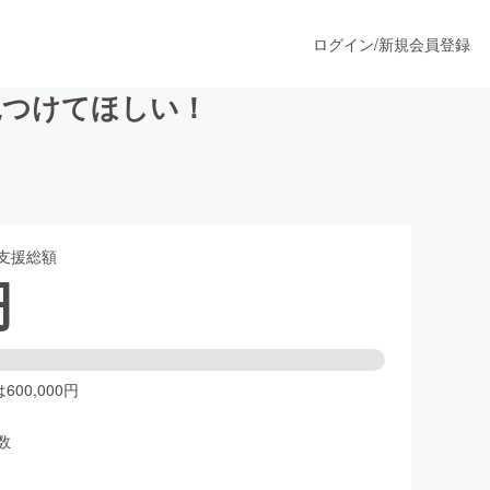
ログイン
/
新規会員登録
見つけてほしい！
うすぐ公開されます
支援総額
プロダクト
円
ファッション
スポーツ
00,000円
数
ア
ソーシャルグッド
人