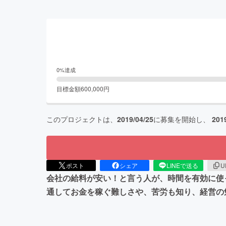
0
%達成
目標金額
600,000
円
このプロジェクトは、
2019/04/25
に募集を開始し、
201
ポスト
シェア
LINEで送る
U
会社の給料が安い！と言う人が、時間を有効に使
通してお金を稼ぐ難しさや、苦労も知り、経営の