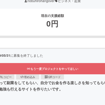
nobuhirohangover
ビジネス・起業
現在の支援総額
0
円
9/05/31
に募集を終了しました
もう一度プロジェクトをやってほしい
RLコピー
埋め込み
QRコード
って副業をしてもらい、自分でお金を作る楽しさを知ってもら
勉強も行えるサイトを作りたいです。