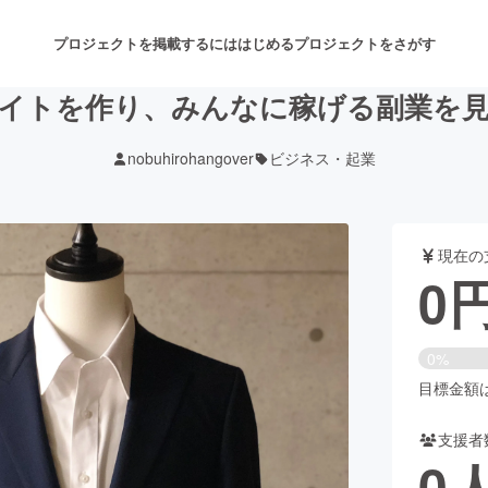
プロジェクトを掲載するには
はじめる
プロジェクトをさがす
イトを作り、みんなに稼げる副業を
nobuhirohangover
ビジネス・起業
注目のリターン
注目の新着プロジェクト
募集終了が近いプロジェクト
も
現在の
音楽
舞台・パフォーマンス
0
ゲーム・サービス開発
フード・飲食店
0%
書籍・雑誌出版
アニメ・漫画
目標金額は6
支援者
チャレンジ
ビューティー・ヘルスケ
0