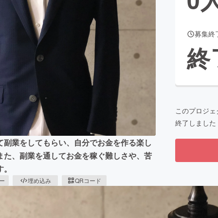
募集終
CAMPFIRE for Social Good
CAMPFIRE Creation
終
CAMPFIREふるさと納税
machi-ya
コミュニティ
このプロジェ
終了しました
て副業をしてもらい、自分でお金を作る楽し
また、副業を通してお金を稼ぐ難しさや、苦
す。
ピー
埋め込み
QRコード