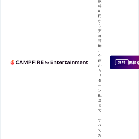
数
料
0
円
か
ら
実
施
可
能
。
企
画
掲載
無料
か
ら
リ
タ
ー
ン
配
送
ま
で
、
す
べ
て
お