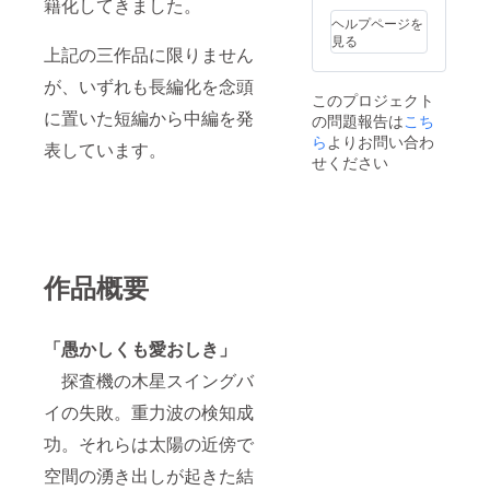
籍化してきました。
ヘルプページを
見る
上記の三作品に限りません
が、いずれも長編化を念頭
このプロジェクト
に置いた短編から中編を発
の問題報告は
こち
ら
よりお問い合わ
表しています。
せください
作品概要
「愚かしくも愛おしき」
探査機の木星スイングバ
イの失敗。重力波の検知成
功。それらは太陽の近傍で
空間の湧き出しが起きた結