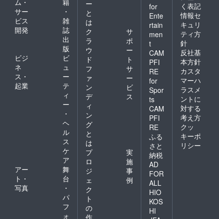
ム・
籍
ー
く表記
for
サー
・
と
情報セ
Ente
ビス
雑
は
キュリ
rtain
開発
誌
ク
サ
ティ方
men
出
ラ
ポ
針
t
版
ウ
ー
反社基
CAM
ビジ
ビ
ド
ト
本方針
PFI
ネ
ュ
フ
サ
カスタ
RE
ス・
ー
ァ
ー
マーハ
for
起業
テ
ン
ビ
ラスメ
Spor
ィ
デ
ス
ントに
ts
ー
ィ
対する
CAM
・
ン
考え方
PFI
ヘ
グ
クッ
RE
ル
と
キーポ
ふる
ス
は
リシー
さと
ケ
プ
実
納税
ア
ロ
施
AD
アー
舞
ジ
事
FOR
ト・
台
ェ
例
ALL
写真
・
ク
HIO
パ
ト
KOS
フ
の
HI
ォ
作