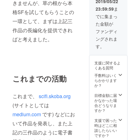
要旨: 音
2019/05/22
きませんが、草の根から本
声言語およ
23:59:59
ま
格SFを試してもらうことの
び自然言語
でに集まっ
一環として、まずは上記三
の計算機処
た金額が
理について
作品の長編化を提供できれ
ファンディ
体系的、包
ばと考えました。
ングされま
括的に解説
す。
した。 (第1
章「音声と
言語の諸
支援に関するよ
くある質問
相」を担当).
手数料はいく
これまでの活動
らかかります
か？
これまで、
scifi.skoba.org
目標金額に届
かなかった場
(サイトとしては
合どうなりま
すか？
medium.com
です) などにお
支援で困った
いて作品を発表し、また上
時はどこに相
談したらいい
記の三作品のように電子書
ですか？