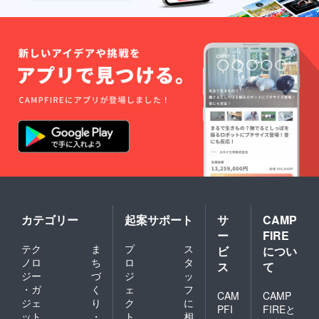
カテゴリー
起案サポート
サ
CAMP
ー
FIRE
テク
ま
プ
ス
ビ
につい
ノロ
ち
ロ
タ
ス
て
ジー
づ
ジ
ッ
・ガ
く
ェ
フ
CAM
CAMP
ジェ
り
ク
に
PFI
FIREと
ット
・
ト
相