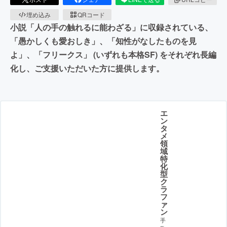
埋め込み
QRコード
小説「人の手の触れるに能わざる」に収録されている、
「愚かしくも愛おしき」、「知性がなしたものを見
よ」、「フリークス」 (いずれも本格SF) をそれぞれ長編
化し、ご支援いただいた方に提供します。
エ
ン
タ
メ
領
域
特
化
型
ク
ラ
フ
ァ
ン
手