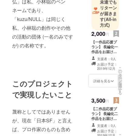
弘」は私、小林聡のペン
未達でも
ます。
リターン
ネームであり、
主な著作:
が届きま
「kuzu/NULL」は同じく
す
(All-in
* 「トラ技コ
方式)
ンピュータ
私、小林聡の創作やその他
増刊 はじめ
2,000
円
の活動の団体 (一名のみです
てのテキス
【一作品応援プ
が) の名称です。
ト処理言語
ラン】 長編化一
作品をお届けし
AWK」
ます。 一作品あ
支援者：0人
春日野
たり2,000円のご
お届け予定：
馨 (本名 半沢
支援です (手数
こ
2019年12月
の
料、税込み)。
三智丸), 宮沢
リ
タ
フォーマット
ー
弘 (本名 小林
ン
(EPUB, PDF) の
詳細を見る
このプロジェクト
を
選
別とリターン希
聡), CQ出版
択
す
望作品を選択し
で実現したいこと
社, 1994年5
る
てください。
月.
3,500
円
要旨: プ
【二作品応援プ
蔑称としてではありません
ログラミン
ラン】 長編化二
作品をお届けし
グの入門を
が、現在「日本SF」と言え
ます。 一作品あ
支援者：0人
兼ね,AWK言
たり1,750円のご
ば、プロ作家のものも含め
お届け予定：
語について
支援です (手数
こ
2019年12月