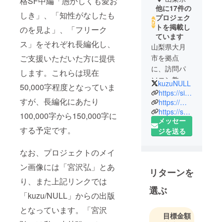
格SF中編「愚かしくも愛お
他に17件の
しき」、「知性がなしたも
プロジェク
トを掲載し
のを見よ」、「フリーク
ています
ス」をそれぞれ長編化し、
山梨県大月
ご支援いただいた方に提供
市を拠点
に、訪問パ
します。これらは現在
ソコン教
kuzuNULL
50,000字程度となっていま
室、情報処
https://sites.google.com/view/kuzunull/
すが、長編化にあたり
理・情報シ
https://medium.com/kuzu-null
https://scifi.skoba.org/
ステム、科
100,000字から150,000字に
メッセー
学教育、プ
する予定です。
ジを送る
ログラミン
グ教育など
なお、プロジェクトのメイ
に関しての
ン画像には「宮沢弘」とあ
コンサルタ
リターンを
ントあるい
り、また上記リンクでは
は業務文
選ぶ
「kuzu/NULL」からの出版
書・解説記
となっています。「宮沢
事などの執
目標金額
筆を行ない