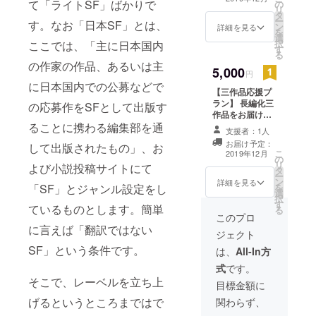
て「ライトSF」ばかりで
の
料、税込み)。
解 説および
リ
タ
フォーマット
ー
す。なお「日本SF」とは、
実例を挙げ
ン
(EPUB, PDF) の
詳細を見る
を
選
別とリターン希
た。(全体
択
ここでは、「主に日本国内
す
望作品を選択し
(pp. 25-195)
る
てください。
の作家の作品、あるいは主
を担当).
5,000
円
に日本国内での公募などで
【三作品応援プ
* 「音声言語
ラン】 長編化三
の応募作をSFとして出版す
作品をお届けし
処理と自然
ることに携わる編集部を通
ます。 一作品あ
支援者：1人
言語処理」
たり1,666円ほど
お届け予定：
して出版されたもの」、お
中川 聖
のご支援です (手
こ
2019年12月
の
数料、税込み)。
一, 小林 聡,
リ
よび小説投稿サイトにて
タ
フォーマット
ー
峯松 信明, 宇
ン
(EPUB, PDF) の
詳細を見る
「SF」とジャンル設定をし
を
選
別を選択してく
津呂 武仁, 秋
択
す
ださい。
ているものとします。簡単
葉 友良, 北岡
る
このプロ
教英, 山本 幹
に言えば「翻訳ではない
ジェクト
雄, 甲斐 充
SF」という条件です。
は、
All-In方
彦, 山本 一
式
です。
公, 土屋 雅
そこで、レーベルを立ち上
目標金額に
稔, コロナ社,
げるというところまではで
関わらず、
2013年 3月.