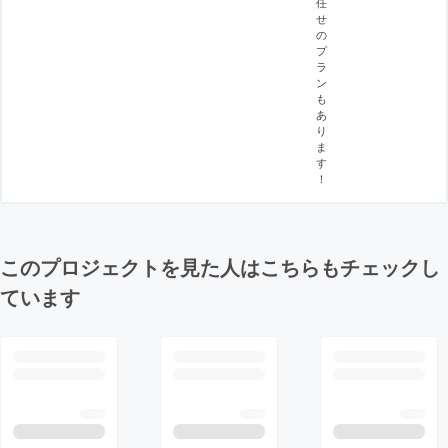
任
せ
の
プ
ラ
ン
も
あ
り
ま
す
！
このプロジェクトを見た人はこちらもチェックし
ています