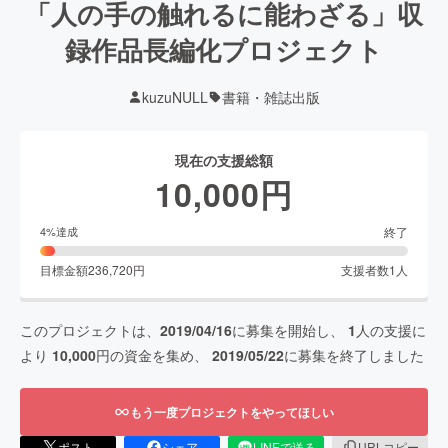
「人の手の触れるに能わざる」収
録作品長編化プロジェクト
kuzuNULL
書籍・雑誌出版
現在の支援総額
10,000
円
終了
4
%達成
目標金額
236,720
円
支援者数
1
人
このプロジェクトは、
2019/04/16
に募集を開始し、
1
人の支援に
より
10,000
円の資金を集め、
2019/05/22
に募集を終了しました
もう一度プロジェクトをやってほしい
ポスト
シェア
LINEで送る
URLコピー