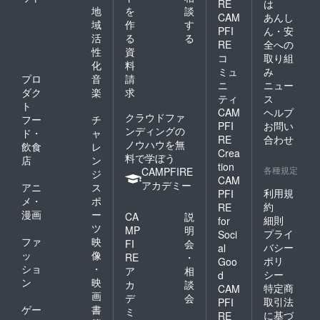
RE
は
地
を
談
CAM
あんし
域
作
す
PFI
ん・安
活
る
る
RE
全への
性
資
コ
取り組
化
料
ミュ
み
プロ
音
請
ニ
ニュー
ダク
楽
求
ティ
ス
ト
CAM
ヘルプ
クラウドファ
フー
チ
PFI
お問い
ンディングの
ド・
ャ
RE
合わせ
ノウハウを無
飲食
レ
Crea
料で学ぼう
店
ン
tion
各種規定
CAMPFIRE
ジ
CAM
アカデミー
アニ
ス
利用規
PFI
メ・
ポ
約
RE
漫画
ー
CA
説
細則
for
ツ
MP
明
プライ
Soci
ファ
映
FI
会
バシー
al
ッ
像
RE
・
ポリ
Goo
ショ
・
ア
相
シー
d
ン
映
カ
談
特定商
CAM
画
デ
会
取引法
PFI
ゲー
書
ミ
に基づ
RE