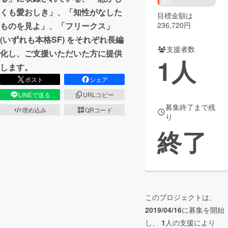
4%
くも愛おしき」、「知性がなした
目標金額は
まちづくり・地域活性化
236,720円
ものを見よ」、「フリークス」
(いずれも本格SF) をそれぞれ長編
支援者数
CAMPFIRE for Social Good
CAMPFIRE Creation
化し、ご支援いただいた方に提供
1
人
CAMPFIREふるさと納税
machi-ya
コミュニティ
します。
ポスト
シェア
LINEで送る
URLコピー
募集終了まで残
埋め込み
QRコード
り
終了
このプロジェクトは、
2019/04/16
に募集を開始
し、
1
人の支援により