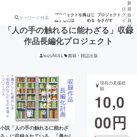
新
ロ
規
グ
会
プロジェクトを掲
はじ
プロジェクト
/
載するには
める
をさがす
イ
員
ン
登
「人の手の触れるに能わざる」収録
録
作品長編化プロジェクト
人気のプロ
注目のリ
注目の新着プロ
募集終了が近いプ
もうすぐ公開
kuzuNULL
書籍・雑誌出版
ジェクト
ターン
ジェクト
ロジェクト
されます
アート・写真
音楽
現在の支援総
額
10,0
テクノロジー・ガジェット
ゲーム・サ
00
円
映像・映画
書籍・雑誌
小説「人の手の触れるに能わざ
ビジネス・起業
チャレンジ
る」に収録されている、「愚かし