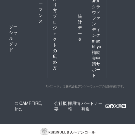
JFA
ー
り
クラ
マ
方
ウド
ン
プ
統
ファ
ス
ロ
計
ン
ソー
ジ
デ
ディ
シャ
ェ
ー
ング
ル
ク
タ
mac
グッ
ト
hi-ya
ド
の
補助
広
金申
め
請サ
方
ポー
ト
「QRコード」は株式会社デンソーウェーブの登録商標です。
© CAMPFIRE,
会社概
採用情
パートナー
Inc.
要
報
募集
kuzuNULL
さんへアンコール