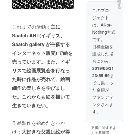
択
160cm
す
る
） 裏側
このプロ
にサイ
ジェクト
ン。
https://
は、All-or-
これまでの活動：
主に
www.in
Nothing方式
stagra
Saatch ART(イギリス、
m.com/
です。
emen0
Saatch gallery が主催する
目標金額を
110/ 上
記のサ
インターネット販売) で絵を
達成した場
イトか
合にのみ、
売っています。また、イギ
ら作品
を選ん
2019/05/31
リスで絵画展覧会を行なっ
で頂
23:59:59
ま
き、タ
た時に作品が売れて、絵画
イトル
でに集まっ
名を明
細作の楽しさを学びまし
た金額が
記して
メール
た。これからも絵を描いて
ファンディ
を送っ
ングされま
生きていきたい。
てくだ
さい。
す。
＊黒
バック
作品製作を始めたきっか
無
支援に関するよ
け：
大好きな父親は絵が得
くある質問