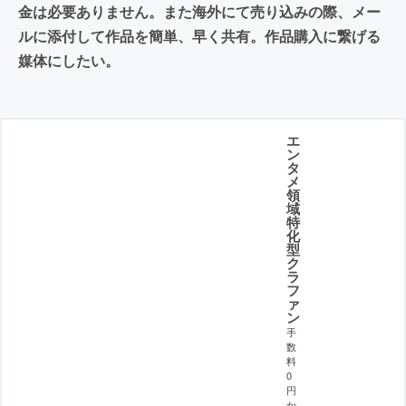
金は必要ありません。また海外にて売り込みの際、メー
ルに添付して作品を簡単、早く共有。作品購入に繋げる
媒体にしたい。
エ
ン
タ
メ
領
域
特
化
型
ク
ラ
フ
ァ
ン
手
数
料
0
円
か