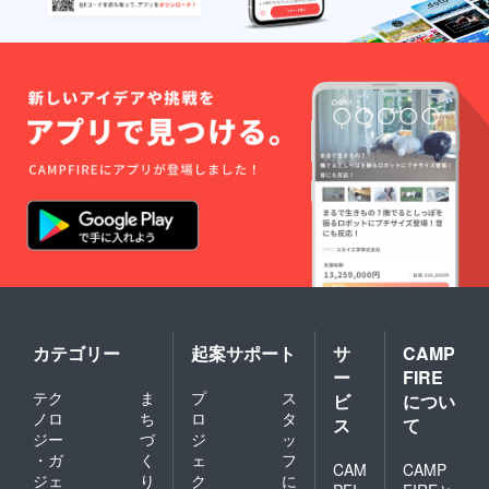
カテゴリー
起案サポート
サ
CAMP
ー
FIRE
テク
ま
プ
ス
ビ
につい
ノロ
ち
ロ
タ
ス
て
ジー
づ
ジ
ッ
・ガ
く
ェ
フ
CAM
CAMP
ジェ
り
ク
に