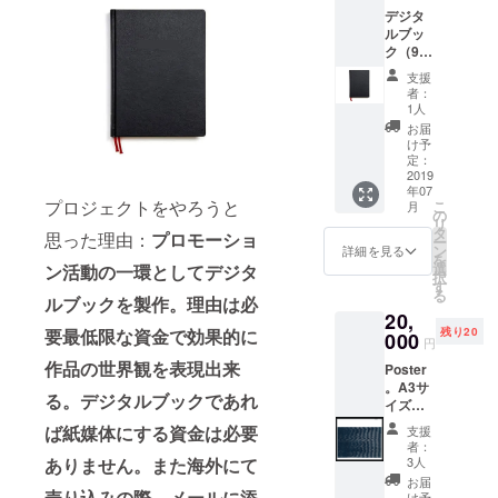
デジタ
ルブッ
ク（90
ページ
支援
予
者：
定）。
1人
＊メー
お届
ルでお
け予
送り致
定：
します
2019
年07
ので、
プロジェクトをやろうと
こ
月
必ずア
の
リ
ドレス
タ
思った理由：
プロモーショ
ー
の登録
ン
詳細を見る
を
をお願
選
ン活動の一環としてデジタ
択
い致し
す
る
ます。
ルブックを製作。理由は必
20,
要最低限な資金で効果的に
残り20
000
円
作品の世界観を表現出来
Poster
。A3サ
る。デジタルブックであれ
イズ程
度、シ
ば紙媒体にする資金は必要
支援
リアル
者：
ナン
ありません。また海外にて
3人
バー、
お届
裏側に
売り込みの際、メールに添
け予