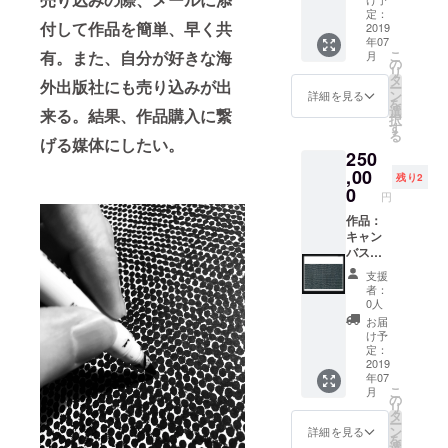
サイ
定：
付して作品を簡単、早く共
ン。
2019
年07
https://
有。
また、自分が好きな海
こ
月
www.in
の
リ
stagra
タ
外出版社にも売り込みが出
ー
m.com/
ン
詳細を見る
を
emen0
選
来る。結果、
作品購入に繋
択
110/ 上
す
る
記のサ
げる媒体にしたい。
250
イトか
ら作品
,00
残り2
を選ん
0
円
で頂
き、タ
作品：
イトル
キャン
名を明
バス。
記して
アクリ
支援
メール
ルとイ
者：
を送っ
ンク。
0人
てくだ
最長
お届
さい。
80cm程
け予
＊黒
度と考
定：
バック
えてく
2019
年07
無
ださい
こ
月
（本来
の
リ
のサイ
タ
ー
ズは最
ン
詳細を見る
を
長
選