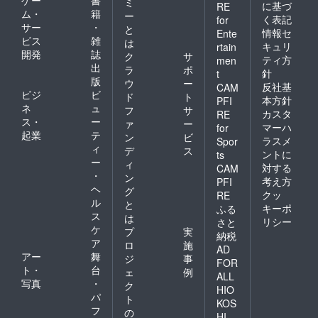
ゲー
書
ミ
に基づ
RE
ム・
籍
ー
く表記
for
サー
・
と
情報セ
Ente
ビス
雑
は
キュリ
rtain
開発
誌
ク
サ
ティ方
men
出
ラ
ポ
針
t
版
ウ
ー
反社基
CAM
ビジ
ビ
ド
ト
本方針
PFI
ネ
ュ
フ
サ
カスタ
RE
ス・
ー
ァ
ー
マーハ
for
起業
テ
ン
ビ
ラスメ
Spor
ィ
デ
ス
ントに
ts
ー
ィ
対する
CAM
・
ン
考え方
PFI
ヘ
グ
クッ
RE
ル
と
キーポ
ふる
ス
は
リシー
さと
ケ
プ
実
納税
ア
ロ
施
AD
アー
舞
ジ
事
FOR
ト・
台
ェ
例
ALL
写真
・
ク
HIO
パ
ト
KOS
フ
の
HI