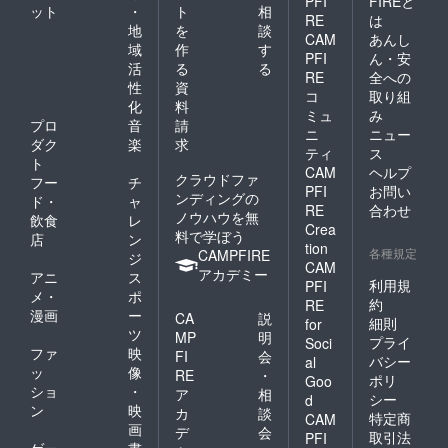
PFI
FIREと
ット
・
ト
相
RE
は
地
を
談
CAM
あんし
域
作
す
PFI
ん・安
活
る
る
RE
全への
性
資
コ
取り組
化
料
ミュ
み
プロ
音
請
ニ
ニュー
ダク
楽
求
ティ
ス
ト
CAM
ヘルプ
クラウドファ
フー
チ
PFI
お問い
ンディングの
ド・
ャ
RE
合わせ
ノウハウを無
飲食
レ
Crea
料で学ぼう
店
ン
tion
各種規定
CAMPFIRE
ジ
CAM
アカデミー
アニ
ス
利用規
PFI
メ・
ポ
約
RE
漫画
ー
CA
説
細則
for
ツ
MP
明
プライ
Soci
ファ
映
FI
会
バシー
al
ッ
像
RE
・
ポリ
Goo
ショ
・
ア
相
シー
d
ン
映
カ
談
特定商
CAM
画
デ
会
取引法
PFI