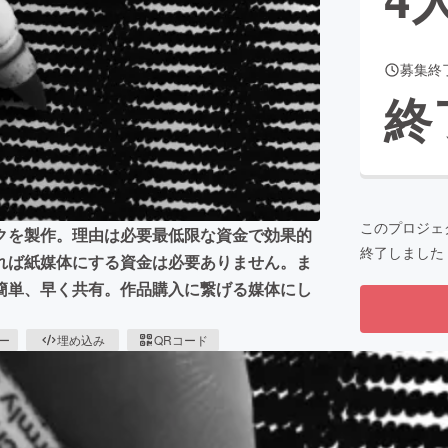
募集終
CAMPFIRE for Social Good
CAMPFIRE Creation
終
CAMPFIREふるさと納税
machi-ya
コミュニティ
このプロジェ
クを製作。理由は必要最低限な資金で効果的
終了しました
れば紙媒体にする資金は必要ありません。ま
簡単、早く共有。作品購入に繋げる媒体にし
ピー
埋め込み
QRコード