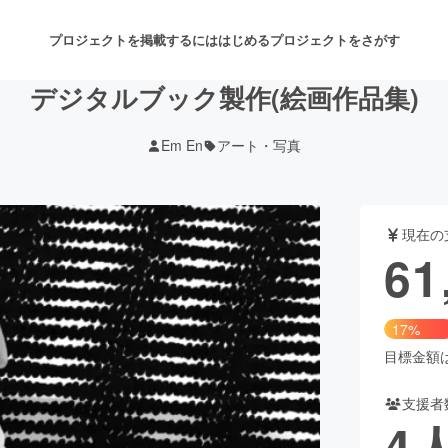
プロジェクトを掲載するには
はじめる
プロジェクトをさがす
デジタルブック製作(絵画作品集)
Em En
アート・写真
注目のリターン
注目の新着プロジェクト
募集終了が近いプロジェクト
も
現在の
音楽
舞台・パフォーマンス
61
ゲーム・サービス開発
フード・飲食店
17%
書籍・雑誌出版
アニメ・漫画
目標金額は3
支援者
チャレンジ
ビューティー・ヘルスケ
4