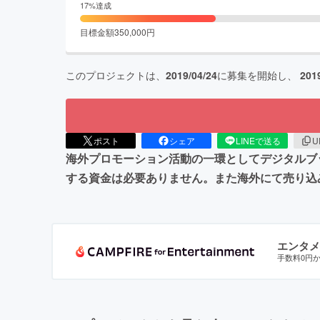
17
%達成
目標金額
350,000
円
このプロジェクトは、
2019/04/24
に募集を開始し、
201
ポスト
シェア
LINEで送る
U
海外プロモーション活動の一環としてデジタルブ
する資金は必要ありません。また海外にて売り込
エンタメ
手数料0円