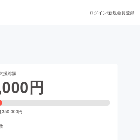
ログイン
/
新規会員登録
うすぐ公開されます
支援総額
プロダクト
,000
円
ファッション
スポーツ
50,000円
数
ア
ソーシャルグッド
人