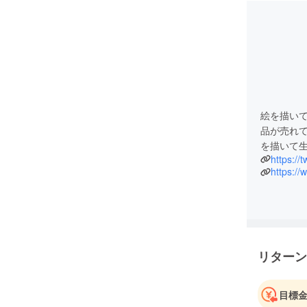
絵を描い
品が売れ
を描いて
https://
https:/
リターン
目標