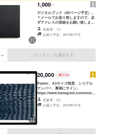
1,000
円
デジタルブック（90ページ予定）。
＊メールでお送り致しますので、必
ずアドレスの登録をお願い致しま
す。
支援者：1人
お届け予定：2019年07月
このリターンを選択する
る
20,000
円
残り
20
Poster。A3サイズ程度、シリアル
ナンバー、裏側にサイン。
https://www.instagram.com/emen
0110/ 上記のサイトから作品を選ん
支援者：3人
で頂き、タイトル名を明記してメー
お届け予定：2019年07月
ルを送ってください。 ＊黒バック無