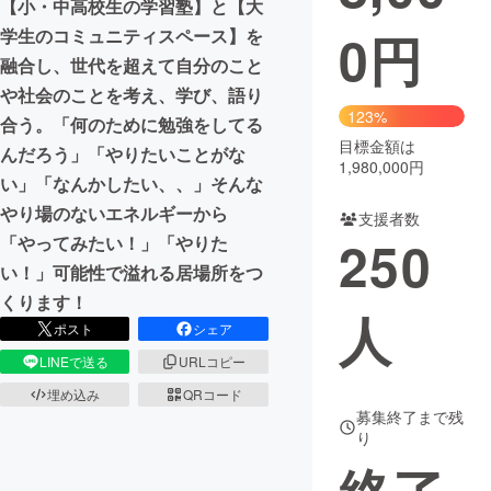
【小・中高校生の学習塾】と【大
0
円
学生のコミュニティスペース】を
まちづくり・地域活性化
融合し、世代を超えて自分のこと
や社会のことを考え、学び、語り
CAMPFIRE for Social Good
CAMPFIRE Creation
123%
合う。「何のために勉強をしてる
CAMPFIREふるさと納税
machi-ya
コミュニティ
目標金額は
んだろう」「やりたいことがな
1,980,000円
い」「なんかしたい、、」そんな
やり場のないエネルギーから
支援者数
250
「やってみたい！」「やりた
い！」可能性で溢れる居場所をつ
くります！
人
ポスト
シェア
LINEで送る
URLコピー
埋め込み
QRコード
募集終了まで残
り