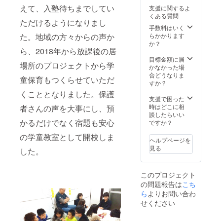
しま
ま
okサ
生限定)
31日ま
ス
えて、入塾待ちまでしてい
支援に関するよ
す。出
す！！
ポー
【2019
で】 ・
「agora
くある質問
席でき
交通
ターグ
年9月30
活動報
」で
ただけるようになりまし
ない方
費・宿
ループ
日ま
告会に
2019年
手数料はいく
へは、
泊費は
招待
で】 ・
ご招待
9月30日
た。地域の方々からの声か
らかかります
当日の
別途と
【2020
清水か
【2020
まで、
か？
ら、2018年から放課後の居
資料を
なりま
年3月31
ら「電
年3月予
コー
お送り
す。 ・
日ま
話で」
定】 ・
ヒー or
目標金額に届
場所のプロジェクトから学
させて
今回の
で】 ・
御礼の
ロゴス
紅茶が
かなかった場
いただ
クラ
agoraイ
メッ
テッ
飲み放
合どうなりま
童保育もつくらせていただ
きま
ファン
ベント
セージ
カー ・
題！い
すか？
す！ ・
のデザ
先行案
・
コー
つでも
くこととなりました。保護
「合同
インを
内
Facebo
ヒーor
遊びに
支援で困った
会社な
した松
Line@
okサ
紅茶飲
きてく
時はどこに相
者さんの声を大事にし、預
んかし
下が、
招待(学
ポー
み放
ださい
談したらいい
たい」
あなた
生限定)
ターグ
題！(学
かるだけでなく宿題も安心
ね。 ・
ですか？
のロゴ
の活動
【2020
ループ
生限定)
Facebo
の学童教室として開校しま
ステッ
に必要
年3月31
招待
【2019
okサ
ヘルプページを
カーを
なポス
日ま
【2020
年9月30
ポー
見る
した。
お届け
ターor
で】 ▼
年3月31
日ま
ターグ
させて
チラシ
詳細 ・
日ま
で】 ・
ルー
いただ
をつく
合同会
で】 ・
清水か
プ：
このプロジェクト
きま
らせて
社なん
agoraイ
ら「電
「合同
の問題報告は
こち
す！ぜ
いただ
かした
ベント
話で」
会社な
ひ、身
きま
いの濃
先行案
御礼の
ら
よりお問い合わ
んかし
の回り
す！ ・
いメン
内
メッ
たい」
せください
のもの
小学
バー
Line@
セージ
の活動
に貼っ
生〜大
と、タ
招待(学
・
報告や