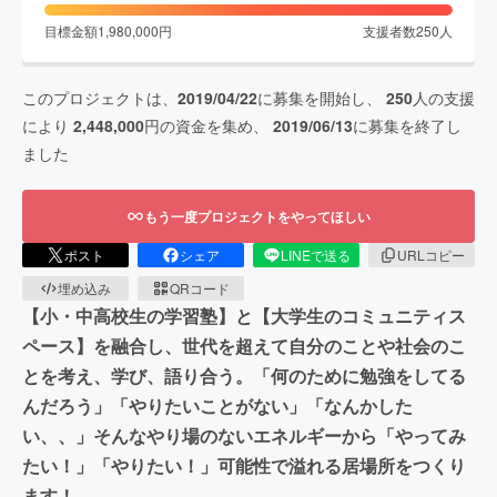
目標金額
1,980,000
円
支援者数
250
人
このプロジェクトは、
2019/04/22
に募集を開始し、
250
人の支援
により
2,448,000
円の資金を集め、
2019/06/13
に募集を終了し
ました
もう一度プロジェクトをやってほしい
ポスト
シェア
LINEで送る
URLコピー
埋め込み
QRコード
【小・中高校生の学習塾】と【大学生のコミュニティス
ペース】を融合し、世代を超えて自分のことや社会のこ
とを考え、学び、語り合う。「何のために勉強をしてる
んだろう」「やりたいことがない」「なんかした
い、、」そんなやり場のないエネルギーから「やってみ
たい！」「やりたい！」可能性で溢れる居場所をつくり
ます！