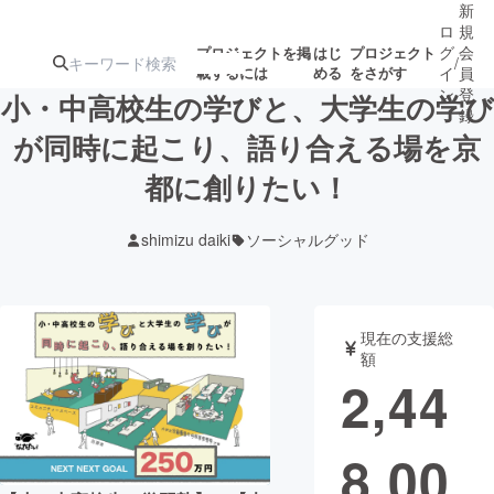
新
ロ
規
グ
会
プロジェクトを掲
はじ
プロジェクト
/
載するには
める
をさがす
イ
員
ン
登
小・中高校生の学びと、大学生の学び
録
が同時に起こり、語り合える場を京
都に創りたい！
人気のプロ
注目のリ
注目の新着プロ
募集終了が近いプ
もうすぐ公開
ジェクト
ターン
ジェクト
ロジェクト
されます
shimizu daiki
ソーシャルグッド
アート・写真
音楽
現在の支援総
テクノロジー・ガジェット
ゲーム・サ
額
2,44
映像・映画
書籍・雑誌
8,00
ビジネス・起業
チャレンジ