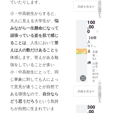
リ
を、
ていたりします。
・小学
テッ
タ
いくだ
ー
LINE＠
生〜大
カー ・
ン
詳細を見る
さい
を
にてさ
学生ま
コー
選
(^^) ・
択
せてい
小・中高校生からすると、
でたく
ヒーor
す
大学生
る
ただき
さんの
紅茶飲
大人に見える大学生が、
悩
のコ
ます！
100
学生が
み放
ミュニ
(学生限
集う合
,00
題！(学
みながら一生懸命になって
ティー
定)
同会社
生限定)
0
円
スペー
なんか
【2019
頑張っている姿を肌で感じ
ス
したい
【全部
年9月30
「agora
の、今
入
ることは
、人生において
答
日ま
」で
回改装
り！！
で】 ・
2019年
えは人の数だけあること
を
をする
】 ▼内
清水か
支援
9月30日
agoraに
容 ・清
ら「電
者：
まで、
体感します。答えがある勉
チラシ
水の講
話で」
3人
コー
を置く
演・
御礼の
お届
強をしていることが多い
ヒー or
ことが
ワーク
メッ
け予
紅茶が
できま
ショッ
セージ
定：
小・中高校生にとって、同
飲み放
す！
プ ・松
2019
(電話or
題！い
年07
【2019
下ポス
じ事象に対しても人によっ
メール
つでも
こ
月
年9月30
ターor
選択可)
の
遊びに
リ
て意見が違うことが自然で
日ま
チラシ
・
タ
きてく
ー
で】 ・
デザイ
Facebo
ン
詳細を見る
ださい
を
ある環境なので、
自分なら
お名前
ン
okサ
選
ね。 ・
択
を木の
【2019
ポー
す
どう思うだろう
という気持
Facebo
る
特別プ
年12月
ターグ
okサ
300
レート
31日ま
ループ
ちが自然に生まれていま
ポー
でagora
で】 ・
,00
招待
ターグ