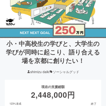
小・中高校生の学びと、大学生の
学びが同時に起こり、語り合える
場を京都に創りたい！
shimizu daiki
ソーシャルグッド
現在の支援総額
2,448,000
円
終了
123
%達成