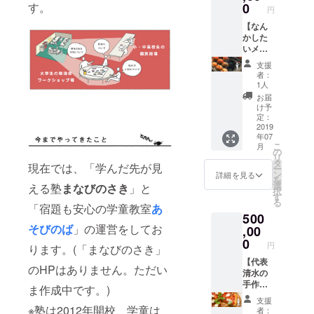
に設置
チラシ
【2020
す。
0
円
ルー
or 弊社
設置
年3月31
プ：
HPに掲
【2019
【なん
日ま
「合同
載！
年9月30
かした
で】 ・
会社な
【法人
日ま
いメン
agoraイ
んかし
様OK】
で】 ・
バーと
ベント
支援
たい」
・agora
お名前
たこ焼
先行案
者：
の活動
参加券
を木の
きパー
内
1人
報告や
(社会人)
特別プ
ティー
Line@
お届
ニュー
【2019
レート
＋全部
招待(学
け予
スなど
年12月
でagora
入
生限定)
定：
をお知
31日ま
に設置
り！】
2019
【2020
らせす
年07
で】 ・
or 弊社
▼内容
年3月31
る
こ
月
活動報
HPに掲
・たこ
日ま
の
facebo
リ
告会に
載！
焼き
で】 ▼
タ
現在では、「学んだ先が見
ookグ
ー
ご招待
【法人
パー
詳細 ・
ン
詳細を見る
ループ
を
【2020
様OK】
ティー
agoraに
選
える塾
まなびのさき
」と
にご招
択
年3月予
・agora
ご招待
装飾す
す
待させ
る
定】 ・
参加券
・清水
「宿題も安心の学童教室
あ
る場合
ていた
500
ロゴス
(社会人)
の講
は木の
だきま
そびのば
」の運営をしてお
テッ
【2019
演・
,00
特別プ
す！ ・
カー ・
年12月
ワーク
レート
0
円
agoraイ
ります。(「まなびのさき」
コー
31日ま
ショッ
で制作
ベント
ヒーor
で】 ・
プ ・松
【代表
させて
のHPはありません。ただい
先行案
紅茶飲
活動報
下ポス
清水の
いただ
内
み放
告会に
ターor
手作り
きま
ま作成中です。)
Line@
題！(学
ご招待
チラシ
ピザ
す！ ・
支援
：今回
生限定)
【2020
デザイ
パー
agora参
※塾は2012年開校、学童は
者：
改装予