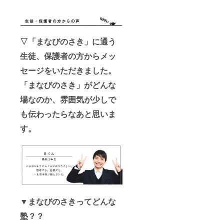
改装予
お届け
を置く
学生ま
さんの
所を備
定の大
させて
ことが
でたく
学生が
考欄に
学生の
いただ
できま
さんの
集う合
ご記入
コミュ
きま
す！ ・
学生が
同会社
くださ
ニ
す！ ・
agora参
集う合
なんか
い ・ご
▽
「まなびのさき」に通う
ティー
大学生
加券は
同会社
したい
支援の
スペー
のコ
社会人
なんか
の、今
際に、
生徒、保護者の方からメッ
ス
ミュニ
の方で
したい
回改装
必ず備
「agora
ティー
も大学
の、今
をする
考欄に
セージをいただきました。
」で開
スペー
生限定
回改装
agoraに
ご希望
催して
ス
の毎週
をする
チラシ
「まなびのさき」がどんな
のお名
いくイ
「agora
金曜日
agoraに
を置く
前をご
場なのか、雰囲気が少しで
ベント
」で
のagora
チラシ
ことが
記入く
の先行
コー
の勉強
を置く
できま
ださ
も伝わったらなあと思いま
案内
ヒー or
会に一
ことが
す！ ・
い。記
を、
紅茶が
度参加
できま
agora参
入のな
す。
LINE＠
飲み放
してい
す！ ・
加券は
い場合
にてさ
題！ ・
ただけ
agora参
社会人
は
せてい
「合同
ます！
加券は
の方で
CAMPF
ただき
会社な
・2019
社会人
も大学
IREの
ます！
んかし
年度の
の方で
生限定
ユー
(学生限
たい」
活動報
も大学
の毎週
ザー名
定) ▼注
の活動
告会に
生限定
金曜日
を掲載
意 ・
報告や
ご招待
の毎週
のagora
いたし
agoraに
ニュー
しま
金曜日
の勉強
ます。
▼まなびのさきってどんな
装飾す
スなど
す。出
のagora
会に一
ご了承
る場合
をお知
席でき
の勉強
度参加
くださ
塾？？
は木の
らせす
ない方
会に一
してい
い。