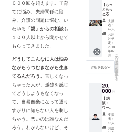
同会社なん
のメッ
たい」
０００回を超えます。子育
【もっ
セージ
の活動
かしたい」
ともっ
・
てに悩み、夫婦関係に悩
報告や
創業。
と応
Facebo
ニュー
援！】
み、介護の問題に悩む、い
okサ
スなど
支援
▼内容
ポー
をお知
者：
わゆる
「親」からの相談
も
・agora
ターグ
47人
らせす
参加券
ループ
る
お届
１００人以上から聞かせて
(社会人)
招待
け予
facebo
【2019
【2020
定：
ookグ
もらってきました。
年12月
2019
年3月31
ループ
年07
31日ま
日ま
にご招
こ
月
で】 ・
で】 ・
の
どうしてこんなに人は悩み
待させ
リ
活動報
agoraイ
タ
ていた
ー
告会に
ベント
ながらうつむきながら生き
ン
詳細を見る
だきま
を
ご招待
先行案
選
す！ ・
択
てるんだろう。
苦しくなっ
【2020
内
す
agoraイ
る
年3月予
Line@
ベント
ちゃった人が、孤独を感じ
20,
定】 ・
招待(学
先行案
ロゴス
000
生限定)
内
円
てどうしようもなくなっ
テッ
【2020
Line@
【 講
カー ・
年3月31
：今回
て、自暴自棄になって通り
演・
コー
日ま
改装予
ワーク
ヒーor
で】 ▼
すがりに知らない人を刺し
定の大
ショッ
紅茶飲
詳細 ・
学生の
支援
プ】 ▼
み放
ちゃう。悪いのは誰なんだ
「合同
者：
コミュ
内容 代
題！(学
会社な
13人
ニ
ろう。わかんないけど、そ
表、清
生限定)
んかし
お届
ティー
水が講
【2019