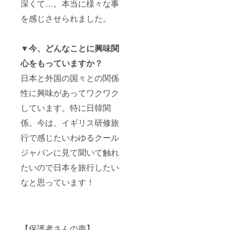
深くて…。本当に様々な事
は
い ・ご
のお名
CAMPF
支援の
前をご
を感じさせられました。
IREの
際に、
記入く
ユー
必ず備
ださ
ザー名
考欄に
い。記
を掲載
ご希望
入のな
▼今、どんなことに興味関
いたし
のお名
い場合
ます。
前をご
は
心をもっていますか？
ご了承
記入く
CAMPF
日本と外国の国々との関係
くださ
ださ
IREの
い。
い。記
ユー
性に興味があってワクワク
入のな
ザー名
い場合
を掲載
しています。特に日韓関
は
いたし
CAMPF
ます。
係。今は、イギリス研修旅
IREの
ご了承
ユー
くださ
行で感じたいわゆるクール
ザー名
い。 ・
を掲載
交通
ジャパンに見て聞いて触れ
いたし
費・宿
たいので日本を旅行したい
ます。
泊費は
ご了承
別途と
なと思っています！
くださ
なりま
い。
す。内
容・日
程は要
相談と
なりま
【保護者さんの声】