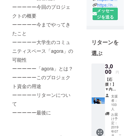
https://nankashitai.com/
なった長屋8
ーーーーー今回のプロジェ
メッセー
軒で、
クトの概要
ジを送る
個別指導塾
ーーーーー今までやってき
まなびのさ
き
たこと
/民間学童保
リターンを
ーーーーー大学生のコミュ
育あそびの
ニティスペース「agora」の
ば
選ぶ
/まなあそ食
可能性
堂
3,0
ーーーーー「agora」とは？
00
/秘密基地
円
ーーーーーこのプロジェク
agora
【応
援！】
/スタジオ・
ト資金の用途
▼内容
プレーパー
・代表
ーーーーーリターンについ
支援
ク
清水か
者：
て
ら御礼
103
を運営。
のメッ
人
ーーーーー最後に
セージ
お届
・
地域の小中
け予
Facebo
定：
高校生と親
2019
okサ
年07
御さんの日
ポー
こ
月