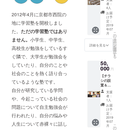
ookグ
掲
ご利用
程な
者：
す。出
ループ
載！】
も可能
ど、ご
4人
席でき
にご招
(個人名)
です。
相談の
お届
2012年4月に京都市西院の
ない方
待させ
▼内容
パソコ
連絡は
け予
へは、
ていた
・お名
ンはご
定：
クラウ
地に学習塾を開校しまし
当日の
だきま
前を木
2019
持参く
ドファ
資料を
す！ ・
年07
の特別
た。
ただの学習塾ではあり
ださ
ンディ
お送り
agoraイ
こ
月
プレー
い。 ・
の
ング終
させて
ベント
リ
ません。
小学生、中学生、
トで
【2019
タ
了後、
いただ
先行案
ー
agoraに
年7月1
ン
登録し
詳細を見る
きま
内
を
高校生が勉強をしているす
設置 or
日〜
選
ていた
す！ ・
Line@
択
弊社HP
2019年
す
だいて
「合同
ぐ隣で、大学生が勉強会を
：今回
る
に掲
9月30日
いる
会社な
改装予
50,
載！ ・
まで】
メール
していたり、自分のことや
んかし
定の大
agora参
000
・３名
アドレ
円
たい」
学生の
加券(社
限定
社会のことを熱く語り合っ
スにご
のロゴ
コミュ
【チラ
会人)
連絡い
ステッ
ニ
シの設
ているような塾です。
【2019
たしま
カーを
ティー
置＆
年12月
す。
お届け
スペー
自分が研究している学問
agora
31日ま
支援
させて
ス
or弊社
で】 ・
者：
いただ
や、今起こっている社会の
「agora
HPにお
活動報
1人
きま
」で開
名前の
告会に
お届
問題について自主勉強会が
す！ぜ
催して
掲
ご招待
け予
ひ、身
いくイ
載！】
【2020
定：
行われたり、自分の悩みや
の回り
ベント
【法人
2019
年3月予
のもの
の先行
年07
様OK】
定】 ・
人生について赤裸々に話し
に貼っ
こ
案内
月
▼内容
ロゴス
の
てお使