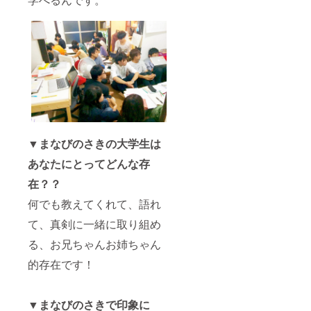
記入く
定) ▼注
んかし
お届け
いただ
ださ
意 ・
たい」
させて
きま
い。記
agoraに
の活動
いただ
す！ ・
入のな
装飾す
報告や
きま
Facebo
い場合
る場合
ニュー
す！ ・
okサ
は
は木の
スなど
Facebo
ポー
CAMPF
特別プ
をお知
okサ
ターグ
IREの
レート
らせす
ポー
ルー
ユー
で制作
る
ターグ
プ：
ザー名
させて
facebo
ルー
「合同
を掲載
いただ
ookグ
プ：
会社な
いたし
きま
ループ
「合同
んかし
ます。
す！ ・
にご招
会社な
たい」
▼まなびのさきの大学生は
ご了承
会社HP
待！ ▼
んかし
の活動
くださ
は現在
注意 ・
たい」
報告や
あなたにとってどんな存
い。
作成中
日程は
の活動
ニュー
です ・
要相談
報告や
スなど
在？？
ご支援
となり
ニュー
をお知
何でも教えてくれて、語れ
の際
ます。
スなど
らせす
に、ご
・agora
をお知
る
て、真剣に一緒に取り組め
希望の
に装飾
らせす
facebo
掲載場
する場
る
ookグ
る、お兄ちゃんお姉ちゃん
所を備
合は木
facebo
ループ
考欄に
の特別
ookグ
にご招
的存在です！
ご記入
プレー
ループ
待！ ▼
くださ
トで制
にご招
注意 ・
い ・ご
作させ
待！ ▼
agoraに
▼まなびのさきで印象に
支援の
ていた
注意 ・
装飾す