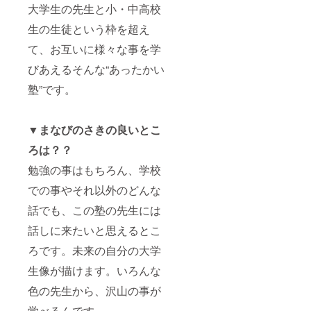
特別プ
る
へは、
度参加
ただけ
大学生の先生と小・中高校
レート
facebo
当日の
してい
ます！
で制作
ookグ
資料を
ただけ
・2019
生の生徒という枠を超え
させて
ループ
お送り
ます！
年度の
て、お互いに様々な事を学
いただ
にご招
させて
・2019
活動報
きま
待！ ・
いただ
年度の
告会に
びあえるそんな“あったかい
す！ ・
今回改
きま
活動報
ご招待
会社HP
装予定
す！ ・
告会に
しま
塾”です。
は現在
の大学
「合同
ご招待
す。出
作成中
生のコ
会社な
しま
席でき
です ・
ミュニ
んかし
す。出
ない方
ご支援
ティー
たい」
席でき
へは、
▼まなびのさきの良いとこ
の際
スペー
のロゴ
ない方
当日の
ろは？？
に、ご
ス
ステッ
へは、
資料を
希望の
「agora
カーを
当日の
お送り
勉強の事はもちろん、学校
掲載場
」で開
お届け
資料を
させて
所を備
催して
させて
お送り
いただ
での事やそれ以外のどんな
考欄に
いくイ
いただ
させて
きま
ご記入
ベント
きま
いただ
す！ ・
話でも、この塾の先生には
くださ
の先行
す！ ・
きま
「合同
い ・ご
案内
Facebo
す！ ・
会社な
話しに来たいと思えるとこ
支援の
を、
okサ
「合同
んかし
際に、
LINE＠
ポー
会社な
たい」
ろです。未来の自分の大学
必ず備
にてさ
ターグ
んかし
のロゴ
生像が描けます。いろんな
考欄に
せてい
ルー
たい」
ステッ
ご希望
ただき
プ：
のロゴ
カーを
色の先生から、沢山の事が
のお名
ます！
「合同
ステッ
お届け
前をご
(学生限
会社な
カーを
させて
学べるんです。