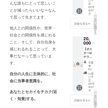
たい」
け予
スペー
んな誰もにとって悲しいこ
演会・
年9月30
定：
のロゴ
ス
ワーク
2019
日ま
ステッ
「agora
とが減ったらいいなーなん
年07
ショッ
で】 ・
カーを
」で開
こ
月
プをさ
清水か
の
お届け
て思って生きてます。
催して
リ
せてい
ら「電
タ
させて
いくイ
ー
ただき
話で」
ン
いただ
詳細を見る
ベント
を
ま
御礼の
選
他人との関係性や、世界・
きま
の先行
択
す！！
メッ
す
す！ぜ
案内
る
交通
社会との関係性を感じれる
セージ
ひ、身
を、
20,
費・宿
(電話or
の回り
LINE＠
こと。そして、自分自身を
泊費は
000
メール
のもの
円
にてさ
別途と
選択可)
に貼っ
せてい
感じれるれることって、大
【ポス
なりま
・
てお使
ただき
ターor
す。 ▼
Facebo
いくだ
事だなーって思っていま
ます！
チラシ
注意 ・
okサ
さい
(学生限
のデザ
内容、
ポー
(^^) ・
す。
支援
定)
イ
日程は
ターグ
大学生
者：
ン！】
要相談
ループ
8人
のコ
▼内容
となり
自分の人生に主体的に、社
招待
ミュニ
お届
今回の
ます。
【2020
け予
ティー
クラ
会に当事者意識を。
・ 内容
定：
年3月31
スペー
ファン
2019
や日程
日ま
ス
年07
のデザ
など、
で】 ・
「agora
こ
月
あなたとセカイをチカク(近
インを
ご相談
の
agoraイ
」で
リ
した
の連絡
タ
ベント
2019年
く・知覚)する。
ー
「合同
はクラ
ン
先行案
詳細を見る
9月30日
を
会社な
ウド
選
内
まで、
択
んかし
ファン
す
Line@