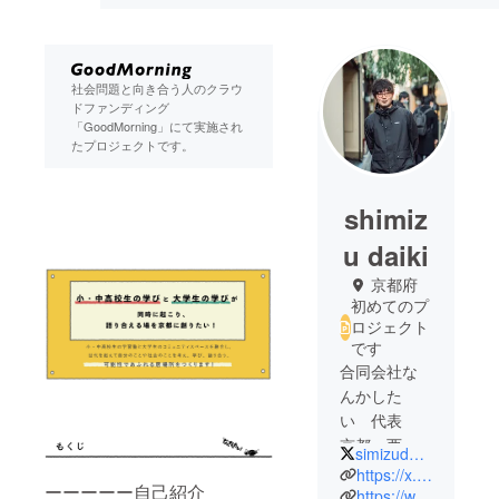
社会問題と向き合う人のクラウ
ドファンディング
「GoodMorning」にて実施され
たプロジェクトです。
shimiz
u daiki
京都府
初めてのプ
ロジェクト
です
合同会社な
んかした
い 代表
京都・西院
simizudaiki0629
で横並びの
https://x.com/simizudaiki0629
ーーーーー自己紹介
空き家に
https://www.instagram.com/nankashitai123/