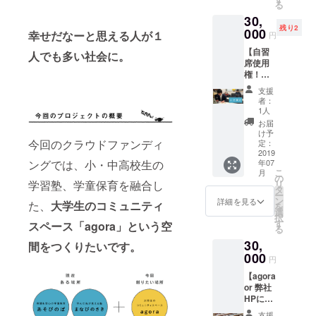
コー
る
たい」
ディン
招待(学
ヒー or
30,
のサ
グ終了
生限定)
紅茶が
残り2
ポー
000
後、登
【2020
幸せだなーと思える人が１
飲み放
円
ター松
録して
年3月31
題！い
【自習
下が、
人でも多い社会に。
いただ
日ま
つでも
席使用
あなた
いてい
で】 ▼
遊びに
権！】
の活動
るメー
詳細 ・
きてく
▼内容
に必要
ルアド
agora参
ださい
支援
小・中
なポス
レスに
加券は
者：
ね。 ・
高校生
ターor
ご連絡
1人
社会人
Facebo
が本気
チラシ
いたし
の方で
お届
okサ
で勉強
をつく
ます。
け予
も大学
ポー
する自
今回のクラウドファンディ
らせて
定：
生限定
ターグ
習室。
2019
いただ
の毎週
ルー
ングでは、小・中高校生の
年07
そこに
きま
金曜日
プ：
こ
月
あなた
す！デ
の
のagora
「合同
学習塾、学童保育を融合し
リ
専用の
ザイン
タ
の勉強
会社な
ー
自習席
感など
ン
詳細を見る
会に一
た、
大学生のコミュニティ
んかし
を
をご用
はご相
選
度参加
たい」
択
意しま
談しま
す
スペース「agora」という空
してい
の活動
る
す！ と
しょ
ただけ
報告や
30,
びっき
間をつくりたいです。
う！
ます！
ニュー
りの刺
000
【2019
・2019
円
スなど
激があ
年12月
年度の
をお知
【agora
りま
31日ま
活動報
らせす
or 弊社
す。 ▼
で】 ▼
告会に
る
HPにお
詳細 ・
注意 内
ご招待
facebo
名前の
Wi-Fiの
容や日
しま
支援