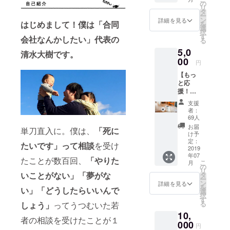
ターグ
の
常に寄り添
リ
ループ
タ
う。
ー
招待
ン
詳細を見る
はじめまして！僕は「合同
を
あなたとセ
【2020
選
択
年3月31
す
会社なんかしたい」代表の
カイをチカ
る
日ま
クする
5,0
で】 ・
清水大樹です。
00
agoraイ
円
ベント
1988年兵庫
【もっ
先行案
と応
県姫路市生
内
援！】
Line@
まれ。
▼内容
招待(学
支援
大学4年生時
・ロゴ
生限定)
者：
ステッ
2011年よ
【2020
69人
カー ・
年3月31
お届
り、小学生
単刀直入に。僕は、
「死に
コー
日ま
け予
から大学生
ヒーor
定：
で】 ▼
たいです」って相談
を受け
紅茶飲
2019
詳細 ・
を対象とし
年07
み放
Facebo
たことが数百回、
「やりた
た教育事業
こ
月
題！(学
の
okサ
リ
生限定)
の会社の創
いことがない」
「夢がな
タ
ポー
ー
【2019
ン
ターグ
詳細を見る
業に携わ
を
い」
「どうしたらいいんで
年9月30
選
ルー
択
る。
日ま
す
プ：
る
しょう」
ってうつむいた若
で】 ・
2019年1月、
「合同
10,
清水か
会社な
者の相談を受けたことが１
独立。「合
ら御礼
000
んかし
円