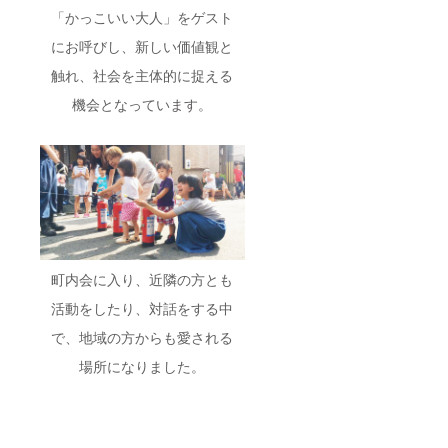
ターグ
度参加
した松
ま
ます！
」で開
「かっこいい大人」をゲスト
ルー
してい
下が、
す！！
お気軽
催して
プ：
ただけ
あなた
交通
にお申
いくイ
にお呼びし、新しい価値観と
「合同
ます！
の活動
費・宿
し付け
ベント
会社な
・2019
に必要
泊費は
くださ
の先行
触れ、社会を主体的に捉える
んかし
年度の
なポス
別途と
い！ ・
案内
たい」
活動報
ターor
なりま
今回の
機会となっています。
を、
の活動
告会に
チラシ
す。 ・
クラ
LINE＠
報告や
ご招待
をつく
今回の
ファン
にてさ
ニュー
しま
らせて
クラ
のデザ
せてい
スなど
す。出
いただ
ファン
インを
ただき
をお知
席でき
きま
のデザ
した松
ます！
らせす
ない方
す！ ・
インを
下が、
(学生限
る
へは、
小学
した松
あなた
定) ▼注
facebo
当日の
生〜大
下が、
の活動
意 ・会
ookグ
資料を
学生ま
あなた
に必要
社HPは
ループ
お送り
でたく
の活動
なポス
現在作
にご招
させて
さんの
に必要
ターor
町内会に入り、近隣の方とも
成中で
待させ
いただ
学生が
なポス
チラシ
す。 ・
活動をしたり、対話をする中
ていた
きま
集う合
ターor
をつく
写真は
だきま
す！ ・
同会社
チラシ
らせて
イメー
で、地域の方からも愛される
す！ ・
「合同
なんか
をつく
いただ
ジで
agoraイ
会社な
したい
らせて
きま
す。 ・
場所になりました。
ベント
んかし
の、今
いただ
す！ ・
ご支援
先行案
たい」
回改装
きま
小学
の際
内
のロゴ
をする
す！ ・
生〜大
に、ご
Line@
ステッ
agoraに
小学
学生ま
希望の
：今回
カーを
チラシ
生〜大
でたく
掲載場