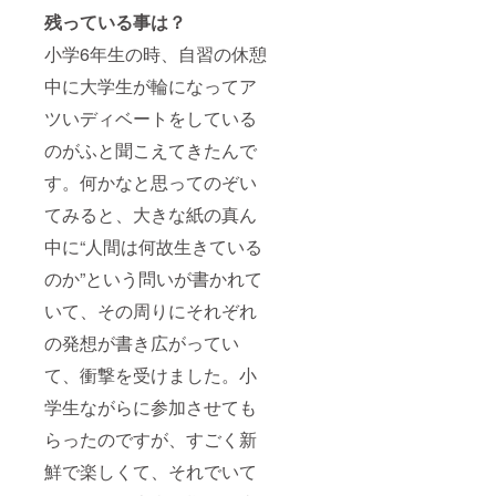
際に、
だきま
日程は
る場合
残っている事は？
必ず備
す！ ・
要相談
は木の
考欄に
会社HP
となり
特別プ
小学6年生の時、自習の休憩
ご希望
は現在
ます。
レート
のお名
作成中
・agora
で制作
中に大学生が輪になってア
前をご
です ・
に装飾
させて
記入く
ご支援
する場
いただ
ツいディベートをしている
ださ
の際
合は木
きま
のがふと聞こえてきたんで
い。記
に、ご
の特別
す！ ・
入のな
希望の
プレー
会社HP
す。何かなと思ってのぞい
い場合
掲載場
トで制
は現在
は
所を備
作させ
作成中
てみると、大きな紙の真ん
CAMPF
考欄に
ていた
です ・
IREの
ご記入
だきま
ご支援
中に“人間は何故生きている
ユー
くださ
す！ ・
の際
ザー名
い ・ご
会社HP
に、ご
のか”という問いが書かれて
を掲載
支援の
は現在
希望の
いたし
際に、
作成中
掲載場
いて、その周りにそれぞれ
ます。
必ず備
です ・
所を備
の発想が書き広がってい
ご了承
考欄に
ご支援
考欄に
くださ
ご希望
の際
ご記入
て、衝撃を受けました。小
い。
のお名
に、ご
くださ
前をご
希望の
い ・ご
学生ながらに参加させても
記入く
掲載場
支援の
ださ
所を備
際に、
らったのですが、すごく新
い。記
考欄に
必ず備
入のな
ご記入
考欄に
鮮で楽しくて、それでいて
い場合
くださ
ご希望