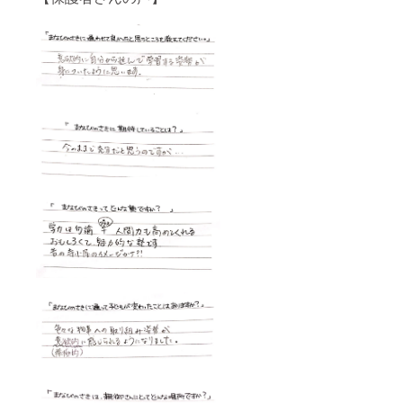
す。 ・
公序良
俗に反
する内
容、法
令に違
反する
内容な
どはお
受けで
きませ
ん。