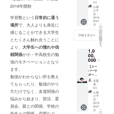
【2019
年3月予
ン
ティー
加券は
0人
定の大
2018年開校
年9月30
定】 ・
【2019
ご招待
社会人
お届
学生の
日ま
ロゴス
年12月
＋全部
の方で
け予
コミュ
で】 ・
テッ
31日ま
入
も大学
定：
ニ
学習塾という
日常的に通う
清水か
カー ・
で】 ・
り！！
2019
生限定
ティー
年07
ら「電
コー
チラシ
】 ▼内
の毎週
場所
で、大人よりも身近に
スペー
こ
月
話で」
ヒーor
設置
容 ・手
金曜日
の
ス
リ
御礼の
紅茶飲
【2019
作りピ
のagora
タ
感じることができる大学生
「agora
ー
メッ
み放
年9月30
ザパー
の勉強
ン
詳細を見る
」で開
を
セージ
題！(学
日ま
ティー
会に一
選
とたくさん触れ合うことに
催して
択
(電話or
生限定)
で】 ・
ご招待
度参加
す
いくイ
る
メール
【2019
お名前
・清水
より、
大学生への憧れや信
してい
ベント
1,0
選択可)
年9月30
を木の
の講
ただけ
の先行
頼関係
が小・中高校生の勉
・
日ま
特別プ
演・
00,
ます！
案内
Facebo
で】 ・
レート
ワーク
・2019
000
円
を、
強のモチベーションとなり
okサ
清水か
でagora
ショッ
年度の
LINE＠
ポー
ら「電
に設置
プ ・松
【スー
活動報
ます。
にてさ
ターグ
話で」
or 弊社
下ポス
パーサ
告会に
せてい
ループ
御礼の
HPに掲
ターor
ポー
ご招待
勉強がわからない所を教え
ただき
招待
メッ
載！
チラシ
ターと
しま
支援
ます！
【2020
セージ
【法人
デザイ
して認
てもらったり、勉強のやり
す。出
者：
(学生限
年3月31
(電話or
様OK】
ン ・チ
定！！
席でき
0人
定)
方だけでなく、友達関係の
日ま
メール
・agora
ラシ設
！】 ▼
ない方
お届
で】 ・
選択可)
参加券
置 ・お
内容 ・
へは、
け予
悩みから始まり、部活、委
agoraイ
・
(社会人)
名前を
代表清
当日の
定：
ベント
Facebo
【2019
木の特
水が1日
2019
資料を
員会、親との関係、学校の
年07
先行案
okサ
年12月
別プ
あなた
お送り
こ
月
内
ポー
31日ま
レート
のため
させて
の
先生との関係、恋愛など、