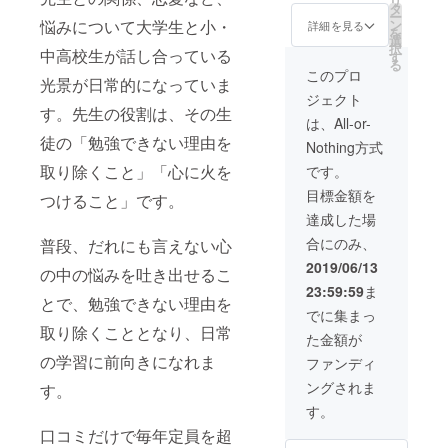
リ
Line@
ターグ
で】 ・
でagora
に全力
いただ
タ
ー
招待(学
ループ
活動報
に設置
尽くし
きま
悩みについて大学生と小・
ン
詳細を見る
を
生限定)
招待
告会に
or 弊社
ま
す！ ・
選
択
中高校生が話し合っている
【2020
【2020
ご招待
HPに掲
す！！
「合同
す
る
年3月31
年3月31
【2020
載！
・松下
会社な
このプロ
光景が日常的になっていま
日ま
日ま
年3月予
【法人
ポス
んかし
ジェクト
で】 ▼
で】 ・
定】 ・
様OK】
ターor
たい」
す。先生の役割は、その生
詳細 ・
agoraイ
ロゴス
・agora
チラシ
のロゴ
は、All-or-
agora参
ベント
テッ
参加券
デザイ
ステッ
徒の「勉強できない理由を
Nothing方式
加券は
先行案
カー ・
(社会人)
ン ・チ
カーを
社会人
内
コー
【2019
ラシ設
お届け
取り除くこと」「心に火を
です。
の方で
Line@
ヒーor
年12月
置 ・お
させて
目標金額を
も大学
招待(学
紅茶飲
31日ま
名前を
つけること」です。
いただ
生限定
生限定)
み放
で】 ・
木の特
きま
達成した場
の毎週
【2020
題！(学
活動報
別プ
す！ぜ
合にのみ、
普段、だれにも言えない心
金曜日
年3月31
生限定)
告会に
レート
ひ、身
のagora
日ま
【2019
ご招待
でagora
の回り
2019/06/13
の中の悩みを吐き出せるこ
の勉強
で】 ▼
年9月30
【2020
に設置
のもの
23:59:59
ま
会に一
詳細 ・
日ま
年3月予
or 弊社
に貼っ
とで、勉強できない理由を
度参加
代表、
で】 ・
定】 ・
HPに掲
てお使
でに集まっ
してい
清水が
清水か
ロゴス
載！
いくだ
取り除くこととなり、日常
た金額が
ただけ
講演
ら「電
テッ
【法人
さい
ます！
会・
話で」
カー ・
様OK】
の学習に前向きになれま
(^^) ・
ファンディ
・2019
ワーク
御礼の
コー
・agora
大学生
ングされま
す。
年度の
ショッ
メッ
ヒーor
参加券
のコ
活動報
プをさ
セージ
紅茶飲
(社会人)
ミュニ
す。
告会に
せてい
・
み放
【2019
ティー
口コミだけで毎年定員を超
ご招待
ただき
Facebo
題！(学
年12月
スペー