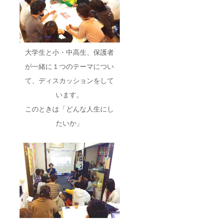
てお使
学生ま
コ焼き
生限定)
Facebo
ニュー
いくだ
でたく
パー
【2020
okサ
スなど
さい
さんの
ティを
年3月31
ポー
をお知
(^^) ・
学生が
しま
日ま
ターグ
らせす
大学生
集う合
しょ
で】 ▼
ループ
る
のコ
同会社
う！！
内容 ・
招待
facebo
ミュニ
なんか
・代
合同会
【2020
ookグ
大学生と小・中高生、保護者
ティー
したい
表、清
社なん
年3月31
ループ
スペー
の、今
水が講
かした
日ま
が一緒に１つのテーマについ
にご招
ス
回改装
演会・
いの濃
で】 ・
待させ
て、ディスカッションをして
「agora
をする
ワーク
いメン
agoraイ
ていた
」で
agoraに
ショッ
バー
ベント
だきま
います。
2019年
チラシ
プをさ
と、 手
先行案
す！ ・
9月30日
を置く
せてい
作りピ
内
agoraイ
このときは「どんな人生にし
まで、
ことが
ただき
ザパー
Line@
ベント
コー
できま
ま
ティを
招待(学
先行案
たいか」
ヒー or
す！ ・
す！！
しま
生限定)
内
紅茶が
agora参
交通
しょ
【2020
Line@
飲み放
加券は
費・宿
う！！
年3月31
：今回
題！い
社会人
泊費は
・代
日ま
改装予
つでも
の方で
別途と
表、清
で】 ▼
定の大
遊びに
も大学
なりま
水が講
詳細 ・
学生の
きてく
生限定
す。 ・
演会・
清水大
コミュ
ださい
の毎週
今回の
ワーク
樹が1日
ニ
ね。 ・
金曜日
クラ
ショッ
あなた
ティー
Facebo
のagora
ファン
プをさ
のため
スペー
okサ
の勉強
のデザ
せてい
に全力
ス
ポー
会に一
インを
ただき
尽くし
「agora