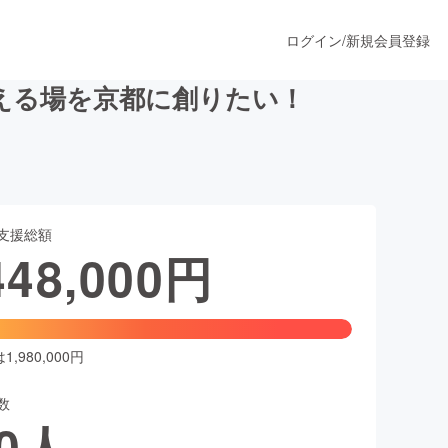
ログイン
/
新規会員登録
える場を京都に創りたい！
うすぐ公開されます
支援総額
プロダクト
448,000
円
ファッション
スポーツ
,980,000円
数
ア
ソーシャルグッド
0
人