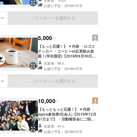
内 Line@招待(学生限定)【2020年3
お届け予定：2019年07月
月31日まで】 ▼詳細 ・Facebookサ
ポーターグループ：「合同会社なん
かしたい」の活動報告やニュースな
このリターンを選択する
る
どをお知らせするfaceboookグルー
プにご招待させていただきます！ ・
agoraイベント先行案内 Line@：今
5,000
回改装予定の大学生のコミュニ
円
ティースペース「agora」で開催し
【もっと応援！】 ▼内容 ・ロゴス
ていくイベントの先行案内を、LINE
テッカー ・コーヒーor紅茶飲み放
＠にてさせていただきます！(学生限
題！(学生限定)【2019年9月30日ま
定)
で】 ・清水から御礼のメッセージ
支援者：69人
・ Facebookサポーターグループ招
お届け予定：2019年07月
待【2020年3月31日まで】 ・agora
イベント先行案内 Line@招待(学生
限定)【2020年3月31日まで】 ▼詳
このリターンを選択する
る
細 ・「合同会社なんかしたい」のロ
ゴステッカーをお届けさせていただ
きます！ぜひ、身の回りのものに
10,000
貼ってお使いください(^^) ・大学生
円
のコミュニティースペース
【もっともっと応援！】 ▼内容 ・
「agora」で2019年9月30日まで、
agora参加券(社会人)【2019年12月
コーヒー or 紅茶が飲み放題！いつ
31日まで】 ・活動報告会にご招待
でも遊びにきてくださいね。 ・
【2020年3月予定】 ・ロゴステッ
Facebookサポーターグループ：
支援者：47人
カー ・コーヒーor紅茶飲み放題！
「合同会社なんかしたい」の活動報
お届け予定：2019年07月
(学生限定)【2019年9月30日まで】
告やニュースなどをお知らせする