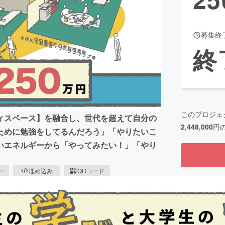
募集終
CAMPFIRE for Social Good
CAMPFIRE Creation
終
CAMPFIREふるさと納税
machi-ya
コミュニティ
このプロジェ
ィスペース】を融合し、世代を超えて自分の
2,448,000
円
ために勉強をしてるんだろう」「やりたいこ
いエネルギーから「やってみたい！」「やり
ピー
埋め込み
QRコード