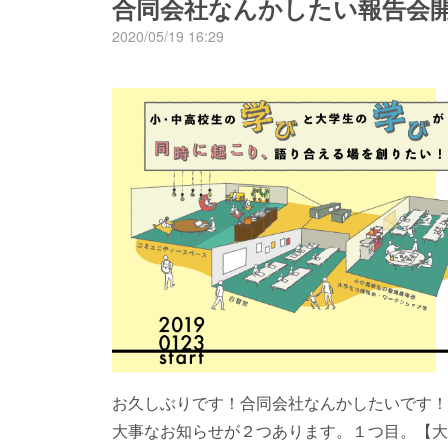
合同会社なんかしたい報告会
「30時間なんかしたい」と題してオンライン
2020/05/19 16:29
人で企画運営しています。なんかしたいのオン
総勢1000人を超えるオンライン企画を運営
とこの企画の準備をしてくれていました。代表が
みんなステイホームな猛暑のお盆あけ、楽しん
たけど、やっぱり挑戦にあたっていろいろと考
る。合同会社なんかしたいは、あなたとセカイ
もみなと関係性を紡いでいきたい。この30時間
人を目標にしています。力を貸していだたけな
のあまり一人一人お願いできていないのが心苦
100㎞は、京都市内、主に鴨川あたりをぐる
てます。「自分のことや社会のことを本音で話
り上げてもらえると嬉しいです。イベントは、
す。YouTubeで生配信https://youtu.be/h
お久しぶりです！合同会社なんかしたいです！
https://30h-nankashiati.studio.design/サポー
大事なお知らせが２つあります。１つ目。【大学
supporter.studio.design/