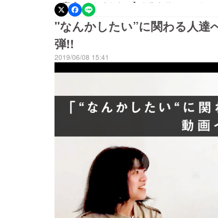
に完成いたしました！】クラウドファンディン
るのか。。。と自分たち自身も待ち望んでいたa
"なんかしたい”に関わる人達
になり、京都市の古民家を地域活性のための助
弾!!
自分たちで改装を、ゆっくりゆっくりですが作
2019/06/08 15:41
ンも使用できるようになり、皆さんがくつろげ
お庭とロフトはまだ手付かずで、机もこれからD
予定でしたが、コロナの影響によって、この「
「agora」という「大学生を中心として、世
に、オンラインでの取り組みにチャレンジし始
てできたこの「agora」というものを応援、
ろしくお願いします！２つ目。タイトルにもあ
す！！！】こちらも本当にお待たせしました。
たいの活動報告会ですが、コロナの影響によっ
うしても、agoraで実施をしたいと願ってい
も強く、オンラインで実施することにしました。【
【オンライン】にて、開催したいと思います！