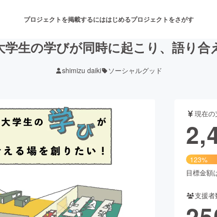
プロジェクトを掲載するには
はじめる
プロジェクトをさがす
大学生の学びが同時に起こり、語り合
shimizu daiki
ソーシャルグッド
注目のリターン
注目の新着プロジェクト
募集終了が近いプロジェクト
も
現在の
音楽
舞台・パフォーマンス
2,
ゲーム・サービス開発
フード・飲食店
123%
書籍・雑誌出版
アニメ・漫画
目標金額は1
支援者
チャレンジ
ビューティー・ヘルスケ
25