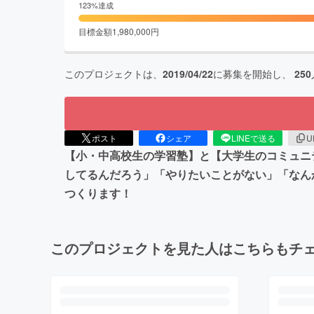
123
%達成
目標金額
1,980,000
円
このプロジェクトは、
2019/04/22
に募集を開始し、
250
ポスト
シェア
LINEで送る
U
【小・中高校生の学習塾】と【大学生のコミュニ
してるんだろう」「やりたいことがない」「なん
つくります！
このプロジェクトを見た人はこちらもチ