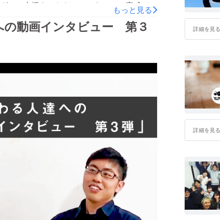
グでご支援をいただいてから、いつ完成でき
もっと見る
gora。改装業者さんの変更があり資金不足
への動画インタビュー 第３
詳細を見
成金を満額いただくことができ、できる限り
り上げて来ました。ネットも繋がり、キッチ
るようなグッズも少しづつ増えてきました。
IYの予定です。５月にOPENお披露目会の
場」に集まることは難しくなっています。
代を超えた関わりが生まれる場」の機能を軸
めました！引き続き、みなさんの支援によっ
そして一緒に作り上げていけたら最高です！よ
詳細を見
りますが、、、【活動報告会を開催しま
。。３月に実施予定だった合同会社なんかし
て、延期をさせていただいておりました。ど
ましたが、早くみなさんに報告をしたい気持ち
６月６日（土）13:00-16:00】の日程で
！・この期間でなんかしたいが活動して来た