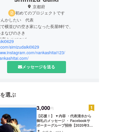
京都府
初めてのプロジェクトです
なんかしたい 代表
院で横並びの空き家になった長屋8軒で、
塾まなびのさき
保育あそびのば
iki0629
食堂
x.com/simizudaiki0629
ora
/www.instagram.com/nankashitai123/
nankashitai.com/
・プレーパーク
メッセージを送る
中高校生と親御さんの日常に寄り添う。
セカイをチカクする
を選ぶ
兵庫県姫路市生まれ。
時2011年より、小学生から大学生を対象とした教
3,000
円
会社の創業に携わる。
【応援！】 ▼内容 ・代表清水から
1月、独立。「合同会社なんかしたい」創業。
御礼のメッセージ ・ Facebookサ
ポーターグループ招待【2020年3月
31日まで】 ・agoraイベント先行案
支援者：103人