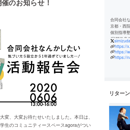
開催のお知らせ！
イベントが始まっています。弊社の社員が２
ライン企画は4月から、毎月約のべ300人、
合同会社
しています。企画をしながらお盆の２人はずっ
京都・西
その30時間TVの中で100㎞歩いてたら、
個別指導
でもらえるかなーと思ってノリと勢いで決め
/民間学童
simizuda
/まなあそ
https://
えさせられています。ゆるく集まり、熱くな
/秘密基地ag
https:/
をチカクしたいです。世代を超えて人も自然
https://
/スタジオ
オンラインイベントが終了するまでに、100
を運営。
いでしょうか。ちょっと日々、目の前に尽力
地域の小
しいですが、こちらで失礼します。今から
あなたと
ぐるしてます。オレンジの目立つシューズ履い
リターン
せる社会へ」という僕らの挑戦を、一緒に盛
1988年
大学4年生
以下から覗けますので、よろしくお願いしま
育事業の
ZYcy39CFvY30時間なんかしたい特設サイト
2019年
大変、大変お待たせいたしました。本日は、
ター募集サイトhttps://nankashitai-
生のコミュニティースペースagoraがつい