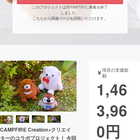
このプロジェクトは2019/07/31に募集を終了
まちづくり・地域活性化
しました。
こちらから関連ページを閲覧いただけます。
CAMPFIRE for Social Good
CAMPFIRE Creation
CAMPFIREふるさと納税
machi-ya
コミュニティ
現在の支援総
額
1,46
3,96
0
円
CAMPFIRE Creation×クリエイ
ターのコラボプロジェクト！ 今回