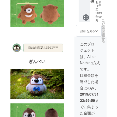
ン】 1.
限定】
画像は
お届
サン
iPhone
け予
イメー
キュー
ケース1
定：
ジです
レター
2019
個 お気
年09
2.書き
持ち応
こ
月
下ろし
援プラ
の
リ
限定ポ
ンのリ
タ
ー
スト
ターン
ン
詳細を見る
を
カード1
加え、
選
択
枚 3.ス
「くま
す
る
テッ
ろー」
このプロ
カー3種
「つっ
ジェクト
各2枚
きい」
セット
「ぎん
は、All-or-
4.アク
ぺい」
ぎんぺい
Nothing方式
リル
の3種ぬ
キーホ
いぐる
です。
ルダー1
みと、
目標金額を
個 5.ぬ
クラウ
いぐる
ドファ
達成した場
み3種 6.
ンディ
合にのみ、
【CAM
ングを
PFIRE
記念
2019/07/31
限定】
し、
23:59:59
ま
iPhone
iPhone
ケース1
ケース
でに集まっ
個 7.オ
をご用
た金額が
リジナ
意いた