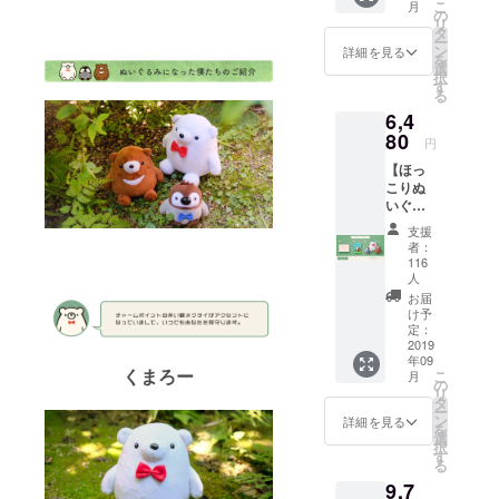
こ
月
カード1
始除く)
の
リ
枚 3.ス
タ
※お問い合わ
ー
テッ
ン
詳細を見る
を
せから3営業
カー3種
選
択
各2枚
す
日以内にご
る
セット
返信させて
6,4
4.アク
いただきま
リル
80
円
キーホ
す。
【ほっ
ルダー1
※ ご質問に
こりぬ
個 クラ
いぐる
ウド
よってはお
みプラ
ファン
支援
応えできか
ン】 1.
ディン
者：
ねる場合も
サン
グのた
116
キュー
めに描
人
ございま
レター
く、書
お届
す。
2.書き
き下ろ
け予
下ろし
定：
し限定
2019
限定ポ
ポスト
◾️ プライバ
年09
スト
カード1
くまろー
こ
月
シーポリ
カード1
の
枚、各
リ
枚 3.ぬ
タ
キャラ
シー
ー
いぐる
ン
クター
詳細を見る
を
お問い合わ
み3種
選
のス
択
せ内容に関
今回の
す
テッ
る
クラウ
カー3
しては、プ
9,7
ドファ
種、限