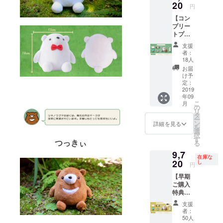
ライバシー
20
ンディ
定アク
円
ングで
ポリシーに
リル
【コン
商品化
キーホ
準じて管理
プリー
される
ルダー
トプラ
させていた
「くま
をお届
ン】 1.
ろー」
けいた
だきます。
支援
サン
「つっ
しま
者：
キュー
きい」
18人
す。ま
レター
「ぎん
た、感
お届
2.書き
ぺい」
け予
謝の気
下ろし
定：
の3種ぬ
持ちを
限定ポ
2019
いぐる
込めた
年09
スト
みと、
サン
こ
月
カード1
の
書き下
キュー
リ
枚 3.ス
タ
ろし限
レター
ー
テッ
ン
定ポス
詳細を見る
もお送
を
カー3種
選
トカー
りいた
択
各2枚
す
ド1枚、
しま
つっきぃ
る
セット
感謝の
す。 ※
9,7
4.アク
気持ち
画像は
在庫な
リル
20
し
を込め
イメー
円
キーホ
たサン
ジで
【早期
ルダー1
キュー
す。
ご購入
個 5.ぬ
レター
特典！
いぐる
もお送
コンプ
み3種 6.
りいた
支援
リート
【CAM
しま
者：
プラ
PFIRE
50人
す。 ※