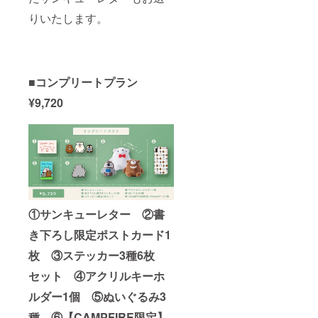
りいたします。
■コンプリートプラン
¥9,720
①サンキューレター ②書
き下ろし限定ポストカード1
枚 ③ステッカー3種6枚
セット ④アクリルキーホ
ルダー1個 ⑤ぬいぐるみ3
種 ⑥【CAMPFIRE限定】