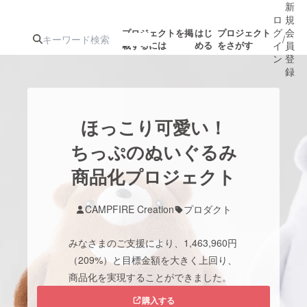
新
ロ
規
グ
会
プロジェクトを掲
はじ
プロジェクト
/
載するには
める
をさがす
イ
員
ン
登
録
人気のプロ
注目のリ
注目の新着プロ
募集終了が近いプ
もうすぐ公開
ほっこり可愛い！
ジェクト
ターン
ジェクト
ロジェクト
されます
ちっぷのぬいぐるみ
商品化プロジェクト
アート・写真
音楽
CAMPFIRE Creation
プロダクト
テクノロジー・ガジェット
ゲーム・サ
みなさまのご支援により、1,463,960円
映像・映画
書籍・雑誌
（209%）と目標金額を大きく上回り、
商品化を実現することができました。
ビジネス・起業
チャレンジ
購入する