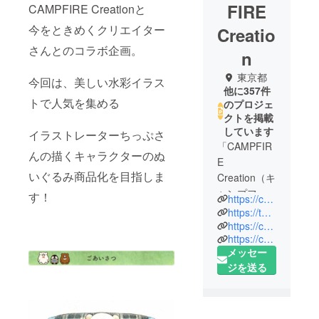
FIRE
CAMPFIRE Creationと
今をときめくクリエイター
Creatio
さんとのコラボ企画。
n
東京都
今回は、美しい水彩イラス
他に357件
ト‏で人気を集める
のプロジェ
クトを掲載
しています
イラストレーターちっぷさ
「CAMPFIR
んの描くキャラクターのぬ
E
いぐるみ商品化を目指しま
Creation（キ
ャンプファ
す！
https://camp-fire.jp/creation
イヤー クリ
https://twitter.com/CF_Creation
エーショ
https://camp-fire.jp/privacy
https://camp-fire.jp/inquiries
ン）」は、
メッセー
株式会社
ジを送る
CAMPFIRE
の商品企画
チームで
す。