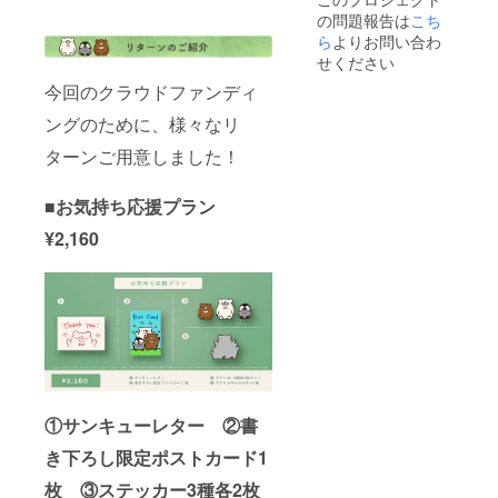
の問題報告は
こち
ら
よりお問い合わ
せください
今回のクラウドファンディ
ングのために、様々なリ
ターンご用意しました！
■お気持ち応援プラン
¥2,160
①サンキューレター ②書
き下ろし限定ポストカード1
枚 ③ステッカー3種各2枚