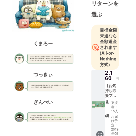
リターンを
クラウド
ファンディ
選ぶ
ングでの商
品化実現を
目標金額
目指して、
未達なら
クリエイ
全額返金
くまろー
ターとのコ
されます
(All-or-
ラボ企画や
Nothing
自社オリジ
方式)
ナルのアイ
2,1
テム企画を
つっきぃ
60
円
行ってま
【お気
す。
持ち応
援プラ
◾️営業日のご
ン】 1.
ぎんぺい
支援
サン
案内
者：
キュー
15人
営業時間：
レター
お届
平日 10:00〜
2.書き
け予
下ろし
定：
18:00 (土日
限定ポ
2019
祝、年末年
年09
スト