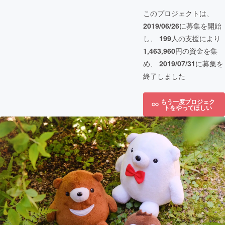
このプロジェクトは、
2019/06/26
に募集を開始
し、
199
人の支援により
1,463,960
円の資金を集
め、
2019/07/31
に募集を
終了しました
もう一度プロジェク
トをやってほしい