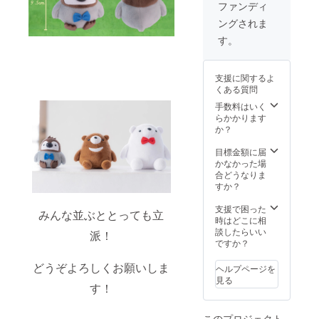
ル缶
しまし
ファンディ
バッジ3
た。 ※
ングされま
種 早期
画像は
ご購入
イメー
す。
特典に
ジです
て、50
名様限
支援に関するよ
定でオ
くある質問
リジナ
ル缶
手数料はいく
バッジ3
らかかります
種をお
か？
つけい
たしま
目標金額に届
す！ ※
かなかった場
画像は
合どうなりま
イメー
すか？
ジです
支援で困った
みんな並ぶととっても立
時はどこに相
談したらいい
派！
ですか？
どうぞよろしくお願いしま
ヘルプページを
見る
す！
このプロジェクト