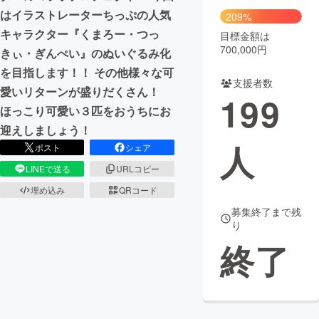
はイラストレーターちっぷの人気
209%
キャラクター『くまろー・つっ
目標金額は
700,000円
きぃ・ぎんぺい』のぬいぐるみ化
を目指します！！ その他様々な可
支援者数
愛いリターンが盛りだくさん！
199
ほっこり可愛い３匹をおうちにお
迎えしましょう！
人
ポスト
シェア
LINEで送る
URLコピー
埋め込み
QRコード
募集終了まで残
り
終了