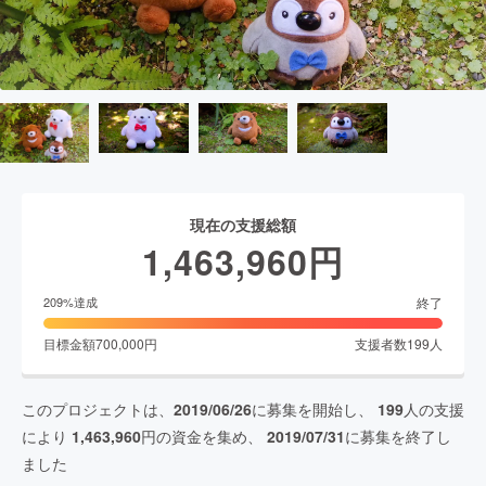
現在の支援総額
1,463,960
円
終了
209
%達成
目標金額
700,000
円
支援者数
199
人
このプロジェクトは、
2019/06/26
に募集を開始し、
199
人の支援
により
1,463,960
円の資金を集め、
2019/07/31
に募集を終了し
ました