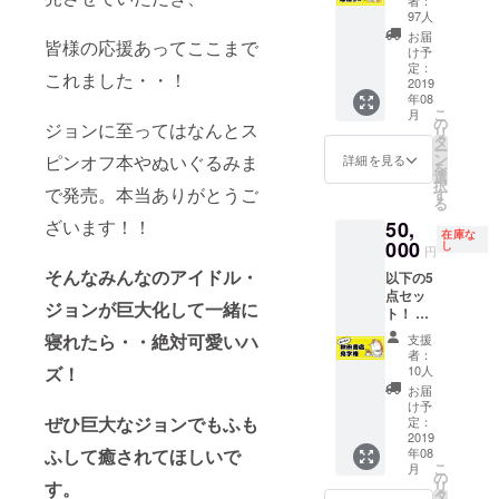
者：
ラスト
援時
97人
付きお
に、必
お届
皆様の応援あってここまで
礼メー
ず備考
け予
ル ②大
定：
欄に掲
これました・・！
感謝祭
2019
載する
年08
会場内
お名前
こ
月
に支援
の
をご記
ジョンに至ってはなんとス
リ
者のお
タ
入くだ
ー
名前掲
ン
ピンオフ本やぬいぐるみま
さい。
詳細を見る
を
載 ③
選
記入の
択
ネーム
で発売。本当ありがとうご
す
ない場
る
データ
合は
ざいます！！
50,
詰め合
CAMPF
在庫な
わせ（3
000
し
IREの
円
話分）
ユー
そんなみんなのアイドル・
以下の5
④複製
ザー名
点セッ
原稿5枚
を掲載
ジョンが巨大化して一緒に
ト！ ①
（全5種
いたし
描き下
セッ
ます。
寝れたら・・絶対可愛いハ
支援
ろしイ
ト）
ご了承
者：
ラスト
※②は支
ズ！
10人
くださ
付きお
援時
い。
お届
礼メー
に、必
け予
ル ②大
ぜひ巨大なジョンでもふも
ず備考
定：
感謝祭
2019
欄に掲
ふして癒されてほしいで
年08
会場内
載する
こ
月
に支援
お名前
の
す。
リ
者のお
をご記
タ