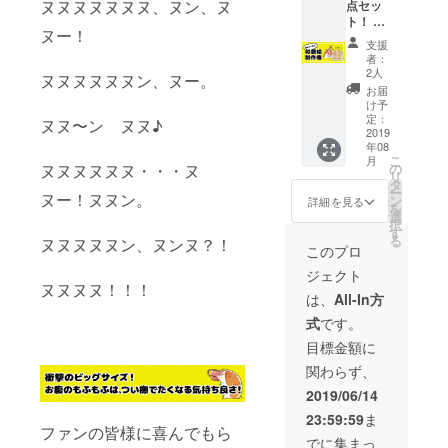
ヌヌヌヌヌヌヌ、ヌン、ヌ
点セッ
原稿5枚
CAMPF
ト！ ①
（全5種
IREの
ヌー！
描き下
セッ
ユー
支援
ろしイ
ト）
ザー名
者：
ラスト
⑤サイ
を掲載
2人
ヌヌヌヌヌヌン、ヌー。
付きお
ン入り
いたし
お届
礼メー
カラー
ます。
け予
ル ②
色紙
定：
ご了承
ヌヌ〜ン ヌヌ♪
大感謝
2019
（キャ
くださ
年08
祭会場
ラリク
い。 ※
こ
月
内に支
エスト
ヌヌヌヌヌヌ・・・ヌ
の
秋田書
リ
援者の
権付
タ
店見学
ー
ヌー！ヌヌン。
お名前
き）
ン
は2019
詳細を見る
を
掲載 ③
※②は支
選
年9月頃
択
ネーム
援時
す
の実施
る
ヌヌヌヌヌン、ヌンヌ？！
データ
に、必
を予
このプロ
詰め合
ず備考
定。場
ジェクト
わせ（3
欄に掲
所は東
ヌヌヌヌ！！！
話分）
載する
京都千
は、
All-In方
④複製
お名前
代田区
式
です。
原稿5枚
をご記
飯田橋
（全5種
入くだ
2-10-8
目標金額に
セッ
さい。
です。
関わらず、
ト）
記入の
現地ま
⑤似顔
ない場
での交
2019/06/14
絵制作
合は
通費な
23:59:59
ま
権 ※②
CAMPF
どは支
ファンの皆様に喜んでもら
は支援
IREの
援者様
でに集まっ