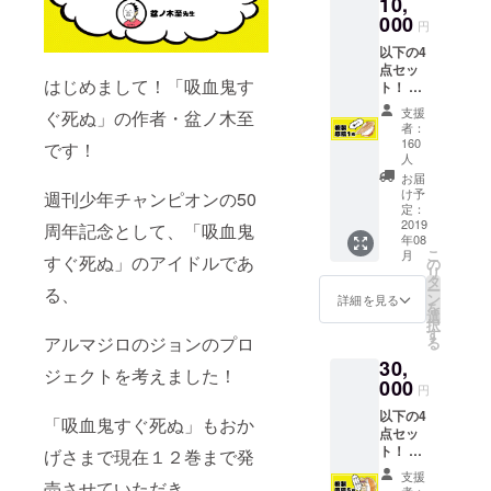
10,
詰め合
い。
わせ（3
000
円
話分）
以下の4
※②は支
点セッ
援時
はじめまして！「吸血鬼す
ト！ ①
に、必
描き下
ず備考
支援
ぐ死ぬ」の作者・盆ノ木至
ろしイ
欄に掲
者：
ラスト
載する
160
です！
付きお
お名前
人
礼メー
をご記
お届
ル ②
入くだ
け予
週刊少年チャンピオンの50
大感謝
定：
さい。
2019
祭会場
周年記念として、「吸血鬼
記入の
年08
内に支
ない場
こ
月
すぐ死ぬ」のアイドルであ
援者の
の
合は
リ
お名前
タ
CAMPF
ー
る、
掲載 ③
ン
IREの
詳細を見る
を
ネーム
選
ユー
択
データ
す
ザー名
アルマジロのジョンのプロ
る
詰め合
を掲載
30,
わせ（3
いたし
ジェクトを考えました！
000
話分）
ます。
円
④複製
ご了承
以下の4
原稿1枚
「吸血鬼すぐ死ぬ」もおか
くださ
点セッ
（全5種
い。
ト！ ①
げさまで現在１２巻まで発
ランダ
描き下
ム）
支援
売させていただき、
ろしイ
※②は支