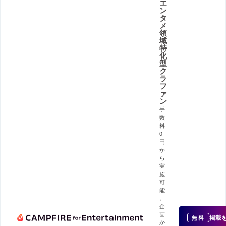
エ
ン
タ
メ
領
域
特
化
型
ク
ラ
フ
ァ
ン
手
数
料
0
円
か
ら
実
施
可
能
。
企
画
掲載
無料
か