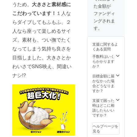
時に、
ユー
のご負
うため、
大きさと素材感に
た金額が
必ず備
ザー名
担とな
考欄に
を掲載
こだわっています！
１人な
りま
ファンディ
掲載す
いたし
す。
ングされま
らダイブしてもふもふ、２
るお名
ます。
前をご
ご了承
す。
人なら座って楽しめるサイ
記入く
くださ
ださ
い。 ※
ズ。素材も、つい撫でたく
い。 記
支援者
支援に関するよ
入のな
様には
なってしまう気持ち良さを
くある質問
い場合
別途希
は
望キャ
手数料はいく
目指しました。大きさとか
CAMPF
ラク
らかかります
IREの
わいさでSNS映え、間違い
ターを
か？
ユー
お伺い
ナシ!?
ザー名
するご
目標金額に届
を掲載
連絡を
かなかった場
いたし
いたし
合どうなりま
ます。
ます。
すか？
ご了承
くださ
支援で困った
い。 ※
時はどこに相
支援者
談したらいい
様には
ですか？
別途似
顔絵用
ヘルプページを
のお写
見る
真など