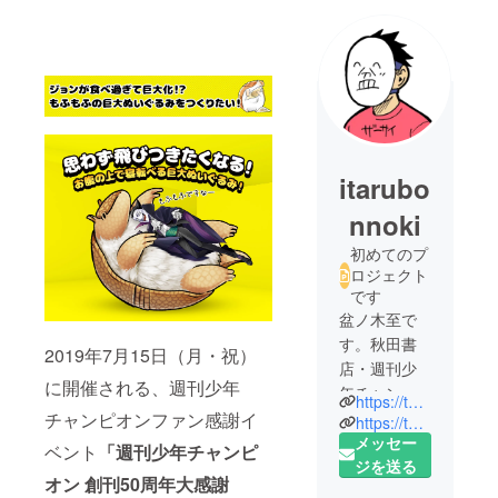
itarubo
nnoki
初めてのプ
ロジェクト
です
盆ノ木至で
す。秋田書
2019年7月15日（月・祝）
店・週刊少
に開催される、週刊少年
年チャンピ
https://twitter.com/bonnoki
オンにて
チャンピオンファン感謝イ
https://twitter.com/johnwakawaii
「吸血鬼す
メッセー
ベント
「週刊少年チャンピ
ぐ死ぬ」と
ジを送る
オン 創刊50周年大感謝
いうギャグ