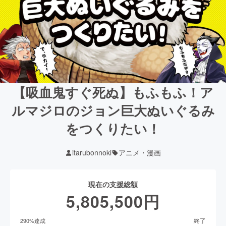
【吸血鬼すぐ死ぬ】もふもふ！ア
ルマジロのジョン巨大ぬいぐるみ
をつくりたい！
itarubonnoki
アニメ・漫画
現在の支援総額
5,805,500
円
終了
290
%達成