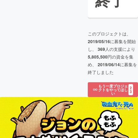
終了
このプロジェクトは、
2019/05/16
に募集を開始
し、
369
人の支援により
5,805,500
円の資金を集
め、
2019/06/14
に募集を
終了しました
もう一度プロジェ
2
クトをやってほし
3
い