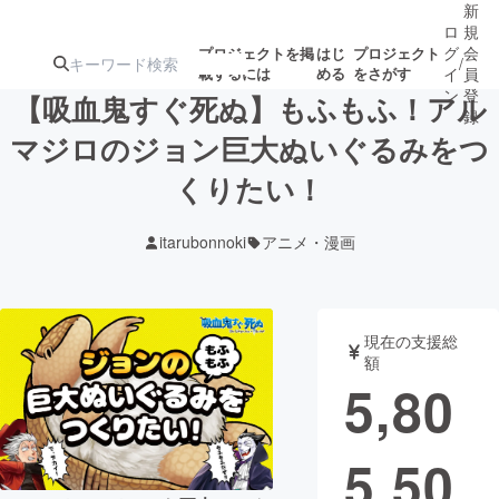
新
ロ
規
グ
会
プロジェクトを掲
はじ
プロジェクト
/
載するには
める
をさがす
イ
員
ン
登
【吸血鬼すぐ死ぬ】もふもふ！アル
録
マジロのジョン巨大ぬいぐるみをつ
くりたい！
人気のプロ
注目のリ
注目の新着プロ
募集終了が近いプ
もうすぐ公開
ジェクト
ターン
ジェクト
ロジェクト
されます
itarubonnoki
アニメ・漫画
アート・写真
音楽
現在の支援総
テクノロジー・ガジェット
ゲーム・サ
額
5,80
映像・映画
書籍・雑誌
5,50
ビジネス・起業
チャレンジ