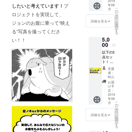
感謝祭
2019
したいと考えています！
プ
年08
会場内
こ
月
に支援
の
ロジェクトを実現して、
リ
者のお
タ
ー
名前掲
ン
詳細を見る
ジョンのお腹に乗って“映え
を
載 ※②
選
択
は支援
す
る”写真を撮ってくださ
る
時に、
5,0
必ず備
い！！
考欄に
00
円
掲載す
以下の3
るお名
点セッ
前をご
ト！ ①
記入く
描き下
ださ
支援
ろしイ
い。 記
者：
ラスト
入のな
60人
付きお
い場合
お届
礼メー
は
け予
ル ②大
CAMPF
定：
感謝祭
2019
IREの
年08
会場内
ユー
こ
月
に支援
ザー名
の
リ
者のお
を掲載
タ
ー
名前掲
いたし
ン
詳細を見る
を
載 ③
ます。
選
択
ネーム
ご了承
す
る
データ
くださ