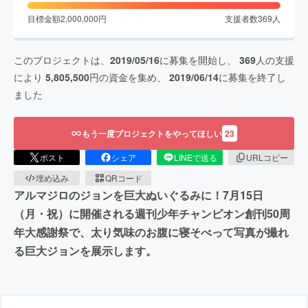
目標金額
2,000,000
円
支援者数
369
人
このプロジェクトは、
2019/05/16
に募集を開始し、
369
人の支援
により
5,805,500
円の資金を集め、
2019/06/14
に募集を終了し
ました
もう一度プロジェクトをやってほしい
23
ポスト
シェア
LINEで送る
URLコピー
埋め込み
QRコード
アルマジロのジョンを巨大ぬいぐるみに！7月15日
（月・祝）に開催される週刊少年チャンピオン創刊50周
年大感謝祭で、太り気味のお腹に寝そべって写真が撮れ
る巨大ジョンを展示します。