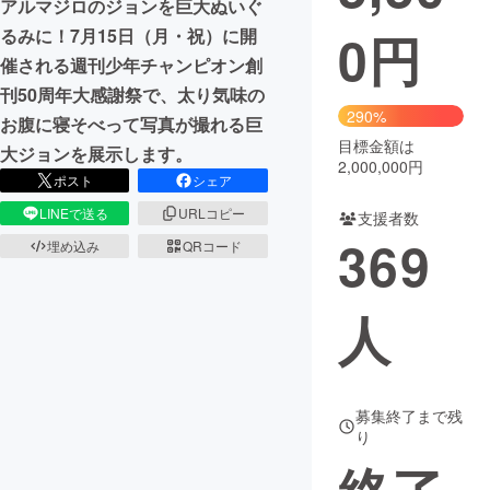
アルマジロのジョンを巨大ぬいぐ
0
円
るみに！7月15日（月・祝）に開
まちづくり・地域活性化
催される週刊少年チャンピオン創
刊50周年大感謝祭で、太り気味の
CAMPFIRE for Social Good
CAMPFIRE Creation
290%
お腹に寝そべって写真が撮れる巨
CAMPFIREふるさと納税
machi-ya
コミュニティ
目標金額は
大ジョンを展示します。
2,000,000円
ポスト
シェア
LINEで送る
URLコピー
支援者数
369
埋め込み
QRコード
人
募集終了まで残
り