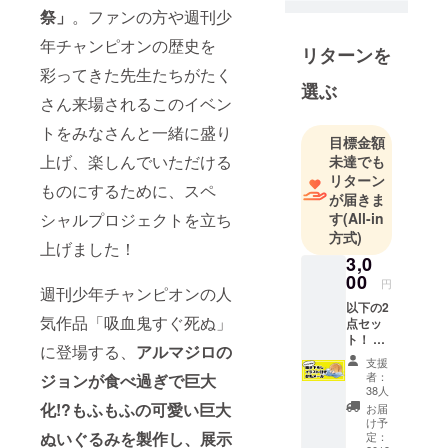
漫画を連載
祭」
。ファンの方や週刊少
中です。4/8
年チャンピオンの歴史を
リターンを
に12巻が出
彩ってきた先生たちがたく
ました（嬉
選ぶ
さん来場されるこのイベン
しい）。何
卒よろしく
トをみなさんと一緒に盛り
目標金額
お願いいた
上げ、楽しんでいただける
未達でも
します。皆
リターン
ものにするために、スペ
様にマジロ
が届きま
の腹毛の匂
シャルプロジェクトを立ち
す
(All-in
いが届きま
方式)
上げました！
すように。
3,0
00
円
週刊少年チャンピオンの人
以下の2
気作品「吸血鬼すぐ死ぬ」
点セッ
ト！ ①
に登場する、
アルマジロの
描き下
支援
ろしイ
者：
ジョンが食べ過ぎで巨大
ラスト
38人
付きお
化!?もふもふの可愛い巨大
お届
礼メー
け予
ル ②大
ぬいぐるみを製作し、展示
定：