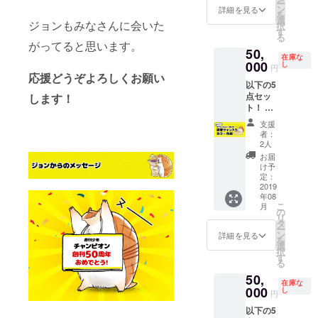
ー
名前掲
入くだ
ン
詳細を見る
を
載 ③
さい。
選
ジョンもみなさんに会いた
択
ネーム
記入の
す
る
データ
ない場
がってると思います。
50,
詰め合
合は
在庫な
わせ（3
000
CAMPF
し
円
話分）
応援どうぞよろしくお願い
IREの
以下の5
④複製
ユー
点セッ
します！
原稿5枚
ザー名
ト！ ①
（全5種
を掲載
描き下
セッ
いたし
支援
ろしイ
ト）
ます。
者：
ラスト
⑤秋田
ご了承
2人
付きお
書店見
くださ
お届
礼メー
学権
い。
け予
ル ②大
※②は支
定：
感謝祭
2019
援時
年08
会場内
に、必
こ
月
に支援
ず備考
の
リ
者のお
欄に掲
タ
ー
名前掲
載する
ン
詳細を見る
を
載 ③
お名前
選
択
ネーム
をご記
す
る
データ
入くだ
50,
詰め合
さい。
在庫な
わせ（3
000
記入の
し
円
話分）
ない場
以下の5
④複製
合は