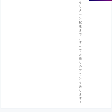
ら
リ
タ
ー
ン
配
送
ま
で
、
す
べ
て
お
任
せ
の
プ
ラ
ン
も
あ
り
ま
す
！