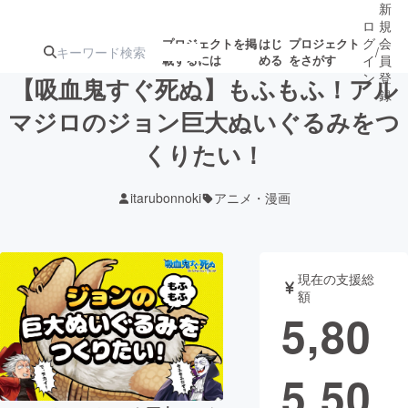
新
ロ
規
グ
会
プロジェクトを掲
はじ
プロジェクト
/
載するには
める
をさがす
イ
員
ン
登
【吸血鬼すぐ死ぬ】もふもふ！アル
録
マジロのジョン巨大ぬいぐるみをつ
くりたい！
人気のプロ
注目のリ
注目の新着プロ
募集終了が近いプ
もうすぐ公開
ジェクト
ターン
ジェクト
ロジェクト
されます
itarubonnoki
アニメ・漫画
アート・写真
音楽
現在の支援総
テクノロジー・ガジェット
ゲーム・サ
額
5,80
映像・映画
書籍・雑誌
5,50
ビジネス・起業
チャレンジ