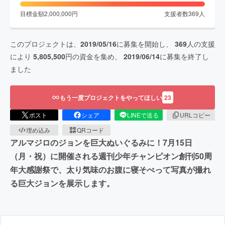
目標金額
2,000,000
円
支援者数
369
人
このプロジェクトは、
2019/05/16
に募集を開始し、
369
人の支援
により
5,805,500
円の資金を集め、
2019/06/14
に募集を終了し
ました
もう一度プロジェクトをやってほしい
23
ポスト
シェア
LINEで送る
URLコピー
埋め込み
QRコード
アルマジロのジョンを巨大ぬいぐるみに！7月15日
（月・祝）に開催される週刊少年チャンピオン創刊50周
年大感謝祭で、太り気味のお腹に寝そべって写真が撮れ
る巨大ジョンを展示します。