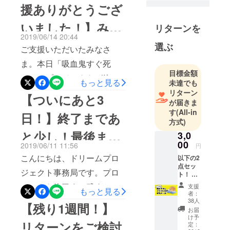
ターン品としてお送りした
援ありがとうござ
漫画を連載
初、8月中に予定しておりま
のは「5話分の一部ネーム」
中です。4/8
いました！】みな
した支援者様への各種リ
リターンを
に12巻が出
でした。事務局側でプロ
2019/06/14 20:44
ターンのお届けですが、リ
ました（嬉
さんの熱量、確か
ジェクトページ上の誤表記
選ぶ
ご支援いただいたみなさ
しい）。何
ターンの品の制作が当初の
を認識できていなかったこ
に受け取りまし
ま。本日「吸血鬼すぐ死
卒よろしく
想定より遅れており、8月中
目標金額
とに起因します。記載内容
お願いいた
ぬ」のプロジェクトが終了
た！！
もっと見る
未達でも
のお届けが難しい状況で
します。皆
と異なるリターンとなり、
いたします。みなさまから
リターン
【ついにあと3
す。楽しみにお待ち頂いて
様にマジロ
また、これまでみなさまに
が届きま
のあたたかいご支援をいた
の腹毛の匂
いる方々には大変申し訳ご
す
(All-in
日！】終了まであ
ご説明を差し上げられてい
だき、無事目標金額を達成
いが届きま
方式)
ざいません。現在、9月中旬
ない状況につきましては、
すように。
と少し！最後まで
3,0
することができました。本
を目処にリターン品の用意
00
2019/06/11 11:56
当方の確認・対応不足でご
円
当にありがとうございまし
ご支援よろしくお
を進めております。少しで
こんにちは、ドリームプロ
以下の2
ざいます。みなさまには大
た。みなさまからご支援頂
点セッ
も良いものを皆様の手元に
願いします！
ジェクト事務局です。プロ
変ご迷惑をおかけしまし
ト！ ①
きました金額は、イベント
描き下
お届けできるよう鋭意準備
ジェクト終了まで残すとこ
支援
た。この度は誠に申し訳ご
もっと見る
ろしイ
での制作費用に充てさせて
者：
を進めて参りますので今し
ラスト
ろあと3日となりました！つ
38人
ざいませんでした。現在、
【残り1週間！】
いただきます。巨大ジョン
付きお
お届
ばらくお待ちいただけます
いに、ついに、あと3日で
礼メー
ご支援いただいたみなさま
け予
はイベント会場でお披露
リターンをご検討
ル ②大
定：
と幸いです。なお、「吸血
す！ここまで支援を悩まれ