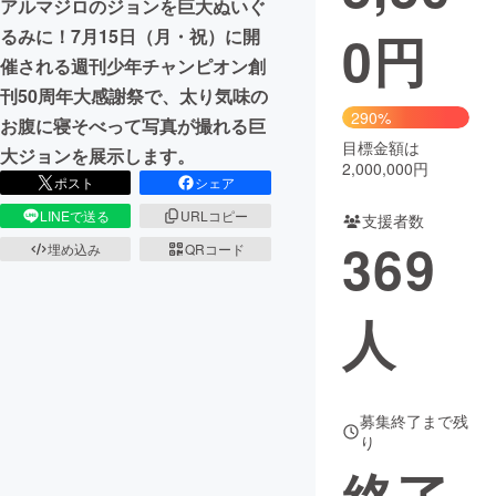
アルマジロのジョンを巨大ぬいぐ
0
円
るみに！7月15日（月・祝）に開
まちづくり・地域活性化
催される週刊少年チャンピオン創
刊50周年大感謝祭で、太り気味の
CAMPFIRE for Social Good
CAMPFIRE Creation
290%
お腹に寝そべって写真が撮れる巨
CAMPFIREふるさと納税
machi-ya
コミュニティ
目標金額は
大ジョンを展示します。
2,000,000円
ポスト
シェア
LINEで送る
URLコピー
支援者数
369
埋め込み
QRコード
人
募集終了まで残
り