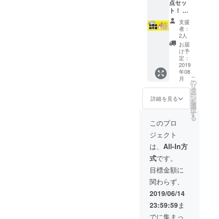
点セッ
原稿5枚
CAMPF
ト！ ①
（全5種
IREの
描き下
セッ
ユー
支援
ろしイ
ト）
ザー名
者：
ラスト
⑤サイ
を掲載
2人
付きお
ン入り
いたし
お届
礼メー
カラー
ます。
け予
ル ②
色紙
定：
ご了承
大感謝
2019
（キャ
くださ
年08
祭会場
ラリク
い。 ※
こ
月
内に支
エスト
の
秋田書
リ
援者の
権付
タ
店見学
ー
お名前
き）
ン
は2019
詳細を見る
を
掲載 ③
※②は支
選
年9月頃
択
ネーム
援時
す
の実施
る
データ
に、必
を予
このプロ
詰め合
ず備考
定。場
ジェクト
わせ（3
欄に掲
所は東
話分）
載する
京都千
は、
All-In方
④複製
お名前
代田区
式
です。
原稿5枚
をご記
飯田橋
（全5種
入くだ
2-10-8
目標金額に
セッ
さい。
です。
関わらず、
ト）
記入の
現地ま
⑤似顔
ない場
での交
2019/06/14
絵制作
合は
通費な
23:59:59
ま
権 ※②
CAMPF
どは支
は支援
IREの
援者様
でに集まっ