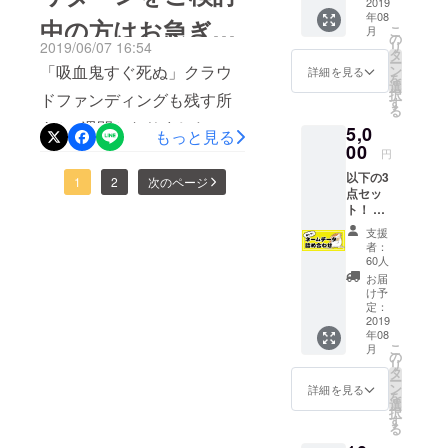
に、改めて「3話分」のネー
感謝祭
2019
目。イベントを楽しみにお
年08
会場内
鬼すぐ死ぬ」プロジェクト
中の方はお急ぎく
ていた方も、このラスト
ムデータをお送りできるよ
こ
月
に支援
待ちいただければ幸いで
の
2019/06/07 16:54
リ
に関しましては、多大なご
者のお
チャンスをお見逃しなく！
タ
ださい！
う準備を進めております。
ー
す。これからも「吸血鬼す
名前掲
「吸血鬼すぐ死ぬ」クラウ
ン
詳細を見る
支援を頂いた皆様に追加リ
を
ご支援頂いたみなさまと
載 ※②
少々、お時間をいただくこ
選
ぐ死ぬ」ならびに「週チャ
択
ドファンディングも残す所
は支援
す
ターンを検討中です。続報
「週刊少年チャンピオン 創
る
とになりますが、何卒、ご
時に、
ン」をよろしくお願いいた
あと1週間となりました。み
5,0
必ず備
を楽しみにお待ちくださ
もっと見る
刊50周年大感謝祭」イベン
容赦いただけますようお願
考欄に
00
します！！ドリームプロ
なさまの温かいご支援に支
円
い。引き続き「吸血鬼すぐ
掲載す
ト会場でお会いできるのを
い申し上げます。すでにお
ジェクト事務局
以下の3
るお名
えられ、ここまでくること
1
2
次のページ
死ぬ」ならびに「週刊少年
楽しみにしています！
点セッ
前をご
問い合わせをいただいてお
ができました。リターンを
ト！ ①
記入く
チャンピオン」をよろしく
描き下
り、事務局からの回答と行
ださ
支援
お迷いの方もぜひ、この機
ろしイ
い。 記
お願い致します！
者：
き違いがございましたらご
ラスト
入のな
60人
会をお見逃しなく！週刊少
付きお
い場合
お届
容赦ください。ご支援くだ
礼メー
は
年チャンピオン 創刊50周年
け予
ル ②大
CAMPF
定：
さった皆様にはご不便をお
の節目の激レアなリターン
感謝祭
2019
IREの
年08
会場内
かけいたしますが、何卒ご
ユー
こ
が勢揃いです。どうぞよろ
月
に支援
ザー名
の
リ
理解のほどお願い申し上げ
者のお
を掲載
タ
しくお願いします！
ー
名前掲
いたし
ン
詳細を見る
ます。引き続き「吸血鬼す
を
載 ③
ます。
選
択
ネーム
ご了承
す
ぐ死ぬ」並びに「週刊少年
る
データ
くださ