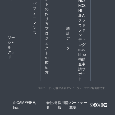
HIO
パ
ト
KOS
フ
の
HI
ォ
作
JFA
ー
り
クラ
マ
方
ウド
ン
プ
統
ファ
ス
ロ
計
ン
ソー
ジ
デ
ディ
シャ
ェ
ー
ング
ル
ク
タ
mac
グッ
ト
hi-ya
ド
の
補助
広
金申
め
請サ
方
ポー
ト
「QRコード」は株式会社デンソーウェーブの登録商標です。
© CAMPFIRE,
会社概
採用情
パートナー
Inc.
要
報
募集