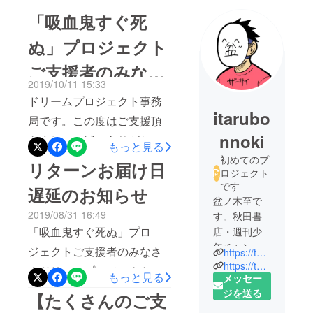
「吸血鬼すぐ死
ぬ」プロジェクト
ご支援者のみなさ
2019/10/11 15:33
まへ
ドリームプロジェクト事務
itarubo
局です。この度はご支援頂
nnoki
きまして、誠にありがとう
もっと見る
ございます。一部リターン
初めてのプ
リターンお届け日
ロジェクト
品についてのお詫びと現状
です
遅延のお知らせ
をご連絡いたします。リ
盆ノ木至で
2019/08/31 16:49
す。秋田書
ターン品「ネームデータ詰
「吸血鬼すぐ死ぬ」プロ
店・週刊少
め合わせ（3話分）」に関し
年チャンピ
ジェクトご支援者のみなさ
https://twitter.com/bonnoki
まして、プロジェクトペー
オンにて
https://twitter.com/johnwakawaii
まドリームプロジェクト事
もっと見る
ジ上には「3話分」と記載し
「吸血鬼す
メッセー
務局です。リターンの配送
ぐ死ぬ」と
ジを送る
【たくさんのご支
ておりましたが、実際にリ
いうギャグ
日についてご連絡です。当