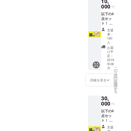
10,
詰め合
チャンピオン」をよろしく
い。
わせ（3
000
円
お願い申し上げます。ド
話分）
以下の4
※②は支
リームプロジェクト事務局
点セッ
援時
ト！ ①
に、必
描き下
ず備考
支援
ろしイ
欄に掲
者：
ラスト
載する
160
付きお
お名前
人
礼メー
をご記
お届
ル ②
入くだ
け予
大感謝
定：
さい。
2019
祭会場
記入の
年08
内に支
ない場
こ
月
援者の
の
合は
リ
お名前
タ
CAMPF
ー
掲載 ③
ン
IREの
詳細を見る
を
ネーム
選
ユー
択
データ
す
ザー名
る
詰め合
を掲載
30,
わせ（3
いたし
000
話分）
ます。
円
④複製
ご了承
以下の4
原稿1枚
くださ
点セッ
（全5種
い。
ト！ ①
ランダ
描き下
ム）
支援
ろしイ
※②は支