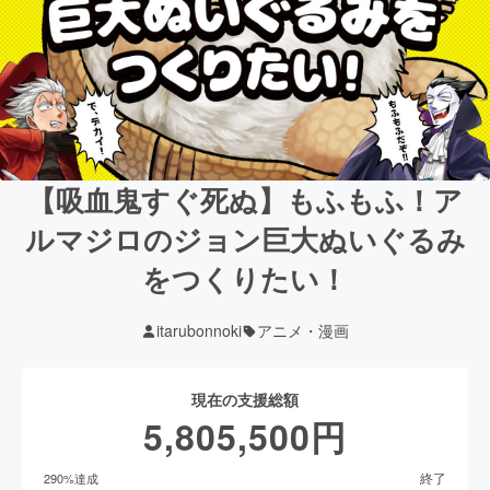
【吸血鬼すぐ死ぬ】もふもふ！ア
ルマジロのジョン巨大ぬいぐるみ
をつくりたい！
itarubonnoki
アニメ・漫画
現在の支援総額
5,805,500
円
終了
290
%達成