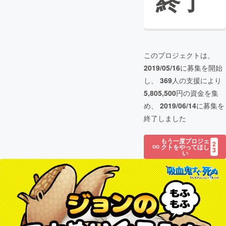
終了
このプロジェクトは、
2019/05/16
に募集を開始
し、
369
人の支援により
5,805,500
円の資金を集
め、
2019/06/14
に募集を
終了しました
もう一度プロジェ
2
クトをやってほし
3
い