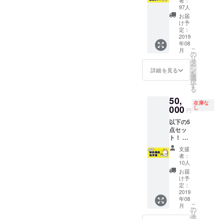
者：
ラスト
援時
97人
付きお
に、必
お届
礼メー
ず備考
け予
ル ②大
定：
欄に掲
感謝祭
2019
載する
年08
会場内
お名前
こ
月
に支援
の
をご記
リ
者のお
タ
入くだ
ー
名前掲
ン
さい。
詳細を見る
を
載 ③
選
記入の
択
ネーム
す
ない場
る
データ
合は
50,
詰め合
CAMPF
在庫な
わせ（3
000
し
IREの
円
話分）
ユー
以下の5
④複製
ザー名
点セッ
原稿5枚
を掲載
ト！ ①
（全5種
いたし
描き下
セッ
ます。
支援
ろしイ
ト）
ご了承
者：
ラスト
※②は支
10人
くださ
付きお
援時
い。
お届
礼メー
に、必
け予
ル ②大
ず備考
定：
感謝祭
2019
欄に掲
年08
会場内
載する
こ
月
に支援
お名前
の
リ
者のお
をご記
タ