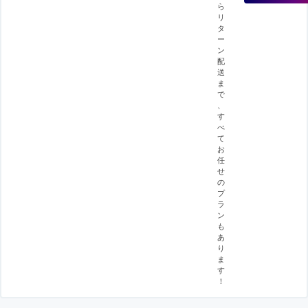
ら
リ
タ
ー
ン
配
送
ま
で
、
す
べ
て
お
任
せ
の
プ
ラ
ン
も
あ
り
ま
す
！