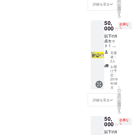
ー
名前掲
入くだ
ン
詳細を見る
を
載 ③
さい。
選
択
ネーム
記入の
す
る
データ
ない場
50,
詰め合
合は
在庫な
わせ（3
000
CAMPF
し
円
話分）
IREの
以下の5
④複製
ユー
点セッ
原稿5枚
ザー名
ト！ ①
（全5種
を掲載
描き下
セッ
いたし
支援
ろしイ
ト）
ます。
者：
ラスト
⑤秋田
ご了承
2人
付きお
書店見
くださ
お届
礼メー
学権
い。
け予
ル ②大
※②は支
定：
感謝祭
2019
援時
年08
会場内
に、必
こ
月
に支援
ず備考
の
リ
者のお
欄に掲
タ
ー
名前掲
載する
ン
詳細を見る
を
載 ③
お名前
選
択
ネーム
をご記
す
る
データ
入くだ
50,
詰め合
さい。
在庫な
わせ（3
000
記入の
し
円
話分）
ない場
以下の5
④複製
合は