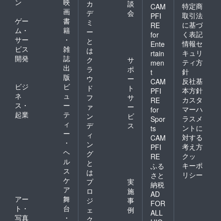
ン
映
カ
談
特定商
CAM
画
デ
会
取引法
PFI
ゲー
書
ミ
に基づ
RE
ム・
籍
ー
く表記
for
サー
・
と
情報セ
Ente
ビス
雑
は
キュリ
rtain
開発
誌
ク
サ
ティ方
men
出
ラ
ポ
針
t
版
ウ
ー
反社基
CAM
ビジ
ビ
ド
ト
本方針
PFI
ネ
ュ
フ
サ
カスタ
RE
ス・
ー
ァ
ー
マーハ
for
起業
テ
ン
ビ
ラスメ
Spor
ィ
デ
ス
ントに
ts
ー
ィ
対する
CAM
・
ン
考え方
PFI
ヘ
グ
クッ
RE
ル
と
キーポ
ふる
ス
は
リシー
さと
ケ
プ
実
納税
ア
ロ
施
AD
アー
舞
ジ
事
FOR
ト・
台
ェ
例
ALL
写真
・
ク