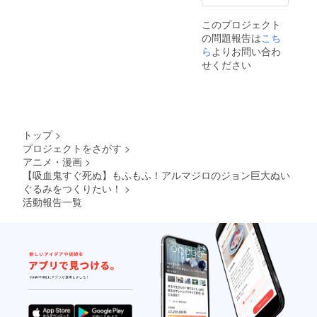
を頂戴
するご
このプロジェクト
連絡を
の問題報告は
こち
いたし
ます。
ら
よりお問い合わ
せください
トップ
>
プロジェクトをさがす
>
アニメ・漫画
>
【吸血鬼すぐ死ぬ】もふもふ！アルマジロのジョン巨大ぬい
ぐるみをつくりたい！
>
活動報告一覧