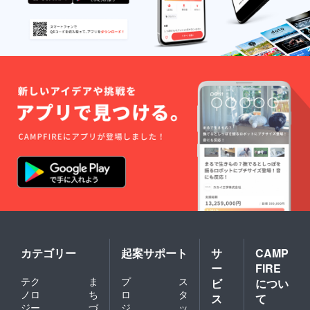
カテゴリー
起案サポート
サ
CAMP
ー
FIRE
テク
ま
プ
ス
ビ
につい
ノロ
ち
ロ
タ
ス
て
ジー
づ
ジ
ッ