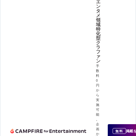
エ
ン
タ
メ
領
域
特
化
型
ク
ラ
フ
ァ
ン
手
数
料
0
円
か
ら
実
施
可
能
。
企
画
掲載
無料
か