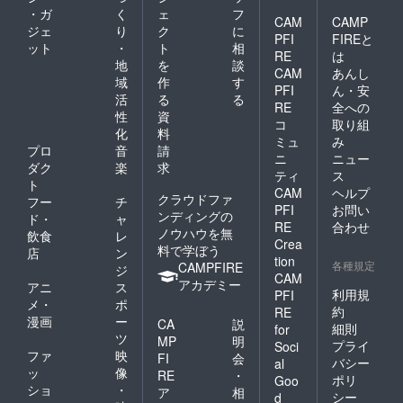
・ガ
く
ェ
フ
CAM
CAMP
ジェ
り
ク
に
PFI
FIREと
ット
・
ト
相
RE
は
地
を
談
CAM
あんし
域
作
す
PFI
ん・安
活
る
る
RE
全への
性
資
コ
取り組
化
料
ミュ
み
プロ
音
請
ニ
ニュー
ダク
楽
求
ティ
ス
ト
CAM
ヘルプ
クラウドファ
フー
チ
PFI
お問い
ンディングの
ド・
ャ
RE
合わせ
ノウハウを無
飲食
レ
Crea
料で学ぼう
店
ン
tion
各種規定
CAMPFIRE
ジ
CAM
アカデミー
アニ
ス
利用規
PFI
メ・
ポ
約
RE
漫画
ー
CA
説
細則
for
ツ
MP
明
プライ
Soci
ファ
映
FI
会
バシー
al
ッ
像
RE
・
ポリ
Goo
ショ
・
ア
相
シー
d