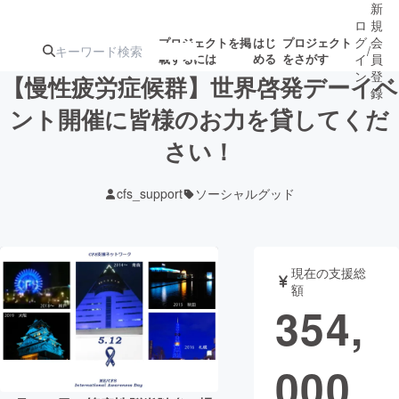
新
ロ
規
グ
会
プロジェクトを掲
はじ
プロジェクト
/
載するには
める
をさがす
イ
員
ン
登
【慢性疲労症候群】世界啓発デーイベ
録
ント開催に皆様のお力を貸してくだ
さい！
人気のプロ
注目のリ
注目の新着プロ
募集終了が近いプ
もうすぐ公開
ジェクト
ターン
ジェクト
ロジェクト
されます
cfs_support
ソーシャルグッド
アート・写真
音楽
現在の支援総
テクノロジー・ガジェット
ゲーム・サ
額
354,
映像・映画
書籍・雑誌
000
ビジネス・起業
チャレンジ