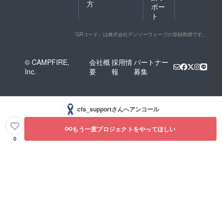
方
ポー
ト
「QRコード」は株式会社デンソーウェーブの登録商標です。
© CAMPFIRE,
会社概
採用情
パートナー
Inc.
要
報
募集
cfs_support
さんへアンコール
もう一度プロジェクトをやってほしい
0