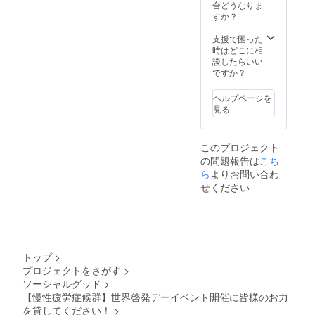
ド】 自
ンしま
合どうなりま
身も
した。
すか？
ME/CFS
に罹患
支援で困った
しなが
時はどこに相
らも芸
談したらいい
術大学
ですか？
に通う
近藤銀
ヘルプページを
河さん
見る
（＠
SpiralGi
nga ）
このプロジェクト
さんが
の問題報告は
こち
このプ
ロジェ
ら
よりお問い合わ
クトの
せください
ために
デザイ
ンしま
した。
トップ
>
プロジェクトをさがす
>
ソーシャルグッド
>
【慢性疲労症候群】世界啓発デーイベント開催に皆様のお力
を貸してください！
>