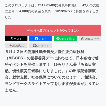
このプロジェクトは、
2019/05/09
に募集を開始し、
42
人の支援
により
354,000
円の資金を集め、
2019/07/27
に募集を終了しま
した
もう一度プロジェクトをやってほしい
ポスト
シェア
LINEで送る
URLコピー
埋め込み
QRコード
５月１２日の筋痛性脳脊髄炎／慢性疲労症候群
（ME/CFS）の世界啓発デーにあわせて、日本各地で啓
発イベントを開催します！ ゆらりさん著『ある日突
然、慢性疲労症候群になりました。』の出版記念講演
会、就労支援、社会保障についてのセミナー、相談会、
ランドマークのライトアップをしますが資金が足りてい
ません。