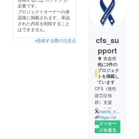
必要です。
プロジェクトオーナーの承
認後に掲載されます。承認
された内容を削除すること
はできません。
cfs_su
※投稿する際の注意点
pport
青森県
他に2件の
プロジェク
トを掲載し
ています
CFS（慢性
疲労症候
群）支援
ネットワー
mecfs_netjp
クは、医
https://cfs-sprt-net.jimdo.com
療、福祉等
メッセー
の専門家や
ジを送る
関係団体相