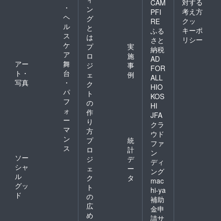
対する
CAM
・
ン
考え方
PFI
ヘ
グ
クッ
RE
ル
と
キーポ
ふる
ス
は
リシー
さと
ケ
プ
実
納税
ア
ロ
施
AD
アー
舞
ジ
事
FOR
ト・
台
ェ
例
ALL
写真
・
ク
HIO
パ
ト
KOS
フ
の
HI
ォ
作
JFA
ー
り
クラ
マ
方
ウド
ン
プ
統
ファ
ス
ロ
計
ン
ソー
ジ
デ
ディ
シャ
ェ
ー
ング
ル
ク
タ
mac
グッ
ト
hi-ya
ド
の
補助
広
金申
め
請サ