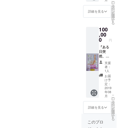
（車に
【啓発
の
した。
リ
貼るタ
ピン
タ
ー
イプ）1
バッ
ン
詳細を見る
を
個 ・コ
ジ】 サ
選
択
ミック
イズ：
す
る
エッセ
H
100
イ「あ
2.9cm ×
る日突
,00
W
然、慢
1.5cm
0
円
性疲労
材質：
症候群
『ある
真ちゅ
になり
日突
う、ラ
まし
然、慢
インス
た。」
性疲労
トーン
支援
（ゆら
症候群
色： 青
者：
り
になり
（慢性
1人
［著］
まし
疲労症
お届
／医学
た。』
候群：
け予
博士・
ダイ
ME/CFS
定：
倉恒弘
ジェス
2019
）、緑
年08
彦［監
ト版ミ
（化学
こ
月
修］）
ニ冊子
物質過
の
リ
１冊 〜
（16
敏症：
タ
ー
詳細〜
ｐ）100
MCS）
ン
詳細を見る
を
【啓発
冊
、紫
選
択
リボン
（線維
す
る
マグ
筋痛
このプロ
ネッ
症：