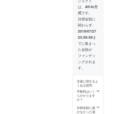
ジェクト
ト】 サ
FM）の
イズ：
3色から
は、
All-In方
H 10cm
おひと
式
です。
× W
つご選
20cm
択くだ
目標金額に
色： 青
さい。
関わらず、
（慢性
【啓発
疲労症
ポスト
2019/07/27
候群：
カー
23:59:59
ま
ME/CFS
ド】 自
）、緑
身も
でに集まっ
（化学
ME/CFS
た金額が
物質過
に罹患
敏症：
しなが
ファンディ
MCS）
らも芸
ングされま
、紫
術大学
（線維
に通う
す。
筋痛
近藤銀
症：
河さん
FM）の
（＠
支援に関するよ
3色から
SpiralGi
くある質問
おひと
nga ）
つご選
さんが
手数料はいく
択くだ
このプ
らかかります
さい
ロジェ
か？
【啓発
クトの
ポスト
ために
目標金額に届
カー
デザイ
かなかった場