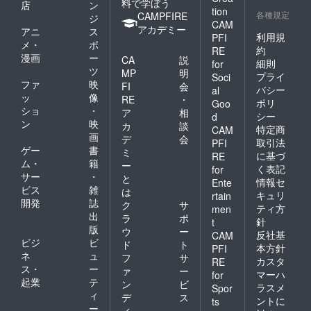
料で学ぼう
店
ン
tion
各種規定
CAMPFIRE
ジ
CAM
アカデミー
アニ
ス
利用規
PFI
メ・
ポ
約
RE
漫画
ー
CA
説
細則
for
ツ
MP
明
プライ
Soci
ファ
映
FI
会
バシー
al
ッ
像
RE
・
ポリ
Goo
ショ
・
ア
相
シー
d
ン
映
カ
談
特定商
CAM
画
デ
会
取引法
PFI
ゲー
書
ミ
に基づ
RE
ム・
籍
ー
く表記
for
サー
・
と
情報セ
Ente
ビス
雑
は
キュリ
rtain
開発
誌
ク
サ
ティ方
men
出
ラ
ポ
針
t
版
ウ
ー
反社基
CAM
ビジ
ビ
ド
ト
本方針
PFI
ネ
ュ
フ
サ
カスタ
RE
ス・
ー
ァ
ー
マーハ
for
起業
テ
ン
ビ
ラスメ
Spor
ィ
デ
ス
ントに
ts
ー
ィ