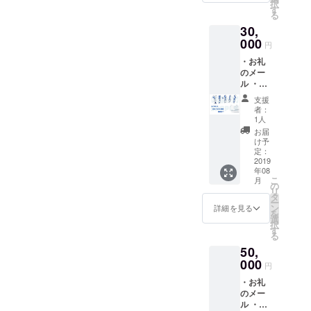
択
になり
術大学
す
る
まし
に通う
30,
た。」
近藤銀
（ゆら
000
河さん
円
り
（＠
・お礼
［著］
SpiralGi
のメー
／医学
nga ）
ル ・啓
博士・
さんが
発ポス
倉恒弘
このプ
支援
トカー
彦［監
ロジェ
者：
ド 2種
修］）
クトの
1人
類 各3
１冊
ために
お届
枚 ・コ
【啓発
デザイ
け予
ミック
ポスト
定：
ンしま
エッセ
2019
カード
した。
年08
イ「あ
につい
こ
月
る日突
て】 自
の
リ
然、慢
身も
タ
ー
性疲労
ME/CFS
ン
詳細を見る
を
症候群
に罹患
選
択
になり
しなが
す
る
まし
らも芸
50,
た。」
術大学
（ゆら
000
に通う
円
り
近藤銀
・お礼
［著］
河さん
のメー
／医学
（＠
ル ・啓
博士・
SpiralGi