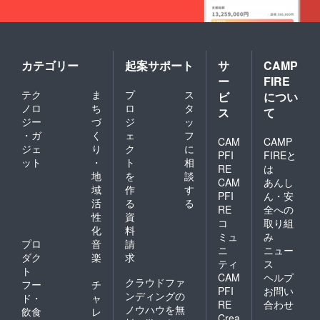
カテゴリー
起案サポート
サ
CAMP
ー
FIRE
テク
ま
プ
ス
ビ
につい
ノロ
ち
ロ
タ
ス
て
ジー
づ
ジ
ッ
・ガ
く
ェ
フ
CAM
CAMP
ジェ
り
ク
に
PFI
FIREと
ット
・
ト
相
RE
は
地
を
談
CAM
あんし
域
作
す
PFI
ん・安
活
る
る
RE
全への
性
資
コ
取り組
化
料
ミュ
み
プロ
音
請
ニ
ニュー
ダク
楽
求
ティ
ス
ト
CAM
ヘルプ
クラウドファ
フー
チ
PFI
お問い
ンディングの
ド・
ャ
RE
合わせ
ノウハウを無
飲食
レ
Crea