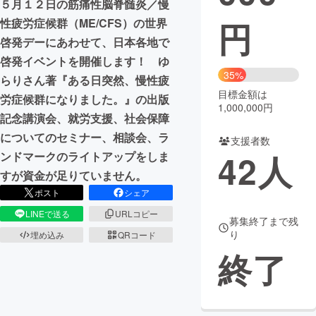
５月１２日の筋痛性脳脊髄炎／慢
円
性疲労症候群（ME/CFS）の世界
まちづくり・地域活性化
啓発デーにあわせて、日本各地で
啓発イベントを開催します！ ゆ
CAMPFIRE for Social Good
CAMPFIRE Creation
35%
らりさん著『ある日突然、慢性疲
CAMPFIREふるさと納税
machi-ya
コミュニティ
目標金額は
労症候群になりました。』の出版
1,000,000円
記念講演会、就労支援、社会保障
についてのセミナー、相談会、ラ
支援者数
42
人
ンドマークのライトアップをしま
すが資金が足りていません。
ポスト
シェア
LINEで送る
URLコピー
募集終了まで残
り
埋め込み
QRコード
終了