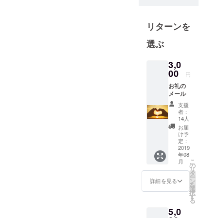
互の情報交
換と連携を
リターンを
図り、
CFS（慢性
選ぶ
疲労症候
群）患者の
3,0
生活の安定
00
円
と向上に寄
お礼の
与すること
メール
を目的とす
支援
者：
る非営利団
14人
体です。
お届
け予
定：
【ここ1年の
2019
年08
活動】
こ
月
の
・2019年4月
リ
タ
ー
衆議院議員
ン
詳細を見る
を
会館にて関
選
択
す
係省庁との
る
懇談会
5,0