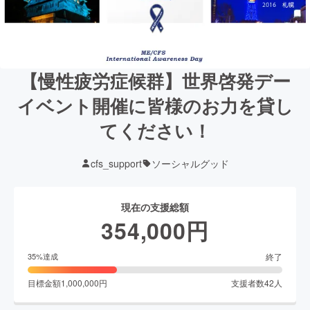
【慢性疲労症候群】世界啓発デー
イベント開催に皆様のお力を貸し
てください！
cfs_support
ソーシャルグッド
現在の支援総額
354,000
円
終了
35
%達成
目標金額
1,000,000
円
支援者数
42
人