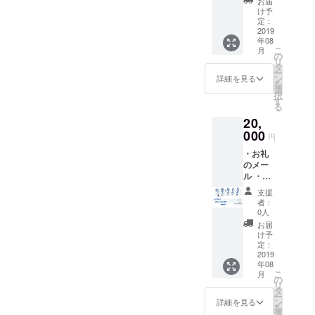
お届
ミック
け予
交流会
エッセ
定：
・2018年5月
イ「あ
2019
年08
る日突
ME/CFS世界
こ
月
然、慢
の
啓発デーイ
リ
性疲労
タ
ー
ベント（青
症候群
ン
詳細を見る
を
になり
選
森・弘前・
択
まし
す
浜松・神
る
た。」
20,
（ゆら
戸・福岡）
り
000
・2018年1月
円
［著］
静岡県医療
・お礼
／医学
のメー
博士・
講演会
ル ・啓
倉恒弘
「知ってい
発ポス
彦［監
支援
トカー
ますか？慢
修］
者：
ド 2種
【啓発
0人
性疲労症候
類 各2
ポスト
お届
群」
枚 ・コ
カード
け予
ミック
につい
定：
その他多数
エッセ
2019
て】 自
開催してい
年08
イ「あ
身も
こ
月
ます。
る日突
ME/CFS
の
リ
然、慢
に罹患
タ
ー
性疲労
しなが
ン
詳細を見る
を
症候群
らも芸
選