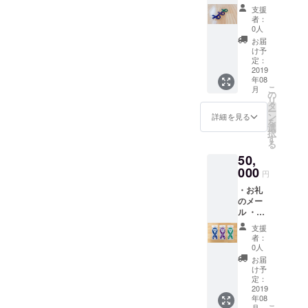
発ポス
倉恒弘
nga ）
支援
トカー
彦［監
さんが
者：
ド 2種
修］）
このプ
0人
類各3枚
１冊
ロジェ
お届
・啓発
【啓発
クトの
け予
ピン
ポスト
定：
ために
バッジ
2019
カード
デザイ
年08
1個 コ
につい
ンしま
こ
月
ミック
て】 自
の
した。
リ
エッセ
身も
タ
ー
イ「あ
ME/CFS
ン
詳細を見る
を
る日突
に罹患
選
択
然、慢
しなが
す
る
性疲労
らも芸
50,
症候群
術大学
になり
000
に通う
円
まし
近藤銀
・お礼
た。」
河さん
のメー
（ゆら
（＠
ル ・啓
り
SpiralGi
発ポス
［著］
nga ）
支援
トカー
／医学
さんが
者：
ド 2種
博士・
このプ
0人
類各3枚
倉恒弘
ロジェ
お届
・啓発
彦［監
クトの
け予
リボン
修］）
定：
ために
マグ
2019
１冊 〜
デザイ
年08
ネット
詳細〜
ンしま
こ
月