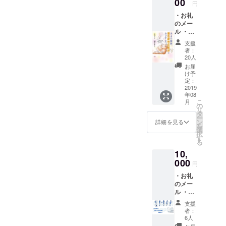
00
・2018年12
円
月 日本在宅
・お礼
のメー
看護学会学
ル ・コ
術集会 交流
ミック
支援
会 『慢性疲
エッセ
者：
イ「あ
20人
労症候群患
る日突
お届
者の在宅ケ
然、慢
け予
性疲労
アについ
定：
症候群
2019
て』
年08
になり
こ
月
・2018年10
まし
の
リ
た。」
月 東京交流
タ
ー
（ゆら
ン
詳細を見る
会
を
り
選
択
・2018年10
［著］
す
る
／医学
月 青森県立
10,
博士・
保健大学大
倉恒弘
000
円
彦［監
学祭にて 疾
・お礼
修］）
患啓発ブー
のメー
１冊
ス出展
ル ・啓
発ポス
・2018年9月
支援
トカー
者：
ME/CFS 宮
ド 2枚
6人
・コ
城勉強会・