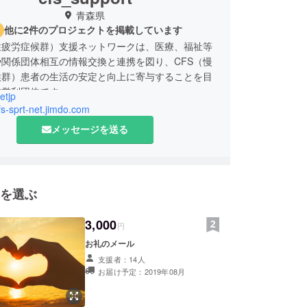
青森県
他に2件のプロジェクトを掲載しています
性疲労症候群）支援ネットワークは、医療、福祉等
関係団体相互の情報交換と連携を図り、CFS（慢
候群）患者の生活の安定と向上に寄与することを目
非営利団体です。
etjp
cfs-sprt-net.jimdo.com
の活動】
メッセージを送る
年4月 衆議院議員会館にて関係省庁との懇談会
年12月 日本在宅看護学会学術集会 交流会 『慢性疲労
者の在宅ケアについて』
10月 東京交流会
を選ぶ
年10月 青森県立保健大学大学祭にて 疾患啓発ブース
3,000
/CFS 宮城勉強会・交流会
円
年5月 ME/CFS世界啓発デーイベント（青森・弘前・
お礼のメール
戸・福岡）
支援者：14人
年1月 静岡県医療講演会 「知っていますか？慢性疲労
お届け予定：2019年08月
数開催しています。