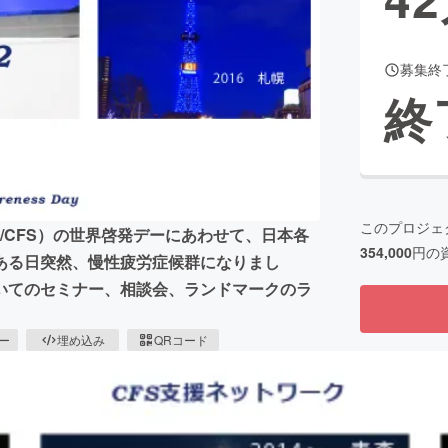
募集終
CAMPFIRE for Social Good
CAMPFIRE Creation
終
CAMPFIREふるさと納税
machi-ya
コミュニティ
このプロジェ
/CFS）の世界啓発デーにあわせて、日本各
354,000
円の
ある日突然、慢性疲労症候群になりまし
いてのセミナー、相談会、ランドマークのラ
ピー
埋め込み
QRコード