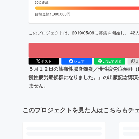
35
%達成
目標金額
1,000,000
円
このプロジェクトは、
2019/05/09
に募集を開始し、
42
ポスト
シェア
LINEで送る
U
５月１２日の筋痛性脳脊髄炎／慢性疲労症候群（
慢性疲労症候群になりました。』の出版記念講演
ません。
このプロジェクトを見た人はこちらもチ