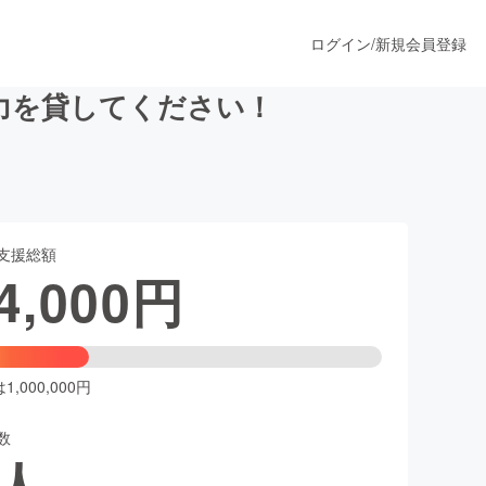
ログイン
/
新規会員登録
力を貸してください！
うすぐ公開されます
支援総額
プロダクト
4,000
円
ファッション
スポーツ
,000,000円
数
ア
ソーシャルグッド
人