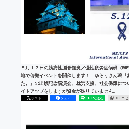
まちづくり・地域活性化
５月１２日の筋痛性脳脊髄炎／慢性疲労症候群（ME
地で啓発イベントを開催します！ ゆらりさん著『
た。』の出版記念講演会、就労支援、社会保障につ
イトアップをしますが資金が足りていません。
ポスト
シェア
LINEで送る
URLコ