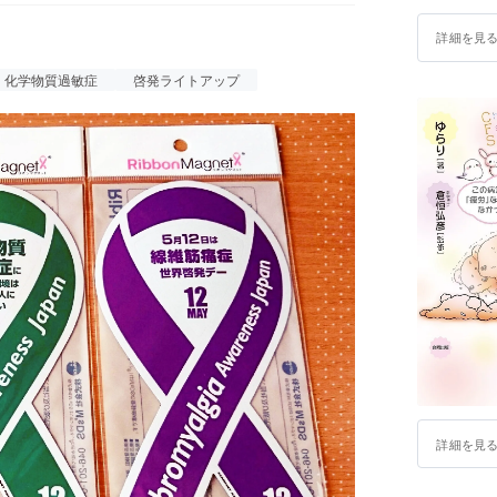
／慢性疲労症候群の新刊本】を届けよう！ゆ
詳細を見
本を、全国の保健所や関係機関に【ゆらりさ
 というクラウドファンディングも立ち上げ
化学物質過敏症
啓発ライトアップ
ちらもよろしくお願いします！
詳細を見