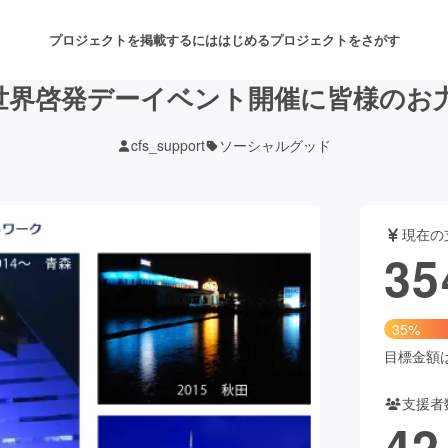
プロジェクトを掲載するには
はじめる
プロジェクトをさがす
世界啓発デーイベント開催に皆様のお
cfs_support
ソーシャルグッド
注目のリターン
注目の新着プロジェクト
募集終了が近いプロジェクト
も
現在の
音楽
舞台・パフォーマンス
35
ゲーム・サービス開発
フード・飲食店
35%
書籍・雑誌出版
アニメ・漫画
目標金額は1
支援者
チャレンジ
ビューティー・ヘルスケ
42