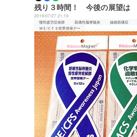
ターや保健所などの関係機関に【ゆらりさん著
残り３時間！ 今後の展望は
らりさんが２年かけて、命がけで執筆したこの
2019/07/27 21:19
ん著／慢性疲労症候群の新刊本】を届けよう！
慢性疲労症候群
筋痛性脳脊髄炎
線維筋痛症
ています。実施期間は８月１６日までです。こ
ＭＥ/ＣＦＳ世界啓発デー