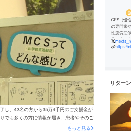
CFS（慢
の専門家や
性疲労症
的とする
mecfs_n
https://
【ここ1年
・2019
・2018
症候群患
・2018年
リターン
・2018
出展
・2018年9月 ME
・2018
し、42名の方から35万4千円のご支援金が
浜松・神
・2018
りでも多くの方に情報が届き、患者やそのご
症候群」
を願っております。全国の難病相談支援セン
もっと見る
その他多