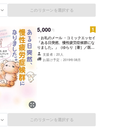
このリターンを選択する
る
5,000
円
・お礼のメール ・コミックエッセイ
「ある日突然、慢性疲労症候群にな
りました。」（ゆらり［著］／医学
博士・倉恒弘彦［監修］）１冊
支援者：20人
お届け予定：2019年08月
このリターンを選択する
る