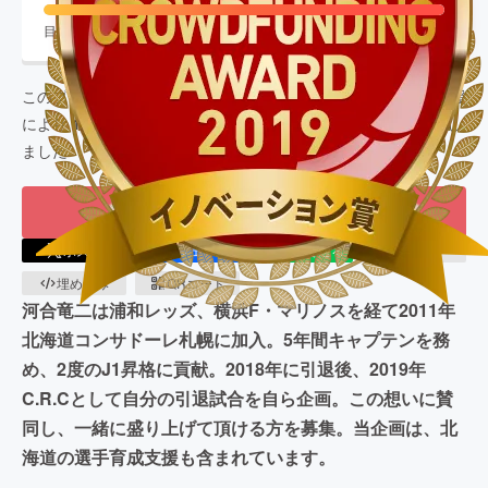
目標金額
2,000,000
円
支援者数
740
人
このプロジェクトは、
2019/06/03
に募集を開始し、
740
人の支援
により
14,134,500
円の資金を集め、
2019/07/31
に募集を終了し
ました
もう一度プロジェクトをやってほしい
ポスト
シェア
LINEで送る
URLコピー
埋め込み
QRコード
河合竜二は浦和レッズ、横浜F・マリノスを経て2011年
北海道コンサドーレ札幌に加入。5年間キャプテンを務
め、2度のJ1昇格に貢献。2018年に引退後、2019年
C.R.Cとして自分の引退試合を自ら企画。この想いに賛
同し、一緒に盛り上げて頂ける方を募集。当企画は、北
海道の選手育成支援も含まれています。