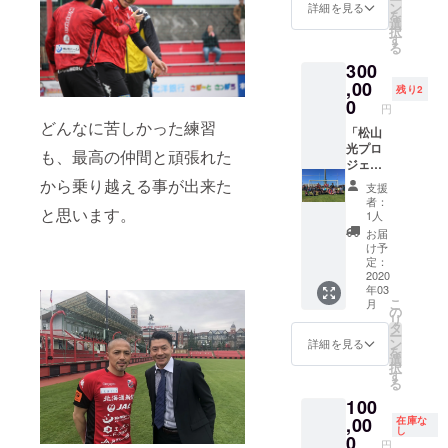
いね。
入りレ
ン
メント
詳細を見る
『©199
を
※ユニ
プリカ
選
にご希
6
択
フォー
ユニ
す
望のサ
CONSA
る
ムのサ
フォー
イズを
DOLE』
300
イズ指
ム ス
ご記入
の位置
定は出
イート
,00
の上、
残り2
が変わ
来ませ
シート
0
お申し
る場合
円
ん。
は、と
込みく
がござ
どんなに苦しかった練習
ても豪
「松山
ださ
いま
華なギ
光プロ
い。 ※
も、最高の仲間と頑張れた
す。あ
フトで
ジェク
ユニ
らかじ
す！
ト」河
から乗り越える事が出来た
フォー
めご了
支援
ビュッ
合竜二
ムは引
者：
承くだ
フェに
サッ
と思います。
退試合
1人
さい。
飲み放
カー教
までの
お届
題付
室 ※北
発送が
け予
き。 試
海道内
定：
できま
合後、
限定 北
2020
せん。
年03
私も直
海道内
ご了承
こ
月
接この
ならど
の
くださ
リ
シート
こで
タ
い。 8
ー
をお買
も、河
ン
月10日
詳細を見る
を
い求め
合竜二
選
河合竜
択
頂いた
が直接
す
二引退
る
お客様
指導さ
試合ユ
100
のもと
せて頂
ニ
へご挨
くサッ
,00
在庫な
フォー
し
拶に伺
カー教
0
ムパー
円