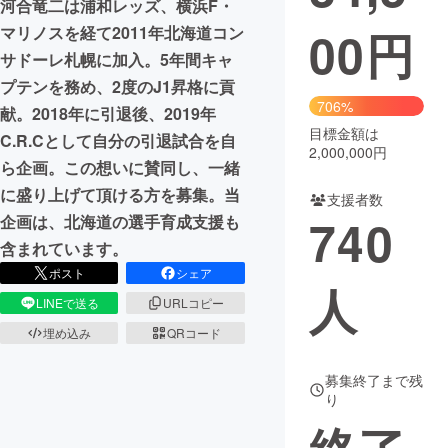
河合竜二は浦和レッズ、横浜F・
00
円
マリノスを経て2011年北海道コン
まちづくり・地域活性化
サドーレ札幌に加入。5年間キャ
プテンを務め、2度のJ1昇格に貢
CAMPFIRE for Social Good
CAMPFIRE Creation
706%
献。2018年に引退後、2019年
CAMPFIREふるさと納税
machi-ya
コミュニティ
目標金額は
C.R.Cとして自分の引退試合を自
2,000,000円
ら企画。この想いに賛同し、一緒
に盛り上げて頂ける方を募集。当
支援者数
740
企画は、北海道の選手育成支援も
含まれています。
ポスト
シェア
人
LINEで送る
URLコピー
埋め込み
QRコード
募集終了まで残
り