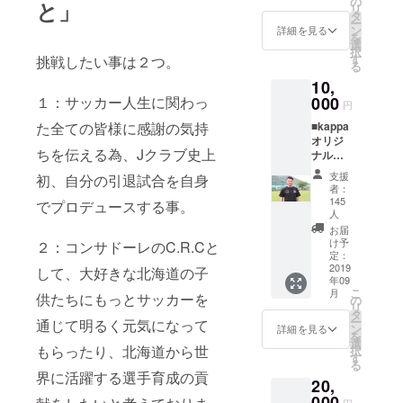
の
と」
リ
ント」
タ
ー
の欄
ン
詳細を見る
を
か、
選
択
CAMPF
す
挑戦したい事は２つ。
る
IREの
10,
メッ
000
１：サッカー人生に関わっ
セージ
円
機能に
■kappa
た全ての皆様に感謝の気持
てご希
オリジ
望の選
ちを伝える為、Jクラブ史上
ナル河
手をご
合竜二
指定く
支援
初、自分の引退試合を自身
引退試
ださ
者：
合記念T
い。コ
145
でプロデュースする事。
シャツ
人
メント
この引
欄にご
お届
退試合
け予
希望選
２：コンサドーレのC.R.Cと
の記念
定：
手のお
2019
で作成
して、大好きな北海道の子
名前が
年09
するオ
未記入
こ
月
供たちにもっとサッカーを
リジナ
の
の場合
リ
ルTシャ
タ
はクラ
ー
通じて明るく元気になって
ツで
ン
詳細を見る
ブ側で
を
す。 デ
選
選定 さ
もらったり、北海道から世
択
ザイン
す
せて頂
る
も私が
きま
界に活躍する選手育成の貢
20,
何度も
す。
000
打ち合
円