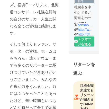
部門
ズ、横浜F・マリノス、北海
札幌市を中
道コンサドーレ札幌在籍時
心とする北
海道をホー
の自分のサッカー人生に関
ムタウンと
consaofficial
わる全ての皆様に感謝しま
する、Jリー
http://www.consadole-sapporo.jp
す。
グに加盟す
http://chsc.jp/
メッセー
るプロサッ
そして何よりもファン、サ
ジを送る
カークラ
ブ。チーム
ポーターの皆様。ホームは
名の
もちろん、遠くアウェーま
「consadole
リターンを
でも多くのサポーターに駆
（コンサ
ドーレ）」
けつけていただきありがと
選ぶ
は、一般公
うございました。みんなの
募によって
目標金額
声援が力をくれました。時
決定され
未達でも
た。コンサ
にはぶつかったこともあっ
リターン
ドーレの意
が届きま
たけど、辛い時期もいつも
味は道民を
す
(All-in
どんな時だって全力で応援
方式)
意味する