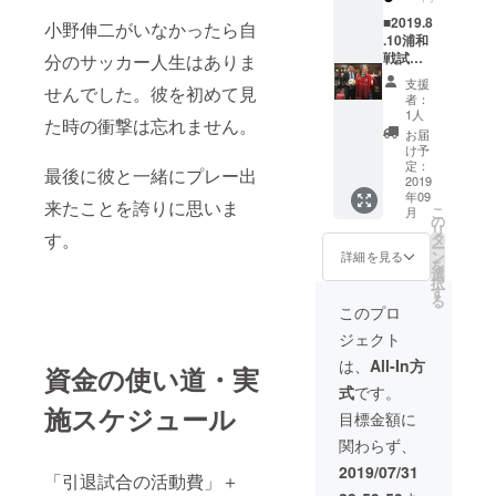
いま
室を開
トナー
す。 ※
催しま
■2019.8
石屋製
小野伸二がいなかったら自
ユニ
す。お
.10浦和
菓株式
フォー
子様の
戦試合
分のサッカー人生はありま
会社 株
ムのサ
人数や
球＋
式会社
支援
せんでした。彼を初めて見
イズ指
時間な
2019年
アイン
者：
定は出
どはぜ
所属
ホール
1人
た時の衝撃は忘れません。
来ませ
ひ、打
北海道
ディン
お届
ん。
ち合わ
コンサ
グス ダ
け予
せをさ
ドーレ
定：
イアモ
最後に彼と一緒にプレー出
せてく
札幌全
2019
ンド
年09
ださ
選手の
ヘッド
来たことを誇りに思いま
こ
月
い。プ
サイン
の
株式会
リ
ロサッ
入りレ
す。
タ
社
ー
カー生
プリカ
ン
SOPH.c
詳細を見る
を
活22年
ユニ
選
o.,ltd.
択
間の経
フォー
す
トーホ
る
験を北
ム 私
ウリ
このプロ
海道内
の“古
ゾート
ジェクト
にお届
巣”浦和
株式会
けしま
との一
社 一般
は、
All-In方
資金の使い道・実
す！ ※
戦の公
財団法
式
です。
備考欄
式試合
人
施スケジュール
に、
球、そ
BOATR
目標金額に
サッ
して全
ACE振
関わらず、
カー教
選手の
興会 株
室を開
サイン
式会社
2019/07/31
「引退試合の活動費」＋
催する
入りユ
こがね