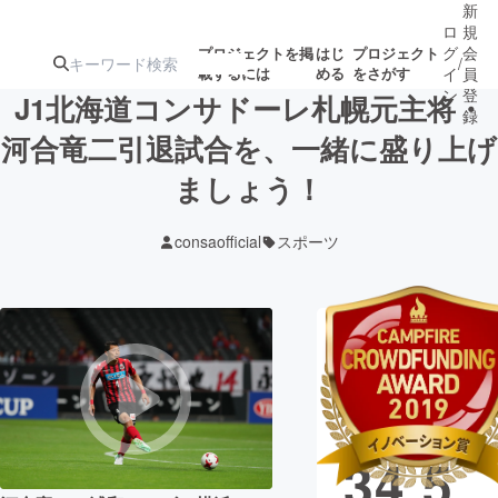
新
ロ
規
グ
会
プロジェクトを掲
はじ
プロジェクト
/
載するには
める
をさがす
イ
員
ン
登
J1北海道コンサドーレ札幌元主将・
録
河合竜二引退試合を、一緒に盛り上げ
ましょう！
人気のプロ
注目のリ
注目の新着プロ
募集終了が近いプ
もうすぐ公開
ジェクト
ターン
ジェクト
ロジェクト
されます
consaofficial
スポーツ
アート・写真
音楽
現在の支援総
テクノロジー・ガジェット
ゲーム・サ
額
14,1
映像・映画
書籍・雑誌
34,5
ビジネス・起業
チャレンジ