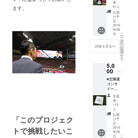
＋お礼
者：
のメー
51人
ます。
ル 河合
お届
竜二か
け予
ら感謝
定：
の気持
2019
年08
ちを込
こ
月
めたサ
の
リ
イン
タ
ー
と、
ン
詳細を見る
を
メール
選
択
をお送
す
る
りさせ
5,0
て頂き
ます。
00
円
■北海道
コンサ
ドーレ
札幌の
支援
お好き
者：
な選手
115
の直筆
人
サイン
お届
「このプロジェク
色紙 ※
け予
支援画
定：
2019
面にあ
トで挑戦したいこ
年09
る「応
こ
月
援コメ