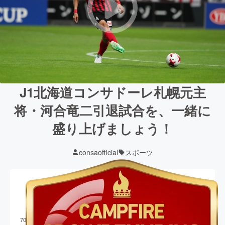
J1北海道コンサドーレ札幌元主
将・河合竜二引退試合を、一緒に
盛り上げましょう！
consaofficial
スポーツ
現在の支援総額
14,134,500
円
終了
706
%達成