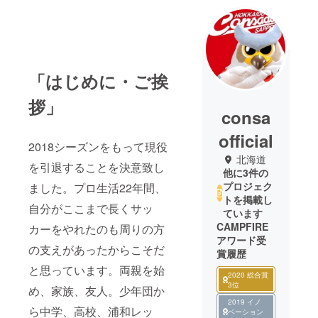
「はじめに・ご挨
拶」
consa
official
2018シーズンをもって現役
北海道
を引退することを決意致し
他に3件の
プロジェク
ました。プロ生活22年間、
トを掲載し
自分がここまで長くサッ
ています
CAMPFIRE
カーをやれたのも周りの方
アワード受
の支えがあったからこそだ
賞履歴
と思っています。両親を始
2020 総合賞
3位
め、家族、友人。少年団か
2019 イノ
ら中学、高校、浦和レッ
ベーション