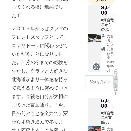
「道産子
してくれる姿は最高でし
3,0
00
（読:どさん
円
た！
こ）」の逆
■河合竜
二から
さ読みと、
２０１９年からはクラブの
のお礼
ラテン語の
メール
フロントスタッフとして、
支援
響きを持つ
河合竜
者：
二か
「-ole（オー
24人
コンサドーレに関わらせて
ら、感
お届
レ）」の2つ
謝の想
いただくことになりまし
け予
を組み合わ
いを込
定：
た。自分の今までの経験を
めた
2019
せたものが
年08
メール
こ
生かし、クラブと大好きな
「コンサ
月
をお送
の
リ
りさせ
ドーレ」で
タ
北海道がより一体感を持っ
ー
て頂き
ン
詳細を見る
す。
を
ます。
選
て戦えるように努めていき
択
す
る
ます。今後も自分が大切に
5,0
してきた言葉通り、『今、
00
円
目の前のことを全力で』変
■河合竜
二の直
わらず突き進んで参りま
筆サイ
ン色紙
支援
す！応援よろしくお願いし