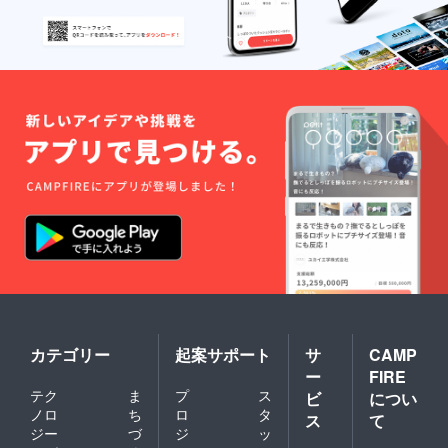
カテゴリー
起案サポート
サ
CAMP
ー
FIRE
テク
ま
プ
ス
ビ
につい
ノロ
ち
ロ
タ
ス
て
ジー
づ
ジ
ッ