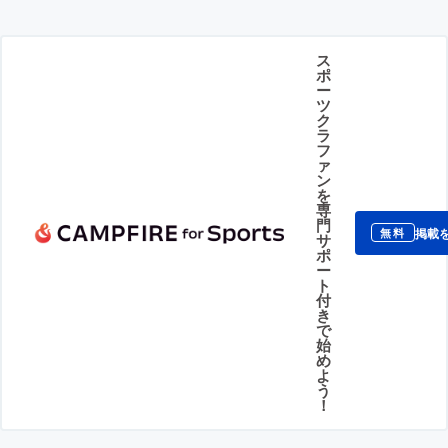
ス
ポ
ー
ツ
ク
ラ
フ
ァ
ン
を
専
門
掲載
無料
サ
ポ
ー
ト
付
き
で
始
め
よ
う
！