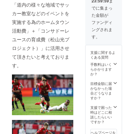
23:59:59
ま
地域を
ニ
株式会
「道内の様々な地域でサッ
ご記入
フォー
社あい
でに集まっ
くださ
ムを提
プラン
カー教室などのイベントを
た金額が
い。
供致し
株式会
ます。
実施する為のホームタウン
社
ファンディ
これは
ティー
ングされま
「世界
活動費」＋「コンサドーレ
バイ
でたっ
ティー
す。
ユースの育成費（松山光プ
た１つ
ホール
だけの
ディン
ロジェクト）」に活用させ
ギフ
グス 敬
支援に関するよ
ト」に
称略
て頂きたいと考えておりま
くある質問
なりま
す。 ※
手数料はいく
す。
ユニ
らかかります
フォー
か？
ムのサ
イズ指
目標金額に届
定は出
かなかった場
来ませ
合どうなりま
ん。
すか？
支援で困った
時はどこに相
談したらいい
ですか？
ヘルプページを