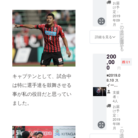
ム ※北
くなり
お届
をご記
海道コ
ます。
け予
入の
ンサ
定：
※ユニ
上、お
ドーレ
2019
フォー
申し込
年09
札幌所
ムは、
みくだ
こ
月
属全選
の
パン
さい。
リ
手サイ
タ
ツ、
※Tシャ
ー
ン入り
ン
ソック
詳細を見る
ツは引
を
ユニ
選
スは含
退試合
択
フォー
す
まれ
までの
る
ム 私が
ず、
発送が
200
選手全
トップ
できま
員に直
,00
スのみ
残り1
せん。
接サイ
0
です。
ご了承
円
ンを書
※S～２
くださ
いても
■2019.0
キャプテンとして、試合中
XOまで
い。 ※
らいま
8.10 ス
ご用意
河合竜
は特に選手達を鼓舞させる
す！こ
イート
ができ
二が着
れを着
シート
ます。
用して
支援
事が私の役目だと思ってい
て、ぜ
２席＋
サイズ
者：
いるT
ひ北海
2019年
は画像
4人
ました。
シャツ
道コン
北海道
のユニ
お届
サイズ
サドー
コンサ
フォー
け予
は、Lに
レ札幌
ドーレ
定：
ム欄に
なりま
の試合
札幌所
2019
記載さ
す。 ※
年08
に応援
属 全
れてお
クレ
こ
月
に来て
選手の
の
りま
ジット
リ
くださ
サイン
タ
す。コ
表記
ー