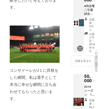
献をしたいと考えておりま
わせを
■河合竜
す。
繰り返
二引退
して完
試合ユ
成しま
ニ
したの
支援
フォー
で、と
者：
ム 直筆
ても想
315
サイン
人
いが込
入り 引
もったT
お届
退試合
け予
シャツ
で着用
定：
です。
2019
するた
※S～
年10
めに作
XXXLま
こ
月
成する
の
でご用
リ
ユニ
タ
意がで
ー
フォー
ン
詳細を見る
きま
を
ムで
選
す。サ
択
す。こ
す
イズは
コンサドーレがJ１に昇格を
る
のユニ
画像のT
50,
フォー
した瞬間。私は選手として
シャツ
000
ムを着
欄に記
円
て、引
本当に幸せな瞬間に立ち会
載され
2019
退試合
ており
シーズ
わせてもらったと思いま
に出場
ます。
ン 1st
すると
コメン
す。
レプリ
考える
トにご
支援
カユニ
だけで
者：
希望の
フォー
胸が熱
84人
サイズ