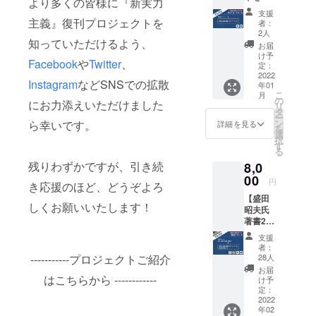
より多くの皆様に『新実力
ラスト
著作権保有
支援
で！】
主義』復刊プロジェクトを
者：
者の立場が
ポスト
2人
知っていただけるよう、
カード
わかる者と
お届
コース
け予
して、同じ
Facebook
や
Twitter
、
★ お礼
定：
悩みを持つ
のメー
2022
Instagram
などSNSでの拡散
年01
ル（1
方々の声を
こ
月
通）
の
にお力添えいただけました
聞きながら
リ
★「新
タ
ー
実力主
「この本を
ン
ら幸いです。
詳細を見る
を
義」語
選
もう一度世
択
録ポス
す
る
に出した
トカー
残りわずかですが、引き続
8,0
ド（1
い！」とい
枚）
00
円
う想いに応
き応援のほど、どうぞよろ
■『新実
【盛田
え、求めて
力主
しくお願いいたします！
昭夫氏
義』の
いる人の元
著書2冊
中に書
に届ける。
セッ
かれた
支援
ト！】
印象的
何気なく手
者：
読み比
な文章
-----------プロジェクトご紹介
28人
にとった本
べコー
をピッ
お届
が、その人
ス ★ お
はこちらから ------------
クアッ
け予
礼の
プし、
定：
の人生を変
メール
2022
今回の
える本にな
年02
（1通）
ために