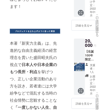
ス ★お
『新実
プし、
け予
大きめ
礼の
力主
定：
ます！
今回の
のB6サ
メール
2022
義』復
ために
イズ
年01
（1通）
刊初版
クリエ
（128m
こ
月
★「新
本にお
の
イター
m×182
リ
実力主
名前掲
タ
さんか
mm）
ー
義」語
載（希
ン
らご提
詳細を見る
。 ■
を
録ポス
望者の
選
供いた
盛田昭
択
トカー
み） ★
す
だいた
夫氏の
る
ド（6枚
紙に
イラス
著書
20,
セッ
「謹
ト5種類
『学歴
本著『新実力主義』は、先
ト）
000
呈」と
＋盛田
無用
円
★『新
してお
昭夫氏
論』と
進的な自由主義経済の経営
【生誕
実力主
名前を
の写真1
今回復
100年
義』復
記載
理念を貫いた盛田昭夫氏の
種類の
刊する
限定
刊初版
■『新実
ポスト
『新実
品！】
本（1
視点で
日本人や日本企業の
力主
カード
力主
支援
盛田昭
冊）
義』の
セット
者：
義』を
もつ長所・利点
を挙げつ
夫塾＋
★『新
中に書
1人
付き。
セット
盛田味
実力主
かれた
通常の
お届
でお届
つ、正しい企業活動のあり
の館 特
義』復
印象的
け予
ポスト
けしま
別コー
刊初版
定：
な文章
カード
す。 補
方を説き、
若者達には大学
ス ★ お
2022
本にお
をピッ
（100×
完し
年01
礼の
名前掲
クアッ
148mm
紛争などで混乱する当時の
あって
こ
月
メール
載（希
の
プし、
）より
いる内
リ
（1通）
望者の
タ
社会情勢に悲観することな
今回の
大きめ
容なの
ー
★ 「新
み） ★
ン
ために
詳細を見る
のB6サ
で、ま
を
実力主
く
「一度しかない人生、自
盛田昭
選
クリエ
イズ
だ読ん
択