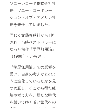
場合は
にご記
旬を予
・掲載
ソニーレコード株式会社社
事項】
備考欄
「記載
入くだ
定して
用のお
・五反
にご記
不要」
さい。
おりま
長、ソニー・コーポレー
名前を
田駅ま
入くだ
とお書
不要な
す。
備考欄
での交
さい。
きくだ
ション・オブ・アメリカ社
場合は
にご記
通費は
不要な
さい。
「記載
入くだ
各自ご
場合は
・ツ
長を兼任していました。
不要」
さい。
負担く
「記載
アーで
とお書
不要な
ださ
不要」
はあり
きくだ
場合は
い。 ・
同じく文藝春秋社から刊行
とお書
ませ
さい。
「記載
掲載用
きくだ
ん。行
・ノベ
不要」
のお名
され、当時ベストセラーに
さい。
きたい
ルティ
とお書
前を備
【発
日に事
グッズ
なった前作『学歴無用論』
きくだ
考欄に
送時
前予約
につい
さい。
ご記入
期】 本
を入れ
て、詳
（1966年）から3年。
【発送
くださ
一式の
てから
細は
時期】
い。不
発送は
ご来館
「メッ
本一式
要な場
2022年
くださ
『学歴無用論』での反響を
セー
の発送
合は
1月下旬
い。 ・
ジ」に
は2022
「記載
を予定
受け、自身の考えがどのよ
2022年
てお問
年1月初
不要」
してい
12月末
い合わ
旬を予
とお書
うに進化していったかを見
ます。
までの1
せくだ
定して
きくだ
回限り
さい。
いま
つめ直し、そこから得た経
さい。
有効の
【発送
す。
・ヒス
特別チ
時期】
験や考え方を、新たな時代
トリー
ケット
本およ
ツアー
となり
を築いてゆく若い世代への
びグッ
につい
ます。
ズ一式
て、詳