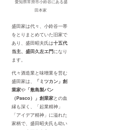
愛知県常滑市小鈴谷にある盛
田本家
盛田家は代々、小鈴谷一帯
をとりまとめていた旧家で
あり、盛田昭夫氏は
十五代
当主、盛田久左エ門
になり
ます。
代々酒造業と味噌業を営む
盛田家は、
「ミツカン」創
業家
や
「敷島製パン
（Pasco）」創業家
との血
縁も深く、「起業精神」
「アイデア精神」に溢れた
家柄で、盛田昭夫氏も幼い