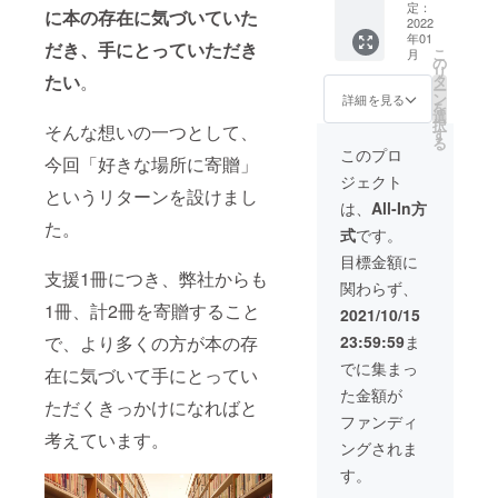
ム】の
ご来館
要な場
コース
義』の
定：
いたご
ポスト
に
本の存在に気づいていた
【注意
原智美
交換券
くださ
合は
★お礼
2022
中に書
支援は
カード
事項】
が同行
（苦手
い。
年01
「記載
のメー
かれた
制作の
だき、手にとっていただき
セット
・掲載
いたし
こ
な方は
月
・2022
不要」
ル（1
印象的
の
ため大
付き。
用のお
ます）
リ
ドリン
年12月
とお書
通）
たい
。
な文章
タ
切に使
■ ソ
名前を
開催
ー
ク類に
末まで
きくだ
★「新
をピッ
ン
わせて
詳細を見る
ニー株
備考欄
日：
を
変更
の1回限
さい。
実力主
クアッ
選
いただ
式会社
にご記
2021/11
択
可）の
り有効
そんな想いの一つとして、
・寄贈
義」語
プし、
す
きま
創業者
入くだ
/14（日
る
ついた
の特別
者の御
録ポス
今回の
す。
このプロ
の一人
さい。
）予
今回「好きな場所に寄贈」
特別チ
チケッ
名前を
トカー
ために
■『新実
盛田昭
不要な
定。 場
ケット
ジェクト
トとな
備考欄
ド（6枚
クリエ
力主
夫氏ゆ
場合は
というリターンを設けまし
所：
になり
りま
にご記
セッ
イター
義』の
は、
All-In方
かりの
「記載
10:00
ます。
す。
入くだ
ト）
さんか
中に書
た。
場所で
不要」
名鉄
＜「盛
式
です。
【発送
さい。
★『新
らご提
かれた
ある東
とお書
「常滑
田昭夫
時期】
不要な
実力主
供いた
印象的
目標金額に
京都品
きくだ
駅」集
塾」プ
チケッ
場合は
義』復
だいた
支援1冊につき、弊社からも
な文章
川区周
さい。
合、
レミア
関わらず、
トの発
「記載
刊初版
イラス
をピッ
辺や、
【発送
16:00
ムセッ
送は
1冊、計2冊を寄贈すること
不要」
本（1
ト5種類
クアッ
2021/10/15
ソニー
時期】
名鉄
ト＞ ■
2021年
とお書
冊）
＋盛田
プし、
の歴史
本一式
「常滑
盛田昭
で、より多くの方が本の存
23:59:59
ま
11月下
きくだ
★『新
昭夫氏
今回の
がたど
の発送
駅」解
夫 生誕
旬、本
さい。
実力主
の写真1
ために
でに集まっ
れる展
は2022
在に気づいて手にとってい
散 予
100年記
一式の
・ポス
義』復
種類の
クリエ
示を特
年1月初
定。 詳
念 マグ
た金額が
発送は
トカー
刊初版
ポスト
イター
別解説
ただくきっかけになればと
旬を予
細は
ネット
2022年
ドはお
本にお
カード
さんか
ファンディ
付き
定して
追って
（3個
1月下旬
届けか
名前掲
セット
考えています。
らご提
で、人
いま
ご連絡
セッ
ングされま
を予定
寄贈か
載（希
付き。
供いた
数限定
す。
いたし
ト） ■
してお
選べま
望者の
通常の
だいた
す。
にてご
ます。
盛田昭
りま
す。備
み） ★
ポスト
イラス
案内さ
※ 日付