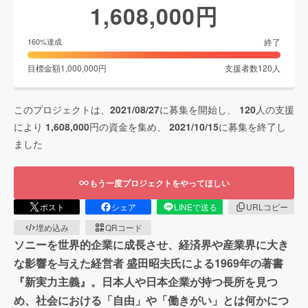
1,608,000
円
終了
160
%達成
目標金額
1,000,000
円
支援者数
120
人
このプロジェクトは、
2021/08/27
に募集を開始し、
120
人の支援
により
1,608,000
円の資金を集め、
2021/10/15
に募集を終了し
ました
もう一度プロジェクトをやってほしい
ポスト
シェア
LINEで送る
URLコピー
埋め込み
QRコード
ソニーを世界的企業に成長させ、経済界や産業界に大き
な影響を与えた経営者 盛田昭夫氏による1969年の著書
『新実力主義』。日本人や日本企業が持つ長所を見つ
め、社会における「自由」や「働きがい」とは何かにつ