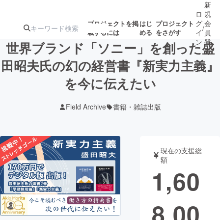
新
ロ
規
グ
会
プロジェクトを掲
はじ
プロジェクト
/
載するには
める
をさがす
イ
員
ン
登
世界ブランド「ソニー」を創った盛
録
田昭夫氏の幻の経営書『新実力主義』
を今に伝えたい
人気のプロ
注目のリ
注目の新着プロ
募集終了が近いプ
もうすぐ公開
ジェクト
ターン
ジェクト
ロジェクト
されます
Field Archive
書籍・雑誌出版
アート・写真
音楽
現在の支援総
テクノロジー・ガジェット
ゲーム・サ
額
1,60
映像・映画
書籍・雑誌
8,00
ビジネス・起業
チャレンジ