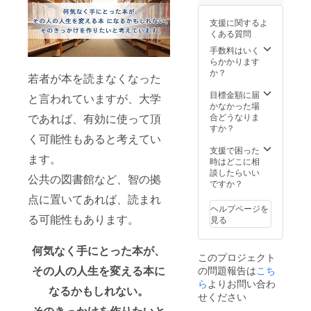
夫塾 て
す。
考欄に
ソニー
カード
ト5種類
せてい
が変更
ぬぐい
お書き
のノベ
（100×
＋盛田
ただき
になっ
支援に関するよ
（1枚）
くださ
ルティ
148mm
昭夫氏
ます。
た際で
くある質問
■ 盛田
い。
グッズ
）より
の写真1
（ソ
も、日
昭夫塾
【発送
（1式）
大きめ
手数料はいく
種類の
ニーの
曜開催
クリア
時期】
■『新実
のB6サ
らかかります
ポスト
技術者
を予定
ファイ
本の寄
力主
イズ
か？
カード
であっ
若者が本を読まなくなった
してお
ル（2種
贈活動
義』の
（128m
セット
た木原
りま
A4・A5
は2022
中に書
m×182
目標金額に届
付き。
信敏の
と言われていますが、大学
す。 内
サイ
年2月以
かれた
mm）
かなかった場
■ 特に
娘であ
容：常
ズ） ＜
降から
印象的
。 [
合どうなりま
であれば、有効に使って頂
感謝を
り、ク
滑駅か
「盛田
スター
な文章
クリエ
すか？
込めた
ラウド
ら盛田
味の
トいた
をピッ
く可能性もあると考えてい
イター ]
お礼の
ファン
昭夫塾
館」プ
しま
クアッ
芦刈将
支援で困った
メール
ディン
までの
レミア
ます。
す。 随
プし、
／イワ
時はどこに相
を差し
グの立
往復交
ムセッ
時レ
今回の
タニユ
談したらいい
上げま
案者 木
通費、
公共の図書館など、智の拠
ト＞ ■
ポート
ために
ウスケ
ですか？
す。 ■
原智美
「盛田
盛田昭
もして
クリエ
／さか
復刊す
が同行
点に置いてあれば、読まれ
昭夫
夫 生誕
いきま
イター
がわ成
る『新
いたし
ヘルプページを
塾」入
100年記
すの
さんか
美／榊
実力主
る可能性もあります。
ます）
見る
場券、
念 枡
で、お
らご提
原ます
義』の
開催
「盛田
（1個）
楽しみ
供いた
み／鴻
巻末
日：
味の
■ 盛田
に。
だいた
何気なく手にとった本が、
奈緒
ページ
2022年
館」昼
このプロジェクト
昭夫 生
イラス
敬称略
にて
2月15日
食券、
誕100年
その人の人生を変える本に
の問題報告は
こち
ト5種類
【注意
「クラ
（火）
ソフト
記念 純
＋盛田
ら
よりお問い合わ
事項】
ウド
予定。
クリー
なるかもしれない。
米吟醸
昭夫氏
・こち
ファン
せください
場所：
ム（苦
酒
の写真1
らの
ディン
10:00「
そのきっかけを作りたいと
手な方