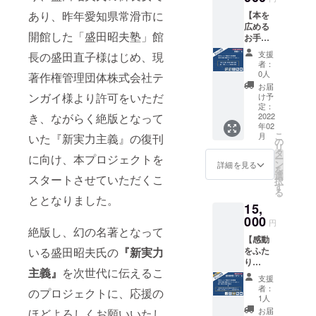
早くお
ために
リエイ
あり、昨年愛知県常滑市に
【本を
届
クリエ
ター ]
広める
け！】
イター
芦刈将
開館した「盛田昭夫塾」館
お手伝
『新実
さんか
／イワ
い！】
力主
らご提
タニユ
支援
長の盛田直子様はじめ、現
寄贈
義』復
供いた
ウスケ
者：
コース
刊初版
だいた
0人
著作権管理団体株式会社テ
／さか
★ お礼
本（1
図案を
がわ成
お届
のメー
冊） ★
ンガイ様より許可をいただ
あわせ
け予
美／榊
ル（1
『新実
定：
たポス
原ます
き、ながらく絶版となって
通） ★
2022
力主
トカー
み／鴻
年02
「新実
義』復
ドをラ
奈緒
こ
月
いた『新実力主義』の復刊
力主
刊初版
の
ンダム
敬称略
リ
義」語
本にお
タ
で1枚
【注
に向け、本プロジェクトを
ー
録ポス
名前掲
ン
と、盛
詳細を見る
意事
を
トカー
載（希
選
田昭夫
項】 ・
スタートさせていただくこ
択
ド（6枚
望者の
す
氏の写
このリ
る
セッ
み）
ととなりました。
真1枚の
ターン
15,
ト） ★
計2枚を
には復
『新実
000
■『新実
お届け
刊本が
円
力主
絶版し、幻の名著となって
力主
しま
含まれ
【感動
義』復
義』の
す。 通
ませ
いる盛田昭夫氏の
『新実力
をふた
刊初版
中に書
常のポ
ん。
り
本（1
かれた
スト
主義』
を次世代に伝えるこ
で！】
冊）を
印象的
カード
支援
盛田昭
希望の
な文章
（100×
者：
のプロジェクトに、応援の
夫塾ペ
場所に
をピッ
1人
148mm
アコー
寄贈 ★
クアッ
）より
お届
ほどよろしくお願いいたし