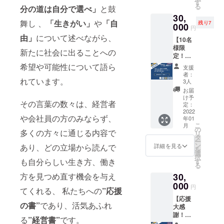
義」語
夫塾 お
す
イター
（128m
だこと
る
分の道は自分で選べ」
と鼓
録ポス
みやげ
さんか
m×182
がない
30,
トカー
引換券
らご提
mm）
方はこ
舞し 、
「生きがい」
や
「自
残り7
ド（6枚
000
付 特別
供いた
。 [
円
の機会
セッ
チケッ
だいた
クリエ
由」
について述べながら、
に是非
【10名
ト） ★
ト（2名
イラス
イター ]
お読み
様限
『新実
様分）
ト5種類
新たに社会に出ることへの
芦刈将
くださ
定！】
力主
■『新実
＋盛田
／イワ
い。
盛田昭
義』復
希望や可能性について語ら
力主
昭夫氏
タニユ
支援
【発送
夫塾＋
刊初版
義』の
の写真1
者：
ウスケ
時期】
盛田味
れています。
本（1
中に書
3人
種類の
／さか
本一式
の館 特
冊） ★
かれた
ポスト
お届
がわ成
の発送
別（プ
『新実
印象的
け予
カード
美／榊
は2022
その言葉の数々は、経営者
レミア
力主
定：
な文章
セット
原ます
年2月上
ム）ツ
2022
義』復
をピッ
付き。
み／鴻
旬を予
や会社員の方のみならず、
年01
アー ★
刊初版
クアッ
通常の
奈緒
定して
こ
月
お礼の
本にお
の
プし、
ポスト
多くの方々に通じる内容で
敬称略
おりま
リ
メール
名前掲
タ
今回の
カード
■ 復刊
す。
ー
（1通）
載（希
ン
ために
詳細を見る
あり、どの立場から読んで
（100×
する
を
★ 「新
望者の
選
クリエ
148mm
『新実
択
実力主
も自分らしい生き方、働き
み） ★
す
イター
）より
力主
る
義」語
盛田昭
さんか
大きめ
義』の
方を見つめ直す機会を与え
30,
録ポス
夫塾 お
らご提
のB6サ
巻末
トカー
000
みやげ
供いた
イズ
円
ページ
てくれる、 私たちへの
”応援
ド（6枚
引換券
だいた
（128m
にてお
【応援
セッ
付 特別
イラス
m×182
名前を
の書”
であり、活気あふれ
大感
ト） ★
チケッ
ト5種類
mm）
掲載し
謝！】
『新実
ト（1名
＋盛田
る
”経営書”
です。
。 ■
ます。
復刊本
力主