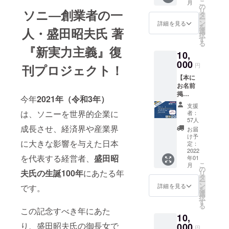
こ
月
★「新
るかもしれ
クリエ
の
リ
ソニ―創業者の一
実力主
イター
タ
ない。
ー
義」語
さんか
ン
詳細を見る
を
忘れ去られ
人・盛田昭夫氏 著
録ポス
らご提
選
択
トカー
供いた
かけた人の
す
る
ド（2
だいた
『新実力主義』復
功績が見直
10,
枚）
図案を
されるかも
★『新
000
あわせ
円
刊プロジェクト！
実力主
たポス
しれない。
【本に
義』復
トカー
そのきっか
お名前
刊初版
ドをラ
掲
本（1
けを作りた
ンダム
今年
2021年（令和3年）
載！】
冊）
で1枚お
支援
いと考えて
復刊本
★『学
届けし
は、ソニーを世界的企業に
者：
います。
コース
歴無用
ます。
57人
★ お礼
成長させ、経済界や産業界
論』（1
通常の
お届
のメー
冊）
ポスト
け予
に大きな影響を与えた日本
ル（1
■『新実
定：
カード
通） ★
2022
力主
（100×
を代表する経営者、
盛田昭
年01
「新実
義』の
148mm
こ
月
力主
中に書
の
）より
夫氏の生誕100年
にあたる年
リ
義」語
かれた
タ
大きめ
ー
録ポス
印象的
ン
のB6サ
詳細を見る
です。
を
トカー
な文章
選
イズ
択
ド（6枚
をピッ
す
（128m
る
セッ
クアッ
この記念すべき年にあた
m×182
10,
ト） ★
プし、
mm）
り、盛田昭夫氏の御長女で
【いち
000
今回の
。 [ ク
円