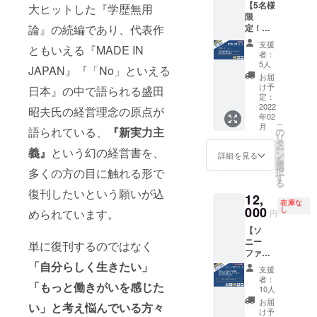
知県常
になり
は指定
【5名様
【いち
大ヒットした『学歴無用
リー）
の写真1
鈴谷に
滑市小
ます。
場所に
限
早くお
ツアー
種類の
ある盛
鈴谷に
【注意
寄贈さ
論』の続編であり、代表作
定！】
届
にご招
ポスト
田昭夫
ある“盛
事項】
れま
復刊本
け！】
待
カード
氏ゆか
支援
田昭夫
・掲載
ともいえる『MADE IN
す。 ・
「応
『新実
■『新実
セット
者：
りの場
塾”の入
用のお
寄贈先
援」
力主
力主
5人
付き。
所を、
JAPAN』『「No」といえる
場券と
名前を
が本の
コース
義』復
義』の
■ お礼
お届
御息女
おみや
備考欄
受け取
★ お礼
刊初版
中に書
け予
メール
日本』の中で語られる盛田
で盛田
げ引換
にご記
りをし
のメー
本（1
定：
かれた
やお名
昭夫塾
券（ご
入くだ
ていな
ル（1
2022
冊） ★
昭夫氏の経営理念の原点が
印象的
前記載
館長 盛
来館の
さい。
い場合
年02
通） ★
『新実
な文章
の他、
田直子
際にメ
こ
不要な
月
には、
「新実
語られている、
『新実力主
力主
の
をピッ
復刊本
様によ
モ帳と
リ
場合は
受け取
力主
義』復
タ
クアッ
10冊を
る特別
交換
ー
「記載
義』
という幻の経営書を、
りして
義」語
刊初版
ン
プし、
詳細を見る
いち早
解説付
可）、
を
不要」
いる場
録ポス
本にお
選
今回の
くお届
きで、
近くに
多くの方の目に触れる形で
択
とお書
所に本
トカー
名前掲
す
ために
けいた
人数限
ある盛
る
きくだ
を寄贈
ド（6枚
載
クリエ
しま
復刊したいという願いが込
定にて
田株式
さい。
させて
12,
セッ
（「ス
イター
す。
ご案内
在庫な
会社
・ツ
いただ
ト） ★
000
ペシャ
し
さんか
められています。
『新実
円
させて
の“盛田
アーで
きま
『新実
ルサン
らご提
力主
いただ
味の
はあり
す。 ・
【ソ
力主
クスサ
供いた
義』の
きま
館”の名
ませ
掲載用
ニー
義』復
単に復刊するのではなく
ポー
だいた
復刊に
す。
物【た
ん。行
のお名
ファン
刊初版
ター」
イラス
向け、
（クラ
まり
きたい
前を備
必
「自分らしく生きたい」
本（1
とし
ト5種類
応援よ
支援
ウド
しょう
日に事
考欄に
見！】
冊）
て・希
＋盛田
者：
ろしく
ファン
ゆソフ
「もっと働きがいを感じた
前予約
ご記入
ソニー
望者の
10人
昭夫氏
お願い
ディン
トク
を入れ
くださ
ノベル
■『新実
み）
の写真1
お届
いたし
グの立
い」と考え悩んでいる方々
リー
てから
い。不
ティ
力主
いただ
け予
種類の
ます！
案者 木