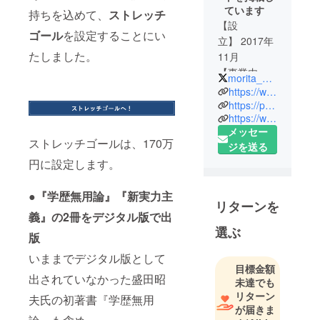
ています
持ちを込めて、
ストレッチ
【設
ゴール
を設定することにい
立】 2017年
たしました。
11月
【事業内
morita_book2
容】
https://www.facebook.com/109718378040648/
フィールド
https://publ.field-archive.com/
https://www.instagram.com/morita.sony.book2
アーカイヴ
メッセー
株式会社は
ストレッチゴールは、170万
ジを送る
絶版本の復
円に設定します。
刊専門の出
版社です。
●『学歴無用論』『新実力主
2016年に代
リターンを
表（木原智
義』の2冊をデジタル版で出
美）の父 木
選ぶ
版
原信敏著
いままでデジタル版として
『ソニー技
目標金額
術の秘
出されていなかった盛田昭
未達でも
密』、2017
リターン
夫氏の初著書『学歴無用
年に盛田昭
が届きま