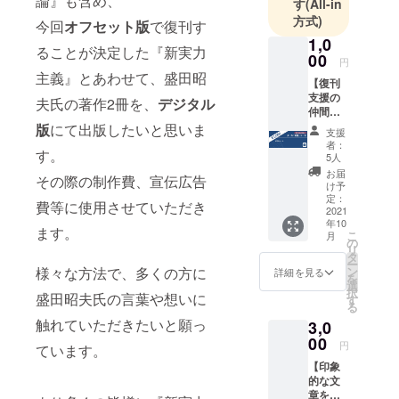
論』も含め、
す
(All-in
夫著『学歴
方式)
無用論』を
今回
オフセット版
で復刊す
1,0
復刊し、出
ることが決定した『新実力
00
版社として
円
主義』とあわせて、盛田昭
主にネット
【復刊
支援の
夫氏の著作2冊を、
デジタル
販売を行っ
仲間
ています。
に！】
版
にて出版したいと思いま
支援
メール
【理
者：
す。
「応
5人
念】
援」
お届
その際の制作費、宣伝広告
「先人の叡
コース
け予
★ お礼
定：
智をいまの
費等に使用させていただき
のメー
2021
力に」を理
年10
ル（1
ます。
こ
月
念に、記念
通）
の
リ
【注意
タ
復刻でも特
ー
事項】
様々な方法で、多くの方に
ン
詳細を見る
別な装丁で
を
・この
選
択
盛田昭夫氏の言葉や想いに
リター
もなく、手
す
る
ンには
軽に手元に
触れていただきたいと願っ
3,0
復刊本
置いておけ
が含ま
00
円
ています。
れませ
る本作りを
【印象
ん。
心がけてい
的な文
章をイ
ます。