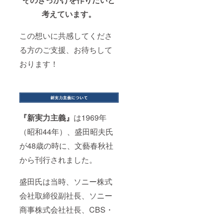
(720ml)
種類の
コース
グ御礼
五反田
はドリ
（1本）
ポスト
は復刊
ページ
考えています。
駅」中
ンク類
※未成年
カード
本への
（仮）
央改札
に変更
者の飲
セット
お名前
」を追
口集
いただ
酒は法
付き。
掲載が
この想いに共感してくださ
加し、
合、
けま
律で禁
ありま
「スペ
16:00
す）
止され
る方のご支援、お待ちして
■「ソ
せん。
シャル
「品川
券、盛
ていま
ニーの
掲載ご
サンク
駅」港
田昭夫
す。こ
おります！
ノベル
希望の
スサ
南口解
塾と盛
のリ
ティ
場合
ポー
散 予
田味の
ターン
グッ
は、
ター」
定。 ※
館で使
は20歳
ズ」
「復刊
として
日付が
えるお
以上の
は、ノ
本コー
お名前
変更に
みやげ
方に限
ベル
ス」を
を記載
なった
チケッ
りご支
ティ
ご検討
させて
際で
ト500円
『新実力主義』
は1969年
援いた
グッズ
くださ
いただ
も、平
×2枚
だけま
（2022
います
きま
日開催
（昭和44年）、盛田昭夫氏
【注意
す。
年版）2
ようよ
す。復
を予定
事項】
【注意
点をお
ろしく
刊初版
が48歳の時に、文藝春秋社
してお
・常滑
事項】
送りい
お願い
本は国
りま
駅まで
・掲載
たしま
から刊行されました。
いたし
立国会
す。 内
の交通
用のお
す。
ます。
図書館
容：詳
費は各
名前を
【注意
【発
に納入
細は
自ご負
備考欄
盛田氏は当時、ソニー株式
事項】
送時
し保存
追って
担くだ
にご記
・掲載
期】 本
されま
ご連絡
さい。
会社取締役副社長、ソニー
入くだ
用のお
の発送
す。
いたし
・掲載
さい。
名前を
は2022
【注意
ます。
商事株式会社社長、CBS・
用のお
不要な
備考欄
年2月上
事項】
【注意
名前を