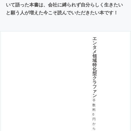
いて語った本書は、会社に縛られず自分らしく生きたい
と願う人が増えた今こそ読んでいただきたい本です！
エ
ン
タ
メ
領
域
特
化
型
ク
ラ
フ
ァ
ン
手
数
料
0
円
か
ら