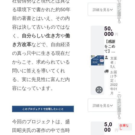
社会情勢など現代とは異な
プし、
際にメ
たら、
リ
す。
通） ★
刊初版
タ
中に書
今回の
モ帳と
是非、
ー
「新実
る環境下で書かれた約50年
本にお
ン
かれた
詳細を見る
ために
交換
こちら
を
力主
名前掲
選
印象的
クリエ
可）、
のコー
択
前の著書とはいえ、その内
義」語
載（希
す
な文章
イター
近くに
スにお
る
録ポス
望者の
をピッ
さんか
ある盛
願いし
容は決して古いものではな
50,
トカー
み）
クアッ
らご提
田株式
ます。
ド（6枚
000
■『新実
プし、
供いた
円
く、
自分らしい生き方
や
働
会社
■ 寄贈
セッ
力主
今回の
だいた
の“盛田
者のお
【感謝
ト） ★
義』の
ために
き方改革
などで、自由経済
イラス
味の
名前を
をこめ
『新実
中に書
クリエ
ト5種類
館”の名
紙に
て】復
力主
の真っ只中に生きる現在だ
かれた
イター
＋盛田
物【た
「謹
刊「ご
義』復
印象的
さんか
昭夫氏
支援
まり
呈」と
祝儀」
からこそ、求められている
刊初版
な文章
らご提
者：
の写真1
しょう
して記
コース
本（1
をピッ
5人
供いた
種類の
ゆソフ
載し、
問いに答えを導いてくれ
★ 感謝
冊） ★
クアッ
だいた
お届
ポスト
トク
ご希望
を込め
『新実
プし、
け予
イラス
カード
リー
る、実に先見性に富んだ内
の寄贈
た お礼
力主
定：
今回の
ト5種類
セット
ム】の
先にお
のメー
2022
義』復
ために
＋盛田
容になっています。
付き。
交換券
送りさ
年01
ル（1
刊初版
クリエ
昭夫氏
■「盛田
（苦手
こ
せてい
月
通） ★
本にお
の
イター
の写真1
昭夫塾
な方は
リ
ただき
「新実
名前掲
タ
さんか
種類の
おみや
ドリン
ー
ます。
力主
載（希
ン
らご提
詳細を見る
ポスト
げ引換
ク類に
を
【注
義」語
望者の
選
供いた
カード
券付 特
変更
択
意事
録ポス
み） ★
す
だいた
セット
別チ
可）の
る
項】 ・
トカー
ソニー
イラス
付き。
今回のプロジェクトは、盛
ケッ
ついた
このリ
5,0
ド（6枚
歴史
ト5種類
■ 愛
ト」
在庫な
特別チ
ターン
セッ
00
（ヒス
し
田昭夫氏の著作の中で当時
＋盛田
知県常
円
は、愛
ケット
では本
ト） ★
ト
昭夫氏
滑市小