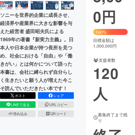
0
円
まちづくり・地域活性化
ソニーを世界的企業に成長させ、
経済界や産業界に大きな影響を与
CAMPFIRE for Social Good
CAMPFIRE Creation
えた経営者 盛田昭夫氏による
160%
CAMPFIREふるさと納税
machi-ya
コミュニティ
1969年の著書『新実力主義』。日
目標金額は
1,000,000円
本人や日本企業が持つ長所を見つ
め、社会における「自由」や「働
支援者数
きがい」とは何かについて語った
120
本書は、会社に縛られず自分らし
く生きたいと願う人が増えた今こ
人
そ読んでいただきたい本です！
ポスト
シェア
LINEで送る
URLコピー
埋め込み
QRコード
募集終了まで残
り