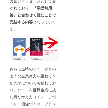
力強いメッセージとして書
【発
の発送
細は
送時
は2022
「メッ
かれており、
『学歴無用
期】 チ
年1月下
セー
ケット
旬を予
論』と合わせて読むことで
ジ」に
の発送
定して
てお問
は2021
おりま
完結する内容
となっていま
い合わ
年11月
す。
せくだ
下旬、
す。
さい。
本一式
【発
の発送
送時
は2022
期】 本
年1月下
一式の
旬を予
発送は
定して
2022年
おりま
1月下旬
す。
を予定
してい
さらに当時のソニーがどの
ます。
ような企業努力を重ねてき
たのかについても触れてお
り、ソニーを世界企業に成
し得た考え方（イメージづ
くり・価値づくり・ブラン