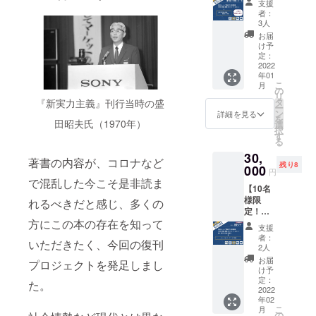
様分）
昭夫氏
ファン
支援
【注意
「10
義』復
★ 盛田
の写真1
者：
ディン
事項】
冊」
刊初版
昭夫氏
3人
種類の
グ終了
・掲載
コース
本（1
生誕100
ポスト
お届
後、寄
用のお
★お礼
冊） ★
年「盛
け予
カード
贈者の
名前を
のメー
『新実
定：
田昭夫
セット
御名前
備考欄
ル（1
2022
力主
塾」プ
付き。
を入れ
にご記
年01
通）
義』復
レミア
て寄贈
入くだ
こ
月
★「新
刊初版
の
ムセッ
■「盛田
者の指
さい。
リ
実力主
本にお
タ
『新実力主義』刊行当時の盛
ト ★ 盛
昭夫塾
定する
不要な
ー
義」語
名前掲
ン
田昭夫
詳細を見る
おみや
場所に
場合は
を
録ポス
田昭夫氏（1970年）
載（希
選
氏生誕
げ引換
本を寄
「掲載
択
トカー
望者の
す
100年
券付 特
贈しま
不要」
る
ド（6枚
み） ★
「盛田
別チ
す。 大
とお書
30,
セッ
盛田昭
味の
ケッ
著書の内容が、コロナなど
学図書
きくだ
残り8
ト）
000
夫氏の
館」プ
ト」
円
館や公
さい。
★【い
ルーツ
で混乱した今こそ是非読ま
レミア
は、愛
共図書
【発
【10名
ち早く
を探る
ムセッ
知県常
館な
送時
様限
お届
れるべきだと感じ、多くの
ツアー
ト
滑市小
ど、こ
期】 本
定！】
け！】
（盛田
■『新実
鈴谷に
んな場
の発送
方にこの本の存在を知って
ソニー
『新実
昭夫
力主
ある“盛
支援
所に本
はどこ
歴史
力主
塾・鈴
義』の
者：
田昭夫
が置い
よりも
いただきたく、今回の復刊
（ヒス
義』復
渓資料
2人
中に書
塾”の入
てあっ
早く
ト
刊初版
館・盛
かれた
お届
場券と
プロジェクトを発足しまし
たらい
2022年
リー）
本（10
田味の
け予
印象的
おみや
いなと
1月初旬
ツアー
冊）
定：
館）
な文章
た。
げ引換
いう場
を予定
★ お礼
2022
★『新
■『新実
をピッ
券（ご
所があ
してお
年02
のメー
実力主
力主
クアッ
来館の
りまし
こ
りま
月
ル（1
義』復
の
義』の