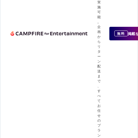
実
施
可
能
。
企
画
掲載
無料
か
ら
リ
タ
ー
ン
配
送
ま
で
、
す
べ
て
お
任
せ
の
プ
ラ
ン