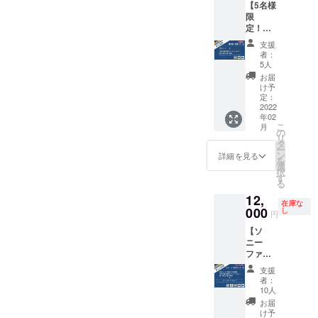
知県常
になり
は指定
【5名様
【いち
リー）
の写真1
鈴谷に
滑市小
ます。
場所に
限
早くお
ツアー
種類の
ある盛
鈴谷に
【注意
寄贈さ
定！】
届
にご招
ポスト
田昭夫
ある“盛
事項】
れま
復刊本
け！】
待
カード
氏ゆか
支援
田昭夫
・掲載
す。 ・
「応
『新実
■『新実
セット
者：
りの場
塾”の入
用のお
寄贈先
援」
力主
力主
5人
付き。
所を、
場券と
名前を
が本の
コース
義』復
義』の
■ お礼
お届
御息女
おみや
備考欄
受け取
★ お礼
刊初版
中に書
け予
メール
で盛田
げ引換
にご記
りをし
のメー
本（1
定：
かれた
やお名
昭夫塾
券（ご
入くだ
ていな
ル（1
2022
冊） ★
印象的
前記載
館長 盛
来館の
さい。
い場合
年02
通） ★
『新実
な文章
の他、
田直子
際にメ
こ
不要な
月
には、
「新実
力主
の
をピッ
復刊本
様によ
モ帳と
リ
場合は
受け取
力主
義』復
タ
クアッ
10冊を
る特別
交換
ー
「記載
りして
義」語
刊初版
ン
プし、
詳細を見る
いち早
解説付
可）、
を
不要」
いる場
録ポス
本にお
選
今回の
くお届
きで、
近くに
択
とお書
所に本
トカー
名前掲
す
ために
けいた
人数限
ある盛
る
きくだ
を寄贈
ド（6枚
載
クリエ
しま
定にて
田株式
さい。
させて
12,
セッ
（「ス
イター
す。
ご案内
在庫な
会社
・ツ
いただ
ト） ★
000
ペシャ
し
さんか
『新実
円
させて
の“盛田
アーで
きま
『新実
ルサン
らご提
力主
いただ
味の
はあり
す。 ・
【ソ
力主
クスサ
供いた
義』の
きま
館”の名
ませ
掲載用
ニー
義』復
ポー
だいた
復刊に
す。
物【た
ん。行
のお名
ファン
刊初版
ター」
イラス
向け、
（クラ
まり
きたい
前を備
必
本（1
とし
ト5種類
応援よ
支援
ウド
しょう
日に事
考欄に
見！】
冊）
て・希
＋盛田
者：
ろしく
ファン
ゆソフ
前予約
ご記入
ソニー
望者の
10人
昭夫氏
お願い
ディン
トク
を入れ
くださ
ノベル
■『新実
み）
の写真1
お届
いたし
グの立
リー
てから
い。不
ティ
力主
いただ
け予
種類の
ます！
案者 木