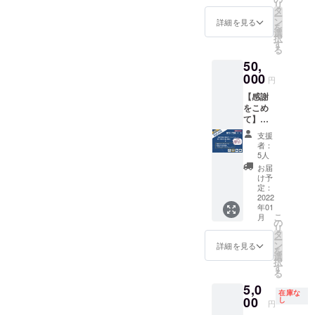
プし、
際にメ
たら、
リ
す。
通） ★
刊初版
タ
中に書
今回の
モ帳と
是非、
ー
「新実
本にお
ン
かれた
詳細を見る
ために
交換
こちら
を
力主
名前掲
選
印象的
クリエ
可）、
のコー
択
義」語
載（希
す
な文章
イター
近くに
スにお
る
録ポス
望者の
をピッ
さんか
ある盛
願いし
50,
トカー
み）
クアッ
らご提
田株式
ます。
ド（6枚
000
■『新実
プし、
供いた
円
会社
■ 寄贈
セッ
力主
今回の
だいた
の“盛田
者のお
【感謝
ト） ★
義』の
ために
イラス
味の
名前を
をこめ
『新実
中に書
クリエ
ト5種類
館”の名
紙に
て】復
力主
かれた
イター
＋盛田
物【た
「謹
刊「ご
義』復
印象的
さんか
昭夫氏
支援
まり
呈」と
祝儀」
刊初版
な文章
らご提
者：
の写真1
しょう
して記
コース
本（1
をピッ
5人
供いた
種類の
ゆソフ
載し、
★ 感謝
冊） ★
クアッ
だいた
お届
ポスト
トク
ご希望
を込め
『新実
プし、
け予
イラス
カード
リー
の寄贈
た お礼
力主
定：
今回の
ト5種類
セット
ム】の
先にお
のメー
2022
義』復
ために
＋盛田
付き。
交換券
送りさ
年01
ル（1
刊初版
クリエ
昭夫氏
■「盛田
（苦手
こ
せてい
月
通） ★
本にお
の
イター
の写真1
昭夫塾
な方は
リ
ただき
「新実
名前掲
タ
さんか
種類の
おみや
ドリン
ー
ます。
力主
載（希
ン
らご提
詳細を見る
ポスト
げ引換
ク類に
を
【注
義」語
望者の
選
供いた
カード
券付 特
変更
択
意事
録ポス
み） ★
す
だいた
セット
別チ
可）の
る
項】 ・
トカー
ソニー
イラス
付き。
ケッ
ついた
このリ
5,0
ド（6枚
歴史
ト5種類
■ 愛
ト」
在庫な
特別チ
ターン
セッ
00
（ヒス
し
＋盛田
知県常
円
は、愛
ケット
では本
ト） ★
ト
昭夫氏
滑市小