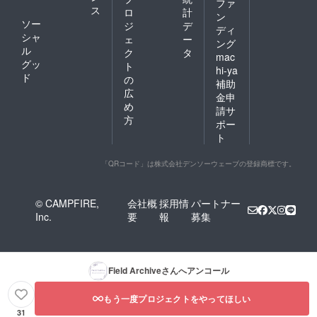
ファ
ス
ロ
計
ン
ソー
ジ
デ
ディ
シャ
ェ
ー
ング
ル
ク
タ
mac
グッ
ト
hi-ya
ド
の
補助
広
金申
め
請サ
方
ポー
ト
「QRコード」は株式会社デンソーウェーブの登録商標です。
© CAMPFIRE,
会社概
採用情
パートナー
Inc.
要
報
募集
Field Archive
さんへアンコール
もう一度プロジェクトをやってほしい
31