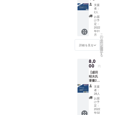
ラスト
著作権保有
支援
で！】
者：
者の立場が
ポスト
2人
カード
わかる者と
お届
コース
け予
して、同じ
★ お礼
定：
悩みを持つ
のメー
2022
年01
ル（1
方々の声を
こ
月
通）
の
聞きながら
リ
★「新
タ
ー
実力主
「この本を
ン
詳細を見る
を
義」語
選
もう一度世
択
録ポス
す
る
に出した
トカー
8,0
ド（1
い！」とい
枚）
00
円
う想いに応
■『新実
【盛田
え、求めて
力主
昭夫氏
義』の
いる人の元
著書2冊
中に書
に届ける。
セッ
かれた
支援
ト！】
印象的
何気なく手
者：
読み比
な文章
28人
にとった本
べコー
をピッ
お届
が、その人
ス ★ お
クアッ
け予
礼の
プし、
定：
の人生を変
メール
2022
今回の
える本にな
年02
（1通）
ために