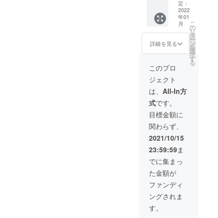
ム】の
ご来館
要な場
コース
義』の
定：
いたご
ポスト
【注意
原智美
交換券
くださ
合は
★お礼
2022
中に書
支援は
カード
事項】
が同行
（苦手
い。
年01
「記載
のメー
かれた
制作の
セット
・掲載
いたし
こ
な方は
月
・2022
不要」
ル（1
印象的
の
ため大
付き。
用のお
ます）
リ
ドリン
年12月
とお書
通）
な文章
タ
切に使
■ ソ
名前を
開催
ー
ク類に
末まで
きくだ
★「新
をピッ
ン
わせて
詳細を見る
ニー株
備考欄
日：
を
変更
の1回限
さい。
実力主
クアッ
選
いただ
式会社
にご記
2021/11
択
可）の
り有効
・寄贈
義」語
プし、
す
きま
創業者
入くだ
/14（日
る
ついた
の特別
者の御
録ポス
今回の
す。
このプロ
の一人
さい。
）予
特別チ
チケッ
名前を
トカー
ために
■『新実
盛田昭
不要な
定。 場
ケット
ジェクト
トとな
備考欄
ド（6枚
クリエ
力主
夫氏ゆ
場合は
所：
になり
りま
にご記
セッ
イター
義』の
は、
All-In方
かりの
「記載
10:00
ます。
す。
入くだ
ト）
さんか
中に書
場所で
不要」
名鉄
＜「盛
式
です。
【発送
さい。
★『新
らご提
かれた
ある東
とお書
「常滑
田昭夫
時期】
不要な
実力主
供いた
印象的
目標金額に
京都品
きくだ
駅」集
塾」プ
チケッ
場合は
義』復
だいた
な文章
川区周
さい。
合、
レミア
関わらず、
トの発
「記載
刊初版
イラス
をピッ
辺や、
【発送
16:00
ムセッ
送は
不要」
本（1
ト5種類
クアッ
2021/10/15
ソニー
時期】
名鉄
ト＞ ■
2021年
とお書
冊）
＋盛田
プし、
の歴史
本一式
「常滑
盛田昭
23:59:59
ま
11月下
きくだ
★『新
昭夫氏
今回の
がたど
の発送
駅」解
夫 生誕
旬、本
さい。
実力主
の写真1
ために
でに集まっ
れる展
は2022
散 予
100年記
一式の
・ポス
義』復
種類の
クリエ
示を特
年1月初
定。 詳
念 マグ
た金額が
発送は
トカー
刊初版
ポスト
イター
別解説
旬を予
細は
ネット
2022年
ドはお
本にお
カード
さんか
ファンディ
付き
定して
追って
（3個
1月下旬
届けか
名前掲
セット
らご提
で、人
いま
ご連絡
セッ
ングされま
を予定
寄贈か
載（希
付き。
供いた
数限定
す。
いたし
ト） ■
してお
選べま
望者の
通常の
だいた
す。
にてご
ます。
盛田昭
りま
す。備
み） ★
ポスト
イラス
案内さ
※ 日付