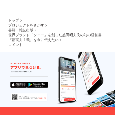
(720ml)
種類の
コース
グ御礼
五反田
はドリ
（1本）
ポスト
は復刊
ページ
駅」中
ンク類
※未成年
カード
本への
（仮）
央改札
に変更
者の飲
セット
お名前
」を追
口集
いただ
酒は法
付き。
掲載が
加し、
合、
トップ
>
けま
律で禁
ありま
「スペ
16:00
す）
プロジェクトをさがす
>
止され
■「ソ
せん。
シャル
「品川
券、盛
ていま
書籍・雑誌出版
>
ニーの
掲載ご
サンク
駅」港
田昭夫
す。こ
ノベル
世界ブランド「ソニー」を創った盛田昭夫氏の幻の経営書
希望の
スサ
南口解
塾と盛
のリ
ティ
場合
『新実力主義』を今に伝えたい
>
ポー
散 予
田味の
ターン
グッ
は、
ター」
定。 ※
コメント
館で使
は20歳
ズ」
「復刊
として
日付が
えるお
以上の
は、ノ
本コー
お名前
変更に
みやげ
方に限
ベル
ス」を
を記載
なった
チケッ
りご支
ティ
ご検討
させて
際で
ト500円
援いた
グッズ
くださ
いただ
も、平
×2枚
だけま
（2022
います
きま
日開催
【注意
す。
年版）2
ようよ
す。復
を予定
事項】
【注意
点をお
ろしく
刊初版
してお
・常滑
事項】
送りい
お願い
本は国
りま
駅まで
・掲載
たしま
いたし
立国会
す。 内
の交通
用のお
す。
ます。
図書館
容：詳
費は各
名前を
【注意
【発
に納入
細は
自ご負
備考欄
事項】
送時
し保存
追って
担くだ
にご記
・掲載
期】 本
されま
ご連絡
さい。
入くだ
用のお
の発送
す。
いたし
・掲載
さい。
名前を
は2022
【注意
ます。
用のお
不要な
備考欄
年2月上
事項】
【注意
名前を