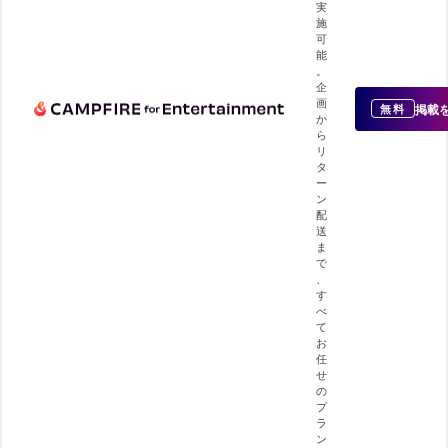
実
施
可
能
。
企
画
掲載
無料
か
ら
リ
タ
ー
ン
配
送
ま
で
、
す
べ
て
お
任
せ
の
プ
ラ
ン