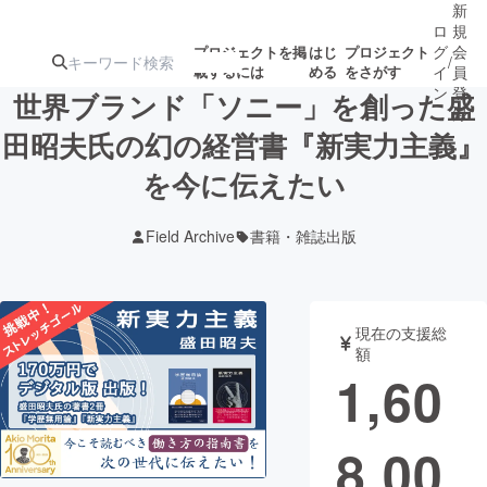
新
ロ
規
グ
会
プロジェクトを掲
はじ
プロジェクト
/
載するには
める
をさがす
イ
員
ン
登
世界ブランド「ソニー」を創った盛
録
田昭夫氏の幻の経営書『新実力主義』
を今に伝えたい
人気のプロ
注目のリ
注目の新着プロ
募集終了が近いプ
もうすぐ公開
ジェクト
ターン
ジェクト
ロジェクト
されます
Field Archive
書籍・雑誌出版
アート・写真
音楽
現在の支援総
テクノロジー・ガジェット
ゲーム・サ
額
1,60
映像・映画
書籍・雑誌
8,00
ビジネス・起業
チャレンジ