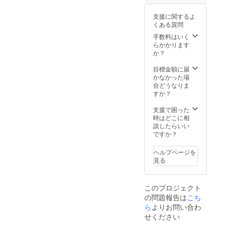
夫塾 て
す。
考欄に
ソニー
カード
ト5種類
せてい
が変更
ぬぐい
お書き
のノベ
（100×
＋盛田
ただき
になっ
支援に関するよ
（1枚）
くださ
ルティ
148mm
昭夫氏
ます。
た際で
くある質問
■ 盛田
い。
グッズ
）より
の写真1
（ソ
も、日
昭夫塾
【発送
（1式）
大きめ
手数料はいく
種類の
ニーの
曜開催
クリア
時期】
■『新実
のB6サ
らかかります
ポスト
技術者
を予定
ファイ
本の寄
力主
イズ
か？
カード
であっ
してお
ル（2種
贈活動
義』の
（128m
セット
た木原
りま
A4・A5
は2022
中に書
m×182
目標金額に届
付き。
信敏の
す。 内
サイ
年2月以
かれた
mm）
かなかった場
■ 特に
娘であ
容：常
ズ） ＜
降から
印象的
。 [
合どうなりま
感謝を
り、ク
滑駅か
「盛田
スター
な文章
クリエ
すか？
込めた
ラウド
ら盛田
味の
トいた
をピッ
イター ]
お礼の
ファン
昭夫塾
館」プ
しま
クアッ
芦刈将
支援で困った
メール
ディン
までの
レミア
す。 随
プし、
／イワ
時はどこに相
を差し
グの立
往復交
ムセッ
時レ
今回の
タニユ
談したらいい
上げま
案者 木
通費、
ト＞ ■
ポート
ために
ウスケ
ですか？
す。 ■
原智美
「盛田
盛田昭
もして
クリエ
／さか
復刊す
が同行
昭夫
夫 生誕
いきま
イター
がわ成
る『新
いたし
ヘルプページを
塾」入
100年記
すの
さんか
美／榊
実力主
ます）
見る
場券、
念 枡
で、お
らご提
原ます
義』の
開催
「盛田
（1個）
楽しみ
供いた
み／鴻
巻末
日：
味の
■ 盛田
に。
だいた
奈緒
ページ
2022年
館」昼
このプロジェクト
昭夫 生
イラス
敬称略
にて
2月15日
食券、
誕100年
の問題報告は
こち
ト5種類
【注意
「クラ
（火）
ソフト
記念 純
＋盛田
ら
よりお問い合わ
事項】
ウド
予定。
クリー
米吟醸
昭夫氏
・こち
ファン
せください
場所：
ム（苦
酒
の写真1
らの
ディン
10:00「
手な方