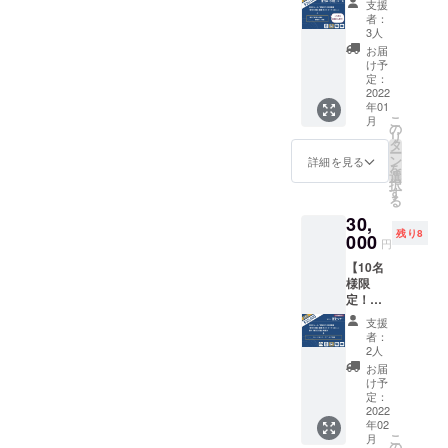
様分）
昭夫氏
ファン
支援
【注意
「10
義』復
★ 盛田
の写真1
者：
ディン
事項】
冊」
刊初版
昭夫氏
3人
種類の
グ終了
・掲載
コース
本（1
生誕100
ポスト
お届
後、寄
用のお
★お礼
冊） ★
年「盛
け予
カード
贈者の
名前を
のメー
『新実
定：
田昭夫
セット
御名前
備考欄
ル（1
2022
力主
塾」プ
付き。
を入れ
にご記
年01
通）
義』復
レミア
て寄贈
入くだ
こ
月
★「新
刊初版
の
ムセッ
■「盛田
者の指
さい。
リ
実力主
本にお
タ
ト ★ 盛
昭夫塾
定する
不要な
ー
義」語
名前掲
ン
田昭夫
詳細を見る
おみや
場所に
場合は
を
録ポス
載（希
選
氏生誕
げ引換
本を寄
「掲載
択
トカー
望者の
す
100年
券付 特
贈しま
不要」
る
ド（6枚
み） ★
「盛田
別チ
す。 大
とお書
30,
セッ
盛田昭
味の
ケッ
学図書
きくだ
残り8
ト）
000
夫氏の
館」プ
ト」
円
館や公
さい。
★【い
ルーツ
レミア
は、愛
共図書
【発
【10名
ち早く
を探る
ムセッ
知県常
館な
送時
様限
お届
ツアー
ト
滑市小
ど、こ
期】 本
定！】
け！】
（盛田
■『新実
鈴谷に
んな場
の発送
ソニー
『新実
昭夫
力主
ある“盛
支援
所に本
はどこ
歴史
力主
塾・鈴
義』の
者：
田昭夫
が置い
よりも
（ヒス
義』復
渓資料
2人
中に書
塾”の入
てあっ
早く
ト
刊初版
館・盛
かれた
お届
場券と
たらい
2022年
リー）
本（10
田味の
け予
印象的
おみや
いなと
1月初旬
ツアー
冊）
定：
館）
な文章
げ引換
いう場
を予定
★ お礼
2022
★『新
■『新実
をピッ
券（ご
所があ
してお
年02
のメー
実力主
力主
クアッ
来館の
りまし
こ
りま
月
ル（1
義』復
の
義』の