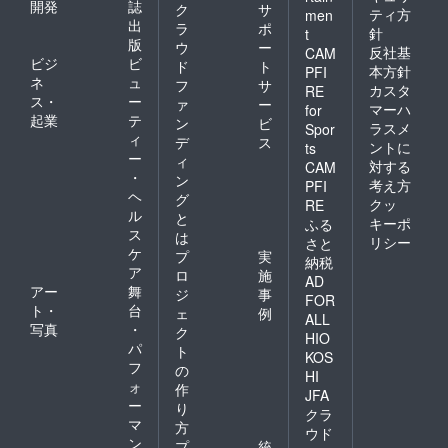
開発
誌
ク
サ
ティ方
men
出
ラ
ポ
針
t
版
ウ
ー
反社基
CAM
ビジ
ビ
ド
ト
本方針
PFI
ネ
ュ
フ
サ
カスタ
RE
ス・
ー
ァ
ー
マーハ
for
起業
テ
ン
ビ
ラスメ
Spor
ィ
デ
ス
ントに
ts
ー
ィ
対する
CAM
・
ン
考え方
PFI
ヘ
グ
クッ
RE
ル
と
キーポ
ふる
ス
は
リシー
さと
ケ
プ
実
納税
ア
ロ
施
AD
アー
舞
ジ
事
FOR
ト・
台
ェ
例
ALL
写真
・
ク
HIO
パ
ト
KOS
フ
の
HI
ォ
作
JFA
ー
り
クラ
マ
方
ウド
ン
プ
統