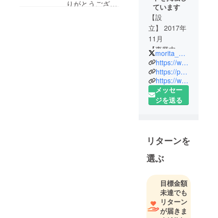
嬢様の直子様にまる一
りがとうござい
ています
日案内していただくと
ました！
【設
いう贅沢なツアーで、
楽しんでいただ
立】 2017年
盛田本家にも上げてい
11月
けたようで何よ
ただき、お茶をしなが
【事業内
りです。
morita_book2
ら近しくお話をさせて
容】
https://www.facebook.com/109718378040648/
フィールド
いただき、感激いたし
https://publ.field-archive.com/
盛田昭夫塾の館
https://www.instagram.com/morita.sony.book2
アーカイヴ
ました。盛田本家は築
長である直子様
メッセー
株式会社は
２００年以上のとても
をはじめ、盛田
ジを送る
絶版本の復
立派な建物で、内部を
味の館の館長
刊専門の出
見せていただいただけ
様、鈴渓資料館
版社です。
でも、お金に換えられ
の館長様、各施
2016年に代
リターンを
ない得難い体験でし
設のスタッフの
表（木原智
た。３万円のリターン
方々のご厚意
美）の父 木
選ぶ
としてはもったいない
原信敏著
で、とても素晴
ような素晴らしいツ
『ソニー技
らしいツアーに
目標金額
アーでした。本当にあ
術の秘
なり、このよう
未達でも
密』、2017
りがとうございまし
リターン
な嬉しいコメン
年に盛田昭
が届きま
た。
トもいただけ