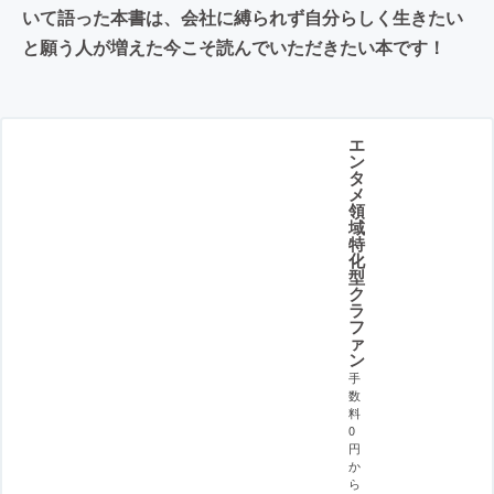
いて語った本書は、会社に縛られず自分らしく生きたい
と願う人が増えた今こそ読んでいただきたい本です！
エ
ン
タ
メ
領
域
特
化
型
ク
ラ
フ
ァ
ン
手
数
料
0
円
か
ら