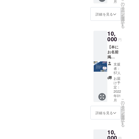
こ
月
★「新
るかもしれ
クリエ
の
リ
実力主
イター
タ
ない。
ー
義」語
さんか
ン
詳細を見る
を
忘れ去られ
録ポス
らご提
選
択
トカー
供いた
かけた人の
す
る
ド（2
だいた
功績が見直
10,
枚）
図案を
されるかも
★『新
000
あわせ
円
実力主
たポス
しれない。
【本に
義』復
トカー
そのきっか
お名前
刊初版
ドをラ
掲
本（1
けを作りた
ンダム
載！】
冊）
で1枚お
支援
いと考えて
復刊本
★『学
届けし
者：
います。
コース
歴無用
ます。
57人
★ お礼
論』（1
通常の
お届
のメー
冊）
ポスト
け予
ル（1
■『新実
定：
カード
通） ★
2022
力主
（100×
年01
「新実
義』の
148mm
こ
月
力主
中に書
の
）より
リ
義」語
かれた
タ
大きめ
ー
録ポス
印象的
ン
のB6サ
詳細を見る
を
トカー
な文章
選
イズ
択
ド（6枚
をピッ
す
（128m
る
セッ
クアッ
m×182
10,
ト） ★
プし、
mm）
【いち
000
今回の
。 [ ク
円