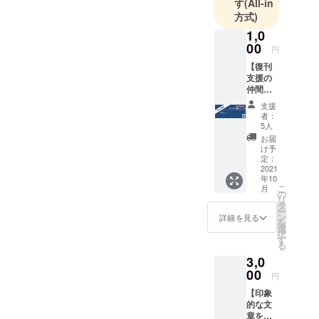
す
(All-in
夫著『学歴
て、無事開催出
方式)
無用論』を
来て本当によ
1,0
復刊し、出
かったです。
00
版社として
円
主にネット
【復刊
支援の
『新実力主義』
販売を行っ
仲間
の本やポスト
ています。
に！】
支援
メール
【理
カードのお届け
者：
「応
5人
念】
も楽しみにお待
援」
お届
「先人の叡
コース
ちいただければ
け予
★ お礼
定：
智をいまの
と思います♪
のメー
2021
力に」を理
年10
ル（1
こ
月
念に、記念
通）
の
リ
【注意
タ
復刻でも特
ー
事項】
ン
詳細を見る
別な装丁で
を
・この
選
択
リター
もなく、手
す
る
ンには
軽に手元に
3,0
復刊本
置いておけ
が含ま
00
円
れませ
る本作りを
【印象
ん。
心がけてい
的な文
章をイ
ます。