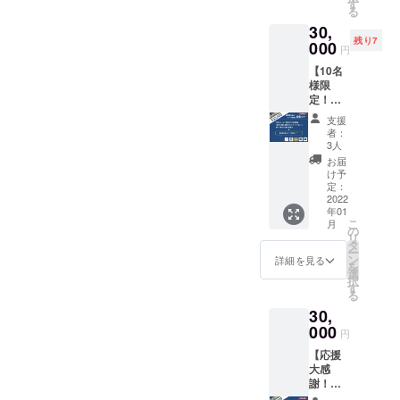
義」語
夫塾 お
す
イター
（128m
だこと
る
録ポス
みやげ
さんか
m×182
がない
30,
トカー
引換券
らご提
mm）
方はこ
残り7
ド（6枚
000
付 特別
供いた
。 [
円
の機会
セッ
チケッ
だいた
クリエ
に是非
【10名
ト） ★
ト（2名
イラス
イター ]
お読み
様限
『新実
様分）
ト5種類
芦刈将
くださ
定！】
力主
■『新実
＋盛田
／イワ
い。
盛田昭
義』復
力主
昭夫氏
タニユ
支援
【発送
夫塾＋
刊初版
義』の
の写真1
者：
ウスケ
時期】
盛田味
本（1
中に書
3人
種類の
／さか
本一式
の館 特
冊） ★
かれた
ポスト
お届
がわ成
の発送
別（プ
『新実
印象的
け予
カード
美／榊
は2022
レミア
力主
定：
な文章
セット
原ます
年2月上
ム）ツ
2022
義』復
をピッ
付き。
み／鴻
旬を予
年01
アー ★
刊初版
クアッ
通常の
奈緒
定して
こ
月
お礼の
本にお
の
プし、
ポスト
敬称略
おりま
リ
メール
名前掲
タ
今回の
カード
■ 復刊
す。
ー
（1通）
載（希
ン
ために
詳細を見る
（100×
する
を
★ 「新
望者の
選
クリエ
148mm
『新実
択
実力主
み） ★
す
イター
）より
力主
る
義」語
盛田昭
さんか
大きめ
義』の
30,
録ポス
夫塾 お
らご提
のB6サ
巻末
トカー
000
みやげ
供いた
イズ
円
ページ
ド（6枚
引換券
だいた
（128m
にてお
【応援
セッ
付 特別
イラス
m×182
名前を
大感
ト） ★
チケッ
ト5種類
mm）
掲載し
謝！】
『新実
ト（1名
＋盛田
。 ■
ます。
復刊本
力主