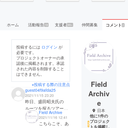
ホーム
活動報告
支援者
仲間募集
コメント
18
99+
2
投稿するには
ログイン
が
必要です。
プロジェクトオーナーの承
認後に掲載されます。承認
された内容を削除すること
はできません。
Field
※投稿する際の注意点
guest04f9afda25
Archiv
2021/11/15 23:20
e
昨日、盛田昭夫氏の
ルーツを探るツアーに
日本
Field Archive
参加させていただきま
他に1件の
2021/11/16 12:41
プロジェク
した。盛田昭夫氏のお
こちらこそ、あ
トを掲載し