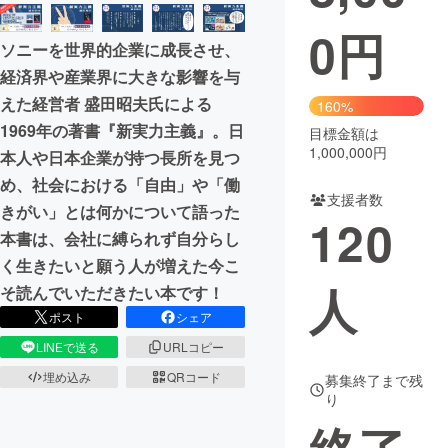
0
円
まちづくり・地域活性化
ソニーを世界的企業に成長させ、
経済界や産業界に大きな影響を与
CAMPFIRE for Social Good
CAMPFIRE Creation
えた経営者 盛田昭夫氏による
160%
CAMPFIREふるさと納税
machi-ya
コミュニティ
1969年の著書『新実力主義』。日
目標金額は
1,000,000円
本人や日本企業が持つ長所を見つ
め、社会における「自由」や「働
支援者数
きがい」とは何かについて語った
120
本書は、会社に縛られず自分らし
く生きたいと願う人が増えた今こ
人
そ読んでいただきたい本です！
ポスト
シェア
LINEで送る
URLコピー
埋め込み
QRコード
募集終了まで残
り