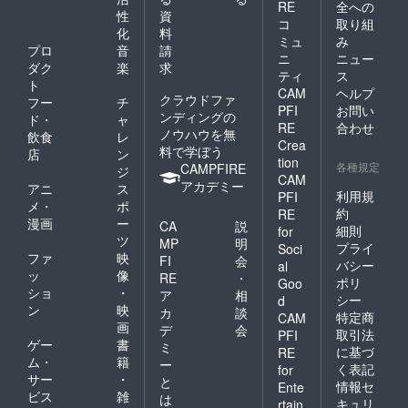
【発
の発送
RE
全への
細は
性
資
送時
は2022
コ
取り組
「メッ
期】 チ
化
料
年1月下
セー
ミュ
み
ケット
旬を予
プロ
音
請
ジ」に
ニ
ニュー
の発送
定して
ダク
楽
求
てお問
は2021
ティ
ス
おりま
い合わ
ト
年11月
CAM
ヘルプ
す。
せくだ
クラウドファ
フー
チ
下旬、
PFI
お問い
さい。
ンディングの
本一式
ド・
ャ
RE
合わせ
【発
の発送
ノウハウを無
飲食
レ
送時
Crea
は2022
料で学ぼう
店
ン
期】 本
tion
年1月下
各種規定
CAMPFIRE
ジ
一式の
旬を予
CAM
アカデミー
発送は
アニ
ス
定して
利用規
PFI
2022年
メ・
ポ
おりま
約
RE
1月下旬
す。
漫画
ー
CA
説
を予定
細則
for
ツ
MP
明
してい
プライ
Soci
ファ
映
ます。
FI
会
バシー
al
ッ
像
RE
・
ポリ
Goo
ショ
・
ア
相
シー
d
ン
映
カ
談
特定商
CAM
画
デ
会
取引法
PFI
ゲー
書
ミ
に基づ
RE
ム・
籍
ー
く表記
for
サー
・
と
情報セ
Ente
ビス
雑
は
キュリ
rtain