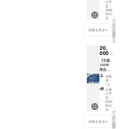
ス ★お
『新実
プし、
け予
大きめ
礼の
力主
定：
今回の
のB6サ
メール
2022
義』復
ために
イズ
年01
（1通）
刊初版
クリエ
（128m
こ
月
★「新
本にお
の
イター
m×182
リ
実力主
名前掲
タ
さんか
mm）
ー
義」語
載（希
ン
らご提
詳細を見る
。 ■
を
録ポス
望者の
選
供いた
盛田昭
択
トカー
み） ★
す
だいた
夫氏の
る
ド（6枚
紙に
イラス
著書
20,
セッ
「謹
ト5種類
『学歴
ト）
000
呈」と
＋盛田
無用
円
★『新
してお
昭夫氏
論』と
【生誕
実力主
名前を
の写真1
今回復
100年
義』復
記載
種類の
刊する
限定
刊初版
■『新実
ポスト
『新実
品！】
本（1
力主
カード
力主
支援
盛田昭
冊）
義』の
セット
者：
義』を
夫塾＋
★『新
中に書
1人
付き。
セット
盛田味
実力主
かれた
通常の
お届
でお届
の館 特
義』復
印象的
け予
ポスト
けしま
別コー
刊初版
定：
な文章
カード
す。 補
ス ★ お
2022
本にお
をピッ
（100×
完し
年01
礼の
名前掲
クアッ
148mm
あって
こ
月
メール
載（希
の
プし、
）より
いる内
リ
（1通）
望者の
タ
今回の
大きめ
容なの
ー
★ 「新
み） ★
ン
ために
詳細を見る
のB6サ
で、ま
を
実力主
盛田昭
選
クリエ
イズ
だ読ん
択