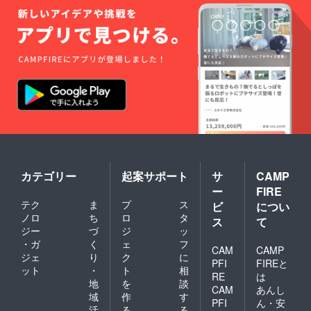
場合は
にご記
旬を予
・掲載
事項】
備考欄
「記載
入くだ
定して
用のお
・五反
にご記
不要」
さい。
おりま
名前を
田駅ま
入くだ
とお書
不要な
す。
備考欄
での交
さい。
きくだ
場合は
にご記
通費は
不要な
さい。
「記載
入くだ
各自ご
場合は
・ツ
不要」
さい。
負担く
「記載
アーで
とお書
不要な
ださ
不要」
はあり
きくだ
場合は
い。 ・
とお書
ませ
さい。
「記載
掲載用
きくだ
ん。行
・ノベ
不要」
のお名
さい。
きたい
ルティ
とお書
前を備
【発
日に事
グッズ
きくだ
考欄に
送時
前予約
につい
さい。
ご記入
期】 本
を入れ
て、詳
【発送
くださ
一式の
てから
細は
時期】
カテゴリー
起案サポート
サ
CAMP
い。不
発送は
ご来館
「メッ
本一式
要な場
2022年
ー
FIRE
くださ
セー
の発送
合は
1月下旬
い。 ・
テク
ま
プ
ス
ジ」に
ビ
につい
は2022
「記載
を予定
2022年
てお問
ノロ
ち
ロ
タ
年1月初
不要」
ス
て
してい
12月末
い合わ
旬を予
ジー
づ
ジ
ッ
とお書
ます。
までの1
せくだ
定して
きくだ
・ガ
く
ェ
フ
回限り
さい。
CAM
CAMP
いま
さい。
ジェ
り
ク
に
有効の
【発送
す。
PFI
FIREと
・ヒス
特別チ
ット
・
ト
相
時期】
トリー
RE
は
ケット
本およ
地
を
談
ツアー
CAM
あんし
となり
びグッ
域
作
す
につい
ます。
PFI
ん・安
ズ一式
て、詳
活
る
る