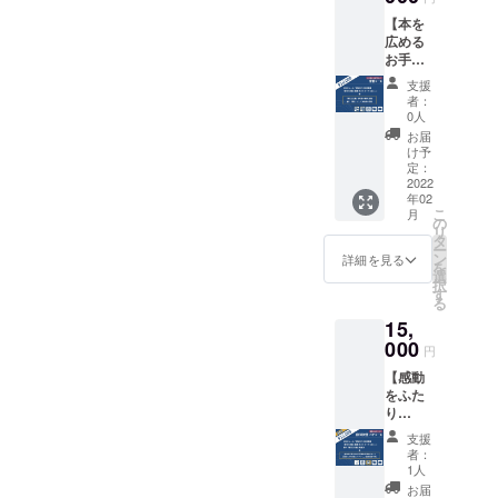
早くお
ために
リエイ
【本を
届
クリエ
ター ]
広める
け！】
イター
芦刈将
お手伝
『新実
さんか
／イワ
い！】
力主
らご提
タニユ
支援
寄贈
義』復
供いた
ウスケ
者：
コース
刊初版
だいた
0人
／さか
★ お礼
本（1
図案を
がわ成
お届
のメー
冊） ★
あわせ
け予
美／榊
ル（1
『新実
定：
たポス
原ます
通） ★
2022
力主
トカー
み／鴻
年02
「新実
義』復
ドをラ
奈緒
こ
月
力主
刊初版
の
ンダム
敬称略
リ
義」語
本にお
タ
で1枚
【注
ー
録ポス
名前掲
ン
と、盛
詳細を見る
意事
を
トカー
載（希
選
田昭夫
項】 ・
択
ド（6枚
望者の
す
氏の写
このリ
る
セッ
み）
真1枚の
ターン
15,
ト） ★
計2枚を
には復
『新実
000
■『新実
お届け
刊本が
円
力主
力主
しま
含まれ
【感動
義』復
義』の
す。 通
ませ
をふた
刊初版
中に書
常のポ
ん。
り
本（1
かれた
スト
で！】
冊）を
印象的
カード
支援
盛田昭
希望の
な文章
（100×
者：
夫塾ペ
場所に
をピッ
1人
148mm
アコー
寄贈 ★
クアッ
）より
お届