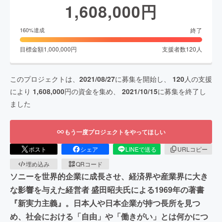
1,608,000
円
終了
160
%達成
目標金額
1,000,000
円
支援者数
120
人
このプロジェクトは、
2021/08/27
に募集を開始し、
120
人の支援
により
1,608,000
円の資金を集め、
2021/10/15
に募集を終了し
ました
もう一度プロジェクトをやってほしい
ポスト
シェア
LINEで送る
URLコピー
埋め込み
QRコード
ソニーを世界的企業に成長させ、経済界や産業界に大き
な影響を与えた経営者 盛田昭夫氏による1969年の著書
『新実力主義』。日本人や日本企業が持つ長所を見つ
め、社会における「自由」や「働きがい」とは何かにつ