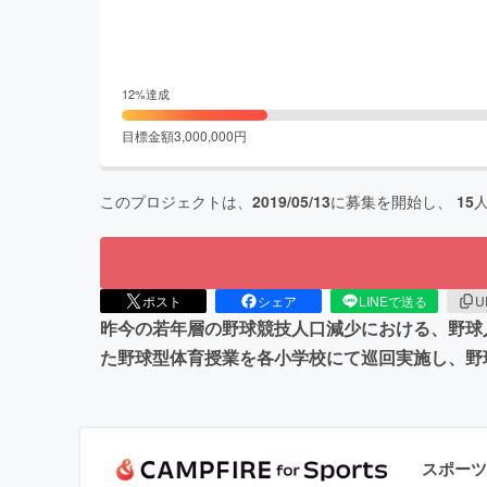
12
%達成
目標金額
3,000,000
円
このプロジェクトは、
2019/05/13
に募集を開始し、
15
ポスト
シェア
LINEで送る
U
昨今の若年層の野球競技人口減少における、野球
た野球型体育授業を各小学校にて巡回実施し、野
スポーツ