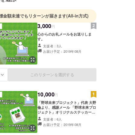
疲労骨折・剥離骨折・遊離軟骨・靭帯損傷など、右
崩壊」…投手生命を絶たれました。当時このことが
標金額未達でもリターンが届きます
(All-in方式)
題視され、起用した監督がバッシングされるなど、
3,000
惑をかけてしまいました。
円
これを機に甲子園も制度が見直され、複数投手の
心からのお礼メールをお送りしま
るベンチ枠の増（１５名→１８名）や、大会前のメ
す。
チェック・休養日の設定・最近はタイブレークの実
支援者：3人
お届け予定：2019年08月
制限も導入が検討されるなど、高校野球も選手
トの考え方に大きく移行し始めています。
れないなら、バットで」と奮闘し、野手として読
このリターンを選択する
る
アンツにプロ入りすることができましたが、これま
連続でした。当時ジャイアンツには清原和博さん・
さん・石井浩朗さん・松井秀樹・高橋由伸等のス
10,000
円
躍しており、圧倒的な実力に今度は「自信」が『崩
「野球未来プロジェクト」代表 大野
した。それでも７年間、プロ野球選手として彼らに
倫より、感謝メール 「野球未来プロ
うと必死にもがき頑張りました。
ジェクト」オリジナルステッカー
（2枚） 「野球未来プロジェクト」
支援者：6人
活動写真及び報告書
お届け予定：2019年08月
野球人生の中でも、今でも忘れられない悔しい思
ります。結果的にプロ野球人生最後となる打席は、