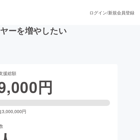
ログイン
/
新規会員登録
ーヤーを増やしたい
うすぐ公開されます
支援総額
プロダクト
9,000
円
ファッション
スポーツ
,000,000円
数
ア
ソーシャルグッド
人