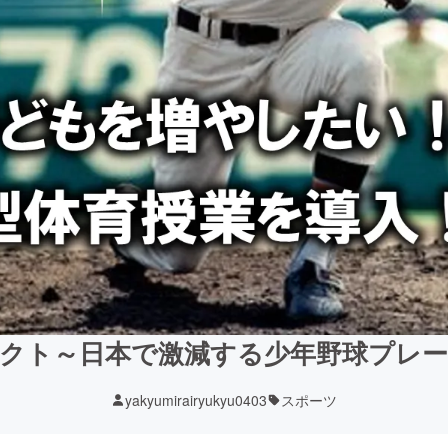
クト～日本で激減する少年野球プレ
yakyumirairyukyu0403
スポーツ