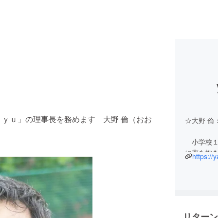
ｙｕ」の理事長を務めます 大野 倫（おお
☆大野 倫
小学校１
に夢を抱
https://
なるとい
た。
夢は叶え
味わうこ
リターン
甲子園の