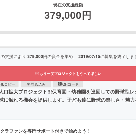
現在の支援総額
379,000
円
人の支援により
379,000
円の資金を集め、
2019/07/15
に募集を終了しま
もう一度プロジェクトをやってほしい
RLコピー
埋め込み
QRコード
人口拡大プロジェクト!!!保育園・幼稚園を巡回しての野球型
球に触れる機会を提供します。子ども達に野球の楽しさ・魅力
クラファンを専門サポート付きで始めよう！