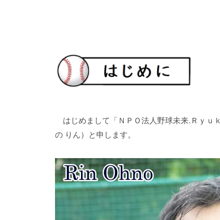
はじめまして「ＮＰＯ法人野球未来.Ｒｙｕｋ
の りん）と申します。