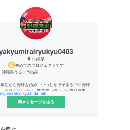
yakyumirairyukyu0403
沖縄県
初めてのプロジェクトです
：沖縄県うるま市出身
年生から野球を始め、いつしか甲子園やプロ野球
き、白球を追い続け、甲子園出場とプロ野球選手に
yakyumirairyukyu.ti-da.net/
う、子どもの頃からの夢を実現することができまし
メッセージを送る
たものの、その甲子園とプロ野球で大きな挫折を
とになります。
を選ぶ
３回戦から決勝までの４連投を含む、全６試合で