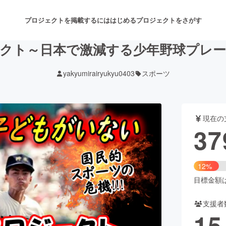
プロジェクトを掲載するには
はじめる
プロジェクトをさがす
クト～日本で激減する少年野球プレ
yakyumirairyukyu0403
スポーツ
注目のリターン
注目の新着プロジェクト
募集終了が近いプロジェクト
も
現在の
音楽
舞台・パフォーマンス
37
ゲーム・サービス開発
フード・飲食店
12%
書籍・雑誌出版
アニメ・漫画
目標金額は3
支援者
チャレンジ
ビューティー・ヘルスケ
15