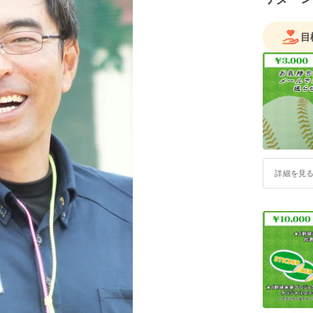
完投し、
ヒジが「
目
大きく問
周りに迷
しかし、
推奨によ
ディカル
施・球数
ファース
「投げら
詳細を見
売ジャイ
た挫折の
広沢克己
ターが活
壊』しま
追いつこ
そのプロ
い出があ