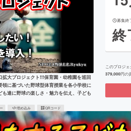
募集終
CAMPFIRE for Social Good
CAMPFIRE Creation
終
CAMPFIREふるさと納税
machi-ya
コミュニティ
このプロジェ
379,000
円の
拡大プロジェクト!!!保育園・幼稚園を巡回
要領に基づいた野球型体育授業を各小学校に
ども達に野球の楽しさ・魅力を伝え、子ども
ピー
埋め込み
QRコード