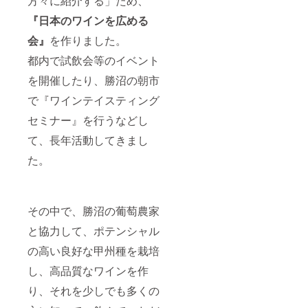
方々に紹介する」ため、
産され
ていな
『日本のワインを広める
い希少
品で
会』
を作りました。
す。 ”無
都内で試飲会等のイベント
濾過”の
ものに
を開催したり、勝沼の朝市
なるた
め、若
で『ワインテイスティング
干にご
りがあ
セミナー』を行うなどし
り、ワ
インの
て、長年活動してきまし
中に、
た。
目に見
えるほ
どの澱
（お
り）が
その中で、勝沼の葡萄農家
含まれ
ており
と協力して、ポテンシャル
ます。
品質の
の高い良好な甲州種を栽培
観点か
ら、美
し、高品質なワインを作
味しく
り、それを少しでも多くの
召し上
がって