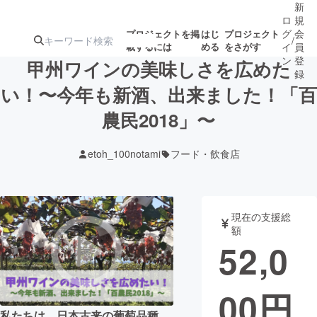
新
ロ
規
グ
会
プロジェクトを掲
はじ
プロジェクト
/
載するには
める
をさがす
イ
員
ン
登
甲州ワインの美味しさを広めた
録
い！〜今年も新酒、出来ました！「百
農民2018」〜
人気のプロ
注目のリ
注目の新着プロ
募集終了が近いプ
もうすぐ公開
ジェクト
ターン
ジェクト
ロジェクト
されます
etoh_100notami
フード・飲食店
アート・写真
音楽
現在の支援総
テクノロジー・ガジェット
ゲーム・サ
額
52,0
映像・映画
書籍・雑誌
00
円
ビジネス・起業
チャレンジ
私たちは、日本古来の葡萄品種