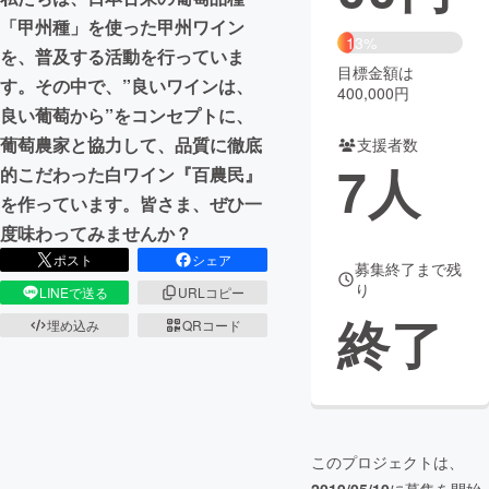
「甲州種」を使った甲州ワイン
まちづくり・地域活性化
13%
を、普及する活動を行っていま
目標金額は
す。その中で、”良いワインは、
400,000円
CAMPFIRE for Social Good
CAMPFIRE Creation
良い葡萄から”をコンセプトに、
CAMPFIREふるさと納税
machi-ya
コミュニティ
葡萄農家と協力して、品質に徹底
支援者数
7
人
的こだわった白ワイン『百農民』
を作っています。皆さま、ぜひ一
度味わってみませんか？
ポスト
シェア
募集終了まで残
り
LINEで送る
URLコピー
終了
埋め込み
QRコード
このプロジェクトは、