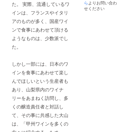
ティで
ら
よりお問い合わ
た。 実際、流通しているワ
やや辛
せください
口タイ
インは、フランスやイタリ
プの新
アのものが多く、国産ワイ
酒ワイ
ンとな
ンで食事にあわせて頂ける
りま
す。 ※
ようなものは、少数派でし
なお、
『百農
た。
民甲州
2018（
原
しかし一部には、日本のワ
酒）』
につい
インを食事にあわせて楽し
ては、
瓶詰め
んでほしいという生産者も
前の
フィル
あり、山梨県内のワイナ
タリン
グをか
リーをあまねく訪問し、多
けてい
ない特
くの醸造責任者と対話し
別なワ
て、その事に共感した大山
イン
で、限
は、「甲州ワインを多くの
定120本
しか生