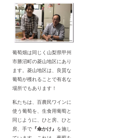
葡萄畑は同じく山梨県甲州
市勝沼町の菱山地区にあり
ます。菱山地区は、良質な
葡萄が穫れることで有名な
場所でもあります！
私たちは、百農民ワインに
使う葡萄を、生食用葡萄と
同じように、ひと房、ひと
房、手で
『傘かけ』
を施し
ています。これは、葡萄を