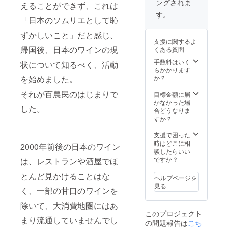
ングされま
農民甲
えることができず、これは
やや辛
州
口タイ
す。
「日本のソムリエとして恥
2017』
プの新
は、
酒ワイ
ずかしいこと」だと感じ、
2017年
ンとな
支援に関するよ
秋に収
りま
帰国後、日本のワインの現
くある質問
穫した
す。
葡萄か
（※未成
手数料はいく
状について知るべく、活動
ら醸
年の飲
らかかります
し、1年
酒は法
を始めました。
か？
の熟成
律で禁
それが百農民のはじまりで
期間を
じられ
目標金額に届
経た辛
ていま
かなかった場
した。
口の白
す。）
合どうなりま
ワイン
すか？
です。
・『百
支援で困った
農民甲
時はどこに相
2000年前後の日本のワイン
州
談したらいい
2018』
ですか？
は、レストランや酒屋でほ
は、
2018年
とんど見かけることはな
ヘルプページを
秋に収
見る
く、一部の甘口のワインを
穫した
葡萄か
除いて、大消費地圏にはあ
ら醸し
このプロジェクト
た、フ
まり流通していませんでし
の問題報告は
こち
ルー