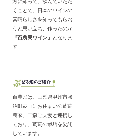
方に知って、飲んでいただ
頂くた
めにも
くことで、日本のワインの
「お早
めに飲
素晴らしさを知ってもらお
みきっ
ていた
うと思い立ち、作ったのが
だくこ
『百農民ワイン』
となりま
と」を
お奨め
す。
してお
りま
す。
（※未成
年の飲
酒は法
律で禁
じられ
ていま
す。）
百農民は、山梨県甲州市勝
沼町菱山にお住まいの葡萄
農家、三森ご夫妻と連携し
ており、葡萄の栽培を委託
しています。