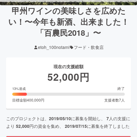
甲州ワインの美味しさを広めた
い！〜今年も新酒、出来ました！
「百農民2018」〜
etoh_100notami
フード・飲食店
現在の支援総額
52,000
円
終了
13
%達成
目標金額
400,000
円
支援者数
7
人
このプロジェクトは、
2019/05/10
に募集を開始し、
7
人の支援に
より
52,000
円の資金を集め、
2019/07/15
に募集を終了しました