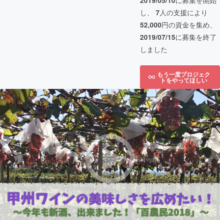
2019/05/10
に募集を開始
し、
7
人の支援により
52,000
円の資金を集め、
2019/07/15
に募集を終了
しました
もう一度プロジェク
トをやってほしい