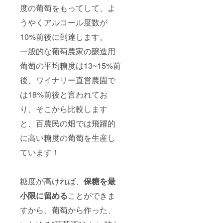
度の葡萄をもってして、よ
うやくアルコール度数が
10%前後に到達します。
一般的な葡萄農家の醸造用
葡萄の平均糖度は13~15%前
後、ワイナリー直営農園で
は18%前後と言われてお
り、そこから比較します
と、百農民の畑では飛躍的
に高い糖度の葡萄を生産し
ています！
糖度が高ければ、
保糖を最
小限に留める
ことができま
すから、葡萄から作った、