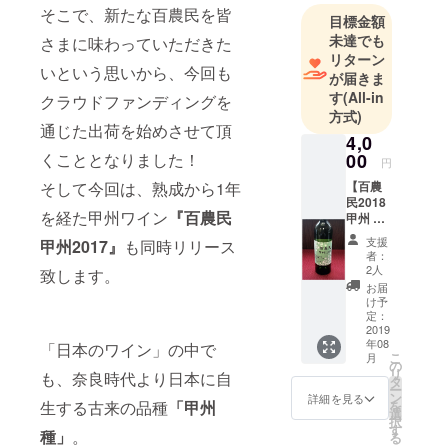
に活動して
そこで、新たな百農民を皆
目標金額
おります。
未達でも
さまに味わっていただきた
また、勝沼
リターン
地区への葡
いという思いから、今回も
が届きま
萄畑の見
す
(All-in
クラウドファンディングを
学、収穫体
方式)
通じた出荷を始めさせて頂
験、葡萄農
4,0
家との交
くこととなりました！
00
円
流、生食用
そして今回は、熟成から1年
【百農
葡萄狩りツ
民2018
を経た甲州ワイン
『百農民
甲州 新
アーといっ
酒お試
た、皆さま
支援
甲州2017』
も同時リリース
しセッ
者：
に喜ばれる
ト】
2人
致します。
（『百
楽しい企画
お届
農民甲
け予
を立てて、
州
定：
運営してお
2018』
2019
年08
（白ワ
「日本のワイン」の中で
ります。
こ
月
イン）1
の
リ
も、奈良時代より日本に自
本
タ
ー
＋ サ
ン
詳細を見る
生する古来の品種
「甲州
を
ンクス
選
択
レ
す
種」
。
る
ター）