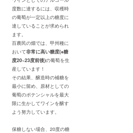
度数に達するには、収穫時
の葡萄が一定以上の糖度に
達していることが求められ
ます。
百農民の畑では、甲州種に
おいて
非常に
高い糖度(※糖
度20~23度前後)
の葡萄を生
産しています！
その結果、醸造時の補糖を
最小に留め、原材としての
葡萄のポテンシャルを最大
限に生かしてワインを醸す
よう努力しています。
保糖しない場合、20度の糖