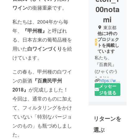
00nota
ワイン
の衞籐重豪です。
mi
私たちは、2004年から毎
東京都
年、
『甲州種』
と呼ばれ
他に3件の
プロジェク
る、日本古来の葡萄品種を
トを掲載し
用いた
白ワインづくり
を続
ています
けています。
私たち、
『百農民』
(ひゃくのう
この春も、甲州種の白ワイ
たみ)は、百
ンの新酒
『百農民甲州
https://www.100notami.com/
農民用の葡
メッセー
2018』
が完成しました！
萄の栽培、
ジを送る
今回は、通常のものに加え
ワイン生産
までのプロ
て、フィルタリングをかけ
デュース、
ていない「特別なバージョ
リターンを
日本のワイ
ンのもの」も瓶づめしまし
ンを広める
選ぶ
啓蒙を目的
た。