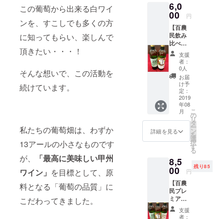
6,0
・『百
この葡萄から出来る白ワイ
農民甲
00
円
州
ンを、すこしでも多くの方
【百農
2018』
民飲み
に知ってもらい、楽しんで
は、
比べ
2018年
頂きたい・・・！
セッ
秋に収
支援
ト】
穫した
者：
（『百
葡萄か
0人
そんな想いで、この活動を
農民甲
ら醸し
お届
州
た、フ
け予
続けています。
2017』
ルー
定：
（白ワ
2019
ティで
年08
イン）1
やや辛
こ
月
本 ＆
口タイ
の
リ
『百農
プの新
タ
ー
私たちの葡萄畑は、わずか
民甲州
酒ワイ
ン
詳細を見る
を
2018』
ンとな
選
択
13アールの小さなものです
（白ワ
りま
す
る
イン）1
す。
が、
「最高に美味しい甲州
8,5
本 （計
（※未成
残り85
2本）
00
年の飲
ワイン」
を目標として、原
円
＋ サ
酒は法
【百農
ンクス
律で禁
料となる「葡萄の品質」に
民プレ
レ
じられ
ミアム
こだわってきました。
ター）
ていま
飲み比
・『百
す。）
支援
べセッ
農民甲
者：