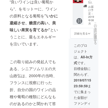
”良いワインは良い葡萄か
ト】
州
5人
（『百
2017』
お届
ら”、をモットーに、ワイン
農民甲
は、
け予
州
2017年
定：
の原料となる葡萄を
”いかに
2017』
2019
秋に収
年08
（白ワ
穫した
凝縮させ、糖度の高い、美
こ
月
イン）1
葡萄か
の
リ
本 ＆
ら醸
味しい果実を育てるか”
とい
タ
ー
『百農
し、1年
ン
詳細を見る
を
うことに、最もエネルギー
民甲州
の熟成
選
択
2018』
期間を
す
る
を注いでいます。
（白ワ
経た辛
このプロ
イン）1
口の白
ジェクト
本 ＆
ワイン
『百農
です。
は、
All-In方
民甲州
・『百
この取り組みの発起人でも
式
です。
2018（
農民甲
原
州
ある、シニアソムリエの大
目標金額に
酒）』
2018』
関わらず、
（白ワ
山政弘は、2000年の当時、
は、
イン）1
2018年
2019/07/15
フランスに視察に行った
本 （計
秋に収
23:59:59
ま
3本）
穫した
折、自分の国のワインの品
＋ サ
葡萄か
でに集まっ
ンクス
ら醸し
種や葡萄の種類にどんなも
た金額が
レ
た、フ
ター）
ルー
のがあるのかと聞かれて答
ファンディ
・『百
ティで