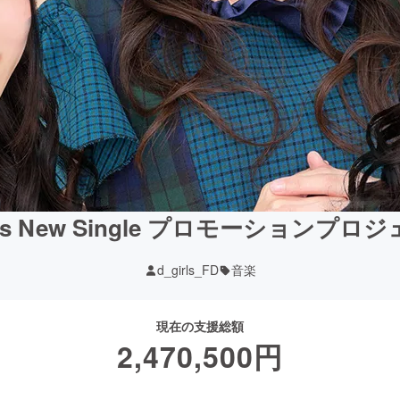
irls New Single プロモーションプロ
d_girls_FD
音楽
現在の支援総額
2,470,500
円