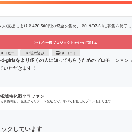
人の支援により
2,470,500
円の資金を集め、
2019/07/31
に募集を終了し
もう一度プロジェクトをやってほしい
RLコピー
埋め込み
QRコード
プロジェクトd-girlsをより多くの人に知ってもらうためのプロモ
ていただきます！
領域特化型クラファン
から実施可能。 企画からリターン配送まで、すべてお任せのプランもあります！
ェックしています