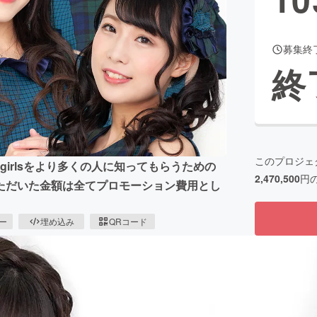
募集終
CAMPFIRE for Social Good
CAMPFIRE Creation
終
CAMPFIREふるさと納税
machi-ya
コミュニティ
このプロジェ
クトd-girlsをより多くの人に知ってもらうための
2,470,500
円
ただいた金額は全てプロモーション費用とし
ピー
埋め込み
QRコード