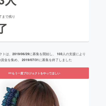
了まで残り
了
クトは、
2019/06/29
に募集を開始し、
103
人の支援により
の資金を集め、
2019/07/31
に募集を終了しました
もう一度プロジェクトをやってほしい