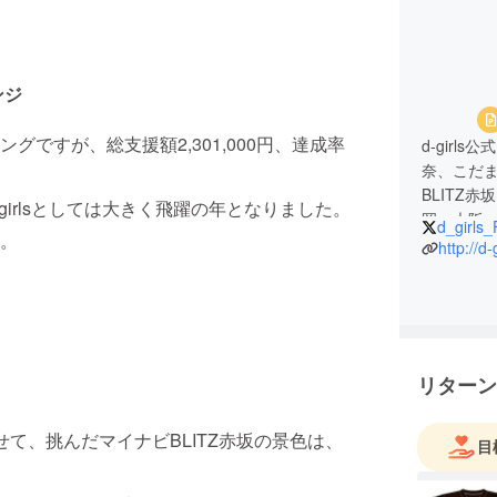
ンジ
ですが、総支援額2,301,000円、達成率
d-gir
奈、こだま
BLITZ赤
irlsとしては大きく飛躍の年となりました。
岡・大阪
d_girls
。
http://d-g
リターン
させて、挑んだマイナビBLITZ赤坂の景色は、
目