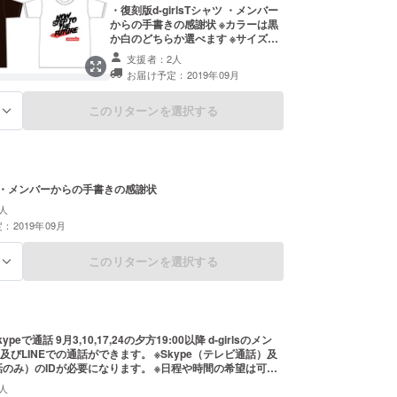
・復刻版d-girlsTシャツ ・メンバー
からの手書きの感謝状 ※カラーは黒
か白のどちらか選べます ※サイズは
S/M/L/XL/3Lから選べます
支援者：2人
お届け予定：2019年09月
このリターンを選択する
る
D ・メンバーからの手書きの感謝状
人
：2019年09月
このリターンを選択する
る
通話 9月3,10,17,24の夕方19:00以降 d-girlsのメン
e及びLINEでの通話ができます。 ※Skype（テレビ通話）及
通話のみ）のIDが必要になります。 ※日程や時間の希望は可能
いたしますが、希望に添えない場合がございます ※ひと枠
人
数のご支援も可能ですが、枠を連続させるのは2枠までとなりま