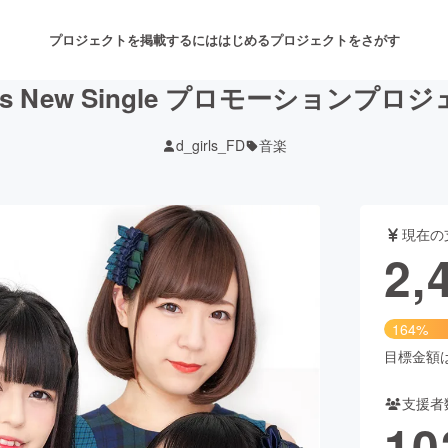
プロジェクトを掲載するには
はじめる
プロジェクトをさがす
irls New Single プロモーションプロ
d_girls_FD
音楽
注目のリターン
注目の新着プロジェクト
募集終了が近いプロジェクト
も
現在の
音楽
舞台・パフォーマンス
2,
ゲーム・サービス開発
フード・飲食店
164%
書籍・雑誌出版
アニメ・漫画
目標金額は1
支援者
チャレンジ
ビューティー・ヘルスケ
10