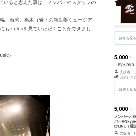
だけていると思えた事は、メンバーやスタッフの
幌、台湾、栃木（岩下の新生姜ミュージア
d-girlsを見ていただくことができまし
詳細を見
sic）
5,000
円
・PVのDV
支援者：0
お届け予定
詳細を見
5,000
円
メンバーとSkypeで
バーをSkyp
びLINE（
なかぎり調整
支援者：1
15分 ※複