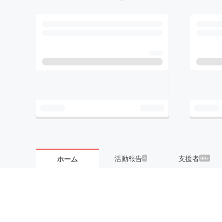
活動報告
支援者
ホーム
4
99+