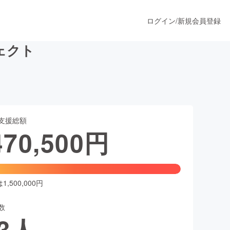
ログイン
/
新規会員登録
ジェクト
うすぐ公開されます
支援総額
プロダクト
470,500
円
ファッション
スポーツ
,500,000円
数
ア
ソーシャルグッド
3
人