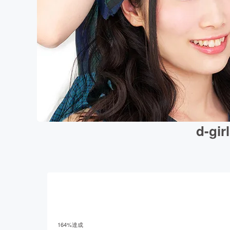
d-g
164
%達成