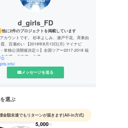
d_girls_FD
他に2件のプロジェクトを掲載しています
ls公式アカウントです。 杉本よしみ、瀬戸千花、斉東由
霞、百瀬めい 【2018年8月13日(月) マイナビ
坂・単独公演開催決定☆】全国ツアー2017-2018 福
・名古屋・北海道・台湾
_FD
irls.info/
メッセージを送る
を選ぶ
標金額未達でもリターンが届きます
(All-in方式)
5,000
円