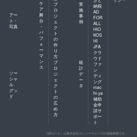
さと
ケ
プ
実
納税
ア
ロ
施
AD
アー
舞
ジ
事
FOR
ト・
台
ェ
例
ALL
写真
・
ク
HIO
パ
ト
KOS
フ
の
HI
ォ
作
JFA
ー
り
クラ
マ
方
ウド
ン
プ
統
ファ
ス
ロ
計
ン
ソー
ジ
デ
ディ
シャ
ェ
ー
ング
ル
ク
タ
mac
グッ
ト
hi-ya
ド
の
補助
広
金申
め
請サ
方
ポー
ト
「QRコード」は株式会社デンソーウェーブの登録商標です。