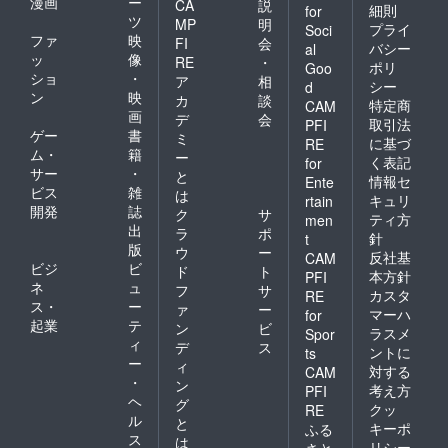
漫画
ー
CA
説
細則
for
ツ
MP
明
プライ
Soci
ファ
映
FI
会
バシー
al
ッ
像
RE
・
ポリ
Goo
ショ
・
ア
相
シー
d
ン
映
カ
談
特定商
CAM
画
デ
会
取引法
PFI
ゲー
書
ミ
に基づ
RE
ム・
籍
ー
く表記
for
サー
・
と
情報セ
Ente
ビス
雑
は
キュリ
rtain
開発
誌
ク
サ
ティ方
men
出
ラ
ポ
針
t
版
ウ
ー
反社基
CAM
ビジ
ビ
ド
ト
本方針
PFI
ネ
ュ
フ
サ
カスタ
RE
ス・
ー
ァ
ー
マーハ
for
起業
テ
ン
ビ
ラスメ
Spor
ィ
デ
ス
ントに
ts
ー
ィ
対する
CAM
・
ン
考え方
PFI
ヘ
グ
クッ
RE
ル
と
キーポ
ふる
ス
は
リシー