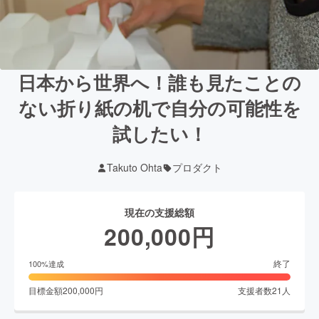
日本から世界へ！誰も見たことの
ない折り紙の机で自分の可能性を
試したい！
Takuto Ohta
プロダクト
現在の支援総額
200,000
円
終了
100
%達成
目標金額
200,000
円
支援者数
21
人