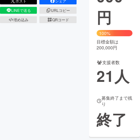
ポスト
シェア
円
LINEで送る
URLコピー
まちづくり・地域活性化
埋め込み
QRコード
CAMPFIRE for Social Good
CAMPFIRE Creation
100%
CAMPFIREふるさと納税
machi-ya
コミュニティ
目標金額は
200,000円
支援者数
21
人
募集終了まで残
り
終了