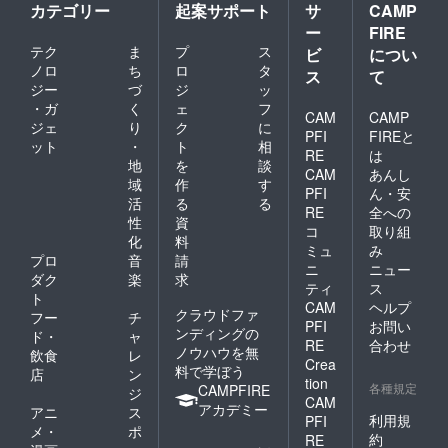
カテゴリー
起案サポート
サ
CAMP
ー
FIRE
テク
ま
プ
ス
ビ
につい
ノロ
ち
ロ
タ
ス
て
ジー
づ
ジ
ッ
・ガ
く
ェ
フ
CAM
CAMP
ジェ
り
ク
に
PFI
FIREと
ット
・
ト
相
RE
は
地
を
談
CAM
あんし
域
作
す
PFI
ん・安
活
る
る
RE
全への
性
資
コ
取り組
化
料
ミュ
み
プロ
音
請
ニ
ニュー
ダク
楽
求
ティ
ス
ト
CAM
ヘルプ
クラウドファ
フー
チ
PFI
お問い
ンディングの
ド・
ャ
RE
合わせ
ノウハウを無
飲食
レ
Crea
料で学ぼう
店
ン
tion
各種規定
CAMPFIRE
ジ
CAM
アカデミー
アニ
ス
利用規
PFI
メ・
ポ
約
RE