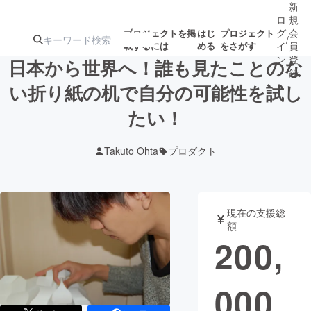
新
ロ
規
グ
会
プロジェクトを掲
はじ
プロジェクト
/
載するには
める
をさがす
イ
員
ン
登
日本から世界へ！誰も見たことのな
録
い折り紙の机で自分の可能性を試し
たい！
人気のプロ
注目のリ
注目の新着プロ
募集終了が近いプ
もうすぐ公開
ジェクト
ターン
ジェクト
ロジェクト
されます
Takuto Ohta
プロダクト
アート・写真
音楽
現在の支援総
テクノロジー・ガジェット
ゲーム・サ
額
200,
映像・映画
書籍・雑誌
000
ビジネス・起業
チャレンジ