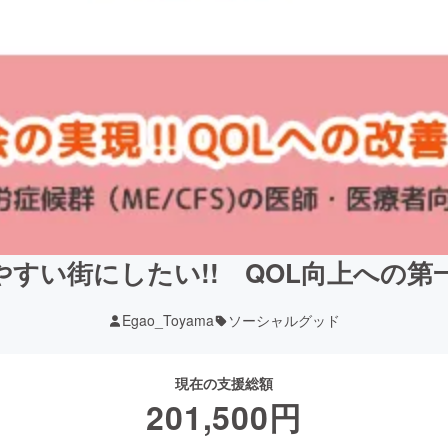
すい街にしたい!! QOL向上への第一
Egao_Toyama
ソーシャルグッド
現在の支援総額
201,500
円