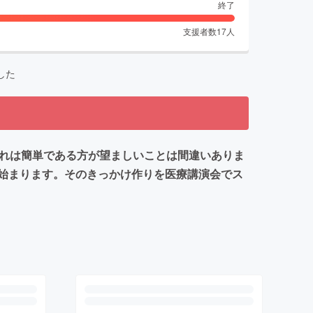
終了
支援者数
17
人
した
これは簡単である方が望ましいことは間違いありま
始まります。そのきっかけ作りを医療講演会でス