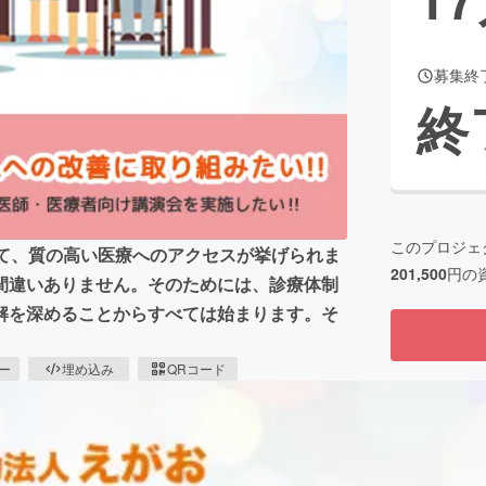
募集終
CAMPFIRE for Social Good
CAMPFIRE Creation
終
CAMPFIREふるさと納税
machi-ya
コミュニティ
このプロジェ
して、質の高い医療へのアクセスが挙げられま
201,500
円の
間違いありません。そのためには、診療体制
解を深めることからすべては始まります。そ
ピー
埋め込み
QRコード