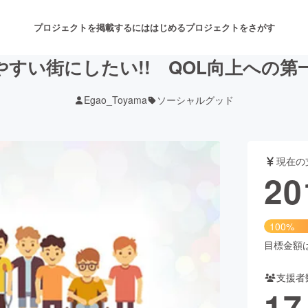
プロジェクトを掲載するには
はじめる
プロジェクトをさがす
すい街にしたい!! QOL向上への第一
Egao_Toyama
ソーシャルグッド
注目のリターン
注目の新着プロジェクト
募集終了が近いプロジェクト
も
現在の
音楽
舞台・パフォーマンス
20
ゲーム・サービス開発
フード・飲食店
100%
書籍・雑誌出版
アニメ・漫画
目標金額は2
支援者
チャレンジ
ビューティー・ヘルスケ
17