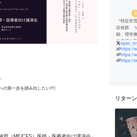
『特定非
症候群、
師、理学
る支援を
egao_t
お悩みを
https:/
『特定非
https:/
https://
の架橋、
者会を運
。
への第一歩を踏み出したい!!!〗
リターン
候群（ME/CFS）医師・医療者向け講演会」