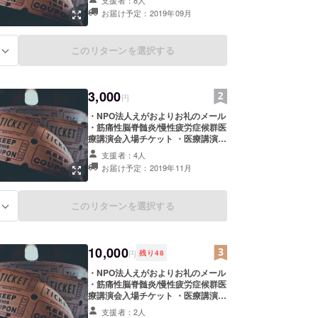
お届け予定：2019年09月
このリターンを選択する
る
3,000
円
・NPO法人えがおよりお礼のメール
・筋痛性脳脊髄炎/慢性疲労症候群医
療講演会入場チケット ・医療講演会
資料の送付（PDF/Eメール）
支援者：4人
お届け予定：2019年11月
このリターンを選択する
る
10,000
円
残り
48
・NPO法人えがおよりお礼のメール
・筋痛性脳脊髄炎/慢性疲労症候群医
療講演会入場チケット ・医療講演会
資料の送付（PDF/Eメール） ・
支援者：2人