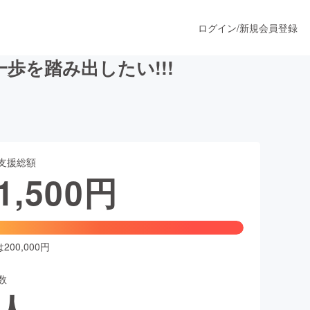
ログイン
/
新規会員登録
歩を踏み出したい!!!
うすぐ公開されます
支援総額
プロダクト
1,500
円
ファッション
スポーツ
00,000円
数
ア
ソーシャルグッド
人