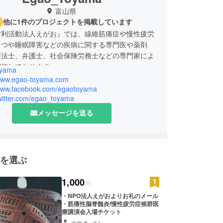
富山県
他に1件のプロジェクトを掲載しています
営利活動法人えがお』では、線維筋痛症や慢性疲労
うつや睡眠障害などの疾病に関する専門医や薬剤
療法士、弁護士、社会保険労務士などの専門家によ
実施しております。
oyama
お持ちの方は、当法人まで、ご連絡を！
/www.egao-toyama.com
営利活動法人 えがお』は、線維筋痛症北陸患者会虹
/www.facebook.com/egaotoyama
twitter.com/egao_toyama
北陸筋痛性脳脊髄炎の会オアシス、これら2つの患
営している法人です。
メッセージを送る
を選ぶ
1,000
円
・NPO法人えがおよりお礼のメール
・筋痛性脳脊髄炎/慢性疲労症候群医
療講演会入場チケット
支援者：8人