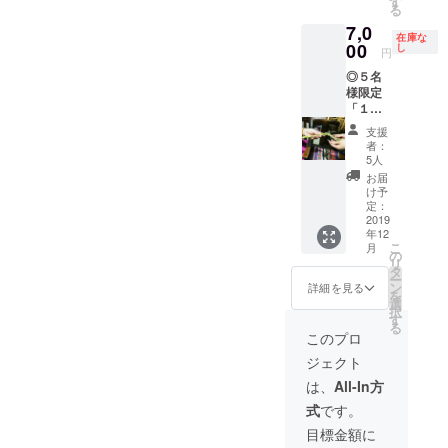
す
れは
ので、
る
ま
う！
2018年
ご希望
7,0
す！」
ぜ
に真菰
日など
在庫な
コース
00
ひ空腹
し
料理つ
ご相談
円
(7000
できて
くしの
くださ
◎５名
円) ・
くださ
企画を
い！ ※
様限定
期日 A
い。
した時
写真
「１２
日程・
食
の写真
は、以
月２日
12月１
事の前
です。
前マル
支援
(月曜日)
日(日曜
に、一
者：
シェに
に流し
日)
人ひと
5人
・真
出店し
処市子
10:30〜
り身体
菰と牛
お届
た時の
路で開
14:30
を緩め
け予
肉の旨
施術中
催する
・
定：
胃を元
甘辛
のもの
真菰ご
2019
会場
気にす
です。
年12
ぱんラ
流し処
るマッ
・刺
一切加
こ
月
ンチ&真
市子路
の
サージ
し身的
工はし
リ
菰注連
（千駄
タ
をしま
真菰と
ており
ー
飾り製
木駅・
ン
す。
詳細を見る
鶏ハム
ませ
を
作WSに
西日暮
選
※こ
の柚子
ん。 も
択
ご招待
里駅か
す
れは
胡椒サ
ちろん
る
しま
ら徒歩
2018年
このプロ
ラダ
こうし
す！」
約８
に真菰
たコス
ジェクト
コース
分・参
料理つ
・真
プレは
(7000
加の方
くしの
は、
All-In方
菰と旬
いたし
円)
に個別
企画を
野菜を
ません
式
です。
・期
でお知
した時
蒸して
が、 体
日 B
らせし
の写真
目標金額に
オリー
感的に
日程・
ます）
です。