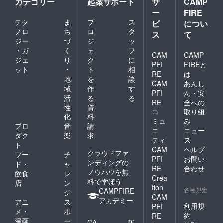
カテゴリー
起案サポート
サ
CAMP
しくは
ランチ
敵です
田線 千
ー
FIRE
をご用
よ。）
駄木駅
それと
テク
ま
プ
ス
意しま
ビ
につい
ひと昔
からそ
おんな
すね。
前まで
ノロ
ち
ロ
タ
れぞれ
じくら
ス
て
（綯い
生活の
歩いて
ジー
づ
ジ
ッ
い嬉し
上がっ
一部で
８分ほ
い代打
・ガ
く
ェ
フ
たしめ
CAM
CAMP
あった
どで
を一緒
ジェ
り
ク
に
縄に、
手仕
す。
PFI
FIREと
に相談
ット
・
ト
相
松ぼっ
事、藁
※も
できた
RE
は
くりな
地
を
談
綯い。
し11月
らあり
CAM
あんし
どを飾
昔から
12日に
域
作
す
がたい
PFI
ん・安
りつけ
人々が
来るの
です。
活
る
る
れば、
RE
全への
平和へ
が難し
性
資
ク
の祈り
コ
取り組
くなっ
化
料
リスマ
と願い
た場合
ミュ
み
スやイ
プロ
音
請
を込め
には、
ニ
ニュー
ンテリ
綯い上
ダク
楽
求
追加日
ティ
ス
アとし
げてき
程を組
ト
CAM
ヘルプ
て一年
た注連
むかも
クラウドファ
フー
チ
中飾っ
飾り。
PFI
お問い
しくは
ンディングの
ド・
ャ
ても素
令和は
RE
合わせ
ノウハウを無
飲食
レ
敵です
じめて
それと
Crea
料で学ぼう
よ。）
のお正
店
ン
おんな
tion
ひと昔
各種規定
月を手
CAMPFIRE
じくら
ジ
CAM
前まで
作りの
い嬉し
アカデミー
アニ
ス
生活の
利用規
PFI
真菰の
い代打
メ・
ポ
一部で
注連飾
約
を一緒
RE
漫画
ー
あった
CA
説
りとお
に相談