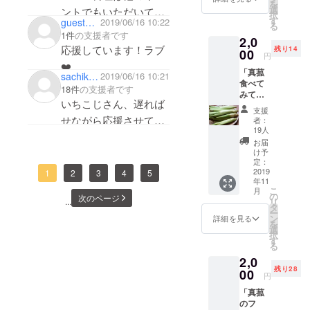
を
を乾燥
使って
選
ントでもいただいてか
択
させ
いろん
す
guest55478f587e
2019/06/16 10:22
る
らだがスッキリしまし
て、土
なもの
1件
の支援者です
2,0
鍋で丁
になっ
た。今回はマッサージ
応援しています！ラブ
残り14
寧に
00
て… と
円
が気になりました！応
炒って
いう真
❤️
「真菰
お茶に
菰にま
sachiko_laulea
2019/06/16 10:21
援しています(^^)
食べて
したも
つわる
18件
の支援者です
みてく
のを送
私達の
いちこじさん、遅れば
ださ
りま
あれこ
支援
い！」
す。 ま
れを 応
せながら応援させて下
者：
コース
ろやか
援して
19人
さい^_^ 茅ヶ崎で畑を
秋
で優し
いただ
お届
になり
い真菰
けたら
け予
やっているので、来年
収穫し
が身体
定：
嬉しい
そこの一画に水を張り
たらお
2019
を
1
2
3
4
5
です。
年11
すすめ
すーっ
お礼
真菰を育てたいと思い
こ
月
レシピ
と通り
の
メッ
次のページ
リ
...
ます。そして下曽我の
ブック
過ぎて
タ
セージ
ー
と共に
いきま
ン
を
詳細を見る
畑にも是非遊びに行か
を
【５
す。 真
選
「メー
択
せて下さい！田中佐知
本】送
菰茶、
す
ル」に
る
りま
パック
て送ら
子
2,0
す。
５個
せてい
残り28
レ
00
を、郵
ただき
円
ター
便局の
ます。
「真菰
パック
【ス
のフ
(赤)で送
マート