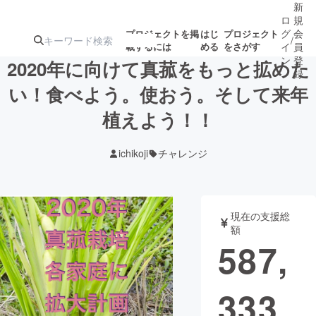
新
ロ
規
グ
会
プロジェクトを掲
はじ
プロジェクト
/
載するには
める
をさがす
イ
員
ン
登
2020年に向けて真菰をもっと拡めた
録
い！食べよう。使おう。そして来年
植えよう！！
人気のプロ
注目のリ
注目の新着プロ
募集終了が近いプ
もうすぐ公開
ジェクト
ターン
ジェクト
ロジェクト
されます
ichikoji
チャレンジ
アート・写真
音楽
現在の支援総
テクノロジー・ガジェット
ゲーム・サ
額
587,
映像・映画
書籍・雑誌
333
ビジネス・起業
チャレンジ