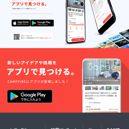
に直接
す。 形
練り込
い！
ご案内
は関東
みごぱ
※流
します
でメ
ん】を
し処 市
ね）
ジャー
使った
子路
山手線
な丸型
真菰
は、東
西日暮
と関西
バー
京都文
里駅、
でよく
ガーの
京区千
もしく
見かけ
ランチ
駄木３
は千代
るメガ
をご用
丁目に
田線 千
ネ型の
意しま
ありま
駄木駅
どちら
すね。
す。
からそ
かお好
（綯い
（詳細
れぞれ
きな方
上がっ
や行き
歩いて
を選ん
たしめ
方など
８分ほ
でいた
縄に、
はこち
どで
だき
松ぼっ
らを選
す。
作って
くりな
ばれた
※も
いきま
どを飾
パトロ
し11月
す。 真
りつけ
ンの方
11日に
菰茶と
れば、
に直接
来るの
【真菰
ク
ご案内
が難し
練り込
リスマ
します
くなっ
みごぱ
スやイ
ね）
た場合
ん】を
ンテリ
山手線
には、
使った
アとし
西日暮
追加日
真菰
て一年
里駅、
程を組
バー
中飾っ
もしく
むかも
ガーの
ても素
は千代