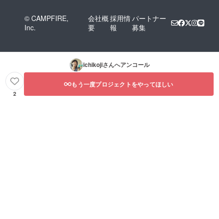
くださ
い。 ※
© CAMPFIRE,
会社概
採用情
パートナー
流し処
Inc.
要
報
募集
市子路
までの
交通費
はパト
ロン様
ichikoji
さんへアンコール
でご負
担いた
だく形
もう一度プロジェクトをやってほしい
になり
2
ます