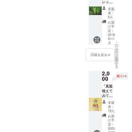
レッ
りま
レ
シュな
す。ご
ター】
支援
葉っ
了承く
にて送
者：
ぱ、
ださ
らせて
5人
使って
い。
いただ
お届
みてく
きます
け予
ださ
定：
ね。 ※
い！」
2019
（収穫
発送は
年11
コース
次第〜
11月中
こ
月
収
11月中
の
旬にな
リ
穫次
旬まで
タ
りま
ー
第〜11
に発送
ン
す。発
詳細を見る
を
月中旬
予定）
選
送の折
択
発送予
発
す
にはご
る
定で
送前に
連絡い
2,0
す。 発
ご連絡
たしま
残り14
送前に
00
させて
す。 ※
円
ご連絡
いただ
デトッ
「真菰
させて
きま
クス効
植えて
いただ
す。
果を更
みてく
きま
に高め
ださ
す。 生
るに
支援
い！」
の葉っ
は、ヤ
者：
コース
ぱをレ
19人
カンや
来年
ター
土鍋で
お届
の春
パック
け予
２０分
（５月
(赤)にな
定：
程煮出
発送予
2020
るたけ
すと更