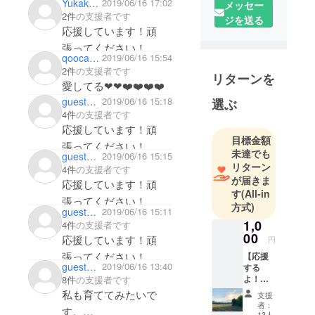
Yukako Tsushima
2019/06/16 17:02
こもてら
メッセー
本で初めて食べて美味
2件
の支援者です
す」を始め
ジを送る
しいなーと。それに
応援しています！頑
ます。
うっでぃーさんのパン
張ってください！
リトリート
qoocaemama
2019/06/16 15:54
がリターンだなんて幸
企画「いの
2件
の支援者です
せ！
リターンを
ちについ
愛してる❤❤❤️❤️❤️❤️
て。」ケー
guest62962d3e05
2019/06/16 15:18
選ぶ
タリング担
4件
の支援者です
当。
応援しています！頑
目標金額
熊本＆東京
張ってください！
未達でも
guest62962d3e05
2019/06/16 15:15
での様々な
リターン
4件
の支援者です
出逢いに感
が届きま
応援しています！頑
謝しつつ、
す
(All-in
張ってください！
クラウド
方式)
guest62962d3e05
2019/06/16 15:11
ファンディ
1,0
4件
の支援者です
ングで拡が
00
応援しています！頑
円
る新たな出
張ってください！
【応援
逢いと可能
guest1573e3ba0c
2019/06/16 13:40
する
よ！
8件
の支援者です
性に
コー
私も育ててみたいで
支援
わくわくし
ス】 リ
者：
す。
ターン
ておりま
13人