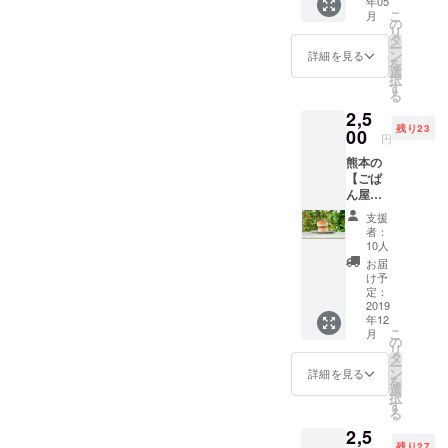
年05
定）真
いっぱ
に良い
こ
月
菰の苗
い詰め
の
そうで
リ
を【３
て送り
タ
す。
ー
本】送
ます。
ン
詳細を見る
を
りま
自分で
選
択
す！
乾かし
す
る
発送前
て刻ん
2,5
にご連
でフラ
残り23
絡させ
00
イパン
円
ていた
で
熊本の
だきま
ちょっ
【ごぱ
す。
と焙煎
ん屋
ぜひ大
してお
うっ
きめの
茶にし
支援
でぃー
バケツ
てもよ
者：
】さん
でも、
し、 菖
10人
の【ご
ご自分
蒲湯み
お届
ぱん】
の水田
たいに
け予
とコラ
の端っ
定：
お風呂
ボが決
2019
こで
に入れ
年12
まりま
も、植
て、 昼
こ
月
した！
えてみ
の
間は洗
リ
「収
てくだ
タ
濯物と
ー
穫した
さい！
ン
一緒に
詳細を見る
を
真菰を
秋に
選
干して
択
練り込
は２
す
また入
る
んだ
メート
れて…
2,5
【特製
ル超え
少しず
残り27