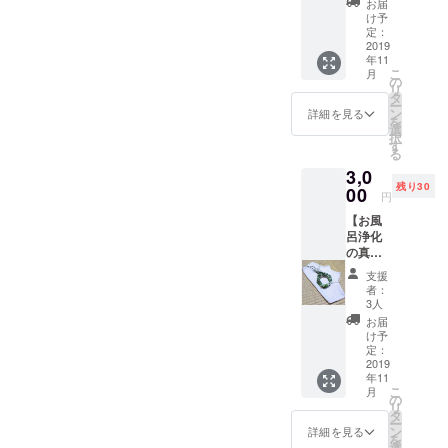
もごぱ
お届
す！！
ん】４
を
ん】を
け予
！
子入り
すーっ
定：
作って
１パッ
2019
と通り
いただ
年11
ク
過ぎ
きま
こ
月
る、優
の
す！
リ
＆
しいお
タ
蒸すと
ー
【フ
茶で
ン
もちも
詳細を見る
を
レッ
す。
選
ちのふ
択
シュ！
【真菰
す
わふわ
る
マコモ
茶パッ
で、冷
3,0
ダケ３
ク５個
めても
残り30
本】の
00
】と
ずーっ
円
セット
【収穫
とそれ
【お風
です。
したマ
が続
呂浄化
熊本県
コモダ
く、優
の真菰
産小
ケ３
しい優
リー
麦、発
本】を
しい
支援
ス】と
芽玄
セッ
【ごぱ
者：
【優し
米、小
トでレ
3人
ん】
い手紡
豆、自
ター
そこに
お届
ぎ肌撫
然海
パック
け予
さら
で布】
塩、酵
定：
（赤）
に、真
のセッ
2019
母、黒
で送り
菰のパ
年11
トで
砂糖で
ます。
ワフル
こ
月
す。 赤
焼き上
の
※発送は
なエネ
リ
ちゃん
げるご
タ
１１月
ルギー
ー
の沐浴
ぱん。
ン
中旬に
詳細を見る
を込め
を
みたい
動物性
選
なりま