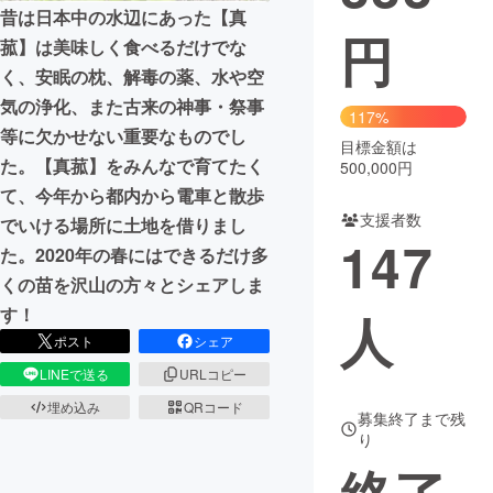
昔は日本中の水辺にあった【真
円
まちづくり・地域活性化
菰】は美味しく食べるだけでな
く、安眠の枕、解毒の薬、水や空
気の浄化、また古来の神事・祭事
CAMPFIRE for Social Good
CAMPFIRE Creation
117%
等に欠かせない重要なものでし
CAMPFIREふるさと納税
machi-ya
コミュニティ
目標金額は
た。【真菰】をみんなで育てたく
500,000円
て、今年から都内から電車と散歩
支援者数
でいける場所に土地を借りまし
147
た。2020年の春にはできるだけ多
くの苗を沢山の方々とシェアしま
す！
人
ポスト
シェア
LINEで送る
URLコピー
埋め込み
QRコード
募集終了まで残
り