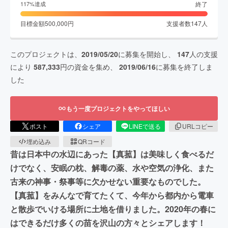
終了
117
%達成
目標金額
500,000
円
支援者数
147
人
このプロジェクトは、
2019/05/20
に募集を開始し、
147
人の支援
により
587,333
円の資金を集め、
2019/06/16
に募集を終了しま
した
もう一度プロジェクトをやってほしい
ポスト
シェア
LINEで送る
URLコピー
埋め込み
QRコード
昔は日本中の水辺にあった【真菰】は美味しく食べるだ
けでなく、安眠の枕、解毒の薬、水や空気の浄化、また
古来の神事・祭事等に欠かせない重要なものでした。
【真菰】をみんなで育てたくて、今年から都内から電車
と散歩でいける場所に土地を借りました。2020年の春に
はできるだけ多くの苗を沢山の方々とシェアします！