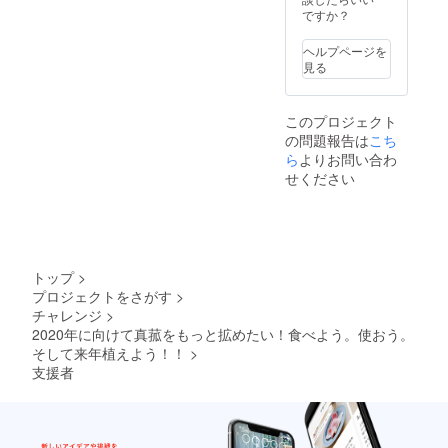
作とも
園地
ですか？
真菰の
さらに
密接な
帯・自
キムチ
レシピ
関係に
然栽培
的和え
を増や
ヘルプページを
ありま
育ちの
して開
見る
す。 今
稲穂を
・真
催しま
回は下
ご用意
菰の塩
すので
曽我の
しま
キンピ
ご期待
このプロジェクト
地で風
す。 形
ラ
くださ
の問題報告は
こち
に揺れ
は関東
い！
ながら
ら
よりお問い合わ
でメ
などな
※流
育った
ジャー
ど。こ
せください
し処 市
真菰を
な丸型
れに真
子路
使い縄
と関西
菰の炊
は、東
を綯っ
でよく
き込み
京都文
ていき
見かけ
ご飯や
京区千
ます。
るメガ
お吸い
駄木３
そして
ネ型の
物など
丁目に
トップ
>
飾り付
どちら
でし
ありま
プロジェクトをさがす
>
けは 相
かお好
た。
す。
チャレンジ
>
模川沿
きな方
（詳細
いの田
2020年に向けて真菰をもっと拡めたい！食べよう。使おう。
を選ん
さらに
や行き
園地
でいた
そして来年植えよう！！
>
レシピ
方など
帯・自
だき
を増や
はこち
支援者
然栽培
作って
して開
らを選
育ちの
いきま
催しま
ばれた
稲穂を
す。 真
すので
パトロ
ご用意
菰茶と
ご期待
ンの方
しま
【真菰
くださ