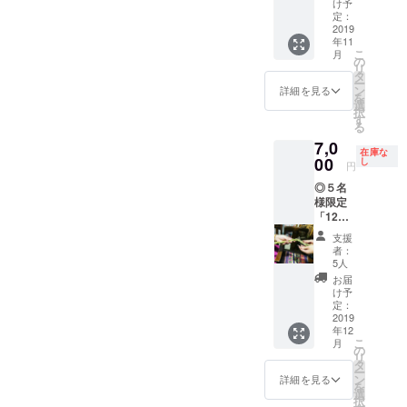
さい！
方など
け予
すりお
わりま
りにご
純
定：
はこち
休みく
すので
招
2019
米酒に
らを選
ださ
ご了承
年11
待！」
真菰を
ばれた
い。
くださ
こ
月
コース
漬け込
の
パトロ
い。 ※
リ
11月12
んだ真
タ
ンの方
発送予
ー
日開催
菰酒で
ン
に直接
詳細を見る
定は12
を
予定！
乾杯し
選
ご案内
月中旬
択
５名様
ましょ
す
します
になり
る
限定！
う！
ね）
ます。
7,0
真
ぜ
山手線
発送の
在庫な
菰料理
00
ひ空腹
し
西日暮
円
際には
でテー
できて
里駅、
ご連絡
◎５名
ブルを
くださ
もしく
いたし
様限定
埋め尽
い。
は千代
ます。
「12月
くすの
食
田線 千
１日(日
で真菰
事の前
駄木駅
支援
曜日)に
料理を
に、一
からそ
者：
流し処
堪能し
人ひと
5人
れぞれ
市子路
てくだ
り身体
歩いて
お届
で開催
さい！
を緩め
け予
８分ほ
する真
純
定：
胃を元
どで
菰ごぱ
2019
米酒に
気にす
す。 ※
年12
んラン
真菰を
るマッ
チケッ
こ
月
チ&真菰
漬け込
の
サージ
トを送
リ
注連飾
んだ真
タ
をしま
らせて
ー
り製作
菰酒で
ン
す。
詳細を見る
いただ
を
WSにご
乾杯し
選
※こ
きます
択
招待し
ましょ