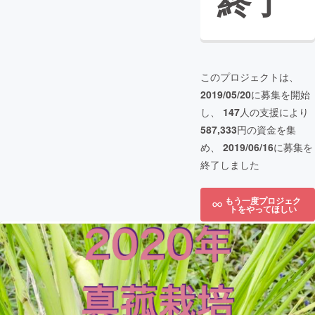
終了
このプロジェクトは、
2019/05/20
に募集を開始
し、
147
人の支援により
587,333
円の資金を集
め、
2019/06/16
に募集を
終了しました
もう一度プロジェク
トをやってほしい