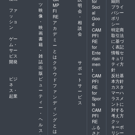
細則
for
手仕
ツ
迎えし
できた
MP
明
プライ
Soci
事、藁
ましょ
らあり
ファ
映
FI
会
バシー
al
綯い。
う！ 作
がたい
ッ
像
RE
・
ポリ
昔から
Goo
ること
です。
ショ
・
ア
相
人々が
は生き
シー
d
ン
映
平和へ
カ
談
るこ
特定商
CAM
の祈り
画
と。 み
デ
会
取引法
PFI
と願い
なさん
ゲー
書
ミ
に基づ
RE
を込め
に優し
ム・
籍
ー
く表記
for
綯い上
い風が
サー
・
と
げてき
情報セ
たくさ
Ente
ビス
雑
は
た注連
ん吹き
キュリ
rtain
開発
誌
飾り。
ますよ
ク
サ
ティ方
men
令和は
うに。
出
ラ
ポ
針
t
じめて
ご参加
版
ウ
ー
反社基
CAM
のお正
お待ち
ビジ
ビ
ド
ト
月を手
本方針
PFI
してい
ネ
ュ
フ
サ
作りの
ます。
カスタ
RE
ス・
ー
真菰の
ァ
ー
※写真は
マーハ
for
注連飾
起業
テ
昨年稲
ン
ビ
ラスメ
Spor
りとお
わらと
ィ
デ
ス
ントに
ts
迎えし
真菰で
ー
ィ
対する
ましょ
CAM
注連飾
・
ン
う！ 作
りWSを
考え方
PFI
ヘ
ること
グ
行った
クッ
RE
は生き
ル
時のも
と
キーポ
ふる
るこ
ので
ス
は
リシー
さと
と。 み
す。