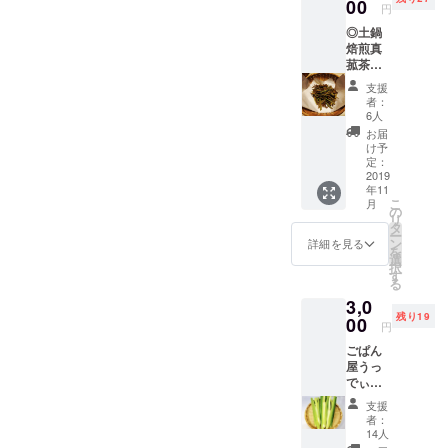
まこも
00
になり
つ香り
円
ごぱ
ます。
はほの
◎土鍋
ん】を
マコモ
かにな
焙煎真
送りま
ダケも
ります
菰茶５
す！
ぜひ食
が、 何
パック
コース
べて、
回か繰
支援
＋収穫
熊本
そし
り返し
者：
したマ
県産小
て葉っ
6人
楽しめ
コモダ
麦、発
ぱもい
ます。
お届
ケ３本
芽玄
ろいろ
け予
足湯の
セッ
米、小
定：
楽しん
場合
ト
2019
豆、自
でくだ
も、何
年11
2500円
然海
さい！
回か使
こ
月
収穫し
塩、酵
の
そこ
えます
リ
た真菰
母、黒
タ
からま
のでぜ
ー
の葉っ
砂糖で
ン
た増え
詳細を見る
ひ。 乾
を
ぱを乾
焼き上
選
たら…
燥させ
択
燥させ
げるご
す
と思う
て、ハ
る
て、土
ぱん。
とワク
サミで
3,0
鍋で丁
そこ
ワクし
細かく
残り19
寧に
00
に今年
ます
刻ん
円
炒って
収穫し
ね！！
で、自
ごぱん
お茶に
た真菰
！
分で真
屋うっ
しま
も練り
菰枕を
でぃー
す。 ま
込んで
作るの
さんの
ろやか
いただ
も本当
支援
【特製
で優し
いて
者：
におす
まこも
い真菰
【まこ
14人
すめで
ごぱ
が身体