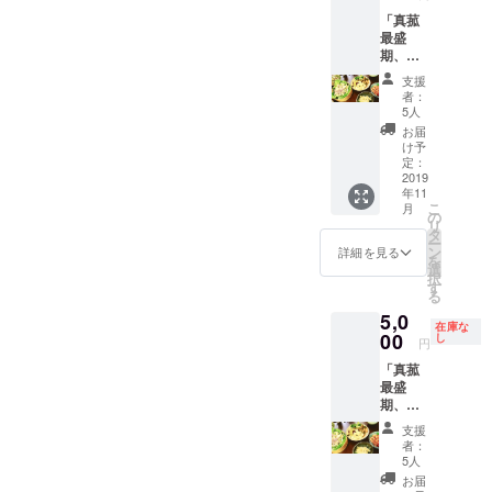
月中旬
時やう
いで
「真菰
以降発
たた寝
す。 心
最盛
動） 収
用にも
を込め
期、流
穫した
持ち歩
てお作
し処 市
真菰の
ける小
りしま
支援
子路 で
葉を
さめサ
す。 令
者：
開催す
しっか
イズな
5人
和に
る真菰
り身体
ので お
なって
お届
料理祭
で味
手持ち
け予
初めて
りにご
わって
定：
の枕と
のお正
招
2019
いただ
組み合
月を手
年11
待！」
く、 真
わせて
作りの
こ
月
コース
菰尽く
の
首筋に
しめ縄
リ
11月11
しの極
タ
あてる
とお迎
ー
日開催
楽施
ン
と心地
詳細を見る
えしま
を
予定！
術。
選
よく眠
しょ
択
５名様
※ ※流
す
りに誘
う！ ※
る
限定！
し処 市
われま
写真は
5,0
真
子路
す。 昔
昨年
在庫な
菰料理
00
は、東
し
から邪
作った
円
でテー
京都文
気を払
真菰の
「真菰
ブルを
京区千
い神と
しめか
最盛
埋め尽
駄木３
繋ぐと
ざりで
期、流
くすの
丁目に
言われ
す。
し処 市
で真菰
ありま
ていた
飾り付
支援
子路 で
料理を
す。
真菰枕
者：
けの材
開催す
堪能し
（詳細
5人
で どう
料など
る真菰
てくだ
や行き
ぞぐっ
お届
多少変
料理祭