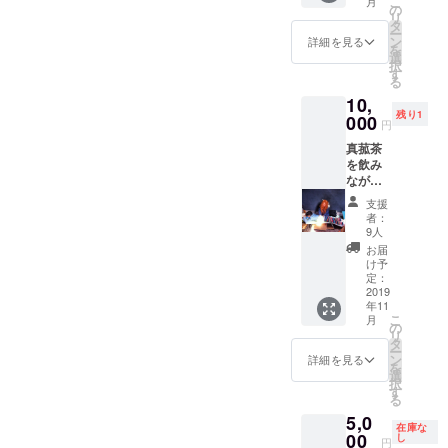
こ
月
PRISTI
一部で
の
が その
ます。
リ
NEさん
あった
タ
効果は
※レター
ー
のオー
手仕
ン
詳細を見る
半年か
パック
を
ガニッ
事、藁
選
ら１
(赤)での
択
クの晒
綯い
す
年、感
発送に
る
と糸、
（なわ
じてい
なりま
10,
奈良の
な
ただけ
す。 ※
残り1
益久染
000
い）。
ると思
円
ごぱん
織研究
昔から
いま
は１個
真菰茶
所さん
人々が
す。
２個、
を飲み
の手紡
平和へ
ではな
ながら
ぎ布で
の祈り
く１子
真菰足
手縫い
と願い
支援
２子、
湯でゆ
した真
を込め
者：
と数え
るんだ
菰枕
綯い上
9人
るので
後は 真
に、
げてき
お届
す。
菰枕に
しっか
たしめ
け予
横た
り乾燥
定：
かざ
わって
2019
させた
り。 わ
年11
60分
真菰を
たした
こ
月
じっく
たっぷ
の
ちもそ
リ
りたっ
り詰め
タ
の和(輪)
ー
ぷり緩
て送ら
ン
の中に
詳細を見る
を
め温め
せてい
選
いるこ
択
流
ただき
す
とを感
る
し！」
ます。
じてい
5,0
コース
旅先な
ただけ
在庫な
（12
00
ど移動
し
たら幸
円