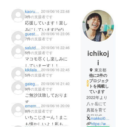
kaoru311
2019/06/16 23:48
3件
の支援者です
応援しています！楽し
みにしています(^o^)
guestaa9f128c0b
2019/06/16 23:06
7件
の支援者です
salutdaraha
2019/06/16 22:46
ichikoj
5件
の支援者です
マコモ尽くし楽しみに
i
していまーす！！
kikilala77
2019/06/16 22:45
東京都
5件
の支援者です
他に2件の
プロジェク
gaiegoshi
2019/06/16 21:40
トを掲載し
9件
の支援者です
ています
ご無沙汰致しておりま
2022年より
す。
八ヶ岳にて
ememgogo
2019/06/16 20:09
微力ながら応援させて
真菰を育て
8件
の支援者です
頂きます。
真菰栽培会
いちこじさーん！まこ
makkoi0122
頑張ってください。
員制度「ま
https://www.facebook.com/shinobu.azuma.7
も懐かしいよ！私も熊