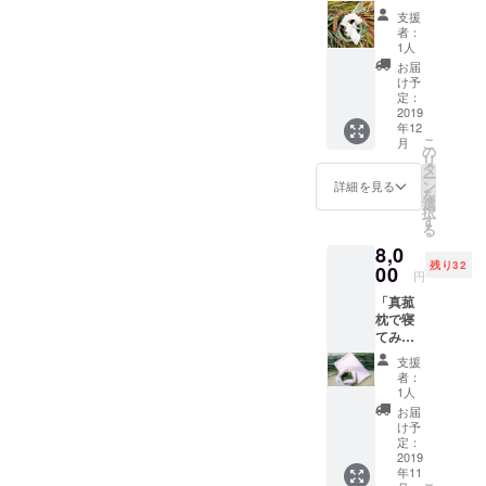
送
を真菰
クッ
湯を丁
めても
支援
る前に
のしめ
ション
寧に浄
ずーっ
者：
ご連絡
かざり
代わり
めま
1人
とそれ
を入れ
で迎え
に真菰
す。 ど
が続
お届
させて
よ
の葉っ
うぞ一
け予
く、優
いただ
う！」
ぱを入
定：
緒に毎
しい優
きま
コース
2019
れます
晩使っ
しい
す。
年12
（7000
ね。
て お風
【ごぱ
こ
月
円） 下
そして
の
呂を大
ん】 そ
リ
曽我の
春に
タ
事な安
こにさ
ー
地で風
は、真
ン
らぎの
詳細を見る
らに、
を
に揺れ
菰の苗
選
儀式の
真菰の
択
ながら
を【３
す
時間に
パワフ
る
育った
本】送
して お
ルなエ
8,0
真菰で
りま
洗濯物
ネル
残り32
しめか
00
す！植
と一緒
ギーを
円
ざりを
えてく
にお天
込めて
「真菰
お作り
ださ
道さま
いただ
枕で寝
して
い！！
に当て
きま
てみて
レター
！
てくだ
す！
くださ
パック
さい。
※11月以
支援
い！」
（赤）
真菰
者：
降の発
コース
にてお
1人
リース
送にな
送りし
はだん
お届
りま
（11月
ます。
け予
だんと
す。発
中旬発
ひと昔
定：
香りや
送時に
送予
2019
前まで
色が褪
ご連絡
年11
定）
生活の
せます
いたし