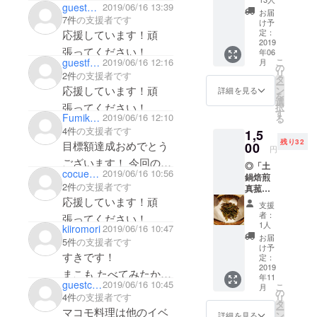
guest9b8985654d
2019/06/16 13:39
は特に
応援しています！頑
お届
す。
7件
の支援者です
不要だ
け予
どうぞよろ
けど、
定：
応援しています！頑
パトロ
2019
しくお願い
張ってください！
年06
ンとし
いたしま
こ
guestfd9f4a529f
2019/06/16 12:16
月
て今後
の
リ
2件
の支援者です
の活動
タ
ー
を見守
応援しています！頑
ン
詳細を見る
を
るね！
選
張ってください！
択
という
す
Fumiko Hayashi
2019/06/16 12:10
る
方の
4件
の支援者です
1,5
コー
残り32
ス、 勇
目標額達成おめでとう
00
円
気を出
ございます！ 今回の目
◎「土
して設
cocue0127
2019/06/16 10:56
鍋焙煎
定して
的、ゴールに一緒に向
2件
の支援者です
真菰茶
みまし
かうよ❣️
を飲ん
応援しています！頑
た。 活
支援
でみて
動報告
楽しみにしています
者：
張ってください！
くださ
を受け
1人
kiiromori
2019/06/16 10:47
ね！ ステイシーふみこ
い！
真菰、大好きです♪
取って
お届
5件
の支援者です
コー
いただ
け予
すきです！
ス」
くと共
定：
（1500
2019
に 植え
まこも たべてみたかっ
年11
円） 収
て 育っ
guestc61cd76d16
2019/06/16 10:45
こ
月
た
穫した
て 収穫
の
4件
の支援者です
リ
真菰の
して 食
タ
めちゃおいしそう〜
ー
マコモ料理は他のイベ
葉っぱ
べて
ン
詳細を見る