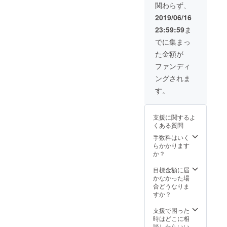
ブオイ
なんと
関わらず、
12月２
藁綯い
ルと天
なくこ
日(月曜
（なわ
・真
2019/06/16
日塩で
ういう
日)
ない）
菰と牛
光の感
23:59:59
ま
10:30〜
は昔な
肉の旨
・プ
じの施
14:30
がらの
甘辛
でに集まっ
リプリ
術には
・
手仕
水蛸と
なりま
た金額が
会場
事。 稲
・刺
シャキ
す。 と
流し処
作とも
し身的
ファンディ
シャキ
いうわ
市子路
密接な
真菰と
真菰の
けで、
ングされま
（千駄
関係に
鶏ハム
キムチ
イメー
木駅・
ありま
の柚子
す。
的和え
ジ映像
西日暮
す。 今
胡椒サ
です。
里駅か
回は下
ラダ
・真
ら徒歩
曽我の
菰の塩
支援に関するよ
約８
地で風
・真
キンピ
くある質問
分・参
に揺れ
菰と旬
ラ
加の方
ながら
手数料はいく
野菜を
に個別
育った
らかかります
蒸して
などな
でお知
真菰を
か？
オリー
ど。こ
らせし
使い縄
ブオイ
れに真
ます）
を綯っ
目標金額に届
ルと天
菰の炊
藁綯い
ていき
かなかった場
日塩で
き込み
（なわ
ます。
合どうなりま
ご飯や
ない）
そして
すか？
・プ
お吸い
は昔な
飾り付
リプリ
物など
がらの
けは 相
支援で困った
水蛸と
でし
手仕
模川沿
時はどこに相
シャキ
た。
事。 稲
いの田
談したらいい
シャキ