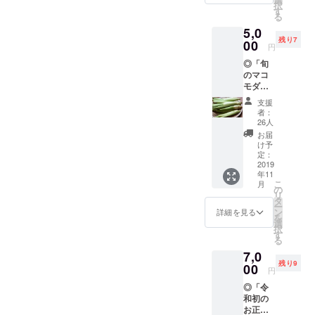
ていた
択
な気持
不使用
す
す。発
だきま
る
ちで 優
の
送の折
す！
5,0
しい布
ヴィー
にはご
バー
残り7
で自分
00
ガンブ
連絡し
ガーバ
円
の肌を
レッド
ます
ンズサ
◎「旬
湯船で
になり
ね。
イズの
のマコ
そっと
ます。
ごぱん
モダケ
撫で
そこに
【ち
を食べ
る。 奈
なん
びっ
支援
て、
良の益
と！ 今
者：
こ】✕
葉っぱ
久染織
年収穫
26人
４子の
も使っ
研究所
した真
お届
パック
て、来
の手紡
菰も練
け予
を２
年春に
ぎ布を
定：
り込ん
つ、計
は植え
2019
手縫い
でいた
８子の
年11
てみて
で端を
だいて
ごぱ
こ
月
くださ
かがり
の
【まこ
ん。
リ
い！」
まし
タ
もごぱ
※12月に
ー
コース
た。約
ン
ん】を
詳細を見る
なりま
を
秋に
25セン
選
作って
すが、
択
なり収
チ✕約
す
いただ
レター
る
穫した
30セン
きま
パック
7,0
らマコ
チで
す！ 蒸
（赤）
残り9
モダケ
00
す。 真
すとも
円
で送ら
を【５
菰リー
ちもち
せてい
◎「令
本】送
スは邪
のふわ
ただき
和初の
りま
気を祓
ふわ
ます。
お正月
す。
い、お
で、冷