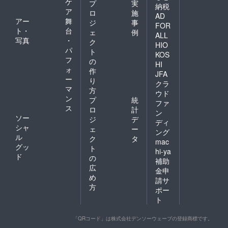
ケ
プ
実
納税
なさん
飾り付
ア
ロ
施
に優し
けの材
AD
アー
舞
ジ
事
い風が
料など
FOR
ト・
台
たくさ
多少変
ェ
例
ALL
ん吹き
わりま
写真
・
ク
HIO
ますよ
すので
パ
ト
KOS
うに。
ご了承
フ
の
ご参加
HI
くださ
ォ
作
お待ち
い。 ※
JFA
ー
してい
り
流し処
クラ
ます。
マ
市子路
方
ウド
※写真は
までの
ン
プ
統
ファ
昨年稲
交通費
ス
ロ
計
わらと
ン
はパト
ソー
ジ
デ
真菰で
ロン様
ディ
シャ
注連飾
ェ
ー
でご負
ング
りWSを
ル
担いた
ク
タ
mac
行った
だく形
グッ
ト
hi-ya
時のも
になり
ド
の
補助
ので
ます。
広
す。
金申
め
飾り付
請サ
けの材
方
ポー
料など
ト
多少変
わりま
すので
「QRコード」は株式会社デンソーウェーブの登録商標です。
ご了承