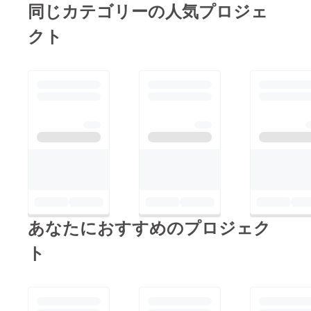
ヒーを飲みに来た叔母
同じカテゴリーの人気プロジェ
てくださいね。もしか
います。9月16〜9月
さま達にも。 近所の
したら 絵本の中に登
クト
30日まで）
黒柴犬の「あかりちゃ
場してるかもしれませ
https://www.facebook.
ん」にも。 みんな暖
ん(^^) ご支援いただい
com/enjoyartp/?fref=ts
かく助けてくれて見
た皆様。 本当に心か
みなさん本当にあり
守ってくれます。 ご
ら ありがとうござい
がとうございます。
支援頂いたみなさんも
ます。 私たちは声を
みなさんのおかげで新
その一人一人です。
揃えて 「これからが
たな素敵な繋がりもあ
まだお会いしてない方
スタートだね！」と。
りました。 この絵本
もいらっしゃるけれ
「あけたら海へ」を継
によって沢山の笑顔の
ど、 「ゆめぇちゃん
続していく力を皆様か
繋がりも生まれまし
のさがしもの」が世の
ら頂きました。 絵本
た。 「生まれたばか
中に誕生することは
を通して耳の聞こえな
あなたにおすすめのプロジェク
りの子供へのプレゼン
みなさんと一緒に手を
い子供たちに 笑顔を
トへ」、また「障がい
つないでこの喜びを分
ト
届けることの出来る光
をもつ我が子へ」、
かち合いたいです
を頂きました。 目の
「図書館に置きたいで
ね！！ 金額が達成し
見えない子供たちには
す」「震災のあった場
たのに、まだまだ支援
灯りまでも。 皆さん