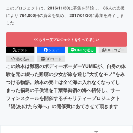
このプロジェクトは、
2016/11/30
に募集を開始し、
86
人の支援
により
764,000
円の資金を集め、
2017/01/30
に募集を終了しま
した
もう一度プロジェクトをやってほしい
ポスト
シェア
LINEで送る
URLコピー
埋め込み
QRコード
この絵本は難聴のボディーボーダーYUMIEが、自身の体
験を元に綴った難聴の少女が旅を通じ"大切なモノ"をみ
つける物語。絵本の売上は全て海に入れなくなってし
まった福島の子供達を千葉県御宿の海へ招待し、サー
フィンスクールを開催するチャリティープロジェクト
『陽(あ)けたら海へ』の開催費にあてさせて頂きます
エ