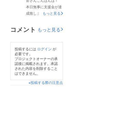
皆さんこんばんは！
かったり、嬉しかった
「こんなにもみなさん
本日無事に支援金が達
り、じぃんと感動して
のことを応援してくれ
成致しました！！！
もっと見る
いました。 沢山の感
ている人たちがいるん
朝のお知らせと共に、
情と共に過ごしてきた
だよ」てことを 子供
飛び上がりました！
コメント
からこそ、 寂しいで
もっと見る
達にお伝えさせていた
寒くても、ドタタタ
す。 本日最後だから
だきました。 じわじ
タ！と部屋中走り回
とデザイナーのい志ざ
わ日本中に広がって、
り、デザイナーのがく
き がくくんと写真を
投稿するには
ログイン
が
北は北海道、南は沖縄
くんと連絡を取り合っ
必要です。
撮ろうよ！ と朝から
へと。 今現在では素
たり、 両親に伝えた
プロジェクトオーナーの承
打ち合わせをしていた
晴らしい友人の御協力
認後に掲載されます。承認
り、近所のお友達に伝
のですが、 夢の話や
された内容を削除すること
のもと湘南T-SITEにて
えたりしました。 い
はできません。
今後の目標などを熱く
絵本を置かせてもらう
つも嬉しい事や悲しい
語ってしまい、2人の
※投稿する際の注意点
ことも。 （海の素晴
事があると私は両親や
写真を撮れずに がく
らしいアーティストさ
パートナーに話しま
くんがさりげなく撮っ
んたちが海からのメッ
す。 近所のコーヒー
てくれた写真ではあり
セージを伝えるイベン
屋さんに行っても話し
ますが、 こちらにい
ト「enjoy_.project」
ます。 そこにコー
るわんちゃん覚えてい
にてご紹介いただいて