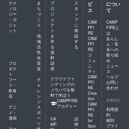
テク
ま
プ
ス
ビ
につい
ノロ
ち
ロ
タ
ス
て
ジー
づ
ジ
ッ
・ガ
く
ェ
フ
CAM
CAMP
ジェ
り
ク
に
PFI
FIREと
ット
・
ト
相
RE
は
地
を
談
CAM
あんし
域
作
す
PFI
ん・安
活
る
る
RE
全への
性
資
コ
取り組
化
料
ミュ
み
プロ
音
請
ニ
ニュー
ダク
楽
求
ティ
ス
ト
CAM
ヘルプ
クラウドファ
フー
チ
PFI
お問い
ンディングの
ド・
ャ
RE
合わせ
ノウハウを無
飲食
レ
Crea
料で学ぼう
店
ン
tion
各種規定
CAMPFIRE
ジ
CAM
アカデミー
アニ
ス
利用規
PFI
メ・
ポ
約
RE
漫画
ー
CA
説
細則
for
ツ
MP
明
プライ
Soci
ファ
映