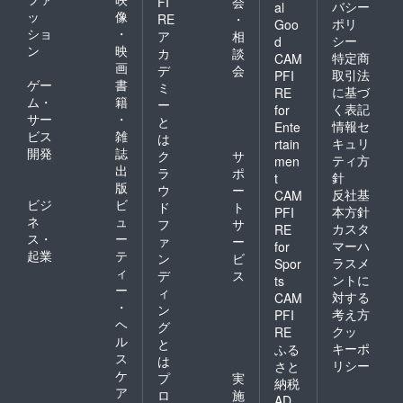
FI
会
バシー
al
ッ
像
RE
・
ポリ
Goo
ショ
・
ア
相
シー
d
ン
映
カ
談
特定商
CAM
画
デ
会
取引法
PFI
ゲー
書
ミ
に基づ
RE
ム・
籍
ー
く表記
for
サー
・
と
情報セ
Ente
ビス
雑
は
キュリ
rtain
開発
誌
ク
サ
ティ方
men
出
ラ
ポ
針
t
版
ウ
ー
反社基
CAM
ビジ
ビ
ド
ト
本方針
PFI
ネ
ュ
フ
サ
カスタ
RE
ス・
ー
ァ
ー
マーハ
for
起業
テ
ン
ビ
ラスメ
Spor
ィ
デ
ス
ントに
ts
ー
ィ
対する
CAM
・
ン
考え方
PFI
ヘ
グ
クッ
RE
ル
と
キーポ
ふる
ス
は
リシー
さと
ケ
プ
実
納税
ア
ロ
施
AD