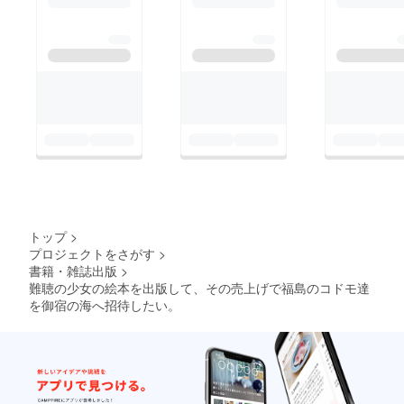
所でぜひ子供達へ」と
をしてくださる方が増
が、くださったパワー
それぞれ旅立って行き
えています。 絵本は
を 更に沢山の人達
ました。 耳が聞こえ
お約束通りにお届けし
が、幸せの笑い顔に
ないこと。。 こうし
て、達成金額を過ぎた
なりますように、しっ
て誰かの役に立てるの
お代金は 「あけたら
かり伝えて行きます！
ならば大きく意味が
海へ」に全額ご寄付さ
必ずどこかで お会い
あったのだと私は思い
せて頂きます！！！
出来ますように！ 私
ます。 どうか今もし
2017年第6回目の「あ
たちは楽しみにしてい
も何かに悲しみを持っ
けたら海へ」は7月に
ます！ どうか見守っ
ている人がいたら、
開催します。 皆様の
ていてください。 本
それは誰かの助けにな
暖かいご支援は子供達
トップ
>
当にありがとうござい
るために起きているこ
の笑顔へとしっかり、
プロジェクトをさがす
>
ました！ 登坂 由美
書籍・雑誌出版
>
となのかもしれませ
届けて参ります！ あ
恵・い志ざき がく
難聴の少女の絵本を出版して、その売上げで福島のコドモ達
ん。 どうか立ち上
と５日間あるので、こ
を御宿の海へ招待したい。
がって、頑張ってくだ
の残りの５日間も大切
さい。 そして、次は
に過ごしたいと思いま
誰かのためのメッセン
す。 本当にありがと
ジャーとなってくださ
うございます！ どう