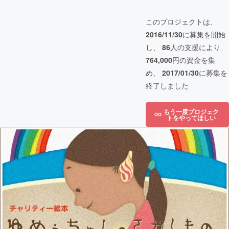
このプロジェクトは、
2016/11/30
に募集を開始
し、
86
人の支援により
764,000
円の資金を集
め、
2017/01/30
に募集を
終了しました
もう一度プロジェク
トをやってほしい