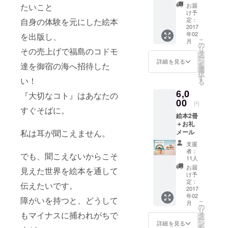
たいこと
お届
・聴覚障が
け予
定：
自身の体験を元にした絵本
いを持つ女
2017
性だけのグ
年02
を出版し、
こ
月
ループ
の
リ
その売上げで福島のコドモ
タ
「kahului」
ー
ン
詳細を見る
達を御宿の海へ招待した
の主催を務
を
選
択
め、
す
い！
る
・チャリ
6,0
『大切なコト』はあなたの
ティープロ
00
円
すぐそばに。
ジェクト
絵本2冊
「あけたら
＋お礼
私は耳が聞こえません。
メール
海へ」の主
催も務め
支援
者：
でも、聞こえないからこそ
る。
11人
お届
見えた世界を絵本を通して
け予
定：
伝えたいです。
2017
年02
障がいを持つと、どうして
こ
月
の
リ
もマイナスに捕われがちで
タ
ー
ン
詳細を見る
を