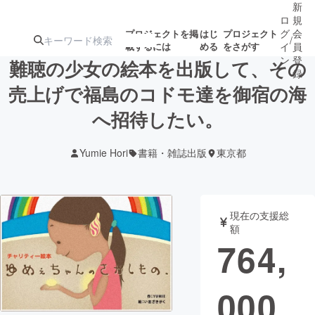
新
ロ
規
グ
会
プロジェクトを掲
はじ
プロジェクト
/
載するには
める
をさがす
イ
員
ン
登
難聴の少女の絵本を出版して、その
録
売上げで福島のコドモ達を御宿の海
へ招待したい。
人気のプロ
注目のリ
注目の新着プロ
募集終了が近いプ
もうすぐ公開
ジェクト
ターン
ジェクト
ロジェクト
されます
Yumie Hori
書籍・雑誌出版
東京都
アート・写真
音楽
現在の支援総
テクノロジー・ガジェット
ゲーム・サ
額
764,
映像・映画
書籍・雑誌
000
ビジネス・起業
チャレンジ