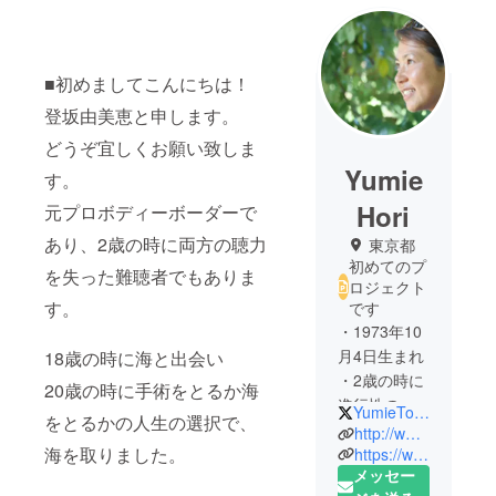
■初めましてこんにちは！
登坂由美恵と申します。
どうぞ宜しくお願い致しま
Yumie
す。
Hori
元プロボディーボーダーで
あり、2歳の時に両方の聴力
東京都
初めてのプ
を失った難聴者でもありま
ロジェクト
す。
です
・1973年10
月4日生まれ
18歳の時に海と出会い
・2歳の時に
20歳の時に手術をとるか海
進行性の感
YumieTosaka
をとるかの人生の選択で、
音性難聴に
http://www.yumie.in
海を取りました。
かかりほと
https://www.facebook.com/yumie.mahalo/
メッセー
んどの聴力