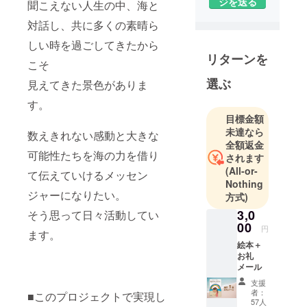
ジを送る
を失う。
聞こえない人生の中、海と
・30歳の時
対話し、共に多くの素晴ら
にプロのボ
しい時を過ごしてきたから
ディーボー
リターンを
こそ
ダーとな
り、世界の
選ぶ
見えてきた景色がありま
試合を回り
す。
世界ランキ
目標金額
ング13位と
未達なら
数えきれない感動と大きな
なる。
全額返金
可能性たちを海の力を借り
・35歳の時
されます
に引退し、
(All-or-
て伝えていけるメッセン
Nothing
今現在イン
ジャーになりたい。
方式)
ストラク
3,0
そう思って日々活動してい
ター・講
00
師、両親の
円
ます。
蕎麦屋「千
絵本＋
お礼
登世庵」
メール
の3代目と
支援
して修行
者：
■このプロジェクトで実現し
57人
中。