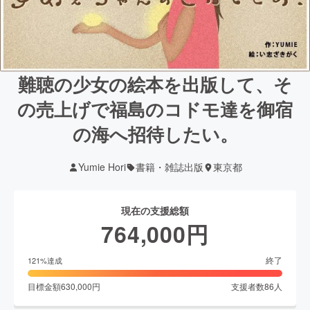
難聴の少女の絵本を出版して、そ
の売上げで福島のコドモ達を御宿
の海へ招待したい。
Yumie Hori
書籍・雑誌出版
東京都
現在の支援総額
764,000
円
終了
121
%達成
目標金額
630,000
円
支援者数
86
人