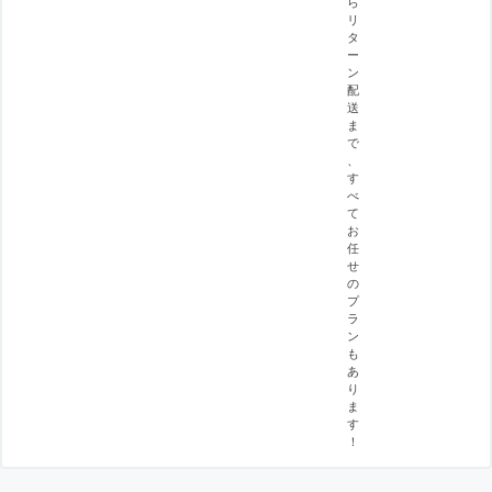
ら
リ
タ
ー
ン
配
送
ま
で
、
す
べ
て
お
任
せ
の
プ
ラ
ン
も
あ
り
ま
す
！