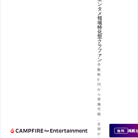
ン
タ
メ
領
域
特
化
型
ク
ラ
フ
ァ
ン
手
数
料
0
円
か
ら
実
施
可
能
。
企
画
掲載
無料
か