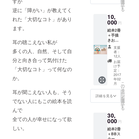
すが
選
択
す
逆に「障がい」が教えてく
る
10,
れた「大切なコト」があり
000
円
ます。
絵本2冊
＋手描
きお礼
耳の聴こえない私が
状
支援
多くの人、自然、そして自
者：
12人
分と向き合って気付けた
お届
け予
「大切なコト」って何なの
定：
2017
か。
年02
こ
月
の
リ
タ
耳が聞こえない人も、そう
ー
ン
詳細を見る
を
でない人にもこの絵本を読
選
択
す
る
んで
30,
全ての人が幸せになって欲
000
円
しい。
絵本2冊
＋BBス
クール1