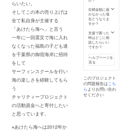
らいたい。
す。
（ス
目標金額に届
そしてこの本の売り上げは
クール
かなかった場
日程開
合どうなりま
全て私自身が主催する
始は５
すか？
月下旬
「あけたら海へ」と言う
以降に
支援で困った
一年に一回震災で海に入れ
なりま
時はどこに相
す。）
談したらいい
なくなった福島の子ども達
※企業名
ですか？
掲載に
を千葉県の御宿海岸に招待
つい
ヘルプページを
て：10
をして
見る
万円の
ご支援
サーフィンスクールを行い
頂いた
このプロジェクト
方、企
海の楽しさを経験してもら
の問題報告は
こち
業様の
う
お名
ら
よりお問い合わ
前、会
せください
チャリティープロジェクト
社名(ロ
ゴ)を絵
の活動資金へと寄付したい
本の最
終ペー
と思っています。
ジの部
分に掲
載させ
※あけたら海へは2012年か
ていた