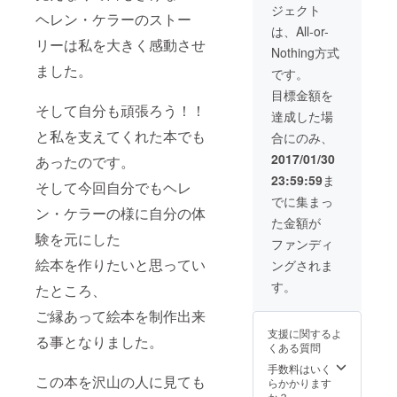
ジェクト
の楽し
岸にて
ヘレン・ケラーのストー
さをお
1レッス
は、All-or-
伝えし
ン＝1時
リーは私を大きく感動させ
Nothing方式
たいと
間 ボ
ました。
思いま
ディー
です。
す。
ボード
目標金額を
（ス
スクー
そして自分も頑張ろう！！
クール
ルのこ
達成した場
日程開
とで
と私を支えてくれた本でも
合にのみ、
始は５
す。 道
月下旬
具も全
2017/01/30
あったのです。
以降に
て無料
23:59:59
ま
なりま
レンタ
そして今回自分でもヘレ
す。）
ルで、
でに集まっ
上総一
ン・ケラーの様に自分の体
た金額が
ノ宮駅
験を元にした
迄送迎
ファンディ
しま
絵本を作りたいと思ってい
ングされま
す。 海
の楽し
す。
たところ、
さ、ボ
ディー
ご縁あって絵本を制作出来
ボード
支援に関するよ
の楽し
る事となりました。
くある質問
さをお
伝えし
手数料はいく
この本を沢山の人に見ても
たいと
らかかります
思いま
か？