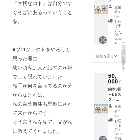
『大切なコト』は自分のす
回＋手
支援
描きお
ぐそばにあるっていうこと
者：
礼状
3人
※BBス
を。
お届
クール
け予
とは私
定：
自身が
2017
年02
毎週月
こ
月
曜日に
の
リ
■プロジェクトをやろうと
開催し
タ
ー
ている
ン
詳細を見る
思った理由
を
千葉県
選
択
一宮海
す
幼い頃私は人と話すのが嫌
る
岸にて
50,
1レッス
でよく隠れていました。
ン＝1時
000
円
相手が何を言ってるのか分
間 ボ
絵本3冊
ディー
からなければ、
＋BBス
ボード
クール1
スクー
私の言葉自体も馬鹿にされ
回＋手
ルのこ
支援
描きお
とで
者：
て来たからです。
礼状
す。 道
0人
※BBス
具も全
そう言う私を見て、父が私
お届
クール
て無料
け予
とは私
レンタ
定：
に教えてくれました。
自身が
2017
ルで、
年02
毎週月
上総一