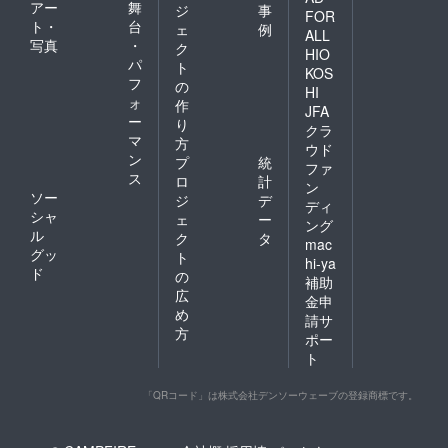
アー
舞
ジ
事
FOR
ト・
台
ェ
例
ALL
写真
・
ク
HIO
パ
ト
KOS
フ
の
HI
ォ
作
JFA
ー
り
クラ
マ
方
ウド
ン
プ
統
ファ
ス
ロ
計
ン
ソー
ジ
デ
ディ
シャ
ェ
ー
ング
ル
ク
タ
mac
グッ
ト
hi-ya
ド
の
補助
広
金申
め
請サ
方
ポー
ト
「QRコード」は株式会社デンソーウェーブの登録商標です。