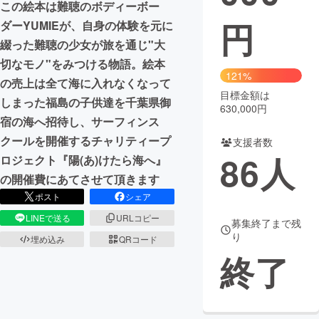
この絵本は難聴のボディーボー
円
ダーYUMIEが、自身の体験を元に
まちづくり・地域活性化
綴った難聴の少女が旅を通じ"大
切なモノ"をみつける物語。絵本
CAMPFIRE for Social Good
CAMPFIRE Creation
121%
の売上は全て海に入れなくなって
CAMPFIREふるさと納税
machi-ya
コミュニティ
目標金額は
しまった福島の子供達を千葉県御
630,000円
宿の海へ招待し、サーフィンス
クールを開催するチャリティープ
支援者数
86
人
ロジェクト『陽(あ)けたら海へ』
の開催費にあてさせて頂きます
ポスト
シェア
LINEで送る
URLコピー
募集終了まで残
り
埋め込み
QRコード
終了