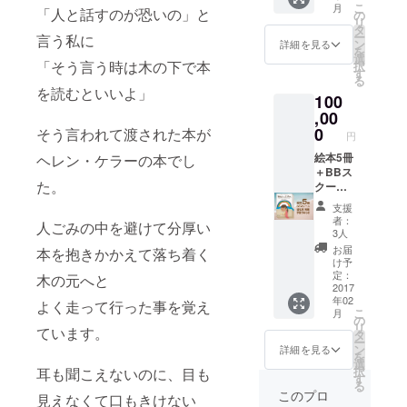
こ
月
「人と話すのが恐いの」と
曜日に
ノ宮駅
の
リ
開催し
迄送迎
タ
ー
言う私に
ている
しま
ン
詳細を見る
を
千葉県
す。 海
選
「そう言う時は木の下で本
択
一宮海
の楽し
す
る
岸にて
さ、ボ
を読むといいよ」
100
1レッス
ディー
ン＝1時
,00
ボード
間 ボ
の楽し
0
そう言われて渡された本が
円
ディー
さをお
ボード
絵本5冊
ヘレン・ケラーの本でし
伝えし
スクー
＋BBス
たいと
た。
ルのこ
クール1
思いま
とで
回＋企
す。
支援
す。 道
業名掲
（ス
者：
人ごみの中を避けて分厚い
具も全
載＋手
クール
3人
て無料
描きお
日程開
お届
本を抱きかかえて落ち着く
レンタ
礼状
始は５
け予
ルで、
※BBス
月下旬
定：
木の元へと
上総一
クール
2017
以降に
年02
ノ宮駅
とは私
よく走って行った事を覚え
なりま
こ
月
迄送迎
自身が
す。）
の
リ
ています。
しま
毎週月
タ
ー
す。 海
曜日に
ン
詳細を見る
を
の楽し
開催し
選
択
耳も聞こえないのに、目も
さ、ボ
ている
す
る
ディー
千葉県
このプロ
見えなくて口もきけない
ボード
一宮海