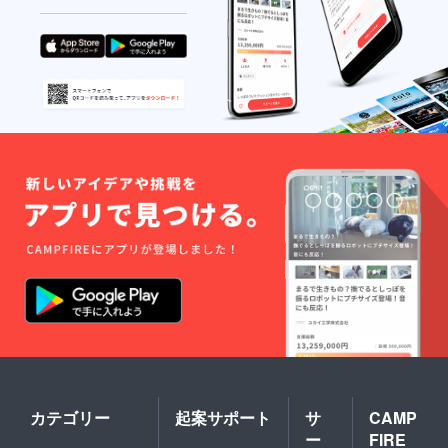
い。 「ゆめぇちゃん
ぞ宜しくお願い致しま
のさがしもの」にある
す！
ように、周りにある
（いる）幸せに 囲ま
れてすべての皆さんが
幸せになれますよう
に。 読んでくださっ
てありがとうございま
した。
カテゴリー
起案サポート
サ
CAMP
ー
FIRE