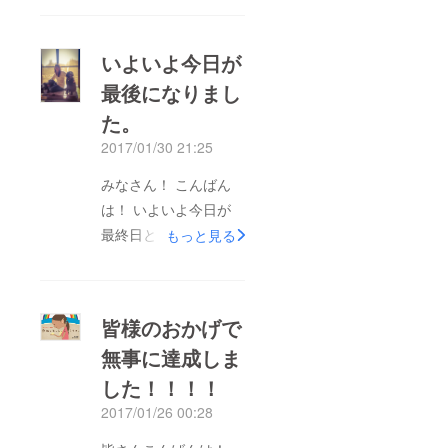
さんに見ていただきた
く 今年のあけたら海
いよいよ今日が
へ2017年度の動画が
最後になりまし
出来上がりましたので
た。
ご報告させていただき
ました。 「ゆめぇ
2017/01/30 21:25
ちゃんのさがしもの」
みなさん！ こんばん
絵本も皆様のおかげ
は！ いよいよ今日が
で、1000部のうち800
最終日となりました。
もっと見る
部を販売することがで
私達(デザイナーい志
きました。 そのうち
ざき がくと)にとって
23冊は福島の子供達へ
はとても寂しいです
プレゼントさせて頂き
皆様のおかげで
ね。 こちらでこの文
ました。 「この絵本
無事に達成しま
章を書いている時や
は日本中のまだ見ぬ暖
した！！！！
ご支援と一緒に送って
かい人たちの志によっ
くださるメッセージを
2017/01/26 00:28
て作り上げることが出
見ては、 とても楽し
来た」 こと、そして