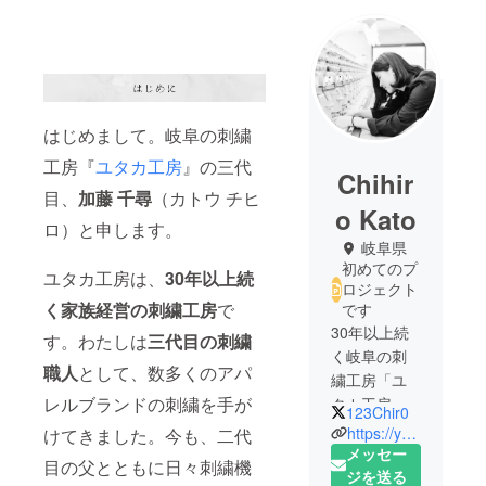
はじめまして。岐阜の刺繍
工房『
ユタカ工房
』の三代
Chihir
目、
加藤 千尋
（カトウ チヒ
o Kato
ロ）と申します。
岐阜県
初めてのプ
ユタカ工房は、
30年以上続
ロジェクト
く家族経営の刺繍工房
で
です
30年以上続
す。わたしは
三代目の刺繍
く岐阜の刺
職人
として、数多くのアパ
繍工房「ユ
レルブランドの刺繍を手が
タカ工房」
123Chir0
の3代目。
https://yutakaemb.com
けてきました。今も、二代
父である2代
メッセー
目の父とともに日々刺繍機
目ととも
ジを送る