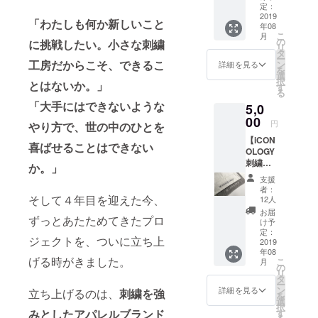
ことのない
は買え
定：
ないけ
2019
刺繍加工に
「わたしも何か新しいこと
年08
ど少し
も積極的に
こ
月
でも応
の
に挑戦したい。小さな刺繍
リ
取り組んで
援した
タ
ー
い！と
工房だからこそ、できるこ
ン
詳細を見る
いる。
を
いう方
選
択
とはないか。」
に。 丁
す
る
寧な暮
「誰かの物
「大手にはできないような
5,0
らしの
語を紡ぐ」
片隅
00
円
やり方で、世の中のひとを
ための刺繍
に、刺
【iCON
繍入り
ブランド
喜ばせることはできない
OLOGY
フェイ
『iCONOLO
刺繍入
スタオ
か。」
りフェ
GY』を2019
ルはい
支援
イスタ
かがで
者：
年5月にリ
オル2枚
すか。
そして４年目を迎えた今、
12人
リース。刺
セッ
・オー
お届
ずっとあたためてきたプロ
ト】 ワ
ガニッ
繍工房の技
け予
ンピー
クコッ
定：
術を生か
ジェクトを、ついに立ち上
スは買
2019
トン入
年08
し、印象的
えない
り。
げる時がきました。
こ
月
けど少
ベー
の
な刺繍が施
リ
しでも
シック
タ
された服を
ー
応援し
かつシ
ン
詳細を見る
立ち上げるのは、
刺繍を強
を
たい！
企画、デザ
ンプ
選
択
という
ル。ど
す
みとしたアパレルブランド
イン、刺繍