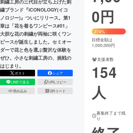
刺繍工房の三代目が立ち上げた刺
0
円
繍ブランド『iCONOLOGY(イコ
まちづくり・地域活性化
ノロジー)』ついにリリース。第1
章は「花を着るワンピース#01」
CAMPFIRE for Social Good
CAMPFIRE Creation
274%
大胆な花の刺繍が両袖に咲くワン
CAMPFIREふるさと納税
machi-ya
コミュニティ
目標金額は
ピースが誕生しました。セミオー
1,000,000円
ダーで花と色を選ぶ贅沢な体験を
ぜひ。小さな刺繍工房の、挑戦の
支援者数
154
はじまり。
ポスト
シェア
LINEで送る
URLコピー
人
埋め込み
QRコード
募集終了まで残
り