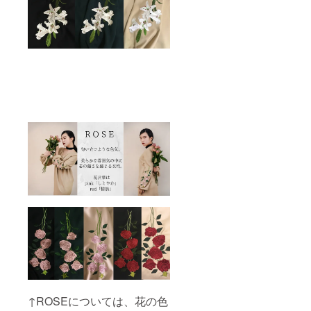
ご質問
-----------
などあ
-----------
れば
-----------
メッ
-----------
セージ
-----------
にてお
---- 【花
問い合
を着る
わせく
ワン
ださ
ピース
い。
#01
BLACK
】 につ
いて ク
ラウド
ファン
ディン
グ特別
価格に
てお届
けしま
す。 ①
袖に咲
かせる
花 と ②
ワン
ピース
の丈 を
↑ROSEについては、花の色
お選び