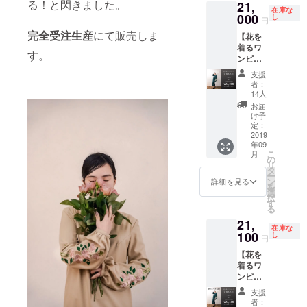
わせく
る！と閃きました。
21,
ワン
13:30
※お食事
公共の
い。 ※
在庫な
ださ
ピース
000
〜
し
代はプ
場所で
円
受注生
い。
の丈 を
17:00
ロジェ
お会い
産のた
完全受注生産
にて販売しま
【花を
お選び
【場
クト
しま
め、花
着るワ
くださ
所】 ユ
オー
す。 ク
す。
やサイ
ンピー
い。 ①
タカ工
ナーが
ラウド
ズの変
ス#01
花の種
房 【開
全額負
ファン
支援
更は承
GREEN
類は、
催スケ
担しま
者：
ディン
ること
】 クラ
以下の
ジュー
14人
すので
グ終了
ができ
ウド
４種類
ル】
必要あ
お届
後に日
ませ
ファン
からお
13:30
け予
りませ
程等は
ん。お
ディン
選びく
定：
JR岐阜
ん。 時
メール
間違い
グ特別
2019
ださ
駅北口
間は14
にてや
のない
年09
価格に
い。 ・
金の信
時〜18
り取り
ようご
こ
月
てお届
百合 ・
の
長像前
時でご
させて
注文く
リ
けしま
バラ(ピ
タ
集合
都合に
頂きま
ださい
ー
す。 ①
ンク) ・
ン
14:00
詳細を見る
合わせ
す。
ませ。
を
袖に咲
バラ(赤)
選
工房見
ます。
※サイズ
択
かせる
・アイ
す
学ス
公共の
表はプ
る
花 と ②
リス ②
タート
場所で
ロジェ
21,
ワン
ワン
16:30
お会い
在庫な
クト本
ピース
100
ピース
し
終了
しま
円
文に記
の丈 を
の丈の
17:00
す。 ク
載して
【花を
お選び
長さを
JR岐阜
ラウド
おりま
着るワ
くださ
お選び
駅解散
ファン
すが、
ンピー
い。 ①
くださ
※現地ま
ディン
ご質問
ス#01
花の種
い。 ・
での交
グ終了
支援
などあ
GREEN
類は、
S丈 着
通費、
者：
後に日
れば