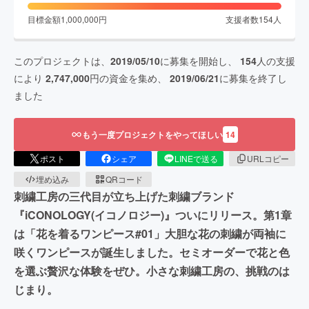
目標金額
1,000,000
円
支援者数
154
人
このプロジェクトは、
2019/05/10
に募集を開始し、
154
人の支援
により
2,747,000
円の資金を集め、
2019/06/21
に募集を終了し
ました
もう一度プロジェクトをやってほしい
14
ポスト
シェア
LINEで送る
URLコピー
埋め込み
QRコード
刺繍工房の三代目が立ち上げた刺繍ブランド
『iCONOLOGY(イコノロジー)』ついにリリース。第1章
は「花を着るワンピース#01」大胆な花の刺繍が両袖に
咲くワンピースが誕生しました。セミオーダーで花と色
を選ぶ贅沢な体験をぜひ。小さな刺繍工房の、挑戦のは
じまり。