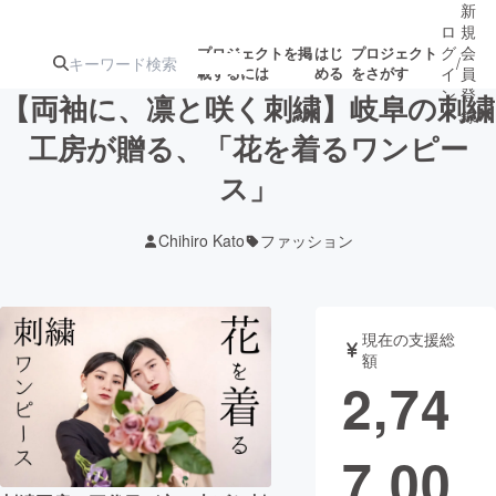
新
ロ
規
グ
会
プロジェクトを掲
はじ
プロジェクト
/
載するには
める
をさがす
イ
員
ン
登
【両袖に、凛と咲く刺繍】岐阜の刺繍
録
工房が贈る、「花を着るワンピー
ス」
人気のプロ
注目のリ
注目の新着プロ
募集終了が近いプ
もうすぐ公開
ジェクト
ターン
ジェクト
ロジェクト
されます
Chihiro Kato
ファッション
アート・写真
音楽
現在の支援総
テクノロジー・ガジェット
ゲーム・サ
額
2,74
映像・映画
書籍・雑誌
7,00
ビジネス・起業
チャレンジ