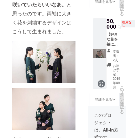
できな
花の種
ン
・L丈
詳細を見る
す。実
参加費
を
咲いていたらいいなあ。
と
いた
類は、
選
着丈
際の色
の補償
択
め、
以下の
す
128cm
味や仕
は負い
思ったのです。両袖に大き
る
200円
３種類
（ロン
様と多
ません
50,
UP いた
からお
グ丈。
く花を刺繍するデザインは
少異な
のでご
在庫な
しま
000
選びく
し
長めに
ること
円
了承く
す。 ⚠︎
ださ
こうして生まれました。
着たい
があり
ださ
【好き
お届け
い。 ・
方に）
ますの
い。 ※
な花を
は11月
百合 ・
※お届け
で予め
当イベ
袖に咲
になり
バラ(ピ
は9月中
ご了承
ント開
かせる
ます！
ンク) ・
旬ごろ
くださ
支援
催期間
権利】
クラウ
アイリ
を予定
者：
い。 ※
内にお
＋【花
ドファ
ス ②ワ
2人
してお
受注生
いて発
を着る
ンディ
ンピー
りま
お届
産のた
生した
ワン
ング特
スの丈
け予
す。 ※
め、花
事故や
ピース
別価格
定：
の長さ
画像は
やサイ
怪我・
#01
2019
にてお
をお選
イメー
ズの変
病気な
年09
BLACK
届けし
びくだ
ジで
更は承
どに関
こ
月
】の豪
ます。
の
さい。
す。実
ること
して
リ
華コー
①袖に
タ
・S丈
際の色
ができ
は、当
ー
ス 【好
咲かせ
ン
着丈
詳細を見る
味や仕
ませ
工房に
を
きな花
る花 と
選
118cm
様と多
ん。お
故意・
択
を袖に
②ワン
す
（ノー
少異な
間違い
重過失
る
咲かせ
ピース
マル
このプロ
ること
のない
がある
る権
の丈 を
丈。〜
があり
ようご
場合を
ジェクト
利】に
お選び
155cm
ますの
注文く
除き、
ついて
くださ
の方は
は、
All-In方
で予め
ださい
一切の
次回作
い。 ①
こちら
ご了承
ませ。
責任を
式
です。
「花を