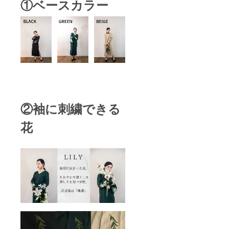
で予め
①ベースカラー
ご質問
の色ま
ご了承
などあ
で記入
くださ
れば
してく
い。 ※
メッ
ださ
受注生
セージ
い。
産のた
にてお
（例：
め、花
問い合
バラ、
やサイ
わせく
赤） な
ズの変
ださ
お、次
更は承
い。
回作の
ること
ワン
ができ
ピース
ませ
②袖に刺繍できる
のデザ
ん。お
インや
間違い
受注の
花
のない
タイミ
ようご
ングは
注文く
まだ不
ださい
確定で
ませ。
すが、
※サイズ
受注を
表はプ
スター
ロジェ
トする
クト本
前に予
文に記
めお知
載して
らせい
おりま
たしま
すが、
す。 ----