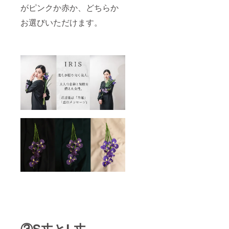
がピンクか赤か、どちらか
くださ
い。 ①
お選びいただけます。
花の種
類は、
以下の
４種類
からお
選びく
ださ
い。 ・
百合 ・
バラ(ピ
ンク) ・
バラ(赤)
・アイ
リス ②
ワン
ピース
の丈の
長さを
お選び
くださ
い。 ・
S丈 着
丈
118cm
（ノー
③S丈とL丈
マル