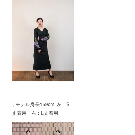
ができ
ませ
ん。お
間違い
のない
ようご
注文く
ださい
ませ。
※サイズ
表はプ
ロジェ
クト本
文に記
載して
おりま
すが、
ご質問
などあ
れば
メッ
↓モデル身長159cm 左：S
セージ
にてお
丈着用 右：L丈着用
問い合
わせく
ださ
い。