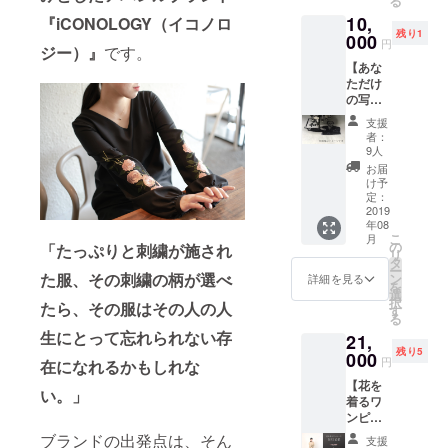
る
方に。
んなお
加工も自ら
10,
丁寧な
『iCONOLOGY（イコノロ
部屋に
残り1
暮らし
000
も馴染
手がける。
円
ジー）』
です。
の片隅
みま
【あな
に、刺
す。 ・
ただけ
繍入り
色はオ
の写真
フェイ
フホワ
刺繍T
スタオ
イトで
支援
シャ
ルはい
す。 ・
者：
ツ】 ※
かがで
お届け
9人
画像は
すか。
は、7月
お届
イメー
・オー
下旬か
け予
ジで
ガニッ
定：
ら8月初
す。こ
2019
クコッ
旬を予
年08
の刺繍
トン入
定して
こ
月
ができ
り。
の
おりま
「たっぷりと刺繍が施され
リ
るわけ
ベー
タ
す。
ー
ではあ
た服、その刺繍の柄が選べ
シック
ン
詳細を見る
を
りませ
かつシ
選
択
たら、その服はその人の人
ん
ンプ
す
る
CAMPF
ル。ど
生にとって忘れられない存
21,
IRE限定
んなお
残り5
企画。
000
部屋に
円
在になれるかもしれな
あなた
も馴染
【花を
の好き
みま
い。」
着るワ
な写真
す。 ・
ンピー
がモノ
色はオ
ス#01
クロの
フホワ
ブランドの出発点は、そん
支援