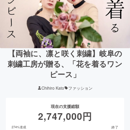
【両袖に、凛と咲く刺繍】岐阜の
刺繍工房が贈る、「花を着るワン
ピース」
Chihiro Kato
ファッション
現在の支援総額
2,747,000
円
終了
274
%達成