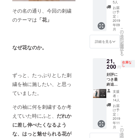
】 同価
以下の
丈
5人
宿泊費
程等は
メッ
格でリ
３種類
118cm
はご負
お届
メール
セージ
その名の通り、今回の刺繍
ターン
からお
（ノー
け予
担くだ
にてや
にてお
を新設
選びく
定：
マル
さい。
り取り
のテーマは
「花」
問い合
できな
2019
ださ
丈。〜
※見学中
させて
わせく
年09
いた
い。 ・
155cm
の写真
頂きま
こ
ださ
月
め、
百合 ・
の
の方は
や映像
す。
リ
い。
100円
バラ(ピ
タ
こちら
がSNS
ー
UP いた
ンク) ・
ン
がおす
詳細を見る
等で使
を
しま
アイリ
選
すめ）
なぜ花なのか。
用され
択
す。 ク
ス ②ワ
す
・L丈
る可能
る
ラウド
ンピー
着丈
性がご
21,
ファン
スの丈
128cm
ざいま
在庫な
ディン
200
の長さ
し
（ロン
す。 ※
円
グ特別
をお選
グ丈。
諸般の
好評に
ずっと、たっぷりとした刺
価格に
びくだ
長めに
事情に
つき最
てお届
さい。
着たい
より、
繍を袖に施したい、と思っ
終追
けしま
・S丈
方に）
当イベ
加！
す。 ①
着丈
※お届け
ントの
支援
ていました。
【花を
袖に咲
118cm
は9月中
者：
開催日
着るワ
かせる
（ノー
14人
旬ごろ
程の変
ンピー
花 と ②
マル
を予定
お届
その袖に何を刺繍するか考
更及び
ス#01
ワン
丈。〜
け予
してお
中止さ
GREEN
ピース
定：
155cm
えていた時にふと、
だれか
りま
れた場
】 同価
2019
の丈 を
の方は
す。 ※
合でも
年11
格でリ
に差し伸べたくなるよう
お選び
こちら
画像は
お支払
こ
月
ターン
くださ
の
がおす
イメー
いいた
リ
な、はっと魅せられる花が
を新設
い。 ①
タ
すめ）
ジで
だいた
ー