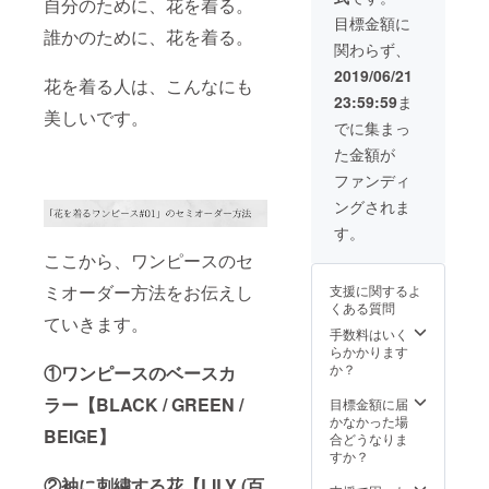
花の種
自分のために、花を着る。
がおす
くださ
※サイズ
負いか
着るワ
類は、
すめ）
目標金額に
い。 ※
表はプ
ねます
ンピー
誰かのために、花を着る。
以下の
・L丈
受注生
ロジェ
ことを
関わらず、
ス#02」
３種類
着丈
産のた
クト本
あらか
にて、
からお
128cm
2019/06/21
め、花
文に記
じめご
花を着る人は、こんなにも
新しい
選びく
（ロン
やサイ
載して
了承く
23:59:59
ま
花の刺
ださ
グ丈。
ズの変
おりま
ださ
美しいです。
繍を追
い。 ・
長めに
でに集まっ
更は承
すが、
い。 ※
加しま
百合 ・
着たい
ること
ご質問
盗難等
た金額が
す。 こ
バラ(ピ
方に）
ができ
などあ
防止の
れは、
ンク) ・
※お届け
ファンディ
ませ
れば
ため貴
そのワ
アイリ
は9月中
ん。お
メッ
重品は
ングされま
ンピー
ス ②ワ
旬ごろ
間違い
セージ
持ち歩
スの
ンピー
を予定
す。
のない
にてお
くなど
「刺繍
スの丈
してお
ようご
問い合
ご本
ここから、ワンピースのセ
になる
の長さ
りま
注文く
わせく
人・参
花を自
をお選
す。 ※
ださい
ださ
加者・
ミオーダー方法をお伝えし
支援に関するよ
由に指
びくだ
画像は
ませ。
い。
保護者
くある質問
定する
さい。
イメー
※サイズ
ていきます。
様の責
権利」
・S丈
手数料はいく
ジで
表はプ
任にお
です。
着丈
らかかります
す。実
ロジェ
いて管
あなた
118cm
か？
際の色
①ワンピースのベースカ
クト本
理され
の花が
（ノー
味や仕
文に記
ますよ
ワン
ラー【BLACK / GREEN /
マル
目標金額に届
様と多
載して
うお願
ピース
丈。〜
かなかった場
少異な
おりま
いしま
BEIGE】
になり
155cm
合どうなりま
ること
すが、
す。盗
ます。
の方は
すか？
があり
ご質問
難・紛
ぜひ、
こちら
ますの
などあ
失につ
②袖に刺繍する花【LILY (百
あなた