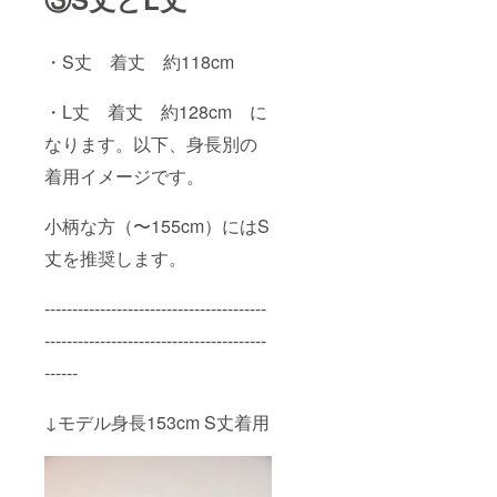
丈。〜
155cm
の方は
・S丈 着丈 約118cm
こちら
がおす
すめ）
・L丈 着丈 約128cm に
・L丈
着丈
なります。以下、身長別の
128cm
着用イメージです。
（ロン
グ丈。
長めに
小柄な方（〜155cm）にはS
着たい
方に）
丈を推奨します。
※お届け
は9月中
旬ごろ
----------------------------------------
を予定
してお
----------------------------------------
りま
------
す。 ※
受注生
産のた
↓モデル身長153cm S丈着用
め、花
やサイ
ズの変
更は承
ること