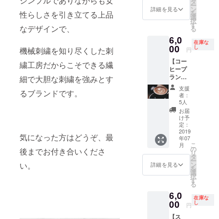
シンプルでありながらも女
バラ(ピ
タ
ルメし
ー
いた
ンク) ・
ン
たモノ
詳細を見る
を
性らしさを引き立てる上品
め、
バラ(赤)
選
クロデ
択
100円
・アイ
す
ザイン
なデザインで、
る
UP いた
リス ②
の刺繍
6,0
しま
ワン
になり
在庫な
す。 ク
00
ピース
し
ます。
機械刺繍を知り尽くした刺
円
ラウド
の丈の
・胸も
【コー
ファン
長さを
繍工房だからこそできる繊
との中
ヒープ
ディン
お選び
央に刺
ラン・
グ特別
細で大胆な刺繍を強みとす
くださ
繍しま
岐阜で
価格に
い。 ・
す。 ・
支援
るブランドです。
コー
てお届
S丈 着
ボディ
者：
ヒーを
けしま
丈
5人
は無地
一緒に
す。 ①
118cm
の白、
お届
飲みに
袖に咲
（ノー
け予
メンズL
いきま
かせる
定：
マル
サイズ
せん
2019
花 と ②
丈。〜
のみで
気になった方はどうぞ、最
年07
か】 刺
ワン
155cm
すが女
こ
月
繍工房
ピース
の
の方は
性でも
後までお付き合いくださ
リ
の３代
の丈 を
タ
こちら
着られ
ー
目と
お選び
ン
い。
がおす
詳細を見る
ます。
を
ゆっく
くださ
選
すめ）
・一枚
択
りコー
い。 ①
す
・L丈
でも着
る
ヒーを
花の種
着丈
られる
6,0
飲みな
類は、
128cm
中厚手
在庫な
がらお
00
以下の
し
（ロン
のしっ
円
話しま
４種類
グ丈。
かりし
【ス
しょ
からお