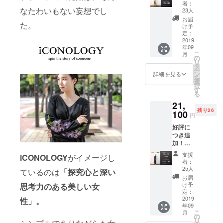
BEIGE
刺繍T
イトと
者：
】 クラ
なたわいもない妄想でし
シャツ
グレー
23人
ウド
に。 世
の２色
お届
た。
ファン
界に一
セット
け予
ディン
つだけ
定：
です。
グ特別
2019
の刺繍T
・お届
年09
価格に
シャツ
けは、7
こ
月
てお届
を作り
の
月下旬
リ
けしま
ません
タ
から8月
ー
す。 ①
か。 ・
ン
初旬を
詳細を見る
を
袖に咲
画像は
選
予定し
択
かせる
イメー
す
ており
る
花 と ②
ジで
ます。
21,
ワン
す。 ・
残り26
ピース
100
刺繍に
円
の丈 を
する写
好評に
お選び
真イ
つき追
くださ
メージ
加！
い。 ①
は横長
【花を
花の種
でお願
支援
iCONOLOGY
がイメージし
着るワ
類は、
いしま
者：
ンピー
以下の
す。 ・
25人
ているのは
「探究心と深い
ス#01
４種類
刺繍サ
お届
BLACK
からお
イズは
け予
思考力のある美しい女
】 同価
選びく
定：
幅約
格でリ
2019
ださ
性」。
12cm
年09
ターン
い。 ・
・やや
こ
月
を新設
百合 ・
の
デフォ
リ
できな