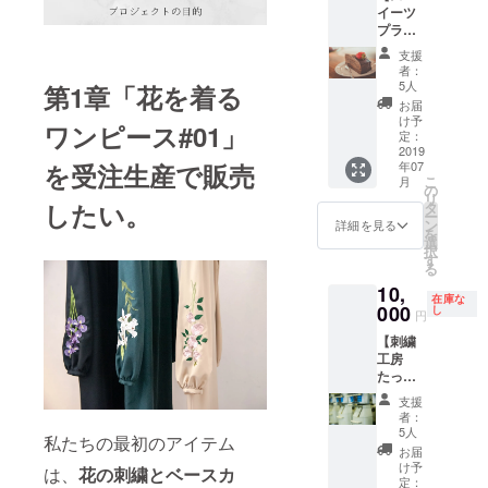
長めに
た素
イーツ
う。 岐
選びく
着たい
材。 ・
プラ
阜市内
ださ
方に）
クラウ
ン・岐
でおす
い。 ・
※お届け
ドファ
支援
阜でス
すめの
百合 ・
は9月中
者：
ンディ
イーツ
コー
バラ(ピ
5人
旬ごろ
第1章「花を着る
ング終
を一緒
ヒーお
ンク) ・
を予定
お届
了後、
に食べ
ごりま
バラ(赤)
け予
してお
個別に
ワンピース#01」
にいき
す。 ブ
定：
・アイ
りま
ご連絡
ません
2019
ランド
リス ②
す。 ※
いたし
年07
を受注生産で販売
か】 刺
の立ち
ワン
画像は
ますの
こ
月
繍工房
上げや
の
ピース
イメー
で、お
リ
の３代
アトツ
したい。
タ
の丈の
ジで
伝えす
ー
目と
ギの
ン
長さを
詳細を見る
す。実
る期限
を
ゆっく
話、刺
選
お選び
際の色
までに
択
り甘い
繍のこ
す
くださ
味や仕
刺繍に
る
ものを
とな
い。 ・
様と多
する写
10,
食べな
ど、
S丈 着
少異な
真のイ
在庫な
がらお
000
コー
し
丈
ること
円
メージ
話しま
ヒーを
118cm
があり
画像を
【刺繍
しょ
飲みな
（ノー
ますの
送って
工房
う。 岐
がら
マル
で予め
くださ
たっぷ
阜市内
ゆっく
丈。〜
ご了承
い。 ・
り見学
でおす
りお話
155cm
くださ
支援
刺繍に
コー
すめの
して見
の方は
者：
い。 ※
する写
ス】 実
スイー
たい方
5人
こちら
受注生
真に関
私たちの最初のアイテム
際に花
ツおご
や、
がおす
お届
産のた
して、
の刺繍
りま
コー
け予
すめ）
め、花
は、
花の刺繍とベースカ
ご質問
をして
す。 ブ
定：
ヒー好
・L丈