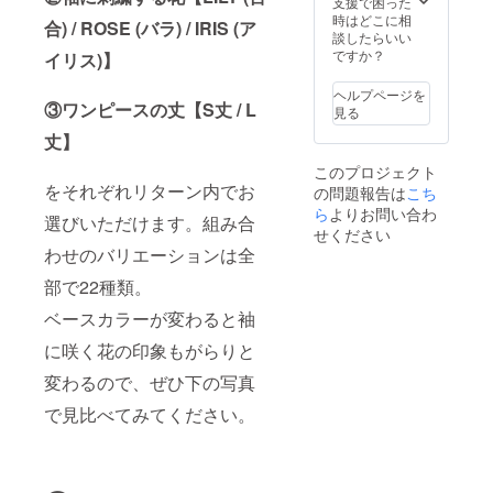
がおす
支援で困った
で予め
れば
いての
の思い
すめ）
時はどこに相
ご了承
メッ
合) / ROSE (バラ) / IRIS (ア
一切の
入れの
・L丈
談したらいい
くださ
セージ
責任は
ある花
着丈
ですか？
い。 ※
イリス)】
にてお
負いま
を教え
128cm
受注生
問い合
せん。
てくだ
（ロン
産のた
わせく
ヘルプページを
※当イベ
さい。
グ丈。
③ワンピースの丈【S丈 / L
め、花
ださ
見る
ントへ
わたし
長めに
やサイ
い。
参加す
丈】
が刺繍
着たい
ズの変
るに当
でカタ
方に）
更は承
たって
このプロジェクト
チにし
※お届け
ること
の往
をそれぞれリターン内でお
の問題報告は
こち
ます。
は11月
ができ
路・帰
【重
ら
よりお問い合わ
中旬ご
ませ
選びいただけます。組み合
路等移
要】備
ろを予
ん。お
せください
動途中
考欄
定して
間違い
わせのバリエーションは全
の事故
に、あ
おりま
のない
に対し
なたが
す。 ※
部で22種類。
ようご
ても責
刺繍に
画像は
注文く
任を負
したい
ベースカラーが変わると袖
イメー
ださい
いかね
花の名
ジで
ませ。
ます。
に咲く花の印象もがらりと
前を入
す。実
※サイズ
会場へ
力して
際の色
表はプ
の道中
変わるので、ぜひ下の写真
くださ
味や仕
ロジェ
はお気
い。色
様と多
クト本
で見比べてみてください。
をつけ
が何種
少異な
文に記
てお越
類もあ
ること
載して
しくだ
る花の
があり
おりま
さい。
場合
ますの
すが、
は、花