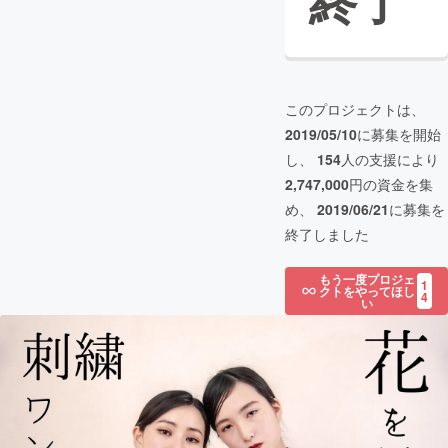
終了
このプロジェクトは、
2019/05/10
に募集を開始
し、
154
人の支援により
2,747,000
円の資金を集
め、
2019/06/21
に募集を
終了しました
もう一度プロジェ
1
クトをやってほし
4
い