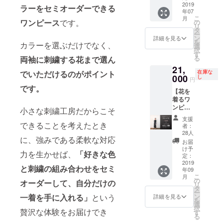
やサイ
などあ
いると
2019
ランド
きの方
ラーをセミオーダーできる
着丈
ズの変
れば
年07
ころを
の立ち
におす
128cm
更は承
メッ
こ
月
見たい
上げや
ワンピース
です。
の
すめ。
（ロン
ること
セージ
リ
方や、
アトツ
タ
※交通
グ丈。
ができ
にてお
ー
アパレ
ギの
ン
費/宿泊
詳細を見る
長めに
ませ
問い合
を
カラーを選ぶだけでなく、
ルの刺
話、刺
選
費は別
着たい
ん。お
わせく
択
繍工房
繍のこ
す
途負担
方に）
間違い
ださ
る
両
袖に刺繍する花まで選ん
をお探
とな
して頂
※お届け
のない
い。 ・
21,
しのデ
ど、甘
きま
は9月中
ようご
在庫な
でいただけるのがポイント
お届け
ザイ
000
いもの
し
す。 ※
旬ごろ
円
注文く
は8月中
ナーに
を食べ
お食事
を予定
です。
ださい
旬を予
【花を
おすす
ながら
代はプ
してお
ませ。
定して
着るワ
め。刺
ゆっく
ロジェ
りま
※サイズ
おりま
ンピー
繍職人
りお話
小さな刺繍工房だからこそ
クト
す。 ※
表はプ
す。
ス#01
が刺繍
して見
オー
画像は
支援
ロジェ
BLACK
につい
できることを考えたとき
たい方
ナーが
者：
イメー
クト本
】 クラ
てたっ
や、甘
28人
全額負
ジで
文に記
に、強みである柔軟な対応
ウド
ぷり語
いもの
担しま
お届
す。実
載して
ファン
りま
好きの
け予
すので
際の色
おりま
力を生かせば、
「好きな色
ディン
す。 刺
定：
方にお
必要あ
味や仕
すが、
グ特別
2019
繍タオ
すす
りませ
様と多
と刺繍の組み合わせをセミ
ご質問
年09
価格に
ルのお
め。 ※
ん。 時
少異な
などあ
こ
月
てお届
土産つ
の
交通費/
間は14
オーダーして、自分だけの
ること
れば
リ
けしま
き。
タ
宿泊費
時〜18
があり
メッ
ー
す。 ①
【日
ン
一着を手に入れる」
という
は別途
詳細を見る
時でご
ますの
セージ
を
袖に咲
程】 7
選
負担し
都合に
で予め
にてお
択
かせる
贅沢な体験をお届けでき
月27日
す
て頂き
合わせ
ご了承
問い合
る
花 と ②
(土)
ます。
ます。
くださ