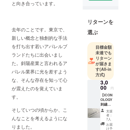
と向き合っています。
に、国内デ
ザイナーの
ハイブラン
リターンを
ドから小規
去年のことです。東京で、
模なアパレ
選ぶ
ルブランド
新しい概念と独創的な手法
まで、さま
を打ち出す若いアパレルブ
目標金額
ざまなブラ
未達でも
ランドたちに出会いまし
ンドやメー
リターン
カーの刺繍
た。斜陽産業と言われるア
が届きま
を手がけて
す
(All-in
パレル業界に光を差すよう
いる。パン
方式)
な、そんな存在を知って心
チングがで
3,0
きる刺繍職
00
が震えたのを覚えていま
円
人。経験に
【iCON
す。
基づく確か
OLOGY
刺繍入
な刺繍技術
りフェ
そしていつの頃からか、こ
支援
と、柔軟な
イスタ
者：
んなことを考えるようにな
オル】
対応力が強
7人
ワン
お届
み。やった
りました。
ピース
け予