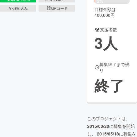
2%
埋め込み
QRコード
目標金額は
まちづくり・地域活性化
400,000円
支援者数
CAMPFIRE for Social Good
CAMPFIRE Creation
3
人
CAMPFIREふるさと納税
machi-ya
コミュニティ
募集終了まで残
り
終了
このプロジェクトは、
2015/03/20
に募集を開始
し、
2015/05/18
に募集を