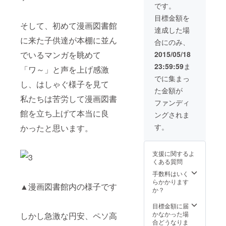
らハンドレッド
です。
アイランド（往
目標金額を
復移動時間約４
そして、初めて漫画図書館
時間程度）の日
達成した場
帰りコースを1日
に来た子供達が本棚に並ん
合にのみ、
ガイドいたしま
す。 ※予め日程
2015/05/18
でいるマンガを眺めて
をご予約頂く必
23:59:59
ま
「ワ～」と声を上げ感激
要がございま
す。 ※旅費交通
でに集まっ
し、はしゃぐ様子を見て
費等は別途、ご
た金額が
支援者様の自費
私たちは苦労して漫画図書
となります。 ・
ファンディ
漫画図書館のオ
館を立ち上げて本当に良
ングされま
リジナルTシャツ
２枚
す。
かったと思います。
支援に関するよ
くある質問
手数料はいく
らかかります
▲漫画図書館内の様子です
か？
目標金額に届
かなかった場
しかし急激な円安、ペソ高
合どうなりま