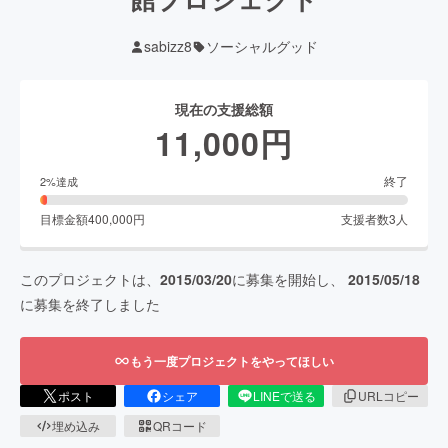
sabizz8
ソーシャルグッド
現在の支援総額
11,000
円
終了
2
%達成
目標金額
400,000
円
支援者数
3
人
このプロジェクトは、
2015/03/20
に募集を開始し、
2015/05/18
に募集を終了しました
もう一度プロジェクトをやってほしい
ポスト
シェア
LINEで送る
URLコピー
埋め込み
QRコード