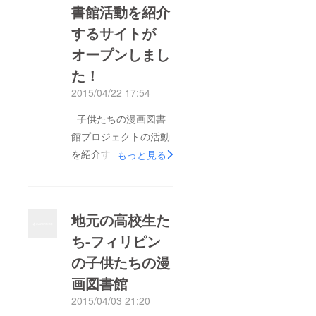
書館活動を紹介
全な娯楽の場となって
います。 日本の漫画
するサイトが
はフィリピンでもとて
オープンしまし
も人気がありまが 本
た！
物の漫画本を目にする
2015/04/22 17:54
機会は滅多にありませ
ん 本棚に並んでいる
子供たちの漫画図書
漫画本を目にした子供
館プロジェクトの活動
達は「ワー」と声をあ
を紹介する サイトが
もっと見る
げて 感激します。
オープンしました！
http://漫画図書館.asia/
地元の高校生た
ち-フィリピン
の子供たちの漫
画図書館
2015/04/03 21:20