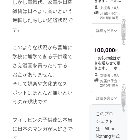
きます。 ・ホー
しかし電気代、家電や日曜
ムページにあな
支援者：0人
雑貨は日本より高いという
たのお名前また
お届け予定：
はロゴを掲示さ
こ
2015年10月
逆転した厳しい経済状況で
の
せていただきま
リ
タ
す。 ・漫画図書
ー
す。
ン
館の館内にあな
詳細を見る
を
選
たのお名前を掲
択
す
示させていただ
る
きます。 ・
このような状況から普通に
100,000
Dagupan Cityに
円
2015年10月中に
学校に通学できる子供達で
・お礼の絵はが
お越しいただい
きを送らせて頂
さえ漫画を買ったりする
た方には
きます。 ・ホー
Dagupan City市
ムページにあな
お金がありません。
内近郊を１日ガ
支援者：0人
たのお名前また
イドいたしま
お届け予定：
そして娯楽や文化的なス
はロゴを掲示さ
こ
す。 ※予め日程
2015年10月
の
せていただきま
リ
をご予約頂く必
ポットはほとんど無いとい
タ
す。 ・漫画図書
ー
要がございま
ン
館の館内にあな
詳細を見る
を
す。 ※旅費交通
うのが現状です。
選
たのお名前を掲
択
費等は別途、ご
す
示させていただ
る
支援者様の自費
きます。 ・
このプロ
となります。 ・
Dagupan Cityに
フィリピンの子供達は本当
漫画図書館のオ
ジェクト
2015年10月中に
リジナルTシャツ
お越しいただい
に日本のマンガが大好きで
は、All-or-
１枚
た方には
Nothing方式
す！
Dagupan Cityか