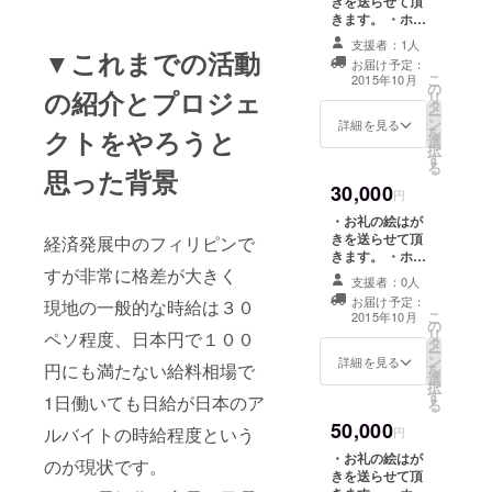
きを送らせて頂
きます。 ・ホー
ムページにあな
支援者：1人
たのお名前また
▼これまでの活動
お届け予定：
はロゴを掲示さ
こ
2015年10月
の
せていただきま
の紹介とプロジェ
リ
タ
す。 ・漫画図書
ー
ン
館の館内にあな
詳細を見る
を
クトをやろうと
選
たのお名前を掲
択
す
示させていただ
る
思った背景
きます。
30,000
円
・お礼の絵はが
きを送らせて頂
経済発展中のフィリピンで
きます。 ・ホー
すが非常に格差が大きく
ムページにあな
支援者：0人
たのお名前また
お届け予定：
現地の一般的な時給は３０
はロゴを掲示さ
こ
2015年10月
の
せていただきま
リ
ペソ程度、日本円で１００
タ
す。 ・漫画図書
ー
ン
館の館内にあな
詳細を見る
円にも満たない給料相場で
を
選
たのお名前を掲
択
す
示させていただ
1日働いても日給が日本のア
る
きます。 ・漫画
50,000
図書館のオリジ
ルバイトの時給程度という
円
ナルTシャツ１枚
・お礼の絵はが
のが現状です。
きを送らせて頂