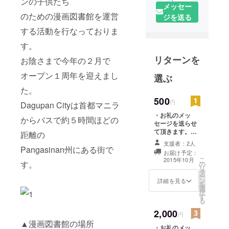
ンの子供たち
メッセー
運営や
のための漫画図書館を運営
ジを送る
大学生たち
する活動を行なっておりま
のプロジェ
クト支援、
す。
地域交流活
リターンを
お陰さまで今年の２月で
動を行なっ
オープン１周年を迎えまし
ています。
選ぶ
「フィリピ
た。
ンの子供達
500
円
Dagupan Cityは首都マニラ
の漫画図書
・お礼のメッ
からバスで約５時間ほどの
館」はお陰
セージを送らせ
て頂きます。
さまでオー
距離の
(Email)
プン１周年
支援者：2人
Pangasinan州にある街で
お届け予定：
を迎えまし
こ
2015年10月
す。
の
た。
リ
タ
ー
ン
詳細を見る
を
選
択
す
る
2,000
円
▲漫画図書館の場所
・お礼のメッ