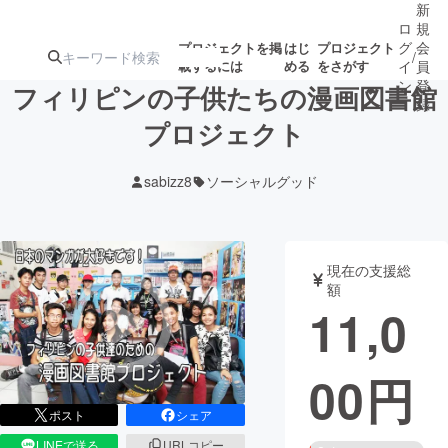
新
ロ
規
グ
会
プロジェクトを掲
はじ
プロジェクト
/
載するには
める
をさがす
イ
員
ン
登
フィリピンの子供たちの漫画図書館
録
プロジェクト
人気のプロ
注目のリ
注目の新着プロ
募集終了が近いプ
もうすぐ公開
sabizz8
ソーシャルグッド
ジェクト
ターン
ジェクト
ロジェクト
されます
アート・写真
音楽
現在の支援総
額
11,0
テクノロジー・ガジェット
ゲーム・サ
00
円
映像・映画
書籍・雑誌
ポスト
シェア
ビジネス・起業
チャレンジ
LINEで送る
URLコピー