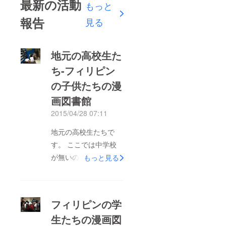
最新の活動
もっと
報告
見る
地元の高校生た
ち-フィリピン
の子供たちの漫
画図書館
2015/04/28 07:11
地元の高校生たちで
す。 ここでは中学校
が無いので年齢的には
もっと見る
日本の中学生です。 6-
4制で小学校６年、高
校４年という感じにな
フィリピンの学
ります。 漫画図書館
生たちの漫画図
は子供達の数少ない健