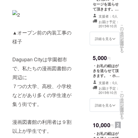
セージを送らせ
て頂きます。
(Email) ・ホーム
支援者：0人
ページであなた
お届け予定：
のお名前または
こ
2015年10月
の
ロゴを掲載させ
リ
▲オープン前の内装工事の
タ
ていただきま
ー
ン
す。
詳細を見る
を
様子
選
択
す
る
5,000
円
Dagupan Cityは学園都市
・お礼の絵はが
で、私たちの漫画図書館の
きを送らせて頂
きます。 ・ホー
周辺に
ムページであな
支援者：0人
たのお名前また
７つの大学、高校、小学校
お届け予定：
はロゴを掲載さ
こ
2015年10月
などがあり多くの学生達が
の
せていただきま
リ
タ
す。
ー
集う街です。
ン
詳細を見る
を
選
択
す
る
漫画図書館の利用者は９割
10,000
円
以上が学生です。
・お礼の絵はが