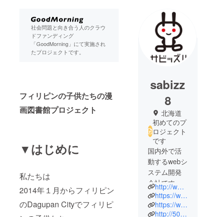
社会問題と向き合う人のクラウ
ドファンディング
「GoodMorning」にて実施され
たプロジェクトです。
sabizz
フィリピンの子供たちの漫
8
画図書館プロジェクト
北海道
初めてのプ
ロジェクト
です
▼はじめに
国内外で活
動するwebシ
ステム開発
私たちは
会社です。
http://www.sabizz.jp
2014年１月からフィリピン
フィリピン
https://www.facebook.com/otakudagupan
のDagupan Cityでフィリピ
で日本の漫
https://www.facebook.com/sabizzJP
http://500.jp
画図書館の