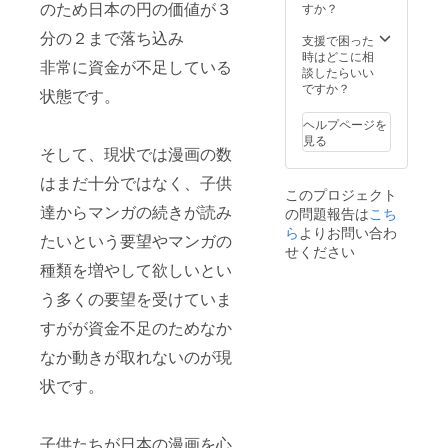
のため日本の円の価値が３
すか？
分の２まで落ち込み
支援で困った
時はどこに相
非常に資金が不足している
談したらいい
ですか？
状態です。
ヘルプページを
見る
そして、現状では漫画の数
はまだ十分ではなく、子供
このプロジェクト
達からマンガの続きが読み
の問題報告は
こち
ら
よりお問い合わ
たいという要望やマンガの
せください
種類を増やして欲しいとい
う多くの要望を受けていま
すがが資金不足のためなか
なか動きが取れないのが現
状です。
子供たちが日本の漫画を心