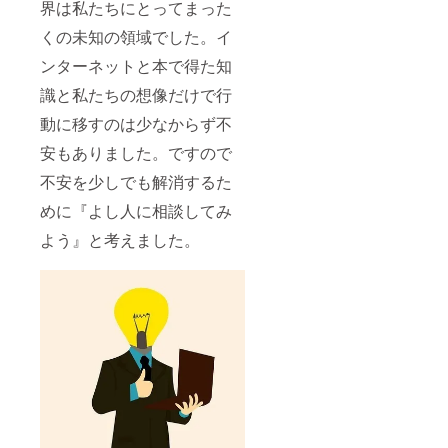
界は私たちにとってまった
間は、
きなと
報は
限らせ
初めて
ころに
SNS等
ていた
くの未知の領域でした。イ
ご来店
貼って
でお知
だきま
いただ
みてく
らせし
す。 ※
ンターネットと本で得た知
いた日
ださ
ますの
交通費
から1年
い。 ※ 1
で、ぜ
はいた
識と私たちの想像だけで行
間とさ
日につ
ひ
だきま
せてい
き1回ま
チェッ
せん。
動に移すのは少なからず不
ただき
での使
クして
安もありました。ですので
ます。
用とさ
ご来店
※ 1日に
せてい
くださ
不安を少しでも解消するた
つき1回
ただき
い。
までの
ます。
BONNI
めに『よし人に相談してみ
使用と
※ ご使
E&FRIE
させて
用はご
Dオリジ
よう』と考えました。
いただ
本人様
ナルのT
きま
のみと
シャツ
す。 ※
させて
も2種類
ご使用
いただ
差し上
は、ご
きま
げま
本人様
す。 ※
す。 ど
とその
お会計
ちらの
お連れ
が500円
デザイ
様のみ
以下の
ンもと
とさせ
場合は
ても合
ていた
無料で
わせや
だきま
商品を
すいの
す。
提供い
で、ぜ