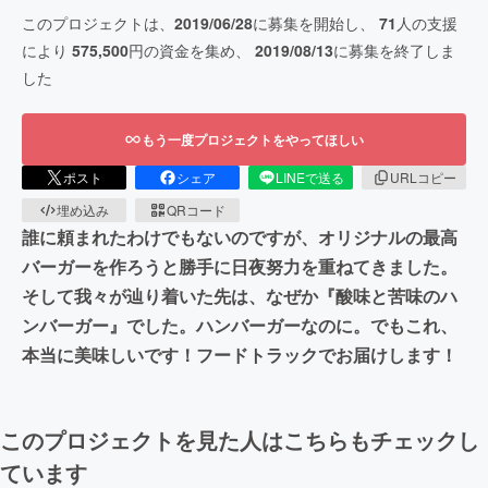
このプロジェクトは、
2019/06/28
に募集を開始し、
71
人の支援
により
575,500
円の資金を集め、
2019/08/13
に募集を終了しま
した
もう一度プロジェクトをやってほしい
ポスト
シェア
LINEで送る
URLコピー
埋め込み
QRコード
誰に頼まれたわけでもないのですが、オリジナルの最高
バーガーを作ろうと勝手に日夜努力を重ねてきました。
そして我々が辿り着いた先は、なぜか『酸味と苦味のハ
ンバーガー』でした。ハンバーガーなのに。でもこれ、
本当に美味しいです！フードトラックでお届けします！
このプロジェクトを見た人はこちらもチェックし
ています