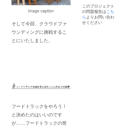
決めさ
で、ぜ
す。 ど
ても構
談くだ
せてい
このプロジェクト
ひ気分
ちらの
いませ
さい。
ただき
Image caption
の問題報告は
こち
によっ
デザイ
ん。 ぜ
（例）
ます。
て着回
ンもと
ひ
ら
よりお問い合わ
100,000
※ 公序
してみ
ても合
BONNI
円【貸
せください
そして今回、クラウドファ
良俗に
てくだ
わせや
E&FRIE
切出張1
反する
さい。
すいの
Dの常連
回、
ウンディングに挑戦するこ
商品は
BONNI
で、ぜ
さんに
フード
ご遠慮
E&FRIE
ひ気分
なって
とドリ
とにいたしました。
願いま
Dオリジ
によっ
くださ
ンク100
す。
ナルの
て着回
い。 通
人分付
ステッ
してみ
常営業
き】 ※
カーを3
てくだ
時でも
出張日
種類差
さい。
イベン
時と提
し上げ
BONNI
ト出店
供する
ます。
E&FRIE
時で
メ
パソコ
Dオリジ
も、
ニュー
ンや冷
ナルの
BONNI
につい
蔵庫な
ステッ
E&FRIE
ては、
ど、ぜ
カーも3
Dが開店
後日打
ひお好
種類差
してい
ち合わ
きなと
し上げ
る時で
せの上
ころに
ます。
あれば
決めさ
フードトラックをやろう！
貼って
パソコ
いつで
せてい
みてく
ンや冷
もご利
ただき
と決めたのはいいのです
ださ
蔵庫な
用可能
ます。
い。 ※ 1
ど、ぜ
です。
が……フードトラックの世
※ 東京
年の期
ひお好
出店情
近郊に