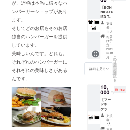
円
が、近頃は本当に様々なハ
ンクチ
時であ
【BON
ケット
ればい
ンバーガーショップがあり
NIE&FR
を各5枚
つでも
IED T
差し上
ご利用
ます。
シャツ1
げま
可能で
支援
枚】
す。 ど
す。 チ
そしてどのお店もそのお店
者：
【BON
のフー
ケット
11人
NIE&FR
ド、ど
独自のハンバーガーを提供
に有効
お届
IEDス
のドリ
期限は
け予
しています。
テッ
ンクで
定：
ありま
カー3
2019
もお使
せん。
美味しいんです。どれも。
年10
枚】
いいた
BONNI
こ
月
【フー
だけま
の
E&FRIE
それぞれのハンバーガーに
リ
ドチ
す。 通
タ
Dがある
ー
ケット1
常営業
ン
限りい
詳細を見る
それぞれの美味しさがある
を
枚】
時でも
選
つでも
択
【ドリ
イベン
す
んです。
ご利用
る
ンクチ
ト出店
くださ
10,
ケット1
時で
い。
残り53
枚】 遠
000
も、
円
方にお
BONNI
【フー
住まい
E&FRIE
ドチ
でなか
Dがお店
ケット
なか
を出し
12枚】
BONNI
ている
支援
【ドリ
E&FRIE
時であ
者：
ンクチ
Dまでお
ればい
7人
ケット
越しい
つでも
お届