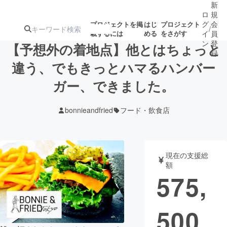
新
ロ
規
グ
会
プロジェクトを掲
はじ
プロジェクト
/
載するには
める
をさがす
イ
員
ン
登
【予想外の着地点】他とはちょっと
録
違う、でもきっとハマるハンバー
ガー、できました。
人気のプロ
注目のリ
注目の新着プロ
募集終了が近いプ
もうすぐ公開
ジェクト
ターン
ジェクト
ロジェクト
されます
bonnieandfried
フード・飲食店
アート・写真
音楽
現在の支援総
テクノロジー・ガジェット
ゲーム・サ
額
575,
映像・映画
書籍・雑誌
500
ビジネス・起業
チャレンジ