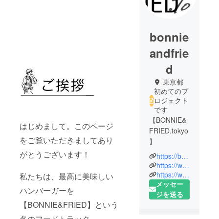
bonnie
andfrie
d
東京都
初めてのプ
ロジェクト
です
【BONNIE&
はじめまして。このページ
FRIED.tokyo
をご覧いただきましてあり
】
がとうございます！
https://bonnieandfried.tokyo
という屋号
https://www.instagram.com/bonnieandfriedtokyo
のハンバー
https://www.facebook.com/fride.bonnie
私たちは、最高に美味しい
メッセー
ガーのフー
ハンバーガーを
ジを送る
ドトラック
【BONNIE&FRIED】という
です。
9月中にス
名のフードトラック