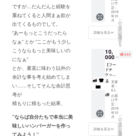
12枚】
ただけ
ご利用
け予
ですが…だんだんと経験を
【BON
ない方
定：
可能で
NIE&FR
2019
向けの
す。 ご
重ねてくると人間まぁ欲が
年10
IEDス
プラン
自身で
こ
月
テッ
です。
の
すべて
出てくるものでして。
リ
カー3
BONNI
タ
お使い
ー
枚】
E&FRIE
”あーもっとこうだったら
ン
になっ
詳細を見る
を
BONNI
Dオリジ
選
ても良
択
なぁ” とか ”ここがもう少し
E&FRIE
ナルのT
す
いです
る
Dで使え
シャツ
し、お
こうならもっと美味しいの
10,
るフー
を1枚差
友達や
残り44
ドチ
000
し上げ
ご夫婦
円
になぁ”
ケット
ます。
など、
【フー
とドリ
ジャス
複数人
とか、素直に味わう以外の
ドチ
ンクチ
トサイ
でお使
ケット5
ケット
ズでも
余計な事を考え始めてしま
いいた
枚】
を各12
オー
だいて
支援
【ドリ
枚差し
い……そしてそんな余計思
バーサ
も結構
者：
ンクチ
上げま
イズで
6人
です。
考が
ケット5
す。 ど
も、ど
チケッ
お届
枚】
のフー
ちらの
け予
トに有
積もりに積もった結果、
【BON
ド、ど
定：
デザイ
効期限
NIE&FR
2019
のドリ
ンもと
はあり
年10
IED T
ンクで
ても合
ませ
”ならば自分たちで本当に美
こ
月
シャツ1
もお使
の
わせや
ん。
リ
枚】
いいた
タ
すいと
BONNI
味しいハンバーガーを作っ
ー
【BON
だけま
ン
思いま
詳細を見る
E&FRIE
を
NIE&FR
す。 通
選
てみよう！”
す。ぜ
Dがある