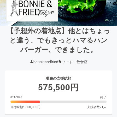
【予想外の着地点】他とはちょっ
と違う、でもきっとハマるハン
バーガー、できました。
bonnieandfried
フード・飲食店
現在の支援総額
575,500
円
終了
31
%達成
目標金額
1,800,000
円
支援者数
71
人