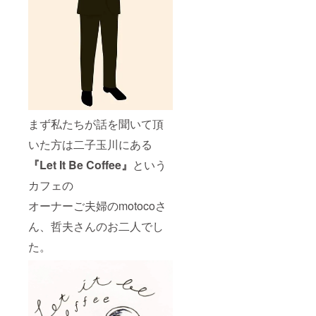
たしま
ひ気分
す。
によっ
て着回
してみ
てくだ
さい。
BONNI
E&FRIE
Dオリジ
ナルの
ステッ
まず私たちが話を聞いて頂
カーも3
種類差
いた方は二子玉川にある
し上げ
ます。
『Let It Be Coffee』
という
パソコ
カフェの
ンや冷
蔵庫な
オーナーご夫婦のmotocoさ
ど、ぜ
ひお好
ん、哲夫さんのお二人でし
きなと
ころに
た。
貼って
みてく
ださ
い。 ※ 1
日につ
き1回ま