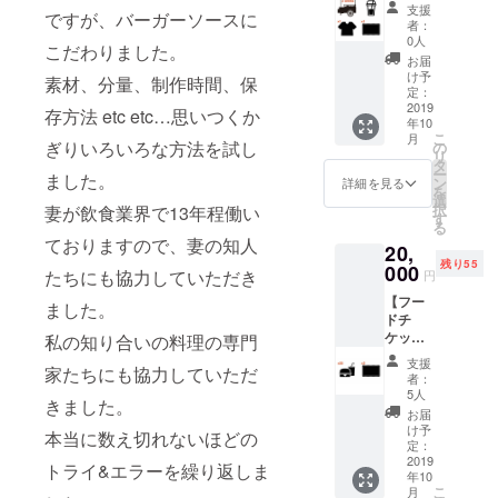
【ドリ
ドチ
ト出店
でお使
もいつ
支援
ですが、バーガーソースに
ンクチ
ケット
時で
いいた
者：
か、い
ケット1
とドリ
も、
0人
だいて
つか1度
こだわりました。
枚】
ンクチ
BONNI
も結構
お届
ぜひ
【BON
ケット
E&FRIE
け予
です。
BONNI
素材、分量、制作時間、保
NIE&FR
を各5枚
定：
Dがお店
チケッ
E&FRIE
IED T
2019
差し上
を出し
存方法 etc etc…思いつくか
トに有
Dにお越
年10
シャツ1
げま
ている
効期限
しいた
こ
月
枚】
す。 ど
ぎりいろいろな方法を試し
の
時であ
はあり
だきた
リ
【BON
のフー
タ
ればい
ませ
い、と
ー
ました。
NIE&FR
ド、ど
ン
つでも
詳細を見る
ん。
いう気
を
IEDス
のドリ
選
ご利用
BONNI
持ちを
択
妻が飲食業界で13年程働い
テッ
ンクで
す
可能で
E&FRIE
込めて
る
カー1
もお使
す。 ご
Dがある
フード
ておりますので、妻の知人
20,
枚】 ご
いいた
自身で
限りい
とドリ
残り55
自身で
000
だけま
すべて
つでも
たちにも協力していただき
円
ンクの
なにが
す。 通
お使い
ご利用
チケッ
【フー
しかの
常営業
ました。
になっ
くださ
トも各1
ドチ
作品を
時でも
ても良
い。
枚送ら
ケット
作られ
私の知り合いの料理の専門
イベン
いです
BONNI
せてい
25枚】
ている
ト出店
し、お
E&FRIE
支援
ただき
家たちにも協力していただ
【ドリ
方、
時で
友達や
者：
Dオリジ
ます。
ンクチ
BONNI
も、
5人
ご夫婦
ナルの
チケッ
きました。
ケット
E&FRIE
BONNI
など、
お届
ステッ
トに有
25枚】
Dであな
E&FRIE
け予
複数人
カーも3
本当に数え切れないほどの
効期限
【BON
たの商
定：
Dがお店
でお使
種類差
はあり
NIE&FR
2019
品の物
を出し
いいた
トライ&エラーを繰り返しま
し上げ
ません
年10
IEDス
販をい
ている
だいて
ます。
ので、
こ
月
テッ