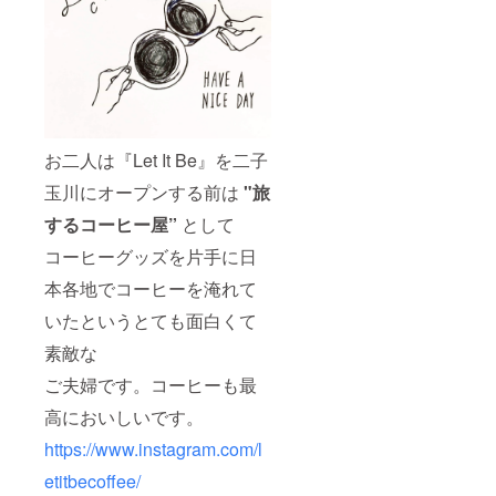
での使
用とさ
せてい
ただき
ます。
※ ご使
用は、
ご本人
様とそ
お二人は『Let It Be』を二子
のお連
れ様の
玉川にオープンする前は
"旅
みとさ
せてい
するコーヒー屋”
として
ただき
コーヒーグッズを片手に日
ます。
本各地でコーヒーを淹れて
いたというとても面白くて
素敵な
ご夫婦です。コーヒーも最
高においしいです。
https://www.instagram.com/l
etitbecoffee/