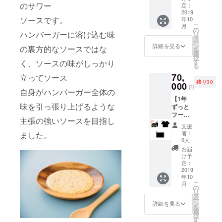
シャツ1
てみて
ださ
【BON
のサワー
す。開
定：
ちだけ
フード
枚、ス
くださ
い。
NIE&FR
2019
店日な
で
とドリ
テッ
い。
BONNI
ソースです。
年10
IEDス
ら毎日
BONNI
ンクの
カー1枚
BONNI
こ
E&FRIE
月
テッ
来てい
の
E&FRIE
チケッ
も差し
E&FRIE
ハンバーガーに溶け込む味
リ
Dオリジ
カー3
ただい
タ
Dのハン
ト合わ
上げま
Dオリジ
ー
ナルの
枚】 あ
ても大
ン
バー
詳細を見る
せて50
の裏方的なソースではな
す。 も
ナルの
を
ステッ
なたの
歓迎で
選
ガーを
枚もあ
し
ステッ
択
カーも3
ご希望
す。 お
す
ぜひ楽
く、ソースの味がしっかり
ります
BONNI
カーも3
る
枚差し
の場所
友達や
しんで
ので、
E&FRIE
種類差
上げま
70,
に
立ってソース
ご夫婦
くださ
どなた
Dにお越
し上げ
す。
残り30
BONNI
000
などで
い！ ハ
かにプ
円
しに
ます。
ノート
自身がハンバーガー全体の
E&FRIE
シェア
ンバー
レゼン
なって
ヘル
の表紙
【1年
Dが出張
しても
ガーや
トして
あなた
メット
味を引っ張り上げるような
やスー
ずっと
いたし
良いで
コー
もいい
の作品
や冷蔵
ツケー
フード
ます。
すし、
ヒーな
かもし
を直接
主張の強いソースを目指し
庫な
スな
とドリ
キャン
もちろ
どはも
れませ
支援
お客様
ど、ぜ
ど、ぜ
ンク2品
プや
んご自
ちろ
者：
ました。
んね。
にご説
ひお好
ひお好
提供】
BBQ、
身で2品
0人
ん、通
チケッ
明する
きなと
きなと
【BON
はたま
食べて
常営業
お届
トに有
機会が
ころに
ころに
NIE&FR
たパー
いただ
け予
ではお
効期限
あれ
貼って
貼って
IED T
ティや
定：
いても
出しし
はあり
ば、そ
みてく
みてく
シャツ2
2019
会社懇
構いま
ない貸
ませ
の時は
ださ
ださ
年10
枚】
親会な
せん。
切出張
ん。
ぜひ
こ
い。
月
い。
【BON
どな
の
通常営
の時だ
BONNI
BONNI
リ
NIE&FR
ど、お
タ
業時で
けの特
E&FRIE
E&FRIE
ー
IEDス
店を開
ン
もイベ
詳細を見る
別なメ
Dがある
D Tシャ
を
テッ
けると
選
ント出
ニュー
限りい
ツでお
択
カー3
ころで
す
店時で
もご用
つでも