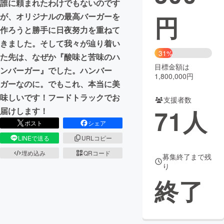
誰に頼まれたわけでもないのです
円
が、オリジナルの最高バーガーを
まちづくり・地域活性化
作ろうと勝手に日夜努力を重ねて
きました。そして我々が辿り着い
CAMPFIRE for Social Good
CAMPFIRE Creation
31%
た先は、なぜか『酸味と苦味のハ
CAMPFIREふるさと納税
machi-ya
コミュニティ
目標金額は
ンバーガー』でした。ハンバー
1,800,000円
ガーなのに。でもこれ、本当に美
味しいです！フードトラックでお
支援者数
71
人
届けします！
ポスト
シェア
LINEで送る
URLコピー
埋め込み
QRコード
募集終了まで残
り
終了