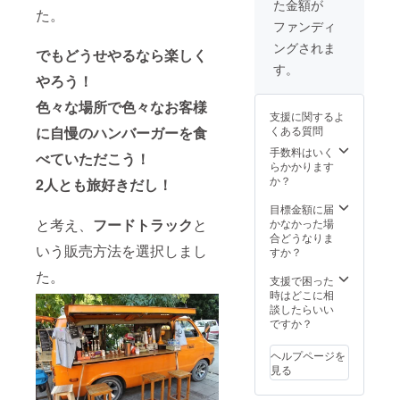
とは可
た金額が
出店情
してい
半永久
カーも3
ます。
りま
た。
能で
報は
る時で
的に毎
種類差
※ 1日に
ファンディ
す。
す。 ※
SNS等
あれば
回2品ず
し上げ
つき1回
販促品
ングされま
でお知
いつで
つまで
ます。
までの
でもどうせやるなら楽しく
はサイ
らせし
もご利
代金無
パソコ
使用と
す。
ズ等に
ますの
用可能
しでご
やろう！
ンや
させて
よって
で、ぜ
です。
提供し
ノート
いただ
は設置
色々な場所で色々なお客様
ひ
出店情
ます。
の表紙
きま
いただ
支援に関するよ
チェッ
報は
開店日
など、
す。 ※
けない
くある質問
に自慢のハンバーガーを食
クして
SNS等
なら毎
お好き
ご使用
場合が
ご来店
でお知
日来て
なとこ
手数料はいく
は、ご
べていただこう！
ありま
くださ
らせし
いただ
ろに
らかかります
本人様
すの
い。
ますの
いても
貼って
か？
とその
2人とも旅好きだし！
で、販
BONNI
で、ぜ
大歓迎
みてく
お連れ
促品の
E&FRIE
ひ
です。
ださ
目標金額に届
様のみ
設置を
Dオリジ
チェッ
お友達
い。 ※
と考え、
フードトラック
と
かなかった場
とさせ
ご希望
ナルのT
クして
やご夫
上乗せ
合どうなりま
ていた
の方は1
いう販売方法を選択しまし
シャツ
ご来店
婦など
支援に
すか？
だきま
度ご相
も2種類
くださ
でシェ
より人
す。
談くだ
た。
差し上
い。
アして
数変更
支援で困った
さい。
げま
BONNI
も良い
に応じ
時はどこに相
※ 出品
す。 ど
E&FRIE
です
ます。
談したらいい
するタ
ちらの
Dオリジ
し、も
ご支援
ですか？
イミン
デザイ
ナルのT
ちろん
前に
グは、
ンもと
シャツ
ご自身
メッ
ヘルプページを
後日打
ても合
も2種類
で2品食
セージ
見る
ち合わ
わせや
差し上
べてい
機能に
せの上
すいの
げま
ただい
てご相