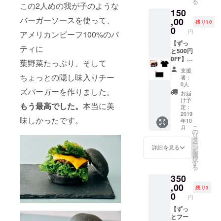
越しい
る
枚】 1
あれば
この2人めの我が子のような
も、
意でき
ご利用
ただけ
150
年間、
どちら
BONNI
ます。
くださ
れば嬉
バーガーソースを使って、
ご来店
,00
ででも
E&FRIE
BONNI
残り10
い。
しいで
時に
貸切に
0
Dが開店
E&FRIE
BONNI
円
す。 着
アメリカンビーフ100%のパ
BONNI
て
してい
Dオリジ
E&FRIE
てこな
E&FRIE
【ずっ
BONNI
る時で
ナルの
Dオリジ
ティに
くても
Dのお好
と500円
E&FRIE
あれば
ステッ
ナルの
全然い
きな
0FF】
Dをご利
いつで
カーも3
葉野菜たっぷり、そして
ステッ
いんで
フード
【BON
用いた
もご利
種類差
カーも3
支援
すけど
とドリ
NIE&FR
だけま
ちょっとの隠し味入りチー
用可能
し上げ
者：
種類差
ね。 ド
ンクを
IED T
す。 50
です。
0人
ます。
し上げ
リンク
毎回2品
シャツ2
ズバーガーを作りました。
人分ま
出店情
スーツ
お届
ます。
チケッ
ずつま
枚】
での
報は
け予
ケース
スーツ
トも1枚
もう最高でした。
本当に美
で代金
【BON
フード
定：
SNS等
やノー
ケース
付きま
無しで
NIE&FR
2019
とドリ
でお知
トの表
やヘル
すので
味しかったです。
年10
ご提供
IEDス
ンクを
らせし
紙な
メット
ぜひご
こ
月
しま
テッ
代金無
の
ますの
ど、お
など、
利用く
リ
す。開
カー3
しでご
タ
で、ぜ
好きな
ぜひお
ださ
ー
店日な
枚】
提供し
ン
ひ
詳細を見る
ところ
好きな
い。 ※
を
ら毎日
BONNI
ます。
選
チェッ
に貼っ
ところ
上乗せ
択
来てい
E&FRIE
ご自身
す
クして
てみて
に貼っ
支援に
る
ただい
Dがある
たちだ
ご来店
くださ
てみて
より期
350
ても大
限り、
けで
くださ
い。 ※
くださ
間変更
歓迎で
ご来店
,00
BONNI
い。
出張日
残り3
い。
に応じ
す。 お
時にお
E&FRIE
0
BONNI
時と提
円
ます。
友達や
会計か
Dのハン
E&FRIE
供する
ご支援
ご夫婦
ら半永
【ずっ
バー
Dオリジ
メ
前に
などで
久的に
とフー
ガーを
ナルの
ニュー