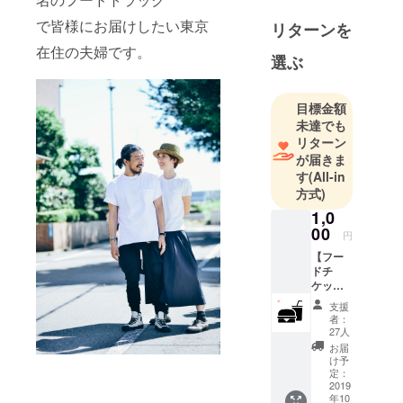
タート目標
で皆様にお届けしたい東京
リターンを
でただいま
在住の夫婦です。
準備を進め
選ぶ
ておりま
す。
目標金額
未達でも
関わってく
リターン
れたすべて
が届きま
の人が、今
す
(All-in
方式)
よりちょっ
と楽しい気
1,0
00
持ちになる
円
様なハン
【フー
ドチ
バーガー屋
ケット1
にしていき
枚】
支援
たいと思っ
【ドリ
者：
ンクチ
ています。
27人
ケット1
お届
枚】
け予
よろしくお
BONNI
定：
E&FRIE
2019
願いしま
年10
Dで使え