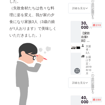
たしま
の
した。
時であ
も結構
ヘル
いつの
リ
カー3
す。
タ
ればい
です。
メット
日かタ
ー
枚】
（失敗食材たちは色々な料
BONNI
ン
つでも
詳細を見る
チケッ
やノー
イミン
を
BONNI
E&FRIE
選
ご利用
トに有
トの表
グが合
択
理に姿を変え、我が家の夕
E&FRIE
Dはフー
す
可能で
効期限
紙な
う時に
る
Dで使え
ドト
す。 ご
はあり
ど、ぜ
お使い
食になり家族3人（3歳の娘
30,
るフー
ラック
自身で
ませ
ひお好
くださ
残り13
ドチ
000
ですの
すべて
ん。
円
が1人おります）で美味しく
きなと
い。
ケット
で、あ
お使い
BONNI
ころに
【貸切
とドリ
ちこち
になっ
いただきました。）
E&FRIE
貼って
出張1
ンクチ
でお店
ても良
Dがある
みてく
回】
ケット
を開き
いです
限りい
ださ
【BON
を各25
ます。
し、お
つでも
支援
い。
NIE&FR
枚差し
ですの
友達や
者：
ご利用
IEDス
上げま
でいろ
2人
ご夫婦
くださ
テッ
す。 ど
いろな
など、
お届
い。 世
カー3
のフー
場所で
け予
複数人
界を舞
枚】 あ
ド、ど
定：
いろい
でお使
台に活
なたの
2019
のドリ
ろなお
いいた
躍する
年10
ご希望
ンクで
客様に
だいて
デザイ
こ
月
の場所
もお使
の
あなた
も結構
ナーユ
リ
に
いいた
タ
の作品
です。
ニット
ー
BONNI
だけま
ン
をご覧
詳細を見る
チケッ
『LouT
を
E&FRIE
す。 通
選
いただ
トに有
hesz』
択
Dが出張
常営業
す
けるこ
効期限
との協
る
いたし
時でも
とにな
はあり
力で作
40,
ます。
イベン
りま
ませ
成した
残り50
パー
000
ト出店
す。 期
ん。
円
BONNI
ティや
時で