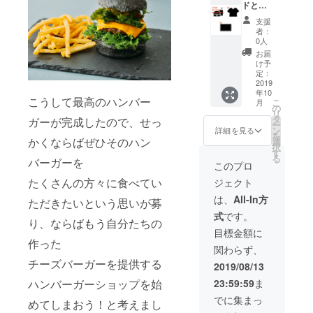
メッ
シェア
500円
ドとド
ぜひ楽
ステッ
につい
セージ
しても
OFFい
リンク2
しんで
カーを3
ては、
支援
機能に
良いで
たしま
品提
くださ
種類差
後日打
者：
てご相
すし、
す。開
供】
い！ ハ
し上げ
0人
ち合わ
談くだ
もちろ
店日な
【BON
ンバー
ます。
せの上
お届
さい。
んご自
ら毎日
NIE&FR
ガーや
冷蔵庫
け予
決めさ
（例）
身で2品
来てい
IED T
コー
定：
やノー
せてい
25,000
食べて
ただい
シャツ2
2019
ヒーな
トの表
ただき
円【軒
年10
いただ
ても大
枚】
どはも
紙な
ます。
こうして最高のハンバー
先出店
こ
月
いても
歓迎で
【BON
ちろ
の
ど、ぜ
※ 東京
1ヶ月】
リ
構いま
す。 ぜ
NIE&FR
ん、通
タ
ひお好
ガーが完成したので、せっ
近郊に
※ 商品
ー
せん。
ひ
IEDス
常営業
ン
きなと
詳細を見る
限らせ
の在庫
を
通常営
BONNI
テッ
ではお
かくならばぜひそのハン
選
ころに
ていた
は３片
択
業時で
E&FRIE
カー3
出しし
す
貼って
だきま
の和が
る
バーガーを
もイベ
Dの常連
枚】
ない貸
みてく
このプロ
す。 ※
140cm
ント出
さんに
BONNI
切出張
ださ
交通費
以内の
たくさんの方々に食べてい
ジェクト
店時で
なって
E&FRIE
の時だ
い。 ※
はいた
段ボー
も、
くださ
Dがある
けの特
半年の
は、
All-In方
だきま
ただきたいという思いが募
ル1個に
BONNI
い。 通
限り、
別なメ
期間
せん
収まる
式
です。
E&FRIE
常営業
ご来店
ニュー
は、初
が、
り、ならばもう自分たちの
量まで
Dが開店
時でも
時に
もご用
めてご
目標金額に
フー
でお願
してい
イベン
BONNI
意でき
作った
来店い
ド、ド
いしま
関わらず、
る時で
ト出店
E&FRIE
ます。
ただい
リンク
す。期
あれば
時で
Dのお好
チーズバーガーを提供する
BONNI
た日か
2019/08/13
の提供
間途中
いつで
も、
きな
E&FRIE
ら半年
につい
に商品
23:59:59
ま
ハンバーガーショップを始
もご利
BONNI
フード
Dオリジ
間とさ
ては別
を補充
用可能
E&FRIE
とドリ
ナルの
せてい
でに集まっ
途料金
するこ
めてしまおう！と考えまし
です。
Dが開店
ンクを
ステッ
ただき
がかか