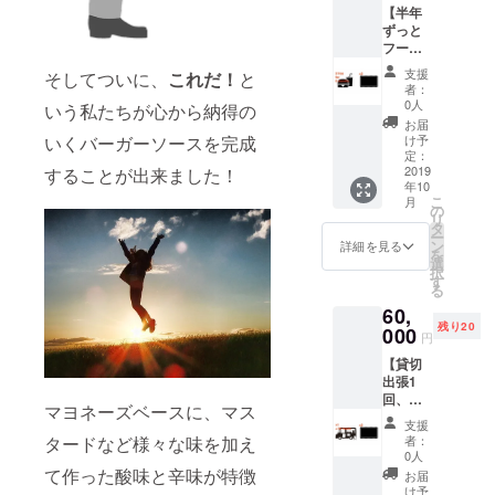
間は2週
BONNI
E&FRIE
【半年
BBQや
も、
間、事
E&FRIE
Dオリジ
ずっと
会社懇
BONNI
前に商
Dがある
ナルのT
フード
親会、
E&FRIE
品の説
限りい
シャツ
とドリ
はたま
Dがお店
明をい
つでも
支援
も1枚差
そしてついに、
これだ！
と
ンク2品
たご家
を出し
ただけ
者：
ご利用
し上げ
提供】
族やご
ている
0人
れば私
いう私たちが心から納得の
くださ
ます。
【BON
友人だ
時であ
たちも
お届
い。
オー
NIE&FR
けで
ればい
け予
いくバーガーソースを完成
精一杯
BONNI
バーサ
IEDス
バー
定：
つでも
セール
E&FRIE
イズで
テッ
2019
することが出来ました！
ガーラ
ご利用
スいた
Dオリジ
もジャ
年10
カー3
ンチな
可能で
しま
ナルのT
ストサ
こ
月
枚】 半
どな
の
す。 ご
す。 同
シャツ
イズで
リ
年間、
ど、お
タ
自身で
時にフ
も2枚差
も、ど
ー
ご来店
店を開
ン
すべて
詳細を見る
ライ
し上げ
ちらで
を
時に
けると
選
お使い
ヤーや
ます。
もかな
択
BONNI
ころで
す
になっ
POP
どちら
り格好
る
E&FRIE
あれば
ても良
等、販
のデザ
良く着
60,
Dのお好
どちら
いです
促品の
インも
ていだ
残り20
きな
000
ででも
し、お
設置も
円
とても
だける
フード
貸切に
友達や
ご利用
合わせ
と思い
【貸切
とドリ
て
ご夫婦
いただ
やすい
ます。
出張1
ンクを
BONNI
など、
けま
ので、
ぜひい
回、
毎回2品
E&FRIE
複数人
す。
マヨネーズベースに、マス
ぜひい
ろいろ
フード
ずつま
Dをご利
でお使
BONNI
支援
ろいろ
な服に
とドリ
で代金
用いた
いいた
者：
タードなど様々な味を加え
E&FRIE
な洋服
合わせ
ンク50
無しで
だけま
0人
だいて
Dオリジ
に合わ
て着て
人分付
ご提供
て作った酸味と辛味が特徴
す。 ご
も結構
お届
ナルのT
せて着
みてく
き】
しま
自身た
け予
です。