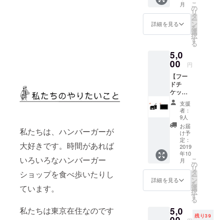
こ
す。
月
るフー
の
リ
ドとド
タ
ー
リンク
ン
詳細を見る
を
のチ
選
択
ケット
す
る
を各1枚
5,0
差し上
げま
00
円
す。 ど
【フー
のフー
ドチ
ド、ど
ケット5
のドリ
枚】
ンクで
支援
【ドリ
もお使
者：
ンクチ
いいた
9人
ケット5
だけま
お届
私たちは、ハンバーガーが
枚】
す。 通
け予
【ス
常営業
定：
大好きです。時間があれば
テッ
2019
時でも
年10
カー1
イベン
いろいろなハンバーガー
こ
月
枚】
ト出店
の
リ
BONNI
時で
タ
ショップを食べ歩いたりし
ー
E&FRIE
も、
ン
詳細を見る
を
Dで使え
BONNI
ています。
選
択
るフー
E&FRIE
す
る
ドチ
Dがお店
5,0
私たちは東京在住なのです
ケット
を出し
残り39
とドリ
00
ている