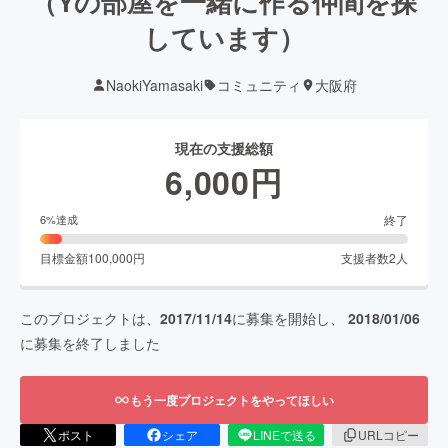
（Yの部屋を一緒に作る仲間を探
しています）
NaokiYamasaki
コミュニティ
大阪府
現在の支援総額
6,000
円
終了
6
%達成
目標金額
100,000
円
支援者数
2
人
このプロジェクトは、
2017/11/14
に募集を開始し、
2018/01/06
に募集を終了しました
もう一度プロジェクトをやってほしい
ポスト
シェア
LINEで送る
URLコピー