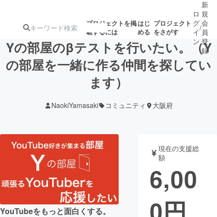
新
ロ
規
グ
会
プロジェクトを掲
はじ
プロジェクト
/
載するには
める
をさがす
イ
員
ン
登
Yの部屋のβテストを行いたい。（Y
録
の部屋を一緒に作る仲間を探してい
ます）
人気のプロ
注目のリ
注目の新着プロ
募集終了が近いプ
もうすぐ公開
ジェクト
ターン
ジェクト
ロジェクト
されます
NaokiYamasaki
コミュニティ
大阪府
アート・写真
音楽
現在の支援総
テクノロジー・ガジェット
ゲーム・サ
額
6,00
映像・映画
書籍・雑誌
0
円
ビジネス・起業
チャレンジ
YouTubeをもっと面白くする。