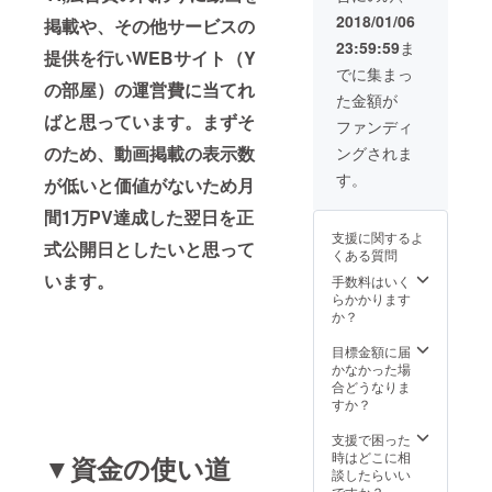
okコミ
2018/01/06
掲載や、その他サービスの
ニ
23:59:59
ま
ティー
提供を行いWEBサイト（Y
に招待
でに集まっ
・
の部屋）の運営費に当てれ
た金額が
YouTub
ばと思っています。まずそ
eチャン
ファンディ
ネルの
のため、動画掲載の表示数
ングされま
ご紹介
す。
が低いと価値がないため月
間1万PV達成した翌日を正
支援に関するよ
式公開日としたいと思って
くある質問
います。
手数料はいく
らかかります
か？
目標金額に届
かなかった場
合どうなりま
すか？
支援で困った
時はどこに相
▼資金の使い道
談したらいい
ですか？