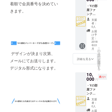
の部屋
着順で会員番号を決めてい
・Yの部
にお名
屋ファ
きます。
前また
ンクラ
はチャ
ブ会員
ンネル
支援
番号
名が記
者：
00006
載され
0人
番 ・Y
ます。
お届
の部屋
・
け予
ファン
Facebo
定：
クラブ
2018
okコミ
年01
会員１
ニ
こ
月
年間有
ティー
の
リ
デザインが決まり次第、
効 ・Y
に招待
タ
ー
の部屋
・
ン
詳細を見る
メールにてお送りします。
を
会員
YouTub
選
択
カード
eチャン
す
デジタル形式になります。
る
付与(仮
ネルの
10,
想カー
ご紹介
残り1
ド) ・Y
000
円
の部屋
・Yの部
にお名
屋ファ
前また
ンクラ
はチャ
ブ会員
ンネル
支援
番号
名が記
者：
00007
載され
0人
番 ・Y
ます。
お届