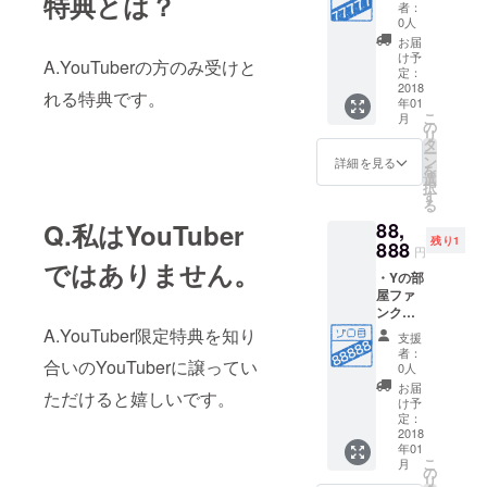
特典とは？
番号
載され
者：
77777
ます。
0人
番 ・Y
・
お届
の部屋
Facebo
け予
A.YouTuberの方のみ受けと
ファン
okコミ
定：
クラブ
2018
ニ
れる特典です。
年01
会員7年
ティー
こ
月
間有効
に招待
の
リ
・Yの部
・
タ
ー
屋会員
YouTub
ン
詳細を見る
を
カード
eチャン
選
択
付与(仮
ネルの
す
る
想カー
ご紹介
88,
Q.私はYouTuber
ド) ・Y
残り1
の部屋
888
円
にお名
ではありません。
・Yの部
前また
屋ファ
はチャ
ンクラ
ンネル
ブ会員
名が記
A.YouTuber限定特典を知り
支援
番号
載され
者：
88888
合いのYouTuberに譲ってい
ます。
0人
番 ・Y
・
お届
ただけると嬉しいです。
の部屋
Facebo
け予
ファン
okコミ
定：
クラブ
2018
ニ
年01
会員8年
ティー
こ
月
間有効
に招待
の
リ
・Yの部