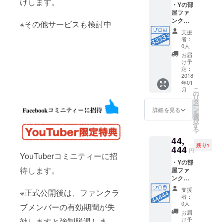
けします。
・Yの部
前また
屋ファ
はチャ
ンクラ
ンネル
※その他サービスも検討中
ブ会員
名が記
支援
番号
載され
者：
33333
ます。
0人
番 ・Y
・
お届
の部屋
Facebo
け予
ファン
okコミ
定：
クラブ
2018
ニ
年01
会員3年
ティー
こ
月
間有効
に招待
の
リ
・Yの部
・
タ
ー
屋会員
YouTub
ン
詳細を見る
を
カード
eチャン
選
択
付与(仮
ネルの
す
る
想カー
ご紹介
44,
ド) ・Y
残り1
の部屋
444
円
YouTuberコミニティーに招
にお名
・Yの部
前また
待します。
屋ファ
はチャ
ンクラ
ンネル
ブ会員
名が記
支援
※正式公開後は、ファンクラ
番号
載され
者：
44444
ます。
0人
ブメンバーの有効期間が失
番 ・Y
・
お届
の部屋
Facebo
け予
効しますと強制脱退しま