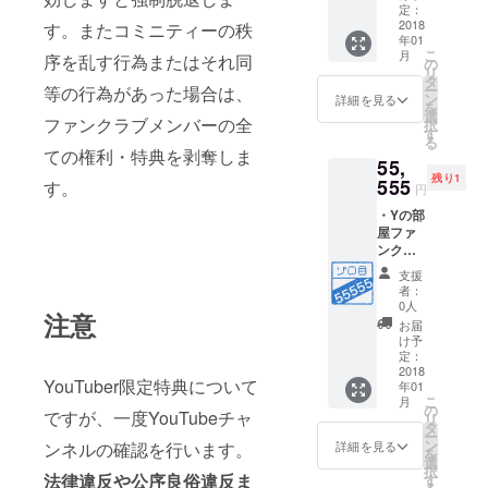
ファン
okコミ
定：
クラブ
2018
す。またコミニティーの秩
ニ
年01
会員4年
ティー
こ
月
序を乱す行為またはそれ同
間有効
に招待
の
リ
・Yの部
・
タ
ー
等の行為があった場合は、
屋会員
YouTub
ン
詳細を見る
を
カード
eチャン
選
ファンクラブメンバーの全
択
付与(仮
ネルの
す
る
想カー
ご紹介
ての権利・特典を剥奪しま
55,
ド) ・Y
残り1
の部屋
555
す。
円
にお名
・Yの部
前また
屋ファ
はチャ
ンクラ
ンネル
ブ会員
名が記
支援
番号
載され
者：
55555
ます。
0人
注意
番 ・Y
・
お届
の部屋
Facebo
け予
ファン
okコミ
定：
クラブ
2018
ニ
YouTuber限定特典について
年01
会員5年
ティー
こ
月
間有効
に招待
の
ですが、一度YouTubeチャ
リ
・Yの部
・
タ
ー
屋会員
YouTub
ン
ンネルの確認を行います。
詳細を見る
を
カード
eチャン
選
択
付与(仮
法律違反や公序良俗違反ま
ネルの
す