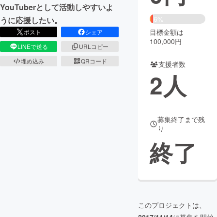
YouTuberとして活動しやすいよ
まちづくり・地域活性化
6%
うに応援したい。
目標金額は
ポスト
シェア
100,000円
LINEで送る
URLコピー
CAMPFIRE for Social Good
CAMPFIRE Creation
埋め込み
QRコード
CAMPFIREふるさと納税
machi-ya
コミュニティ
支援者数
2
人
募集終了まで残
り
終了
このプロジェクトは、