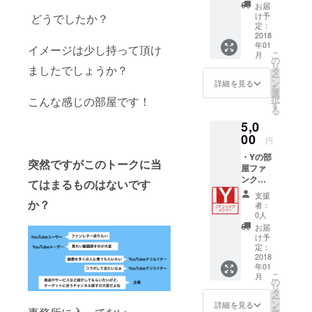
番以降
ます。
お届
・Yの部
・
け予
どうでしたか？
屋会員
Facebo
定：
カード
2018
okコミ
年01
付与(仮
イメージは少し持って頂け
ニ
こ
月
想カー
ティー
の
リ
ましたでしょうか？
ド) ・Y
に招待
タ
ー
の部屋
・
ン
詳細を見る
を
にお名
YouTub
選
択
こんな感じの部屋です！
前を記
eチャン
す
る
載され
ネルの
5,0
ます。
ご紹介
00
円
・Yの部
突然ですがこのトークに当
屋ファ
ンクラ
てはまるものはないです
ブ会員
支援
番号
か？
者：
00011
0人
番以降
お届
・Yの部
け予
屋ファ
定：
ンクラ
2018
年01
ブ会員
こ
月
１年間
の
リ
有効 ・
タ
ー
Yの部屋
ン
詳細を見る
を