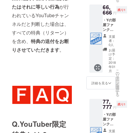
る
想カー
ご紹介
たはそれに等しい行為
が行
66,
ド) ・Y
残り1
の部屋
666
円
われているYouTubeチャン
にお名
・Yの部
前また
ネルだと判断した場合は、
屋ファ
はチャ
ンクラ
ンネル
すべての特典（リターン）
ブ会員
名が記
支援
番号
載され
を含め、
特典の送付をお断
者：
66666
ます。
0人
番 ・Y
りさせていただきます
。
・
お届
の部屋
Facebo
け予
ファン
okコミ
定：
クラブ
2018
ニ
年01
会員6年
ティー
こ
月
間有効
に招待
の
リ
・Yの部
・
タ
ー
屋会員
YouTub
ン
詳細を見る
を
カード
eチャン
選
択
付与(仮
ネルの
す
る
想カー
ご紹介
77,
ド) ・Y
残り1
の部屋
777
円
にお名
・Yの部
前また
屋ファ
はチャ
Q.YouTuber限定
ンクラ
ンネル
ブ会員
名が記
支援