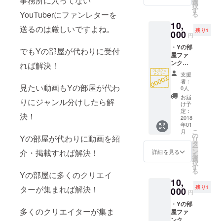
事務所に入ってない
会員
選
択
カード
す
YouTuberにファンレターを
る
付与(仮
10,
想カー
送るのは厳しいですよね。
残り1
ド) ・Y
000
円
の部屋
・Yの部
にお名
でもYの部屋が代わりに受付
屋ファ
前また
ンクラ
はチャ
れば解決！
ブ会員
ンネル
支援
番号
名が記
者：
見たい動画もYの部屋が代わ
00002
載され
0人
番 ・Y
ます。
お届
りにジャンル分けしたら解
の部屋
・
け予
ファン
Facebo
定：
決！
クラブ
2018
okコミ
年01
会員１
ニ
こ
月
年間有
ティー
の
Yの部屋が代わりに動画を紹
リ
効 ・Y
に招待
タ
ー
の部屋
・
ン
介・掲載すれば解決！
詳細を見る
を
会員
YouTub
選
択
カード
eチャン
す
る
付与(仮
Yの部屋に多くのクリエイ
ネルの
10,
想カー
ご紹介
ターが集まれば解決！
残り1
ド) ・Y
000
円
の部屋
・Yの部
にお名
多くのクリエイターが集ま
屋ファ
前また
ンクラ
はチャ