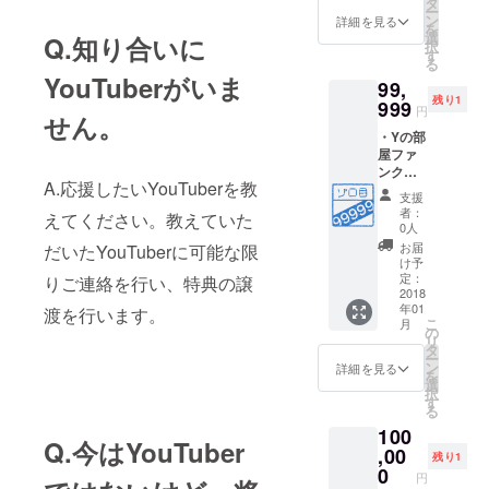
・
タ
ー
屋会員
YouTub
ン
詳細を見る
を
カード
eチャン
選
Q.知り合いに
択
付与(仮
ネルの
す
る
想カー
ご紹介
YouTuberがいま
99,
ド) ・Y
残り1
の部屋
999
円
せん。
にお名
・Yの部
前また
屋ファ
はチャ
ンクラ
ンネル
A.応援したいYouTuberを教
ブ会員
名が記
支援
番号
載され
者：
えてください。教えていた
99999
ます。
0人
番 ・Y
・
お届
だいたYouTuberに可能な限
の部屋
Facebo
け予
ファン
okコミ
定：
りご連絡を行い、特典の譲
クラブ
2018
ニ
年01
会員9年
渡を行います。
ティー
こ
月
間有効
に招待
の
リ
・Yの部
・
タ
ー
屋会員
YouTub
ン
詳細を見る
を
カード
eチャン
選
択
付与(仮
ネルの
す
る
想カー
ご紹介
100
ド) ・Y
Q.今はYouTuber
の部屋
,00
残り1
にお名
0
円
前また