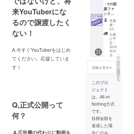
ではないけど、将
はチャ
・Yの部
ンネル
屋ファ
来YouTuberにな
名が記
ンクラ
載され
ブ会員
るので譲渡したく
支援
ます。
番号
者：
・
00001
0人
ない！
Facebo
番 ・Y
お届
okコミ
の部屋
け予
ニ
ファン
定：
ティー
クラブ
2018
A.今すぐYouTuberをはじめ
年01
に招待
永久会
こ
月
・
員 ・Y
の
てください。応援していま
リ
YouTub
の部屋
タ
ー
eチャン
会員
す！
ン
詳細を見る
を
ネルの
カード
選
択
ご紹介
付与(仮
す
る
想カー
このプロ
ド) ・Y
ジェクト
の部屋
にお名
は、All-or-
前また
Q,正式公開って
Nothing方式
はチャ
ンネル
です。
何？
名が記
目標金額を
載され
ます。
達成した場
・
A,広告費の代わりに動画を
合にのみ、
Facebo