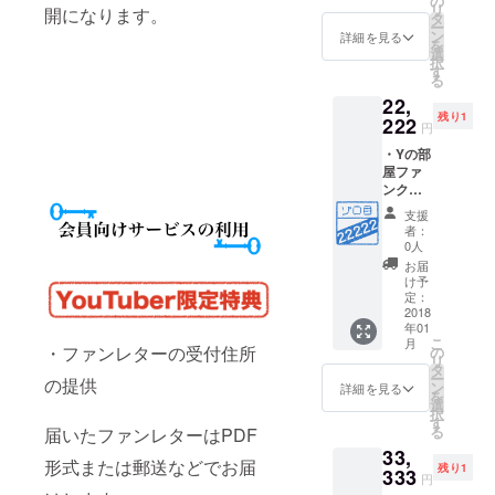
の
リ
開になります。
効 ・Y
に招待
タ
ー
の部屋
・
ン
詳細を見る
を
会員
YouTub
選
択
カード
eチャン
す
る
付与(仮
ネルの
22,
想カー
ご紹介
残り1
ド) ・Y
222
円
の部屋
・Yの部
にお名
屋ファ
前また
ンクラ
はチャ
ブ会員
ンネル
支援
番号
名が記
者：
22222
載され
0人
番 ・Y
ます。
お届
の部屋
・
け予
ファン
Facebo
定：
クラブ
2018
okコミ
年01
会員2年
ニ
こ
月
間有効
ティー
・ファンレターの受付住所
の
リ
・Yの部
に招待
タ
ー
の提供
屋会員
・
ン
詳細を見る
を
カード
YouTub
選
択
付与(仮
eチャン
す
る
届いたファンレターはPDF
想カー
ネルの
33,
ド) ・Y
ご紹介
形式または郵送などでお届
残り1
の部屋
333
円
にお名