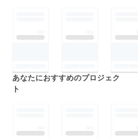
ネジメント基本と原則
とある。 簡単な問い
では無いのであろう。
YouTubeはどのように
して存在しているのか
を考えて見た。
YouTubeを作るエンジ
ニア、YouTubeに広告
を出す企業、YouTube
に動画を投稿する人そ
あなたにおすすめのプロジェク
してYouTubeを見る人
ト
がいてYouTubeができ
ている。 YouTubeが
存在するには、一つも
欠けてはならない。
ちょっと待てよ・・
YouTubeに動画を投稿
する人がいないと