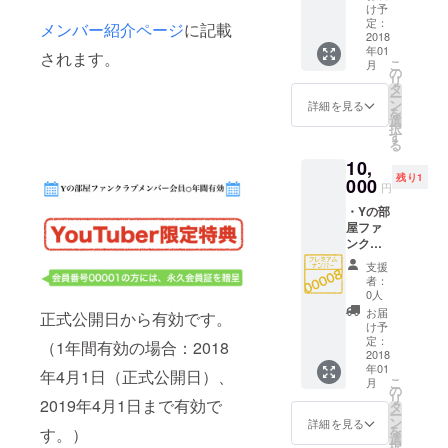
の部屋
・
け予
ファン
Facebo
定：
メンバー紹介ページ
に記載
クラブ
2018
okコミ
年01
会員１
ニ
されます。
こ
月
年間有
ティー
の
リ
効 ・Y
に招待
タ
ー
の部屋
・
ン
詳細を見る
を
会員
YouTub
選
択
カード
eチャン
す
る
付与(仮
ネルの
10,
想カー
ご紹介
残り1
ド) ・Y
000
円
の部屋
・Yの部
にお名
屋ファ
前また
ンクラ
はチャ
ブ会員
ンネル
支援
番号
名が記
者：
00008
載され
0人
番 ・Y
ます。
お届
正式公開日から有効です。
の部屋
・
け予
ファン
Facebo
定：
（1年間有効の場合：2018
クラブ
2018
okコミ
年01
会員１
ニ
年4月1日（正式公開日）、
こ
月
年間有
ティー
の
リ
2019年4月1日まで有効で
効 ・Y
に招待
タ
ー
の部屋
・
ン
詳細を見る
を
す。）
会員
YouTub
選
択