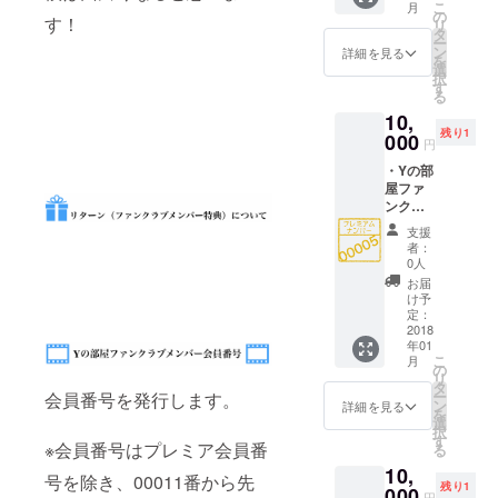
こ
月
年間有
ティー
の
す！
リ
効 ・Y
に招待
タ
ー
の部屋
・
ン
詳細を見る
を
会員
YouTub
選
択
カード
eチャン
す
る
付与(仮
ネルの
10,
想カー
ご紹介
残り1
ド) ・Y
000
円
の部屋
・Yの部
にお名
屋ファ
前また
ンクラ
はチャ
ブ会員
ンネル
支援
番号
名が記
者：
00005
載され
0人
番 ・Y
ます。
お届
の部屋
・
け予
ファン
Facebo
定：
クラブ
2018
okコミ
年01
会員１
ニ
こ
月
年間有
ティー
の
リ
効 ・Y
に招待
タ
ー
会員番号を発行します。
の部屋
・
ン
詳細を見る
を
会員
YouTub
選
択
カード
eチャン
す
※会員番号はプレミア会員番
る
付与(仮
ネルの
10,
想カー
ご紹介
号を除き、00011番から先
残り1
ド) ・Y
000
円