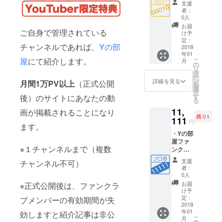
ンネル
支援
番号
名が記
者：
00010
載され
0人
番 ・Y
ます。
お届
ご自身で管理されている
の部屋
・
け予
ファン
Facebo
定：
チャンネルであれば、
Yの部
クラブ
2018
okコミ
年01
会員１
ニ
屋
にて紹介します。
こ
月
年間有
ティー
の
リ
効 ・Y
に招待
タ
ー
の部屋
・
ン
詳細を見る
月間1万PV以上
（正式公開
を
会員
YouTub
選
択
カード
eチャン
す
後）のサイトにあなたの動
る
付与(仮
ネルの
11,
想カー
画が掲載されることになり
ご紹介
残り1
ド) ・Y
111
円
ます。
の部屋
・Yの部
にお名
屋ファ
前また
※１チャンネルまで（複数
ンクラ
はチャ
ブ会員
ンネル
支援
チャンネル不可）
番号
名が記
者：
11111
載され
0人
番 ・Y
ます。
お届
※正式公開後は、ファンクラ
の部屋
・
け予
ファン
Facebo
定：
ブメンバーの有効期間が失
クラブ
2018
okコミ
年01
会員１
効しますと紹介記事は非公
ニ
こ
月
年間有
ティー