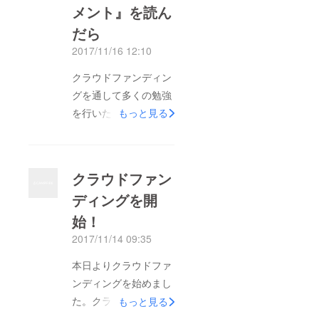
メント』を読ん
だら
2017/11/16 12:10
クラウドファンディン
グを通して多くの勉強
を行いたいので、岩崎
もっと見る
夏美さん著書の「もし
高校野球の女子マネー
ジャーがドラッカーの
クラウドファン
『マネジメント』を読
ディングを開
んだら」のパロディー
始！
になりますが、「もし
Yの部屋の制作者がド
2017/11/14 09:35
ラッカーの『マネジメ
本日よりクラウドファ
ント』を読んだら」と
ンディングを始めまし
いうことで、実際にド
た。クラウドファン
もっと見る
ラッカーの『マネジメ
ディング期間中にも部