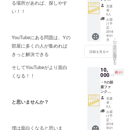
る場所があれば、探しやす
ブ会員
ンネル
支援
番号
名が記
者：
い！！
00003
載され
0人
番 ・Y
ます。
お届
の部屋
・
け予
ファン
Facebo
定：
クラブ
2018
okコミ
年01
会員１
YouTubeにある問題は、Yの
ニ
こ
月
年間有
ティー
の
リ
部屋に多くの人が集めれば
効 ・Y
に招待
タ
ー
の部屋
・
ン
詳細を見る
きっと解決できる
を
会員
YouTub
選
択
カード
eチャン
す
る
付与(仮
ネルの
そしてYouTubeがより面白
10,
想カー
ご紹介
残り1
ド) ・Y
000
くなる！！
円
の部屋
・Yの部
にお名
屋ファ
前また
ンクラ
はチャ
ブ会員
ンネル
支援
番号
と思いませんか？
名が記
者：
00004
載され
0人
番 ・Y
ます。
お届
の部屋
・
け予
ファン
Facebo
定：
クラブ
2018
okコミ
僕は面白くなると思いま
年01
会員１
ニ