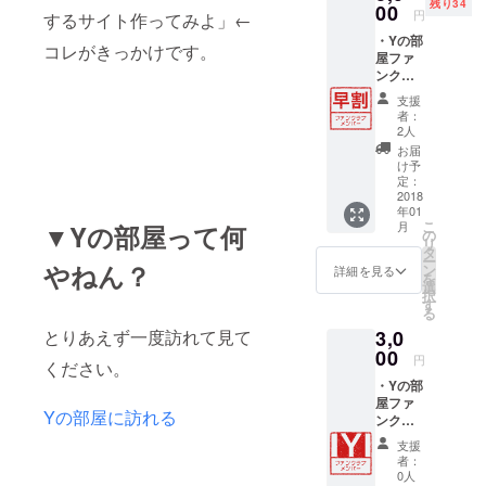
残り34
00
円
するサイト作ってみよ」←
・Yの部
コレがきっかけです。
屋ファ
ンクラ
ブ会員
支援
番号
者：
00011
2人
番以降
お届
・Yの部
け予
屋ファ
定：
ンクラ
2018
年01
ブ会員
こ
月
▼Yの部屋って何
１年間
の
リ
有効 ・
タ
ー
Yの部屋
やねん？
ン
詳細を見る
を
会員
選
択
カード
す
る
付与(仮
とりあえず一度訪れて見て
3,0
想カー
ド) ・Y
00
円
ください。
の部屋
・Yの部
にお名
屋ファ
前また
Yの部屋に訪れる
ンクラ
はチャ
ブ会員
ンネル
支援
番号
名が記
者：
00011
載され
0人