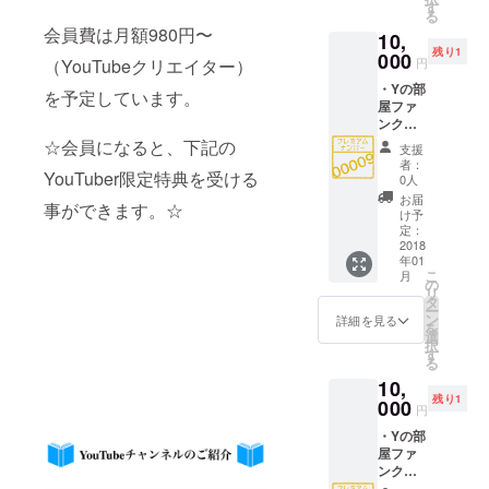
カード
eチャン
す
る
付与(仮
ネルの
会員費は月額980円〜
10,
想カー
ご紹介
残り1
ド) ・Y
000
（YouTubeクリエイター）
円
の部屋
・Yの部
にお名
を予定しています。
屋ファ
前また
ンクラ
はチャ
ブ会員
ンネル
☆会員になると、下記の
支援
番号
名が記
者：
YouTuber限定特典を受ける
00009
載され
0人
番 ・Y
ます。
お届
事ができます。☆
の部屋
・
け予
ファン
Facebo
定：
クラブ
2018
okコミ
年01
会員１
ニ
こ
月
年間有
ティー
の
リ
効 ・Y
に招待
タ
ー
の部屋
・
ン
詳細を見る
を
会員
YouTub
選
択
カード
eチャン
す
る
付与(仮
ネルの
10,
想カー
ご紹介
残り1
ド) ・Y
000
円
の部屋
・Yの部
にお名
屋ファ
前また
ンクラ
はチャ
ブ会員