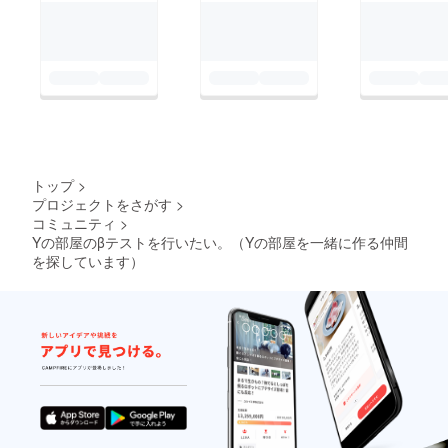
YouTubeが成り立たな
いのに、Yの部屋に居
る動画を投稿する人
は、「コヤッキーチャ
ンネル」「つむつむ」
の２チャンネルしかY
の部屋にいないじゃな
トップ
>
いか！？ 定義を考え
プロジェクトをさがす
>
る前にYの部屋を制作
コミュニティ
>
する上で「動画を投稿
Yの部屋のβテストを行いたい。（Yの部屋を一緒に作る仲間
を探しています）
する人」は欠かせない
はず！ クラウドファ
ンディングで支援者か
つYouTubeで動画投稿
している方を待ってい
るような受け身になっ
てはいけない。 とい
うことで、今日から