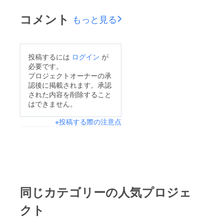
ント』を読みながら、
屋をレベルアップしま
コメント
Yの部屋の今後の制作
もっと見る
すのでYの部屋をお願
に関する方針・目的な
いします。
どを活動報告にてご報
告できればと思いま
投稿するには
ログイン
が
必要です。
す。 Yの部屋とは何
プロジェクトオーナーの承
かを考える前に 顧客
認後に掲載されます。承認
とは何かを考えなくて
された内容を削除すること
はできません。
はいけない。 「自分
のチャンネルを紹介し
※投稿する際の注意点
たい人」「面白い動画
を見つけたい人」
etc・・・ 色々考えま
した。 「やさしい問
いではない。まして答
同じカテゴリーの人気プロジェ
えのわかりきった問い
ではない。」 引用：
クト
P.F.ドラッカー著書マ