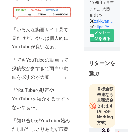
1998年7月生
まれ。大阪
府出身。
zakkyan0727
https://valu.is/zakkyan
「いろんな動画サイト見て
メッセー
見たけど、やっぱ個人的に
ジを送る
YouTubeが良いなぁ」
「でもYouTubeの動画って
リターンを
投稿数が多すぎて面白い動
選ぶ
画を探すのが大変・・・」
目標金額
「YouTubeの動画や
未達なら
YouTuberを紹介するサイト
全額返金
されます
ないなぁ〜」
(All-or-
Nothing
「知り合いがYouTuber始め
方式)
たし暇だしとりあえず応援
3,0