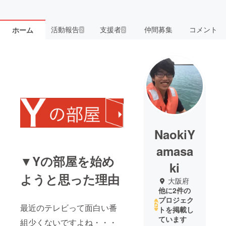
活動報告
支援者
仲間募集
コメント
ホーム
2
2
NaokiY
amasa
▼Yの部屋を始め
ki
ようと思った理由
大阪府
他に2件の
プロジェク
最近のテレビって面白い番
トを掲載し
ています
組少くないですよね・・・