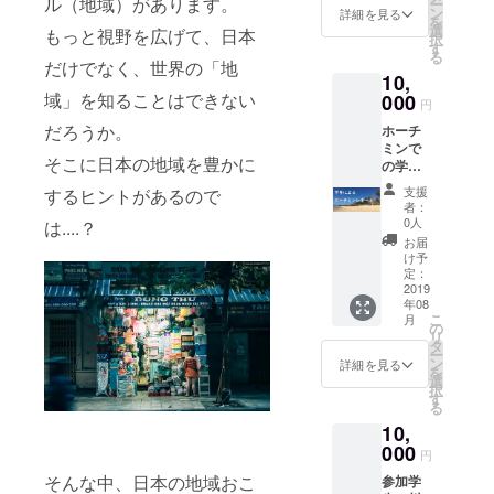
ル（地域）があります。
ー
らのお
ン
詳細を見る
を
土産を
〒399-
選
もっと視野を広げて、日本
択
提供し
0737 長
す
る
ます！
野県塩
だけでなく、世界の「地
10,
【報告
尻市大
域」を知ることはできない
会】 日
000
門八番
円
時：
町1-28
だろうか。
ホーチ
2019年
その
ミンで
9月20
他：交
そこに日本の地域を豊かに
の学び
日 夕
通費や
を毎日
方～夜
滞在費
支援
するヒントがあるので
学生が
（予
等はす
者：
レポー
定） 場
べて自
0人
は....？
トしま
所：シ
己負担
お届
す。 感
ビック
でお願
け予
じたそ
イノ
定：
いいた
の日に
2019
ベー
します
年08
書くた
ション
こ
月
めとっ
拠点ス
の
リ
てもフ
ナバ
タ
ー
レッ
ン
詳細を見る
を
シュな
〒399-
選
択
もので
0737 長
す
る
す！
野県塩
10,
尻市大
000
門八番
円
町1-28
そんな中、日本の地域おこ
参加学
その