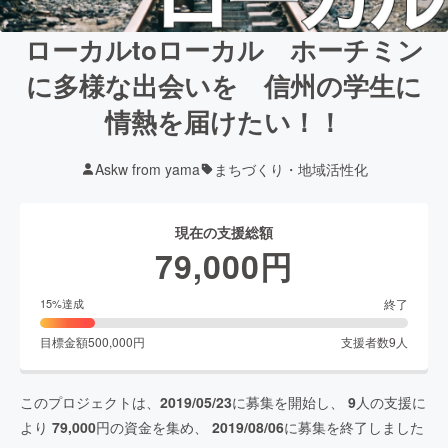
ローカルtoローカル ホーチミン
に多様な出会いを 信州の学生に
情熱を届けたい！！
Askw from yama
まちづくり・地域活性化
現在の支援総額
79,000
円
終了
15
%達成
目標金額
500,000
円
支援者数
9
人
このプロジェクトは、
2019/05/23
に募集を開始し、
9
人の支援に
より
79,000
円の資金を集め、
2019/08/06
に募集を終了しました