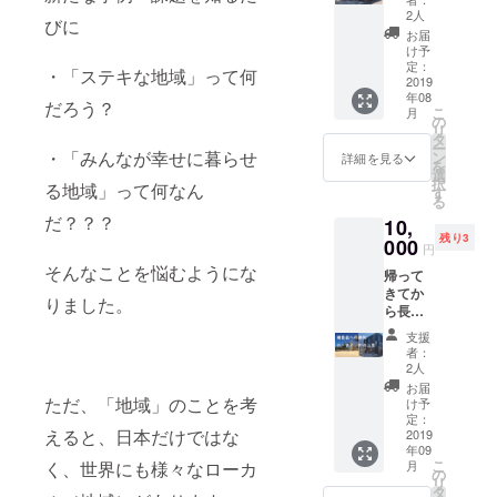
催する
2人
びに
報告会
お届
に参加
け予
できま
定：
・「ステキな地域」って何
す。 直
2019
年08
接来れ
だろう？
こ
月
ない人
の
リ
のため
タ
ー
にオン
・「みんなが幸せに暮らせ
ン
詳細を見る
を
ライン
選
択
る地域」って何なん
等の中
す
る
継も可
だ？？？
10,
能で
残り3
す！ 日
000
円
時：
そんなことを悩むようにな
帰って
2019年
きてか
9月20
りました。
ら長野
日 夕
県塩尻
方～夜
支援
市で開
（予
者：
催する
定） 場
2人
報告会
所：シ
お届
に参加
ただ、「地域」のことを考
ビック
け予
できま
イノ
定：
えると、日本だけではな
す。 そ
2019
ベー
年09
の際に
ション
こ
く、世界にも様々なローカ
月
ホーチ
拠点ス
の
リ
ミンか
ナバ
タ