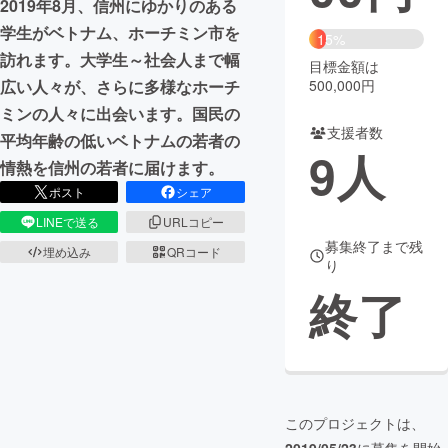
2019年8月、信州にゆかりのある
学生がベトナム、ホーチミン市を
まちづくり・地域活性化
15%
訪れます。大学生～社会人まで幅
目標金額は
500,000円
広い人々が、さらに多様なホーチ
CAMPFIRE for Social Good
CAMPFIRE Creation
ミンの人々に出会います。国民の
CAMPFIREふるさと納税
machi-ya
コミュニティ
支援者数
平均年齢の低いベトナムの若者の
9
人
情熱を信州の若者に届けます。
ポスト
シェア
LINEで送る
URLコピー
募集終了まで残
埋め込み
QRコード
り
終了
このプロジェクトは、