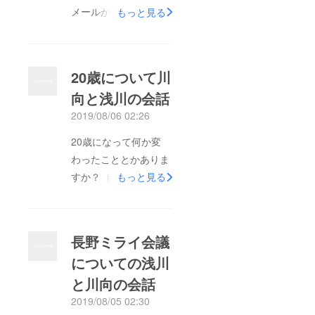
メールが来てたから一
もっと見る
応確認しました あ、
今日が最終日か せや
ねん 何回か文字起こ
20歳について川
ししたけど、文にすん
向と浅川の会話
のめちゃむずくて な
2019/08/06 02:26
んでかと言うと川向と
浅川はキャッチボール
20歳になって何か変
みたいに対話している
わったこととかありま
のに 競技が途中でコ
すか？ 自分の中で10
もっと見る
ロコロ変わる感覚があ
代って言えなくなっ
る（友人のフィード
たって結構大きい10代
バックの言葉） この
だったって言い訳して
長野ミライ会議
まえもそう思いました
いた自分がいて20歳に
異種格闘技戦？ それ
についての浅川
なると逃げられない感
は結局僕らも迷ってる
と川向の会話
があるって思う。自分
からだと思うの。 で
としては19歳から20
2019/08/05 02:30
も、なんかね。この意