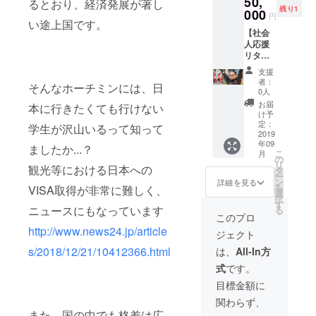
50,
さい。
るとおり、経済発展が著し
残り1
記入の
000
円
無い場
い途上国です。
【社会
合は、
人応援
別途企
リター
業名を
ン １】
お伺
支援
長野県
い、ご
者：
そんなホーチミンには、日
塩尻市
連絡差
0人
役所の
し上げ
お届
本に行きたくても行けない
スー
ます。
け予
パー公
定：
学生が沢山いるって知って
務員、
2019
年09
山田崇
ましたか...？
こ
月
さんが
の
リ
講演会
観光等における日本への
タ
ー
をして
ン
詳細を見る
を
VISA取得が非常に難しく、
くださ
選
択
いま
す
ニュースにもなっています
る
す！ 場
このプロ
所は都
http://www.news24.jp/article
ジェクト
内限
定。日
s/2018/12/21/10412366.html
は、
All-In方
程は後
式
です。
日、要
相談と
目標金額に
なりま
関わらず、
す。 原
また、国の中でも格差は広
則とし