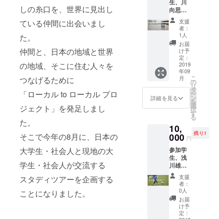
生、川
他：交
しの糸口を、世界に見出し
向思季
通費や
がベト
滞在費
支援
ている仲間に出会いまし
ナムで
等はす
者：
材料を
べて自
1人
た。
揃え、
己負担
お届
世界に
仲間と、日本の地域と世界
でお願
け予
一つだ
定：
いいた
の地域、そこに住む人々を
けのピ
2019
します
年09
アスを
こ
月
つなげるために
作成し
の
リ
ます！
タ
「ローカル to ローカル プロ
ー
ン
詳細を見る
を
選
ジェクト」を発足しまし
択
す
る
た。
10,
残り1
そこで今年の8月に、日本の
000
円
大学生・社会人と現地の大
参加学
生、浅
学生・社会人が交流する
川雄介
が現地
支援
スタディツアーを企画する
学生と
者：
真っ白
0人
ことになりました。
なボー
お届
ルで
け予
サッ
定：