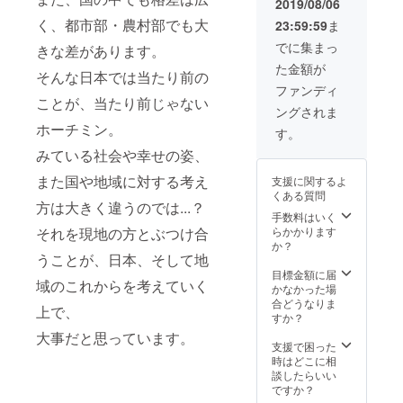
2019/08/06
て移動
く、都市部・農村部でも大
23:59:59
ま
費、宿
泊費は
でに集まっ
きな差があります。
別途お
た金額が
支払い
そんな日本では当たり前の
いただ
ファンディ
きま
ことが、当たり前じゃない
ングされま
す。
ホーチミン。
す。
みている社会や幸せの姿、
また国や地域に対する考え
支援に関するよ
くある質問
方は大きく違うのでは...？
手数料はいく
らかかります
それを現地の方とぶつけ合
か？
うことが、日本、そして地
目標金額に届
域のこれからを考えていく
かなかった場
合どうなりま
上で、
すか？
大事だと思っています。
支援で困った
時はどこに相
談したらいい
ですか？