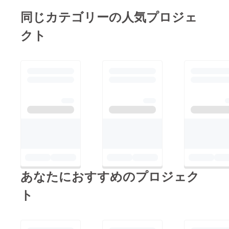
時の方が成人した感が
題になった時があった
田さん。 山田さんっ
同じカテゴリーの人気プロジェ
ある もう18歳成人で
けど、反応が全然違っ
てリターンを求めてい
いいと思う。川向は？
クト
た。長野ミライ会議の
ないGiveが多いんだよ
最近20歳になったの
時はダグラス・アダム
ね。 今回はアクシデ
で、どちらかというと
スの話で引っかかって
ントがあって最初は山
これからどうしようっ
る人がすごく多かっ
田さんなりに僕らを守
て感じだよね。 20歳
た。いつものミライ会
ろうとしていたんだけ
はどうしたいって思う
議とは違ったよね。み
ど 僕が強情にそれが
の？ うちの家は年末
んなが輪になってたと
嫌だと言ったから、山
年始に親戚一同で去年
ころは「1対多」じゃ
田さんも見守るって
の反省と今年の抱負に
なくて「1対その他」
なったんだと思う
ついて話すから20歳の
だった全員の目が一人
RPGでいう膨大な経験
目標より今年の目標と
一人に集まる時間が
値でレベルが一気に上
いう感じ でもこれか
あなたにおすすめのプロジェク
あったよねいつもは、
がる感じで 山田さん
ら決めればいいのか自
講座要素が強いからこ
がGiveしていたらレベ
ト
分の考えをアウトプッ
んな感じはないなぁ今
ルは1つしか上がらな
トする場をしっかりと
の世代って全員に伝え
かった気がする 恐ら
設けたいと思う「カワ
ようって思ってないよ
く、山田さんから僕へ