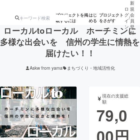
新
ロ
規
グ
会
プロジェクトを掲
はじ
プロジェクト
/
載するには
める
をさがす
イ
員
ン
登
ローカルtoローカル ホーチミンに
録
多様な出会いを 信州の学生に情熱を
届けたい！！
人気のプロ
注目のリ
注目の新着プロ
募集終了が近いプ
もうすぐ公開
ジェクト
ターン
ジェクト
ロジェクト
されます
Askw from yama
まちづくり・地域活性化
アート・写真
音楽
現在の支援総
テクノロジー・ガジェット
ゲーム・サ
額
79,0
映像・映画
書籍・雑誌
00
円
ビジネス・起業
チャレンジ