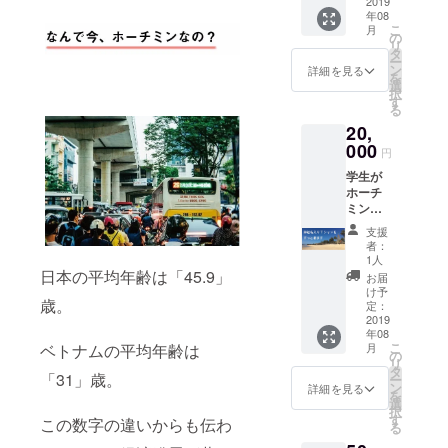
カーを
2019
年08
して、
こ
月
その
の
リ
ボール
タ
ー
に学生
ン
詳細を見る
を
の夢を
選
択
書いて
す
る
もら
20,
い、日
本に持
000
円
ち帰り
学生が
ます！
ホーチ
ミンで
御社名
支援
の入っ
者：
たTシャ
1人
ツを
日本の平均年齢は「45.9」
お届
ずっと
け予
歳。
着ます
定：
※支援
2019
年08
時、必
こ
月
ベトナムの平均年齢は
ず備考
の
リ
欄にご
タ
「31」歳。
ー
希望の
ン
詳細を見る
を
企業名
選
択
をご記
す
この数字の違いからも伝わ
る
入くだ