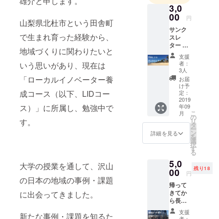
雄介と申します。
3,0
00
円
山梨県北杜市という田舎町
サンク
で生まれ育った経験から、
スレ
ター 学
地域づくりに関わりたいと
生が心
支援
を込め
者：
いう思いがあり、現在は
てお手
3人
紙を書
「ローカルイノベーター養
お届
きま
け予
す！
成コース（以下、LIDコー
定：
2019
ス）」に所属し、勉強中で
年09
こ
月
の
す。
リ
タ
ー
ン
詳細を見る
を
選
択
す
る
5,0
大学の授業を通して、沢山
残り18
00
円
の日本の地域の事例・課題
帰って
きてか
に出会ってきました。
ら長野
県塩尻
支援
新たな事例・課題を知るた
市で開
者：