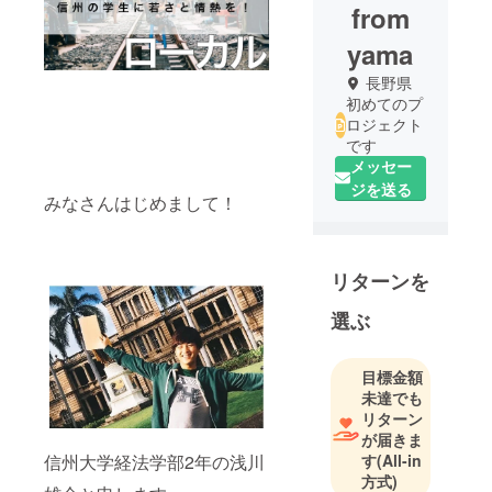
from
yama
長野県
初めてのプ
ロジェクト
です
メッセー
ジを送る
みなさんはじめまして！
リターンを
選ぶ
目標金額
未達でも
リターン
が届きま
信州大学経法学部2年の浅川
す
(All-in
方式)