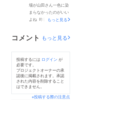
歳になって、数時間で
場が山田さん一色に染
味わかんない感じでも
何かが変わったかと言
まらなかったのがいい
いいのかなとも思う。
われれば あんまり変
よね 昨日はすでにdo
もっと見る
対話みたいなの良かっ
わっていない20歳に
してる人とか自分を
たなあ。 間違ってい
なって1週間で学んだ
持ってる人がいて、そ
るとか間違っていない
コメント
こともし僕らが高校生
もっと見る
れが自分を出してい
とかじゃなくて シン
でこんなクラファンあ
いっていう空気感が
プルに思ったことが言
げて、ディスられたら
あった。19日のホーチ
えていたよね。 それ
対応を僕ら高校生に任
投稿するには
ログイン
が
ミン座談会も何話して
が結構できているん
必要です。
せない気がする大人は
もいい場だったよね。
じゃないかなって思
プロジェクトオーナーの承
高校生に自己責任って
認後に掲載されます。承認
んー、19日はいつでも
う。 毎回気づきある
最終的に言えない気が
された内容を削除すること
入っていい 長野ミラ
な。 私がこのキャン
はできません。
するやっぱり19歳から
イ会議は、何でも言っ
プファイヤーをやって
20歳で変わった 自分
※投稿する際の注意点
ていい感じ。来てるメ
一番良かったことは
的に19歳から20歳に
ンバーが全然違ったよ
浅川くんと仲良くなれ
なった時より高校生か
ね 松本はほとんど全
たことです。 川向含
ら大学生になった時の
員学生で、長野は社会
め山田さんも藤原さん
方が全て変わったあの
人も多かった。同じ話
もですね。 まずは山