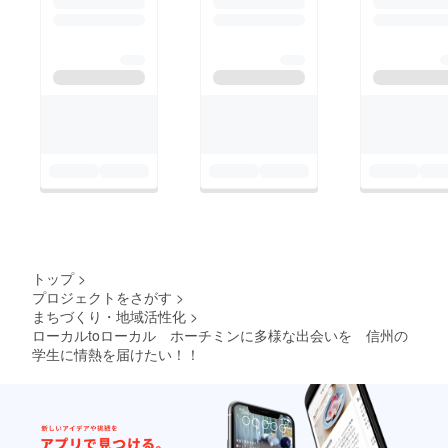
ムカイシキが〇〇につ
ねあの会場全員に伝え
の対応がGiveから"見
いて語る会」「カワム
たいなんて思ってない
守る"になったんだと
カイの頭の中を整理す
もんね。現代のコミュ
思う 藤原さんは
る会」みたいな意見求
ニケーションの取り方
「ゆーすけ」って読ん
むとか言いながら聞き
に近いよね昔は、自分
だ。以上。 浅川く
たい分だけ参加者に聞
と相手の間に橋を架け
んって呼ばれていたけ
いてそれ以外イエロー
るイメージだったけ
ど、気を使った感じで
カード出すみたいな
ど 今って伝えるって
ゆーすけって呼ばれた
なにそれめっちゃツ
より自分の情報を公開
長野ミライ会議のホー
ボ飲み会だったら行く
しているイメージ確か
チミンについての一言
わそれかコーヒー会入
に！ Instagramとかっ
をもらう時だった 衝
トップ
>
れる会なら行くわコー
て全然言葉ないしねあ
プロジェクトをさがす
>
撃すぎてなに言ったか
ヒーミルして自分たち
まちづくり・地域活性化
>
んまりメッセージ性の
忘れた しきちゃんは
で入れてみたらいいん
ローカルtoローカル ホーチミンに多様な出会いを 信州の
無いものを公開して、
本当に僕が思ったこと
学生に情熱を届けたい！！
じゃない 川向はコー
わかる人にだけわかれ
がいいのか悪いのか考
ヒー入れてもらいた
みたいな だから最
えずに言えるように
い。自分がやりたいこ
近って情報を自分から
なった 親兄弟は思っ
とを一番意識している
取りにいかないと取れ
たことバーって言うけ