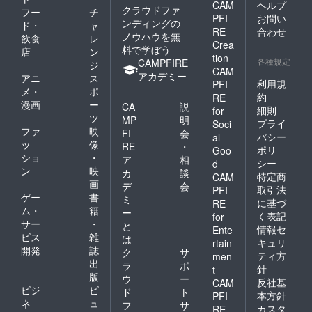
CAM
ヘルプ
クラウドファ
フー
チ
PFI
お問い
ンディングの
ド・
ャ
RE
合わせ
ノウハウを無
飲食
レ
Crea
料で学ぼう
店
ン
tion
各種規定
CAMPFIRE
ジ
CAM
アカデミー
アニ
ス
利用規
PFI
メ・
ポ
約
RE
漫画
ー
CA
説
細則
for
ツ
MP
明
プライ
Soci
ファ
映
FI
会
バシー
al
ッ
像
RE
・
ポリ
Goo
ショ
・
ア
相
シー
d
ン
映
カ
談
特定商
CAM
画
デ
会
取引法
PFI
ゲー
書
ミ
に基づ
RE
ム・
籍
ー
く表記
for
サー
・
と
情報セ
Ente
ビス
雑
は
キュリ
rtain
開発
誌
ク
サ
ティ方
men
出
ラ
ポ
針
t
版
ウ
ー
反社基
CAM
ビジ
ビ
ド
ト
本方針
PFI
ネ
ュ
フ
サ
カスタ
RE