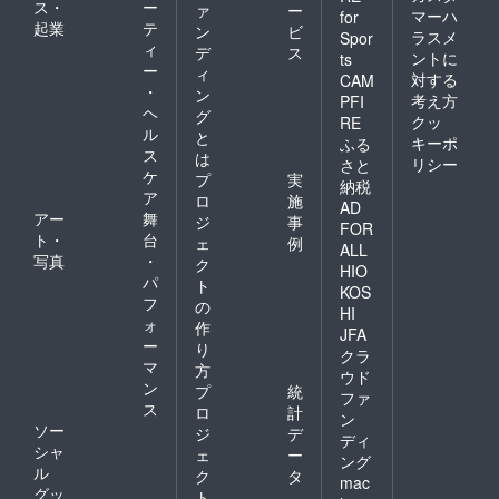
ス・
ー
ァ
ー
マーハ
for
起業
テ
ン
ビ
ラスメ
Spor
ィ
デ
ス
ントに
ts
ー
ィ
対する
CAM
・
ン
考え方
PFI
ヘ
グ
クッ
RE
ル
と
キーポ
ふる
ス
は
リシー
さと
ケ
プ
実
納税
ア
ロ
施
AD
アー
舞
ジ
事
FOR
ト・
台
ェ
例
ALL
写真
・
ク
HIO
パ
ト
KOS
フ
の
HI
ォ
作
JFA
ー
り
クラ
マ
方
ウド
ン
プ
統
ファ
ス
ロ
計
ン
ソー
ジ
デ
ディ
シャ
ェ
ー
ング
ル
ク
タ
mac
グッ
ト