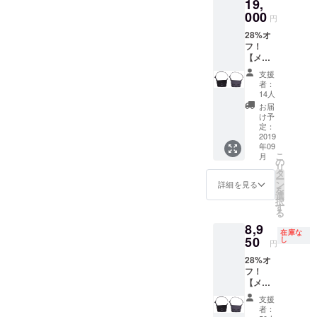
19,
ク（主
000
要素
円
材：バ
28%オ
リス
フ！
ティッ
【メッ
クナイ
セン
ロン）
支援
ジャー
グレー
者：
バッグ
（主要
14人
「Alpha
素材：
お届
」2個
フェイ
け予
セッ
定：
クウー
ト】 内
2019
ル） サ
年09
容：
イズ：
こ
月
メッセ
の
36㎝
リ
ン
タ
（横）
ー
ジャー
ン
x 26㎝
詳細を見る
を
バッグ
選
（縦）x
択
「Alpha
す
3-13㎝
る
」 2個
（マ
8,9
カ
チ） 重
在庫な
ラー：
50
し
量：
円
ブラッ
460g 容
28%オ
ク（主
量：8ℓ
フ！
要素
価格：
【メッ
材：バ
9,800円
セン
リス
送料：
支援
ジャー
ティッ
500円
者：
バッグ