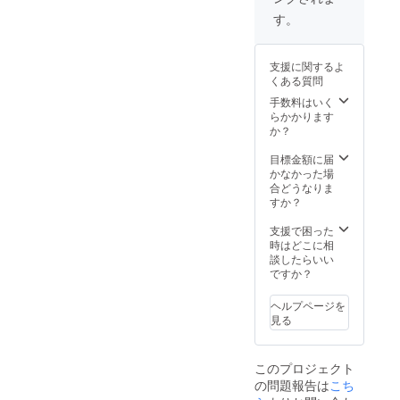
クウー
す。
ル） サ
イズ：
36㎝
支援に関するよ
（横）
くある質問
x 26㎝
（縦）x
手数料はいく
3-13㎝
らかかります
（マ
か？
チ） 重
量：
目標金額に届
460g 容
かなかった場
量：8ℓ
合どうなりま
価格：
すか？
8,950円
送料：
支援で困った
無料
時はどこに相
談したらいい
ですか？
ヘルプページを
見る
このプロジェクト
の問題報告は
こち