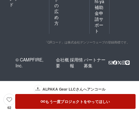
hi-ya
ド
の
補助
広
金申
め
請サ
方
ポー
ト
「QRコード」は株式会社デンソーウェーブの登録商標です。
© CAMPFIRE,
会社概
採用情
パートナー
Inc.
要
報
募集
ALPAKA Gear LLC
さんへアンコール
もう一度プロジェクトをやってほしい
62