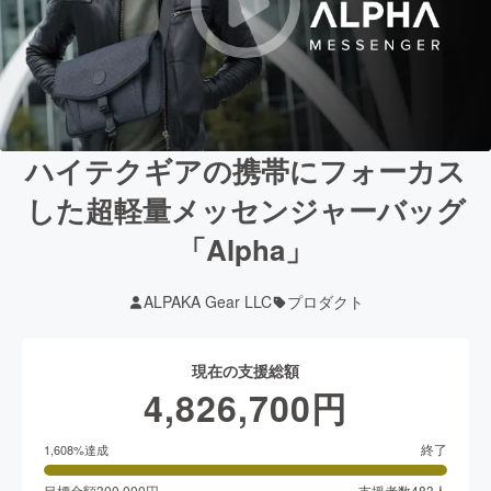
ハイテクギアの携帯にフォーカス
した超軽量メッセンジャーバッグ
「Alpha」
ALPAKA Gear LLC
プロダクト
現在の支援総額
4,826,700
円
終了
1,608
%達成
目標金額
300,000
円
支援者数
483
人