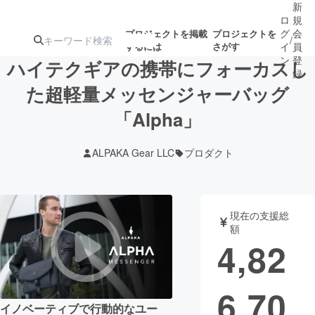
新
ロ
規
グ
会
プロジェクトを掲載
プロジェクトを
/
するには
さがす
イ
員
ン
登
ハイテクギアの携帯にフォーカスし
録
た超軽量メッセンジャーバッグ
「Alpha」
人気のプロ
注目のリ
注目の新着プロ
募集終了が近いプ
もうすぐ公開
ジェクト
ターン
ジェクト
ロジェクト
されます
ALPAKA Gear LLC
プロダクト
アート・写真
音楽
現在の支援総
テクノロジー・ガジェット
ゲーム・サ
額
4,82
映像・映画
書籍・雑誌
6,70
ビジネス・起業
チャレンジ
イノベーティブで行動的なユー