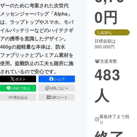
ザーのために考案された次世代
0
円
まちづくり・地域活性化
メッセンジャーバッグ「Alpha」
は、ラップトップやスマホ、モバ
イルバッテリーなどのハイテクギ
CAMPFIRE for Social Good
CAMPFIRE Creation
1,608%
アの携帯を意識したデザイン。
CAMPFIREふるさと納税
machi-ya
コミュニティ
目標金額は
460gの超軽量な本体は、防水
300,000円
ファブリックとプレミアム素材を
支援者数
使用。盗難防止の工夫も随所に施
483
されているので安心です。
ポスト
シェア
人
LINEで送る
URLコピー
埋め込み
QRコード
募集終了まで残
り