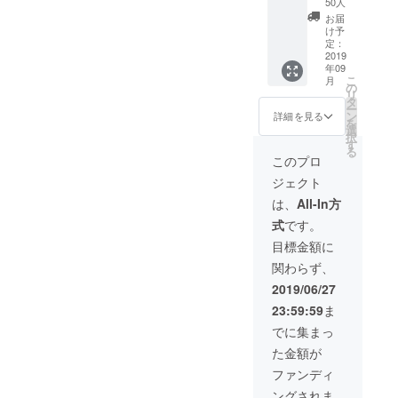
クナイ
50人
（価格
「Alpha
ロン）
に含ま
お届
」1個
グレー
け予
れま
アー
（主要
定：
す）
リー
2019
素材：
年09
バード
フェイ
こ
月
限定50
クウー
の
リ
個】 内
ル） サ
タ
ー
容：
イズ：
ン
詳細を見る
を
メッセ
36㎝
選
択
ン
（横）
す
る
ジャー
x 26㎝
このプロ
バッグ
（縦）x
ジェクト
「Alpha
3-13㎝
」 1個
（マ
は、
All-In方
カ
チ） 重
式
です。
ラー：
量：
ブラッ
460g 容
目標金額に
ク（主
量：8ℓ
関わらず、
要素
価格：
材：バ
19,000
2019/06/27
リス
円 送
23:59:59
ま
ティッ
料：
クナイ
1,000円
でに集まっ
ロン）
（価格
た金額が
グレー
に込
（主要
み）
ファンディ
素材：
ングされま
フェイ