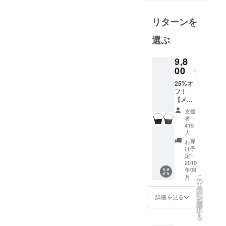
ブランドで
リターンを
す。現代の
ライフスタ
選ぶ
イルにマッ
チする機能
9,8
的で長く使
00
円
えるスタイ
25%オ
リッシュな
フ！
アイテムを
【メッ
セン
提供するこ
支援
ジャー
者：
とがミッ
バッグ
419
ションで
「Alpha
人
」1個】
お届
す。
内容：
け予
メッセ
定：
2019
ン
年09
ジャー
こ
月
バッグ
の
リ
「Alpha
タ
ー
」1個
ン
詳細を見る
を
カ
選
択
ラー：
す
る
ブラッ