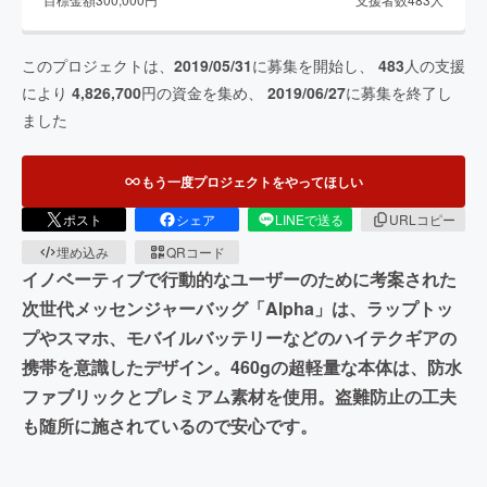
このプロジェクトは、
2019/05/31
に募集を開始し、
483
人の支援
により
4,826,700
円の資金を集め、
2019/06/27
に募集を終了し
ました
もう一度プロジェクトをやってほしい
ポスト
シェア
LINEで送る
URLコピー
埋め込み
QRコード
イノベーティブで行動的なユーザーのために考案された
次世代メッセンジャーバッグ「Alpha」は、ラップトッ
プやスマホ、モバイルバッテリーなどのハイテクギアの
携帯を意識したデザイン。460gの超軽量な本体は、防水
ファブリックとプレミアム素材を使用。盗難防止の工夫
も随所に施されているので安心です。