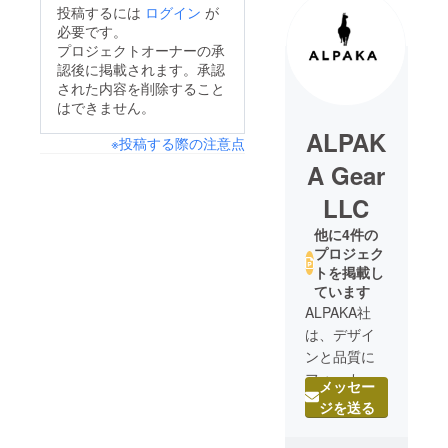
投稿するには
ログイン
が
必要です。
プロジェクトオーナーの承
認後に掲載されます。承認
された内容を削除すること
はできません。
ALPAK
※投稿する際の注意点
A Gear
LLC
他に4件の
プロジェク
トを掲載し
ています
ALPAKA社
は、デザイ
ンと品質に
フォーカス
メッセー
したカバン
ジを送る
とトラベル
服飾雑貨の