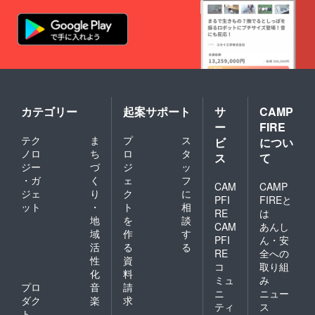
カテゴリー
起案サポート
サ
CAMP
ー
FIRE
テク
ま
プ
ス
ビ
につい
ノロ
ち
ロ
タ
ス
て
ジー
づ
ジ
ッ
・ガ
く
ェ
フ
CAM
CAMP
ジェ
り
ク
に
PFI
FIREと
ット
・
ト
相
RE
は
地
を
談
CAM
あんし
域
作
す
PFI
ん・安
活
る
る
RE
全への
性
資
コ
取り組
化
料
ミュ
み
プロ
音
請
ニ
ニュー
ダク
楽
求
ティ
ス
ト