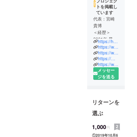
プロジェク
トを掲載し
ています
代表：宮崎
貴博
＜経歴＞
2001年 早稲
https://heroacademy.jp/
田大学法学
https://www.facebook.com/tokyo.hero.academy
部・柔道部
https://www.instagram.com/hero__academy3/
https://mobile.twitter.com/heroacaminato
に入学。そ
https://www.youtube.com/channel/UCGGn9BHiswRoe2eEFLiAG0w
の後、上智
メッセー
大学法科大
ジを送る
学院（既
習）卒業
2013年 司法
試験最終合
リターンを
格、法務博
選ぶ
士号取得
2014年 行政
1,000
書士試験合
円
格
①2019年10月6