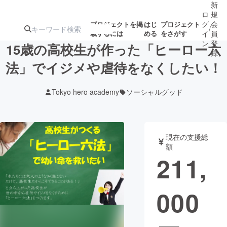
新
ロ
規
グ
会
プロジェクトを掲
はじ
プロジェクト
/
載するには
める
をさがす
イ
員
ン
登
15歳の高校生が作った「ヒーロー六
録
法」でイジメや虐待をなくしたい！
人気のプロ
注目のリ
注目の新着プロ
募集終了が近いプ
もうすぐ公開
Tokyo hero academy
ソーシャルグッド
ジェクト
ターン
ジェクト
ロジェクト
されます
アート・写真
音楽
現在の支援総
額
211,
テクノロジー・ガジェット
ゲーム・サ
000
映像・映画
書籍・雑誌
ビジネス・起業
チャレンジ