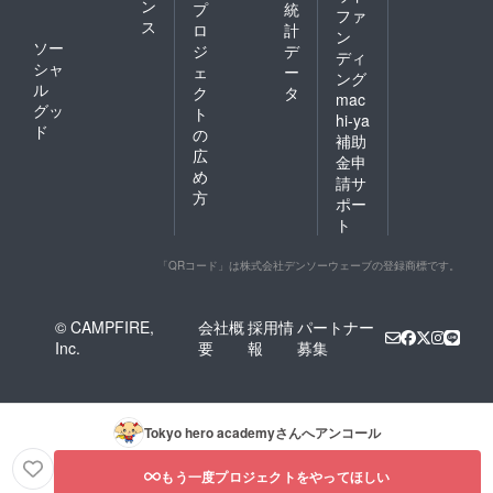
ン
プ
統
ファ
ス
ロ
計
ン
ソー
ジ
デ
ディ
シャ
ェ
ー
ング
ル
ク
タ
mac
グッ
ト
hi-ya
ド
の
補助
広
金申
め
請サ
方
ポー
ト
「QRコード」は株式会社デンソーウェーブの登録商標です。
© CAMPFIRE,
会社概
採用情
パートナー
Inc.
要
報
募集
Tokyo hero academy
さんへアンコール
もう一度プロジェクトをやってほしい