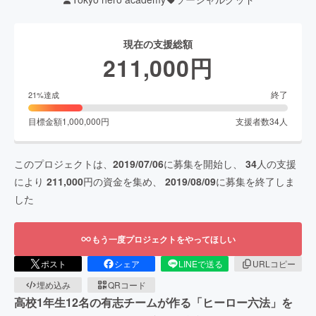
現在の支援総額
211,000
円
終了
21
%達成
目標金額
1,000,000
円
支援者数
34
人
このプロジェクトは、
2019/07/06
に募集を開始し、
34
人の支援
により
211,000
円の資金を集め、
2019/08/09
に募集を終了しま
した
もう一度プロジェクトをやってほしい
ポスト
シェア
LINEで送る
URLコピー
埋め込み
QRコード
高校1年生12名の有志チームが作る「ヒーロー六法」を