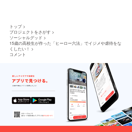
記載を希望者し
ない場合は、そ
の旨を備考欄に
ご記載くださ
い。 ・所属や肩
書などを備考欄
トップ
>
に記入いただけ
プロジェクトをさがす
>
れば、それらも
ソーシャルグッド
>
含めて記載いた
15歳の高校生が作った「ヒーロー六法」でイジメや虐待をな
します。東京 ⑦
くしたい！
>
都内にて、ヒー
ローアカデミー
コメント
実行委員会主要
メンバーとの食
事会＆意見交換
会を開催させて
いただきます
（個別対応、3名
様まで。飲食代
など（交通費は
除く）は当方に
て負担いたしま
す）。次世代教
育に関して幅広
いディスカッ
ションができれ
ばと存じます。