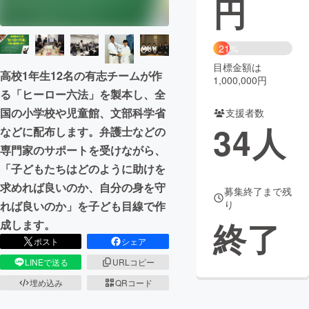
円
まちづくり・地域活性化
21%
目標金額は
CAMPFIRE for Social Good
CAMPFIRE Creation
高校1年生12名の有志チームが作
1,000,000円
CAMPFIREふるさと納税
machi-ya
コミュニティ
る「ヒーロー六法」を製本し、全
国の小学校や児童館、文部科学省
支援者数
34
人
などに配布します。弁護士などの
専門家のサポートを受けながら、
「子どもたちはどのように助けを
求めれば良いのか、自分の身を守
募集終了まで残
り
れば良いのか」を子ども目線で作
終了
成します。
ポスト
シェア
LINEで送る
URLコピー
埋め込み
QRコード