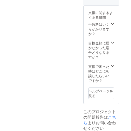
日（日）、慶應
あります。交通
記載を希望者し
義塾大学三田
費や滞在費など
ない場合は、そ
キャンパス内で
はご参加者様の
の旨を備考欄に
支援に関するよ
開催予定の
ご負担でお願い
ご記載くださ
くある質問
「ヒーロー六
いたします。
い。 ・所属や肩
手数料はいく
法」の成果発表
⑥「ヒーロー六
書などを備考欄
らかかります
会にて、前列座
法」に協力者様
に記入いただけ
か？
席（3列目まで）
としてお名前を
れば、それらも
をご用意いたし
記載させていた
含めて記載いた
目標金額に届
ます（最大5名
だきます。 【支
します。
かなかった場
様）。午後1時か
援時、必ず備考
合どうなりま
らを予定してお
欄に発表ご希望
すか？
りますが、変更
のお名前をご記
の可能性があり
入ください】 ・
支援で困った
ます。交通費や
記載を希望者し
時はどこに相
滞在費などはご
ない場合は、そ
談したらいい
参加者様のご負
の旨を備考欄に
ですか？
担でお願いいた
ご記載くださ
します。
い。 ・所属や肩
⑥「ヒーロー六
書などを備考欄
ヘルプページを
法」に協力者様
に記入いただけ
見る
としてお名前を
れば、それらも
記載させていた
含めて記載いた
だきます。 【支
します。
このプロジェクト
援時、必ず備考
の問題報告は
こち
欄に発表ご希望
ら
よりお問い合わ
のお名前をご記
入ください】・
せください