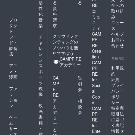
活
る
る
RE
全への
性
資
コ
取り組
化
料
ミュ
み
プロ
音
請
ニ
ニュー
ダク
楽
求
ティ
ス
ト
CAM
ヘルプ
クラウドファ
フー
チ
PFI
お問い
ンディングの
ド・
ャ
RE
合わせ
ノウハウを無
飲食
レ
Crea
料で学ぼう
店
ン
tion
各種規定
CAMPFIRE
ジ
CAM
アカデミー
アニ
ス
利用規
PFI
メ・
ポ
約
RE
漫画
ー
CA
説
細則
for
ツ
MP
明
プライ
Soci
ファ
映
FI
会
バシー
al
ッ
像
RE
・
ポリ
Goo
ショ
・
ア
相
シー
d
ン
映
カ
談
特定商
CAM
画
デ
会
取引法
PFI
ゲー
書
ミ
に基づ
RE
ム・
籍
ー
く表記
for
サー
・
と
情報セ
Ente
ビス
雑