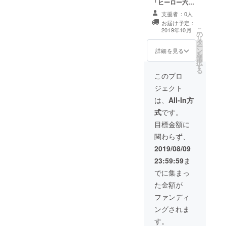
「ヒーロー六
理士法・行
・所属や肩書な
④10月6日
様のご負担でお
法」の成果発表
どを備考欄に記
（日）、慶應義
願いいたしま
政書士法・
支援者：0人
会で、何かしら
入いただけれ
塾大学三田キャ
す。また、自由
お届け予定：
司法書士
の形でお名前を
ば、それらも含
ンパス内で開催
席ですので立ち
こ
2019年10月
の
発表いたしま
めて発表いたし
予定の「ヒー
見の可能性があ
リ
タ
す。 【支援時、
ます。 ②「ヒー
ロー六法」の成
ります。
ー
ン
必ず備考欄に発
詳細を見る
ロー六法」をお
果発表会にて前
を
選
表ご希望のお名
送り（郵送）い
列座席（5列目ま
択
す
前をご記入くだ
たします。
で）をご用意い
る
さい】 ・発表を
このプロ
③「ヒーロー六
たします（最大2
希望者しない場
法」の作成に携
名様）。午後1時
ジェクト
合は、その旨を
わった高校生か
からを予定して
備考欄にご記載
は、
All-In方
ら感謝状をお送
おりますが、変
ください。 ・所
りいたします。
更の可能性があ
式
です。
属や肩書などを
⑤10月6日
ります。交通費
備考欄に記入い
目標金額に
（日）、慶應義
や滞在費などは
ただければ、そ
塾大学三田キャ
ご参加者様のご
関わらず、
れらも含めて発
ンパス内で開催
負担でお願いい
表いたします。
2019/08/09
予定の「ヒー
たします。
②「ヒーロー六
ロー六法」の成
⑤「ヒーロー六
23:59:59
ま
法」をお送り
果発表会にて、
法」に協力者様
（郵送）いたし
でに集まっ
前列座席（3列目
としてお名前を
ます。 ③「ヒー
まで）をご用意
記載させていた
た金額が
ロー六法」の作
いたします（最
だきます。 【支
成に携わった高
ファンディ
大3名様）。午後
援時、必ず備考
校生から感謝状
1時からを予定し
欄に発表ご希望
ングされま
をお送りいたし
ておりますが、
のお名前をご記
ます。 ⑤10月6
す。
変更の可能性が
入ください】 ・