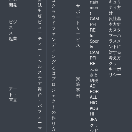
は
キュリ
rtain
開発
誌
ク
サ
ティ方
men
出
ラ
ポ
針
t
版
ウ
ー
反社基
CAM
ビジ
ビ
ド
ト
本方針
PFI
ネ
ュ
フ
サ
カスタ
RE
ス・
ー
ァ
ー
マーハ
for
起業
テ
ン
ビ
ラスメ
Spor
ィ
デ
ス
ントに
ts
ー
ィ
対する
CAM
・
ン
考え方
PFI
ヘ
グ
クッ
RE
ル
と
キーポ
ふる
ス
は
リシー
さと
ケ
プ
実
納税
ア
ロ
施
AD
アー
舞
ジ
事
FOR
ト・
台
ェ
例
ALL
写真
・
ク
HIO
パ
ト
KOS
フ
の
HI
ォ
作
JFA
ー
り
クラ
マ
方
ウド