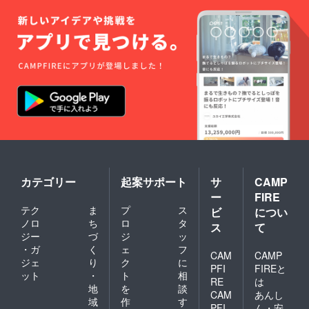
カテゴリー
起案サポート
サ
CAMP
ー
FIRE
テク
ま
プ
ス
ビ
につい
ノロ
ち
ロ
タ
ス
て
ジー
づ
ジ
ッ
・ガ
く
ェ
フ
CAM
CAMP
ジェ
り
ク
に
PFI
FIREと
ット
・
ト
相
RE
は
地
を
談
CAM
あんし
域
作
す
PFI
ん・安