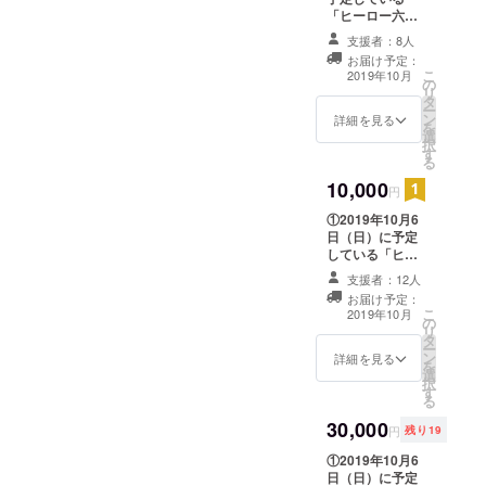
ダード条文
記載ください。
「ヒーロー六
・所属や肩書な
講座、租税
法」の成果発表
どを備考欄に記
支援者：8人
法講座等）
会で、何かしら
入いただけれ
お届け予定：
の形でお名前を
ば、それらも含
こ
2019年10月
の
発表いたしま
めて発表いたし
リ
＜主な活動
タ
す。 【支援時、
ます。 ②「ヒー
ー
ン
＞
必ず備考欄に発
詳細を見る
ロー六法」をお
を
選
表ご希望のお名
送り（郵送）い
・（一社）
択
す
前をご記入くだ
たします。
る
東京都北区
さい】 ・発表を
10,000
希望者しない場
柔道会議
円
合は、その旨を
長、筆頭監
①2019年10月6
備考欄にご記載
日（日）に予定
事、昇段審
ください。 ・所
している「ヒー
属や肩書などを
議員（初
ロー六法」の成
備考欄に記入い
支援者：12人
段・弐段・
果発表会で、何
ただければ、そ
お届け予定：
かしらの形でお
参段）、選
れらも含めて発
こ
2019年10月
の
名前を発表いた
表いたします。
リ
挙管理委員
タ
します。 【支援
②「ヒーロー六
ー
ン
会委員長
時、必ず備考欄
詳細を見る
法」をお送り
を
選
に発表ご希望の
（郵送）いたし
・全日本柔
択
す
お名前をご記入
ます。 ③「ヒー
る
道連盟公認
ください】 ・発
ロー六法」の作
30,000
表を希望者しな
審判員
成に携わった高
円
残り19
い場合は、その
校生から感謝状
・講道館柔
①2019年10月6
旨を備考欄にご
をお送りいたし
道四
日（日）に予定
記載ください。
ます。