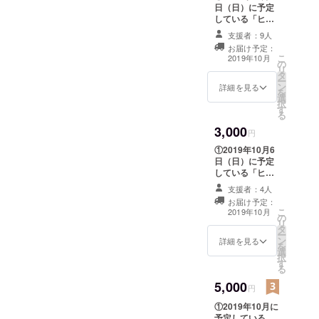
2016年 保育
日（日）に予定
している「ヒー
士試験合
ロー六法」の成
支援者：9人
格
果発表会で、何
お届け予定：
・東京都知
かしらの形でお
こ
2019年10月
の
名前を発表いた
事賞受賞、
リ
タ
します。 【支援
ー
東京都高校
ン
時、必ず備考欄
詳細を見る
を
選
に発表ご希望の
柔道選手権
択
す
お名前をご記入
る
大会１００
ください】 ・発
3,000
超級第３位
表を希望者しな
円
い場合は、その
入賞
①2019年10月6
旨を備考欄にご
日（日）に予定
・専門は国
記載ください。
している「ヒー
際ビジネス
・所属や肩書な
ロー六法」の成
どを備考欄に記
支援者：4人
（中国の北
果発表会で、何
入いただけれ
お届け予定：
かしらの形でお
京・上海が
こ
ば、それらも含
2019年10月
の
名前を発表いた
リ
めて発表いたし
主）
タ
します。 【支援
ー
ます。
ン
・ＢＥＸＡ
時、必ず備考欄
詳細を見る
を
選
に発表ご希望の
司試験講師
択
す
お名前をご記入
る
（担当講
ください】 ・発
5,000
表を希望者しな
座：司法試
円
い場合は、その
験スタン
①2019年10月に
旨を備考欄にご
予定している