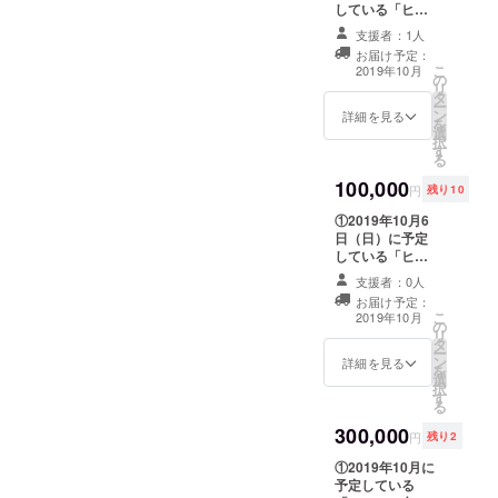
している「ヒー
・所属や肩書な
段
ロー六法」の成
どを備考欄に記
支援者：1人
果発表会で、何
入いただけれ
お届け予定：
かしらの形でお
・全日本剣
ば、それらも含
こ
2019年10月
の
名前を発表いた
めて発表いたし
リ
道連盟 剣道
タ
します。 【支援
ます。 ②「ヒー
ー
初段
ン
時、必ず備考欄
詳細を見る
ロー六法」をお
を
選
に発表ご希望の
送り（郵送）い
・茶道三谷
択
す
お名前をご記入
たします。
る
流四ツ谷会
ください】 ・発
③「ヒーロー六
100,000
代表
表を希望者しな
法」の作成に携
円
残り10
い場合は、その
わった高校生か
・SDGs政策
①2019年10月6
旨を備考欄にご
ら感謝状をお送
委員会書記
日（日）に予定
記載ください。
りいたします。
している「ヒー
・所属や肩書な
幹事
④10月6日
ロー六法」の成
どを備考欄に記
（日）、慶應義
支援者：0人
・リンゴの
果発表会で、何
入いただけれ
塾大学三田キャ
お届け予定：
き認可保育
かしらの形でお
ば、それらも含
ンパス内で開催
こ
2019年10月
の
名前を発表いた
めて発表いたし
予定の「ヒー
園第三者委
リ
タ
します。 【支援
ます。 ②「ヒー
ロー六法」の成
ー
員
ン
時、必ず備考欄
詳細を見る
ロー六法」をお
果発表会にご招
を
選
に発表ご希望の
・伊藤塾秋
送り（郵送）い
待いたします。
択
す
お名前をご記入
たします。
午後1時からを予
る
桜会講師
ください】 ・発
③「ヒーロー六
定しております
（弁護士
300,000
表を希望者しな
法」の作成に携
が、変更の可能
円
残り2
い場合は、その
わった高校生か
法・公認会
性があります。
①2019年10月に
旨を備考欄にご
ら感謝状をお送
交通費や滞在費
計士法・税
予定している
記載ください。
りいたします。
などはご参加者