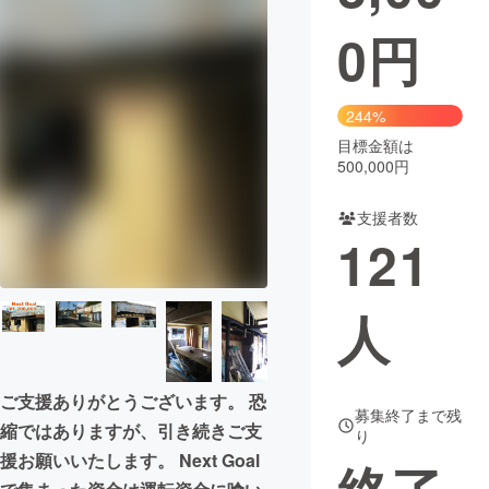
0
円
まちづくり・地域活性化
CAMPFIRE for Social Good
CAMPFIRE Creation
244%
CAMPFIREふるさと納税
machi-ya
コミュニティ
目標金額は
500,000円
支援者数
121
人
ご支援ありがとうございます。 恐
募集終了まで残
縮ではありますが、引き続きご支
り
援お願いいたします。 Next Goal