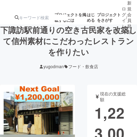
新
ロ
規
グ
会
プロジェクトを掲
はじ
プロジェクト
/
載するには
める
をさがす
イ
員
ン
登
下諏訪駅前通りの空き古民家を改築し
録
て信州素材にこだわったレストラン
を作りたい
人気のプロ
注目のリ
注目の新着プロ
募集終了が近いプ
もうすぐ公開
ジェクト
ターン
ジェクト
ロジェクト
されます
yugodman
フード・飲食店
アート・写真
音楽
現在の支援総
テクノロジー・ガジェット
ゲーム・サ
額
1,22
映像・映画
書籍・雑誌
3,00
ビジネス・起業
チャレンジ