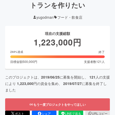
トランを作りたい
yugodman
フード・飲食店
現在の支援総額
1,223,000
円
終了
244
%達成
目標金額
500,000
円
支援者数
121
人
このプロジェクトは、
2019/06/25
に募集を開始し、
121
人の支援
により
1,223,000
円の資金を集め、
2019/07/27
に募集を終了し
ました
もう一度プロジェクトをやってほしい
ポスト
シェア
LINEで送る
URLコピー