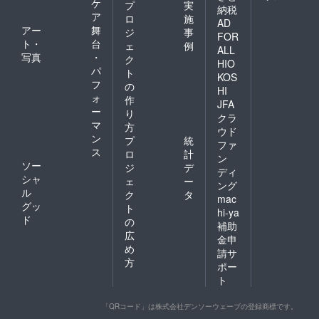
ケ
プ
実
納税
ア
ロ
施
AD
アー
舞
ジ
事
FOR
ト・
台
ェ
例
ALL
写真
・
ク
HIO
パ
ト
KOS
フ
の
HI
ォ
作
JFA
ー
り
クラ
マ
方
ウド
ン
プ
統
ファ
ス
ロ
計
ン
ソー
ジ
デ
ディ
シャ
ェ
ー
ング
ル
ク
タ
mac
グッ
ト
hi-ya
ド
の
補助
広
金申
め
請サ
方
ポー
ト
「QRコード」は株式会社デンソーウェーブの登録商標です。