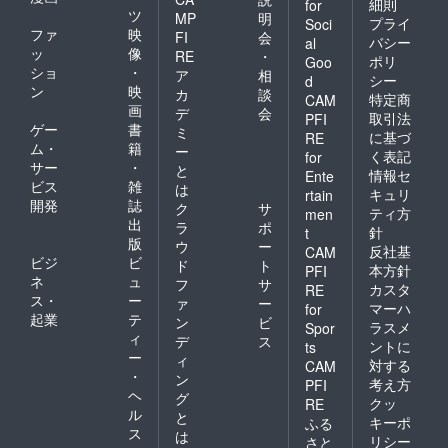
細則
for
ツ
MP
明
プライ
Soci
ファ
映
FI
会
バシー
al
ッ
像
RE
・
ポリ
Goo
ショ
・
ア
相
シー
d
ン
映
カ
談
特定商
CAM
画
デ
会
取引法
PFI
ゲー
書
ミ
に基づ
RE
ム・
籍
ー
く表記
for
サー
・
と
情報セ
Ente
ビス
雑
は
キュリ
rtain
開発
誌
ク
サ
ティ方
men
出
ラ
ポ
針
t
版
ウ
ー
反社基
CAM
ビジ
ビ
ド
ト
本方針
PFI
ネ
ュ
フ
サ
カスタ
RE
ス・
ー
ァ
ー
マーハ
for
起業
テ
ン
ビ
ラスメ
Spor
ィ
デ
ス
ントに
ts
ー
ィ
対する
CAM
・
ン
考え方
PFI
ヘ
グ
クッ
RE
ル
と
キーポ
ふる
ス
は
リシー
さと