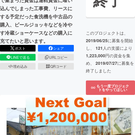
終了
で集まった資金は運転資金に喰い
込んでしまった工事費、リースに
する予定だった食洗機を中古品の
購入、ビールジョッキなどを冷や
す冷蔵ショーケースなどの購入に
このプロジェクトは、
2019/06/25
に募集を開始
充てたいと思います。
し、
121
人の支援により
ポスト
シェア
1,223,000
円の資金を集
LINEで送る
URLコピー
め、
2019/07/27
に募集を
埋め込み
QRコード
終了しました
もう一度プロジェク
トをやってほしい