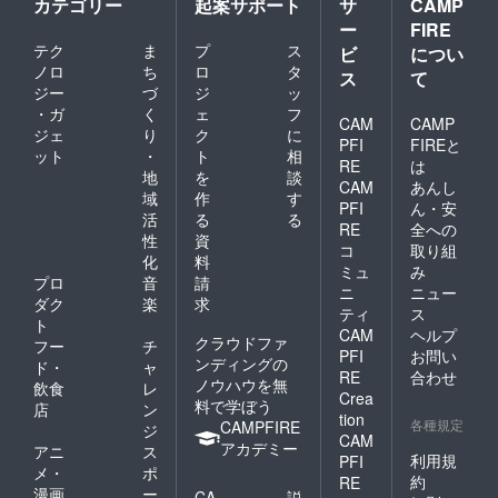
カテゴリー
起案サポート
サ
CAMP
ー
FIRE
テク
ま
プ
ス
ビ
につい
ノロ
ち
ロ
タ
ス
て
ジー
づ
ジ
ッ
・ガ
く
ェ
フ
CAM
CAMP
ジェ
り
ク
に
PFI
FIREと
ット
・
ト
相
RE
は
地
を
談
CAM
あんし
域
作
す
PFI
ん・安
活
る
る
RE
全への
性
資
コ
取り組
化
料
ミュ
み
プロ
音
請
ニ
ニュー
ダク
楽
求
ティ
ス
ト
CAM
ヘルプ
クラウドファ
フー
チ
PFI
お問い
ンディングの
ド・
ャ
RE
合わせ
ノウハウを無
飲食
レ
Crea
料で学ぼう
店
ン
tion
各種規定
CAMPFIRE
ジ
CAM
アカデミー
アニ
ス
利用規
PFI
メ・
ポ
約
RE
漫画
ー
CA
説