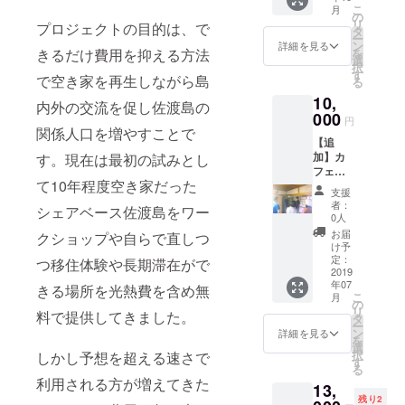
両津
こ
月
ベント
の
港、小
リ
プロジェクトの目的は、で
等使用
タ
木港に
ー
方法は
ン
はお迎
詳細を見る
を
きるだけ費用を抑える方法
自由
選
えに参
択
（シェ
す
りま
で空き家を再生しながら島
る
アキッ
す。 ※
10,
チン・
現地で
内外の交流を促し佐渡島の
シェア
000
の宿泊
円
スペー
関係人口を増やすことで
代は含
【追
ス等）※
みませ
加】カ
す。現在は最初の試みとし
近隣は
ん。宿
フェの
住宅で
が必要
て10年程度空き家だった
工事に
あるた
な方は
支援
参加で
め大き
ご自身
者：
シェアベース佐渡島をワー
きる
な音が
0人
での手
券！私
出るよ
配をお
お届
クショップや自らで直しつ
や大学
うな利
け予
願いい
生、現
用方法
定：
つ移住体験や長期滞在がで
たしま
地の方
2019
は不可
す。ご
年07
と一緒
と致し
きる場所を光熱費を含め無
相談い
こ
月
に佐渡
ます。
の
ただけ
リ
料で提供してきました。
島でDIY
実施は
タ
れば宿
ー
してみ
月曜日
ン
詳細を見る
の紹介
を
ません
～木曜
選
はでき
択
しかし予想を超える速さで
か？施
日（金
す
ます。
る
工につ
土日は
利用される方が増えてきた
13,
いては
不可）
残り2
大久保
期日は