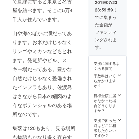
で直線にすると東京と名古
15年程
びもお
2019/07/23
度経験
手伝い
屋を結べます。そこに5万4
23:59:59
ま
がりま
しま
す。ま
す。材
でに集まっ
千人が住んでいます。
た、住
料費と
た金額が
宅の状
交通費
態を調
は別途
ファンディ
山や海のほかに湖だってあ
べる診
必要に
ングされま
断の経
なりま
ります。お米だけじゃなく
験も12
す。場
す。
年程度
所は日
リンゴやミカンなどもとれ
ありま
本全国
ます。発電所やビル、ス
す。2級
どこで
支援に関するよ
建築
も！11
キー場だってある。豊かな
くある質問
士・
月以降
ホーム
で日程
手数料はいく
自然だけじゃなく整備され
インス
調整さ
らかかります
ペク
せてく
か？
たインフラもあり、佐渡島
ター
ださ
い。
はさながら日本の縮図のよ
目標金額に届
かなかった場
うなポテンシャルのある場
合どうなりま
すか？
所なのです。
支援で困った
時はどこに相
集落は120もあり、見る場所
談したらいい
ですか？
も物語もかなり多く存在す