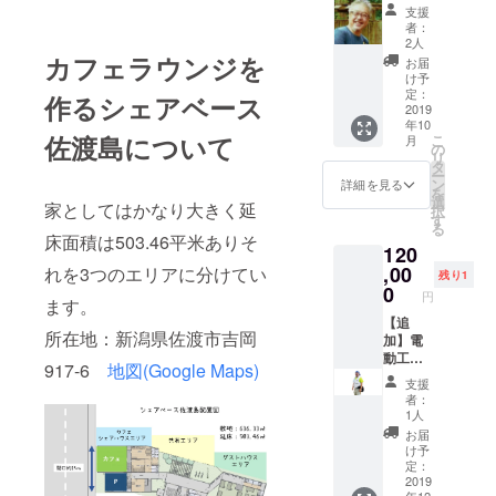
久保を
はあり
10月31
支援
す。た
24時間
ませ
日まで
者：
だし部
連れま
ん。
の1年間
2人
屋が空
わせま
カフェラウンジを
2020年
といた
お届
いてい
す。何
11月ま
しま
け予
ればカ
でも話
でに実
定：
す。ご
作るシェアベース
フェを
しま
2019
施でき
利用に
作る場
年10
す。 犯
る権利
は別途
佐渡島について
所（私
こ
月
罪や公
といた
の
説明と
の家＝
リ
序良俗
しま
タ
ご契約
シェア
ー
に反す
す。宿
ン
が必要
詳細を見る
ベース
を
ること
泊が必
選
です。
家としてはかなり大きく延
佐渡
択
以外な
要な場
す
交通費
島）に
る
んでも
合は私
は別途
床面積は503.46平米ありそ
滞在可
120
しま
の家で
ご用意
能です
す！よ
,00
れを3つのエリアに分けてい
も20人
くださ
残り1
のでご
ろしく
程度で
0
い。
円
相談い
ます。
お願い
あれば
ただき
いたし
【追
可能で
調整を
所在地：新潟県佐渡市吉岡
ます！
加】電
す。交
させて
実施地
動工具
通費は
917-6
地図(Google Maps)
くださ
が関東
貸し出
別途ご
支援
い。
または
し＋工
用意下
者：
【必須
新潟以
具2日間
さい。
1人
事項】
外の場
DIYの指
日程等
お届
作業中
合は交
導やお
別途事
け予
のケガ
通費は
手伝い
前にご
定：
につい
ご負担
をしま
2019
相談く
ての責
年12