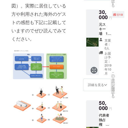
択
（シェ
す
宅の状
ら木下
図）。実際に居住している
る
アキッ
態を調
地組
30,
チン・
べる診
み、
方や利用された海外のゲス
残り10
シェア
000
断の経
【第2
円
スペー
験も12
トの感想も下記に記載して
期】
元ス
ス等）※
年程度
2019年
キー
近隣は
いますのでぜひ読んでみて
ありま
8月19日
場 10
住宅で
す。2級
から9月
ヘク
ください。
あるた
建築
20日の
支援
タール
め大き
士・
者：
期間、
の山や
な音が
0人
ホーム
電気空
斜面が1
出るよ
インス
お届
調設
～5日間
うな利
け予
ペク
備、内
使い放
用方法
定：
ター
装造
題！ 使
2019
は不可
作、石
年10
い方は
と致し
膏ボー
こ
月
あなた
ます。
の
ド貼、
リ
次第！
実施は
タ
塗装、
ー
ご利用
月曜日
ン
詳細を見る
パンチ
を
の際は
～金曜
選
カー
択
別途説
日（土
す
ペット
る
明と契
日は不
など、
50,
約が必
可）期
となり
要とな
000
日は
円
ます。
りま
2019年
宿泊は
代表者
す。利
11月1日
個別で
独占
用人数
から
お願い
権 大
に制限
2020年
致しま