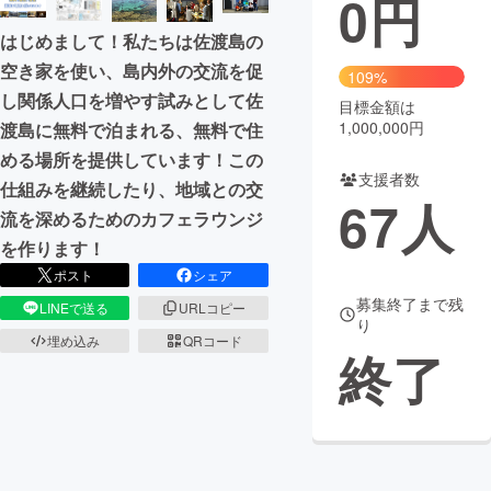
0
円
はじめまして！私たちは佐渡島の
まちづくり・地域活性化
空き家を使い、島内外の交流を促
109%
し関係人口を増やす試みとして佐
目標金額は
CAMPFIRE for Social Good
CAMPFIRE Creation
1,000,000円
渡島に無料で泊まれる、無料で住
CAMPFIREふるさと納税
machi-ya
コミュニティ
める場所を提供しています！この
支援者数
仕組みを継続したり、地域との交
67
人
流を深めるためのカフェラウンジ
を作ります！
ポスト
シェア
募集終了まで残
LINEで送る
URLコピー
り
埋め込み
QRコード
終了