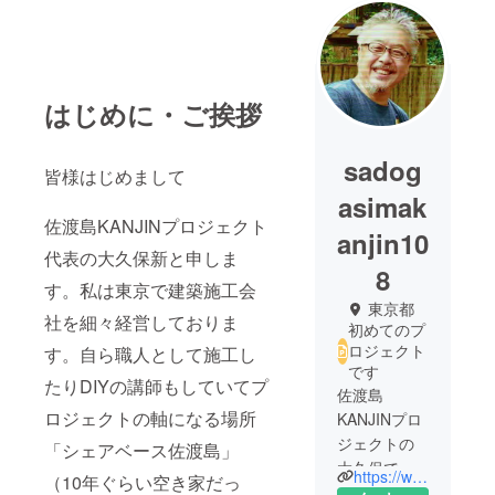
はじめに・ご挨拶
sadog
皆様はじめまして
asimak
佐渡島KANJINプロジェクト
anjin10
代表の大久保新と申しま
8
す。私は東京で建築施工会
東京都
社を細々経営しておりま
初めてのプ
ロジェクト
す。自ら職人として施工し
です
たりDIYの講師もしていてプ
佐渡島
ロジェクトの軸になる場所
KANJINプロ
ジェクトの
「シェアベース佐渡島」
大久保で
https://www.facebook.com/sharebese/
（10年ぐらい空き家だっ
す。