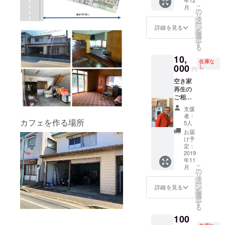
くださ
す！
ださ
任を負
こ
月
い！す
（私と
い。
の
うこと
リ
みませ
ほかに1
タ
ができ
ー
ん！ ち
名合計2
ン
詳細を見る
ないた
を
なみに
名）一
選
め各自
択
下戸な
戸建
す
で保険
る
ので朝
て、ビ
等に加
10,
までで
ルに係
在庫な
入して
も付き
わらず
000
し
円
くださ
合いま
内装工
い。ま
空き家
すが酒
事につ
たわか
再生の
は飲め
いて全
る範囲
ご相
ませ
般対応
で構い
談 大
ん。飲
可能で
支援
ません
久保が
ませる
す。実
者：
ので参
カフェを作る場所
自らの
とその
施内容
5人
加時期
経験を
場で寝
を伺い
お届
を備考
活かし
ます
必要な
け予
欄に記
空き家
（汗
道具、
定：
入して
再生や
2019
材料選
くださ
年11
リノ
びもお
こ
い。交
月
ベー
手伝い
の
リ
通費は
ション
しま
タ
ー
別途ご
の相談
す。材
ン
詳細を見る
を
用意く
にのり
料費と
選
択
ださ
ます。
交通費
す
る
い。 ※3
例えば
は別途
日以上
100
お持ち
必要に
希望の