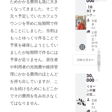
000
ためかかる費用も急に大き
円
がお教
2019年
【追
えいた
11月1日
くなってきました。そこで
加】サ
しま
から
ンクス
す。3日
元々予定していたカフェラ
2020年
メール
以内で
10月31
支援
ウンジを早めに短期間で作
＋空き
好きな
日まで
者：
家再生
タイミ
の1年間
3人
ることにしました。当初は
のご相
ングで
といた
お届
談 大
参加で
しま
け予
もっとゆっくり作ることで
久保が
きま
定：
す。ご
自らの
2019
す！工
利用に
予算を確保しようとしてい
年12
経験を
事全体
は別途
こ
月
活かし
は2019
の
ましたが短期間で作るには
説明と
リ
空き家
年7月25
タ
ご契約
ー
再生や
予算が足りません。居住者
日から9
ン
が必要
詳細を見る
を
リノ
月20日
選
です。
択
や利用者の光熱費や維持管
ベー
まで
す
交通費
る
ション
（予
は別途
理にかかる費用のほとんど
30,
の相談
定）。
ご用意
にのり
000
お盆休
くださ
円
を持ち出していますが、こ
ます。
み周辺
い。
リター
例えば
を避け
れを続けるためにもどこか
ン不要
お持ち
て2期に
の支援
の空き
でその費用を生み出さなく
分けて
コース
家の活
行いま
支援
+サンク
てはなりません。
用方法
す。参
者：
スメー
などで
加され
3人
ル もう
す。交
る時期
お届