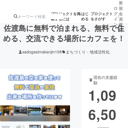
新
ロ
規
グ
会
プロジェクトを掲
はじ
プロジェクト
/
載するには
める
をさがす
イ
員
ン
登
佐渡島に無料で泊まれる、無料で住
録
める、交流できる場所にカフェを！
人気のプロ
注目のリ
注目の新着プロ
募集終了が近いプ
もうすぐ公開
sadogasimakanjin108
まちづくり・地域活性化
ジェクト
ターン
ジェクト
ロジェクト
されます
アート・写真
音楽
現在の支援総
額
1,09
テクノロジー・ガジェット
ゲーム・サ
6,50
映像・映画
書籍・雑誌
ビジネス・起業
チャレンジ