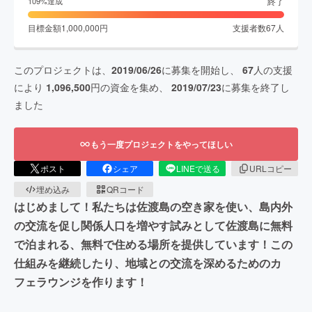
終了
109
%達成
目標金額
1,000,000
円
支援者数
67
人
このプロジェクトは、
2019/06/26
に募集を開始し、
67
人の支援
により
1,096,500
円の資金を集め、
2019/07/23
に募集を終了し
ました
もう一度プロジェクトをやってほしい
ポスト
シェア
LINEで送る
URLコピー
埋め込み
QRコード
はじめまして！私たちは佐渡島の空き家を使い、島内外
の交流を促し関係人口を増やす試みとして佐渡島に無料
で泊まれる、無料で住める場所を提供しています！この
仕組みを継続したり、地域との交流を深めるためのカ
フェラウンジを作ります！