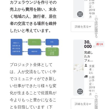
カフェラウンジを作りその
感謝し
通費を
によっ
け予
かあり
出して
定：
て工事
売上から費用を賄い、末永
ませ
2019
いただ
の内容
年09
ん！支
ければ
が変わ
く地域の人、旅行者、居住
こ
月
援を基
全国ど
の
ります
リ
に佐渡
こまで
タ
が概ね
者の交流できる場所を維持
ー
島に関
も行き
ン
下記の
詳細を見る
を
係人口
したいと考えています。
ます！
選
ように
択
が増え
日程等
す
なって
る
るよう
は調整
いま
30,
邁進い
させて
す。
残り8
たしま
000
くださ
【第1
円
しま
い。施
期】
完成し
す！
工、リ
2019年
たカ
フォー
7月26日
フェラ
ム、リ
から8月
プロジェクト全体として
ウンジ
ノベー
6日の期
支援
を1日～
ショ
間、7月
者：
は、人が交流をしていく中
5日間貸
ン、コ
2人
26日か
し切
ンバー
ら8月1
お届
でコミュニティができ新し
り！厨
ジョン
け予
日まで
房使え
定：
等仕事
は解
い仕事ができたり様々な変
ます！
2019
として
体、1日
年11
各種イ
化が生まることで佐渡島が
15年程
から8月
こ
月
ベント
の
度経験
6日まで
リ
等使用
今よりもっと豊かになるこ
タ
がりま
は墨出
ー
方法は
ン
す。ま
詳細を見る
しなど
を
とを目指しています（下
自由
選
た、住
準備か