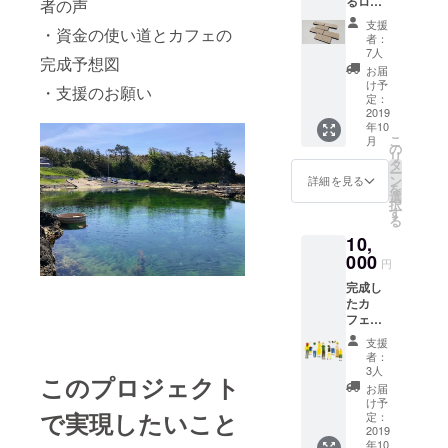
るロゴ
者の声
本文中
入り
にリン
支援
・資金の使い道とカフェの
コース
クを
者：
ター＋
張って
7人
完成予想図
名入り
います
お届
プレー
のでそ
け予
・支援のお願い
ト＋サ
ちらを
定：
ンクス
2019
ご覧く
年10
メール
ださ
こ
月
ご希望
い。 宿
の
リ
者のみ
泊は私
タ
ー
店内に
の家で
ン
詳細を見る
を
飾りま
も可能
選
択
す！ ※
です！
す
る
支援
ご希望
10,
時、必
の方は
ず備考
000
必ず事
円
欄にご
前にお
完成し
希望の
知らせ
たカ
お名前
くださ
フェラ
等表示
い。 ※
ウンジ
したい
佐渡の
支援
を1日～
文字を
港まで
者：
2日間貸
ご記入
の交通
3人
このプロジェクト
し切
くださ
費は別
お届
り！厨
い！
途ご負
け予
房使え
で実現したいこと
定：
担くだ
ます！
2019
さい。
年10
各種イ