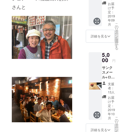
をお送
お届
さんと
りいた
け予
しま
定：
す！あ
2019
年09
りがと
こ
月
うござ
の
リ
いま
タ
ー
す！
ン
詳細を見る
を
選
択
す
る
5,0
00
円
サンク
スメー
ル+ロゴ
入り
支援
コース
者：
ター 大
13人
学生た
お届
ちが
け予
レー
定：
ザー
2019
年10
カッ
こ
月
ターを
の
リ
使い気
タ
ー
持ちを
ン
詳細を見る