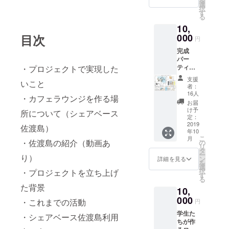
を
込めて
選
択
作るロ
す
る
ゴ入り
10,
コース
ターで
目次
000
円
す。
完成
パー
ティご
・プロジェクトで実現した
招待！
支援
いこと
一緒に
者：
楽しみ
16人
・カフェラウンジを作る場
ましょ
お届
う！
け予
所について（シェアベース
2019年
定：
10月上
2019
佐渡島）
年10
旬開催
こ
月
予定
・佐渡島の紹介（動画あ
の
リ
場所は
タ
ー
り）
シェア
ン
詳細を見る
を
ベース
選
択
・プロジェクトを立ち上げ
佐渡
す
る
島、新
た背景
10,
潟県佐
渡市吉
000
・これまでの活動
円
岡917-6
学生た
です。
・シェアベース佐渡島利用
ちが作
位置は