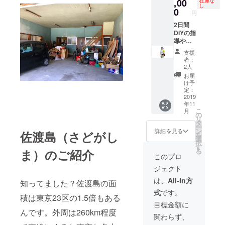
の空き
,00
なりま
在庫な
場合は
し
家の活
す。場
0
円
複数支
用方法
所は日
援をお
などで
2日間
本全国
願いい
す。交
DIYの指
どこで
たしま
通費を
導やお
も！12
す！
出して
手伝い
月以降
支援
いただ
をしま
で日程
者：
ければ
す！
調整さ
2人
全国ど
（私と
せてく
お届
こまで
ほかに1
ださ
け予
も行き
名合計2
い。
定：
ます！
名）一
2019
年11
日程等
戸建
こ
月
は調整
て、ビ
の
リ
させて
ルに係
タ
ー
くださ
わらず
ン
詳細を見る
佐渡島（さどがし
を
い。施
内装工
選
択
工、リ
事につ
す
ま）のご紹介
る
フォー
いて全
このプロ
ム、リ
般対応
ジェクト
ノベー
可能で
ショ
す。実
は、
All-In方
知ってました？佐渡島の面
ン、コ
施内容
式
です。
ンバー
を伺い
積は東京23区の1.5倍もある
ジョン
必要な
目標金額に
等仕事
道具、
んです。外周は260km程度
関わらず、
として
材料選