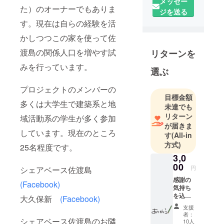
メッセー
た）のオーナーでもありま
佐渡島の関
ジを送る
係人口を増
す。現在は自らの経験を活
やすべくプ
かしつつこの家を使って佐
ロジェクト
渡島の関係人口を増やす試
リターンを
を立ち上げ
ました。
みを行っています。
選ぶ
自ら職人も
しています
プロジェクトのメンバーの
目標金額
ので空き家
多くは大学生で建築系と地
未達でも
再生の改修
リターン
域活動系の学生が多く参加
は自分も施
が届きま
工していま
しています。現在のところ
す
(All-in
す。
方式)
25名程度です。
3,0
00
円
シェアベース佐渡島
感謝の
(Facebook)
気持ち
を込め
大久保新
(Facebook)
たサン
支援
クス
者：
メール
シェアベース佐渡島のお隣
10人