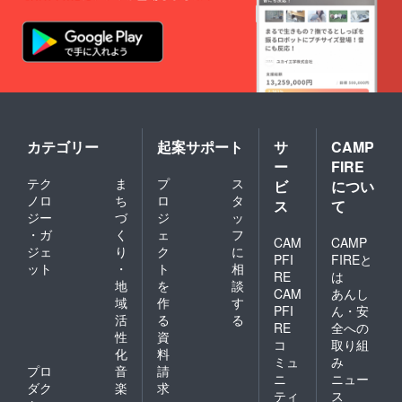
カテゴリー
起案サポート
サ
CAMP
ー
FIRE
テク
ま
プ
ス
ビ
につい
ノロ
ち
ロ
タ
ス
て
ジー
づ
ジ
ッ
・ガ
く
ェ
フ
CAM
CAMP
ジェ
り
ク
に
PFI
FIREと
ット
・
ト
相
RE
は
地
を
談
CAM
あんし
域
作
す
PFI
ん・安
活
る
る
RE
全への
性
資
コ
取り組
化
料
ミュ
み
プロ
音
請
ニ
ニュー
ダク
楽
求
ティ
ス