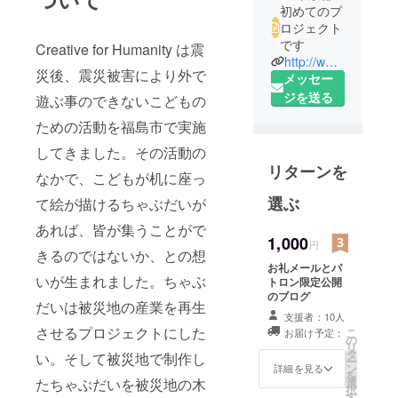
初めてのプ
ロジェクト
です
Creative for Humanity は震
http://www.creativeforhumanity.com/
災後、震災被害により外で
メッセー
ジを送る
遊ぶ事のできないこどもの
ための活動を福島市で実施
してきました。その活動の
リターンを
なかで、こどもが机に座っ
選ぶ
て絵が描けるちゃぶだいが
あれば、皆が集うことがで
1,000
円
きるのではないか、との想
お礼メールとパ
いが生まれました。ちゃぶ
トロン限定公開
のブログ
だいは被災地の産業を再生
支援者：10人
させるプロジェクトにした
こ
お届け予定：
の
リ
タ
い。そして被災地で制作し
ー
ン
詳細を見る
を
選
たちゃぶだいを被災地の木
択
す