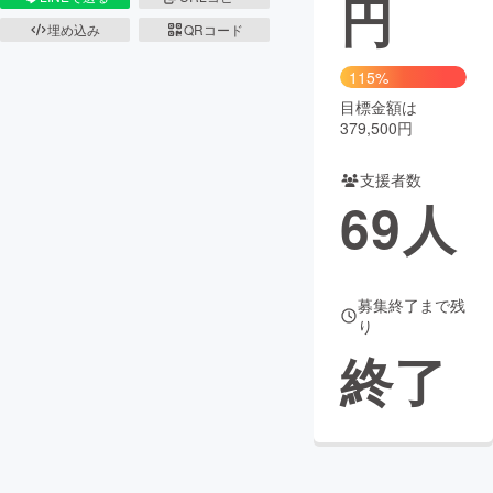
円
埋め込み
QRコード
まちづくり・地域活性化
115%
目標金額は
CAMPFIRE for Social Good
CAMPFIRE Creation
379,500円
CAMPFIREふるさと納税
machi-ya
コミュニティ
支援者数
69
人
募集終了まで残
り
終了