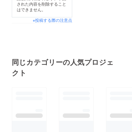
された内容を削除すること
てくれました。福島市
はできません。
内も放射線量が多く、
※投稿する際の注意点
こどもたちは外で遊ぶ
ことが難しくなってい
るようです。わたした
ちの活動が、避難して
いるこどもたちだけで
なく、みんなの遊び場
同じカテゴリーの人気プロジェ
になっていくといい
クト
な、と思っています。
ちゃぶだいをみんなで
囲んで、遊んだり話を
したり、公園のような
場所になることを目指
しています。詳細レ
ポートはこちらから
→
http://www.creativefor