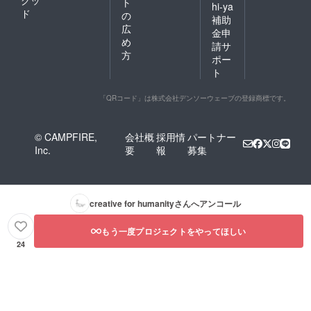
グッ
ト
hi-ya
ド
の
補助
広
金申
め
請サ
方
ポー
ト
「QRコード」は株式会社デンソーウェーブの登録商標です。
© CAMPFIRE,
会社概
採用情
パートナー
Inc.
要
報
募集
creative for humanity
さんへアンコール
もう一度プロジェクトをやってほしい
24