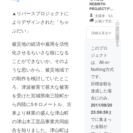
REBIRTH
PROJECTデザ
▲リバースプロジェクトに
イン（実際の制
支援者：0人
作物）１台
こ
お届け予定：
よりデザインされた「ちゃ
の
リ
タ
ぶだい」
ー
ン
詳細を見る
を
選
択
す
被災地の経済や雇用を活性
る
このプロ
化させるちいさな核になる
ジェクト
ことができないか。そのよ
は、All-or-
Nothing方式
うな思いから、被災地域で
です。
の制作を検討していたとこ
目標金額を
ろ、津波被害で甚大な被害
達成した場
を受けた宮城県南三陸町か
合にのみ、
ら内陸に5キロメートル、古
2011/08/20
23:59:59
ま
来より林業の盛んな津山町
でに集まっ
の津山木工芸品事業共同組
た金額が
合を知りました。津山町は