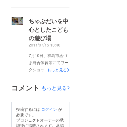
ちゃぶだいを中
心としたこども
の遊び場
2011/07/15 13:40
7月10日、福島市あづ
ま総合体育館にてワー
クショップを行いまし
もっと見る
た。あづま総合体育館
は、東日本大震災の原
コメント
もっと見る
発事故により被災され
た方々が避難してお
り、福島市内で最もこ
投稿するには
ログイン
が
どもの数の多い避難所
必要です。
です。今回は福島市内
プロジェクトオーナーの承
認後に掲載されます。承認
からもこどもが参加し