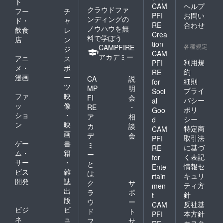
ト
CAM
ヘルプ
クラウドファ
フー
チ
PFI
お問い
ンディングの
ド・
ャ
RE
合わせ
ノウハウを無
飲食
レ
Crea
料で学ぼう
店
ン
tion
各種規定
CAMPFIRE
ジ
CAM
アカデミー
アニ
ス
利用規
PFI
メ・
ポ
約
RE
漫画
ー
CA
説
細則
for
ツ
MP
明
プライ
Soci
ファ
映
FI
会
バシー
al
ッ
像
RE
・
ポリ
Goo
ショ
・
ア
相
シー
d
ン
映
カ
談
特定商
CAM
画
デ
会
取引法
PFI
ゲー
書
ミ
に基づ
RE
ム・
籍
ー
く表記
for
サー
・
と
情報セ
Ente
ビス
雑
は
キュリ
rtain
開発
誌
ク
サ
ティ方
men
出
ラ
ポ
針
t
版
ウ
ー
反社基
CAM
ビジ
ビ
ド
ト
本方針
PFI
ネ
ュ
フ
サ