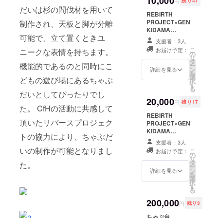
10,000
円
残り47
だいは杉の間伐材を用いて
REBIRTH
PROJECT×GEN
制作され、天板と脚が分離
KIDAMA
可能で、立て置くときユ
PROJECT オリ
支援者：3人
ジナルステッ
こ
お届け予定：
ニークな表情を持ちます。
カー大
の
リ
タ
機能的であるのと同時にこ
ー
ン
詳細を見る
を
選
どもの遊び場にあるちゃぶ
択
す
る
だいとしてぴったりでし
20,000
円
残り17
た。 CfHの活動に共感して
REBIRTH
頂いたリバースプロジェク
PROJECT×GEN
KIDAMA
トの協力により、ちゃぶだ
PROJECTオリ
支援者：3人
ジナルタオル
いの制作が可能となりまし
こ
お届け予定：
の
リ
タ
た。
ー
ン
詳細を見る
を
選
択
す
る
200,000
円
残り3
ちゃぶ台