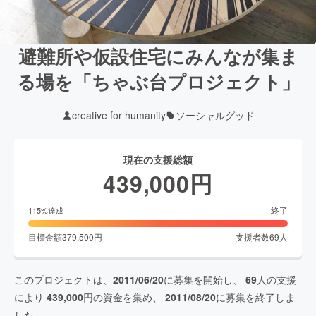
避難所や仮設住宅にみんなが集ま
る場を「ちゃぶ台プロジェクト」
creative for humanity
ソーシャルグッド
現在の支援総額
439,000
円
終了
115
%達成
目標金額
379,500
円
支援者数
69
人
このプロジェクトは、
2011/06/20
に募集を開始し、
69
人の支援
により
439,000
円の資金を集め、
2011/08/20
に募集を終了しま
した