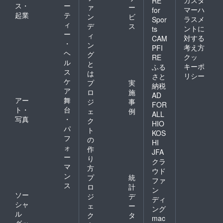
カスタ
RE
ス・
ー
ァ
ー
マーハ
for
起業
テ
ン
ビ
ラスメ
Spor
ィ
デ
ス
ントに
ts
ー
ィ
対する
CAM
・
ン
考え方
PFI
ヘ
グ
クッ
RE
ル
と
キーポ
ふる
ス
は
リシー
さと
ケ
プ
実
納税
ア
ロ
施
AD
アー
舞
ジ
事
FOR
ト・
台
ェ
例
ALL
写真
・
ク
HIO
パ
ト
KOS
フ
の
HI
ォ
作
JFA
ー
り
クラ
マ
方
ウド
ン
プ
統
ファ
ス
ロ
計
ン
ソー
ジ
デ
ディ
シャ
ェ
ー
ング
ル
ク
タ
mac