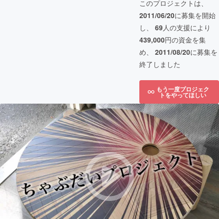
このプロジェクトは、
2011/06/20
に募集を開始
し、
69
人の支援により
439,000
円の資金を集
め、
2011/08/20
に募集を
終了しました
もう一度プロジェク
トをやってほしい