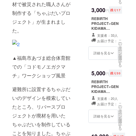
る
材で被災された職人さんが
3,000
円
残り17
制作する「ちゃぶだいプロ
REBIRTH
ジェクト」が生まれまし
PROJECT×GEN
KIDAMA
た。
PROJECT オリ
支援者：33人
ジナルステッ
こ
お届け予定：
カー小
の
リ
タ
ー
ン
詳細を見る
を
▲福島市あづま総合体育館
選
択
す
る
での「コドモノエガクマ
5,000
円
残り30
チ」ワークショップ風景
REBIRTH
PROJECT×GEN
避難所に設置するちゃぶだ
KIDAMA
PROJECT オリ
いのデザインを模索してい
支援者：20人
ジナルステッ
こ
お届け予定：
カー中
たところ、リバースプロ
の
リ
タ
ー
ジェクトが廃材を用いた
ン
詳細を見る
を
選
択
ちゃぶだいを制作している
す
る
ことを知りました。ちゃぶ