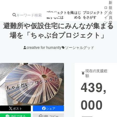
新
ロ
規
グ
会
プロジェクトを掲
はじ
プロジェクト
/
載するには
める
をさがす
イ
員
ン
登
避難所や仮設住宅にみんなが集まる
録
場を「ちゃぶ台プロジェクト」
人気のプロ
注目のリ
注目の新着プロ
募集終了が近いプ
もうすぐ公開
creative for humanity
ソーシャルグッド
ジェクト
ターン
ジェクト
ロジェクト
されます
アート・写真
音楽
現在の支援総
額
439,
テクノロジー・ガジェット
ゲーム・サ
000
映像・映画
書籍・雑誌
ポスト
シェア
ビジネス・起業
チャレンジ
LINEで送る
URLコピー