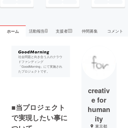
活動報告
支援者
仲間募集
コメント
ホーム
7
69
社会問題と向き合う人のクラウ
ドファンディング
「GoodMorning」にて実施され
たプロジェクトです。
creativ
e for
■当プロジェクト
human
で実現したい事に
ity
ついて
東京都