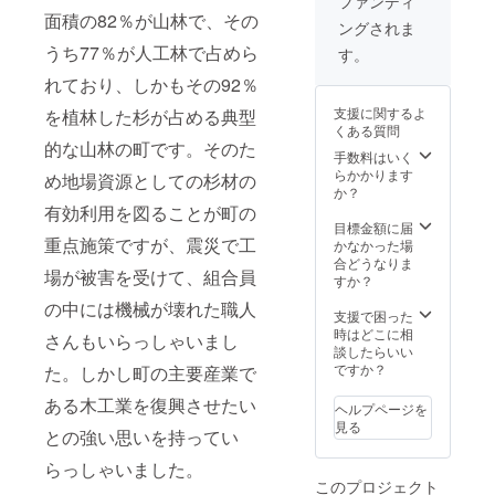
ファンディ
面積の82％が山林で、その
ングされま
うち77％が人工林で占めら
す。
れており、しかもその92％
支援に関するよ
を植林した杉が占める典型
くある質問
的な山林の町です。そのた
手数料はいく
らかかります
め地場資源としての杉材の
か？
有効利用を図ることが町の
目標金額に届
重点施策ですが、震災で工
かなかった場
合どうなりま
場が被害を受けて、組合員
すか？
の中には機械が壊れた職人
支援で困った
時はどこに相
さんもいらっしゃいまし
談したらいい
ですか？
た。しかし町の主要産業で
ある木工業を復興させたい
ヘルプページを
見る
との強い思いを持ってい
らっしゃいました。
このプロジェクト