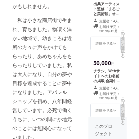
出典アーティス
かもしれません。
ト監修「まるご
と美術館」オリ
ジナルTシャツの
私は小さな商店街で生ま
支援者：4人
お届け
お届け予定：
れ、育ちました。物凄く温
こ
2019年12月
の
リ
かい地域で、幼きころは近
タ
ー
ン
詳細を見る
を
所の方々に声をかけても
選
択
す
らったり、あめちゃんをも
る
50,000
円
らったりしていました。私
チラシ、Webサ
は大人になり、自分の夢や
イトへのお名前
の掲載 会期中お
目標を達成することに夢中
名前を掲載させ
支援者：4人
ていただきま
になりました。アパレル
お届け予定：
す。 備考欄にご
こ
2019年10月
の
ショップを初め、八年間経
希望のお名前を
リ
タ
ご記入くださ
ー
営しています。必死で働く
ン
い。 ※最大10文
詳細を見る
を
選
字程度、多くの
択
うちに、いつの間にか地元
す
人の目に触れる
る
ことにふさわし
このプロ
のことには無関心になって
い表記に限りま
ジェクト
す
いました。