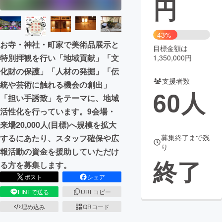
円
まちづくり・地域活性化
43%
お寺・神社・町家で美術品展示と
目標金額は
CAMPFIRE for Social Good
CAMPFIRE Creation
特別拝観を行い「地域貢献」「文
1,350,000円
CAMPFIREふるさと納税
machi-ya
コミュニティ
化財の保護」「人材の発掘」「伝
支援者数
統や芸術に触れる機会の創出」
60
人
「担い手誘致」をテーマに、地域
活性化を行っています。9会場・
来場20,000人(目標)へ規模を拡大
するにあたり、スタッフ確保や広
募集終了まで残
り
報活動の資金を援助していただけ
終了
る方を募集します。
ポスト
シェア
LINEで送る
URLコピー
埋め込み
QRコード