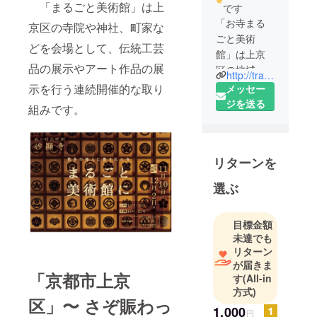
「まるごと美術館」は上
です
「お寺まる
京区の寺院や神社、町家な
ごと美術
どを会場として、伝統工芸
館」は上京
品の展示やアート作品の展
区の地域活
http://tradi-jp.com/temp/otera_marugoto_mesume.pdf
性化を行っ
示を行う連続開催的な取り
メッセー
ている任意
ジを送る
組みです。
団体です。
（代表者：
菅 真継）
リターンを
お寺・神
選ぶ
社・町家で
美術品展示
目標金額
と特別拝観
未達でも
を行い「地
リターン
域貢献」
が届きま
「文化財の
「京都市上京
す
(All-in
保護」「人
方式)
区」〜 さぞ賑わっ
材の発掘」
1,000
円