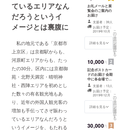
「伝統や芸
ているエリアなん
お礼メールと展
術に触れる
覧会のご案内の
機会の創
だろうというイ
お届け
出」「担い
支援者：39人
メージとは裏腹に
手誘致」を
お届け予定：
こ
2019年10月
テーマに、
の
リ
タ
地域活性化
ー
私の地元である「京都市
ン
詳細を見る
を
を行ってい
選
択
上京区」は京都駅からも、
ます。
す
る
河原町エリアからも、たっ
10,000
円
たの30分。区内には京都御
記念ポストカー
ドのお届け 会期
苑・北野天満宮・晴明神
中に各会場で撮
影した写真によ
社・西陣エリアを初めとし
支援者：13人
る記念ポスト
お届け予定：
カードをお届け
た数々の有名観光地もあ
こ
2019年12月
の
します。 ご支援
リ
り、近年の外国人観光客の
タ
いただけるもの
ー
ン
の、残念ながら
詳細を見る
を
増加も手伝ってさぞ賑わっ
選
会期中にお見え
択
す
になれない方に
る
ているエリアなんだろうと
おすすめの返礼
30,000
品です。
円
いうイメージを、もたれる