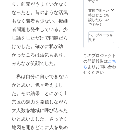
すか？
り、商売がうまくいかなく
支援で困った
なったと。昔のような活気
時はどこに相
談したらいい
もなく若者も少ない。後継
ですか？
者問題も発生している。少
ヘルプページを
し話をしただけで問題だら
見る
けでした。確かに私が幼
かったころは活気もあり、
このプロジェクト
の問題報告は
こち
みんなが笑顔でした。
ら
よりお問い合わ
せください
私は自分に何かできない
かと思い、色々考えまし
た。その結果、とにかく上
京区の魅力を発信しながら
大人数を地域に呼び込みた
いと思いました。さっそく
地図を開きどこに人を集め