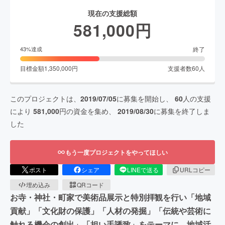
現在の支援総額
581,000
円
終了
43
%達成
目標金額
1,350,000
円
支援者数
60
人
このプロジェクトは、
2019/07/05
に募集を開始し、
60
人の支援
により
581,000
円の資金を集め、
2019/08/30
に募集を終了しま
した
もう一度プロジェクトをやってほしい
ポスト
シェア
LINEで送る
URLコピー
埋め込み
QRコード
お寺・神社・町家で美術品展示と特別拝観を行い「地域
貢献」「文化財の保護」「人材の発掘」「伝統や芸術に
触れる機会の創出」「担い手誘致」をテーマに、地域活