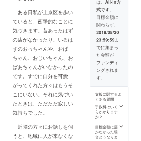
は、
All-In方
式
です。
ある日私が上京区を歩い
目標金額に
ていると、衝撃的なことに
関わらず、
気づきます。昔あったはず
2019/08/30
の店がなかったり、いるは
23:59:59
ま
でに集まっ
ずのおっちゃんや、おば
た金額が
ちゃん、おじいちゃん、お
ファンディ
ばあちゃんがいなかったの
ングされま
です。すでに自分を可愛
す。
がってくれた方々はもうそ
こにいない。それに気づい
支援に関するよ
くある質問
たときは、ただただ寂しい
手数料はいく
らかかります
気持ちでした。
か？
近隣の方々にお話しを伺
目標金額に届
かなかった場
うと、地域に人が来なくな
合どうなりま