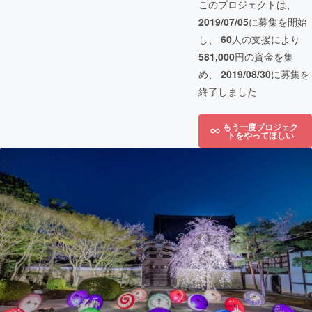
このプロジェクトは、
2019/07/05
に募集を開始
し、
60
人の支援により
581,000
円の資金を集
め、
2019/08/30
に募集を
終了しました
もう一度プロジェク
トをやってほしい