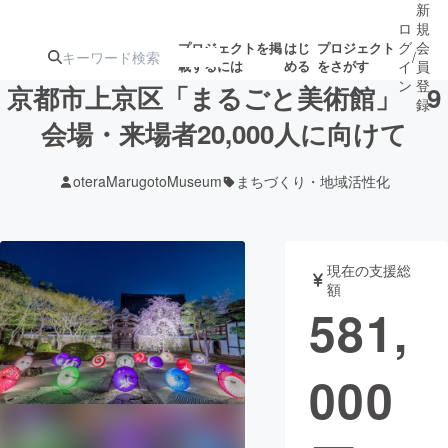
新
ロ
規
グ
会
プロジェクトを掲
はじ
プロジェクト
/
載するには
める
をさがす
イ
員
ン
登
京都市上京区「まるごと美術館」 9
録
会場・来場者20,000人に向けて
人気のプロ
注目のリ
注目の新着プロ
募集終了が近いプ
もうすぐ公開
oteraMarugotoMuseum
まちづくり・地域活性化
ジェクト
ターン
ジェクト
ロジェクト
されます
アート・写真
音楽
現在の支援総
額
581,
テクノロジー・ガジェット
ゲーム・サ
000
映像・映画
書籍・雑誌
ビジネス・起業
チャレンジ