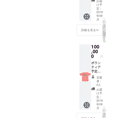
れた小
お届
年2月の
くださ
石 （楽
け予
間の、
い 服
定：
山院の
私の花
2019
などは
グッズ
年09
蓮滞在
サイズ
は語学
こ
月
の期間
はXSか
の
留学が
リ
内で、
らXLま
タ
終わる
ー
お互い
でござ
ン
２月頃
詳細を見る
を
の都合
いま
選
にお届
択
のいい
す）＆
す
けしま
る
日に、
滞在の
す ど
100
花蓮滞
感想を
のグッ
在をお
,00
記した
ズをお
手伝い
花蓮の
0
選びに
円
しま
絵はが
なるか
す。宿
ボラン
きを月
は後に
泊場所
ティア
に１通
メール
を見つ
予定で
＆滞在
でおう
けた
ある楽
の日々
かがい
支援
り、観
山院の
を記し
させて
者：
光する
障害者
た日誌
いただ
0人
のをサ
の人た
を自分
きま
お届
ポート
ちが
で製本
す 絵
け予
しま
作った
してお
定：
はがき
す。一
グッズ
2019
届けし
は10月
年09
緒にご
ふたつ
ます
と１月
こ
月
飯を食
（http://
（楽山
の
ごろお
リ
べた
www.ha
院の
タ
送りし
ー
り、出
ppymo
グッズ