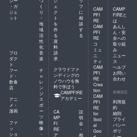
ジー
づ
ジ
ッ
文創商
２月ま
・ガ
く
ェ
フ
CAM
CAMP
品二個
での月
ジェ
り
ク
に
（http://
に１通
PFI
FIREと
ット
・
ト
相
www.ha
です）
RE
は
地
を
談
ppymo
我將前
CAM
あんし
unt.org.
往您住
域
作
す
PFI
ん・安
tw/prod
所附近
活
る
る
RE
全への
ucts
的公共
性
資
），將
場所與
コ
取り組
化
料
向您發
您分
ミュ
み
プロ
音
請
送手工
享，邀
ニ
ニュー
花蓮住
請您參
ダク
楽
求
ティ
ス
宿日誌
加僅限
ト
CAM
ヘルプ
手冊和
贊助人
クラウドファ
フー
チ
PFI
お問い
每月一
的居留
ンディングの
ド・
ャ
張明信
報告會
RE
合わせ
ノウハウを無
飲食
レ
片 an
in大
Crea
料で学ぼう
店
ン
invitatio
阪，樂
tion
各種規定
CAMPFIRE
n to a
山院的
ジ
CAM
meetin
文創商
アカデミー
アニ
ス
利用規
PFI
g to be
品二個
メ・
ポ
held in
（http://
約
RE
漫画
ー
CA
説
Osaka
www.ha
細則
for
ツ
after
ppymo
MP
明
プライ
Soci
my
unt.org.
ファ
映
FI
会
バシー
al
stay in
tw/prod
ッ
像
RE
・
ポリ
Goo
Taiwan,
ucts
ショ
・
ア
相
シー
exclusi
），將
d