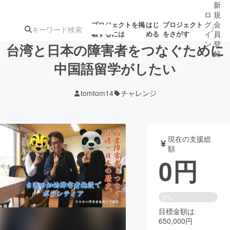
新
ロ
規
グ
会
プロジェクトを掲
はじ
プロジェクト
/
載するには
める
をさがす
イ
員
ン
登
台湾と日本の障害者をつなぐために
録
中国語留学がしたい
人気のプロ
注目のリ
注目の新着プロ
募集終了が近いプ
もうすぐ公開
tomtom14
チャレンジ
ジェクト
ターン
ジェクト
ロジェクト
されます
アート・写真
音楽
現在の支援総
額
0
円
テクノロジー・ガジェット
ゲーム・サ
映像・映画
書籍・雑誌
0%
目標金額は
650,000円
ビジネス・起業
チャレンジ