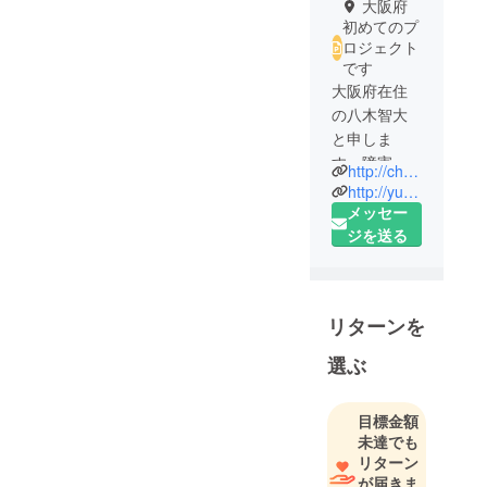
大阪府
初めてのプ
ロジェクト
です
大阪府在住
の八木智大
と申しま
す。障害者
http://choyu.hatenablog.com
の介助の仕
http://yunitetsu.hatenablog.com
事をしてい
メッセー
ます。台湾
ジを送る
や日本、東
アジアの文
化と歴史が
リターンを
好きです。
障害やマイ
選ぶ
ノリティ性
について語
目標金額
り合う会、
未達でも
「ユニバー
リターン
サル哲学カ
が届きま