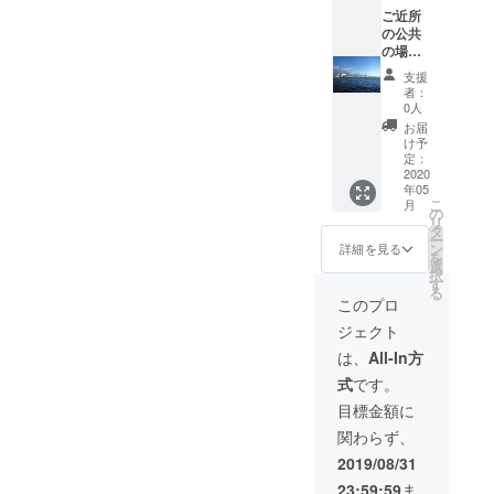
個）和
the
に１通
unt.org.
ご近所
が終
二張明
place
＆滞在
tw/prod
の公共
わって
信片與
you
の日々
ucts
の場所
からお
在太魯
stay
を記し
こちら
にうか
送りし
閣谷與
支援
and we
た日誌
の「文
がって
ます）
大海中
者：
can
を自分
創商
滞在に
樂山院
沖洗過
0人
hang
で製本
品」の
ついて
的文創
的小鵝
お届
out, eat
してお
４ペー
お話し
商品一
卵石
け予
meal
届けし
ジから
ます＆
個
定：
one
togethe
ます
お好き
パトロ
2020
（http://
goods
年05
r. The
（楽山
な物を
ン限定
www.ha
made
こ
月
cost
院の
ふたつ
の滞在
ppymo
の
by
リ
you pay
グッズ
お選び
報告会
unt.org.
タ
childre
ー
is
は留学
くださ
にご招
tw/prod
ン
n in 楽
詳細を見る
を
borne
が終わ
い 服
待しま
ucts ）
選
山院
択
by
る２月
などは
す＆ボ
和每月
す
（http://
る
yoursel
頃にお
サイズ
ラン
一張明
www.ha
このプロ
f.
届けし
はXSか
ティア
信片與
ppymo
ジェクト
ます
らXLま
予定で
在太魯
unt.org.
どの
でござ
ある楽
閣谷與
tw/prod
は、
All-In方
グッズ
いま
山院の
大海中
ucts
式
です。
をお選
す）＆
障害者
沖洗過
please
びにな
滞在の
の人た
的小鵝
select
目標金額に
るかは
感想を
ちが
卵石
one
関わらず、
後に
記した
作った
one
from
メール
花蓮の
グッズ
goods
this
2019/08/31
でおう
絵はが
ふたつ
of 楽山
website
23:59:59
ま
かがい
きを月
（http://
院