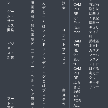
ン
映
カ
談
ve to
向您發
特定商
CAM
画
the
送手工
デ
会
取引法
PFI
support
花蓮住
ゲー
書
ミ
に基づ
RE
ers, two
宿日誌
ム・
籍
ー
く表記
for
goods
手冊和
サー
・
と
情報セ
Ente
of 楽山
每月一
ビス
雑
は
院
張明信
キュリ
rtain
開発
誌
ク
サ
（http://
片 an
ティ方
men
出
www.ha
invitatio
ラ
ポ
針
t
ppymo
n to a
版
ウ
ー
反社基
CAM
unt.org.
meetin
ビジ
ビ
ド
ト
本方針
PFI
tw/prod
g to be
ネ
ュ
フ
サ
ucts）,
held in
カスタ
RE
ス・
ー
ァ
ー
a
Osaka
マーハ
for
起業
テ
handm
after
ン
ビ
ラスメ
Spor
ade
my
ィ
デ
ス
ントに
ts
booklet,
stay in
ー
ィ
対する
CAM
plus a
Taiwan,
・
ン
考え方
postcar
exclusi
PFI
ヘ
グ
d per
ve to
クッ
RE
ル
month.
the
と
キーポ
ふる
support
ス
は
リシー
さと
ers, a
ケ
プ
実
納税
handm
ア
ロ
施
AD
ade
アー
舞
ジ
事
booklet,
FOR
ト・
台
ェ
例
two
ALL
写真
・
goods