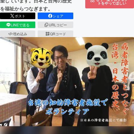
望しています。日本と台湾の歴史
トをやってほしい
を福祉からつなぎます。
ポスト
シェア
LINEで送る
URLコピー
埋め込み
QRコード