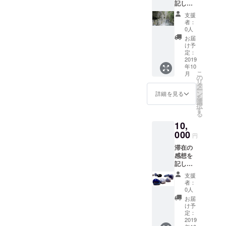
記した
October
花蓮の
.
支援
絵はが
者：
きを２
0人
通（10
お届
月頃と1
け予
月頃の
定：
お届け
2019
年10
を予定
こ
月
してい
の
リ
ます）
タ
ー
將從花
ン
詳細を見る
を
蓮寄出
選
択
兩張明
す
る
信片
10,
two
postcar
000
円
ds from
滞在の
Hualien
感想を
記した
花蓮の
支援
絵はが
者：
きを２
0人
通＆タ
お届
ロコ渓
け予
谷と海
定：
に洗わ
2019