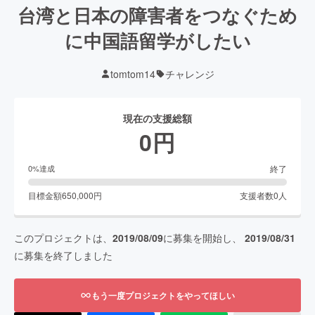
台湾と日本の障害者をつなぐため
に中国語留学がしたい
tomtom14
チャレンジ
現在の支援総額
0
円
終了
0
%達成
目標金額
650,000
円
支援者数
0
人
このプロジェクトは、
2019/08/09
に募集を開始し、
2019/08/31
に募集を終了しました
もう一度プロジェクトをやってほしい