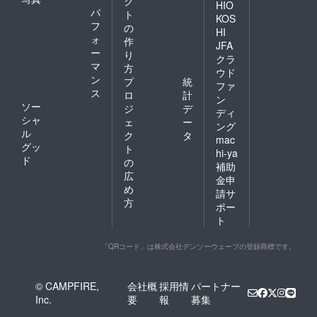
ク
HIO
of 楽山
パ
ト
KOS
院
フ
の
HI
（http://
ォ
作
www.ha
JFA
ー
り
ppymo
クラ
マ
unt.org.
方
ウド
tw/prod
ン
プ
統
ファ
ucts）,
ス
ロ
計
ン
a
ソー
ジ
デ
postcar
ディ
シャ
ェ
ー
d every
ング
ル
month,
ク
タ
mac
plus, I
グッ
ト
hi-ya
would
ド
の
補助
come
広
金申
to Your
め
area to
請サ
方
talk
ポー
about
ト
the
experie
nces
「QRコード」は株式会社デンソーウェーブの登録商標です。
from
Taiwan.
© CAMPFIRE,
会社概
採用情
パートナー
Inc.
要
報
募集