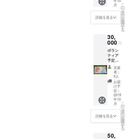
年10
れた小
こ
月
石 （絵
の
リ
はがき
タ
ー
は10月
ン
詳細を見る
を
と1月ご
選
択
ろにお
す
る
届けし
30,
ます
花蓮は
000
円
きれい
ボラン
な石が
ティア
取れる
予定で
ことで
ある楽
有名で
支援
山院の
す だ
者：
障害者
いたい
0人
の人た
縦横３
お届
ちが
cm以下
け予
作った
のもの
定：
グッズ
2019
を想定
年10
ひとつ
してい
こ
月
（http://
ます
の
リ
www.ha
そのう
タ
ー
ppymo
ちどち
ン
詳細を見る
を
unt.org.
らかに
選
択
tw/prod
小石を
す
る
ucts
同封し
50,
こちら
ます）