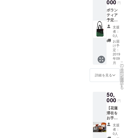
の「文
000
來自花
円
創商
蓮的兩
ボラン
品」の
張明信
ティア
４ペー
片和在
予定で
ジから
太魯閣
ある楽
お好き
谷與大
支援
山院の
な物を
海中沖
者：
障害者
ひとつ
洗過的
0人
の人た
お選び
小鵝卵
お届
ちが
くださ
石 two
け予
作った
い 服
定：
postcar
グッズ
2019
などは
ds from
年09
ひとつ
サイズ
Hualien
こ
月
（http://
はXSか
の
and a
リ
www.ha
らXLま
タ
stone
ー
ppymo
でござ
ン
washed
詳細を見る
を
unt.org.
いま
選
by
択
tw/prod
す）＆
す
Taroko
る
ucts
滞在の
Valley
50,
こちら
感想を
and the
の「文
000
記した
ocean
円
創商
花蓮の
【花蓮
品」の
絵はが
滞在を
４ペー
きを２
お手伝
ジから
通＆タ
い】
お好き
ロコ渓
支援
2019年
な物を
谷と海
者：
9月
ひとつ
に洗わ
0人
~2020
お選び