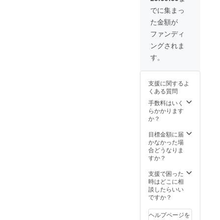
）, two
させて
に１通
www.ha
（http://
postcar
でに集まっ
いただ
＆滞在
ppymo
www.ha
d, plus
た金額が
きま
の日々
unt.org.
ppymo
the
す 絵
を記し
tw/prod
unt.org.
stone.
ファンディ
はがき
た日誌
ucts
tw/prod
ングされま
は９月
を自分
こちら
ucts）,
から２
で製本
の「文
a
す。
月まで
してお
創商
postcar
毎月１
届けし
品」の
d every
通で
ます＆
４ペー
month,
支援に関するよ
す） 樂
花蓮滞
ジから
plus the
くある質問
山院的
在日誌
お好き
stone.
文創商
の冊子
な物を
手数料はいく
品二個
を手作
ふたつ
らかかります
（http://
りして
お選び
か？
www.ha
お送り
くださ
ppymo
します
い 服
目標金額に届
unt.org.
＆絵は
などは
かなかった場
tw/prod
がきを
サイズ
合どうなりま
ucts ）
月に１
はXSか
すか？
和每月
通お送
らXLま
一張明
りしま
でござ
支援で困った
信片，
す （パ
いま
時はどこに相
並將向
トロン
す）＆
談したらいい
您發送
限定報
花蓮滞
ですか？
手工花
告会は
在日誌
蓮住宿
2020年
の冊子
ヘルプページを
日誌手
5月ごろ
を手作