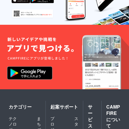
なるか
願いま
は後に
す。楽
メール
山院の
でおう
グッズ
かがい
は留学
させて
が終わ
いただ
る２月
きま
頃にお
す。絵
届けし
はがき
ます。
は花蓮
どの
に滞在
グッズ
してい
をお選
る９月
びにな
から２
るかは
月まで
後に
の月に
メール
１通で
でおう
す） 我
かがい
們將邀
させて
請您參
いただ
加僅限
きます
贊助人
絵はが
カテゴリー
起案サポート
サ
CAMP
的居留
きは花
ー
FIRE
報告會
蓮に滞
テク
ま
プ
ス
ビ
につい
in大
在して
ノロ
ち
ロ
タ
阪，樂
いる９
ス
て
山院的
月から