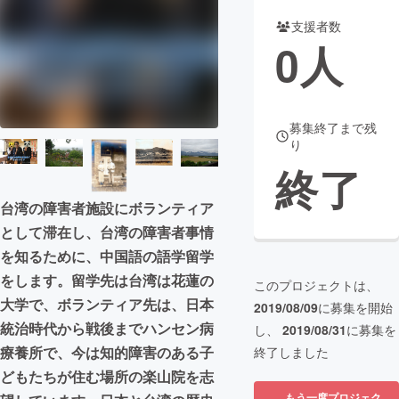
支援者数
まちづくり・地域活性化
0
人
CAMPFIRE for Social Good
CAMPFIRE Creation
CAMPFIREふるさと納税
machi-ya
コミュニティ
募集終了まで残
り
終了
台湾の障害者施設にボランティア
として滞在し、台湾の障害者事情
を知るために、中国語の語学留学
をします。留学先は台湾は花蓮の
このプロジェクトは、
大学で、ボランティア先は、日本
2019/08/09
に募集を開始
統治時代から戦後までハンセン病
し、
2019/08/31
に募集を
療養所で、今は知的障害のある子
終了しました
どもたちが住む場所の楽山院を志
もう一度プロジェク