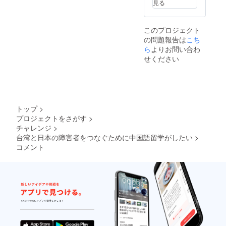
見る
冊 two
に関西
りして
goods
で開催
お送り
of 楽山
しま
します
このプロジェクト
院
す。そ
＆滞在
の問題報告は
こち
（http://
の際の
中に絵
www.ha
交通費
はがき
ら
よりお問い合わ
ppymo
や、遠
を月に
せください
unt.org.
方の方
１通お
tw/prod
は宿泊
送りし
ucts）,
費等
ます
a diary
は、ご
（パト
of my
自身で
ロン限
stay in
のご負
定報告
トップ
>
Taiwan
担をお
会は関
プロジェクトをさがす
>
in a
願いし
西で
チャレンジ
>
handm
ます。
2020年
ade
楽山院
5月頃に
台湾と日本の障害者をつなぐために中国語留学がしたい
>
booklet,
のグッ
開催し
コメント
plus a
ズは留
ます。
postcar
学が終
その際
d every
わる2月
の交通
month.
ごろに
費や、
お届け
遠方の
しま
方は宿
す。ど
泊費等
のグッ
は、ご
ズをお
自身で
選びに
ご負担