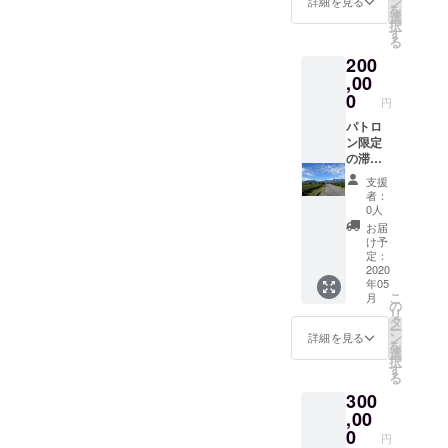
ン
ます
詳細を見る
を
かけた
unt.org.
は留学
選
小石は
択
りしま
tw/prod
が終わ
す
そのう
る
しょ
ucts
る２月
ち一度
200
う。 交
こちら
頃にお
だけ同
通費や
の「文
,00
届けし
封しま
食事・
創商
ます
0
す 小
円
宿泊な
品」の
どの
石の大
どの費
４ペー
パトロ
グッズ
きさは
用はご
ジから
ン限定
をお選
縦横だ
自身で
お好き
の滞在
びにな
いたい
ご負担
な物を
報告会
るかは
３cm以
支援
をお願
ふたつ
にご招
後に
下のも
者：
いしま
お選び
待しま
メール
のを想
0人
す。
くださ
す＆ボ
でおう
定して
お届
【I'll
い 服
ラン
かがい
いま
け予
help
などは
ティア
させて
定：
す） 樂
you
サイズ
予定で
2020
いただ
山院的
年05
stay in
はXSか
ある楽
きま
文創商
こ
月
Hualian
らXLま
山院の
す 絵
の
品一個
リ
】
でござ
障害者
はがき
タ
（http://
ー
While I
いま
の人た
は９月
ン
www.ha
詳細を見る
を
stay in
す）＆
ちが
から２
選
ppymo
択
Hualian
滞在の
作った
月まで
す
unt.org.
る
, I'll help
感想を
グッズ
毎月１
tw/prod
300
you
記した
ふたつ
通 花
ucts 從
travel
花蓮の
（http://
,00
蓮の日
這裡請
there.
絵はが
www.ha
誌は語
0
選一
円
I'll find
きを月
ppymo
学留学