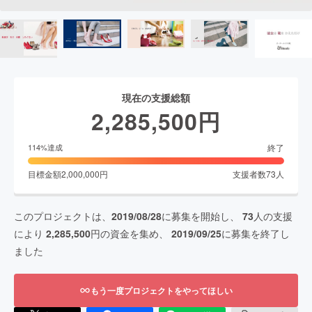
現在の支援総額
2,285,500
円
終了
114
%達成
目標金額
2,000,000
円
支援者数
73
人
このプロジェクトは、
2019/08/28
に募集を開始し、
73
人の支援
により
2,285,500
円の資金を集め、
2019/09/25
に募集を終了し
ました
もう一度プロジェクトをやってほしい