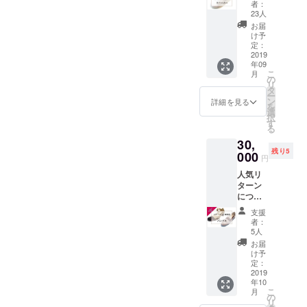
そも市場の靴はサイズ展開
るス
分のく
商品で
台がで
者：
サイズ
ニー
つ・あ
す。 発
23人
うか？靴も同じです。靴の
きま
幅 上：
のみ、ワイズを選択できま
カー
し・あ
達途中
す。 ・
お届
約120ミ
(21.5～
分解図、２段目が外からは
るく問
の足の
け予
アン
せん。ですから、足にピッ
リ 下：
25.5) で
題を知
定：
邪魔を
ド・ス
約90ミ
見えない靴の「背骨」に当
す。
2019
ること
タリの靴を体感したことが
しない
テディ
リ ＊ 縦
年09
※ご来店
からす
ため
の靴も
約60ミ
たる重要部分。住宅で言っ
こ
月
ない人が非常に多い、これ
の必要
べてが
の
に、靴
ネット
リ
リ
はござ
始まり
タ
の条件
たら「基礎」「柱」「壁」
から
が現実です。自分の足の計
ー
いませ
ます。
ン
はいろ
詳細を見る
オー
を
ん。
といった部分が、2段目にな
まずは
選
いろあ
ダーい
測数値を知らず、足に合う
択
※初めて
「く
す
ります
ただけ
る
ります。でも見えないとい
の方に
つ・あ
靴の感覚を知らず、、、正
が、こ
ます。
30,
もご提
し・あ
の
足に合
うことは、手抜きされがち
残り5
しい靴選びができるわけあ
供でき
000
るく診
ファー
う靴の
円
ます。
断」を
スト
なパーツということ。足を
体感
りませんよね。アンド・ス
人気リ
本革を
お受け
シュー
は、一
ターン
靴職人
より支えるロングカウン
くださ
ズは、
生の宝
テディでは、現代の日本女
につ
が手づ
い。 足
そこま
になる
ターや、鉄板であるシャン
き、10
くりで
の現状
性たちのフットプリントか
でしっ
こと間
支援
足追加
仕立て
と、目
かり歩
者：
違いあ
クの強度が高い中底を使っ
しま
ら分析して189種類の木型を
るか
指して
5人
くため
りませ
す！
ら、抜
いく理
の靴で
お届
ていれば、よい靴だと言え
ん。 試
作っています。市場ではほ
3,000円
群の履
想の状
け予
はあり
着会で
相当の
き心地
定：
るでしょう。よいパーツは
態、靴
ませ
はま
ぼ見かけることのない、ワ
靴を、
2019
をお約
選びの
ん。 で
ず、あ
年10
もちろん値も張りますか
3,000円
束しま
ポイン
イズAAAAAまでご用意して
もやっ
なたの
こ
月
引きで
す。3色
の
トをわ
ぱり強
足の情
ら、ここは靴メーカーの矜
リ
お届け