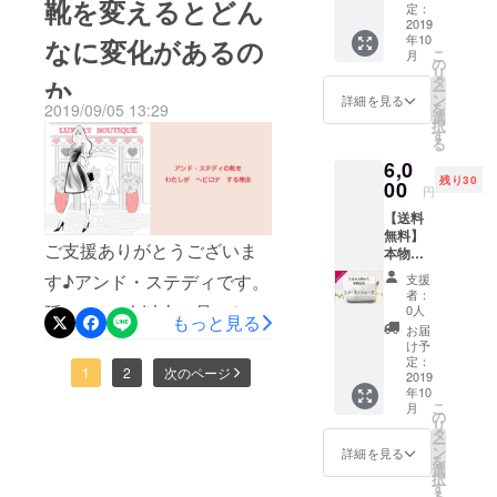
足の痛みの原因は何なの
靴を変えるとどん
る、グ
楽し
定：
フォル
はサロンでお客さまの足を
ループ
2019
い、個
ムに
か？・根本から改善するた
並行して靴
年10
なに変化があるの
試着会
性的な
なって
拝見させていただき、その
こ
月
の参加
めには何をしたらいいの
づくりを始
逸品に
の
いま
リ
券とな
仕上
タ
か
す。ス
お客さまに合った靴をご提
め、2013年
ー
か？・今後どのような足ト
りま
がって
ン
テンレ
詳細を見る
を
2019/09/05 13:29
靴メーカー
す。
いま
供できるよう、日夜研究を
選
ス製
ラブルが予想されるのか？
択
※初めて
す。 コ
が運営する
す
で、靴
る
重ねています。よい靴とい
の方に
ンビニ
に足が
など女性の足の問題を知り
オーダーメ
6,0
もご提
コー
するり
うのは当たり前、というス
残り30
イドの靴サ
供でき
抜いた「くつ・あし・ある
00
ヒー、
と滑り
円
ます。
カップ
込んで
ロン「 アン
タンスです。足に合った靴
く研究所」の専門スタッフ
【送料
※ご来
をその
ゆくよ
ド・ステ
無料】
店が必
まま持
のご説明はいつもしている
うな心
がカウンセリングさせてい
ご支援ありがとうございま
本物志
要です
ディ」とし
つと、
地よ
向のあ
ので、今日は「よい靴」に
（ギフ
熱いで
さ。 足
ただきます。さまざまな情
す♪アンド・ステディです。
支援
てリニュー
なたに
トにも
すよ
入れが
者：
ついてお話したいと思いま
アル。ワー
お届け
ご利用
報により、お客さまの足の
延べ3,000人以上の足にお悩
ね。こ
0人
楽、ス
もっと見る
するの
できま
のカッ
クショップ
トレス
お届
す。よい靴の構造を分解図
情報が詰まったペドカルテ
みの方の靴をお作りしてき
は
す）
プを
け予
を感じ
「足裏を整
ファー
※お友だ
定：
サッと
にしてみました。靴の中は
ない、
を完成させます。単なるサ
ました。10,000足以上お仕
1
2
次のページ
スト
2019
えて美脚を
ちとも
さし
おすす
年10
シュー
こんな風になっています。
ご参加
て、保
めの靴
イズやワイズを計るなら機
つくる7つの
立てした感想を抜粋してみ
こ
月
ズを手
いただ
の
温や滑
べらで
リ
お客さまから見えるのは、
ステップ」
作りで
けま
械でできますし、お客さま
ました。「靴を変えただけ
タ
り止め
す。 ど
ー
きる
す。 足
の開催など
ン
の役割
詳細を見る
んな色
一番上の段を一番下の段。
を
自身がご自宅で計測するこ
で？」と驚かれる方がたく
キット
に合う
選
をする
柄が届
講師活動を
択
一式で
靴が体
す
のが
つまりデザインに関係する
くのか
る