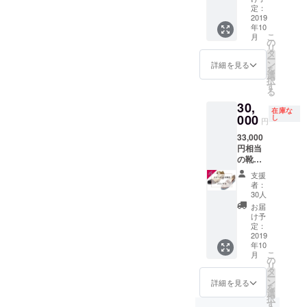
かった「くつ・あし・ある
た歩き
で、ご
います
かなか
ことが
得後
解析
定：
だく
方がで
相談さ
から、
ありま
できま
は、パ
2019
く診断」をWebやお電話で
し、木
か、ご
きず、
れる方
どん
せん＾
年10
す。
ンプス
型を選
返金さ
疲れて
のお悩
な、ぶ
こ
＾きっ
月
可能にしました。ぜひ、
※ご来店
を含む
びま
の
せてい
当然、
みを解
きっ
リ
とご自
いただ
アン
す。 〇
タ
ただく
痛く
決しま
「くつ・あし・あるく診
ちょさ
ー
分に
く必要
ド・ス
木型 ・
ン
ことに
詳細を見る
なって
す。 〇
んでも
を
ぴった
がござ
テディ
サイズ
選
なりま
断」で自分の足の新しいモ
当然、
日程 個
大丈
択
りのサ
いま
のオー
（足の
す
す。ご
むくん
別予約
夫。 パ
る
イズが
す。 お
ダーメ
ノサシを手に入れてくださ
長
返金の
で当然
（備考
パマ
見つか
30,
客さま
イド
さ）
手数料
になっ
欄に平
在庫な
マ、二
りま
い。
の大事
シュー
000
21.5～
し
はご負
てしま
円
日夜、
人で作
す！ ま
なお体
ズ全種
26.0cm
担いた
いま
土日午
れるよ
たス
33,000
を預か
類の代
・ワイ
だきま
す。 そ
前等の
う針も
ニー
円相当
る整体
理店に
ズ（足
す。
んな筋
ご希望
４本つ
カーや
の靴
師さ
なるこ
の
肉不足
をお知
けてお
ロー
を、
ん、セ
とがで
幅）
で広
支援
らせく
届けし
ファー
3,000円
ラピス
きま
者：
がって
ださ
ます♪
、オッ
引きで
トさん
す。
AAAA
30人
しまっ
い） 〇
〇色 ホ
クス
お届け
などに
※ご来店
、
お届
た足の
場所 東
ワイ
フォー
いたし
多く受
いただ
AAA、
け予
骨たち
京都中
ト、ベ
ド、サ
ます。
講いた
く必要
定：
AA、
を、
央区日
ビーピ
ボ、セ
※ご注
2019
だいて
がござ
A、B、
ガード
本橋人
ンク、
パレー
年10
意くだ
いま
いま
C、D、
ルのご
形町2-
こ
ネイ
月
トサン
さい。
す。体
す。 自
の
EE 外反
とくま
10-4
リ
ビー 〇
ダルな
当
を整え
宅サロ
タ
母趾、
とめて
ENOX
ー
サイズ
ど、20
店でカ
るス
ン開業
ン
踵が小
詳細を見る
くれま
ビル2階
を
12.0㎝
種類以
ルテを
ニー
のご要
選
さめ
す。 こ
人形町
択
〇対象
上のデ
保管す
カーを
望があ
す
等、全