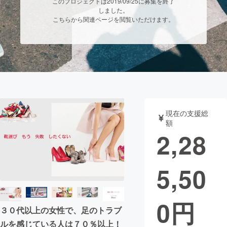
このプロジェクトは2019/09/25に募集を終了
しました。
まちづくり・地域活性化
こちらから関連ページを閲覧いただけます。
CAMPFIRE for Social Good
CAMPFIRE Creation
CAMPFIREふるさと納税
machi-ya
コミュニティ
現在の支援総
額
2,28
5,50
0
円
３０代以上の女性で、足のトラブ
ルを感じている人は７０％以上！