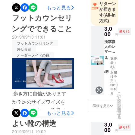
靴に関して
リターン
にはたくさんのご支援をい
もっと見る
約も着々と増えています。
はサラブ
が届きま
ただきまして誠にありがと
す
(All-in
レット。大
フットカウンセリ
リピーターのお客さまが多
方式)
うございます。30000円の
学卒業後、
いです。皆さん、ひと通り
ングでできること
3,0
経営コンサ
パンプスが「Out Of Stock」
残り12
経験すると、人に話したく
00
ルタント会
円
2019/09/13 11:01
となってしまい、楽しみに
なるようです！すごく嬉し
社に就職。
浅草職
フットカウンセリング
されていた方にはご心配お
人のレ
30代で父が
外反母趾
いことです＾＾終了後は
ザー
急逝し、会
かけしておりました。人気
オーダーメイドの靴
ケース
色々な方にご協力いただい
支援
に入っ
社を引き継
者：
リターンにつき、10足追加
た携帯
て、新たな動きがはじまっ
3人
ぐ。
用靴べ
いたしました。引き続き、
お届
ています。また、ご報告さ
ら（色
け予
ご支援どうぞよろしくお願
柄おま
定：
本格的に足
せていただきます。これか
かせ）
2019
と靴の研究
いいたします。
年10
を、お
らもどうぞよろしくお願い
歩き方に自信があります
こ
月
を始め、
礼状と
の
リ
ともに
します。アンド・ステディ
タ
か？足のサイズワイズを
2010年春
ー
お届け
ン
詳細を見る
「足と靴の
を
一同
しま
知っていますか？靴選びに
選
もっと見る
択
す。 手
コンサル
す
る
自信がありますか？なぜい
に馴染
よい靴の構造
ティングサ
3,0
む本革
つも脚が痛いんだろう？と
ロン｜アン
残り13
ケース
00
円
2019/09/11 10:02
で、携
ヨエクッ