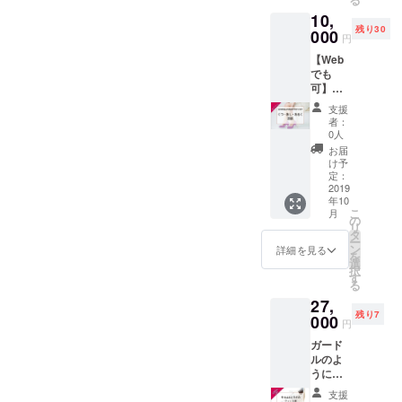
とも可能ですが、「靴を履
さんいらっしゃいます！
中心に、雑
す。
験でき
カップ
楽しみ
10,
※ギフト
部分ですね。住宅で言った
ると、
ホル
誌や各種媒
にお待
くと、どうしていつも右足
残り30
にもご
000
こんな
ダー。
ちくだ
円
体の執筆も
ら、「内装・インテリア」
利用で
風に変
だけが痛いのだろう？」
お気に
さい。
【Web
きま
意欲的に行
わりま
入りな
■ 商品
の部分でしょうか。みなさ
でも
「靴に歩かされてる気がす
す。 よ
す！ ・
ら、マ
サイズ
い、&Steady
可】マ
ちよち
合わな
イボト
んは家を建てるとき、内
靴べ
る・・・」「この計測数
の情報サイ
ンツー
歩きを
い靴を
ルのよ
ら
支援
マン！
はじめ
装・インテリアが素敵だっ
買わな
ト「くつ・
うな感
者：
幅
値、何かしっくりいかな
くつ・
る頃に
くなり
0人
覚で使
約40ミ
あし・ある
たらそれでOKですか？土台
あし・
履く
ます。
い」と思ったらフットカウ
えま
お届
リ＊長
あるく
く研究所」
ファー
・合う
け予
す。 レ
さ約150
は気になりませんか？地震
診断で
ンセリングを受けるチャン
スト
定：
靴を選
ギュ
は月に
ミリ 靴
あなた
2019
シュー
べるよ
ラーサ
が来たときに、壊れちゃっ
べら
スです！※ペドカルテを作成
100,000PV
年10
のお悩
ズ ベ
うにな
イズも
ケー
こ
月
みを解
ビー
たらどうしよう・・・欠陥
のアクセス
の
りま
ラージ
ス 幅
されたお客さまは、ネット
リ
決しま
ちゃん
タ
す。 ・
サイズ
約55ミ
がある。
ー
住宅だったらどうしよ
す。
がはじ
ン
体によ
からもオーダーメイドの靴
詳細を見る
も、
リ＊長
を
※初めて
めて履
選
い靴環
ぴった
さ約170
う・・・ってこと気になり
択
の方に
をご注文いただけるように
く靴に
す
境を整
りハマ
ミリ
る
もご提
つい
えるこ
る設計
ませんか？手抜き工事はさ
なります。ピッタリの靴を
27,
供でき
て、多
とがで
です♪
残り7
ます。
000
くご相
れないか、費用を抑えるた
きま
全4カ
円
体感できます残念ながら多
※ギフ
談いた
す。 ・
ラーを
ガード
めにズルをしていないか、
トにも
だいた
足トラ
くの女性が間違えたサイズ
ご用意
ルのよ
ご利用
中で出
ブル改
してい
きちんと住む家族のことを
うに体
できま
の靴を選んでいます。そも
来上
善の基
ます。
を整え
す。 自
がった
礎・土
■ 商品
支援
考えて、建ててくれるだろ