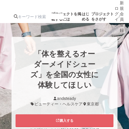
新
ロ
規
グ
会
プロジェクトを掲
はじ
プロジェクト
/
載するには
める
をさがす
イ
員
ン
登
録
人気のプロ
注目のリ
注目の新着プロ
募集終了が近いプ
もうすぐ公開
「体を整えるオー
ジェクト
ターン
ジェクト
ロジェクト
されます
ダーメイドシュー
ズ」を全国の女性に
アート・写真
音楽
体験してほしい
テクノロジー・ガジェット
ゲーム・サ
andsteady
ビューティー・ヘルスケア
東京都
映像・映画
書籍・雑誌
購入する
ビジネス・起業
チャレンジ