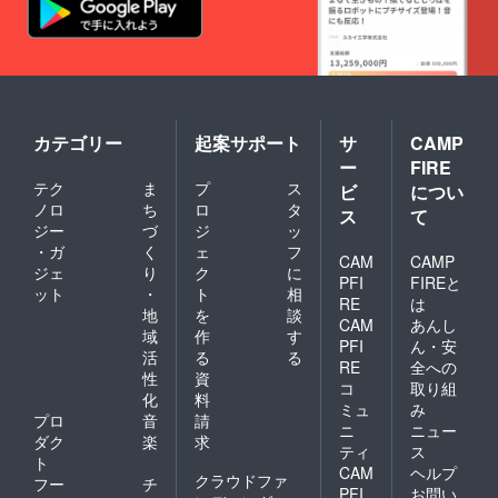
アン
方 ●イ
プリン
を感じ
ド・ス
ンソー
ト ・足
なく
テ
ル基礎
の計測
なった
ディ
・足の
・足指
り、外
サロン
弱点を
チェッ
反母趾
内 ※サ
補うイ
ク ・足
の痛み
ロンま
ンソー
首
がなく
での交
ル ・目
チェッ
なった
カテゴリー
起案サポート
サ
CAMP
通費は
的別イ
ク ・ふ
と同時
ー
FIRE
別途と
ンソー
くらは
に、腰
なりま
テク
ま
プ
ス
ビ
につい
ル ●
ぎ
痛も
す。
ウォー
チェッ
ノロ
ち
ロ
タ
まった
ス
て
キング
ク ・太
くなく
ジー
づ
ジ
ッ
基礎 ・
もも
なっ
・ガ
く
ェ
フ
CAM
CAMP
足によ
チェッ
た、と
ジェ
り
ク
に
い歩き
ク ・股
いう方
PFI
FIREと
ット
・
ト
相
方 VS
関節
もい
RE
は
地
を
談
足に悪
チェッ
らっ
CAM
あんし
い歩き
ク ・足
しゃい
域
作
す
PFI
ん・安
方 ・歩
の触診
ます。
活
る
る
RE
全への
きグセ
・脚の
靴を履
性
資
で起こ
触診 ・
コ
取り組
いた日
化
料
る足ト
姿勢
は基礎
ミュ
み
プロ
音
請
ラブル
チェッ
代謝が
ニ
ニュー
【くつ
ク ・歩
ダク
楽
求
確実に
ティ
ス
美整体
行
あが
ト
CAM
ヘルプ
トレー
チェッ
る、顎
クラウドファ
フー
チ
ナー2級
ク ●足
PFI
お問い
関節症