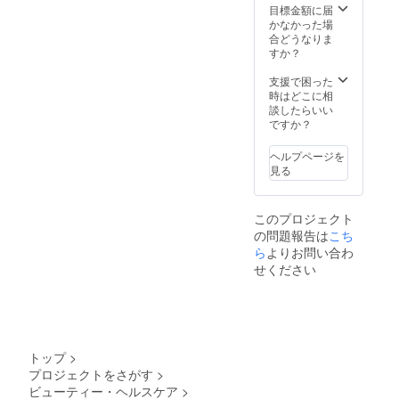
(金)
の方は
伝えた
パンプ
目標金額に届
ありま
18:00～
お申込
い！」
スの
かなかった場
す。 〇
19:30
いただ
「まわ
オー
合どうなりま
パーソ
10月13
けませ
りにも
ダーの
すか？
ナルイ
日(日)
ん。 大
困って
ために
ンソー
13:00～
変申し
る人が
は、か
支援で困った
ル おひ
14:30
訳ござ
いっぱ
なり緻
時はどこに相
とりお
11月08
いませ
いいる
密な計
談したらいい
ひとり
日(金)
んが、
んで
測技術
ですか？
のお足
18:00～
ご新規
す。教
が必要
に合わ
19:30
の方に
えてあ
となり
せてイ
ヘルプページを
11月10
ご支援
げた
ます。
ンソー
見る
日(日)
いただ
い！」
計測す
ルを製
13:00～
いた場
という
る箇所
作しま
14:30
合、ほ
方もぜ
には計
す。 歩
このプロジェクト
12月08
かの応
ひどう
測する
き方の
日(日)
の問題報告は
こち
援プラ
ぞ。 〇
目的が
クセを
13:00～
ンに変
ら
よりお問い合わ
講座内
ありま
修正す
14:30
更いた
容 【く
すの
ること
せください
12月13
だく
つ美整
で、１
が目的
日(金)
か、ご
体ト
つ１つ
です。
18:00～
返金さ
レー
理解し
〇この
19:30
せてい
ナー3級
ていき
プラン
上記日
ただく
（基
ます。
だけの
程が合
ことに
礎）】
下半身
特典 ・
トップ
>
わない
なりま
●フット
をトー
自分の
プロジェクトをさがす
>
場合
す。ご
基礎 ・
タルで
歩き方
ビューティー・ヘルスケア
>
は、お
返金の
足の骨
カウン
を知る