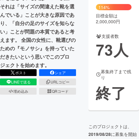
それは「サイズの間違えた靴を選
114%
んでいる」ことが大きな原因であ
目標金額は
2,000,000円
り、「自分の足のサイズを知らな
い」ことが問題の本質であると考
支援者数
えます。 全国の女性に、靴選びの
73
人
ための『モノサシ』を持っていた
だきたいという思いでこのプロ
ジェクトを始めます。
募集終了まで残
ポスト
シェア
り
LINEで送る
URLコピー
終了
埋め込み
QRコード
このプロジェクトは、
2019/08/28
に募集を開始