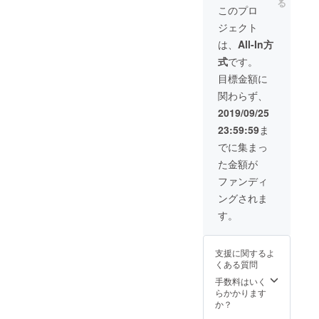
の靴を
駅徒歩2
る
よちよ
ザイン
るリ
販売す
れば、
１８９
このプロ
履い
分 ※ご
ち歩き
をご用
ピー
るパー
丁寧に
種類 〇
て、足
来店の
を始め
ジェクト
意して
ターさ
トナー
指導し
色・デ
を鍛え
場合、
た1歳前
います
ま限定
サロン
ます。
ザイン
は、
All-In方
てくだ
交通費
後のお
ので、
となり
として
〇講座
２０種
さい♪
はご負
子さま
式
です。
履いて
ます。
も登録
内容
類の中
色
担いた
みたい
お好き
できる
「足も
からお
目標金額に
：黒・
だきま
靴は、
なデザ
ため、
とを知
好きな
白・ブ
す。
関わらず、
どんど
イン、
ご提供
る」た
デザイ
ロンズ
※WEB
んお試
お好き
サービ
めのカ
ンをお
2019/09/25
の３カ
でのご
しくだ
な素材
スが増
ウンセ
選びい
ラー サ
希望も
23:59:59
ま
さい。
を、保
えるこ
リング
ただき
イズ：
承れま
足に合
管して
とに喜
知識・
ます。
でに集まっ
21.5～
す。
う！気
いるカ
んでい
技術を
（足の
25.5cm
た金額が
持ちい
ルテの
ただい
学びま
状態に
ワイ
い！そ
木型
ていま
す。カ
よって
ファンディ
ズ：B
んな
で、
す。 ま
ウンセ
はおす
ングされま
オー
オー
た、
リング
すめで
ダーメ
ダーい
「自分
を行い
きない
す。
イドの
ただけ
が心地
なが
デザイ
靴の試
ます。
よい靴
ら、足
ンもあ
着会、
お仕立
を手に
の弱点
りま
支援に関するよ
CAMPF
て上が
いれた
を見極
す） 革
くある質問
IRE特別
り：
この感
めるこ
素材は
価格で
オー
激を、
とが
手数料はいく
１００
す！ 〇
ダー後
身近な
ゴール
らかかります
種類以
日時 10
１ヶ月
家族や
となり
か？
上のご
月11日
※ご新規
友人に
ます。
用意が