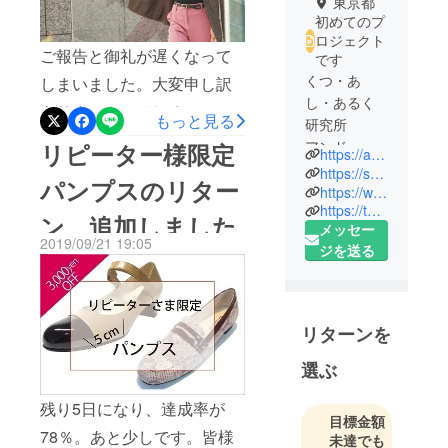
東京都
初めてのプ
ロジェクト
ご報告と御礼が遅くなって
です
くつ・あ
しまいました。大変申し訳
し・あるく
ありません。はじめてのク
もっと見る
研究所
ラウドファンディング、無
アンド・ス
リピーター様限定
https://andsteady.com
事終了しました！最後まで
テディ代表
https://salon.andsteady.com
パンプスのリター
小野崎記子
https://www.facebook.com/kutsuerabi/
温かい応援、ありがとうご
https://twitter.com/andsteady
プロフィー
ン、追加しました
ざいました。お陰さまで、
メッセー
ル
2019/09/21 19:05
目標金額200万円を大幅にク
ジを送る
リア。達成率110％超えの
生まれは神
田駿河台、
228万強まで行きました！最
育ちは浅
リターンを
終日の伸びが凄まじく、１
草。父方、
日で40万円以上のご支援
母方ともに
選ぶ
戦後から靴
が、、、これにはビック
残り5日になり、達成率が
関係の会社
リ！しました。くつ美整体
目標金額
を経営し、
78％。あと少しです。皆様
未達でも
トレーナー養成講座のご予