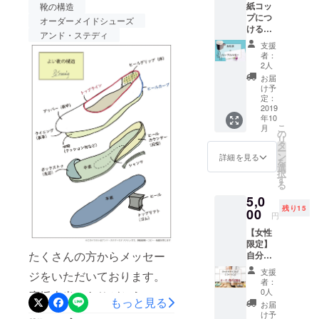
悩んでいませんか？足が痛
紙コッ
靴の構造
帯タイ
ク」をオー
プにつ
プに仕
むのには原因があります。
オーダーメイドシューズ
けると
プン。経営
上げて
アンド・ステディ
靴選びに失敗してしまうの
オシャ
いま
コンサルタ
支援
レなレ
す。
者：
にも、歩き方がおかしいこ
ント時代に
ザー
「靴職
2人
カップ
人が手
培った、ク
お届
とにも原因はあるのです。
ホル
がけた
け予
ライアント
ダーを
靴べら
定：
その原因を知るためスター
のために客
お礼状
2019
ケース
年10
トラインに立つためのフッ
ととも
なん
観的に見て
こ
月
にお届
て、贅
の
トカウンセリングは何を行
問題を発見
リ
けしま
沢！」
タ
ー
す。 ア
し、やれる
とアン
ン
詳細を見る
うのかお話させてくださ
を
ンド・
ドステ
選
ことの優先
択
ステ
ディで
い。フットカウンセリング
す
る
順位をつけ
ディで
は大好
でできること当店のフット
5,0
人気の
評の商
て問題を解
残り15
革を厳
00
品で
円
決していく
カウンセリングの特徴は、
選し、
す。 靴
【女性
という方法
カラフ
べら自
足の計測はもちろん、実際
限定】
ルな裏
体は、
で、足トラ
たくさんの方からメッセー
自分の
地を組
美しい
にお客さまの足に触れ、普
ブルに悩む
足に
み合わ
弧を描
支援
ジをいただいております。
ぴった
段履いている靴や、歩く姿
せまし
女性たちか
き、踵
者：
りの靴
た。 バ
を滑り
0人
応援本当にありがとうござ
ら大きな支
を観察することで・本当の
もっと見る
を体感
イカ
込ませ
お届
持を得る。
でき
ラーが
います。アンド・ステディ
やすい
け予