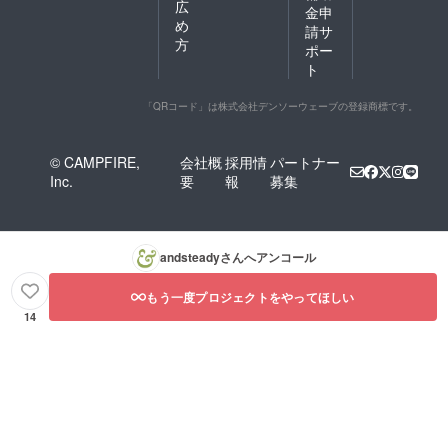
広
ENOX
カー
金申
１か月
め
ビル2階
別）
ほどい
請サ
人形町
開張足
方
ただき
ポー
駅徒歩2
外反母
ます。
ト
分 ※ご
趾 偏
〇期限
来店い
平足
2019年
ただく
内反小
「QRコード」は株式会社デンソーウェーブの登録商標です。
10月か
必要が
趾 外
ら2020
ござい
だおれ
年3月ま
ます。
外反
で
© CAMPFIRE,
会社概
採用情
パートナー
当サ
足 外
Inc.
要
報
募集
ロンま
反母趾
での交
歩き
通費は
グセ矯
ご負担
正 〇場
いただ
所 東京
andsteady
さんへアンコール
きま
都中央
す。 〇
区日本
もう一度プロジェクトをやってほしい
日程
橋人形
（３
町2-10-
14
級、２
4 ENOX
級同時
ビル2階
受講）
人形町
10月26
駅徒歩2
日(土)
分 ※ご
13:00～
来店い
17:00
ただく
11月30
必要が