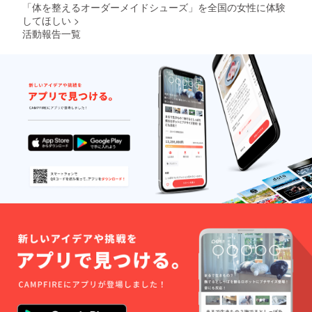
好きな
手数料
「体を整えるオーダーメイドシューズ」を全国の女性に体験
格・構
セリン
ウォー
日程が
はご負
造と機
グでき
してほしい
>
キング
選べる
担いた
能 ・さ
るよう
レッス
活動報告一覧
「く
だきま
まざま
になり
ンがつ
つ・あ
す。
な足ト
ますの
いてい
し・あ
ラブル
で、整
ます。
るく診
の原因
体院・
・自宅
断」を
と改善
整骨
ででき
お選び
策 ●
院・エ
るテー
くださ
シュー
ステサ
ピング
い。マ
ズ基礎
ロンな
も指導
ンツー
・靴の
どのプ
しま
マンで
構造と
ラスメ
す。 ・
対応さ
機能 ・
ニュー
変化に
せてい
正しい
として
対応で
ただき
靴の選
おすす
きる、
ます。
び方 ・
めで
３ヶ月
〇場所
足によ
す。 ●
間の無
東京都
い靴 VS
トータ
料再調
中央区
足に悪
ルフッ
整つ
日本橋
い靴 ・
ト
き。 ほ
人形町
外反母
チェッ
んの
2-10-4
趾を予
ク ・靴
１ヶ月
ENOX
防する
から足
で土踏
ビル2階
靴 ・正
の弱点
まずが
（人形
しい靴
を見極
改善
町駅徒
とのつ
める ・
し、足
歩2分）
きあい
フット
の疲れ