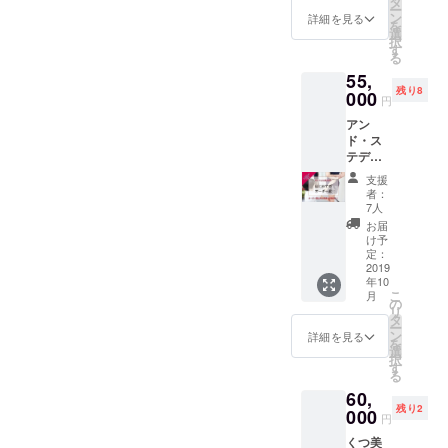
いますので、ぜひ「自分に
のカ
タ
かりや
度はそ
報を徹
ー
いたし
ラーか
ン
すくご
詳細を見る
こそこ
持が問われるところです。
底的に
を
ピッタリってこんな感覚な
ます。
らお選
選
説明し
必要で
収集。
択
※ご注
びいた
靴を作るパーツは108あると
す
ますの
すし、
フット
んだ！」という体感をして
る
意くだ
だけま
で、こ
ベビー
プリン
言われています。お客さま
55,
さい。
す。 こ
れだけ
ください。その体感こそ
ちゃん
トとお
残り8
当
000
んな
で長年
特有の
円
足の計
に安心・安全な「よい靴」
店でカ
が、あなたの財産になるは
「あ
のお悩
むっち
測を、
アン
ルテを
し」の
みが
りお肉
をご提供するために、今日
おひと
ず。きっとこれからの靴選
ド・ス
保管す
お悩
すっき
感溢れ
りおひ
テディ
るリ
み、あ
も浅草の工場では生き物の
りして
る足を
とり実
びが変わります。靴選びが
の靴を
ピー
りませ
しまう
包む
支援
施した
初めて
革でできているそのパーツ
ターさ
んか？
方も多
者：
変われば足も変わり、歩き
アッ
あと、
購入さ
ま限定
「少し
7人
くい
パー
サイ
を、機械で無理やり引っ
れる方
となり
方も変わります。自分の足
歩くだ
らっ
お届
は、
ズ・ワ
にイチ
ます。
けで、
け予
しゃい
Made In
張ったりせずに、浅草の靴
イズに
の正しい「モノサシ」を
オシで
お好き
定：
疲れ
ます。
Asakus
合った
す。
2019
なデザ
る」
職人が漉き、縫い、一足一
〇つい
aの良質
靴を試
持っていることが自信に変
年10
※ご来店
イン、
「歩く
ている
な革。
着して
こ
月
いただ
足丁寧に仕立てています。
お好き
の
と、足
もの ・
わっていきます。フットカ
そし
いただ
リ
く必要
な素材
タ
の裏が
足の計
て、安
きま
ー
体を整えるオーダーメイド
がござ
を、保
ウンセリングで私はこんな
ン
痛くな
詳細を見る
測 ・く
心して
す。 サ
を
いま
管して
選
る」
つ・あ
歩くた
の靴を全国の女性に知って
イズ
択
風に変わりました外反母趾
す。
いるカ
す
「下半
し・あ
めに、
は、
る
※ご来店
ルテの
身だ
いただきたいです。引き続
るくに
すべり
21.5-
を治療したい、魚の目を除
60,
が必要
木型
け、太
ついて
にくい
26.0cm
残り2
です
きご支援よろしくお願いし
000
で、
い」
のカウ
去したい、脚のむくみをと
円
クレー
の10サ
（ギフ
オー
「足の
ンセリ
プゴム
イズ。
ます。
くつ美
トにも
ダーい