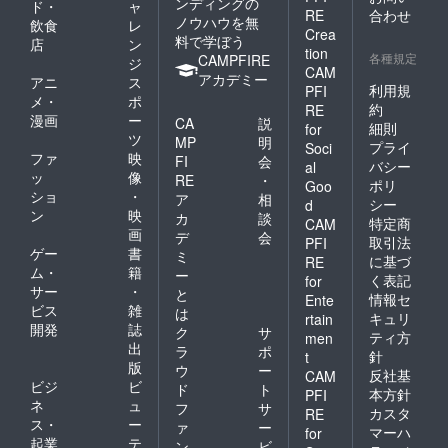
ンディングの
ド・
ャ
（実
もとの
が改善
RE
合わせ
ノウハウを無
飲食
レ
践）】
分析 ・
した、
Crea
料で学ぼう
●テーピ
現在の
店
ン
という
tion
各種規定
ングケ
足の弱
CAMPFIRE
ご報告
ジ
CAM
ア指導
点とそ
をいた
アカデミー
アニ
ス
利用規
PFI
・本来
の原因
だいた
メ・
ポ
の骨格
の解説
約
ことも
RE
漫画
ー
CA
説
の復元
方法 ・
ありま
細則
for
ツ
横
今後の
す。 靴
MP
明
プライ
Soci
アーチ
最適な
をかえ
ファ
映
FI
会
バシー
al
内
改善
ただけ
ッ
像
RE
・
ポリ
Goo
アーチ
策・カ
で！？
ショ
・
ア
相
外
バー策
シー
d
そうな
ン
映
カ
談
アーチ
・今後
んで
特定商
CAM
画
●ウォー
起こり
デ
会
す。靴
取引法
PFI
キング
うる足
ゲー
書
をかえ
ミ
に基づ
RE
レッス
トラブ
ただけ
ム・
籍
ー
く表記
for
ン指導
ルとそ
で変わ
サー
・
と
情報セ
・
の予防
Ente
りま
ビス
雑
は
ウォー
策 ・理
す。 詳
キュリ
rtain
開発
誌
キング
想の足
ク
サ
しくは
ティ方
men
の目的
もとの
出
こちら
ラ
ポ
針
t
・
共有 ●
をご覧
版
ウ
ー
反社基
CAM
ウォー
パンプ
くださ
ビジ
ビ
ド
ト
本方針
PFI
キング
スカウ
い。
ネ
ュ
フ
サ
のため
ンセリ
カスタ
https://
RE
ス・
ー
ァ
ー
に必要
ング ・
andste
マーハ
for
起業
テ
な準備
テス
ady.co
ン
ビ