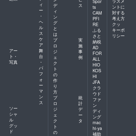
ラスメ
Spor
・ス
ティン
m/prim
ィ
デ
ス
ントに
ts
ニー
グパン
arystep
ー
ィ
対する
CAM
カー
プスの
/2013/0
・
ン
ウォー
方法 ・
考え方
PFI
4/1130.
ヘ
グ
キング
スト
html 〇
クッ
RE
ル
・パン
ラップ
と
場所 東
キーポ
ふる
プス
の効能
ス
京都中
は
リシー
さと
ウォー
・デザ
央区日
ケ
プ
実
納税
キング
インご
本橋人
ア
ロ
施
●くつ・
との特
AD
形町2-
アー
舞
ジ
事
あし・
徴 ・革
10-4
FOR
ト・
台
あるく
ごとの
ェ
例
ENOX
ALL
実践 ・
性質 ・
写真
・
ビル2階
ク
HIO
足の簡
足に合
（人形
パ
ト
KOS
易計測
う靴の
町徒歩2
フ
の
HI
・歩き
見極め
分） 当
ォ
作
方の簡
方 ●イ
サロン
JFA
ー
り
易
ンソー
までの
クラ
マ
チェッ
ル製
交通費
方
ウド
ク ・靴
作・調
はご負
ン
プ
統
ファ
の簡易
整 ・イ
担いた
ス
ロ
計
ン
診断 〇
ンソー
だきま
ソー
ジ
デ
場所 東
ル製
ディ
す 〇お
シャ
ェ
ー
京都中
作・調
仕立て
ング
ル
央区日
整（パ
ク
タ
期間 ご
mac
本橋人
ンプ
グッ
来店い
ト
hi-ya
形町2-
ス・ス
ただい
ド
の
補助
10-4
ニー
てから