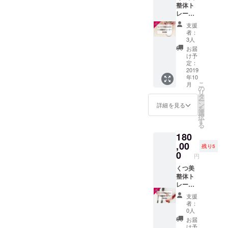
りたい。偏平足に痛みがあ
指が、
ング ・
底を採
ワイズ
整体ト
ご利用
ただけ
曲がっ
問題点
用しま
は、
レー
る、ハイアーチで疲れる、
できま
ます。
てい
の分析
した。
AAAA
ナー３
す） 〇
お仕立
る」 そ
・靴の
支援
パパマ
、
開張足でタコがある。浮き
級・２
くつ・
て上が
れは、
者：
試着 ・
マが脱
AAA、
級が１
あし・
り：
3人
あなた
ペドカ
指の自覚がある、巻爪がな
ぎ履き
AA、
日で取
あるく
オー
の足が
お届
ルテ作
させや
A、B、
得でき
診断 あ
ダー後
け予
おらない、O脚がひどい。こ
「開張
成（お
すい設
C、D、
ます。
なたの
定：
１ヶ月
足（か
客さま
計に
EEの８
定番ス
2019
んにゃく足、甲低幅狭、外
お足を
※ご新規
いちょ
の木
なって
ワイ
年10
ニー
実際に
の方は
うそ
型）
いま
こ
ズ。 さ
月
反足・・・とにかくいつも
カー
目で見
の
お申込
く・足
３，０
す。 そ
リ
らに外
（３
て、
タ
いただ
の筋肉
００人
足が痛い。様々なお悩みを
のまま
ー
反母
０，０
触っ
ン
けませ
詳細を見る
が弱い
のお悩
プレゼ
を
趾、踵
００円
て、計
選
ん。 大
抱えて当サロンをご利用い
状
みに向
ントで
択
が小さ
相当）
測。歩
す
変申し
態）」
き合
きるよ
る
め等、
がつい
ただいたお客さまは3,000名
き方の
訳ござ
だか
い、１
う、
100木型
180
ている
クセや
いませ
ら。 そ
０，０
POPな
以上揃
以上！そのお客さまの声を
ので、
,00
お悩み
んが、
のまま
残り5
００足
パッ
えてい
実質３
の原
0
ご新規
だと、
以上の
抜粋しました。私がヘビロ
円
ケージ
ます。
０，０
因、こ
の方に
足の骨
オー
に入れ
これだ
００円
くつ美
れから
ご支援
テする理由このフットカウ
格も崩
ダーメ
てお届
けの木
で、資
整体ト
起こる
いただ
れてし
イド
けしま
型のパ
格の取
レー
ンセリングをCAMPFIREで
可能性
いた場
まい、
シュー
す。 わ
ンプス
得とス
ナー １
のある
合、ほ
脚の筋
ズを
支援
かりや
を試せ
特別にご提供。ご来店して
ニー
級が取
こと、
かの応
肉を使
者：
作って
すいレ
るチャ
カーの
得でき
解決方
援プラ
0人
うちゃ
きたノ
いただかないと受けられな
シピが
ンス
代理店
ます。
法を徹
ンに変
んとし
お届
ウハウ
ついて
は、な
になる
資格取
底的に
更いた
け予