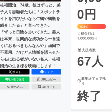
桂福団治、74歳。彼はずっと、弟
0
円
まちづくり・地域活性化
子入り志願者たちに「スポットラ
イトを浴びたいなら仁鶴や鶴瓶を
紹介したる」と言ってきた。
CAMPFIRE for Social Good
CAMPFIRE Creation
104%
「ずっと日陰を歩いてきた。芸人
CAMPFIREふるさと納税
machi-ya
コミュニティ
目標金額は
1,000,000円
は本来、世間的な成功から一番遠
くにおるべきもんなんや」頑固で
支援者数
不器用、だけど人情噺を語らせた
67
人
ら右に出る者がいない名人、桂福
団治の生き様を映画にします！
ポスト
シェア
募集終了まで残
LINEで送る
URLコピー
り
埋め込み
QRコード
終了