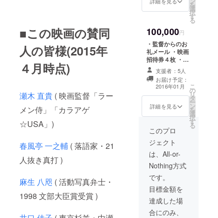
ン
イト、パンフ
詳細を見る
を
選
レットにお名前
択
す
を掲載 ・映画の
る
パンフレット１
■この映画の賛同
100,000
部 ・映画のポス
円
ター１枚 ・映画
・監督からのお
人の皆様(2015年
本編のDVD-R１
礼メール ・映画
枚(全劇場公開終
招待券４枚 ・映
了後に進呈) ・
４月時点)
画企画書１部 ・
(あなたのお名前
支援者：5人
映画本編より厳
入り)桂 福団治師
お届け予定：
選したスチール
こ
匠のサイン色紙
2016年01月
の
写真3枚(データ)
リ
瀬木 直貴
( 映画監督「ラー
１枚 ・本編未収
タ
・映画のエンド
ー
録映像をまとめ
ン
ロール、公式サ
詳細を見る
メン侍」「カラアゲ
を
たDVDプレゼン
選
イト、パンフ
択
ト
す
レットにお名前
☆USA」)
る
を掲載 ・映画の
このプロ
パンフレット１
ジェクト
春風亭 一之輔
( 落語家・21
部 ・映画のポス
ター１枚 ・映画
は、All-or-
人抜き真打 )
本編のDVD-R１
Nothing方式
枚(全劇場公開終
了後に進呈) ・
です。
麻生 八咫
( 活動写真弁士・
(あなたのお名前
目標金額を
入り)桂 福団治師
1998 文部大臣賞受賞 )
匠のサイン色紙
達成した場
１枚 ・東京での
合にのみ、
試写会&試写会
井口 佳子
( 東京杉並・中瀬