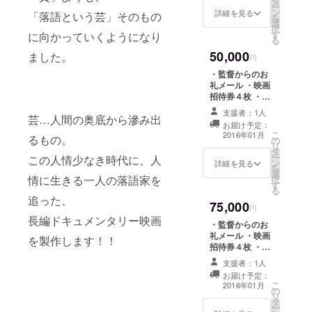
タ
・映画の公式サ
ー
ン
イト、パンフ
詳細を見る
「落語という芸」そのもの
を
選
レットにお名前
択
す
に向かっていくようになり
を掲載 ・映画の
る
パンフレット１
50,000
ました。
部 ・映画本編の
円
DVD-R１枚(全劇
・監督からのお
場公開終了後に
礼メール ・映画
進呈)
招待券４枚 ・映
画企画書１部 ・
支援者：1人
芸…人間の奥底から滲み出
映画本編より厳
お届け予定：
選したスチール
こ
2016年01月
るもの。
の
写真3枚(データ)
リ
タ
・映画の公式サ
ー
この人情少なき時代に、人
ン
イト、パンフ
詳細を見る
を
選
レットにお名前
情に生きる一人の落語家を
択
す
を掲載 ・映画の
る
パンフレット１
追った、
75,000
部 ・映画のポス
円
長編ドキュメンタリー映画
ター１枚 ・映画
・監督からのお
本編のDVD-R１
礼メール ・映画
を製作します！！
枚(全劇場公開終
招待券４枚 ・映
了後に進呈) ・
画企画書１部 ・
(あなたのお名前
支援者：1人
映画本編より厳
入り)桂 福団治師
お届け予定：
選したスチール
こ
匠のサイン色紙
2016年01月
の
写真3枚(データ)
リ
１枚
タ
・映画の公式サ
ー