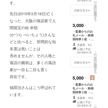
こ
2016年01月
す。
の
部門グラン
リ
タ
ー
プリ、キネ
ン
詳細を見る
を
先日(2015年3月19日)亡く
選
マ旬報文化
択
す
映画ベスト
る
なった、大阪の落語家で人
3,000
テン1位に輝
円
間国宝の桂 米朝
きました。
・監督からのお
(かつら べいちょう)さんな
礼メール ・映画
招待券１枚 ・映
テレビ番組
どと比べると、世間的な知
画企画書１部
支援者：6人
の制作では
名度は低いことは
お届け予定：
民放及びＮ
こ
2016年01月
の
否めませんが、その人格と
リ
ＨＫのド
タ
ー
落語の腕前は、多くの落語
キュメンタ
ン
詳細を見る
を
選
リー番組、
択
家が一目も二目も置く
す
る
情報系番組
存在です。
5,000
を始めとし
円
て多種多様
・監督からのお
福団治さんはこう呼ばれて
礼メール ・映画
な番組制作
招待券２枚 ・映
います。
に関わり、
画企画書１部 ・
支援者：10人
2009年には
映画本編より厳
お届け予定：
選したスチール
ユニークな
こ
2016年01月
の
写真3枚(データ)