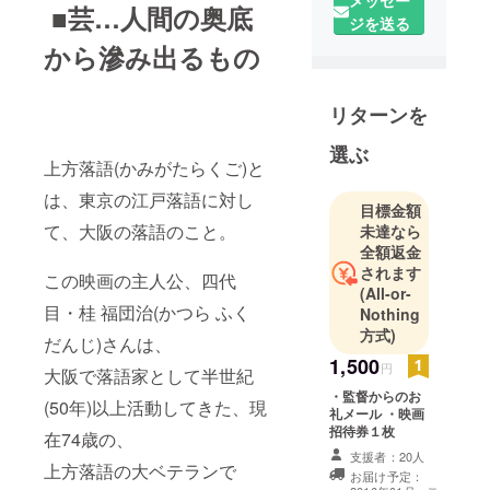
メッセー
教育映像、
■芸…人間の奥底
ジを送る
展示映像、
から滲み出るもの
特殊映像、
ＤＶＤ、動
画コンテン
リターンを
ツの制作ま
でカバーす
選ぶ
上方落語(かみがたらくご)と
る今年で創
立49周年を
は、東京の江戸落語に対し
目標金額
迎えた経験
て、大阪の落語のこと。
未達なら
豊かな総合
全額返金
映像制作会
されます
この映画の主人公、四代
社です。
(All-or-
目・桂 福団治(かつら ふく
Nothing
方式)
1996年には
だんじ)さんは、
長編記録映
1,500
円
大阪で落語家として半世紀
画
・監督からのお
(50年)以上活動してきた、現
「SAWADA
礼メール ・映画
招待券１枚
」が毎日映
在74歳の、
支援者：20人
画コンクー
上方落語の大ベテランで
お届け予定：
ル文化映画