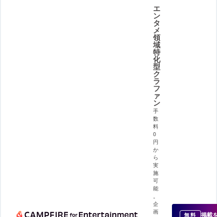
エ
ン
タ
メ
領
域
特
化
型
ク
ラ
フ
ァ
ン
手
数
料
0
円
か
ら
実
施
可
能
。
企
画
掲載
無料