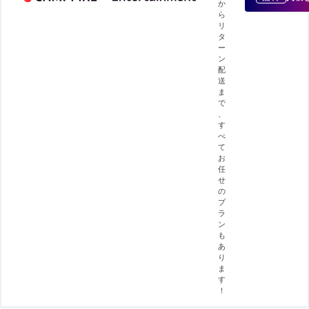
か
ら
リ
タ
ー
ン
配
送
ま
で
、
す
べ
て
お
任
せ
の
プ
ラ
ン
も
あ
り
ま
す
！