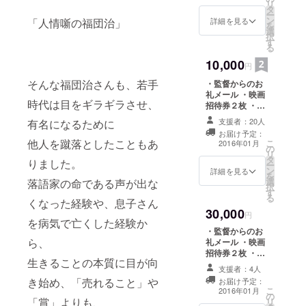
リ
インタ
タ
ー
ビュー番組
ン
詳細を見る
「人情噺の福団治」
を
選
「あなたが
択
す
る
主役 50ボ
10,000
イス」を独
円
自に企画提
そんな福団治さんも、若手
・監督からのお
礼メール ・映画
案、NHK総
時代は目をギラギラさせ、
招待券２枚 ・映
合で定時番
画企画書１部 ・
支援者：20人
有名になるために
組化される
映画本編より厳
お届け予定：
選したスチール
など、テレ
他人を蹴落としたこともあ
こ
2016年01月
の
写真3枚(データ)
リ
ビという表
タ
・映画のパンフ
りました。
ー
現メディア
ン
レットにお名前
詳細を見る
を
選
落語家の命である声が出な
を掲載 ・映画の
の中で、独
択
す
パンフレット１
る
自性の追求
くなった経験や、息子さん
部
30,000
と、新しい
円
を病気で亡くした経験か
可能性に常
・監督からのお
ら、
礼メール ・映画
にチャレン
招待券２枚 ・映
ジしていま
生きることの本質に目が向
画企画書１部 ・
支援者：4人
映画本編より厳
す。
き始め、「売れること」や
お届け予定：
選したスチール
こ
2016年01月
の
写真3枚(データ)
「賞」よりも、
リ