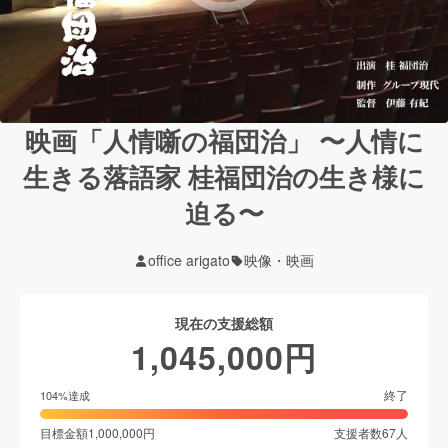
映画「人情噺の福団治」 〜人情に
生きる落語家 桂福団治の生き様に
迫る〜
office arigato
映像・映画
現在の支援総額
1,045,000
円
終了
104
%達成
目標金額
1,000,000
円
支援者数
67
人