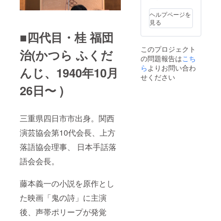
ヘルプページを
見る
■四代目・桂 福団
このプロジェクト
治(かつら ふくだ
の問題報告は
こち
ら
よりお問い合わ
んじ、1940年10月
せください
26日〜 )
三重県四日市市出身。関西
演芸協会第10代会長、上方
落語協会理事、 日本手話落
語会会長。
藤本義一の小説を原作とし
た映画「鬼の詩」に主演
後、声帯ポリープが発覚