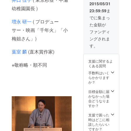
後の飲み会にご
2015/05/31
幼稚園園長 )
参加いただける
23:59:59
ま
権利 (2016年前
半を予定。時期
でに集まっ
増永 研一
( プロデュー
は前後する場合
た金額が
があります。飲
サー・映画「千年火」「小
み会参加者は未
ファンディ
定) ・劇場公開
梅姐さん」)
ングされま
時、関係者と共
に舞台挨拶に登
す。
壇していただけ
葉室 麟
(直木賞作家)
る権利 (2016年
春以降を予定。
支援に関するよ
時期は変更にな
※敬称略・順不同
くある質問
る場合がありま
手数料はいく
す。劇場公開は
らかかります
東京、大阪、名
か？
古屋、福岡、京
都、三重ほかを
目標金額に届
予定。登壇者は
かなかった場
未定)
合どうなりま
すか？
支援で困った
時はどこに相
談したらいい
ですか？