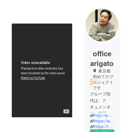
office
arigato
東京都
初めてのプ
ロジェクト
です
グループ現
代は、ド
キュメンタ
リー映画、
http://www.g-gendai.co.jp/
テレビ番
https://www.facebook.com/ninjobanashinofukudanji
組、広報・
https://twitter.com/fukudanji_ninjo