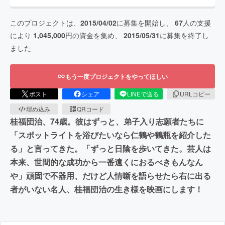
このプロジェクトは、
2015/04/02
に募集を開始し、
67
人の支援
により
1,045,000
円の資金を集め、
2015/05/31
に募集を終了し
ました
もう一度プロジェクトをやってほしい
ポスト
シェア
LINEで送る
URLコピー
埋め込み
QRコード
桂福団治、74歳。彼はずっと、弟子入り志願者たちに
「スポットライトを浴びたいなら仁鶴や鶴瓶を紹介した
る」と言ってきた。「ずっと日陰を歩いてきた。芸人は
本来、世間的な成功から一番遠くにおるべきもんなん
や」頑固で不器用、だけど人情噺を語らせたら右に出る
者がいない名人、桂福団治の生き様を映画にします！