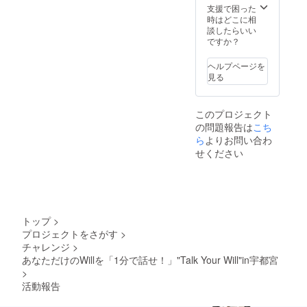
支援で困った
時はどこに相
談したらいい
ですか？
ヘルプページを
見る
このプロジェクト
の問題報告は
こち
ら
よりお問い合わ
せください
トップ
>
プロジェクトをさがす
>
チャレンジ
>
あなただけのWillを「1分で話せ！」"Talk Your Will"in宇都宮
>
活動報告