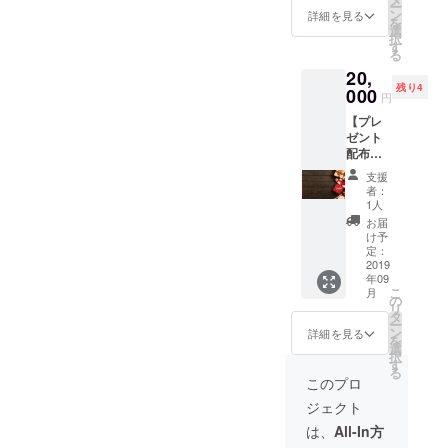
ー
日に配
合、備
ン
詳細を見る
を
布する
考欄に
選
択
リーフ
「プレ
す
る
レット
ゼン
20,
へ、当
ト」と
残り4
イベン
000
記入を
円
トへ協
お願い
【プレ
力して
いたし
ゼント
頂いて
ます）
配布の
いる、
チケッ
ご協力
協賛企
トは
支援
20,000
業とし
メール
者：
円（税
てをお
等で配
1人
込）】
名前を
信いた
お届
当日来
掲載さ
します
け予
場する
せて頂
定：
ので、
学生や
2019
きま
メール
年09
社会人
す。 PR
アドレ
こ
月
へ、粗
やCSR
の
スを必
リ
品など
の一助
タ
ず記載
ー
をプレ
となれ
ン
して下
詳細を見る
を
ゼント
ば幸い
選
さい。
択
する権
です。
す
る
利で
このプロ
す。 参
ジェクト
加人数
分をご
は、
All-In方
用意い