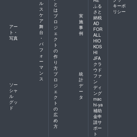
RE
ル
と
キーポ
ふる
ス
は
リシー
さと
ケ
プ
実
納税
ア
ロ
施
AD
アー
舞
ジ
事
FOR
ト・
台
ェ
例
ALL
写真
・
ク
HIO
パ
ト
KOS
フ
の
HI
ォ
作
JFA
ー
り
クラ
マ
方
ウド
ン
プ
統
ファ
ス
ロ
計
ン
ソー
ジ
デ
ディ
シャ
ェ
ー
ング
ル
ク
タ
mac
グッ
ト
hi-ya
ド
の
補助
広
金申
め
請サ
方
ポー
ト