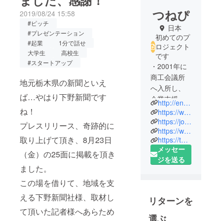
ました、感謝！
つねぴ
2019/08/24 15:58
#ピッチ
日本
#プレゼンテーション
初めてのプ
#起業
1分で話せ
ロジェクト
大学生
高校生
です
#スタートアップ
・2001年に
商工会議所
地元栃木県の新聞といえ
へ入所し、
ば…やはり下野新聞です
企業支援や
http://entertain.jp/
総務職を経
ね！
https://www.facebook.com/entertain2019/
験。2015年
https://jojo.coffee/
プレスリリース、奇跡的に
https://www.instagram.com/jojocoffeejp/
に伝統工芸
取り上げて頂き、8月23日
https://twitter.com/JOJOCOFFEEjp
を活用した
メッセー
事業で起
（金）の25面に掲載を頂き
ジを送る
業。
ました。
・2016年に
この場を借りて、地域を支
アクセラ
える下野新聞社様、取材し
レーターへ
リターンを
参画。特に
て頂いた記者様へあらため
選ぶ
地方行政が