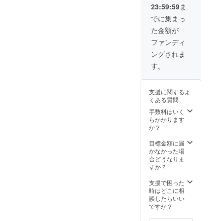
観、集
23:59:59
ま
L: 25-
落歩き
27cm)
などの
でに集まっ
シルク
内容を
た金額が
ウール
予定し
五本指
ており
ファンディ
ソック
ます。
ングされま
スは、
宿泊
地域の
は、今
す。
お母さ
年石徹
んたち
白に
が小さ
オープ
支援に関するよ
な子供
ンした
くある質問
を見な
創作料
がら周
理・モ
手数料はいく
りの植
ロッコ
らかかります
物で染
料理が
か？
めたも
美味し
ので
いゲス
目標金額に届
す。温
トハウ
かなかった場
かく柔
ス「あ
合どうなりま
らか
わ居」
すか？
く、冷
にお泊
えとり
りいた
支援で困った
をして
だきま
時はどこに相
いる
す。
談したらいい
方、足
（50,00
ですか？
元の発
0円は、
汗が気