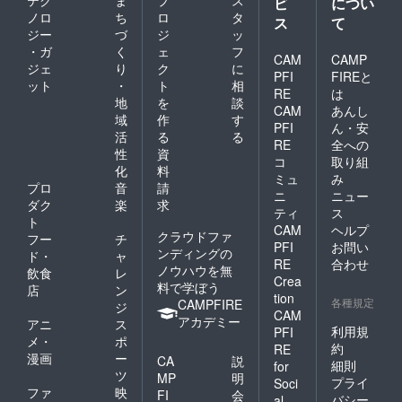
ビ
につい
ノロ
ち
ロ
タ
ス
て
ジー
づ
ジ
ッ
・ガ
く
ェ
フ
CAM
CAMP
ジェ
り
ク
に
PFI
FIREと
ット
・
ト
相
RE
は
地
を
談
CAM
あんし
域
作
す
PFI
ん・安
活
る
る
RE
全への
性
資
コ
取り組
化
料
ミュ
み
プロ
音
請
ニ
ニュー
ダク
楽
求
ティ
ス
ト
CAM
ヘルプ
クラウドファ
フー
チ
PFI
お問い
ンディングの
ド・
ャ
RE
合わせ
ノウハウを無
飲食
レ
Crea
料で学ぼう
店
ン
tion
各種規定
CAMPFIRE
ジ
CAM
アカデミー
アニ
ス
利用規
PFI
メ・
ポ
約
RE
漫画
ー
CA
説
細則
for
ツ
MP
明
プライ
Soci
ファ
映
FI
会
バシー
al