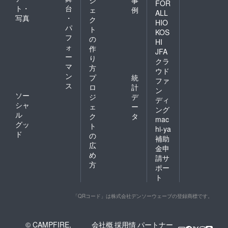
FOR
ト・
台
ェ
例
ALL
写真
・
ク
HIO
パ
ト
KOS
フ
の
HI
ォ
作
JFA
ー
り
クラ
マ
方
ウド
ン
プ
統
ファ
ス
ロ
計
ン
ソー
ジ
デ
ディ
シャ
ェ
ー
ング
ル
ク
タ
mac
グッ
ト
hi-ya
ド
の
補助
広
金申
め
請サ
方
ポー
ト
「QRコード」は株式会社デンソーウェーブの登録商標です。
© CAMPFIRE,
会社概
採用情
パートナー