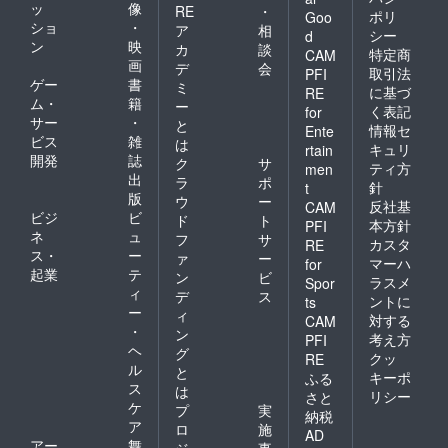
ッ
像
RE
・
ポリ
Goo
ショ
・
ア
相
シー
d
ン
映
カ
談
特定商
CAM
画
デ
会
取引法
PFI
ゲー
書
ミ
に基づ
RE
ム・
籍
ー
く表記
for
サー
・
と
情報セ
Ente
ビス
雑
は
キュリ
rtain
開発
誌
ク
サ
ティ方
men
出
ラ
ポ
針
t
版
ウ
ー
反社基
CAM
ビジ
ビ
ド
ト
本方針
PFI
ネ
ュ
フ
サ
カスタ
RE
ス・
ー
ァ
ー
マーハ
for
起業
テ
ン
ビ
ラスメ
Spor
ィ
デ
ス
ントに
ts
ー
ィ
対する
CAM
・
ン
考え方
PFI
ヘ
グ
クッ
RE
ル
と
キーポ
ふる
ス
は
リシー
さと
ケ
プ
実
納税
ア
ロ
施
AD
アー
舞
ジ
事