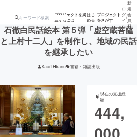
新
ロ
規
グ
会
プロジェクトを掲
はじ
プロジェクト
/
載するには
める
をさがす
イ
員
ン
登
石徹白民話絵本 第５弾「虚空蔵菩薩
録
と上村十二人」を制作し、地域の民話
を継承したい
人気のプロ
注目のリ
注目の新着プロ
募集終了が近いプ
もうすぐ公開
ジェクト
ターン
ジェクト
ロジェクト
されます
Kaori Hirano
書籍・雑誌出版
アート・写真
音楽
現在の支援総
テクノロジー・ガジェット
ゲーム・サ
額
444,
映像・映画
書籍・雑誌
000
ビジネス・起業
チャレンジ