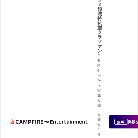
メ
領
域
特
化
型
ク
ラ
フ
ァ
ン
手
数
料
0
円
か
ら
実
施
可
能
。
企
画
掲載
無料
か
ら
リ