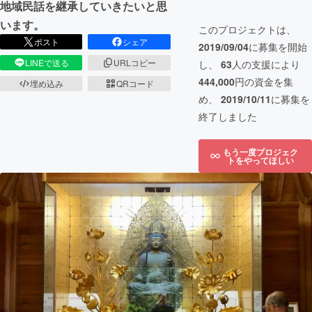
地域民話を継承していきたいと思
います。
このプロジェクトは、
ポスト
シェア
2019/09/04
に募集を開始
LINEで送る
URLコピー
し、
63
人の支援により
444,000
円の資金を集
埋め込み
QRコード
め、
2019/10/11
に募集を
終了しました
もう一度プロジェク
トをやってほしい