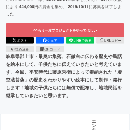
により
444,000
円の資金を集め、
2019/10/11
に募集を終了しま
した
もう一度プロジェクトをやってほしい
ポスト
シェア
LINEで送る
URLコピー
埋め込み
QRコード
岐阜県郡上市・最奥の集落、石徹白に伝わる歴史や民話
を絵本にして、子供たちに伝えていきたいと考えていま
す。今回、平安時代に藤原秀衡によって奉納された「虚
空蔵菩薩」の歴史をわかりやすい絵本にして制作・発行
します！地域の子供たちには無償で配布し、地域民話を
継承していきたいと思います。
エ
ン
タ