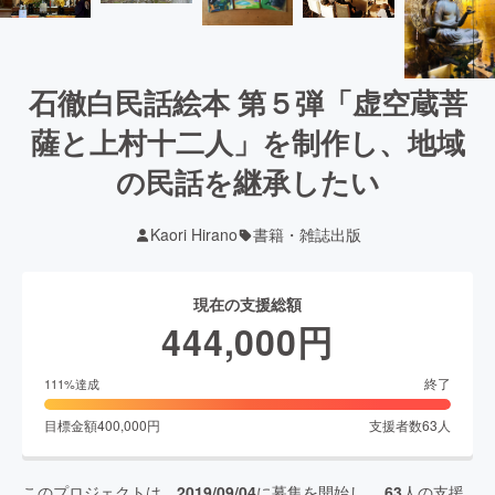
石徹白民話絵本 第５弾「虚空蔵菩
薩と上村十二人」を制作し、地域
の民話を継承したい
Kaori Hirano
書籍・雑誌出版
現在の支援総額
444,000
円
終了
111
%達成
目標金額
400,000
円
支援者数
63
人
このプロジェクトは、
2019/09/04
に募集を開始し、
63
人の支援