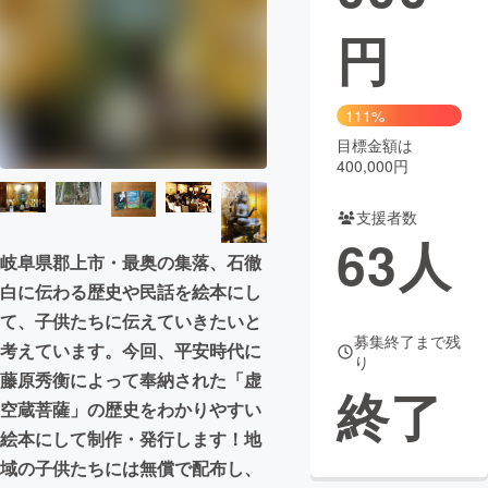
円
まちづくり・地域活性化
CAMPFIRE for Social Good
CAMPFIRE Creation
111%
CAMPFIREふるさと納税
machi-ya
コミュニティ
目標金額は
400,000円
支援者数
63
人
岐阜県郡上市・最奥の集落、石徹
白に伝わる歴史や民話を絵本にし
て、子供たちに伝えていきたいと
募集終了まで残
考えています。今回、平安時代に
り
藤原秀衡によって奉納された「虚
終了
空蔵菩薩」の歴史をわかりやすい
絵本にして制作・発行します！地
域の子供たちには無償で配布し、