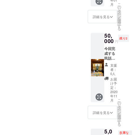
年01
徹白洋
第４作
こ
月
品店の
目 浄
の
リ
人気商
安くわ
タ
ー
品、石
は
ン
詳細を見る
を
徹白の
（2018
選
択
農作業
完成）
す
る
ズボン
第５作
50,
「たつ
目 虚
残り2
け」を
000
空蔵菩
円
お送り
薩と上
今回完
しま
村十二
成する
す。 た
人
民話絵
つけ
（2019.
本第５
は、古
10完成
支援
弾「虚
くから
予定）
者：
空蔵菩
石徹白
0人
薩と上
に伝わ
お届
村十二
る足裾
け予
人」を
がスリ
定：
送りま
2020
ムな直
年11
す。加
線断ち
こ
月
えて、
のパン
の
リ
石徹白
ツで
タ
ー
の虚空
す。締
ン
詳細を見る
を
蔵菩薩
め付け
選
択
にまつ
が無く
す
る
わるリ
動きや
5,0
トリー
すい、
在庫な