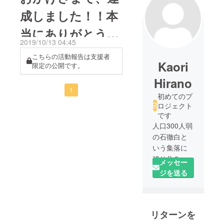
成しました！！本
当にありがとうご
2019/10/13 04:45
ざいました！！
こちらの活動報告は支援者
Kaori
限定の公開です。
Hirano
1
初めてのプ
ロジェクト
です
人口300人弱
の石徹白と
いう集落に
移り住み、
メッセー
ものを書く
ジを送る
こと・服を
つくること
をお仕事に
リターンを
暮らしてい