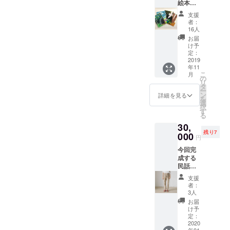
絵本５
気を一
作全て
部利用
支援
のセッ
したド
者：
トをお
ライフ
16人
送りし
ルーツ
お届
ます。
を３種
け予
第１作
類セッ
定：
目 ね
2019
トにし
年11
いごの
て絵本
こ
月
ふたま
ととも
の
リ
たほお
にお送
タ
ー
ば
りしま
ン
詳細を見る
を
（2015
す。無
選
択
完成）
添加で
す
る
第２作
ヘル
30,
目 泰
シーな
残り7
澄、白
000
のでお
円
山への
やつや
今回完
道
おつま
成する
（2016
みに最
民話絵
完成）
適で
本第５
第３作
す。
支援
弾「虚
目 和
者：
空蔵菩
田の小
3人
薩と上
池と竜
お届
村十二
神
け予
人」
（2017
定：
と、石
2020
完成）