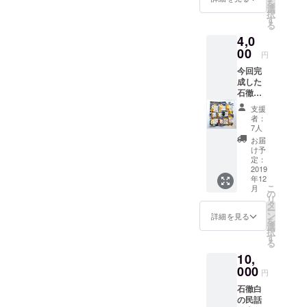
を
から藤
選
択
原秀衡
す
る
が石徹
4,0
白に奉
納した
00
円
虚空蔵
今回完
菩薩の
成した
ストー
石徹白
リーを
民話絵
絵本に
支援
本第５
しまし
者：
弾「虚
た。
7人
空蔵菩
お届
薩と上
け予
村十二
定：
人」
2019
年12
と、地
こ
月
域で加
の
リ
工され
タ
ー
たドラ
ン
詳細を見る
を
イフ
選
択
ルーツ
す
る
セット
10,
をお送
りしま
000
円
す。 小
石徹白
水力発
の民話
電の電