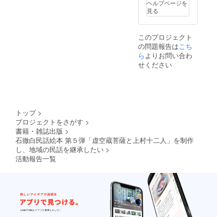
お一人
ヘルプページを
になる
ご参加
見る
方には
の支援
最適で
金額で
す。
すが、
このプロジェクト
（染め
複数人
の問題報告は
こち
材料・
でご参
色は季
ら
よりお問い合わ
加され
節に
る場合
せください
よって
は宿泊
数が変
費をプ
わるの
ラスし
でこち
て参加
らで選
費を頂
んでお
戴いた
トップ
>
送りし
しま
プロジェクトをさがす
>
ます）
す。人
書籍・雑誌出版
>
数に
石徹白民話絵本 第５弾「虚空蔵菩薩と上村十二人」を制作
よって
プラス
し、地域の民話を継承したい
>
となる
活動報告一覧
宿泊費
が異な
りま
す） 時
期など
は相談
に応じ