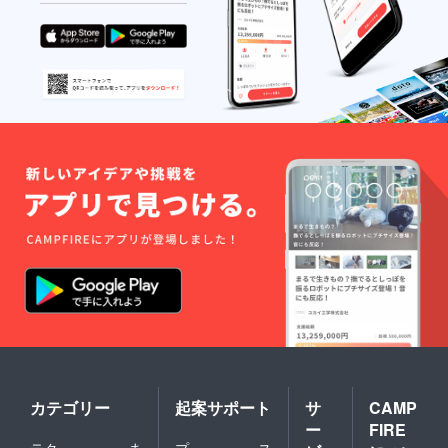
て企画
いたし
ます。
詳細は
お申し
込みい
ただい
た後に
お知ら
せいた
しま
す。
カテゴリー
起案サポート
サ
CAMP
ー
FIRE
テク
ま
プ
ス