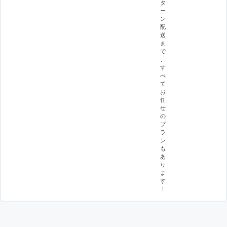
タ
ー
ン
配
送
ま
で
、
す
べ
て
お
任
せ
の
プ
ラ
ン
も
あ
り
ま
す
！