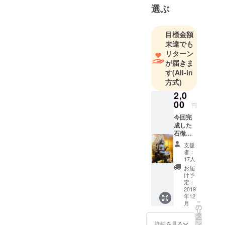
ます。
選ぶ
目標金額
未達でも
リターン
が届きま
す
(All-in
方式)
2,0
00
円
今回完
成した
石徹白
民話絵
支援
本第５
者：
弾「虚
17人
空蔵菩
お届
薩と上
け予
村十二
定：
人」を
2019
年12
お送り
こ
月
しま
の
リ
す。 奥
タ
ー
州平泉
ン
詳細を見る