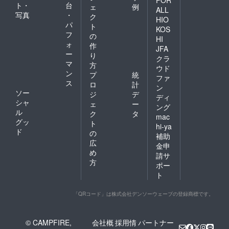
FOR
ト・
台
ェ
例
ALL
写真
・
ク
HIO
パ
ト
KOS
フ
の
HI
ォ
作
JFA
ー
り
クラ
マ
方
ウド
ン
プ
統
ファ
ス
ロ
計
ン
ソー
ジ
デ
ディ
シャ
ェ
ー
ング
ル
ク
タ
mac
グッ
ト
hi-ya
ド
の
補助
広
金申
め
請サ
方
ポー
ト
「QRコード」は株式会社デンソーウェーブの登録商標です。
© CAMPFIRE,
会社概
採用情
パートナー