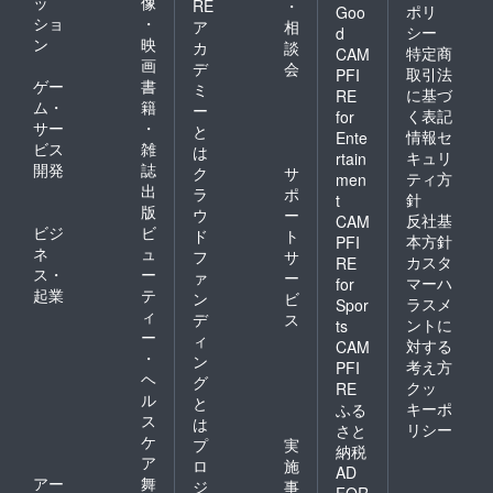
ッ
像
RE
・
ポリ
Goo
ショ
・
ア
相
シー
d
ン
映
カ
談
特定商
CAM
画
デ
会
取引法
PFI
ゲー
書
ミ
に基づ
RE
ム・
籍
ー
く表記
for
サー
・
と
情報セ
Ente
ビス
雑
は
キュリ
rtain
開発
誌
ク
サ
ティ方
men
出
ラ
ポ
針
t
版
ウ
ー
反社基
CAM
ビジ
ビ
ド
ト
本方針
PFI
ネ
ュ
フ
サ
カスタ
RE
ス・
ー
ァ
ー
マーハ
for
起業
テ
ン
ビ
ラスメ
Spor
ィ
デ
ス
ントに
ts
ー
ィ
対する
CAM
・
ン
考え方
PFI
ヘ
グ
クッ
RE
ル
と
キーポ
ふる
ス
は
リシー
さと
ケ
プ
実
納税
ア
ロ
施
AD
アー
舞
ジ
事