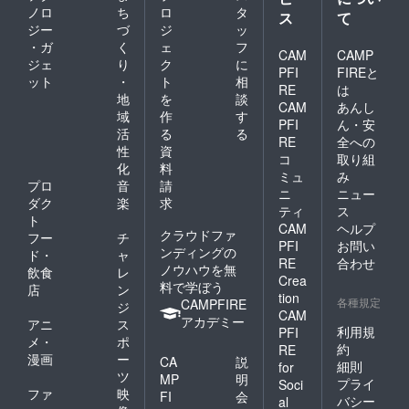
ノロ
ち
ロ
タ
ス
て
ジー
づ
ジ
ッ
・ガ
く
ェ
フ
CAM
CAMP
ジェ
り
ク
に
PFI
FIREと
ット
・
ト
相
RE
は
地
を
談
CAM
あんし
域
作
す
PFI
ん・安
活
る
る
RE
全への
性
資
コ
取り組
化
料
ミュ
み
プロ
音
請
ニ
ニュー
ダク
楽
求
ティ
ス
ト
CAM
ヘルプ
クラウドファ
フー
チ
PFI
お問い
ンディングの
ド・
ャ
RE
合わせ
ノウハウを無
飲食
レ
Crea
料で学ぼう
店
ン
tion
各種規定
CAMPFIRE
ジ
CAM
アカデミー
アニ
ス
利用規
PFI
メ・
ポ
約
RE
漫画
ー
CA
説
細則
for
ツ
MP
明
プライ
Soci
ファ
映
FI
会
バシー
al