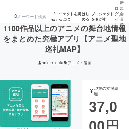
新
ロ
規
グ
会
プロジェクトを掲
はじ
プロジェクト
/
載するには
める
をさがす
イ
員
ン
登
1100作品以上のアニメの舞台地情報
録
をまとめた究極アプリ【アニメ聖地
巡礼MAP】
人気のプロ
注目のリ
注目の新着プロ
募集終了が近いプ
もうすぐ公開
ジェクト
ターン
ジェクト
ロジェクト
されます
anime_data
アニメ・漫画
アート・写真
音楽
現在の支援総
テクノロジー・ガジェット
ゲーム・サ
額
37,0
映像・映画
書籍・雑誌
00
円
ビジネス・起業
チャレンジ