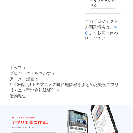
ヘルプページを
質問回
見る
答をご
希望の
場合
このプロジェクト
は、ア
の問題報告は
こち
カウン
ト名を
ら
よりお問い合わ
備考欄
せください
にご記
入下さ
い。
トップ
>
プロジェクトをさがす
>
アニメ・漫画
>
1100作品以上のアニメの舞台地情報をまとめた究極アプリ
【アニメ聖地巡礼MAP】
>
活動報告