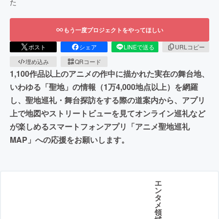
た
もう一度プロジェクトをやってほしい
ポスト
シェア
LINEで送る
URLコピー
埋め込み
QRコード
1,100作品以上のアニメの作中に描かれた実在の舞台地、
いわゆる「聖地」の情報（1万4,000地点以上）を網羅
し、聖地巡礼・舞台探訪をする際の道案内から、アプリ
上で地図やストリートビューを見てオンライン巡礼など
が楽しめるスマートフォンアプリ「アニメ聖地巡礼
MAP」への応援をお願いします。
エ
ン
タ
メ
領