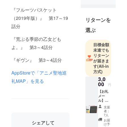
電話キャリ
『フルーツバスケット
ア公式サイ
ト運営の上
（2019年版）』 第17～19
リターンを
場会社に就
話分
選ぶ
職。何度か
の転職を経
『荒ぶる季節の乙女ども
て、新規事
目標金額
よ。』 第3～4話分
業開発部で
未達でも
提携・投資
リターン
『ギヴン』 第3～4話分
が届きま
候補の様々
す
(All-in
な企業と関
方式)
AppStoreで「アニメ聖地巡
わりを持っ
3,0
たり、WEB
礼MAP」を見る
00
円
サイトの運
【お礼
営システム
メー
開発や商品
ル】
開発などに
【オリ
支援
ジナル
携わる中
者：
付箋】
7人
で、会社外
お届
シェアして
で相棒のエ
け予