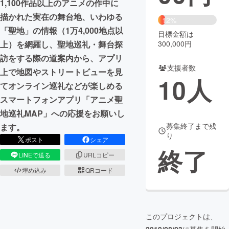
1,100作品以上のアニメの作中に
描かれた実在の舞台地、いわゆる
まちづくり・地域活性化
12%
「聖地」の情報（1万4,000地点以
目標金額は
300,000円
上）を網羅し、聖地巡礼・舞台探
CAMPFIRE for Social Good
CAMPFIRE Creation
訪をする際の道案内から、アプリ
CAMPFIREふるさと納税
machi-ya
コミュニティ
支援者数
上で地図やストリートビューを見
10
人
てオンライン巡礼などが楽しめる
スマートフォンアプリ「アニメ聖
地巡礼MAP」への応援をお願いし
募集終了まで残
ます。
り
ポスト
シェア
終了
LINEで送る
URLコピー
埋め込み
QRコード
このプロジェクトは、