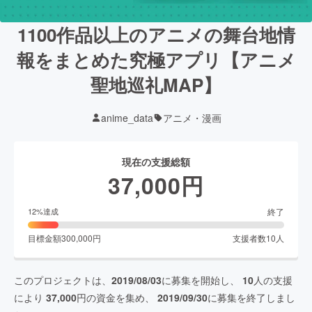
1100作品以上のアニメの舞台地情
報をまとめた究極アプリ【アニメ
聖地巡礼MAP】
anime_data
アニメ・漫画
現在の支援総額
37,000
円
終了
12
%達成
目標金額
300,000
円
支援者数
10
人
このプロジェクトは、
2019/08/03
に募集を開始し、
10
人の支援
により
37,000
円の資金を集め、
2019/09/30
に募集を終了しまし