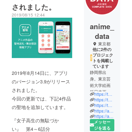
されました。
2019/08/15 12:44
anime_
data
東京都
他に2件の
プロジェク
トを掲載し
ています
静岡県出
2019年8月14日に、アプリ
身。東京芸
のバージョン3.9がリリース
術大学絵画
されました。
科日本画専
https://twitter.com/seiyujiten
今回の更新では、下記4作品
攻卒業後、
https://twitter.com/otacale
独学でWEB
https://twitter.com/animeseichimap
の聖地を追加しています。
https://apps.apple.com/jp/app/id786161579
を学び、フ
https://apps.apple.com/jp/app/id584789655
リーのWEB
『女子高生の無駄づか
メッセー
デザイナー
ジを送る
い』 第4～6話分
を経て携帯