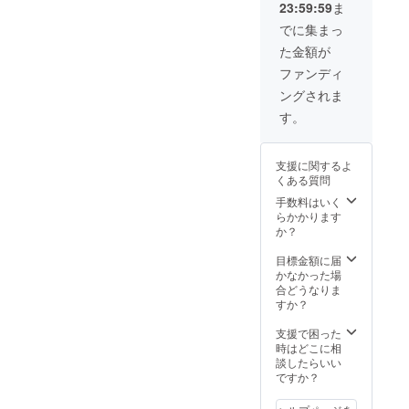
23:59:59
ま
前をご
メー
記入く
ル】
でに集まっ
ださ
【オリ
た金額が
い。
ジナル
※Twitter
付箋】
ファンディ
DMでの
【オリ
ングされま
質問回
ジナル
答をご
ボール
す。
希望の
ペン】
場合
【メー
は、ア
ル or
支援に関するよ
カウン
Twitter
くある質問
ト名を
DMでの
備考欄
質問回
手数料はいく
にご記
答（1
らかかります
入下さ
回）】
か？
い。
） ※支
援時、
目標金額に届
必ず備
かなかった場
考欄に
合どうなりま
ご希望
すか？
のお名
前をご
支援で困った
記入く
時はどこに相
ださ
談したらいい
い。
ですか？
※Twitter
DMでの