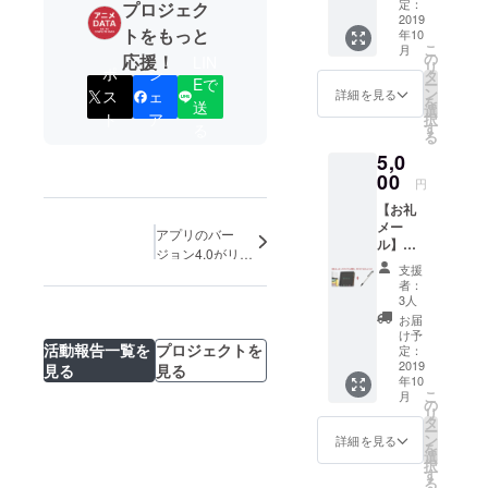
定：
プロジェク
ンジニアと
2019
トをもっと
アプリ開発
年10
こ
月
を始め、ア
の
応援！
LIN
リ
ポ
シ
タ
ニメ系の
Eで
ー
ン
詳細を見る
ス
ェ
を
サービスで
送
選
ト
ア
択
す
る
身を立てる
る
べく、つい
5,0
に2017年11
00
円
月に脱サ
【お礼
ラ。
メー
アプリのバー
ル】
ジョン4.0がリ
【オリ
支援
リースされまし
ジナル
者：
た。
付箋】
3人
【オリ
お届
ジナル
け予
活動報告一覧を
プロジェクトを
ボール
定：
ペン】
2019
見る
見る
年10
こ
月
の
リ
タ
ー
ン
詳細を見る
を
選
択
す
る