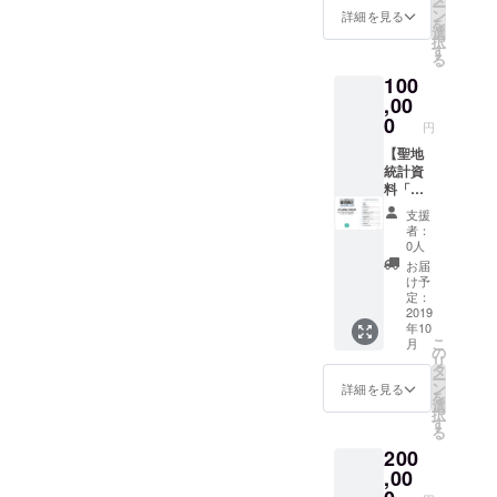
ー
ル】
は、ア
ン
詳細を見る
を
【オリ
カウン
選
択
ジナル
ト名を
す
る
付箋】
備考欄
100
【オリ
にご記
ジナル
,00
入下さ
ボール
い。
0
円
ペン】
【メー
【聖地
ル or
統計資
Twitter
料「ア
DMでの
ニメ聖
支援
質問回
地巡礼
者：
答（1
MAP聖
0人
回）】
地統計
お届
）
2018年
け予
※Twitter
11
定：
DMでの
月」】
2019
年10
質問回
【アプ
こ
月
答をご
リ内に
の
リ
希望の
支援者
タ
ー
場合
名を記
ン
詳細を見る
を
は、ア
載】 ＋
選
択
カウン
50,000
す
る
ト名を
円コー
200
備考欄
スと同
にご記
じもの
,00
入下さ
（【オ