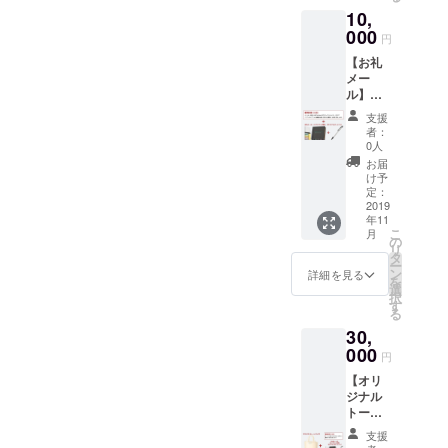
10,
000
円
【お礼
メー
ル】
【オリ
支援
ジナル
者：
付箋】
0人
【オリ
お届
ジナル
け予
ボール
定：
ペン】
2019
年11
【メー
こ
月
ル or
の
リ
Twitter
タ
ー
DMでの
ン
詳細を見る
を
質問回
選
択
答（1
す
る
回）】
30,
※Twitter
DMでの
000
円
質問回
【オリ
答をご
ジナル
希望の
トート
場合
バッ
は、ア
支援
ク】 ＋
カウン