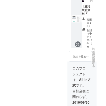
0
円
い。
リジナ
ルモバ
【聖地
イル
統計資
バッテ
料「ア
リー】
ニメ聖
支援
【お礼
地巡礼
者：
メー
MAP聖
0人
ル】
地統計
お届
【オリ
2018年
け予
ジナル
11
定：
付箋】
月」】
2019
年10
【オリ
×3冊
こ
月
ジナル
【アプ
の
リ
ボール
リ内に
タ
ー
ペン】
支援者
ン
詳細を見る
を
【メー
名を記
選
択
ル or
載】 ＋
す
る
Twitter
50,000
このプロ
DMでの
円コー
ジェクト
質問回
スと同
答（1
じもの
は、
All-In方
回）】
（【オ
式
です。
） ※支
リジナ
援時、
ルモバ
目標金額に
必ず備
イル
関わらず、
考欄に
バッテ
ご希望
リー】
2019/09/30
のお名
【お礼