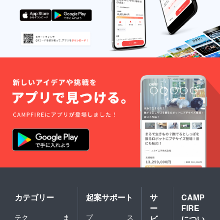
カテゴリー
起案サポート
サ
CAMP
ー
FIRE
テク
ま
プ
ス
ビ
につい