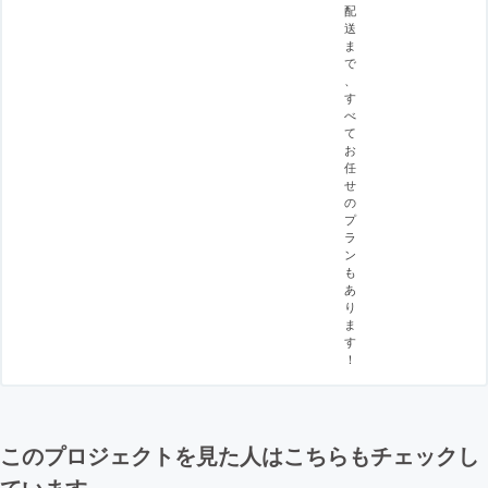
配
送
ま
で
、
す
べ
て
お
任
せ
の
プ
ラ
ン
も
あ
り
ま
す
！
このプロジェクトを見た人はこちらもチェックし
ています