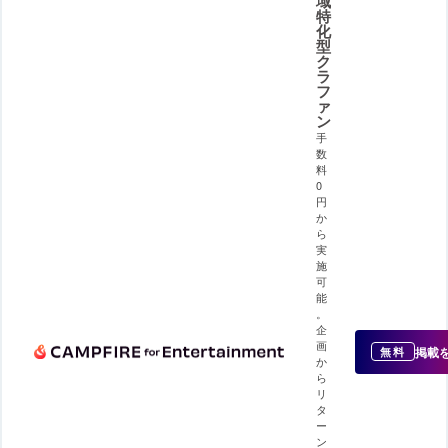
域
特
化
型
ク
ラ
フ
ァ
ン
手
数
料
0
円
か
ら
実
施
可
能
。
企
画
掲載
無料
か
ら
リ
タ
ー
ン