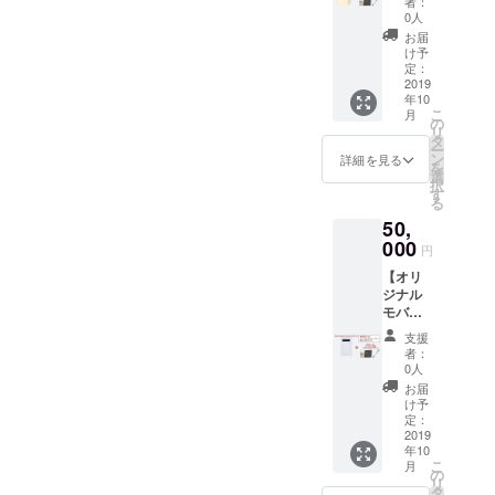
者：
10,000
ト名を
0人
円コー
備考欄
お届
スと同
にご記
け予
じもの
入下さ
定：
（【お
2019
い。
年10
礼メー
こ
月
ル】
の
リ
【オリ
タ
ー
ジナル
ン
詳細を見る
を
付箋】
選
択
【オリ
す
る
ジナル
50,
ボール
ペン】
000
円
【メー
【オリ
ル or
ジナル
Twitter
モバイ
DMでの
ルバッ
質問回
支援
テ
答（1
者：
リー】
回）】
0人
＋
）
お届
10,000
※Twitter
け予
円コー
DMでの
定：
スと同
2019
質問回
年10
じもの
答をご
こ
月
（ 【お
希望の
の
リ
礼メー
場合
タ