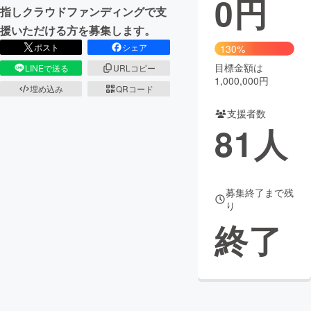
0
円
指しクラウドファンディングで支
まちづくり・地域活性化
援いただける方を募集します。
ポスト
シェア
130%
目標金額は
CAMPFIRE for Social Good
CAMPFIRE Creation
LINEで送る
URLコピー
1,000,000円
CAMPFIREふるさと納税
machi-ya
コミュニティ
埋め込み
QRコード
支援者数
81
人
募集終了まで残
り
終了