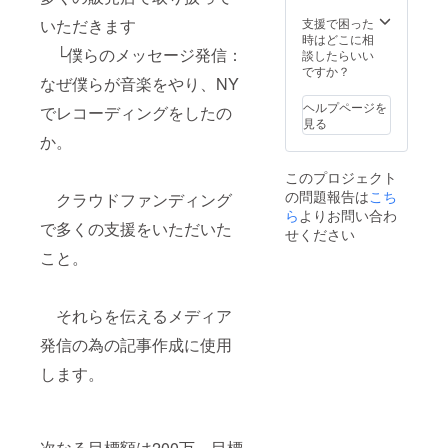
いただきます
支援で困った
時はどこに相
└僕らのメッセージ発信：
談したらいい
ですか？
なぜ僕らが音楽をやり、NY
ヘルプページを
でレコーディングをしたの
見る
か。
このプロジェクト
の問題報告は
こち
クラウドファンディング
ら
よりお問い合わ
で多くの支援をいただいた
せください
こと。
それらを伝えるメディア
発信の為の記事作成に使用
します。
次なる目標額は200万。目標