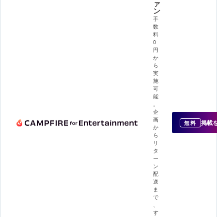
ァ
ン
手
数
料
0
円
か
ら
実
施
可
能
。
企
画
掲載
無料
か
ら
リ
タ
ー
ン
配
送
ま
で
、
す