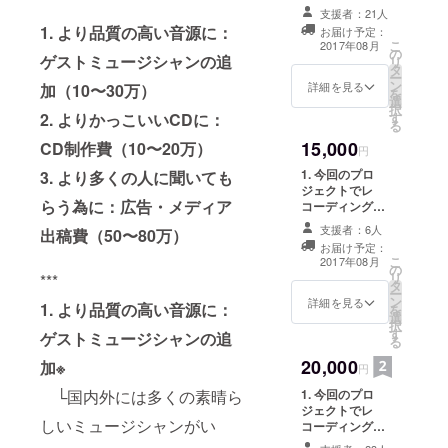
たNew Album
する。
支援者：21人
CD 2. メンバー3
1. より品質の高い音源に：
お届け予定：
2014年秋に
人からのサン
こ
2017年08月
の
キューレター 3.
帰国し『河
ゲストミュージシャンの追
リ
タ
【限定秘蔵音
ー
野祐亮ピア
ン
源】NYで演奏し
詳細を見る
加（10〜30万）
を
ノトリオ』
選
たライブ音源プ
択
2. よりかっこいいCDに：
す
レゼント(非売
を結成。
る
品) ※お届け予定
2015年に
15,000
CD制作費（10〜20万）
日は変更となる
円
SAPPORO
場合もございま
1. 今回のプロ
3. より多くの人に聞いても
すので予めご了
CITY JAZZ
ジェクトでレ
承のほど、よろ
らう為に：広告・メディア
コーディングし
PARK JAZZ
しくお願い致し
たNew Album
ます。
支援者：6人
LIVE
出稿費（50〜80万）
CD 2. メンバー3
お届け予定：
CONTEST
人からのサン
こ
2017年08月
の
キューレター 3.
2015でグラ
リ
***
タ
【限定秘蔵音
ー
ンプリを獲
ン
源】NYで演奏し
詳細を見る
1. より品質の高い音源に：
を
選
たライブ音源プ
得。名実と
択
す
レゼント(非売
ゲストミュージシャンの追
る
もに日本一
品) 4. 今回のプ
20,000
のジャズバ
加※
ロジェクトでレ
円
コーディングし
ンドに輝
└国内外には多くの素晴ら
1. 今回のプロ
たNew Album
く。
ジェクトでレ
CDのブックレッ
しいミュージシャンがい
コーディングし
ト『special
たNew Album
thanks』への名