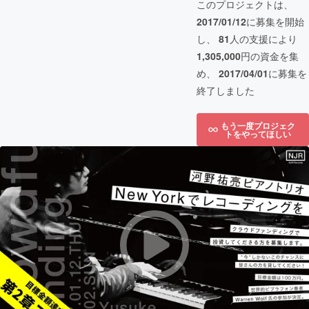
このプロジェクトは、
2017/01/12
に募集を開始
し、
81
人の支援により
1,305,000
円の資金を集
め、
2017/04/01
に募集を
終了しました
もう一度プロジェク
トをやってほしい