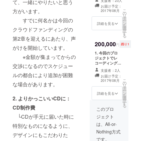
支援者：23人
て、一緒にやりたいと思う
2016年7月か
CD 2. メンバー3
前掲載(企業の場
お届け予定：
ら初の海外
人からのサン
合は企業名) ※お
方がいます。
こ
2017年08月
の
キューレター 3.
届け予定日は変
ツアーであ
リ
タ
【限定秘蔵音
すでに何名かは今回の
更となる場合も
ー
るヨーロッ
ン
源】NYで演奏し
詳細を見る
ございますので
を
選
たライブ音源プ
クラウドファンディングの
パツアーを
予めご了承のほ
択
す
レゼント(非売
ど、よろしくお
る
行い、世界
第2章を迎えるにあたり、声
品) 4. 今回のプ
願い致します。
三大ジャズ
200,000
ロジェクトでレ
円
残り1
がけを開始しています。
コーディングし
フェスティ
1. 今回のプロ
たNew Album
※金額が集まってからの
バルの1つ
ジェクトでレ
CDのブックレッ
コーディングし
『ウィーン
ト『special
交渉になるのでスケジュー
たNew Album
thanks』への名
ジャズフェ
支援者：2人
CD 2. メンバー3
前掲載(企業の場
ルの都合により追加が困難
お届け予定：
スティバ
人からのサン
合は企業名) 5.
こ
2017年08月
の
キューレター 3.
な場合があります。
CD発売Special
ル』(オース
リ
タ
【限定秘蔵音
Liveにご招待(遠
ー
トリア)、
ン
源】NYで演奏し
詳細を見る
方によりご参加
を
2. よりかっこいいCDに：
選
ヨーロッパ
たライブ音源プ
できない場合は
択
す
レゼント(非売
当日のライブ録
を代表する
る
CD制作費
品) 4. 今回のプ
このプロ
画DVDをプレゼ
クラブ『ロ
ロジェクトでレ
ント) ※お届け予
└CDが手元に届いた時に
ジェクト
コーディングし
ニースコッ
定日は変更とな
たNew Album
は、All-or-
る場合もござい
特別なものになるように、
ツ』(イギリ
CDのブックレッ
ますので予めご
Nothing方式
ス)へ出演し
ト『special
デザインにもこだわりた
了承のほど、よ
thanks』への名
です。
ろしくお願い致
喝采を浴び