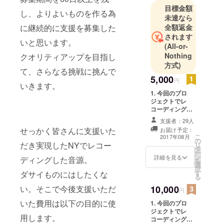
目標金額
した。
し、よりよいものを作る為
未達なら
Gospelや
に継続的に支援を募集した
全額返金
Hiphopのサ
されます
いと思います。
ウンドが香
(All-or-
る”NY
Nothing
クオリティアップを目指し
方式)
JAZZ”スタイ
て、さらなる挑戦に挑んで
ルのピアノ
5,000
円
いきます。
トリオバン
1. 今回のプロ
ド。
ジェクトでレ
コーディングし
たNew Album
リーダーの
支援者：29人
CD 2. メンバー3
せっかく皆さんに支援いた
お届け予定：
河野祐亮は
人からのサン
こ
2017年08月
の
キューレター ※
2011年にNY
だき実現したNYでレコー
リ
タ
お届け予定日は
ー
へ渡り、The
ン
変更となる場合
詳細を見る
ディングした音源。
を
New School
選
もございますの
択
す
ダサイものにはしたくな
で予めご了承の
Jazz And
る
ほど、よろしく
Contempora
い。そこで今後支援いただ
10,000
お願い致しま
円
ry Musicにス
す。
いた費用は以下の目的に使
1. 今回のプロ
カラシップ
ジェクトでレ
用します。
合格し入学
コーディングし