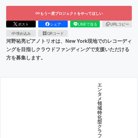
もう一度プロジェクトをやってほしい
ポスト
シェア
LINEで送る
URLコピー
埋め込み
QRコード
河野祐亮ピアノトリオは、New York現地でのレコーディ
ングを目指しクラウドファンディングで支援いただける
方を募集します。
エ
ン
タ
メ
領
域
特
化
型
ク
ラ
フ