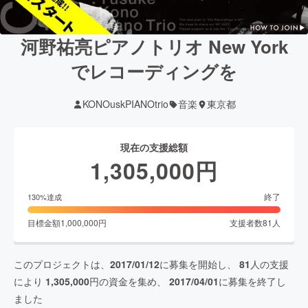
河野祐亮ピアノトリオ New York
でレコーディングを
KONOuskPIANOtrio
音楽
東京都
現在の支援総額
1,305,000
円
終了
130
%達成
目標金額
1,000,000
円
支援者数
81
人
このプロジェクトは、
2017/01/12
に募集を開始し、
81
人の支援
により
1,305,000
円の資金を集め、
2017/04/01
に募集を終了し
ました