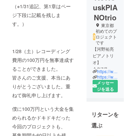
uskPIA
（※1/31追記、第1章はペー
ジ下段に記載を残しま
NOtrio
す。）
東京都
初めてのプ
ロジェクト
です
【河野祐亮
1/28（土）レコーディング
ピアノトリ
費用の100万円を無事達成す
オ】
ることができました。
今年7月、世
https://www.youtube.com/watch?v=y24oYDjOEGM
界三大ジャ
https://www.youtube.com/watch?v=R7LgQPkIEMQ
皆さんのご支援、本当にあ
ズフェス
メッセー
りがとうございました。重
ティバルの1
ジを送る
ねて御礼申し上げます。
つである
『ウィーン
僕に100万円という大金を集
ジャズフェ
リターンを
スティバル
められるかドキドキだった
2016』に唯
選ぶ
今回のプロジェクトも、
一日本人で
募集期間を60日以上を残
出演を果た