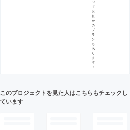
べ
て
お
任
せ
の
プ
ラ
ン
も
あ
り
ま
す
！
このプロジェクトを見た人はこちらもチェックし
ています