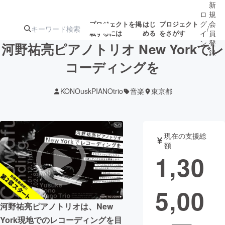
新
ロ
規
グ
会
プロジェクトを掲
はじ
プロジェクト
/
載するには
める
をさがす
イ
員
ン
登
河野祐亮ピアノトリオ New Yorkでレ
録
コーディングを
人気のプロ
注目のリ
注目の新着プロ
募集終了が近いプ
もうすぐ公開
KONOuskPIANOtrio
音楽
東京都
ジェクト
ターン
ジェクト
ロジェクト
されます
アート・写真
音楽
現在の支援総
額
1,30
テクノロジー・ガジェット
ゲーム・サ
5,00
映像・映画
書籍・雑誌
河野祐亮ピアノトリオは、New
ビジネス・起業
チャレンジ
York現地でのレコーディングを目