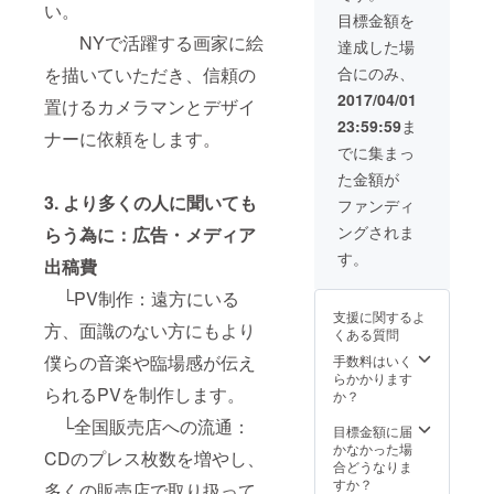
い。
前掲載(企業の場
します。
目標金額を
た。
合は企業名) 5.
NYで活躍する画家に絵
CD発売Special
達成した場
Liveにご招待(遠
を描いていただき、信頼の
合にのみ、
方によりご参加
できない場合は
2017/04/01
置けるカメラマンとデザイ
当日のライブ録
23:59:59
ま
画DVDをプレゼ
ナーに依頼をします。
ント) 6. プライ
でに集まっ
ベートライブ&
た金額が
クラウドファン
3. より多くの人に聞いても
ディング達成ア
ファンディ
フターパー
ングされま
らう為に：広告・メディア
ティーにご招待
※お届け予定日は
す。
出稿費
変更となる場合
もございますの
└PV制作：遠方にいる
で予めご了承の
支援に関するよ
ほど、よろしく
方、面識のない方にもより
くある質問
お願い致しま
僕らの音楽や臨場感が伝え
手数料はいく
す。
らかかります
られるPVを制作します。
か？
└全国販売店への流通：
目標金額に届
かなかった場
CDのプレス枚数を増やし、
合どうなりま
すか？
多くの販売店で取り扱って