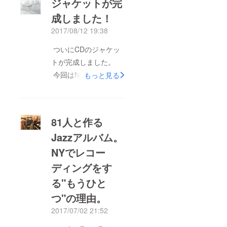
ジャケットが完
成しました！
2017/08/12 19:38
ついにCDのジャケッ
トが完成しました。
今回はNY在住の画
もっと見る
家"Isaac Fujiki"氏に描
いてもらったものを、
デザイナーの"Yuya
81人と作る
Konno"氏にジャケッ
Jazzアルバム。
トデザインをお願いし
NYでレコー
ました。 Isaacくん
とはNYに住んでいた
ディングをす
頃からの友人なので、
る"もうひと
「NYのサウンドに
つ"の理由。
あった絵を」とオー
2017/07/02 21:52
ダーして描いてもらい
ました。彼は以下のよ