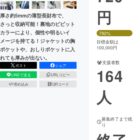
円
まちづくり・地域活性化
厚さ約5mmの薄型長財布で、
さっと収納可能！裏地のビビット
CAMPFIRE for Social Good
CAMPFIRE Creation
カラーにより、個性や明るいイ
792%
CAMPFIREふるさと納税
machi-ya
コミュニティ
メージを持てる！ジャケットの胸
目標金額は
100,000円
ポケットや、おしりポケットに入
れても厚みが出ない。
支援者数
ポスト
シェア
164
LINEで送る
URLコピー
埋め込み
QRコード
人
募集終了まで残
り