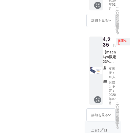
円引
うなご
ミスに
年02
き）の
支援者
よる再
こ
月
9,900円
様都合
の
配送 ・
リ
にてお
の場
タ
支援者
ー
届け致
合、追
ン
様都合
詳細を見る
を
しま
加の配
選
で受け
択
す。 ・
送料は
す
取れな
る
ビズ
着払い
かった
4,2
レット
(代金引
場合の
在庫な
×3 ※仕
35
換)にて
し
再配送
円
様は一
お送り
【mach
部変更
いたし
i-ya限定
になる
ます。
23%OF
可能性
予めご
F】定価
があり
了承く
支援
5,500円
ます。
ださ
者：
(税込)か
※送料無
い。 ・
40人
ら
料(国内
支援者
お届
23%OF
のみ) 下
様の住
け予
F(1,265
記のよ
定：
所入力
円引
2020
うなご
ミスに
年02
き）の
支援者
よる再
こ
月
4,235円
様都合
の
配送 ・
リ
にてお
の場
タ
支援者
ー
届け致
合、追
ン
様都合
詳細を見る
を
しま
加の配
選
で受け
択
す。 ・
送料は
す
取れな
る
ビズ
着払い
かった
このプロ
レット