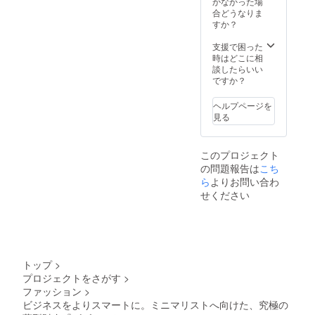
かなかった場
支援者
合どうなりま
様の住
すか？
所入力
ミスに
支援で困った
よる再
時はどこに相
配送 ・
談したらいい
支援者
ですか？
様都合
で受け
ヘルプページを
取れな
見る
かった
場合の
再配送
このプロジェクト
の問題報告は
こち
ら
よりお問い合わ
せください
トップ
>
プロジェクトをさがす
>
ファッション
>
ビジネスをよりスマートに。ミニマリストへ向けた、究極の