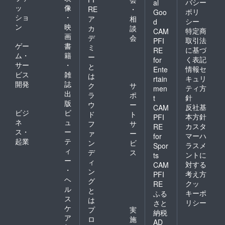
バシー
al
ッ
像
RE
・
ポリ
Goo
ショ
・
ア
相
シー
d
ン
映
カ
談
特定商
CAM
画
デ
会
取引法
PFI
ゲー
書
ミ
に基づ
RE
ム・
籍
ー
く表記
for
サー
・
と
情報セ
Ente
ビス
雑
は
キュリ
rtain
開発
誌
ク
サ
ティ方
men
出
ラ
ポ
針
t
版
ウ
ー
反社基
CAM
ビジ
ビ
ド
ト
本方針
PFI
ネ
ュ
フ
サ
カスタ
RE
ス・
ー
ァ
ー
マーハ
for
起業
テ
ン
ビ
ラスメ
Spor
ィ
デ
ス
ントに
ts
ー
ィ
対する
CAM
・
ン
考え方
PFI
ヘ
グ
クッ
RE
ル
と
キーポ
ふる
ス
は
リシー
さと
ケ
プ
実
納税
ア
ロ
施
AD