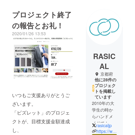
プロジェクト終了
の報告とお礼！
2020/01/26 13:53
RASIC
AL
京都府
他に28件の
プロジェク
トを掲載し
いつもご支援ありがとうご
ています
2010年の大
ざいます。
学生の時か
「ビズレット」のプロジェ
らハンドメ
クトが、目標支援金額達成
イドでカー
rasicaljp
し、
用品を作っ
https://www.rasical.com