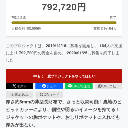
792,720
円
終了
792
%達成
目標金額
100,000
円
支援者数
164
人
このプロジェクトは、
2019/12/16
に募集を開始し、
164
人の支援
により
792,720
円の資金を集め、
2020/01/25
に募集を終了しま
した
もう一度プロジェクトをやってほしい
ポスト
シェア
LINEで送る
URLコピー
埋め込み
QRコード
厚さ約5mmの薄型長財布で、さっと収納可能！裏地のビ
ビットカラーにより、個性や明るいイメージを持てる！
ジャケットの胸ポケットや、おしりポケットに入れても
厚みが出ない。