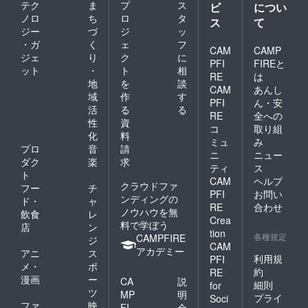
テク
ま
プ
ス
ビ
につい
ノロ
ち
ロ
タ
ス
て
ジー
づ
ジ
ッ
・ガ
く
ェ
フ
CAM
CAMP
ジェ
り
ク
に
PFI
FIREと
ット
・
ト
相
RE
は
地
を
談
CAM
あんし
域
作
す
PFI
ん・安
活
る
る
RE
全への
性
資
コ
取り組
化
料
ミュ
み
プロ
音
請
ニ
ニュー
ダク
楽
求
ティ
ス
ト
CAM
ヘルプ
クラウドファ
フー
チ
PFI
お問い
ンディングの
ド・
ャ
RE
合わせ
ノウハウを無
飲食
レ
Crea
料で学ぼう
店
ン
tion
各種規定
CAMPFIRE
ジ
CAM
アカデミー
アニ
ス
利用規
PFI
メ・
ポ
約
RE
漫画
ー
CA
説
細則
for
ツ
MP
明
プライ
Soci
ファ
映
FI
会