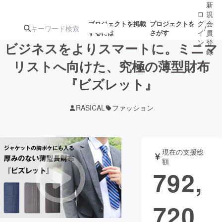
新
ロ
規
グ
会
プロジェクトを掲載
プロジェクトを
/
するには
さがす
イ
員
ン
登
ビジネスをよりスマートに。ミニマ
録
リストへ向けた、究極の薄型財布
『ビズレット』
人気のプロ
注目のリ
注目の新着プロ
募集終了が近いプ
もうすぐ公開
ジェクト
ターン
ジェクト
ロジェクト
されます
RASICAL
ファッション
アート・写真
音楽
現在の支援総
テクノロジー・ガジェット
ゲーム・サ
額
792,
映像・映画
書籍・雑誌
720
ビジネス・起業
チャレンジ