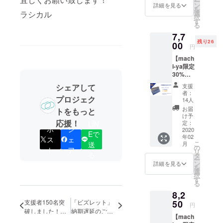
ー
す。 ・
ン
詳細を見る
した。 2015
を
ビズ
選
ラシカル
択
年にはブラ
レット
す
る
×1 ※仕
ンド事業を
7,7
様は一
売却しまし
残り26
00
部変更
円
になる
た。今では
【mach
可能性
オートバッ
i-ya限定
があり
30%OF
クス等多数
ます。
F】定価
※送料無
の大手カー
支援
シェアして
11,000
料(国内
者：
用品店で販
円(税込)
プロジェク
のみ) 下
14人
から
売されてい
記のよ
お届
トをもっと
30%OF
うなご
け予
ます。 昨年
F(3,300
応援！
定：
LIN
支援者
ポ
シ
の2017年か
円引
2020
様都合
Eで
年02
き）の
ス
ェ
の場
らは中国に
こ
月
送
7,700円
の
合、追
ト
ア
移住しまし
リ
にてお
る
タ
加の配
ー
届け致
て、現在は
ン
送料は
詳細を見る
を
しま
選
着払い
ワクワクす
択
す。 ・
す
(代金引
る
るような新
ビズ
換)にて
8,2
レット
製品開発を
お送り
×2 ※仕
50
支援者150名突
「ビズレット」
いたし
円
行い、それ
様は一
破しました！残
納期遅延のご報
ます。
【mach
らの販売を
部変更
予めご
り13時間
告