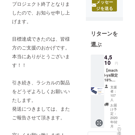
て販売して
メッセー
プロジェクト終了となりま
おりまし
ジを送る
したので、お知らせ申し上
た。 その
げます。
後、2013年
に車向けの
リターンを
ラッピング
目標達成できたのは、皆様
フィルムブ
選ぶ
方のご支援のおかげです。
ランド
「HAPPYKR
本当にありがとうございま
4,5
EUZ」を立
10
円
す！！
ち上げまし
【mach
た。 この事
i-ya限定
18%OF
業がきっか
引き続き、ラシカルの製品
F】定価
支援
けで何度も
5,500円
をどうぞよろしくお願いい
者：
中国に通う
(税込)か
107
ら
たします。
人
ことにな
18%OF
お届
り、2014年
発送につきましては、また
F(990円
け予
引き）
定：
にはそのブ
ご報告させて頂きます。
2020
の4,510
ランドが車
年02
円にて
こ
月
業界では有
お届け
の
リ
致しま
タ
名になりま
宜しくお願い致します！