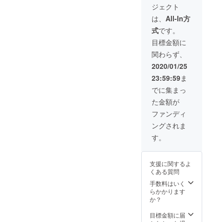
(代金引
場合の
ジェクト
×1 ※仕
換)にて
再配送
様は一
お送り
は、
All-In方
部変更
いたし
式
です。
になる
ます。
可能性
予めご
目標金額に
があり
了承く
関わらず、
ます。
ださ
※送料無
い。 ・
2020/01/25
料(国内
支援者
23:59:59
ま
のみ) 下
様の住
記のよ
所入力
でに集まっ
うなご
ミスに
た金額が
支援者
よる再
様都合
配送 ・
ファンディ
の場
支援者
ングされま
合、追
様都合
加の配
で受け
す。
送料は
取れな
着払い
かった
(代金引
場合の
支援に関するよ
換)にて
再配送
くある質問
お送り
いたし
手数料はいく
ます。
らかかります
予めご
か？
了承く
ださ
目標金額に届
い。 ・