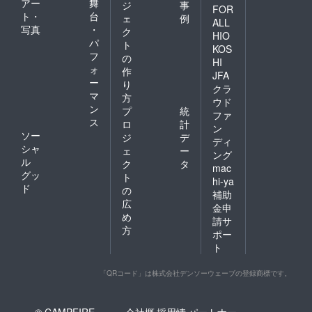
アー
舞
ジ
事
FOR
ト・
台
ェ
例
ALL
写真
・
ク
HIO
パ
ト
KOS
フ
の
HI
ォ
作
JFA
ー
り
クラ
マ
方
ウド
ン
プ
統
ファ
ス
ロ
計
ン
ソー
ジ
デ
ディ
シャ
ェ
ー
ング
ル
ク
タ
mac
グッ
ト
hi-ya
ド
の
補助
広
金申
め
請サ
方
ポー
ト
「QRコード」は株式会社デンソーウェーブの登録商標です。
© CAMPFIRE,
会社概
採用情
パートナー