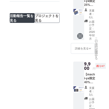
i-ya限定
になる
了承く
行っていま
25%OF
可能性
ださ
す。
F】定価
があり
い。 ・
支援
11,000
ます。
支援者
者：
活動報告一覧を
プロジェクトを
円(税込)
※送料無
0人
様の住
見る
見る
から
料(国内
所入力
お届
25%OF
のみ) 下
け予
ミスに
F(2,750
記のよ
定：
よる再
円引
2020
うなご
配送 ・
年02
き）の
支援者
支援者
こ
月
8,250円
様都合
の
様都合
リ
にてお
の場
タ
で受け
ー
届け致
合、追
ン
詳細を見る
取れな
を
しま
加の配
選
かった
択
す。 ・
送料は
す
場合の
る
ビズ
着払い
再配送
9,9
レット
(代金引
残り47
×2 ※仕
00
換)にて
円
様は一
お送り
【mach
部変更
いたし
i-ya限定
になる
ます。
40%OF
可能性
予めご
F】定価
があり
了承く
支援
16,500
ます。
ださ
者：
円(税込)
※送料無
い。 ・
3人
から
料(国内
支援者
お届
40%OF
のみ) 下
様の住
け予
F(6,600
記のよ
定：
所入力
2020