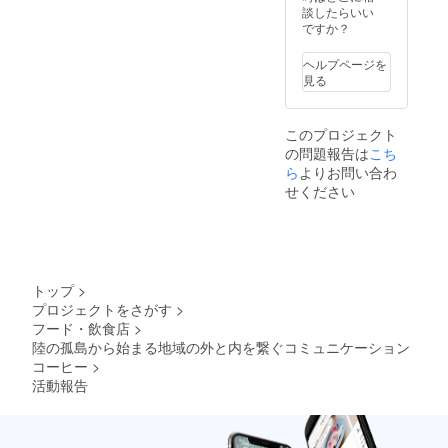
でご安
がたい
談したらいい
心を。
です）
ですか？
※ツアー
もう何
の日程
も言う
ヘルプページを
はプロ
ことは
見る
ジェク
ないで
ト終了
す。 と
後にご
りあえ
このプロジェクト
希望を
ず会い
の問題報告は
こち
お伺い
たいで
しま
す。
ら
よりお問い合わ
す。
せください
トップ
>
プロジェクトをさがす
>
フード・飲食店
>
陸の孤島から始まる地域の外と内を繋ぐコミュニケーション
コーヒー
>
活動報告