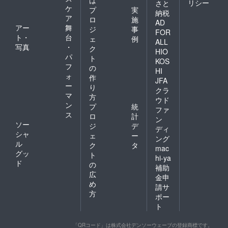
は
リシー
さと
ケ
プ
実
納税
ア
ロ
施
AD
アー
舞
ジ
事
FOR
ト・
台
ェ
例
ALL
写真
・
ク
HIO
パ
ト
KOS
フ
の
HI
ォ
作
JFA
ー
り
クラ
マ
方
ウド
ン
プ
統
ファ
ス
ロ
計
ン
ソー
ジ
デ
ディ
シャ
ェ
ー
ング
ル
ク
タ
mac
グッ
ト
hi-ya
ド
の
補助
広
金申
め
請サ
方
ポー
ト
「QRコード」は株式会社デンソーウェーブの登録商標です。