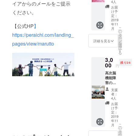
さん 高
4人
イアからのメールをご提示
次脳機
お届
能障害
ください。
け予
の当事
定：
者であ
2019
年11
り、口
【公式HP
】
こ
月
笛カ
の
リ
https://peraichi.com/landing_
フェを
タ
ー
開催し
ン
詳細を見る
pages/view/marutto
を
てい
選
択
る、白
す
る
井伊三
3,0
雄さん
残り26
の口笛
00
円
コン
高次脳
サート
機能障
を文化
害の当
祭で開
事者会
きま
支援
「え〜
す。伊
者：
わの
三雄さ
4人
会」を
んの心
お届
応援 今
癒され
け予
年の9月
る口笛
定：
で開催
2019
CDと
年11
100回！
ISAO
こ
月
え〜わ
STORY
の
リ
の会 パ
をリ
タ
ー