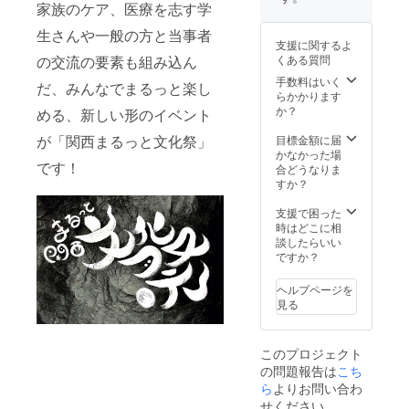
めご了
家族のケア、医療を志す学
ちろ
てはご
承くだ
ん、他
相談く
さい。
生さんや一般の方と当事者
リター
ださ
※支援
支援に関するよ
ン同様
い。
時、備
の交流の要素も組み込ん
くある質問
に「ま
考欄に
るっと
手数料はいく
だ、みんなでまるっと楽し
ご希望
文化
らかかります
の色と
祭」の
か？
める、新しい形のイベント
サイズ
参加券
をご記
が「関西まるっと文化祭」
付。
目標金額に届
入くだ
「みん
かなかった場
さい。
です！
な価値
合どうなりま
見本は
があ
すか？
こちら
る」と
です。
いう
支援で困った
https://f
メッ
時はどこに相
orms.gl
セージ
談したらいい
e/89YP
をのせ
ですか？
vKrgK
たイラ
RUAfW
ストデ
ヘルプページを
9eA
ザイ
見る
ン。倒
れた木
は、あ
このプロジェクト
る日突
の問題報告は
こち
然、障
ら
よりお問い合わ
害者に
なった
せください