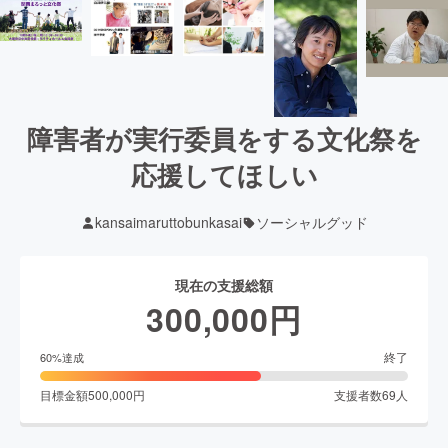
障害者が実行委員をする文化祭を
応援してほしい
kansaimaruttobunkasai
ソーシャルグッド
現在の支援総額
300,000
円
終了
60
%達成
目標金額
500,000
円
支援者数
69
人