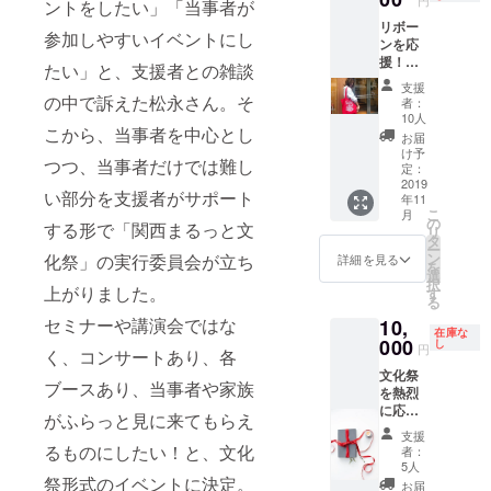
ルー、
円
ントをしたい」「当事者が
ん」。
ご相談
グ
リボー
兵庫県
くださ
レー、
参加しやすいイベントにし
ンを応
神戸市
い。
モスグ
援！マ
出身。
たい」と、支援者との雑談
リー
マに
三田学
ン、ピ
支援
ピッタ
園中学
の中で訴えた松永さん。そ
者：
ンク、
リ！
校・高
10人
生成
こから、当事者を中心とし
JAMMI
等学校
お届
り、ブ
N×Re
卒業。
け予
ルーグ
つつ、当事者だけでは難し
ジョブ
血液型
定：
リーン
のトー
2019
はA型。
の11
い部分を支援者がサポート
年11
トバッ
障害の
色、そ
こ
月
グがリ
ある児
の
する形で「関西まるっと文
してレ
リ
ターン
童生
タ
ディー
ー
で登
徒・学
ン
化祭」の実行委員会が立ち
詳細を見る
スの白
を
場！ 今
生の進
選
とネイ
択
年の7月
上がりました。
学・就
す
ビーの2
る
に、
労支援
色から
セミナーや講演会ではな
10,
JAMMI
プロ
お好き
在庫な
N(
000
ジェク
し
円
な色を
く、コンサートあり、各
https://j
トDO-IT
選べま
文化祭
ammin.
Japan2
ブースあり、当事者や家族
す。
を熱烈
co.jp/ )
007年度
ベー
に応
がデザ
スカ
がふらっと見に来てもらえ
シック
援！お
インし
ラー・
支援
デザイ
礼の
たNPO
るものにしたい！と、文化
リー
者：
ンのサ
メッ
法人Re
ダー。
5人
イズは
セージ
祭形式のイベントに決定。
ジョブ
著書
お届