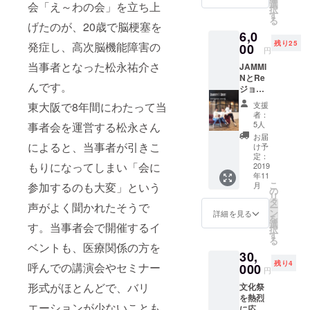
みの
支援し
選
会「え～わの会」を立ち上
択
森」
てくだ
す
る
（JR桜
げたのが、20歳で脳梗塞を
さった
6,0
ノ宮・
方に送
残り25
発症し、高次脳機能障害の
地下鉄
00
りま
円
都島駅
す。
当事者となった松永祐介さ
JAMMI
近く）
NとRe
にて講
んです。
ジョブ
演を開
のコラ
催しま
東大阪で8年間にわたって当
支援
ボTシャ
す。こ
者：
ツ！ 今
ちらの
5人
事者会を運営する松永さん
年の7月
講演に
お届
に、
によると、当事者が引きこ
参加で
け予
JAMMI
きるチ
定：
もりになってしまい「会に
N(
2019
ケット
年11
https://j
です。
こ
参加するのも大変」という
月
ammin.
小林春
の
リ
co.jp/ )
彦さん
タ
声がよく聞かれたそうで
ー
がデザ
は、文
ン
詳細を見る
を
インし
化祭で
選
す。当事者会で開催するイ
択
たNPO
も講演
す
る
法人Re
してく
ベントも、医療関係の方を
30,
ジョブ
ださい
残り4
呼んでの講演会やセミナー
のTシャ
000
ます。
円
ツを販
小林春
形式がほとんどで、バリ
文化祭
売しま
彦 日本
を熱烈
した。
の講演
エーションが少ないことも
に応援