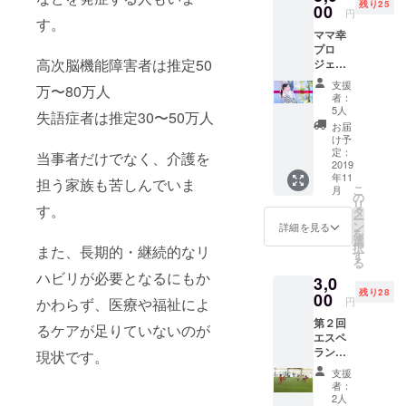
残り25
です。
00
円
す。
認知症
ママ幸
になっ
プロ
てもで
高次脳機能障害者は推定50
ジェク
きるこ
トを応
とはた
支援
万〜80万人
援。リ
くさん
者：
ターン
ある！
5人
失語症者は推定30〜50万人
はサン
そんな
お届
キュレ
思いで
け予
ターと
作って
定：
当事者だけでなく、介護を
ドリッ
2019
いる
年11
プコー
タック
担う家族も苦しんでいま
こ
月
ヒー
の商品
の
リ
す。
パック
です。
タ
ー
（3袋）
送る商
ン
詳細を見る
を
（株）
品はこ
選
択
また、長期的・継続的なリ
ポラリ
ちらで
す
る
スが展
選びま
ハビリが必要となるにもか
3,0
開する
す。ど
残り28
シング
00
んなも
かわらず、医療や福祉によ
円
ルマ
のが届
第２回
ザーの
くか楽
るケアが足りていないのが
エスペ
自立支
しみに
ランサ
援プロ
現状です。
してい
カップ
ジェク
てくだ
支援
のサン
トで
さい
者：
キュー
す。文
ね。
2人