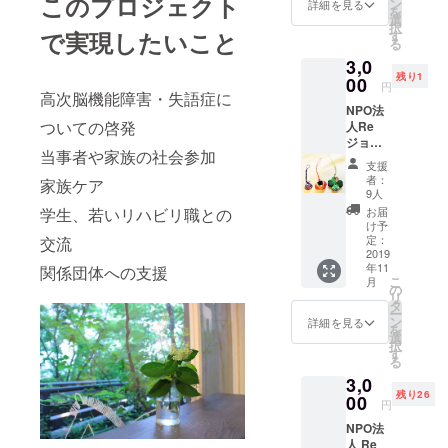
このプロジェクト
ンフ
ターン
ン
詳細を見る
を
レット
に。 な
選
択
を送り
で実現したいこと
ぜ口笛
す
る
ます。
なの
3,0
え〜わ
か？ぜ
残り1
の会は
00
ひISAO
円
高次脳機能障害・失語症に
当事者
STORY
NPO法
が当事
と一緒
ついての啓発
人Re
者のた
にお読
ジョブ
めに開
みくだ
当事者や家族の社会参加
大阪を
催して
さい。
支援
応援
いる会
者：
家族ケア
～和小
です。
9人
物〜 当
当事者
学生、若いリハビリ職との
お届
事者が
の声が
け予
心を込
たくさ
定：
交流
めて
2019
ん詰
年11
関係団体への支援
作った
まった
こ
月
和小物
パンフ
の
リ
麻痺が
レット
タ
ー
ない人
と、可
ン
詳細を見る
を
もたく
愛い葉
選
択
さんい
書の
す
る
ます、
セッ
3,0
麻痺が
ト。医
残り26
あって
00
療・福
円
もでき
祉関係
NPO法
ること
者必読
人 Re
はたく