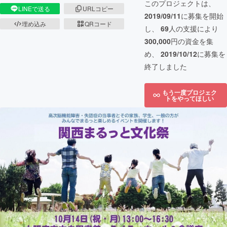
このプロジェクトは、
LINEで送る
URLコピー
2019/09/11
に募集を開始
埋め込み
QRコード
し、
69
人の支援により
300,000
円の資金を集
め、
2019/10/12
に募集を
終了しました
もう一度プロジェク
トをやってほしい