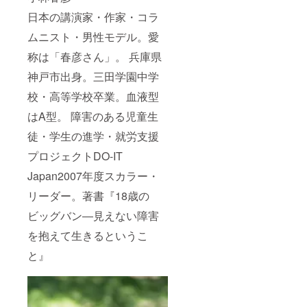
マチ
日本の講演家・作家・コラ
幅:15 持
ち手:60
ムニスト・男性モデル。愛
(cm) ・
生産
称は「春彦さん」。 兵庫県
地 中
国 【プ
神戸市出身。三田学園中学
リン
ト】京
校・高等学校卒業。血液型
都府
はA型。 障害のある児童生
JAMMI
Nスタジ
徒・学生の進学・就労支援
オ ・素
材
プロジェクトDO-IT
コット
ン100%
Japan2007年度スカラー・
リーダー。著書『18歳の
ビッグバン―見えない障害
を抱えて生きるというこ
と』