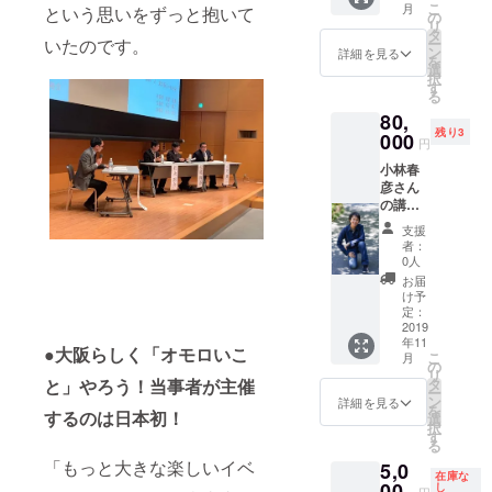
然、障
ジェク
こ
月
という思いをずっと抱いて
NPO法
ナーの
の
害者に
トDO-IT
リ
人Re
ある
タ
なった
Japan2
いたのです。
ー
ジョブ
ページ
ン
ことを
詳細を見る
007年度
を
大阪で
のURL
選
表して
スカ
択
は、こ
を記載
す
いま
ラー・
る
れまで
してく
す。で
リー
80,
当事者
ださ
も、た
ダー。
残り3
や家
000
い。掲
くさん
著書
円
族、理
載に関
の動物
『18歳
小林春
事の言
し、不
や植物
のビッ
彦さん
語聴覚
明な点
が囲ん
グバン
の講演
士、西
につい
でいま
―見え
主催権
村によ
ては、
す。
ない障
支援
小林春
る講演
お問い
ベー
者：
害を抱
彦さん
会を開
合わせ
0人
シック
えて生
は、日
いてき
くださ
デザイ
お届
きると
本の講
まし
い。
け予
ンの
いうこ
演家・
た。そ
定：
白、
と』
作家・
2019
の講演
黒、ネ
年11
コラム
会をリ
●大阪らしく「オモロいこ
イ
こ
月
ニス
ターン
の
ビー、
リ
ト・男
に。開
と」やろう！当事者が主催
タ
ワイン
ー
性モデ
催人数
ン
詳細を見る
レッ
を
するのは日本初！
ルで
や交通
選
ド、マ
択
す。愛
費な
す
スター
る
称は
ど、詳
ド、ラ
「もっと大きな楽しいイベ
5,0
「春彦
細につ
イトブ
在庫な
さ
00
いては
し