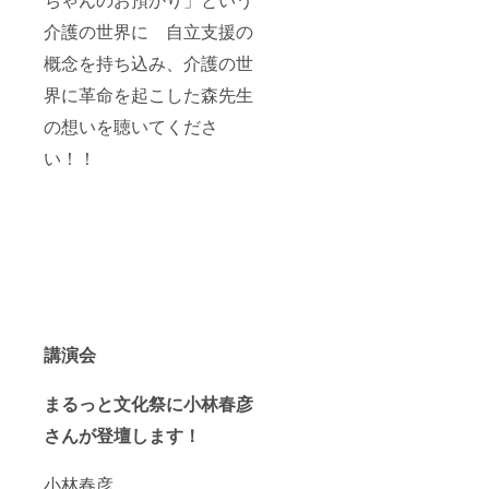
厚手の
キャン
介護の世界に 自立支援の
バス生
概念を持ち込み、介護の世
地を採
用。荷
界に革命を起こした森先生
物が増
えても
の想いを聴いてくださ
安心の
広めの
い！！
マチ
で、手
が塞
がって
いる時
でも使
いやす
いよ
う、持
ち手は
肩掛け
講演会
が出来
る十分
な長さ
まるっと文化祭に小林春彦
です。
・サイ
さんが登壇します！
ズ 高
さ:40 最
大幅:48
小林春彦