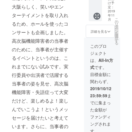
S、M、
と、お
のTシャ
『18歳
け予
L、XL
大阪らしく、笑いやエン
名前ま
ツ等を
定：
のビッ
サイズ
たは企
2019
販売し
グバン
から選
ターテイメントを取り入れ
年11
業名を
まし
―見え
べま
こ
月
掲載 文
た。そ
の
ない障
るため、ホールを使ったコ
す。 レ
リ
化祭HP
の時に
タ
害を抱
ディー
ー
に、お
販売し
ン
えて生
ンサートも企画しました。
詳細を見る
スは、
を
礼の
ていた
選
きると
ワンサ
択
メッ
高次脳機能障害者の当事者
トート
す
いうこ
イズで
る
セージ
バッグ
と』 文
このプロ
す。 発
のために、当事者が主催す
と共に
です。
化祭で
送は
ジェクト
お名前
荷物の
は、講
NPO法
るイベントというのは、こ
を掲載
多いマ
演をし
は、
All-In方
人Re
いたし
マに
ます。
れまでにない試みです。実
ジョブ
式
です。
ます。
ピッタ
春彦さ
大阪か
※支援
リ！
んの講
目標金額に
行委員や出演者で活躍する
らいた
時、必
もちろ
演主催
しま
関わらず、
ず備考
ん、マ
当事者の姿を見せ、高次脳
権をリ
す。 な
欄にご
マじゃ
ターン
2019/10/12
お、在
機能障害・失語症って大変
希望の
なくて
に。 ＊
庫の関
23:59:59
ま
お名前
も、何
開催人
係で、
だけど、楽しめるよ！楽し
をご記
でも
数、交
でに集まっ
発送が
入くだ
ざっく
通費、
んでいこうよ！というメッ
遅れる
た金額が
さい。
り入る
具体的
ものも
この
な講演
ファンディ
セージを届けたいと考えて
ありま
バッグ
内容な
す。あ
ングされま
は超重
います。さらに、当事者の
ど詳細
らかじ
宝！ も
につい
す。