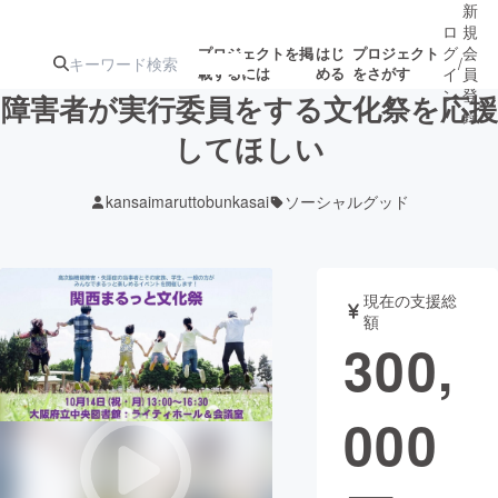
新
ロ
規
グ
会
プロジェクトを掲
はじ
プロジェクト
/
載するには
める
をさがす
イ
員
ン
登
障害者が実行委員をする文化祭を応援
録
してほしい
人気のプロ
注目のリ
注目の新着プロ
募集終了が近いプ
もうすぐ公開
kansaimaruttobunkasai
ソーシャルグッド
ジェクト
ターン
ジェクト
ロジェクト
されます
アート・写真
音楽
現在の支援総
額
300,
テクノロジー・ガジェット
ゲーム・サ
000
映像・映画
書籍・雑誌
ビジネス・起業
チャレンジ