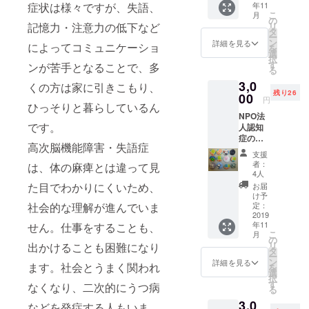
症状は様々ですが、失語、
年11
星湖舎
トー
こ
月
から出
リーも
の
記憶力・注意力の低下など
リ
版予定
ある、
タ
ー
である
生の声
ン
詳細を見る
によってコミュニケーショ
を
アイズ
をぜひ
選
択
の白井
読んで
す
ンが苦手となることで、多
る
さんを
みてく
3,0
特集し
くの方は家に引きこもり、
ださ
残り26
ていま
00
い。担
円
ひっそりと暮らしているん
す。ぜ
当して
NPO法
ひお読
いた言
です。
人認知
みくだ
語聴覚
症の人
さい。
士の解
高次脳機能障害・失語症
とみん
サン
説が
支援
なのサ
キュー
入った
者：
は、体の麻痺とは違って見
ポート
レター
書籍で
4人
セン
付き。
す。
た目でわかりにくいため、
お届
ターを
け予
応援 若
社会的な理解が進んでいま
定：
年認知
2019
年11
せん。仕事をすることも、
症の人
こ
月
に「仕
の
リ
出かけることも困難になり
事の
タ
ー
場」を
ン
詳細を見る
ます。社会とうまく関われ
を
提供し
選
択
ている
す
なくなり、二次的にうつ病
る
タック
3,0
の商品
などを発症する人もいま