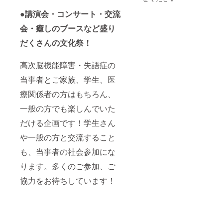
ことを
表して
●講演会・コンサート・交流
いま
会・癒しのブースなど盛り
す。で
も、た
だくさんの文化祭！
くさん
の動物
や植物
高次脳機能障害・失語症の
が囲ん
でいま
当事者とご家族、学生、医
す。素
敵で
療関係者の方はもちろん、
しょ
一般の方でも楽しんでいた
う？ 色
は、生
だける企画です！学生さん
成りと
赤の2
や一般の方と交流すること
色。備
考欄に
も、当事者の社会参加にな
どちら
が良い
ります。多くのご参加、ご
か記入
協力をお待ちしています！
してく
ださい
ね。 発
送は
NPO法
人Re