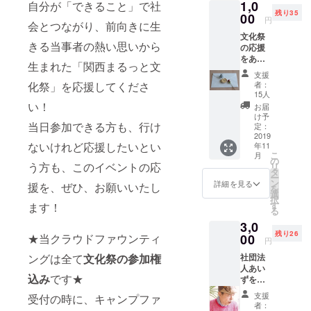
1,0
自分が「できること」で社
残り35
00
円
会とつながり、前向きに生
文化祭
きる当事者の熱い思いから
の応援
をあり
生まれた「関西まるっと文
がと
支援
う。サ
化祭」を応援してくださ
者：
ン
15人
キュー
い！
お届
レ
け予
当日参加できる方も、行け
ター。
定：
この文
2019
ないけれど応援したいとい
年11
化祭の
こ
月
開催報
の
う方も、このイベントの応
リ
告をお
タ
ー
送りし
ン
詳細を見る
援を、ぜひ、お願いいたし
を
ます。
選
択
す
ます！
る
3,0
残り26
★当クラウドファウンティ
00
円
ングは全て
文化祭の参加権
社団法
人あい
込み
です★
ずを応
援 白井
支援
受付の時に、キャンプファ
伊三雄
者：