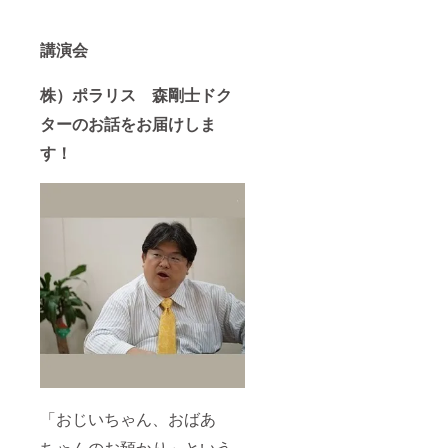
ジョブ
大阪か
らいた
講演会
しま
す。 な
お、在
株）ポラリス 森剛士ドク
庫の関
係で、
ターのお話をお届けしま
発送が
す！
遅れる
ものも
ありま
す。あ
らかじ
めご了
承くだ
さい。
以下
JAMMI
Nより
・郵便
配達員
が持つ
バッグ
にも採
用され
「おじいちゃん、おばあ
るほど
丈夫な
ちゃんのお預かり」という