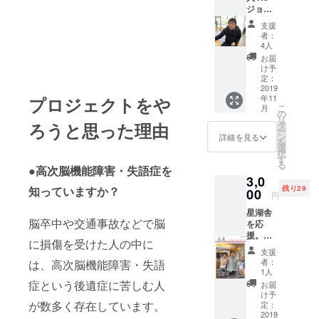
です！
ジョブ
さんあ
大阪を
りま
支援
応援〜
す。
者：
当事者
せっせ
4人
の手
とみん
お届
記〜サ
なで作
け予
ン
りまし
定：
キュー
2019
た。 送
年11
プロジェクトをや
レター
る和小
こ
月
付き
物はこ
の
リ
Amazo
ちらで
ろうと思った理由
タ
ー
nにてオ
選びま
ン
詳細を見る
を
ンデマ
す。ど
選
択
ンド出
んなも
す
る
版をし
●高次脳機能障害・失語症を
のが届
3,0
た当事
くか楽
知っていますか？
残り29
者の手
00
しみに
円
記 手書
してい
星湖舎
き原稿
てくだ
脳卒中や交通事故などで脳
を応
を、右
さい
援。闘
麻痺の
ね。
に損傷を受けた人の中に
病記の
当事者
支援
出版社
が、そ
者：
は、高次脳機能障害・失語
である
のまま
1人
星湖舎
PC入力
症という後遺症に苦しむ人
お届
の文芸
しまし
け予
誌。 こ
が数多く存在しています。
た。そ
定：
の秋、
2019
んなス