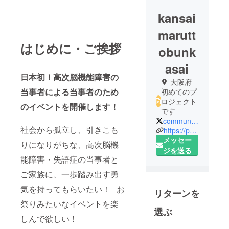
kansai
marutt
はじめに・ご挨拶
obunk
asai
日本初！高次脳機能障害の
大阪府
当事者による当事者のため
初めてのプ
ロジェクト
のイベントを開催します！
です
communicationtk
社会から孤立し、引きこも
https://peraichi.com/landing_pages/view/marutto
メッセー
りになりがちな、高次脳機
ジを送る
能障害・失語症の当事者と
ご家族に、一歩踏み出す勇
気を持ってもらいたい！ お
リターンを
祭りみたいなイベントを楽
選ぶ
しんで欲しい！