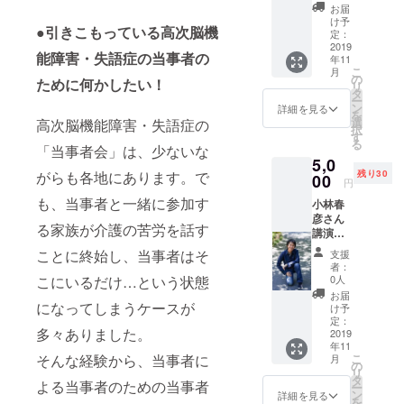
レター
化祭で
お届
と開催
は社長
け予
●引きこもっている高次脳機
報告
の森剛
定：
「養護
2019
士先生
能障害・失語症の当事者の
年11
施設で
による
こ
月
暮らす
熱い講
の
ために何かしたい！
リ
子供た
演が聴
タ
ー
ちに笑
けま
ン
詳細を見る
を
顔と自
す。 こ
選
高次脳機能障害・失語症の
択
信を」
の「マ
す
る
という
「当事者会」は、少ないな
マ幸プ
5,0
思いで
ロジェ
がらも各地にあります。で
残り30
開催す
00
クト」
円
る年に
を応援
も、当事者と一緒に参加す
小林春
１回の
してく
彦さん
フット
ださ
る家族が介護の苦労を話す
講演会
サル大
い。
参加権
会。高
ことに終始し、当事者はそ
支援
文化祭
次脳機
者：
の前
能障害
こにいるだけ…という状態
0人
日、10
の当事
お届
月13日
になってしまうケースが
者が代
け予
19時よ
表を勤
定：
多々ありました。
り、新
2019
めてい
年11
しく
ます。
そんな経験から、当事者に
こ
月
オープ
この理
の
リ
ンした
念に共
タ
よる当事者のための当事者
ー
「くる
感して
ン
詳細を見る
を