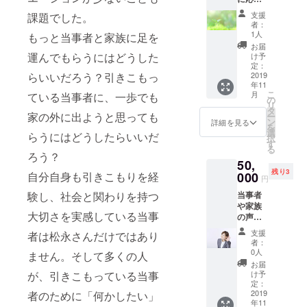
おしゃ
家・作
したい
れなデ
家・コ
支援
課題でした。
人へ！
ザイ
ラムニ
者：
HPにバ
ン、肌
スト・
1人
もっと当事者と家族に足を
ナー広
触りの
男性モ
お届
告を出
よい生
運んでもらうにはどうした
デル。
け予
しま
地で大
定：
愛称は
らいいだろう？引きこもっ
す。 文
2019
人気の
「春彦
年11
化祭HP
JAMMI
さ
こ
月
ている当事者に、一歩でも
にお礼
NのT
の
ん」。
リ
のメッ
シャ
タ
兵庫県
家の外に出ようと思っても
ー
セージ
ツ。再
ン
神戸市
詳細を見る
を
と共に
び登場
選
出身。
らうにはどうしたらいいだ
択
バナー
です！
す
三田学
る
を掲載
みんな
ろう？
園中学
50,
いたし
価値が
校・高
残り3
ます。
自分自身も引きこもりを経
000
あると
等学校
円
備考欄
いう
卒業。
験し、社会と関わりを持つ
当事者
に、掲
メッ
血液型
や家族
載を希
セージ
はA型。
大切さを実感している当事
の声が
望する
をのせ
障害の
聞きた
会社や
たイラ
ある児
支援
者は松永さんだけではあり
い！当
団体、
ストデ
童生
者：
事者、
もしく
ザイ
0人
徒・学
ません。そして多くの人
家族、
は個人
ン。倒
生の進
お届
言語聴
の名
が、引きこもっている当事
れた木
け予
学・就
覚士に
称、表
定：
は、あ
労支援
よる出
2019
者のために「何かしたい」
示させ
る日突
プロ
年11
張講演
たいバ