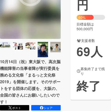
円
まちづくり・地域活性化
60%
目標金額は
CAMPFIRE for Social Good
CAMPFIRE Creation
500,000円
CAMPFIREふるさと納税
machi-ya
コミュニティ
支援者数
69
人
10月14日（祝）東大阪で、高次脳
機能障害の当事者障が実行委員を
募集終了まで残
り
務める文化祭「まるっと文化祭
終了
2019」を開催します。そのサポー
トをする団体の応援を、大阪の、
全国の皆さんにお願いしたいので
す！
ポスト
シェア