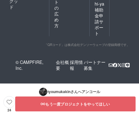
グッ
ト
hi-ya
ド
の
補助
広
金申
め
請サ
方
ポー
ト
「QRコード」は株式会社デンソーウェーブの登録商標です。
© CAMPFIRE,
会社概
採用情
パートナー
Inc.
要
報
募集
tyoumukakin
さんへアンコール
もう一度プロジェクトをやってほしい
24