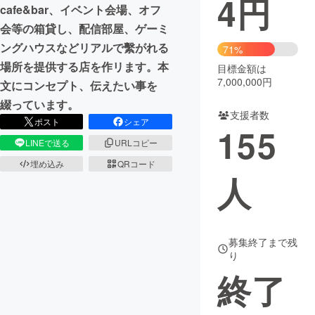
4
円
cafe&bar、イベント会場、オフ
まちづくり・地域活性化
会等の箱貸し、配信部屋、ゲーミ
ングハウスなどリアルで繫がれる
71%
場所を提供する店を作リます。本
目標金額は
CAMPFIRE for Social Good
CAMPFIRE Creation
7,000,000円
文にコンセプト、伝えたい事を
CAMPFIREふるさと納税
machi-ya
コミュニティ
綴っています。
支援者数
ポスト
シェア
155
LINEで送る
URLコピー
埋め込み
QRコード
人
募集終了まで残
り
終了