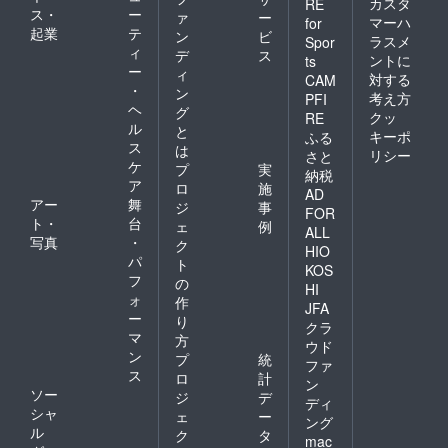
カスタ
RE
ス・
ー
ァ
ー
マーハ
for
起業
テ
ン
ビ
ラスメ
Spor
ィ
デ
ス
ントに
ts
ー
ィ
対する
CAM
・
ン
考え方
PFI
ヘ
グ
クッ
RE
ル
と
キーポ
ふる
ス
は
リシー
さと
ケ
プ
実
納税
ア
ロ
施
AD
アー
舞
ジ
事
FOR
ト・
台
ェ
例
ALL
写真
・
ク
HIO
パ
ト
KOS
フ
の
HI
ォ
作
JFA
ー
り
クラ
マ
方
ウド
ン
プ
統
ファ
ス
ロ
計
ン
ソー
ジ
デ
ディ
シャ
ェ
ー
ング
ル
ク
タ
mac