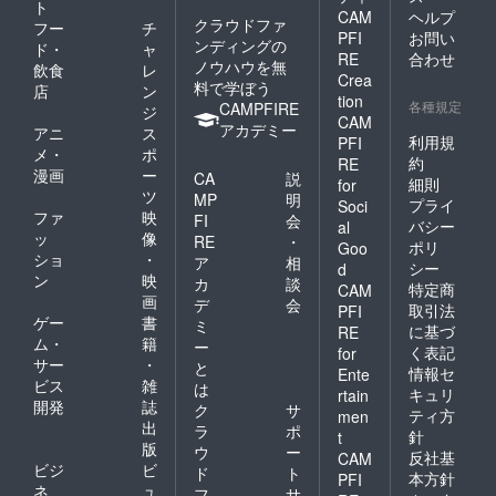
ト
CAM
ヘルプ
クラウドファ
フー
チ
PFI
お問い
ンディングの
ド・
ャ
RE
合わせ
ノウハウを無
飲食
レ
Crea
料で学ぼう
店
ン
tion
各種規定
CAMPFIRE
ジ
CAM
アカデミー
アニ
ス
利用規
PFI
メ・
ポ
約
RE
漫画
ー
CA
説
細則
for
ツ
MP
明
プライ
Soci
ファ
映
FI
会
バシー
al
ッ
像
RE
・
ポリ
Goo
ショ
・
ア
相
シー
d
ン
映
カ
談
特定商
CAM
画
デ
会
取引法
PFI
ゲー
書
ミ
に基づ
RE
ム・
籍
ー
く表記
for
サー
・
と
情報セ
Ente
ビス
雑
は
キュリ
rtain
開発
誌
ク
サ
ティ方
men
出
ラ
ポ
針
t
版
ウ
ー
反社基
CAM
ビジ
ビ
ド
ト
本方針
PFI
ネ
ュ
フ
サ