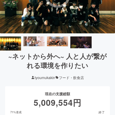
~ネットから外へ~ 人と人が繋が
れる環境を作りたい
tyoumukakin
フード・飲食店
現在の支援総額
5,009,554
円
終了
71
%達成