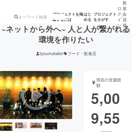
新
ロ
規
グ
会
プロジェクトを掲
はじ
プロジェクト
/
載するには
める
をさがす
イ
員
ン
登
~ネットから外へ~ 人と人が繋がれる
録
環境を作りたい
人気のプロ
注目のリ
注目の新着プロ
募集終了が近いプ
もうすぐ公開
tyoumukakin
フード・飲食店
ジェクト
ターン
ジェクト
ロジェクト
されます
アート・写真
音楽
現在の支援総
額
5,00
テクノロジー・ガジェット
ゲーム・サ
9,55
映像・映画
書籍・雑誌
ビジネス・起業
チャレンジ