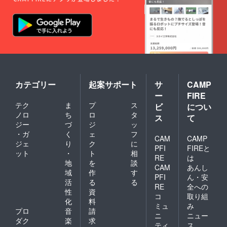
カテゴリー
起案サポート
サ
CAMP
ー
FIRE
テク
ま
プ
ス
ビ
につい
ノロ
ち
ロ
タ
ス
て
ジー
づ
ジ
ッ
・ガ
く
ェ
フ
CAM
CAMP
ジェ
り
ク
に
PFI
FIREと
ット
・
ト
相
RE
は
地
を
談
CAM
あんし
域
作
す
PFI
ん・安
活
る
る
RE
全への
性
資
コ
取り組
化
料
ミュ
み
プロ
音
請
ニ
ニュー
ダク
楽
求
ティ
ス