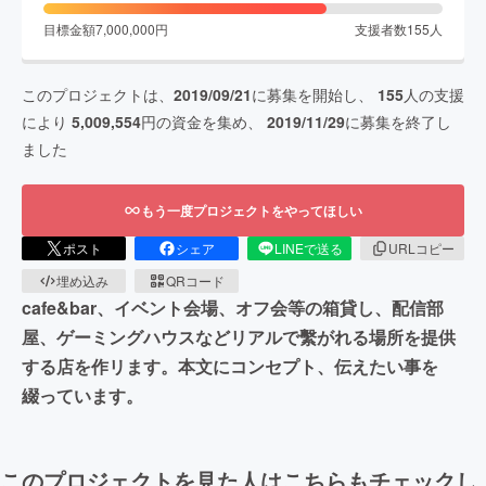
目標金額
7,000,000
円
支援者数
155
人
このプロジェクトは、
2019/09/21
に募集を開始し、
155
人の支援
により
5,009,554
円の資金を集め、
2019/11/29
に募集を終了し
ました
もう一度プロジェクトをやってほしい
ポスト
シェア
LINEで送る
URLコピー
埋め込み
QRコード
cafe&bar、イベント会場、オフ会等の箱貸し、配信部
屋、ゲーミングハウスなどリアルで繫がれる場所を提供
する店を作リます。本文にコンセプト、伝えたい事を
綴っています。
このプロジェクトを見た人はこちらもチェックし