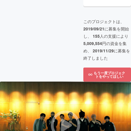
このプロジェクトは、
2019/09/21
に募集を開始
し、
155
人の支援により
5,009,554
円の資金を集
め、
2019/11/29
に募集を
終了しました
もう一度プロジェク
トをやってほしい