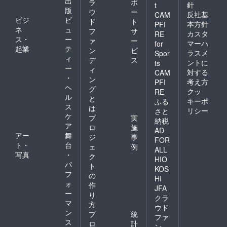
出
ラ
ポ
針
t
版
ウ
ー
反社基
CAM
ビジ
ビ
ド
ト
本方針
PFI
ネ
ュ
フ
サ
カスタ
RE
ス・
ー
ァ
ー
マーハ
for
起業
テ
ン
ビ
ラスメ
Spor
ィ
デ
ス
ントに
ts
ー
ィ
対する
CAM
・
ン
考え方
PFI
ヘ
グ
クッ
RE
ル
と
キーポ
ふる
ス
は
リシー
さと
ケ
プ
実
納税
ア
ロ
施
AD
アー
舞
ジ
事
FOR
ト・
台
ェ
例
ALL
写真
・
ク
HIO
パ
ト
KOS
フ
の
HI
ォ
作
JFA
ー
り
クラ
マ
方
ウド
ン
プ
統
ファ
ス
ロ
計
ン