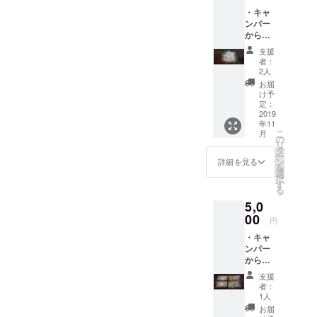
・キャ
ンパー
からの
お礼の
支援
手紙 ・
者：
取り組
2人
みの様
お届
子がわ
け予
かる写
定：
真 ・地
2019
年11
元の方
こ
月
が作っ
の
リ
たブ
タ
ー
ローチ
ン
詳細を見る
を
（１
選
択
点）
す
る
※ブ
5,0
ローチ
の図柄
00
円
の選定
・キャ
はお任
ンパー
せくだ
からの
さい
お礼の
支援
手紙 ・
者：
取り組
1人
みの様
お届
子がわ