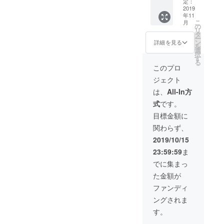
かる写
く）
定：
真 ・農
2019
年11
家民泊
住所：
こ
月
「三國
〒696-
の
リ
屋（み
0704 島
タ
ー
くに
根県邑
ン
詳細を見る
を
や）」
智郡美
選
択
宿泊券
郷町都
す
る
（ペ
賀本郷
このプロ
ア）
97番地
ジェクト
有
効期
電話：
は、
All-In方
限：令
0855-
式
です。
和元年
74-
１１
6122
目標金額に
月〜令
関わらず、
和２年
１０年
2019/10/15
３１月
23:59:59
ま
（土日
祝を除
でに集まっ
く）
た金額が
住所：
ファンディ
〒696-
ングされま
0704 島
根県邑
す。
智郡美