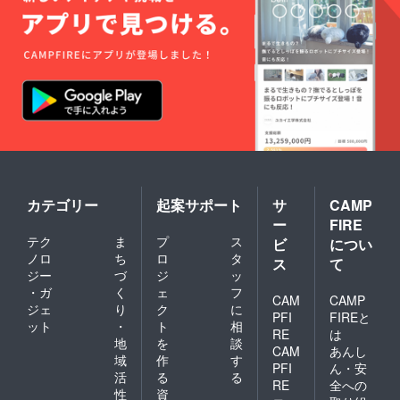
カテゴリー
起案サポート
サ
CAMP
ー
FIRE
テク
ま
プ
ス
ビ
につい
ノロ
ち
ロ
タ
ス
て
ジー
づ
ジ
ッ
・ガ
く
ェ
フ
CAM
CAMP
ジェ
り
ク
に
PFI
FIREと
ット
・
ト
相
RE
は
地
を
談
CAM
あんし
域
作
す
PFI
ん・安
活
る
る
RE
全への
性
資