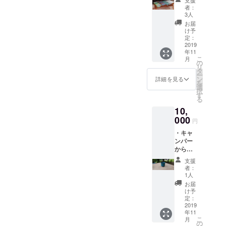
手紙 ・
い
者：
取り組
3人
みの様
お届
子がわ
け予
かる写
定：
真 ・地
2019
年11
元の方
こ
月
が機織
の
リ
り機で
タ
ー
製作し
ン
詳細を見る
を
たス
選
択
カーフ
す
る
（１
10,
点）
※ス
000
円
カーフ
・キャ
の図柄
ンパー
の選定
からの
はお任
お礼の
せくだ
支援
手紙 ・
さい
者：
取り組
1人
みの様
お届
子がわ
け予
かる写
定：
真 ・美
2019
年11
郷ブ
こ
月
ルーの
の