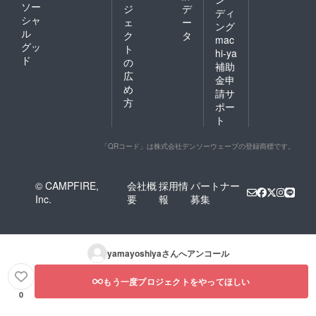
ソー
ジ
デ
ディ
シャ
ェ
ー
ング
ル
ク
タ
mac
グッ
ト
hi-ya
ド
の
補助
広
金申
め
請サ
方
ポー
ト
「QRコード」は株式会社デンソーウェーブの登録商標です。
© CAMPFIRE,
会社概
採用情
パートナー
Inc.
要
報
募集
yamayoshiya
さんへアンコール
もう一度プロジェクトをやってほしい
0