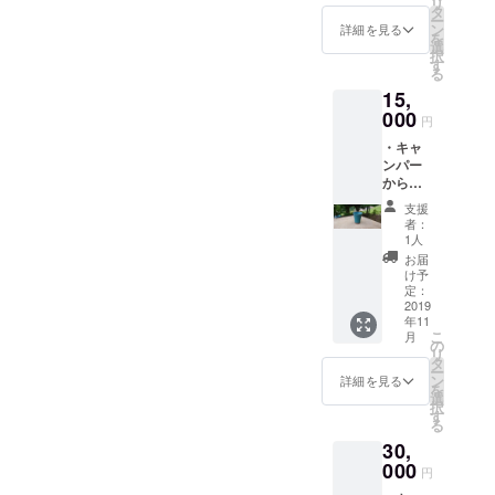
リ
陶器
タ
ー
（湯
ン
詳細を見る
を
呑）※橋
選
択
本白道
す
る
さん製
15,
作
000
円
・キャ
ンパー
からの
お礼の
支援
手紙 ・
者：
取り組
1人
みの様
お届
子がわ
け予
かる写
定：
真 ・美
2019
年11
郷ブ
こ
月
ルーの
の
リ
陶器
タ
ー
（タン
ン
詳細を見る
を
ブ
選
択
ラー）
す
る
※橋本
30,
白道さ
ん製作
000
円