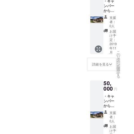
・キャ
ンパー
からの
お礼の
支援
手紙 ・
者：
取り組
0人
みの様
お届
子がわ
け予
かる写
定：
真 ・農
2019
年11
家民泊
こ
月
「三國
の
リ
屋（み
タ
ー
くに
ン
詳細を見る
を
や）」
選
択
宿泊券
す
る
（お一
50,
人様）
有効期
000
円
限：令
・キャ
和元年
ンパー
１１
からの
月〜令
お礼の
和２年
支援
手紙 ・
１０年
者：
取り組
３１月
0人
みの様
（土日
お届
子がわ
祝を除
け予