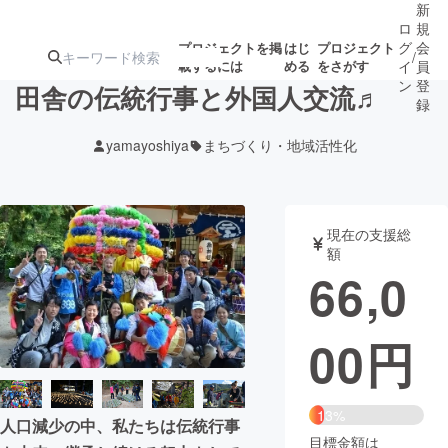
新
ロ
規
グ
会
プロジェクトを掲
はじ
プロジェクト
/
載するには
める
をさがす
イ
員
ン
登
田舎の伝統行事と外国人交流♬
録
yamayoshiya
まちづくり・地域活性化
人気のプロ
注目のリ
注目の新着プロ
募集終了が近いプ
もうすぐ公開
ジェクト
ターン
ジェクト
ロジェクト
されます
現在の支援総
額
アート・写真
音楽
66,0
テクノロジー・ガジェット
ゲーム・サ
00
円
映像・映画
書籍・雑誌
13%
人口減少の中、私たちは伝統行事
ビジネス・起業
チャレンジ
目標金額は