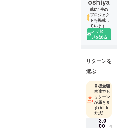
oshiya
他に1件の
プロジェク
トを掲載し
ています
メッセー
ジを送る
リターンを
選ぶ
目標金額
未達でも
リターン
が届きま
す
(All-in
方式)
3,0
00
円