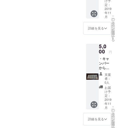
け予
かる写
定：
真 ・地
2019
年11
元の方
こ
月
が作っ
の
リ
た、か
タ
ー
わいい
ン
詳細を見る
を
マグ
選
択
ネット
す
る
（１
5,0
点）
※マ
00
円
グネッ
・キャ
トの図
ンパー
柄の選
からの
定はお
お礼の
任せく
支援
手紙 ・
ださい
者：
取り組
0人
みの様
お届
子がわ
け予
かる写
定：
真 ・地
2019
年11
元の方
こ
月
が作っ
の
リ
たキー
タ
ー
ホル
ン
詳細を見る
を
ダー
選
択
（１