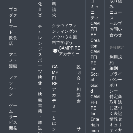
コ
取り組
化
料
ミュ
み
プロ
音
請
ニ
ニュー
ダク
楽
求
ティ
ス
ト
CAM
ヘルプ
クラウドファ
フー
チ
PFI
お問い
ンディングの
ド・
ャ
RE
合わせ
ノウハウを無
飲食
レ
Crea
料で学ぼう
店
ン
tion
各種規定
CAMPFIRE
ジ
CAM
アカデミー
アニ
ス
利用規
PFI
メ・
ポ
約
RE
漫画
ー
CA
説
細則
for
ツ
MP
明
プライ
Soci
ファ
映
FI
会
バシー
al
ッ
像
RE
・
ポリ
Goo
ショ
・
ア
相
シー
d
ン
映
カ
談
特定商
CAM
画
デ
会
取引法
PFI
ゲー
書
ミ
に基づ
RE
ム・
籍
ー
く表記
for
サー
・
と
情報セ
Ente
ビス
雑
は
キュリ
rtain
開発
誌
ク
サ
ティ方
men