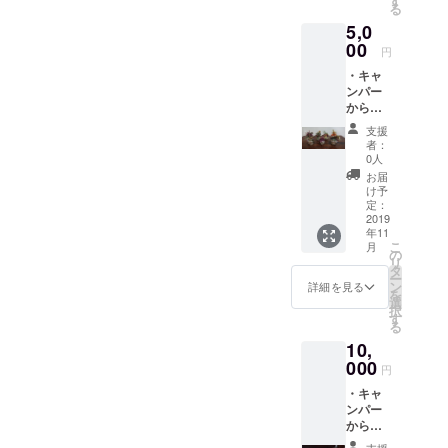
す
る
点）
5,0
※
キーホ
00
円
ルダー
・キャ
の図柄
ンパー
の選定
からの
はお任
お礼の
せくだ
支援
手紙 ・
さい
者：
取り組
0人
みの様
お届
子がわ
け予
かる写
定：
真 ・地
2019
年11
元の方
こ
月
が作っ
の
リ
たアレ
タ
ー
ンジフ
ン
詳細を見る
を
ラワー
選
択
（造
す
る
花）1点
10,
※ア
レンジ
000
円
フラ
・キャ
ワーの
ンパー
選定は
からの
お任せ
お礼の
くださ
支援