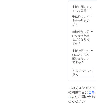
郷町都
賀本郷
支援に関するよ
97番地
くある質問
電話：
手数料はいく
0855-
らかかります
74-
か？
6122
目標金額に届
かなかった場
合どうなりま
すか？
支援で困った
時はどこに相
談したらいい
ですか？
ヘルプページを
見る
このプロジェクト
の問題報告は
こち
ら
よりお問い合わ
せください