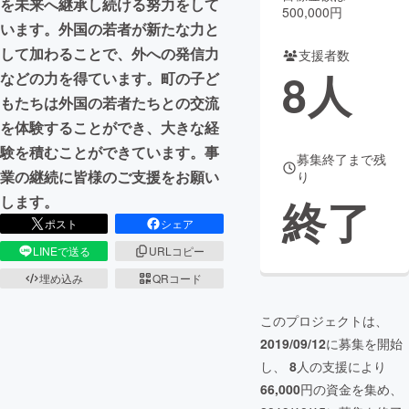
を未来へ継承し続ける努力をして
500,000円
います。外国の若者が新たな力と
まちづくり・地域活性化
して加わることで、外への発信力
支援者数
8
人
などの力を得ています。町の子ど
CAMPFIRE for Social Good
CAMPFIRE Creation
もたちは外国の若者たちとの交流
CAMPFIREふるさと納税
machi-ya
コミュニティ
を体験することができ、大きな経
験を積むことができています。事
募集終了まで残
業の継続に皆様のご支援をお願い
り
終了
します。
ポスト
シェア
LINEで送る
URLコピー
埋め込み
QRコード
このプロジェクトは、
2019/09/12
に募集を開始
し、
8
人の支援により
66,000
円の資金を集め、