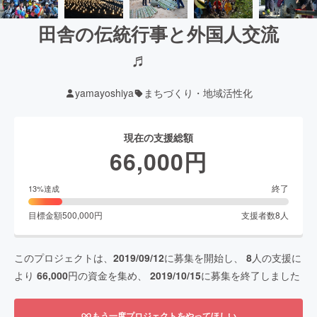
田舎の伝統行事と外国人交流
♬
yamayoshiya
まちづくり・地域活性化
現在の支援総額
66,000
円
終了
13
%達成
目標金額
500,000
円
支援者数
8
人
このプロジェクトは、
2019/09/12
に募集を開始し、
8
人の支援に
より
66,000
円の資金を集め、
2019/10/15
に募集を終了しました
もう一度プロジェクトをやってほしい