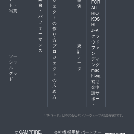
ジ
事
FOR
ト・
台
ェ
例
ALL
写真
・
ク
HIO
パ
ト
KOS
フ
の
HI
ォ
作
JFA
ー
り
クラ
マ
方
ウド
ン
プ
統
ファ
ス
ロ
計
ン
ソー
ジ
デ
ディ
シャ
ェ
ー
ング
ル
ク
タ
mac
グッ
ト
hi-ya
ド
の
補助
広
金申
め
請サ
方
ポー
ト
「QRコード」は株式会社デンソーウェーブの登録商標です。
© CAMPFIRE,
会社概
採用情
パートナー