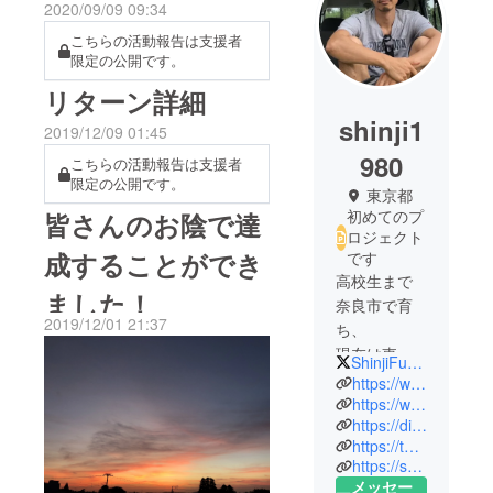
2020/09/09 09:34
こちらの活動報告は支援者
限定の公開です。
リターン詳細
shinji1
2019/12/09 01:45
980
こちらの活動報告は支援者
限定の公開です。
東京都
初めてのプ
皆さんのお陰で達
ロジェクト
成することができ
です
高校生まで
ました！
奈良市で育
2019/12/01 21:37
ち、
現在は東京
ShinjiFukushim1
で妻と子供2
https://www.instagram.com/shinji.fukushima/
人で暮ら
https://www.youtube.com/watch?v=uexvNvTVpn8&t=53s
https://diy-home.localinfo.jp
す。
https://twitter.com/ShinjiFukushim1
職業：アパ
https://suumo.jp/journal/2019/01/10/161428/
レル業 バ
メッセー