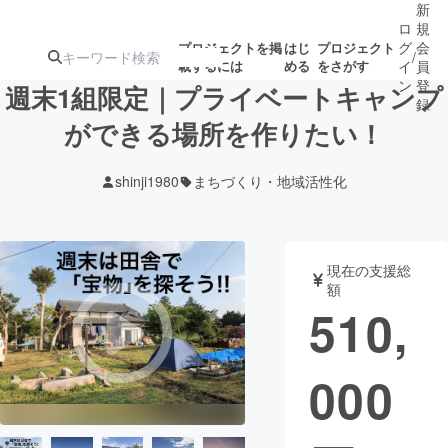
新
ロ
規
グ
会
プロジェクトを掲
はじ
プロジェクト
/
載するには
める
をさがす
イ
員
ン
登
週末1組限定｜プライベートキャンプ
録
ができる場所を作りたい！
人気のプロ
注目のリ
注目の新着プロ
募集終了が近いプ
もうすぐ公開
shinji1980
まちづくり・地域活性化
ジェクト
ターン
ジェクト
ロジェクト
されます
アート・写真
音楽
現在の支援総
額
510,
テクノロジー・ガジェット
ゲーム・サ
000
映像・映画
書籍・雑誌
ビジネス・起業
チャレンジ