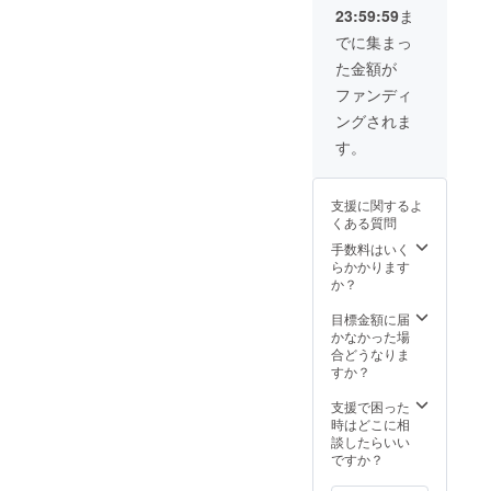
ご負担
に招待
は各自
の責任
ます。
23:59:59
ま
くださ
しま
でお持
は負い
盗難・
い。
す。週
ちくだ
でに集まっ
ませ
紛失に
末の具
さい。
ん。 ・
ついて
た金額が
体的な
・現地
現地へ
の一切
スケ
までの
ファンディ
の道中
の責任
ジュー
交通費
は事故
は負い
ングされま
ルの共
宿泊費
等の無
ませ
有、コ
はご負
す。
いよう
ん。 ・
ミュニ
担くだ
お気を
参加す
ケー
さい。
つけく
るに当
ション
（JR長
ださ
たって
支援に関するよ
はこの
者町
い。 ・
の往
くある質問
ページ
駅）日
有効期
路・帰
内でお
手数料はいく
帰りで
限はプ
路等移
こない
らかかります
も泊ま
ロジェ
動途中
ます。
か？
り（テ
クト成
の事故
・家を
ントの
立月か
に対し
貸すわ
目標金額に届
素泊ま
ら2年と
ても責
けでは
かなかった場
り）で
させて
任を負
ありま
合どうなりま
も可能
頂きま
いかね
せん。
すか？
です。
す。
ます。
庭のス
・旅行
現地へ
ペース
支援で困った
中に発
の道中
とテン
時はどこに相
生した
は事故
ト寝
談したらいい
事故や
等の無
袋、自
ですか？
怪我・
いよう
転車を
病気な
お気を