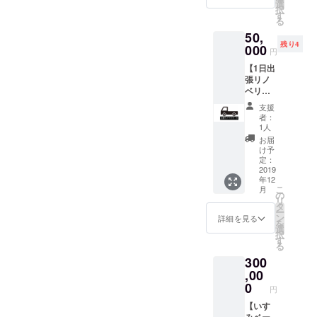
となり
いでく
選
い。 ・
はご負
択
ます。
ださ
す
現地ま
担くだ
る
・有効
い。 大
での交
さい。
50,
期限は1
人2名子
通費は
（JR長
残り4
回目の
000
供2名
ご負担
円
者町
使用月
おすす
くださ
駅）日
【1日出
から1年
めス
い。
帰りで
張リノ
とさせ
ポット
（JR長
も泊ま
ベリ
て頂き
もお伝
者町
り（テ
ター
ます。
えしま
駅） ・
支援
ントの
ン】 あ
いすみ
す。 ・
旅行中
者：
素泊ま
なたの
ベース
プロ
1人
に発生
り）で
家やお
に来て
ジェク
した事
お届
も可能
店で壊
頂き、
ト成立
け予
故や怪
です。
れてい
自転車
定：
後の
我・病
・旅行
るもの
2019
で海や
2020年
気など
中に発
年12
をリノ
川など
1月から
に関し
生した
こ
月
ベしま
好きな
の
非公開
ては、
事故や
リ
す。 電
とこに
タ
の
こちら
怪我・
ー
気、水
行くの
ン
Facebo
詳細を見る
に故
病気な
を
道など
もよ
選
okグ
意・重
どに関
択
免許が
し、
す
ループ
過失が
して
る
必要な
ベース
に招待
ある場
は、こ
300
ものは
内で薪
しま
合を除
ちらに
NGで
,00
割り、
す。週
き、一
故意・
す。 東
土いじ
0
末の具
切の責
円
重過失
京近郊
り、工
体的な
任を負
がある
以外は
【いす
具を
スケ
いかね
場合を