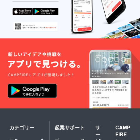
・旅行
保護者
中に発
様の責
生した
任に
事故や
おいて
怪我・
管理さ
病気な
れます
どに関
ようお
して
願いし
は、こ
ます。
ちらに
盗難・
故意・
紛失に
重過失
ついて
がある
の一切
場合を
の責任
除き、
は負い
一切の
ませ
責任を
ん。 ・
負いか
参加す
ねます
るに当
ことを
たって
あらか
の往
じめご
路・帰
了承く
路等移
ださ
動途中
い。 ・
の事故
盗難等
に対し
カテゴリー
起案サポート
サ
CAMP
防止の
ても責
ー
FIRE
ため貴
任を負