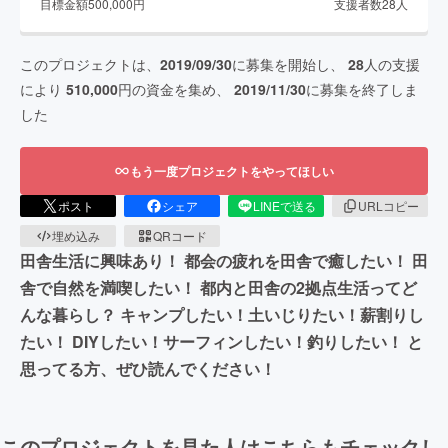
目標金額
500,000
円
支援者数
28
人
このプロジェクトは、
2019/09/30
に募集を開始し、
28
人の支援
により
510,000
円の資金を集め、
2019/11/30
に募集を終了しま
した
もう一度プロジェクトをやってほしい
ポスト
シェア
LINEで送る
URLコピー
埋め込み
QRコード
田舎生活に興味あり！ 都会の疲れを田舎で癒したい！ 田
舎で自然を満喫したい！ 都内と田舎の2拠点生活ってど
んな暮らし？ キャンプしたい！土いじりたい！薪割りし
たい！ DIYしたい！サーフィンしたい！釣りしたい！ と
思ってる方、ぜひ読んでください！
このプロジェクトを見た人はこちらもチェックし