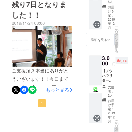
援のメッセージがあったか
古民家
6人
残り7日となりま
をリノ
お届
ら、ここまで走ってこれま
ベー
け予
した！！
ション
定：
した！ 気持ち的に折れそう
中 私が
2019
2019/11/24 08:00
年12
な時もありましたが、挑戦
古民家
こ
月
に行く
の
リ
せずに諦めるより、成功や
週末
タ
ー
に、一
ン
詳細を見る
失敗は考えず、自分を信じ
を
緒にDIY
選
択
に参加
す
て行動しようと考えて、今
る
できま
3,0
日までこれました。 最初は
す。 イ
残り18
ンパク
00
円
ベースキャンプ場ですが こ
トドラ
ご支援頂き本当にありがと
【ノウ
イ
のいすみベースを拠点に →
ハウリ
バー、
うございます！！今日まで
ター
丸ノ
ゲストハウス →体験広場 →
ン】悩
コ、カ
に20名の方183000円まで支
支援
もっと見る
み相談
コミュニティ広場 →(自分の
ンナ、
者：
受けま
援金集まりました。本当に
あらゆ
2人
夢である)水をきれいにする
す。
る工具
お届
ありがとうございます！残
1
DIYにつ
を使っ
け予
文化を作るための活動へと
いて。
てリノ
定：
り7日となりました！あと約
2拠点生
2019
ベー
拡大していきます。 これも
年12
活につ
ション
31万円最後まで諦めず挑戦
こ
月
いて。
今回のクラファンが成功す
の助手
の
リ
田舎暮
して行きます！！前日ある
をして
タ
ー