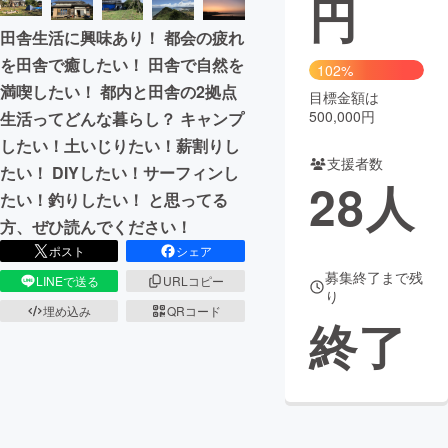
円
田舎生活に興味あり！ 都会の疲れ
まちづくり・地域活性化
を田舎で癒したい！ 田舎で自然を
102%
満喫したい！ 都内と田舎の2拠点
目標金額は
CAMPFIRE for Social Good
CAMPFIRE Creation
500,000円
生活ってどんな暮らし？ キャンプ
CAMPFIREふるさと納税
machi-ya
コミュニティ
したい！土いじりたい！薪割りし
支援者数
たい！ DIYしたい！サーフィンし
28
人
たい！釣りしたい！ と思ってる
方、ぜひ読んでください！
ポスト
シェア
募集終了まで残
LINEで送る
URLコピー
り
埋め込み
QRコード
終了