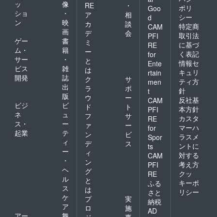
路等移
ッ
像
RE
・
ポリ
Goo
動途中
ショ
・
ア
相
の事故
シー
d
ン
映
カ
談
に対し
特定商
CAM
画
ても責
デ
会
取引法
PFI
任を負
ゲー
書
ミ
に基づ
RE
いかね
ム・
籍
ー
く表記
for
ます。
サー
・
と
情報セ
現地へ
Ente
ビス
雑
は
の道中
キュリ
rtain
開発
誌
は事故
ク
サ
ティ方
men
等の無
出
ラ
ポ
針
t
いよう
版
ウ
ー
反社基
CAM
お気を
ビジ
ビ
ド
ト
本方針
PFI
つけく
ネ
ュ
フ
サ
ださ
カスタ
RE
ス・
ー
ァ
ー
い。
マーハ
for
起業
テ
ン
ビ
ラスメ
Spor
ィ
デ
ス
ントに
ts
ー
ィ
対する
CAM
・
ン
考え方
PFI
ヘ
グ
クッ
RE
ル
と
キーポ
ふる
ス
は
リシー
さと
ケ
プ
実
納税
ア
ロ
施
AD
アー
舞