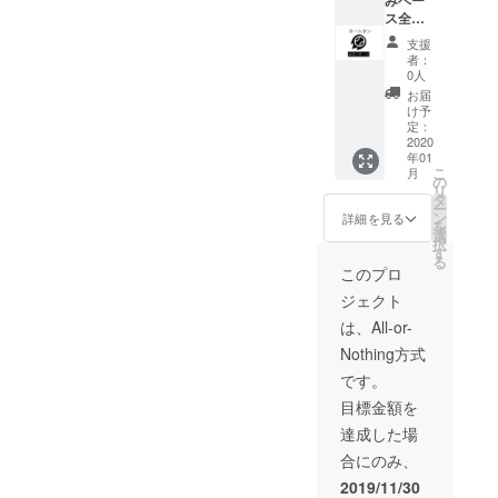
別途交
みベー
使って
ジュー
ますこ
除き、
通費頂
ス全力
DIYな
ルの共
とをあ
一切の
きま
応援】
ど、 自
有、コ
らかじ
支援
責任を
す。
支援し
由に外
ミュニ
めご了
者：
負いか
（応相
ます！
房の1日
ケー
0人
承くだ
ねます
談）
の気持
を楽し
ション
さい。
お届
ことを
ちで
いでく
はこの
け予
・盗難
あらか
300,000
ださ
定：
ページ
等防止
じめご
円 リ
2020
い。 大
内でお
のため
了承く
年01
ターン
人2名子
こない
貴重品
ださ
こ
月
は、直
供2名
の
ます。
は持ち
い。 ・
リ
筆のお
おすす
タ
・家を
歩くな
盗難等
ー
手紙と
めス
ン
貸すわ
詳細を見る
どご本
防止の
を
いすみ
ポット
選
けでは
人・参
ため貴
択
の町を1
もお伝
す
ありま
加者・
重品は
る
日アテ
えしま
せん。
このプロ
保護者
持ち歩
ンドし
す。 ・
庭のス
様の責
くなど
ジェクト
ます。
プロ
ペース
任に
ご本
交通費
ジェク
とテン
は、All-or-
おいて
人・参
と食費
ト成立
ト寝
管理さ
加者・
Nothing方式
はリ
後の
袋、自
れます
保護者
ターン
2020年
転車を
です。
ようお
様の責
に含み
1月から
お貸し
願いし
任に
目標金額を
ます。
非公開
するの
ます。
おいて
※いすみ
の
みなの
達成した場
盗難・
管理さ
の町ま
Facebo
で、そ
紛失に
れます
合にのみ、
での交
okグ
れ以外
ついて
ようお
通費は
ループ
のもの
2019/11/30
の一切
願いし