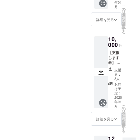
と経済
故や怪
年01
で海や
きま
異なる
的に圧
我・病
こ
月
川など
す。
の
場合で
迫せず
気など
リ
好きな
タ
も返品
に生活
に関し
ー
とこに
ン
不可と
詳細を見る
できる
ては、
を
行くの
選
なりま
方法。
こちら
択
もよ
す
す。
・2拠点
に故
る
し、
のメ
意・重
10,
ベース
リッ
過失が
内で
000
ト、デ
円
ある場
BBQ、
メリッ
合を除
【支援
薪割
ト。 ・
き、一
します
り、土
どんな
切の責
券】 た
いじ
目線で
任を負
だただ
り、工
物件を
支援
いかね
支援を
具を
者：
探せば
ますこ
しま
使って
8人
いいの
とをあ
す。 プ
DIYな
お届
か？な
らかじ
ロジェ
ど、 自
け予
どなど
めご了
クトに
由にい
定：
質問に
承くだ
賛同し
2020
すみの
対して
さい。
年01
た！支
街を楽
自分の
・盗難
こ
月
援した
しいで
の
伝えれ
等防止
リ
い！！
くださ
タ
るノウ
のため
ー
そう
い。 お
ン
詳細を見る
ハウは
貴重品
を
思った
すすめ
選
お伝え
は持ち
択
らぜひ
スポッ
す
しま
歩くな
る
支援を
トもお
す。
どご本
12,
お願い
伝えし