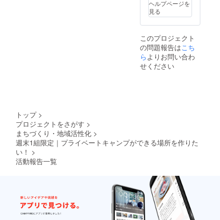
お貸し
どに関
ヘルプページを
つけく
するの
して
見る
ださ
みなの
は、こ
い。 ・
で、そ
ちらに
有効期
れ以外
故意・
限はプ
このプロジェクト
のもの
重過失
ロジェ
の問題報告は
こち
は各自
がある
クト成
ら
よりお問い合わ
でお持
場合を
立月か
ちくだ
除き、
せください
ら１年
さい。
一切の
とさせ
・現地
責任を
て頂き
までの
負いか
ます。
交通費
ねます
宿泊費
ことを
はご負
あらか
トップ
>
担くだ
じめご
プロジェクトをさがす
>
さい。
了承く
まちづくり・地域活性化
>
（JR長
ださ
週末1組限定｜プライベートキャンプができる場所を作りた
者町
い。 ・
駅）日
い！
>
盗難等
帰りで
防止の
活動報告一覧
も泊ま
ため貴
り（テ
重品は
ントの
持ち歩
素泊ま
くなど
り）で
ご本
も可能
人・参
です。
加者・