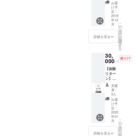
ん。 ア
ても責
パス券
近所さ
ます。
お届
ドバイ
任を負
（体験
んもい
け予
・宅内
スを元
いかね
リター
るの
定：
は改装
に自己
ます。
ン） い
2019
で、利
中のた
責任で
現地へ
年12
すみ
用時間
め、宿
こ
判断し
月
の道中
ベース
は8時か
の
泊はで
リ
てくだ
は事故
に来て
ら17時
タ
きませ
ー
さい。
等の無
頂き、
までの
ン
詳細を見る
ん。庭
を
いよう
自転車
時間と
選
のス
択
お気を
で海や
させて
す
ペース
る
つけく
川など
くださ
とテン
ださ
30,
好きな
い。 ・
ト寝
い。 ・
残り17
とこに
000
庭のス
袋、自
円
有効期
行くの
ペース
転車を
限はプ
【体験
もよ
をお貸
お貸し
ロジェ
リター
し、
ししま
するの
クト成
ン】年
ベース
す。宅
みなの
立月か
間フ
内で薪
内には
で、そ
支援
ら2年と
リーパ
割り、
入れま
者：
れ以外
させて
ス 一年
土いじ
せん。
3人
のもの
頂きま
中、予
り、工
テン
お届
は各自
す。
約が空
具を
ト、自
け予
でお持
いてい
使って
定：
転車は
ちくだ
る日は
2020
DIYな
ご利用
さい。
年01
使用可
ど、 自
できま
・現地
こ
月
能！！
由に外
の
せん。
までの
リ
予約は
房の1日
タ
ご了承
交通費
ー
先客順
を楽し
ン
くださ
詳細を見る
宿泊費
を