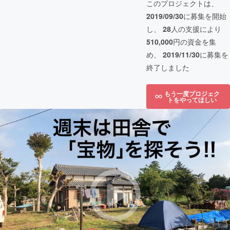
このプロジェクトは、
2019/09/30
に募集を開始
し、
28
人の支援により
510,000
円の資金を集
め、
2019/11/30
に募集を
終了しました
もう一度プロジェク
トをやってほしい