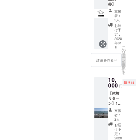
年間で
までの
券】
わる乗り物や観光の移動手
を30本
経験し
交通費
5,000円
程度お
たこと
宿泊費
支援
段として研究？しておられ
私の家
届け。
をお伝
はご負
者：
の中に
興味は
えしま
2人
担くだ
る方で、イタリアでは年配
あなた
あるけ
す。 古
さい。
お届
のお店
ど、距
家を一
け予
者の需要は高まってるそう
（JR長
のチラ
離や時
定：
人でリ
者町
シやフ
2020
です！色々話が盛り上がり
間的な
ノベー
駅）日
年01
ライ
理由で
ション
帰りで
こ
月
ました！私の挑戦している
ヤーを1
体験型
の
して２
も泊ま
リ
年間置
では支
タ
年間で
りでも
ことは、少し時代より早い
ー
かせて
援でき
ン
経験し
詳細を見る
可能で
を
頂きま
ないと
選
たこと
ことかもしれませんが、い
すが、
択
す。 来
いう方
す
をお伝
止まり
る
客時に
すみ ベースに来たら、どこ
へ！ 少
えしま
の場合
10,
見ても
しでも
す。 ・
はご自
より田舎を満喫できるス
残り18
らえる
000
海や自
DIYをす
身で宿
円
ように
然の偉
るメ
泊施設
ペースにして、生きる意味
【体験
設置し
大さを
リッ
を確保
リター
ます！
感じて
ト、デ
を見つけてもらえたら最高
してか
ン】1日
・有効
頂くた
メリッ
ら参加
フリー
期限は
だと思っています。どうか
めのプ
ト ・
してく
支援
パス券
プロ
ランで
DIYノウ
者：
ださ
最後まで応援よろしくお願
いすみ
ジェク
す。 写
2人
ハウの
い。 ・
ベース
ト成立
真はイ
情報収
お届
作業中
いします！福島新次
に来て
月から1
メージ
け予
集方法
に発生
頂き、
年とさ
定：
です。
・意外
した事
自転車
2020
せて頂
写真と