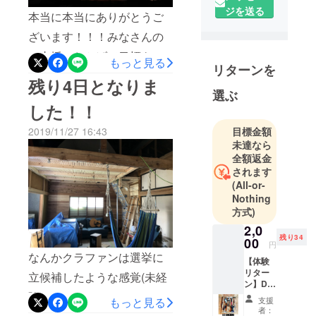
イヤー
ジを送る
本当に本当にありがとうご
2018年3月
千葉県いす
ざいます！！！みなさんの
み市にある
ご支援のおかげで目標を達
もっと見る
古家購入
リターンを
成することができまし
残り4日となりま
平日は東京
選ぶ
た！！！選んで頂いたリ
で仕事
した！！
週末は千葉
ターンを準備して参ります
で古家を
2019/11/27 16:43
目標金額
ので、今しばらくお待ちく
DIYでリノ
未達なら
ださい！
全額返金
ベーション
されます
していま
(All-or-
す。
Nothing
方式)
2,0
残り34
00
円
なんかクラファンは選挙に
【体験
リター
立候補したような感覚(未経
ン】DIY
験だけどw) みなさんから応
体験 築
支援
もっと見る
50年の
者：