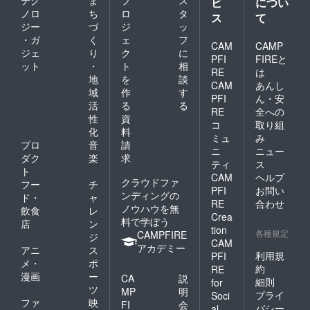
テク
ま
プ
ス
ビ
につい
重品は
いかね
持ち歩
ノロ
ち
ロ
タ
ます。
ス
て
くなど
現地へ
ジー
づ
ジ
ッ
ご本
の道中
・ガ
く
ェ
フ
CAM
CAMP
人・参
は事故
ジェ
り
ク
に
加者・
等の無
PFI
FIREと
ット
・
ト
相
保護者
いよう
RE
は
地
を
談
様の責
お気を
CAM
あんし
任に
つけく
域
作
す
PFI
ん・安
おいて
ださ
活
る
る
RE
全への
管理さ
い。 ・
性
資
れます
コ
取り組
有効期
化
料
ようお
限はプ
ミュ
み
プロ
音
請
願いし
ロジェ
ニ
ニュー
ます。
ダク
楽
求
クト成
ティ
ス
盗難・
立月か
ト
CAM
ヘルプ
紛失に
ら2年と
クラウドファ
フー
チ
ついて
PFI
お問い
させて
ンディングの
ド・
ャ
の一切
頂きま
RE
合わせ
ノウハウを無
飲食
レ
の責任
す。
Crea
料で学ぼう
は負い
店
ン
tion
各種規定
ませ
CAMPFIRE
ジ
CAM
ん。 ・
アカデミー
アニ
ス
利用規
PFI
参加す
メ・
ポ
るに当
約
RE
漫画
ー
CA
説
たって
細則
for
ツ
の往
MP
明
プライ
Soci
路・帰
ファ
映
FI
会
バシー
al