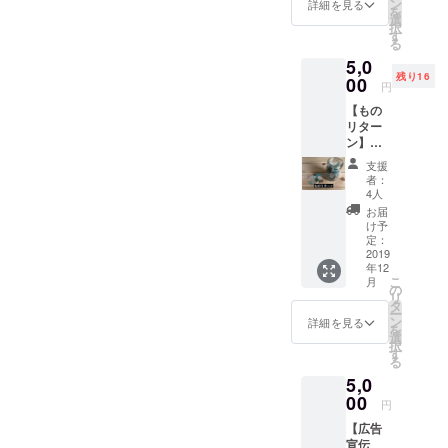
れば さらに加速できること
らしに
頂きま
ン
詳細を見る
を
イベントで2拠点生活者を代
つい
す。 ・
選
だと考えています。 諦めず
択
て。 そ
プロ
す
表して登壇させて頂きまし
る
れ以外
ジェク
挑戦し続けていきます！ 残
5,0
でも、
ト成立
た。皆さん田舎暮らしを検
残り16
どんな
00
り4日間 応援よろしくお願
後、非
円
悩みで
討されている方や都会のス
公開の
いします！
【もの
も、ア
Facebo
タイルに疑問をもられる方
リター
ドバイ
okグ
ン】
スと言
ループ
などが集まっており、これ
シーグ
うより
に招待
支援
ラスor
私も挑
しま
者：
から個人のライフスタイル
流木を
戦中の
す。週
4人
お届け
身です
は変化する時代になってい
末の具
お届
海の宝
ので、
体的な
け予
くんだなーと実感しまし
石シー
それで
定：
スケ
グラス
2019
いいん
ジュー
た。その際にある方との出
年12
を
だと！
ルの共
こ
月
500ml
少しで
の
有、コ
会いがあり、私の挑戦して
リ
のメイ
も挑戦
タ
ミュニ
ー
ソン
する勇
いるクラファンに対してと
ン
ケー
詳細を見る
を
ジャー
気を与
選
ション
択
ても興味を持って頂いた方
いっぱ
えれれ
す
はこの
る
いに入
ばと！
ページ
がいました。田舎のアシス
5,0
れてお
2拠点生
内でお
届け。
00
活をス
こない
ト自転車の普及はまだまだ
円
流木
タート
ます。
【広告
（20〜
して、2
ですが、お年寄りの車に変
・現地
宣伝
27cm）