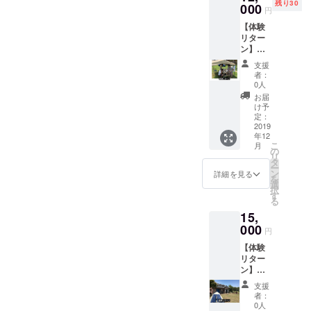
LINEや
人・参
残り30
しま
000
ます。
円
messe
加者・
す！ お
・プロ
ngerで1
保護者
【体験
礼の
ジェク
時間会
様の責
リター
メッ
ト成立
話 ・有
任に
ン】庭
セージ
後の
効期限
おいて
でキャ
を送ら
2020年
支援
はプロ
管理さ
ンプ券
せてい
1月から
者：
ジェク
れます
（4名ま
ただき
非公開
0人
ト成立
ようお
で）
ます。
の
お届
月から2
願いし
BBQ
Facebo
け予
年とさ
ます。
セット
定：
okグ
せて頂
盗難・
をお貸
2019
ループ
きま
紛失に
年12
ししま
に招待
す。 ・
こ
ついて
月
す。 一
の
しま
アドバ
リ
の一切
人3000
タ
す。週
イスで
ー
の責任
円でプ
ン
末の具
詳細を見る
すの
を
は負い
ライ
選
体的な
で、そ
択
ませ
ベート
す
スケ
のアド
る
ん。 ・
BBQを
ジュー
バイス
参加す
15,
お楽し
ルの共
を受け
るに当
みくだ
000
有、コ
円
て行動
たって
さい。
ミュニ
して起
の往
【体験
食材や
ケー
きた利
路・帰
リター
炭はご
ション
害に対
路等移
ン】
自身で
はこの
して責
動途中
ファミ
ご用意
ページ
支援
任は持
の事故
リー1日
くださ
内でお
者：
ちませ
に対し
フリー
い。 ご
0人
こない