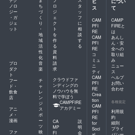
テク
ま
プ
ス
ビ
につい
重品は
いかね
持ち歩
ノロ
ち
ロ
タ
ます。
ス
て
くなど
現地へ
ジー
づ
ジ
ッ
ご本
の道中
・ガ
く
ェ
フ
CAM
CAMP
人・参
は事故
ジェ
り
ク
に
加者・
等の無
PFI
FIREと
ット
・
ト
相
保護者
いよう
RE
は
地
を
談
様の責
お気を
CAM
あんし
任に
つけく
域
作
す
PFI
ん・安
おいて
ださ
活
る
る
RE
全への
管理さ
い。 ・
性
資
れます
コ
取り組
有効期
化
料
ようお
限はプ
ミュ
み
プロ
音
請
願いし
ロジェ
ニ
ニュー
ます。
ダク
楽
求
クト成
ティ
ス
盗難・
立月か
ト
CAM
ヘルプ
紛失に
ら2年と
クラウドファ
フー
チ
ついて
PFI
お問い
させて
ンディングの
ド・
ャ
の一切
頂きま
RE
合わせ
ノウハウを無
飲食
レ
の責任
す。
Crea
料で学ぼう
は負い
店
ン
tion
各種規定
ませ
CAMPFIRE
ジ
CAM
ん。 ・
アカデミー
アニ
ス
利用規
PFI
参加す
メ・
ポ
るに当
約
RE
漫画
ー
CA
説
たって
細則
for
ツ
の往
MP
明
プライ
Soci
路・帰
ファ
映
FI
会
バシー
al