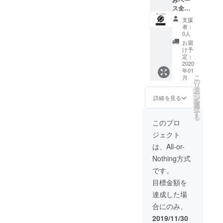
別途交
みベー
使って
ジュー
ますこ
除き、
通費頂
ス全力
DIYな
ルの共
とをあ
一切の
きま
応援】
ど、 自
有、コ
らかじ
支援
責任を
す。
支援し
由に外
ミュニ
めご了
者：
負いか
（応相
ます！
房の1日
ケー
0人
承くだ
ねます
談）
の気持
を楽し
ション
さい。
お届
ことを
ちで
いでく
はこの
け予
・盗難
あらか
300,000
ださ
定：
ページ
等防止
じめご
円 リ
2020
い。 大
内でお
のため
了承く
年01
ターン
人2名子
こない
貴重品
ださ
こ
月
は、直
供2名
の
ます。
は持ち
い。 ・
リ
筆のお
おすす
タ
・家を
歩くな
盗難等
ー
手紙と
めス
ン
貸すわ
詳細を見る
どご本
防止の
を
いすみ
ポット
選
けでは
人・参
ため貴
択
の町を1
もお伝
す
ありま
加者・
重品は
る
日アテ
えしま
せん。
このプロ
保護者
持ち歩
ンドし
す。 ・
庭のス
様の責
くなど
ジェクト
ます。
プロ
ペース
任に
ご本
交通費
ジェク
とテン
は、All-or-
おいて
人・参
と食費
ト成立
ト寝
管理さ
加者・
Nothing方式
はリ
後の
袋、自
れます
保護者
ターン
2020年
転車を
です。
ようお
様の責
に含み
1月から
お貸し
願いし
任に
目標金額を
ます。
非公開
するの
ます。
おいて
※いすみ
の
みなの
達成した場
盗難・
管理さ
の町ま
Facebo
で、そ
紛失に
れます
合にのみ、
での交
okグ
れ以外
ついて
ようお
通費は
ループ
のもの
2019/11/30
の一切
願いし