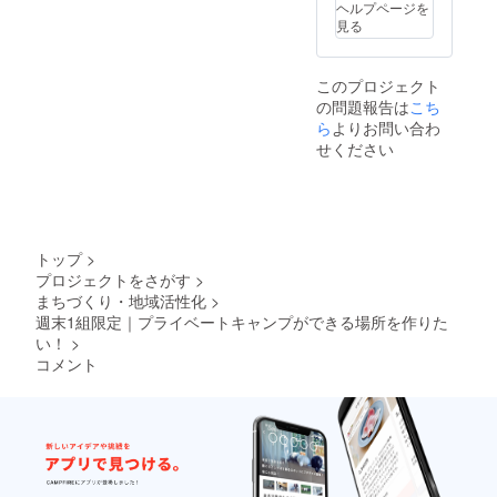
お貸し
どに関
ヘルプページを
つけく
するの
して
見る
ださ
みなの
は、こ
い。 ・
で、そ
ちらに
有効期
れ以外
故意・
限はプ
このプロジェクト
のもの
重過失
ロジェ
の問題報告は
こち
は各自
がある
クト成
ら
よりお問い合わ
でお持
場合を
立月か
ちくだ
除き、
せください
ら１年
さい。
一切の
とさせ
・現地
責任を
て頂き
までの
負いか
ます。
交通費
ねます
宿泊費
ことを
はご負
あらか
トップ
>
担くだ
じめご
プロジェクトをさがす
>
さい。
了承く
まちづくり・地域活性化
>
（JR長
ださ
週末1組限定｜プライベートキャンプができる場所を作りた
者町
い。 ・
駅）日
い！
>
盗難等
帰りで
防止の
コメント
も泊ま
ため貴
り（テ
重品は
ントの
持ち歩
素泊ま
くなど
り）で
ご本
も可能
人・参
です。
加者・