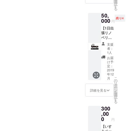
となり
いでく
選
い。 ・
はご負
択
ます。
ださ
す
現地ま
担くだ
る
・有効
い。 大
での交
さい。
50,
期限は1
人2名子
通費は
（JR長
残り4
回目の
000
供2名
ご負担
円
者町
使用月
おすす
くださ
駅）日
【1日出
から1年
めス
い。
帰りで
張リノ
とさせ
ポット
（JR長
も泊ま
ベリ
て頂き
もお伝
者町
り（テ
ター
ます。
えしま
駅） ・
支援
ントの
ン】 あ
いすみ
す。 ・
旅行中
者：
素泊ま
なたの
ベース
プロ
1人
に発生
り）で
家やお
に来て
ジェク
した事
お届
も可能
店で壊
頂き、
ト成立
け予
故や怪
です。
れてい
自転車
定：
後の
我・病
・旅行
るもの
2019
で海や
2020年
気など
中に発
年12
をリノ
川など
1月から
に関し
生した
こ
月
ベしま
好きな
の
非公開
ては、
事故や
リ
す。 電
とこに
タ
の
こちら
怪我・
ー
気、水
行くの
ン
Facebo
詳細を見る
に故
病気な
を
道など
もよ
選
okグ
意・重
どに関
択
免許が
し、
す
ループ
過失が
して
る
必要な
ベース
に招待
ある場
は、こ
300
ものは
内で薪
しま
合を除
ちらに
NGで
,00
割り、
す。週
き、一
故意・
す。 東
土いじ
0
末の具
切の責
円
重過失
京近郊
り、工
体的な
任を負
がある
以外は
【いす
具を
スケ
いかね
場合を