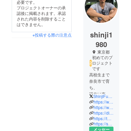
必要です。
プロジェクトオーナーの承
認後に掲載されます。承認
された内容を削除すること
はできません。
shinji1
※投稿する際の注意点
980
東京都
初めてのプ
ロジェクト
です
高校生まで
奈良市で育
ち、
現在は東京
ShinjiFukushim1
で妻と子供2
https://www.instagram.com/shinji.fukushima/
人で暮ら
https://www.youtube.com/watch?v=uexvNvTVpn8&t=53s
https://diy-home.localinfo.jp
す。
https://twitter.com/ShinjiFukushim1
職業：アパ
https://suumo.jp/journal/2019/01/10/161428/
レル業 バ
メッセー