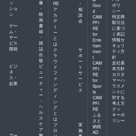
路等移
ッ
像
RE
・
ポリ
Goo
動途中
ショ
・
ア
相
の事故
シー
d
ン
映
カ
談
に対し
特定商
CAM
画
ても責
デ
会
取引法
PFI
任を負
ゲー
書
ミ
に基づ
RE
いかね
ム・
籍
ー
く表記
for
ます。
サー
・
と
情報セ
現地へ
Ente
ビス
雑
は
の道中
キュリ
rtain
開発
誌
は事故
ク
サ
ティ方
men
等の無
出
ラ
ポ
針
t
いよう
版
ウ
ー
反社基
CAM
お気を
ビジ
ビ
ド
ト
本方針
PFI
つけく
ネ
ュ
フ
サ
ださ
カスタ
RE
ス・
ー
ァ
ー
い。
マーハ
for
起業
テ
ン
ビ
ラスメ
Spor
ィ
デ
ス
ントに
ts
ー
ィ
対する
CAM
・
ン
考え方
PFI
ヘ
グ
クッ
RE
ル
と
キーポ
ふる
ス
は
リシー
さと
ケ
プ
実
納税
ア
ロ
施
AD
アー
舞