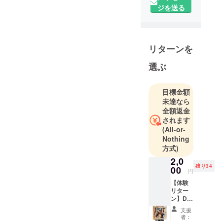
イヤー
ジを送る
2018年3月
千葉県いす
み市にある
古家購入
リターンを
平日は東京
選ぶ
で仕事
週末は千葉
で古家を
目標金額
DIYでリノ
未達なら
全額返金
ベーション
されます
していま
(All-or-
す。
Nothing
方式)
2,0
残り34
00
円
【体験
リター
ン】DIY
体験 築
支援
50年の
者：