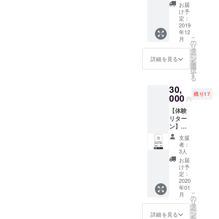
ん。 ア
ても責
パス券
近所さ
ます。
お届
ドバイ
任を負
（体験
んもい
け予
・宅内
スを元
いかね
リター
るの
定：
は改装
に自己
ます。
ン） い
2019
で、利
中のた
責任で
現地へ
年12
すみ
用時間
め、宿
こ
判断し
月
の道中
ベース
は8時か
の
泊はで
リ
てくだ
は事故
に来て
ら17時
タ
きませ
ー
さい。
等の無
頂き、
までの
ン
詳細を見る
ん。庭
を
いよう
自転車
時間と
選
のス
択
お気を
で海や
させて
す
ペース
る
つけく
川など
くださ
とテン
ださ
30,
好きな
い。 ・
ト寝
い。 ・
残り17
とこに
000
庭のス
袋、自
円
有効期
行くの
ペース
転車を
限はプ
【体験
もよ
をお貸
お貸し
ロジェ
リター
し、
ししま
するの
クト成
ン】年
ベース
す。宅
みなの
立月か
間フ
内で薪
内には
で、そ
支援
ら2年と
リーパ
割り、
入れま
者：
れ以外
させて
ス 一年
土いじ
せん。
3人
のもの
頂きま
中、予
り、工
テン
お届
は各自
す。
約が空
具を
ト、自
け予
でお持
いてい
使って
定：
転車は
ちくだ
る日は
2020
DIYな
ご利用
さい。
年01
使用可
ど、 自
できま
・現地
こ
月
能！！
由に外
の
せん。
までの
リ
予約は
房の1日
タ
ご了承
交通費
ー
先客順
を楽し
ン
くださ
詳細を見る
宿泊費
を