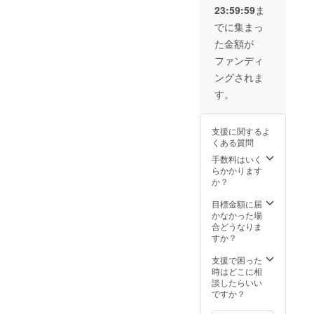
ご負担
に招待
は各自
の責任
ます。
23:59:59
ま
くださ
しま
でお持
は負い
盗難・
い。
す。週
ちくだ
でに集まっ
ませ
紛失に
末の具
さい。
ん。 ・
ついて
た金額が
体的な
・現地
現地へ
の一切
スケ
までの
ファンディ
の道中
の責任
ジュー
交通費
は事故
は負い
ングされま
ルの共
宿泊費
等の無
ませ
有、コ
はご負
す。
いよう
ん。 ・
ミュニ
担くだ
お気を
参加す
ケー
さい。
つけく
るに当
ション
（JR長
ださ
たって
支援に関するよ
はこの
者町
い。 ・
の往
くある質問
ページ
駅）日
有効期
路・帰
内でお
手数料はいく
帰りで
限はプ
路等移
こない
らかかります
も泊ま
ロジェ
動途中
ます。
か？
り（テ
クト成
の事故
・家を
ントの
立月か
に対し
貸すわ
目標金額に届
素泊ま
ら2年と
ても責
けでは
かなかった場
り）で
させて
任を負
ありま
合どうなりま
も可能
頂きま
いかね
せん。
すか？
です。
す。
ます。
庭のス
・旅行
現地へ
ペース
支援で困った
中に発
の道中
とテン
時はどこに相
生した
は事故
ト寝
談したらいい
事故や
等の無
袋、自
ですか？
怪我・
いよう
転車を
病気な
お気を