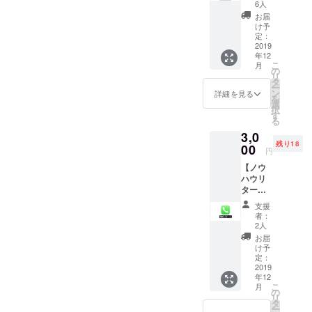
古民家
6人
をリノ
お届
ベー
け予
ション
定：
中 私が
2019
年12
古民家
こ
月
に行く
の
リ
週末
タ
ー
に、一
ン
詳細を見る
を
緒にDIY
選
択
に参加
す
る
できま
3,0
す。 イ
残り18
ンパク
00
円
トドラ
【ノウ
イ
ハウリ
バー、
ター
丸ノ
ン】悩
コ、カ
支援
み相談
ンナ、
者：
受けま
あらゆ
2人
す。
る工具
お届
DIYにつ
を使っ
け予
いて。
てリノ
定：
2拠点生
2019
ベー
年12
活につ
ション
こ
月
いて。
の助手
の
リ
田舎暮
をして
タ
ー