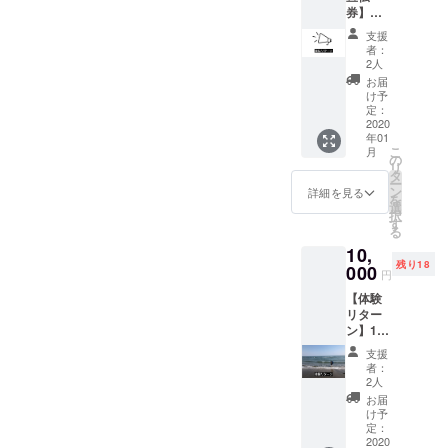
年間で
までの
券】
を30本
経験し
交通費
5,000円
程度お
たこと
宿泊費
支援
私の家
届け。
をお伝
はご負
者：
の中に
興味は
えしま
2人
担くだ
あなた
あるけ
す。 古
さい。
お届
のお店
ど、距
家を一
け予
（JR長
のチラ
離や時
定：
人でリ
者町
シやフ
2020
間的な
ノベー
駅）日
年01
ライ
理由で
ション
帰りで
こ
月
ヤーを1
体験型
の
して２
も泊ま
リ
年間置
では支
タ
年間で
りでも
ー
かせて
援でき
ン
経験し
詳細を見る
可能で
を
頂きま
ないと
選
たこと
すが、
択
す。 来
いう方
す
をお伝
止まり
る
客時に
へ！ 少
えしま
の場合
10,
見ても
しでも
す。 ・
はご自
残り18
らえる
000
海や自
DIYをす
身で宿
円
ように
然の偉
るメ
泊施設
【体験
設置し
大さを
リッ
を確保
リター
ます！
感じて
ト、デ
してか
ン】1日
・有効
頂くた
メリッ
ら参加
フリー
期限は
めのプ
ト ・
してく
支援
パス券
プロ
ランで
DIYノウ
者：
ださ
いすみ
ジェク
す。 写
2人
ハウの
い。 ・
ベース
ト成立
真はイ
情報収
お届
作業中
に来て
月から1
メージ
け予
集方法
に発生
頂き、
年とさ
定：
です。
・意外
した事
自転車
2020
せて頂
写真と