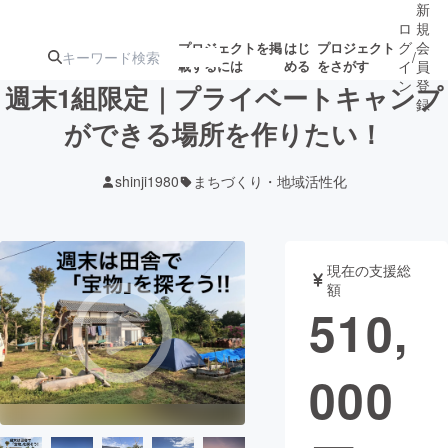
新
ロ
規
グ
会
プロジェクトを掲
はじ
プロジェクト
/
載するには
める
をさがす
イ
員
ン
登
週末1組限定｜プライベートキャンプ
録
ができる場所を作りたい！
人気のプロ
注目のリ
注目の新着プロ
募集終了が近いプ
もうすぐ公開
shinji1980
まちづくり・地域活性化
ジェクト
ターン
ジェクト
ロジェクト
されます
アート・写真
音楽
現在の支援総
額
510,
テクノロジー・ガジェット
ゲーム・サ
000
映像・映画
書籍・雑誌
ビジネス・起業
チャレンジ