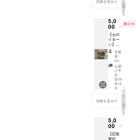
らしに
頂きま
ン
詳細を見る
を
つい
す。 ・
選
択
て。 そ
プロ
す
る
れ以外
ジェク
5,0
でも、
ト成立
残り16
どんな
00
後、非
円
悩みで
公開の
【もの
も、ア
Facebo
リター
ドバイ
okグ
ン】
スと言
ループ
シーグ
うより
に招待
支援
ラスor
私も挑
しま
者：
流木を
戦中の
す。週
4人
お届け
身です
末の具
お届
海の宝
ので、
体的な
け予
石シー
それで
定：
スケ
グラス
2019
いいん
ジュー
年12
を
だと！
ルの共
こ
月
500ml
少しで
の
有、コ
リ
のメイ
も挑戦
タ
ミュニ
ー
ソン
する勇
ン
ケー
詳細を見る
を
ジャー
気を与
選
ション
択
いっぱ
えれれ
す
はこの
る
いに入
ばと！
ページ
5,0
れてお
2拠点生
内でお
届け。
00
活をス
こない
円
流木
タート
ます。
【広告
（20〜
して、2
・現地
宣伝
27cm）