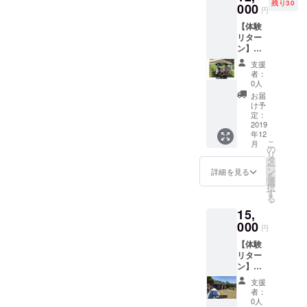
LINEや
人・参
残り30
しま
000
ます。
円
messe
加者・
す！ お
・プロ
ngerで1
保護者
【体験
礼の
ジェク
時間会
様の責
リター
メッ
ト成立
話 ・有
任に
ン】庭
セージ
後の
効期限
おいて
でキャ
を送ら
2020年
支援
はプロ
管理さ
ンプ券
せてい
1月から
者：
ジェク
れます
（4名ま
ただき
非公開
0人
ト成立
ようお
で）
ます。
の
お届
月から2
願いし
BBQ
Facebo
け予
年とさ
ます。
セット
定：
okグ
せて頂
盗難・
をお貸
2019
ループ
きま
紛失に
年12
ししま
に招待
す。 ・
こ
ついて
月
す。 一
の
しま
アドバ
リ
の一切
人3000
タ
す。週
イスで
ー
の責任
円でプ
ン
末の具
詳細を見る
すの
を
は負い
ライ
選
体的な
で、そ
択
ませ
ベート
す
スケ
のアド
る
ん。 ・
BBQを
ジュー
バイス
参加す
15,
お楽し
ルの共
を受け
るに当
みくだ
000
有、コ
円
て行動
たって
さい。
ミュニ
して起
の往
【体験
食材や
ケー
きた利
路・帰
リター
炭はご
ション
害に対
路等移
ン】
自身で
はこの
して責
動途中
ファミ
ご用意
ページ
支援
任は持
の事故
リー1日
くださ
内でお
者：
ちませ
に対し
フリー
い。 ご
0人
こない