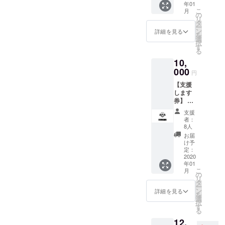
と経済
故や怪
年01
で海や
きま
異なる
的に圧
我・病
こ
月
川など
す。
の
場合で
迫せず
気など
リ
好きな
タ
も返品
に生活
に関し
ー
とこに
ン
不可と
詳細を見る
できる
ては、
を
行くの
選
なりま
方法。
こちら
択
もよ
す
す。
・2拠点
に故
る
し、
のメ
意・重
10,
ベース
リッ
過失が
内で
000
ト、デ
円
ある場
BBQ、
メリッ
合を除
【支援
薪割
ト。 ・
き、一
します
り、土
どんな
切の責
券】 た
いじ
目線で
任を負
だただ
り、工
物件を
支援
いかね
支援を
具を
者：
探せば
ますこ
しま
使って
8人
いいの
とをあ
す。 プ
DIYな
お届
か？な
らかじ
ロジェ
ど、 自
け予
どなど
めご了
クトに
由にい
定：
質問に
承くだ
賛同し
2020
すみの
対して
さい。
年01
た！支
街を楽
自分の
・盗難
こ
月
援した
しいで
の
伝えれ
等防止
リ
い！！
くださ
タ
るノウ
のため
ー
そう
い。 お
ン
詳細を見る
ハウは
貴重品
を
思った
すすめ
選
お伝え
は持ち
択
らぜひ
スポッ
す
しま
歩くな
る
支援を
トもお
す。
どご本
12,
お願い
伝えし