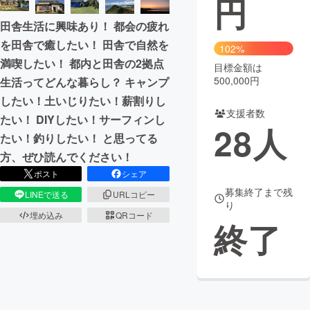
円
田舎生活に興味あり！ 都会の疲れ
まちづくり・地域活性化
を田舎で癒したい！ 田舎で自然を
102%
満喫したい！ 都内と田舎の2拠点
目標金額は
CAMPFIRE for Social Good
CAMPFIRE Creation
500,000円
生活ってどんな暮らし？ キャンプ
CAMPFIREふるさと納税
machi-ya
コミュニティ
したい！土いじりたい！薪割りし
支援者数
たい！ DIYしたい！サーフィンし
28
人
たい！釣りしたい！ と思ってる
方、ぜひ読んでください！
ポスト
シェア
募集終了まで残
LINEで送る
URLコピー
り
埋め込み
QRコード
終了