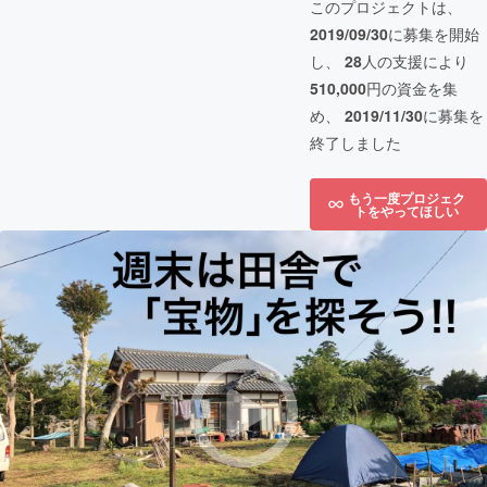
このプロジェクトは、
2019/09/30
に募集を開始
し、
28
人の支援により
510,000
円の資金を集
め、
2019/11/30
に募集を
終了しました
もう一度プロジェク
トをやってほしい