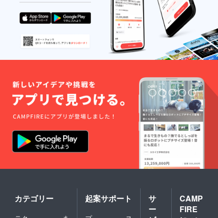
・旅行
保護者
中に発
様の責
生した
任に
事故や
おいて
怪我・
管理さ
病気な
れます
どに関
ようお
して
願いし
は、こ
ます。
ちらに
盗難・
故意・
紛失に
重過失
ついて
がある
の一切
場合を
の責任
除き、
は負い
一切の
ませ
責任を
ん。 ・
負いか
参加す
ねます
るに当
ことを
たって
あらか
の往
じめご
路・帰
了承く
路等移
ださ
動途中
い。 ・
の事故
盗難等
に対し
カテゴリー
起案サポート
サ
CAMP
防止の
ても責
ー
FIRE
ため貴
任を負