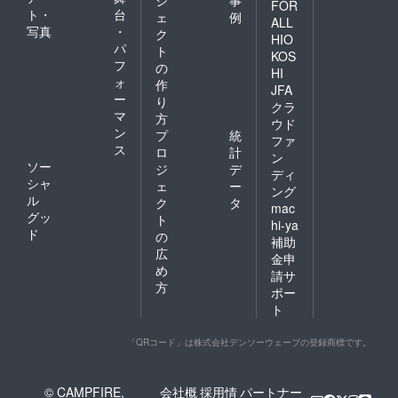
ジ
事
FOR
ト・
台
ェ
例
ALL
写真
・
ク
HIO
パ
ト
KOS
フ
の
HI
ォ
作
JFA
ー
り
クラ
マ
方
ウド
ン
プ
統
ファ
ス
ロ
計
ン
ソー
ジ
デ
ディ
シャ
ェ
ー
ング
ル
ク
タ
mac
グッ
ト
hi-ya
ド
の
補助
広
金申
め
請サ
方
ポー
ト
「QRコード」は株式会社デンソーウェーブの登録商標です。
© CAMPFIRE,
会社概
採用情
パートナー