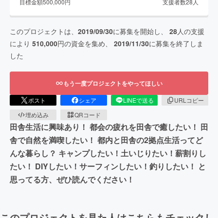
目標金額
500,000
円
支援者数
28
人
このプロジェクトは、
2019/09/30
に募集を開始し、
28
人の支援
により
510,000
円の資金を集め、
2019/11/30
に募集を終了しま
した
もう一度プロジェクトをやってほしい
ポスト
シェア
LINEで送る
URLコピー
埋め込み
QRコード
田舎生活に興味あり！ 都会の疲れを田舎で癒したい！ 田
舎で自然を満喫したい！ 都内と田舎の2拠点生活ってど
んな暮らし？ キャンプしたい！土いじりたい！薪割りし
たい！ DIYしたい！サーフィンしたい！釣りしたい！ と
思ってる方、ぜひ読んでください！
このプロジェクトを見た人はこちらもチェックし