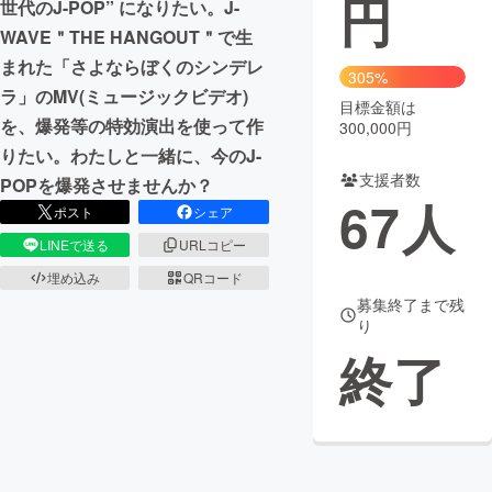
円
世代のJ-POP” になりたい。J-
WAVE＂THE HANGOUT＂で生
まちづくり・地域活性化
まれた「さよならぼくのシンデレ
305%
ラ」のMV(ミュージックビデオ)
目標金額は
CAMPFIRE for Social Good
CAMPFIRE Creation
を、爆発等の特効演出を使って作
300,000円
CAMPFIREふるさと納税
machi-ya
コミュニティ
りたい。わたしと一緒に、今のJ-
支援者数
POPを爆発させませんか？
67
人
ポスト
シェア
LINEで送る
URLコピー
埋め込み
QRコード
募集終了まで残
り
終了