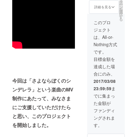
なりま
だけ
タ
ー
す
に、映
ン
詳細を見る
を
画館シ
選
択
アター
す
る
でMV上
このプロ
映&ライ
ジェクト
ブ♡
は、All-or-
Nothing方式
です。
目標金額を
達成した場
合にのみ、
今回は「さよならぼくのシ
2017/03/08
23:59:59
ま
ンデレラ」という楽曲のMV
でに集まっ
制作にあたって、みなさま
た金額が
にご支援していただけたら
ファンディ
と思い、このプロジェクト
ングされま
を開始しました。
す。