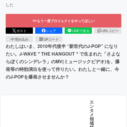
した
もう一度プロジェクトをやってほしい
ポスト
シェア
LINEで送る
URLコピー
埋め込み
QRコード
わたしはいま、2010年代後半 “新世代のJ-POP” になり
たい。J-WAVE＂THE HANGOUT＂で生まれた「さよな
らぼくのシンデレラ」のMV(ミュージックビデオ)を、爆
発等の特効演出を使って作りたい。わたしと一緒に、今
のJ-POPを爆発させませんか？
エ
ン
タ
メ
領
域