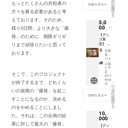
ー
もっとたくさんの共犯者の
ン
詳細を見る
蔦谷好位置
を
選
方々を募る必要があると考
択
氏とのコラ
す
る
ボ曲「さよ
えております。そのため、
5,0
ならぼくの
00
残り3日間、より大きな「爆
円
シンデレ
【グッ
発」のために、期限ギリギ
ラ」の制作
ズ系
ではリリッ
②】 ・
リまで頑張りたいと思って
お礼の
クと歌唱を
支援
おります。
お手紙
者：
担当し、ア
・春ね
17人
ンジャッ
むりス
お届
テッ
け予
シュ渡部建
カー（3
定：
そこで、このプロジェクト
氏がナビ
枚セッ
2017
年04
ト） ・
ゲートするJ-
が終了するまで、どれくら
こ
月
MVにお
の
WAVE「GOL
リ
名前を
いの規模の「爆発」を起こ
タ
ー
D RUSH」10
クレ
ン
詳細を見る
を
すことになるのか、決める
ジット
選
月の"THE
択
記載
す
HOTTEST
る
のをやめることにしまし
10,
TRACK OF
た。それは、この企画の結
000
MONTH"に
円
果に対して最大の「爆発」
決定。
【グッ