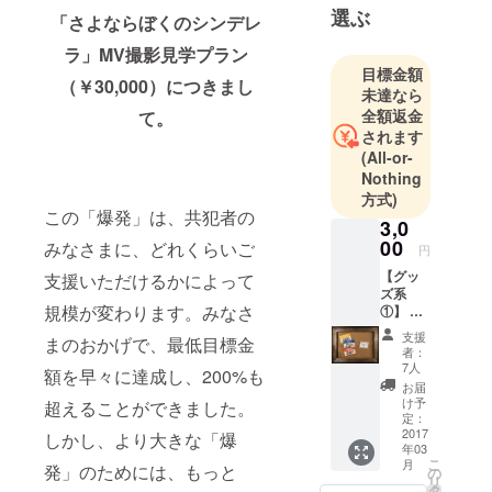
選ぶ
「さよならぼくのシンデレ
活動をはじ
ラ」MV撮影見学プラン
めて数ヶ月
目標金額
後には、正
（￥30,000）につきまし
未達なら
規音源未発
全額返金
て。
売ながら
されます
BAYCAMP20
(All-or-
16にO.A.と
Nothing
方式)
して出演
この「爆発」は、共犯者の
（w/ Dragon
3,0
00
みなさまに、どれくらいご
Ash,水曜日
円
のカンパネ
【グッ
支援いただけるかによって
ズ系
ラ,神聖か
規模が変わります。みなさ
①】 ・
まってちゃ
お礼の
支援
まのおかげで、最低目標金
ん,etc）。
お手紙
者：
・春ね
7人
額を早々に達成し、200%も
むりス
お届
また、YUKI
テッ
け予
超えることができました。
やCHARA等
カー（3
定：
枚セッ
2017
しかし、より大きな「爆
を手がける
年03
ト）
こ
音楽プロ
月
発」のためには、もっと
の
リ
デューサー
タ