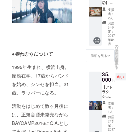
⑦】 ・
時〜12
ンデレ
お礼の
時 雨天
ラMV収
支援
お手紙
決行 ※
録DVD
者：
・春ね
そのま
・撮影
2人
むりス
まお花
で使用
お届
テッ
見へ参
した備
け予
カー（3
加も可
定：
品をプ
枚セッ
2017
能です
レゼン
年04
ト） ・
※別途ご
ト（選
こ
月
MVにお
自身の
の
べませ
リ
名前を
飲食代
タ
ん。ガ
●春ねむりについて
ー
クレ
はかか
ン
ラス破
詳細を見る
を
ジット
ります
選
片など
択
記載 ・
時間は
す
の可能
1995年生まれ、横浜出身。
る
CAMPF
朝8時よ
性もあ
35,
IRE限
り！
りま
慶應在学。17歳からバンド
残り2
定‼︎さよ
000
待って
す） ・
円
ならぼ
を始め、シンセを担当。21
るぜ！
ここで
【アト
くのシ
byマ
しか見
ラク
歳、ラッパーになる。
ンデレ
ネー
れない‼︎
ション
ラTシャ
ジャー
MV撮影
系④】
ツ
メイキ
支援
活動をはじめて数ヶ月後に
春ねむ
（バッ
ング映
者：
りと学
クスタ
1人
像デー
は、正規音源未発売ながら
内探訪‼︎
イルは
タ
お届
慶應大
春ねむ
け予
BAYCAMP2016にO.A.とし
学内を
りが手
定：
春ねむ
2017
書きで
て出演（w/ Dragon Ash,水