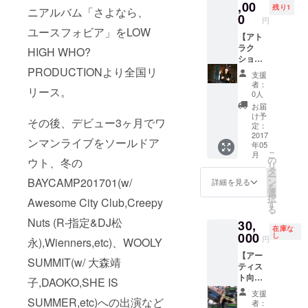
むり、
,00
す） ・
残り1
ニアルバム「さよなら、
スタッ
0
ここで
円
フ2〜3
しか見
ユースフォビア」をLOW
名、支
【アト
れない‼︎
援者様
ラク
HIGH WHO?
MV撮影
で行い
ション
メイキ
ます。
系⑥】
PRODUCTIONより全国リ
ング映
支援
複数支
春ねむ
像デー
者：
リース。
援者様
りと一
タ ・あ
0人
がい
緒に
なただ
お届
らっ
ジャミ
け
け予
その後、デビュー3ヶ月でワ
しゃる
ロクワ
定：
の“ロッ
場合は1
イのラ
2017
クン
ンマンライブをソールドア
年05
名ずつ
イブ鑑
ロール
こ
月
行いま
賞‼︎ S席
の
は死な
ウト、冬の
リ
す。
をご用
タ
ないT
ー
意いた
BAYCAMP201701(w/
ン
シャ
詳細を見る
を
します
選
ツ“作り
択
Awesome City Club,Creepy
♡ 場所
す
ます
る
: 東京
（ボ
Nuts (R-指定&DJ松
30,
国際
ディカ
在庫な
フォー
000
し
ラー/プ
円
永),Wienners,etc)、WOOLY
ラム
リント
【アー
HALL A
カラー/
SUMMIT(w/ 大森靖
ティス
（東京
サイズ
ト向
都千代
子,DAOKO,SHE IS
を自由
け】 ト
田区丸
選択）
支援
ラック
SUMMER,etc)への出演など
の内3丁
※通常は
者：