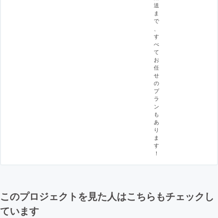
送
ま
で
、
す
べ
て
お
任
せ
の
プ
ラ
ン
も
あ
り
ま
す
！
このプロジェクトを見た人はこちらもチェックし
ています