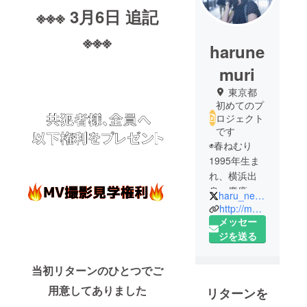
※※※ 3月6日 追記
※※※
harune
muri
東京都
初めてのプ
ロジェクト
です
◉春ねむり
1995年生ま
れ、横浜出
身。慶應在
haru_nemuri
学。17歳か
http://mcharunonemuri.tumblr.com/
らバンドを
メッセー
始め、シン
ジを送る
セを担当。
21歳、ラッ
当初リターンのひとつでご
パーにな
用意してありました
リターンを
る。