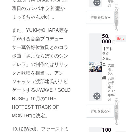
年04
りと歩
支援者
こ
月
きます
曜日のカンパネラ,神聖か
様のお
の
リ
♡ 学食
名前を
タ
ー
まってちゃん,etc）。
を一緒
記名し
ン
詳細を見る
を
に食べ
たデザ
選
択
よう。
インに
す
る
また、YUKIやCHARA等を
複数支
なりま
50,
援者様
す） ・
手がける音楽プロデュー
残り3
がい
000
完成し
円
らっ
たさよ
サー蔦谷好位置氏とのコラ
【アト
しゃる
ならぼ
ラク
場合は1
くのシ
ボ曲「さよならぼくのシン
ション
名ずつ
ンデレ
系⑤】
デレラ」の制作ではリリッ
行いま
ラMV収
支援
グッズ
す。 ※
録DVD
者：
クと歌唱を担当し、アン
発案会
マネー
・撮影
0人
議参加
ジャー
で使用
お届
ジャッシュ渡部建氏がナビ
権‼︎ あ
同行と
した備
け予
なたが
なりま
定：
品をプ
ゲートするJ-WAVE「GOLD
提案し
2017
す
レゼン
年04
採用さ
ト（選
RUSH」10月の"THE
こ
月
れた案
の
べませ
リ
で、実
HOTTEST TRACK OF
タ
ん。ガ
ー
際に
ン
ラス破
詳細を見る
を
MONTH"に決定。
グッズ
選
片など
択
を作成
す
の可能
る
します
性もあ
10.12(Wed)、ファーストミ
100
♡ 春ね
りま