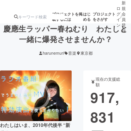
新
ロ
規
グ
会
プロジェクトを掲
はじ
プロジェクト
/
載するには
める
をさがす
イ
員
ン
登
慶應生ラッパー春ねむり わたしと
録
一緒に爆発させませんか？
人気のプロ
注目のリ
注目の新着プロ
募集終了が近いプ
もうすぐ公開
harunemuri
音楽
東京都
ジェクト
ターン
ジェクト
ロジェクト
されます
アート・写真
音楽
現在の支援総
額
917,
テクノロジー・ガジェット
ゲーム・サ
831
映像・映画
書籍・雑誌
わたしはいま、2010年代後半 “新
ビジネス・起業
チャレンジ