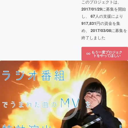
このプロジェクトは、
2017/01/29
に募集を開始
し、
67
人の支援により
917,831
円の資金を集
め、
2017/03/08
に募集を
終了しました
もう一度プロジェク
トをやってほしい