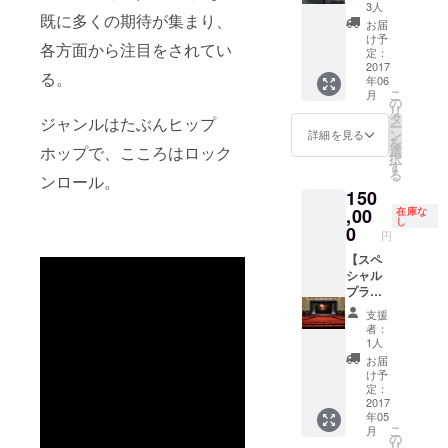
メー
目5番1
3人
白ボ
既に多くの期待が集まり、
カー春
号） 日
ディ/黒
お届
ねむり
程 : 5月
け予
プリン
各方面から注目をされてい
による
25日
定：
ト、黒
オリジ
2017
（木）
ボディ/
る。
年06
ナルト
OPEN
白プリ
こ
月
ラック
18:00/
の
ントの
リ
提供‼︎あ
START
タ
ジャンルはたぶんヒップ
みです
ー
なたの
19:00 ※
ン
詳細を見る
を
歌を春
マネー
ホップで、こころはロック
選
択
ねむり
ジャー
す
る
ンロール。
のト
同行と
150
ラック
なりま
にのせ
,00
す
在庫な
し
ません
0
円
か♡ も
ちろん
【スペ
商用利
シャル
用可能
プラ
ですの
ン】 1
支援
で、企
名さま
者：
業のPR
限定ス
1人
用動画
ペシャ
お届
などに
ルプラ
け予
もどう
ン‼︎ 春
定：
ぞ。 ※
ねむり
2017
年05
納期は
があな
こ
月
相談に
たの為
の
リ