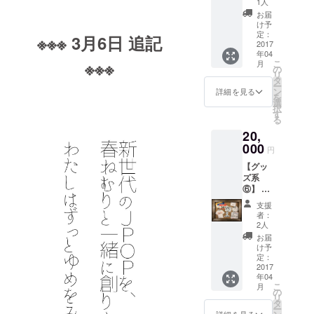
クスタ
1人
緒にラ
イルは
お届
イブ打
春ねむ
け予
ち上げ‼︎
りが手
定：
※※※ 3月6日 追記
都内イ
2017
書きで
年04
ベント
支援者
※※※
こ
月
ライブ
様のお
の
リ
後、春
名前を
タ
ー
ねむり
記名し
ン
詳細を見る
を
と一緒
たデザ
選
択
に打ち
インに
す
る
上げを
なりま
20,
しま
す） ・
す。ラ
000
完成し
円
イブチ
たさよ
【グッ
ケット
ならぼ
ズ系
代金も
くのシ
⑥】 ・
上記価
ンデレ
お礼の
格へ含
ラMV収
支援
お手紙
まれま
録DVD
者：
・春ね
す♡ 場
・撮影
2人
むりス
所 : 都
で使用
お届
テッ
内某所
した備
け予
カー（3
(後日、
定：
品をプ
枚セッ
2017
イベン
レゼン
年04
ト） ・
トに合
ト（選
こ
月
MVにお
わせ解
の
べませ
リ
名前を
禁) 日程
タ
ん。ガ
ー
クレ
: 4月9日