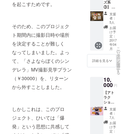
ズ系
を起こすためです。
③】 ・
10.12(Wed)
お礼の
支援
、ファース
お手紙
者：
・春ね
5人
トミニアル
そのため、このプロジェク
むりス
お届
バム「さよ
テッ
け予
ト期間内に撮影日時や場所
カー（3
なら、ユー
定：
枚セッ
2017
スフォビ
を決定することが難しく
年04
ト） ・
こ
月
ア」をLOW
MVにお
の
なってしまいました。よっ
リ
名前を
タ
HIGH WHO?
ー
クレ
て、「さよならぼくのシン
ン
詳細を見る
PRODUCTI
を
ジット
選
択
デレラ」MV撮影見学プラン
ONより全国
記載 ・
す
る
CAMPF
リリース。
（￥30000）を、リターン
10,
IRE限
定‼︎さよ
000
円
から外すことしました。
ならぼ
その後、デ
【アト
くのシ
ビュー3ヶ月
ラク
ンデレ
でワンマン
ション
ラTシャ
系
ツ
しかしこれは、このプロ
ライブを
支援
①-1】
（バッ
者：
ソールドア
春ねむ
クスタ
ジェクト、ひいては「爆
7人
りを囲
ウト、冬の
イルは
お届
発」という思想に共感して
むお花
春ねむ
け予
BAYCAMP20
見‼︎ 春
りが手
定：