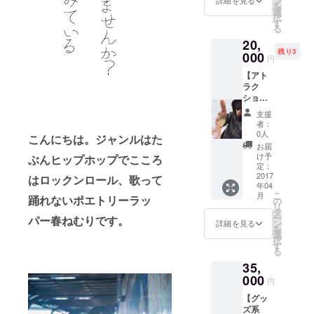
ン
ラス破
詳細を見る
を
ジット
（日）
選
片など
択
記載 ・
夜 【重
す
の可能
る
CAMPF
要】場
性もあ
20,
IRE限
所は解
りま
残り3
定‼︎さよ
000
禁でき
す）
円
ならぼ
次第
【アト
くのシ
［活動
ラク
ンデレ
報告］
ション
ラTシャ
にて告
系
ツ
知させ
支援
①-2】
（バッ
ていた
者：
春ねむ
クスタ
だきま
0人
こんにちは。ジャンルはた
りを囲
イルは
す【重
お届
むお花
春ねむ
要】 ※
け予
ぶんヒップホップでこころ
見‼︎ の
りが手
定：
別途ご
“場所取
2017
書きで
はロックンロール、歌って
自身の
年04
り” （マ
支援者
飲食代
こ
月
踊れないポエトリーラッ
ネー
様のお
の
はかか
リ
ジャー
名前を
タ
ります
ー
パー春ねむりです。
と一緒
記名し
ン
詳細を見る
を
です
たデザ
選
択
♡） 場
インに
す
る
所 : 東
なりま
35,
京 代々
す） ・
木公園
000
完成し
円
日程 : 4
たさよ
【グッ
月2日
ならぼ
ズ系
（日）8
くのシ