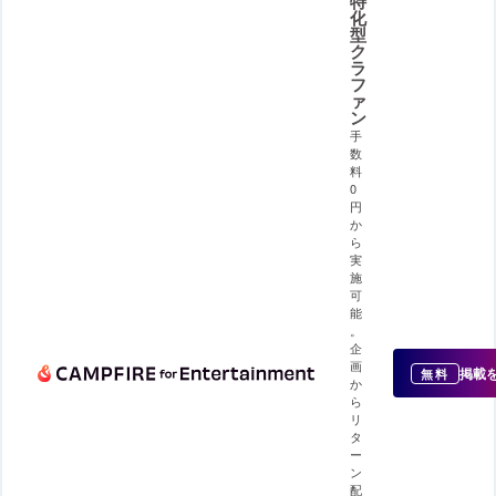
特
化
型
ク
ラ
フ
ァ
ン
手
数
料
0
円
か
ら
実
施
可
能
。
企
画
掲載
無料
か
ら
リ
タ
ー
ン
配