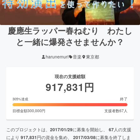
慶應生ラッパー春ねむり わたし
と一緒に爆発させませんか？
harunemuri
音楽
東京都
現在の支援総額
917,831
円
終了
305
%達成
目標金額
300,000
円
支援者数
67
人
このプロジェクトは、
2017/01/29
に募集を開始し、
67
人の支援
により
917,831
円の資金を集め、
2017/03/08
に募集を終了しま