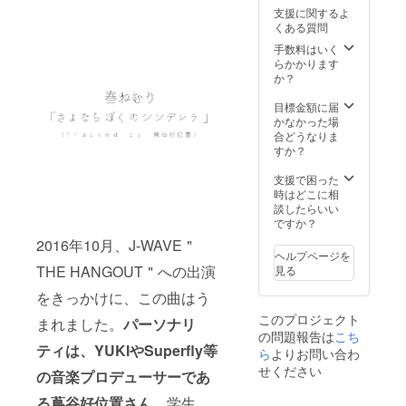
支援に関するよ
くある質問
手数料はいく
らかかります
か？
目標金額に届
かなかった場
合どうなりま
すか？
支援で困った
時はどこに相
談したらいい
ですか？
2016年10月、J-WAVE＂
ヘルプページを
THE HANGOUT＂への出演
見る
をきっかけに、この曲はう
このプロジェクト
まれました。
パーソナリ
の問題報告は
こち
ティは、YUKIやSuperfly等
ら
よりお問い合わ
せください
の音楽プロデューサーであ
る蔦谷好位置さん
。学生