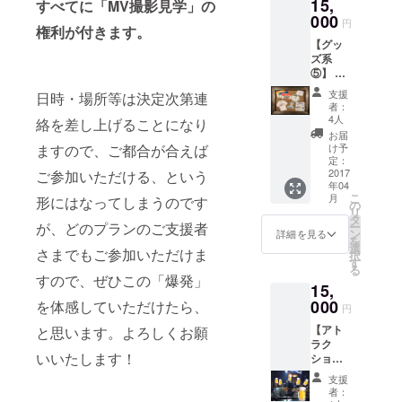
15,
IRE限
すべてに「MV撮影見学」の
定‼︎さよ
000
円
権利が付きます。
ならぼ
ジャンルは
【グッ
くのシ
たぶんヒッ
ズ系
ンデレ
⑤】 ・
プホップ
ラTシャ
お礼の
ツ
で、こころ
支援
日時・場所等は決定次第連
お手紙
（バッ
者：
はロックン
・春ね
クスタ
4人
絡を差し上げることになり
むりス
イルは
ロール。
お届
テッ
春ねむ
け予
ますので、ご都合が合えば
カー（3
りが手
定：
枚セッ
2017
ご参加いただける、という
書きで
年04
ト） ・
支援者
こ
月
形にはなってしまうのです
MVにお
様のお
の
リ
名前を
名前を
タ
ー
が、どのプランのご支援者
クレ
記名し
ン
詳細を見る
を
ジット
たデザ
選
さまでもご参加いただけま
択
記載 ・
インに
す
る
CAMPF
なりま
すので、ぜひこの「爆発」
15,
IRE限
す） ・
定‼︎さよ
000
完成し
を体感していただけたら、
円
ならぼ
たさよ
【アト
と思います。よろしくお願
くのシ
ならぼ
ラク
ンデレ
くのシ
いいたします！
ション
ラTシャ
ンデレ
系②】
ツ
ラMV収
支援
春ねむ
（バッ
録DVD
者：
りと一