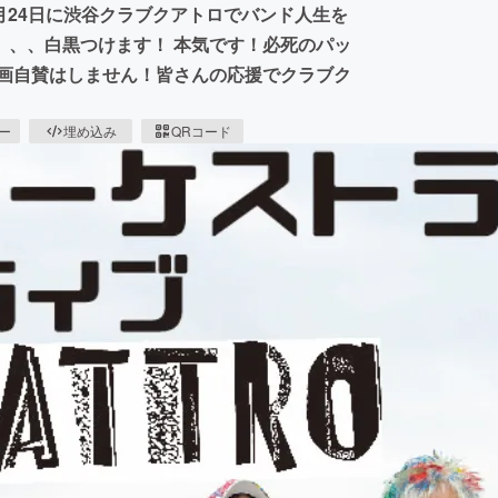
1月24日に渋谷クラブクアトロでバンド人生を
、、、白黒つけます！ 本気です！必死のパッ
自画自賛はしません！皆さんの応援でクラブク
ピー
埋め込み
QRコード