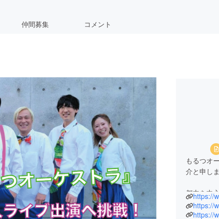
仲間募集
コメント
もるつオー
介と申し
都内を中
https:/
2024年
https:/
ファンを
https:/