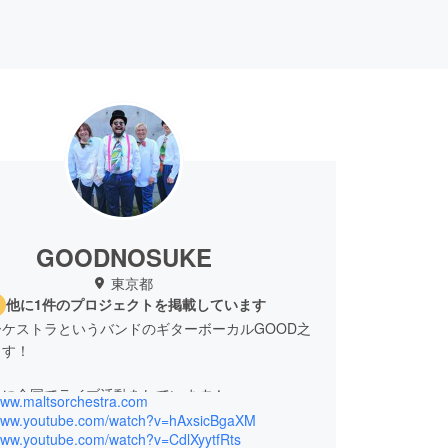
GOODNOSUKE
東京都
他に1件のプロジェクトを掲載しています
ケストラというバンドのギターボーカルGOOD之
ます！
心に全国でライブ活動をしています！
/www.maltsorchestra.com
8月にドイツはベルリンでのライブが決まり、クラ
/www.youtube.com/watch?v=hAxsicBgaXM
立ち上げさせて頂きました。
/www.youtube.com/watch?v=CdlXyytfRts