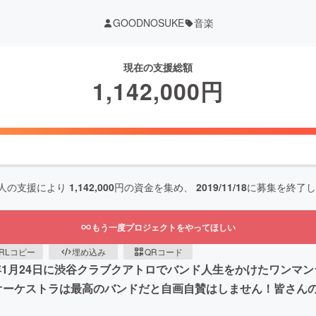
GOODNOSUKE
音楽
現在の支援総額
1,142,000
円
人の支援により
1,142,000
円の資金を集め、
2019/11/18
に募集を終了し
もう一度プロジェクトをやってほしい
RLコピー
埋め込み
QRコード
0年1月24日に渋谷クラブクアトロでバンド人生をかけたワン
つオーケストラは最高のバンドだと自画自賛はしません！皆さん