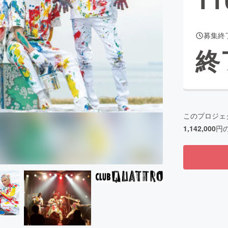
募集終
CAMPFIRE for Social Good
CAMPFIRE Creation
終
CAMPFIREふるさと納税
machi-ya
コミュニティ
このプロジェ
1,142,000
円