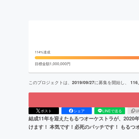
114
%達成
目標金額
1,000,000
円
このプロジェクトは、
2019/09/27
に募集を開始し、
116
ポスト
シェア
LINEで送る
U
結成11年を迎えたもるつオーケストラが、202
けます！ 本気です！必死のパッチです！ もる