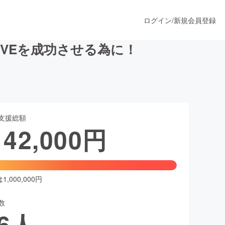
ログイン
/
新規会員登録
VEを成功させる為に！
うすぐ公開されます
支援総額
プロダクト
142,000
円
ファッション
スポーツ
,000,000円
数
ア
ソーシャルグッド
6
人