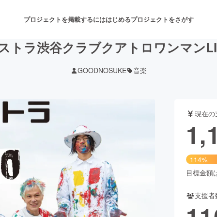
プロジェクトを掲載するには
はじめる
プロジェクトをさがす
ケストラ渋谷クラブクアトロワンマンLI
GOODNOSUKE
音楽
注目のリターン
注目の新着プロジェクト
募集終了が近いプロジェクト
も
現在の
音楽
舞台・パフォーマンス
1,
ゲーム・サービス開発
フード・飲食店
114%
書籍・雑誌出版
アニメ・漫画
目標金額は1
支援者
チャレンジ
ビューティー・ヘルスケ
11