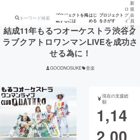
新
ロ
規
グ
会
プロジェクトを掲
はじ
プロジェクト
/
載するには
める
をさがす
イ
員
ン
登
結成11年もるつオーケストラ渋谷ク
録
ラブクアトロワンマンLIVEを成功さ
せる為に！
人気のプロ
注目のリ
注目の新着プロ
募集終了が近いプ
もうすぐ公開
ジェクト
ターン
ジェクト
ロジェクト
されます
GOODNOSUKE
音楽
アート・写真
音楽
現在の支援総
テクノロジー・ガジェット
ゲーム・サ
額
1,14
映像・映画
書籍・雑誌
2,00
ビジネス・起業
チャレンジ