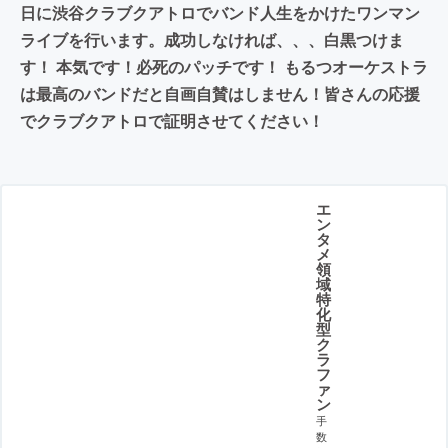
日に渋谷クラブクアトロでバンド人生をかけたワンマン
ライブを行います。成功しなければ、、、白黒つけま
す！ 本気です！必死のパッチです！ もるつオーケストラ
は最高のバンドだと自画自賛はしません！皆さんの応援
でクラブクアトロで証明させてください！
エ
ン
タ
メ
領
域
特
化
型
ク
ラ
フ
ァ
ン
手
数