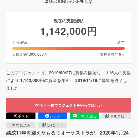
GOODNOSUKE
音楽
現在の支援総額
1,142,000
円
終了
114
%達成
目標金額
1,000,000
円
支援者数
116
人
このプロジェクトは、
2019/09/27
に募集を開始し、
116
人の支援
により
1,142,000
円の資金を集め、
2019/11/18
に募集を終了し
ました
もう一度プロジェクトをやってほしい
ポスト
シェア
LINEで送る
URLコピー
埋め込み
QRコード
結成11年を迎えたもるつオーケストラが、2020年1月24