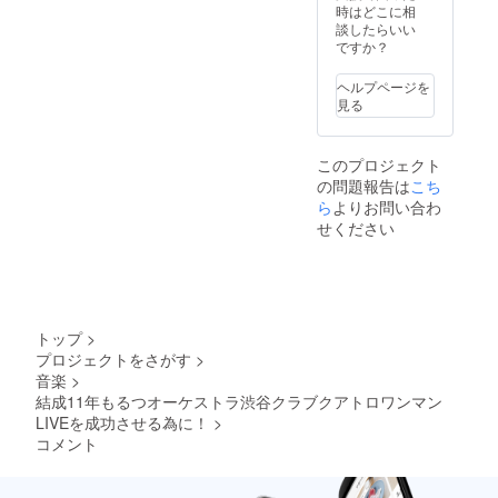
之介デ
時はどこに相
ザイン
談したらいい
の紙
ですか？
ジャ
ケット
ヘルプページを
予定で
見る
す。
このプロジェクト
の問題報告は
こち
ら
よりお問い合わ
せください
トップ
>
プロジェクトをさがす
>
音楽
>
結成11年もるつオーケストラ渋谷クラブクアトロワンマン
LIVEを成功させる為に！
>
コメント