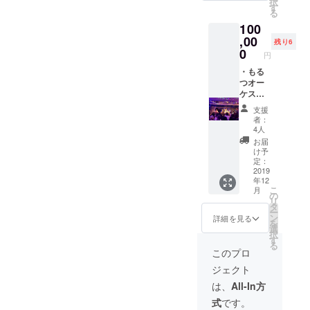
択
(赤か白
祭
す
開URL
る
どちら
り！！
でお送
100
か１
当日会
りしま
つ、色
,00
場に来
す。 〜
残り6
はこち
れない
0
もるつ
円
らで選
方も、
オーケ
ばせて
・もる
ぜひ提
ストラ
頂きま
つオー
灯を飾
ワンマ
す。) ワ
ケスト
ること
ンライ
ンマン
ラ出張
で、ラ
ブ詳
支援
ライブ
ライブ
イブに
細〜
者：
終了
何処へ
参加し
「必死
4人
後、ご
でも出
てくだ
のパッ
お届
希望に
張ライ
さい！
チでや
け予
よりお
ブに行
たくさ
定：
りまっ
渡しさ
きま
2019
んの提
せ！
年12
せて頂
す！ 結
灯を飾
白黒
こ
月
きま
婚式・
らせて
の
ハッキ
リ
す。 今
お誕生
くださ
タ
リさせ
ー
回のラ
日・野
い！！
ン
ま
詳細を見る
を
イブの
外での
※支援
選
SHOW!!
択
裏テー
飲み
時、必
す
」 日
る
マはお
会・プ
ず備考
時：
このプロ
祭
ライ
欄に提
2020年
ジェクト
り！！
ベート
灯へ入
1月24日
当日会
ライ
れるご
(金)
は、
All-In方
場に来
ブ・各
希望の
OPEN:
式
です。
れない
種イベ
お名前
18:30