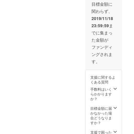
方も、
ント あ
をご記
START:
目標金額に
ぜひ提
なただ
入くだ
19:30
関わらず、
灯を飾
けのラ
さい。
場所：
ること
イブを
・会場
渋谷
2019/11/18
で、ラ
させて
限定
CLUB
23:59:59
ま
イブに
頂きま
CD(5曲
QUATT
参加し
す。 編
2000円
RO 50-
でに集まっ
てくだ
成相談
予定)
0042 東
た金額が
さい！
可・簡
キャン
京都渋
たくさ
易機材
プファ
谷区宇
ファンディ
んの提
持ち込
イヤー
田川町
ングされま
灯を飾
み可。
限定
３２−１
らせて
都内は
GOOD
３ 4・
す。
くださ
交通費
之介の
5F ※入
い！！
込み。
ライ
場時に
※支援
遠方は
ナー
ドリン
支援に関するよ
時、必
交通費
ノーツ
ク代 別
くある質問
ず備考
別途相
付 もる
途必要
欄に提
談。
つオー
手数料はいく
になり
灯へ入
2019年
ケスト
らかかります
ます。
れるご
11月25
ラメン
か？
希望の
日以降
バーの
お名前
でスケ
サイン
目標金額に届
をご記
ジュー
付 CD
かなかった場
入くだ
ル相談
は、プ
合どうなりま
さい。
レス
すか？
し、
GOOD
支援で困った