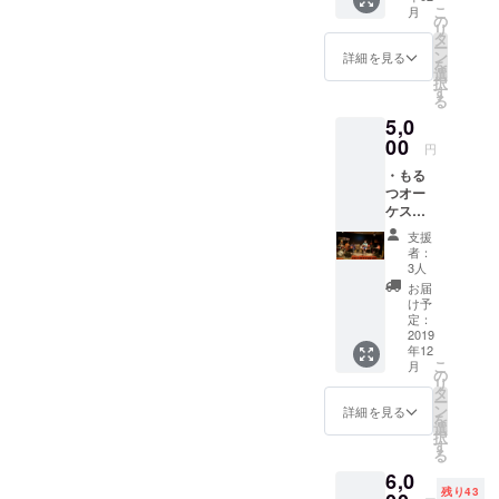
オーケ
ケスト
こ
月
ます。
ストラ
の
ラより
リ
(赤か白
ワンマ
タ
ワンマ
ー
どちら
ンライ
ン
詳細を見る
ンのお
を
か１
ブ詳
選
礼とご
択
つ、色
細〜
す
報告の
る
はこち
「必死
新聞を
5,0
らで選
のパッ
お送り
ばせて
00
チでや
円
しま
頂きま
りまっ
す。 ・
・もる
す。) ワ
せ！
ワンマ
つオー
ンマン
白黒
ンライ
ケスト
ライブ
ハッキ
ブ動画
ラみん
終了
リさせ
支援
ダイ
なであ
後、ご
ま
者：
ジェス
なたの
希望に
SHOW!!
3人
トを
好きな
よりお
」 日
お届
YouTub
曲をあ
渡しさ
時：
け予
e限定公
なただ
せて頂
定：
2020年
開URL
けに
2019
きま
1月24日
でお送
年12
歌って
す。 今
(金)
りしま
こ
月
動画で
回のラ
の
OPEN:
す。
リ
送りま
イブの
タ
18:30
ー
す。 カ
裏テー
ン
START:
詳細を見る
を
バーor
マはお
選
19:30
択
もるつ
祭
す
場所：
る
オーケ
り！！
渋谷
6,0
ストラ
当日会
CLUB
残り43
オリジ
場に来