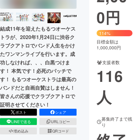
0
円
まちづくり・地域活性化
結成11年を迎えたもるつオーケス
CAMPFIRE for Social Good
CAMPFIRE Creation
114%
トラが、2020年1月24日に渋谷ク
CAMPFIREふるさと納税
machi-ya
コミュニティ
目標金額は
ラブクアトロでバンド人生をかけ
1,000,000円
たワンマンライブを行います。成
功しなければ、、、白黒つけま
支援者数
116
す！ 本気です！必死のパッチで
す！ もるつオーケストラは最高の
バンドだと自画自賛はしません！
人
皆さんの応援でクラブクアトロで
証明させてください！
ポスト
シェア
募集終了まで残
LINEで送る
URLコピー
り
埋め込み
QRコード