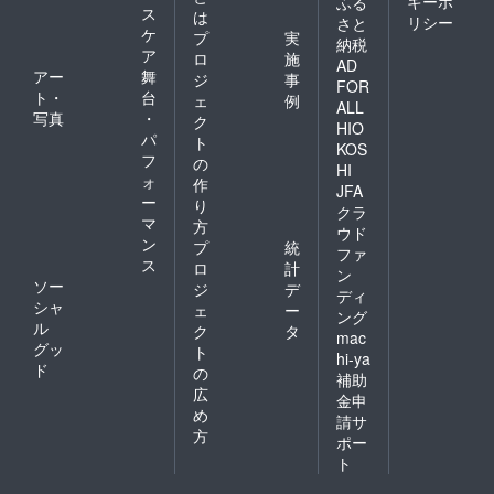
キーポ
ふる
ス
は
リシー
さと
ケ
プ
実
納税
ア
ロ
施
AD
アー
舞
ジ
事
FOR
ト・
台
ェ
例
ALL
写真
・
ク
HIO
パ
ト
KOS
フ
の
HI
ォ
作
JFA
ー
り
クラ
マ
方
ウド
ン
プ
統
ファ
ス
ロ
計
ン
ソー
ジ
デ
ディ
シャ
ェ
ー
ング
ル
ク
タ
mac
グッ
ト
hi-ya
ド
の
補助
広
金申
め
請サ
方
ポー
ト