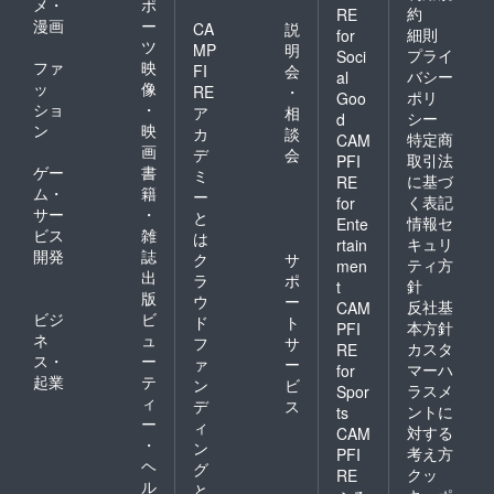
メ・
ポ
約
RE
漫画
ー
CA
説
細則
for
ツ
MP
明
プライ
Soci
ファ
映
FI
会
バシー
al
ッ
像
RE
・
ポリ
Goo
ショ
・
ア
相
シー
d
ン
映
カ
談
特定商
CAM
画
デ
会
取引法
PFI
ゲー
書
ミ
に基づ
RE
ム・
籍
ー
く表記
for
サー
・
と
情報セ
Ente
ビス
雑
は
キュリ
rtain
開発
誌
ク
サ
ティ方
men
出
ラ
ポ
針
t
版
ウ
ー
反社基
CAM
ビジ
ビ
ド
ト
本方針
PFI
ネ
ュ
フ
サ
カスタ
RE
ス・
ー
ァ
ー
マーハ
for
起業
テ
ン
ビ
ラスメ
Spor
ィ
デ
ス
ントに
ts
ー
ィ
対する
CAM
・
ン
考え方
PFI
ヘ
グ
クッ
RE
ル
と