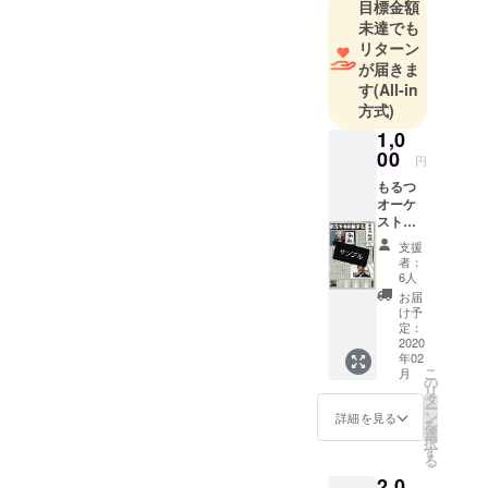
目標金額
ルリンでの
未達でも
ライブが決
リターン
まり、クラ
が届きま
す
(All-in
ファンを立
方式)
ち上げさせ
1,0
て頂きまし
00
た。
円
もるつ
オーケ
現在放送中
ストラ
の福島テレ
からワ
支援
ンマン
ビ『カンニ
者：
ライブ
6人
ング竹山の
のお礼
お届
福島のこと
と報告
け予
の新聞
定：
なんて誰も
をお届
2020
知らねえ
年02
けしま
こ
月
じゃねえか
す！
の
リ
タ
よ』のテー
ー
ン
詳細を見る
マソングも
を
選
択
歌わせて頂
す
る
いておりま
2,0