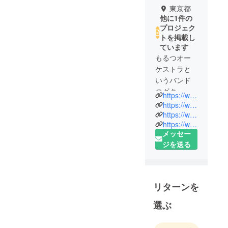
東京都
他に1件の
プロジェク
トを掲載し
ています
もるつオー
ケストラと
いうバンド
のギター
https://www.maltsorchestra.com
ボーカル
https://www.youtube.com/watch?v=hAxsicBgaXM
GOOD之介
https://www.youtube.com/watch?v=CdlXyytfRts
https://www.youtube.com/watch?v=9T48SpiOy7g
と申しま
メッセー
す！
ジを送る
都内を中心
に全国でラ
イブ活動を
リターンを
していま
す！
選ぶ
2024年8月に
ドイツはベ