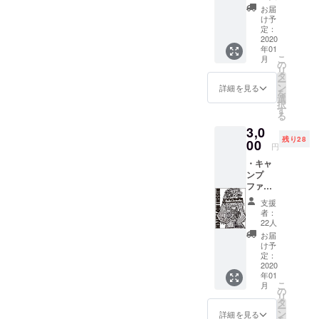
プファ
お届
イヤー
け予
限定
定：
GOOD
2020
年01
之介ラ
こ
月
イナー
の
リ
ノーツ
タ
ー
付 もる
ン
詳細を見る
を
つオー
選
択
ケスト
す
る
ラメン
3,0
バーの
残り28
サイン
00
円
付 CD
・キャ
は、プ
ンプ
レス
ファイ
し、
ヤー限
GOOD
支援
定
之介デ
者：
GOOD
ザイン
22人
之介デ
の紙
お届
ザインT
ジャ
け予
シャツ
ケット
定：
※会場で
2020
仕様に
年01
(このデ
なりま
こ
月
ザイン)
す。 ※
の
リ
の販売
収録楽
タ
ー
はあり
曲数は
ン
詳細を見る