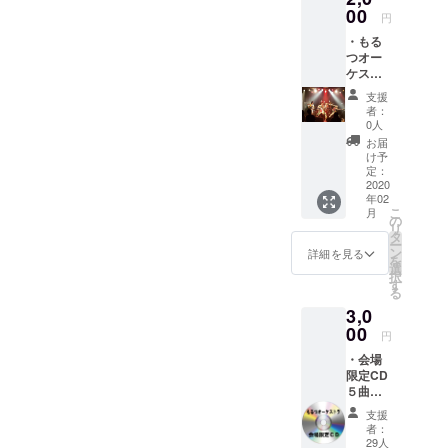
す。
00
円
・もる
この夏は俳
つオー
ケスト
優としても
ラより
映画に初挑
支援
ワンマ
者：
戦しており
ンのお
0人
礼とご
ます。
お届
報告の
け予
もるつオー
新聞を
定：
ケストラを
お送り
2020
年02
しま
ぜひよろし
こ
月
す。 ・
の
くお願いし
リ
ワンマ
タ
ー
ンライ
ン
詳細を見る
を
ブ動画
選
択
ダイ
す
る
ジェス
3,0
トを
YouTub
00
円
e限定公
・会場
開URL
限定CD
でお送
５曲入
りしま
り(2000
す。
支援
円予定)
者：
キャン
29人