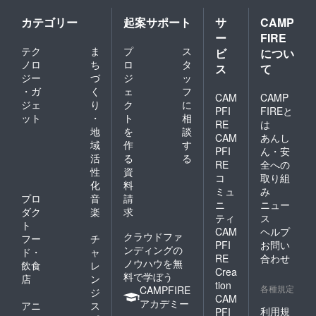
カテゴリー
起案サポート
サ
CAMP
ー
FIRE
テク
ま
プ
ス
ビ
につい
ノロ
ち
ロ
タ
ス
て
ジー
づ
ジ
ッ
・ガ
く
ェ
フ
CAM
CAMP
ジェ
り
ク
に
PFI
FIREと
ット
・
ト
相
RE
は
地
を
談
CAM
あんし
域
作
す
PFI
ん・安
活
る
る
RE
全への
性
資
コ
取り組
化
料
ミュ
み
プロ
音
請
ニ
ニュー
ダク
楽
求
ティ
ス
ト
CAM
ヘルプ
クラウドファ
フー
チ
PFI
お問い
ンディングの
ド・
ャ
RE
合わせ
ノウハウを無
飲食
レ
Crea
料で学ぼう
店
ン
tion
各種規定
CAMPFIRE
ジ
CAM
アカデミー
アニ
ス
利用規
PFI