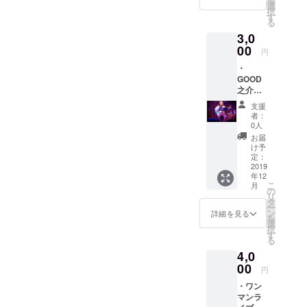
を
ませ
増える
選
択
ん。 ※
ことも
す
る
ワンマ
ありま
3,0
ン前に
すが、
郵送し
00
こちら
円
ます。
でご購
・
※支援時
入頂い
GOOD
にプル
た金額
之介が
ダウン
は変わ
弾き語
メ
ること
支援
りで、
ニュー
はあり
者：
あなた
よりご
ませ
0人
の好き
希望の
ん。(会
お届
な曲を
サイズ
場でご
け予
あなた
を選択
定：
購入の
だけに
2019
くださ
場合は
年12
歌って
い ・も
上がる
こ
月
動画で
るつ
の
ことも
リ
送りま
オーケ
タ
あるか
ー
す。 カ
ストラ
ン
も！) 会
詳細を見る
を
バーor
よりワ
選
場には
択
もるつ
ンマン
す
行けな
る
オーケ
のお礼
いけ
4,0
ストラ
とご報
ど、CD
オリジ
00
告の新
が欲し
円
ナル な
聞をお
い！と
・ワン
んでも
送りし
言うこ
マンラ
大丈夫
ます。
とはこ