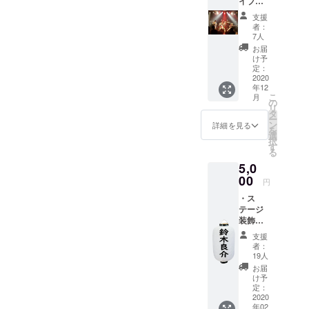
イブチ
です！
・ワン
ちらで
ケット
GOOD
マンラ
ご購入
支援
(3500
之介が
イブ動
くださ
者：
円) ・も
弾き語
画ダイ
7人
い！ 収
るつ
りして
ジェス
録曲
お届
オーケ
動画で
トを
け予
は、
ストラ
送りま
定：
YouTub
「必死
よりワ
2020
す。 こ
e限定公
のパッ
年12
ンマン
ちらか
開URL
チ！」
こ
月
のお礼
らご連
の
でお送
「千鳥
リ
とご報
絡し、
タ
りしま
足ブギ
ー
告の新
リクエ
ン
す。
詳細を見る
ウギ」
を
聞をお
スト曲
選
その
択
送りし
のご希
す
他、ま
る
ます。
望を伺
だ盤に
5,0
・ワン
いま
なって
マンラ
00
す。
いない
円
イブ動
新曲ば
・ス
画ダイ
かりで
テージ
ジェス
す！ ・
装飾用
トを
GOOD
として
YouTub
之介に
支援
あなた
e限定公
者：
よるラ
の名前
開URL
19人
イナー
入り提
でお送
お届
ノーツ
灯をお
りしま
け予
付き！
作りし
す。 〜
定：
・もる
飾らせ
2020
もるつ
つオー
年02
て頂き