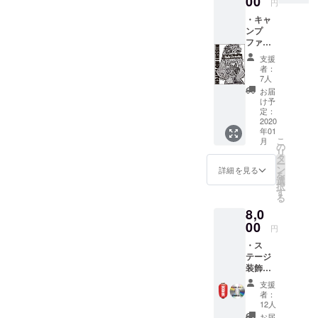
00
QUATT
円
ナル な
れない
RO 50-
・キャ
んでも
方も、
0042 東
ンプ
大丈夫
ぜひ提
京都渋
ファイ
です！
灯を飾
谷区宇
ヤー限
もるつ
ること
田川町
支援
定
オーケ
で、ラ
３２−１
者：
GOOD
ストラ
イブに
7人
３ 4・
之介デ
みんな
参加し
5F ※入
お届
ザインT
で演奏
てくだ
け予
場時に
シャツ
して動
定：
さい！
ドリン
(3000
2020
画で送
たくさ
ク代 別
年01
円) ※会
りま
んの提
途必要
こ
月
場で(こ
す。
の
灯を飾
になり
リ
のデザ
タ
らせて
ます。
ー
イン)の
ン
くださ
詳細を見る
を
販売は
選
い！！
択
ありま
す
・もる
る
せん。
つオー
8,0
※ワンマ
ケスト
ン前に
00
ラより
円
郵送し
ワンマ
・ス
ます。
ンのお
テージ
※支援時
礼とご
装飾用
にプル
報告の
として
ダウン
新聞を
支援
あなた
メ
お送り
者：
の名前
ニュー
12人
しま
入り提
よりご
す。 ・
お届