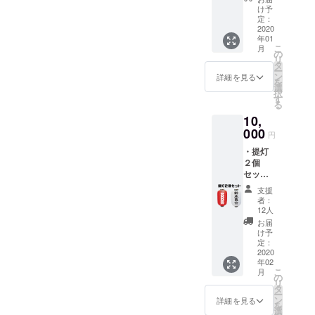
灯をお
希望の
け予
ワンマ
作りし
サイズ
定：
ンライ
飾らせ
2020
を選択
ブ動画
年01
て頂き
くださ
ダイ
こ
月
ます。
い ・ワ
の
ジェス
リ
(赤か白
ンマン
タ
トを
ー
どちら
チケッ
ン
詳細を見る
YouTub
を
か１
ト(3500
選
e限定公
択
つ、色
円) ・も
す
開URL
る
はこち
るつ
でお送
10,
らで選
オーケ
りしま
ばせて
000
ストラ
す。 ※
円
頂きま
よりワ
支援
・提灯
す。) ワ
ンマン
時、必
２個
ンマン
のお礼
ず備考
セッ
ライブ
とご報
欄に提
ト！
終了
告の新
灯へ入
支援
テージ
後、ご
聞をお
者：
れるご
装飾用
希望に
送りし
12人
希望の
として
よりお
ます。
お届
お名前
あなた
渡しさ
・ワン
け予
をご記
の名前
せて頂
定：
マンラ
入くだ
入り提
2020
きま
イブ動
さい。
年02
灯をお
す。 今
画ダイ
こ
月
作りし
回のラ
の
ジェス
リ
飾らせ
イブの
タ
トを
ー
て頂き
裏テー
ン
YouTub
詳細を見る
を
ます。
マはお
選
e限定公