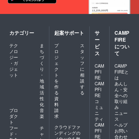
カテゴリー
起案サポート
サ
CAMP
ー
FIRE
テク
ま
プ
ス
ビ
につい
ノロ
ち
ロ
タ
ス
て
ジー
づ
ジ
ッ
・ガ
く
ェ
フ
CAM
CAMP
ジェ
り
ク
に
PFI
FIREと
ット
・
ト
相
RE
は
地
を
談
CAM
あんし
域
作
す
PFI
ん・安
活
る
る
RE
全への
性
資
コ
取り組
化
料
ミュ
み
プロ
音
請
ニ
ニュー
ダク
楽
求
ティ
ス
ト
CAM
ヘルプ
クラウドファ
フー
チ
PFI
お問い
ンディングの
ド・
ャ
RE
合わせ
ノウハウを無