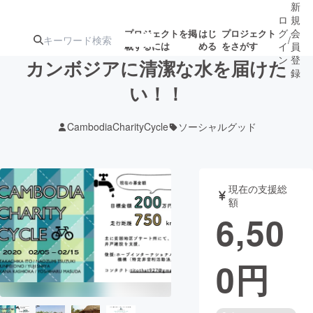
新
ロ
規
グ
会
プロジェクトを掲
はじ
プロジェクト
/
載するには
める
をさがす
イ
員
ン
登
カンボジアに清潔な水を届けた
録
い！！
人気のプロ
注目のリ
注目の新着プロ
募集終了が近いプ
もうすぐ公開
CambodiaCharityCycle
ソーシャルグッド
ジェクト
ターン
ジェクト
ロジェクト
されます
アート・写真
音楽
現在の支援総
額
6,50
テクノロジー・ガジェット
ゲーム・サ
0
円
映像・映画
書籍・雑誌
ビジネス・起業
チャレンジ