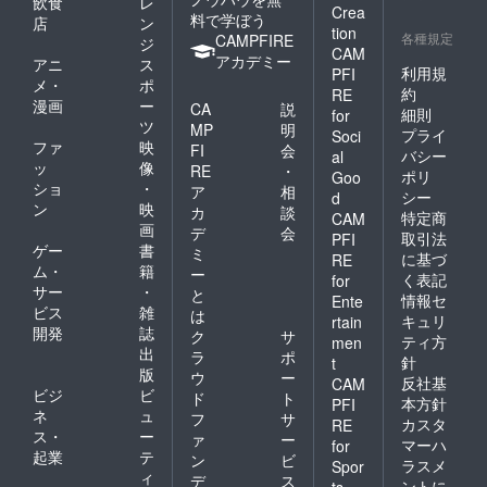
飲食
レ
Crea
料で学ぼう
店
ン
tion
各種規定
CAMPFIRE
ジ
CAM
アカデミー
アニ
ス
利用規
PFI
メ・
ポ
約
RE
漫画
ー
CA
説
細則
for
ツ
MP
明
プライ
Soci
ファ
映
FI
会
バシー
al
ッ
像
RE
・
ポリ
Goo
ショ
・
ア
相
シー
d
ン
映
カ
談
特定商
CAM
画
デ
会
取引法
PFI
ゲー
書
ミ
に基づ
RE
ム・
籍
ー
く表記
for
サー
・
と
情報セ
Ente
ビス
雑
は
キュリ
rtain
開発
誌
ク
サ
ティ方
men
出
ラ
ポ
針
t
版
ウ
ー
反社基
CAM
ビジ
ビ
ド
ト
本方針
PFI
ネ
ュ
フ
サ
カスタ
RE
ス・
ー
ァ
ー
マーハ
for
起業
テ
ン
ビ
ラスメ
Spor
ィ
デ
ス
ントに
ts