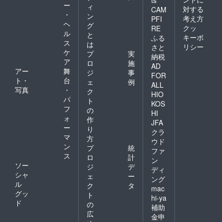
ー
ィ
対する
CAM
・
ン
考え方
PFI
ヘ
グ
クッ
RE
ル
と
キーポ
ふる
ス
は
リシー
さと
ケ
プ
実
納税
ア
ロ
施
AD
アー
舞
ジ
事
FOR
ト・
台
ェ
例
ALL
写真
・
ク
HIO
パ
ト
KOS
フ
の
HI
ォ
作
JFA
ー
り
クラ
マ
方
ウド
ン
プ
統
ファ
ス
ロ
計
ン
ソー
ジ
デ
ディ
シャ
ェ
ー
ング
ル
ク
タ
mac
グッ
ト
hi-ya
ド
の
補助
広
金申