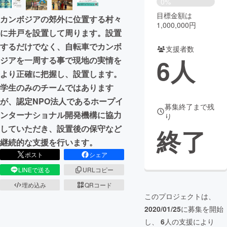
0%
目標金額は
カンボジアの郊外に位置する村々
まちづくり・地域活性化
1,000,000円
に井戸を設置して周ります。設置
するだけでなく、自転車でカンボ
支援者数
CAMPFIRE for Social Good
CAMPFIRE Creation
6
人
ジアを一周する事で現地の実情を
CAMPFIREふるさと納税
machi-ya
コミュニティ
より正確に把握し、設置します。
学生のみのチームではあります
が、認定NPO法人であるホープイ
募集終了まで残
ンターナショナル開発機構に協力
り
していただき、設置後の保守など
終了
継続的な支援を行います。
ポスト
シェア
LINEで送る
URLコピー
埋め込み
QRコード
このプロジェクトは、
2020/01/25
に募集を開始
し、
6
人の支援により